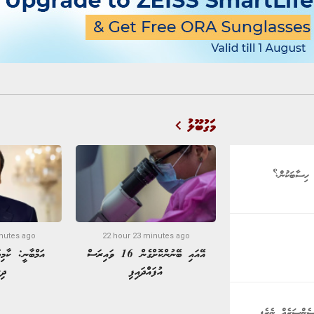
މަގުބޫލު
nutes ago
22 hour 23 minutes ago
އޭއައި ބޭނުންކޮށްގެން 16 ވައިރަސް
އަމްބާނީ: ކާމިޔ
އުފައްދައިފި
ދިރ