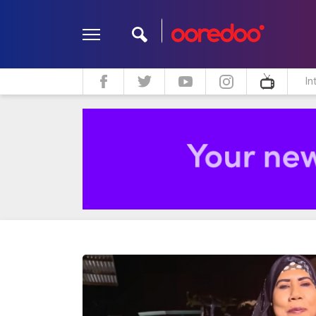
In
ދީން
ކޮލަމް
މަލްޓިމީޑިއާ