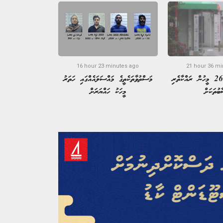
16 hour 23 minutes ago
21 hour 36 mi
ޖަޕާނުގެ 260،000 މީހުން ރައްކާތެރި
މަސްތުވާތަކެތީގެ މައްސަލައެއްގައި ހަތަރު
ބުތަކަށް
މީހަކު ހައްޔަރަށް