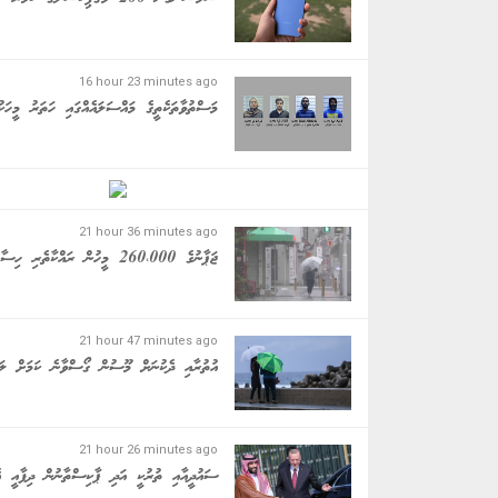
16 hour 23 minutes ago
މަސްތުވާތަކެތީގެ މައްސަލައެއްގައި ހަތަރު މީހަކު
21 hour 36 minutes ago
ޖަޕާނުގެ 260،000 މީހުން ރައްކާތެރި ހިސާބުތަކަށް
21 hour 47 minutes ago
އުތުރާއި ދެކުނަށް މޫސުން ގޯސްވާނެ ކަމަށް ލަފ
21 hour 26 minutes ago
ސައުދީއާއި ތުރުކީ އަދި ޕާކިސްތާނުން ދިފާއީ އެ