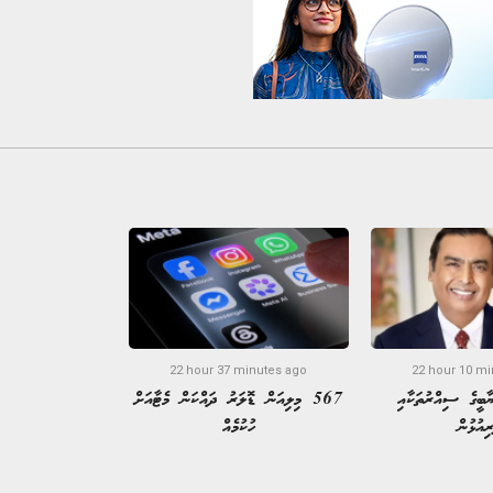
22 hour 37 minutes ago
22 hour 10 mi
ާބީގެ ސިއްރުތަކާއި
567 މިލިއަން ޑޮލަރު ދައްކަން މެޓާއަށް
ިއުޅުން
ހުކުމެއް