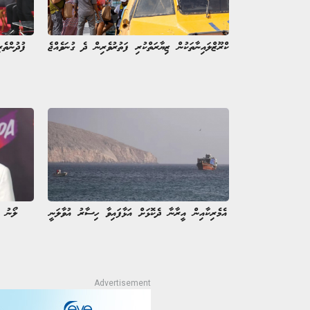
ކްރޫޒްލައިނާތަކުން ޒިޔާރަތްކުރި ފަތުރުވެރިން ދެ ގުނަވެއްޖެ
ފުދުންތެރ
އެމެރިކާއިން އީރާނާ ދެކޮޅަށް އަޅާފައިވާ ހިސާރު އުވާލަނީ
ލޯނު ނ