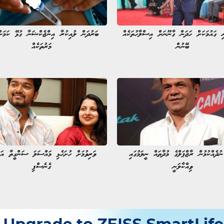
ި ގައުމަކަށް ހަދަން ގާނޫނަށް އިސްލާހުތަކެއް
ބަރުދަން ލުއިކުރާ އިންޖެކްޝަނާ ގުޅޭ ކަމަށ
ބޭނުން
މަރުތަކެއް
ުދެއްކުމުން ރާޖްޕަލްގެ މުދާތައް ނީލަމުގައި
ވަރިވުމަށް ހުށަހެޅި މައްސަލަ ސަންގީތާ އަ
ވިއްކާލަނީ
ގެނެސްފި