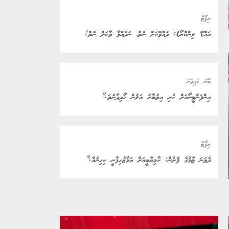
ރިޕޯޓް
އައްޑޫ ލިންކްރޯޑު: ދުއްވޭކަށް ނެތް، ނުދުއްވާ ވާކަށް ނެތް!
ބޭރު ކުޅިވަރު
އިންފަންޓީނޯއަށް ކުރި އިތުބާރު އަލުން ހޯދިދާނެތަ؟
ރިޕޯޓް
ދެވަނަ ޓާމުގެ ފެށުން: ކާމިޔާބީއަށް އަމާޒުހިފާނީ ކިހިނެއް؟