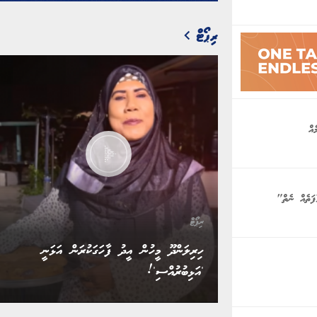
ރިޕޯޓް
ރިޕޯޓް
ހިރިލަންދޫ މީހުން އީދު ފާހަގަކުރަން އަޅަނީ
'އަޅިބުރުއްސި'!