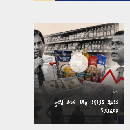
ރިޕޯޓް
އަގުތައް އުފުލުމުގެ ޒިންމާ ނަގަން ޖެހޭނީ
ކޮންބައެއް؟