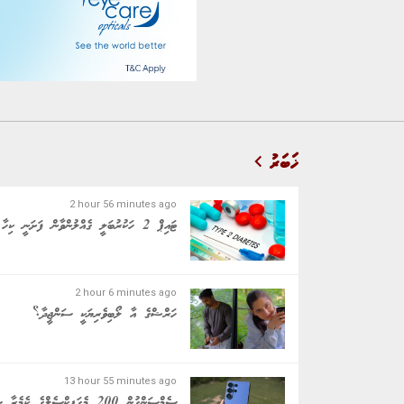
ޚަބަރު
2 hour 56 minutes ago
ޓައިޕް 2 ހަކުރުބަލީ ގެއްލުންވާން ފަށަނީ ކިހާ ހިސާބަކުން؟
2 hour 6 minutes ago
ހަރްޝްގެ އާ ލޯބިވެރިޔަކީ ސަންޖީދާ؟
13 hour 55 minutes ago
ސެމްސަންގުން 200 މެގަޕިކްސެލްގެ ކެމެރާ ސެންސަރެއް ނެރެފި