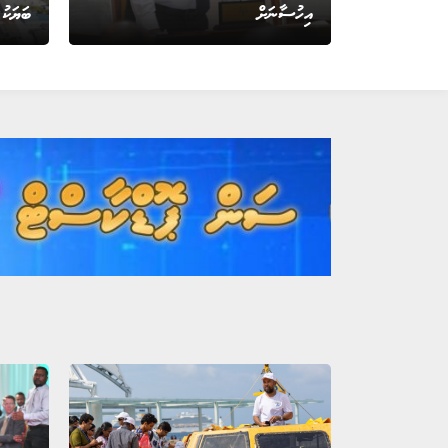
އިހުސާނަށް
ބަޔަކު