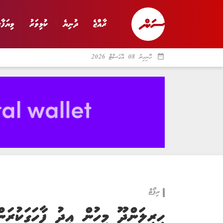
ރާއްޖެ
ދުނިޔެ
ކުޅިވަރު
ވިޔަފާރ
date_range
ހޮނިހިރު 08 އޮގަސްޓް 2026
ރާއްޖެ
ރިޕޯޓް
ދު
ރިޕޯޓް
ހިރިލަންދޫ މީހުން އީދު ފާހަގަކުރަނ