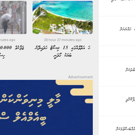
 ހައްޔަރަށް
nutes ago
20 hour 27 minutes ago
ހަ އަތޮޅެއްގައި 15 ރިސޯޓު ހަދައިދޭނެ
ބަޔަކު ހޯދަނީ
ހިސާ
ާކޮށްފި
އްބަސްވުމަކަށް