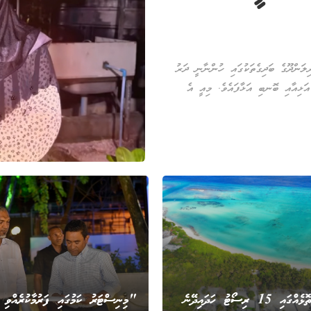
ލަންދޫގެ ބަދިގެތަކުގައި ހުންނާނީ ދަރު
އަޅިއާއި ބޮނބި އަޅާފައެވެ. މިއީ އެ
ހަ އަތޮޅެއްގައި 15 ރިސޯޓު ހަދައިދޭނެ
"މިނިސްޓަރު ކަމުގައި ފަރުމާކުރެއްވި