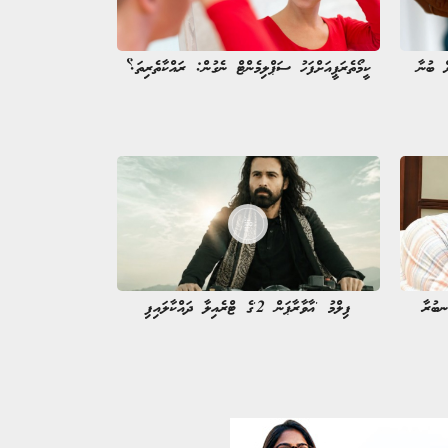
ް ބުނާ
ކީމޯތެރަޕީއަށްފަހު ސަޕްލިމެންޓް ނެގުން: ރައްކާތެރިތަ؟
ނބުރާ
ފިލްމު 'އާވާރާޕަން 2'ގެ ޓްރެއިލާ ދައްކާލައިފި