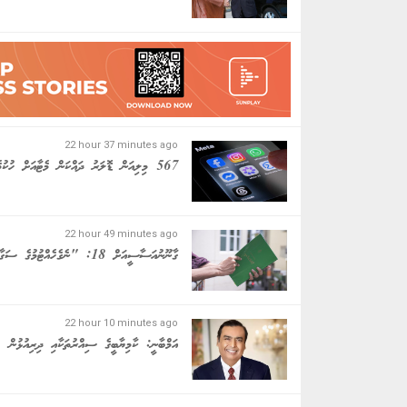
22 hour 37 minutes ago
567 މިލިއަން ޑޮލަރު ދައްކަން މެޓާއަށް ހުކުމެއް
22 hour 49 minutes ago
ގާނޫނުއަސާސީއަށް 18: "ނެގެހެއްޓުމުގެ ސަގާފަތެއް ނެތް"
22 hour 10 minutes ago
އަމްބާނީ: ކާމިޔާބީގެ ސިއްރުތަކާއި ދިރިއުޅުން