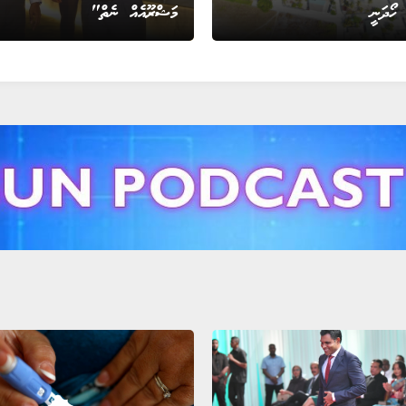
 ހޯދަނީ
މަޝްރޫއެއް ނެތް"