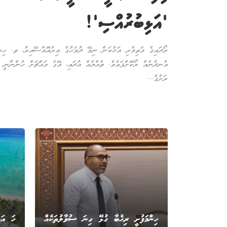
'އަޅިބުރުއްސި'!
ރޯދައިގެ މަތިވެރި އަޅުކަން ނިމޭ ދުވަހުގެ އިރުއޮއްސޭއިރު، ތ. ހިރި
އުނދުނެއް ރޯކޮށްފައެވެ. ތެއްޔެއް އުދައި، އޭގެ މައްޗަށް ހުންނާނީ 
ރަށުގެ...
ހިންމަފުށީ ރިހެބާ ގުޅޭ ގިނަ ސުވާލުތަކެއް