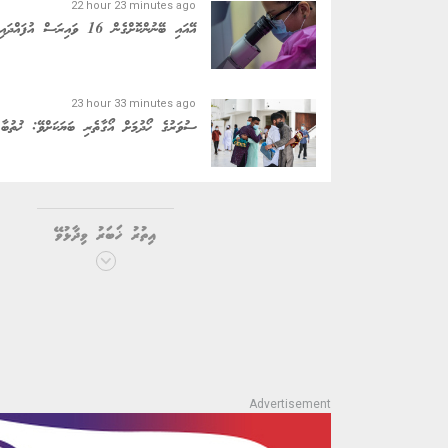
22 hour 23 minutes ago
އޭއައި ބޭނުންކޮށްގެން 16 ވައިރަސް އުފައްދައިފި
23 hour 33 minutes ago
ސުވަރުގެ ހޯދުމަށް އޯގާތެރި ބަޔަކަށްވޭ: ޚުތުބާ
އިތުރު ޚަބަރު ވިދާޅުވޭ