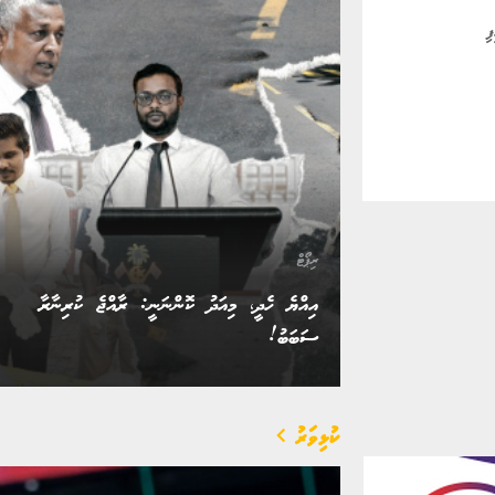
ރިޕޯޓް
އިއްޔެ ހެދީ، މިއަދު ކޮންނަނީ: ރާއްޖެ ކުރިނާރާ
ސަބަބު!
ކުޅިވަރު