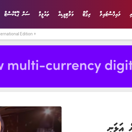
ި
ލައިފްސްޓައިލް
ރިޕޯޓް
މަލްޓިމީޑިއާ
ތައުލީމް
ސަން ޕޮޑްކާސްޓް
ternational Edition +
ނިޔެ
ވާހަކަ
ވިޔަފާރި
ލައިފްސްޓައިލް
ް އަޅަނީ