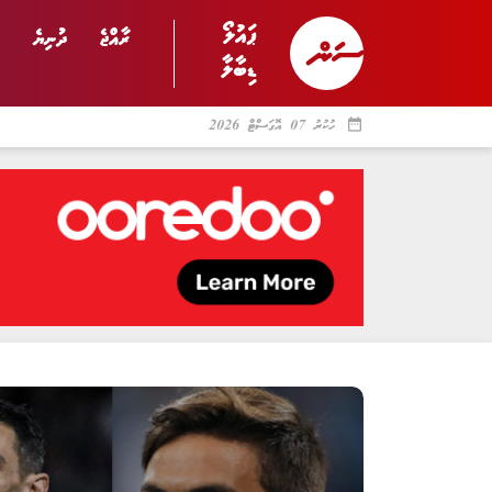
ޕައުލޯ
ރާއްޖެ
ދުނިޔެ
ޑިބާލާ
date_range
ހުކުރު 07 އޮގަސްޓް 2026
ރާއްޖެ
ރިޕޯޓް
ދު