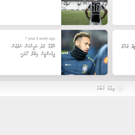
7 year 3 week ago
ނޭމާއާ މެދު ޔަގީންކަން ނެތުމުން
ޕީއެސްޖީން ޑިބާލާ ހޯދަނީ
އިތުރު ޚަބަރު