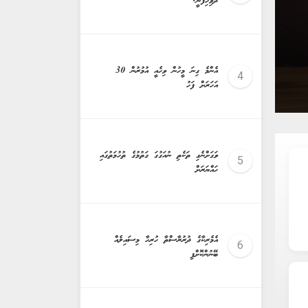
ދެވިހިފަނީ؟
ރިޕޯޓް ފޯމް ދީފި، ކިޔަވާ ކުދިން ޗުއްޓީއަށް
އެންމެ ގިނަ މީހުން ވިހެއީ އުމުރުން 30
އަހަރަށް ފަހު
ވަގަށްނެގި ތަކެތި ނުއަގުގަ ގަތުމުގެ ތުހުމަތުގައި
ހައްޔަރަށް
އެމެރިކާގެ ދުރުރާސްތާ ހުރިހާ މިސައިލެއް
ބޭނުންކޮށްފި