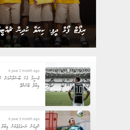
ރައީސް ނަޝީދު އެމްޑީޕީގެ ޗެއާޕާސަން އިން
6 year 2 month ago
މެސީއާ އެކު ބާސެލޯނާއަށް ކުޅ
ޑިބާލާ ބޭނުންވޭ
6 year 3 month ago
ކޮވިޑުން ރަނގަޅުވުމުން ޑިބާލާ