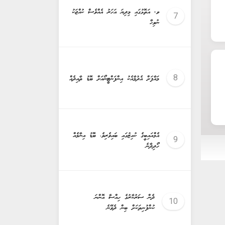
ވ. އަތޮޅުގައި މިދިޔަ އަހަރު އެއްވެސް ކުއްޖަކު
ނުވިހާ
މައާފަށް އެދުމާއެކު އިންފަންޓީނޯއަށް ބޮޑު ތާއިދެއް
އެމްއައިބީގެ ކުއިޒުގައި ބައިވެރިވެ، ބޮޑު އިނާމެއް
ހޯދިދާނެ
ދެން ސަރުކާރުގެ ހިއްސާ އޮންނަ
ކުންފުނިތަކަށް ބިން ދެވޭނެ