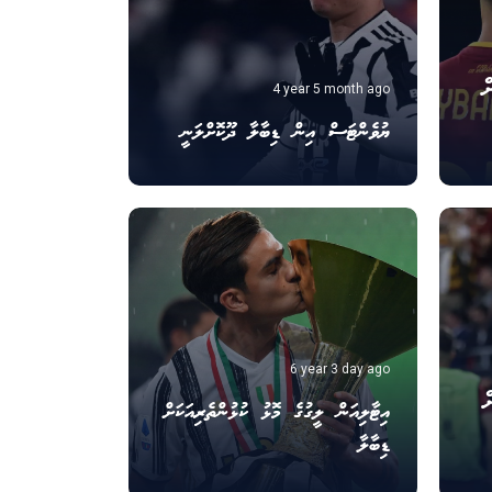
ް
4 year 5 month ago
ޔުވެންޓަސް އިން ޑިބާލާ ދޫކޮށްލަނީ
6 year 3 day ago
ް
އިޓާލިއަން ލީގުގެ މޮޅު ކުޅުންތެރިއަކަށް
ޑިބާލާ