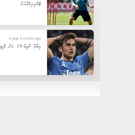
ޓްރެއިނިންގްއަށް
6 year 5 month ago
ޑިބާލާ ކޮވިޑް-19 އަށް ޕޮޒިޓިވް ވެއްޖެ