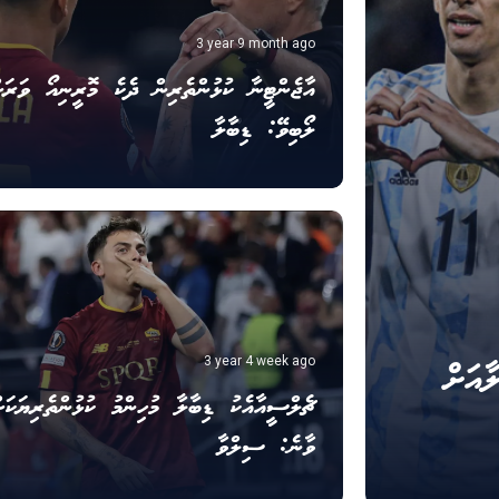
3 year 9 month ago
އާޖެންޓީނާ ކުޅުންތެރިން ދެކެ މޮރީނިއޯ ވަރަށ
ލޯބިވޭ: ޑިބާލާ
އަށް
3 year 4 week ago
ޗެލްސީއާއެކު ޑިބާލާ މުހިންމު ކުޅުންތެރިޔަކަށ
ވާނެ: ސިލްވާ