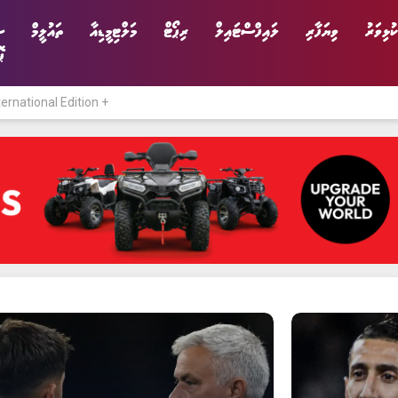
ކުޅިވަރު
ވިޔަފާރި
ލައިފްސްޓައިލް
ރިޕޯޓް
މަލްޓިމީޑިއާ
ތައުލީމް
ސ
ޕ
ternational Edition +
ނިޔެ
ވާހަކަ
ވިޔަފާރި
ލައިފްސްޓައިލް