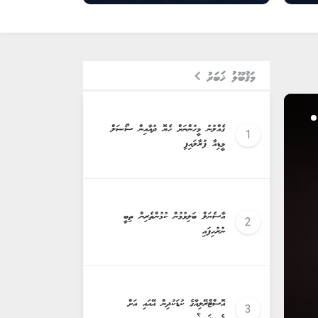
މަޤުބޫލު ޚަބަރު
ގެއްލުނު މީހުންނަށް ހެޔޮ ދުއާއިން ސޯޝަލް
މީޑިއާ ފުރާލައިފި
އާސެނަލް ބަލިވުމުން ކުޅުންތެރިން ތިބީ
ނުރުހިފައި
keybo
އޮސްޓްރޭލިއާގެ ކުޑަކުދިން އޭއައި އަށް