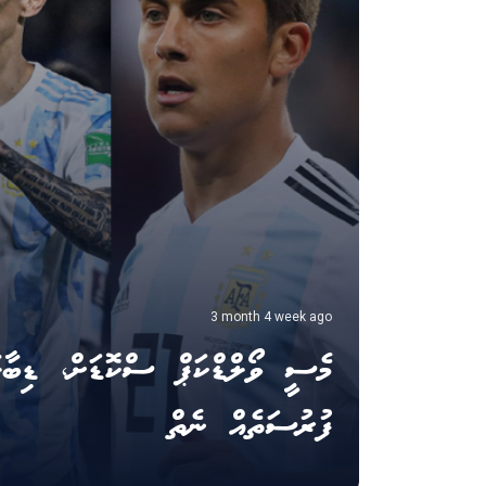
3 month 4 week ago
މެސީ ވޯލްޑްކަޕް ސްކޮޑަށް، ޑިބާލާ
ފުރުސަތެއް ނެތް