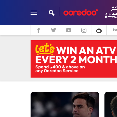
ަން
ޮޑްކާސްޓް
In
ދީން
ކޮލަމް
މަލްޓިމީޑިއާ