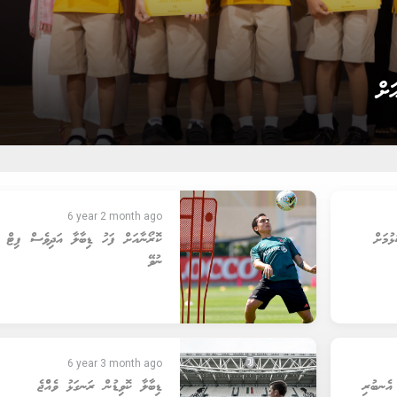
ތިޚާބު ކާމިޔާބު ކުރެއްވުން
6 year 2 month ago
ުމަށް
ކޮރޯނާއަށް ފަހު ޑިބާލާ އަދިވެސް ފިޓް
ނުވޭ
6 year 3 month ago
 އެނބުރި
ޑިބާލާ ކޮވިޑުން ރަނގަޅު ވެއްްޖެ