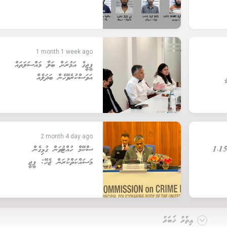
1 month 1 week ago
ޕީޖީގެ އަމުރަށް ބަލާ މައްސަލަތައް
އަވަސްކުރެވޭހެން ބަދަލެއް
2 month 4 day ago
ހުން ނިމުނު މަހު 1،150
ސްކޭމް ހުއްޓުވަން ގުޅިގެން
މަސައްކަތްކުރަން ޖެހޭ: ޕީޖީ
އިތުރު ޚަބަރު