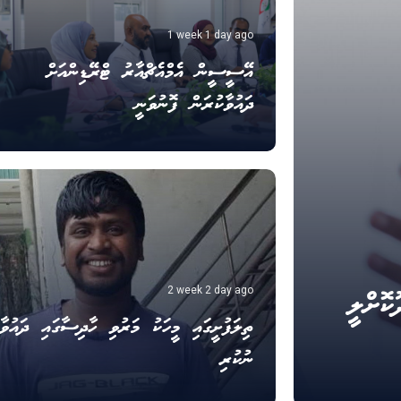
1 week 1 day ago
އޭސީސީން އެމްއެޗްއާރު ޓްރޭޑިންއަށް
ދައުވާކުރަން ފޮނުވަނީ
ޮށްލީ
2 week 2 day ago
ތިލަފުށީގައި މީހަކު މަރުވި ހާދިސާގައި ދައުވާއ
ނުކުރި