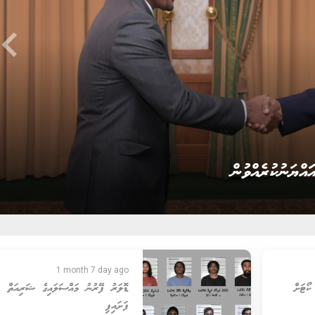
ard_arrow_left
 އިންޓަވިއުކުރުން
1 month 7 day ago
ޯޓަށް
ޑޮލަރު ފޭރުނު މައްސަލައިގެ ޝަރިއަތް
ފަށައިފި