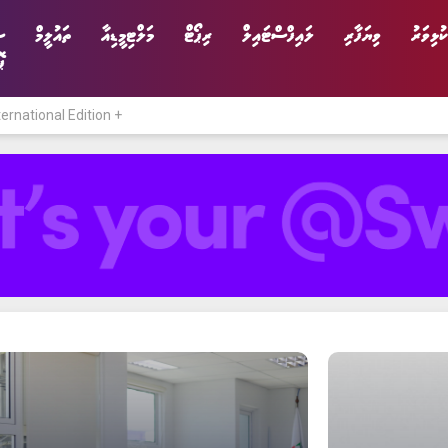
ކުޅިވަރު
ވިޔަފާރި
ލައިފްސްޓައިލް
ރިޕޯޓް
މަލްޓިމީޑިއާ
ތައުލީމް
ސ
ޕ
ternational Edition +
ނިޔެ
ވާހަކަ
ވިޔަފާރި
ލައިފްސްޓައިލް