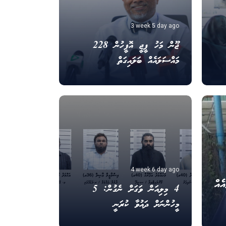
3 week 5 day ago
ޖޫން މަހު ޕީޖީ އޮފީހުން 228
މައްސަލައެއް ބަލައިގަތް
4 week 6 day ago
ެއް
4 މިލިއަން ވަގަށް ނެގުން: 5
މީހުންނަށް ދައުވާ ކުރަނީ