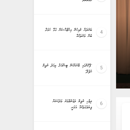
ހައްޔަރަށް
keybo
ބަރުދަން ލުއިކުރާ އިންޖެކްޝަނާ ގުޅޭ ކަމަށް
ބުނާ މަރުތަކެއް
''ފާޚާނާގައި ބޭނުންކުރާ ޓިޝޫއަށް މިއަދު ރުފިޔާ
ޕްރޮސެކިއުޓަރ ޖެނެރަލްކަމަށް ޝަމީމް އައްޔަނުކުރެ
ނުފުދޭ''
ދިވެހި ރުފިޔާ ދައުރުވާވަރު މަދުކުރަން
ފިޔަވަޅުތަކެއް އަޅަނީ