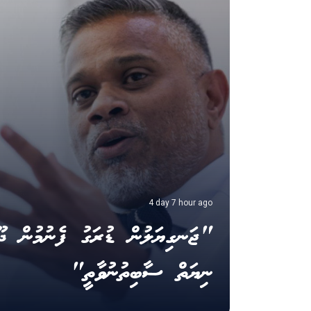
4 day 7 hour ago
"ޖަނގިޔަލުން ޑުރަގު ފެނުމުން ދޫކ
ނިޔަތް ސާބިތުނުވާތީ"