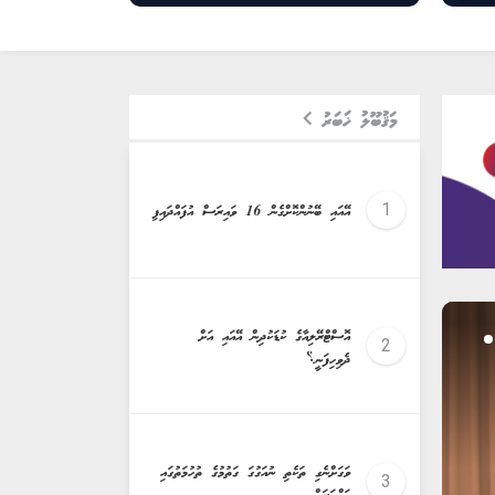
މަޤުބޫލު ޚަބަރު
އޭއައި ބޭނުންކޮށްގެން 16 ވައިރަސް އުފައްދައިފި
އޮސްޓްރޭލިއާގެ ކުޑަކުދިން އޭއައި އަށް
ދެވިހިފަނީ؟
ވަގަށްނެގި ތަކެތި ނުއަގުގަ ގަތުމުގެ ތުހުމަތުގައި