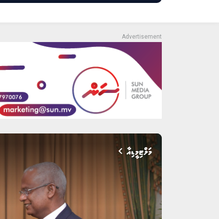
މަލްޓިމީޑިއާ