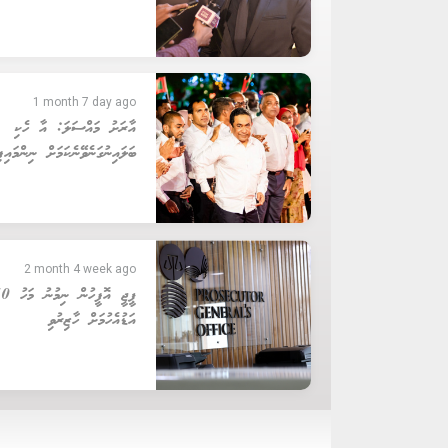
1 month 7 day ago
އާރަށު މައްސަލަ: އާ ހެކި
ބަލައިނުގަނެވޭނެކަމަށް ނިންމައިފި
2 month 4 week ago
ޕީޖީ އޮފީ
އަޑުއެހުމަށް ހާޒިރުވި