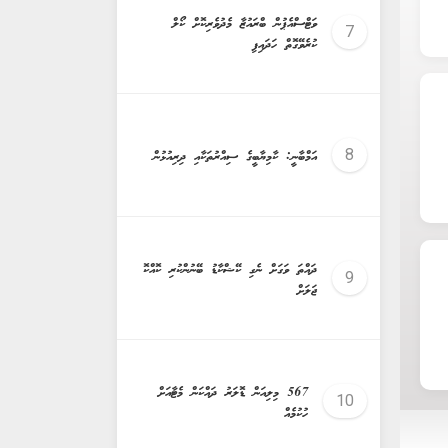
ވަޓްސްއެޕުން ބްރައުޒާ މެދުވެރިކޮށް ކޯލް
ކުރެވޭގޮތް ހަދައިފި
އަމްބާނީ: ކާމިޔާބީގެ ސިއްރުތަކާއި ދިރިއުޅުން
ދައްތަ ވަގަށް ނެގި ކޭޝްކާޑު ބޭނުންކުރި ކޮއްކޮ
ޖަލަށް
567 މިލިއަން ޑޮލަރު ދައްކަން މެޓާއަށް
ހުކުމެއް