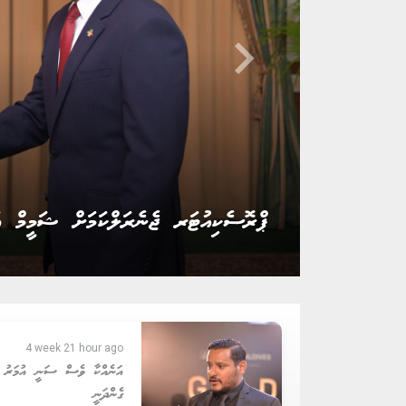
keyboard_arrow_right
ޖުޑިޝަރީ ކޮމިޓީން ހުސައިން ޝަމީމު އާއި
4 week 21 hour ago
އަނެއްކާ ވެސް ސަނީ އުމަރު ކ
ގެންދަނީ