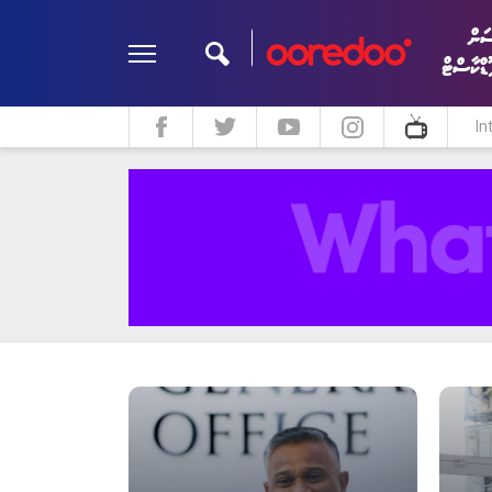
ަން
ޮޑްކާސްޓް
In
ދީން
ކޮލަމް
މަލްޓިމީޑިއާ