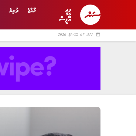
ޕީޖީ
ރާއްޖެ
ދުނިޔެ
އޮފީސް
date_range
ހުކުރު 07 އޮގަސްޓް 2026
ރާއްޖެ
ރިޕޯޓް
ދު