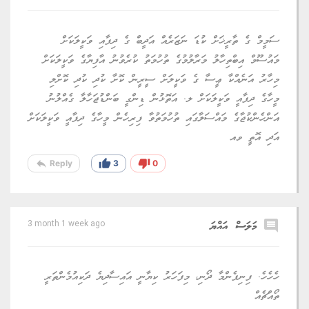
ސަމީމް ގެ ތާރީޚަށް ކުޑަ ނަޒަރެއް އަދީބް ގެ ދިފާއި ވަކީލަކަށް
މައުސޫމް އިބްތިހާލު މަރާލުމުގެ ތުހުމަތު ކުރެވުނު އާފިޔާގެ ވަކީލަކަށް
މިހާރު އަނެއްކާ ޢީސާ ގެ ވަކީލަށް ސީރީން ކޮށާ ކުދި ކުދި ކޮށްލި
މީހާގެ ދިފާއީ ވަކީލަކަށް ލ. އަތޮޅުން ޑިންގީ ބަންޑުޖަހާލާ ގެއްލުނު
އަންހެންކުޖާގެ މައްސަލާގައި ތުހުމަތުވާ ފިރިހެން މީހާގެ ދިފާއީ ވަކީލަކަށް
އަދި އޮތީ ވއ
reply
thumb_up
thumb_down
Reply
3
0
comment
މަލަސް އައްޔަ
3 month 1 week ago
ހެހެހެ. ފިނިފެންމާ ދޯނި، މިފަހަރު ކިޔާނީ އައިސާދިޔެ ދަކިއުމެންތަރީ
ތޯއްޗެއް