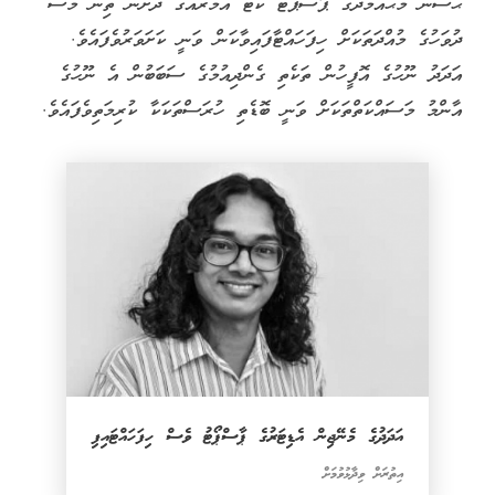
ޙަސަން މުޙައްމަދުގެ ޕާސްޕޯޓު ކޯޓު އަމުރެއްގެ ދަށުން ތިން މަސް
ދުވަހުގެ މުއްދަތަކަށް ހިފަހައްޓާފައިވާކަން ވަނީ ކަށަވަރުވެފައެވެ.
އަދަދު ނޫހުގެ އޮފީހުން ތަކެތި ގެންދިއުމުގެ ސަބަބުން އެ ނޫހުގެ
އާންމު މަސައްކަތްތަކަށް ވަނީ ބޮޑެތި ހުރަސްތަކަކާ ކުރިމަތިވެފައެވެ.
އަދަދުގެ މެނޭޖިން އެޑިޓަރުގެ ޕާސްޕޯޓު ވެސް ހިފަހައްޓައިފި
އިތުރަށް ވިދާޅުވުމަށް