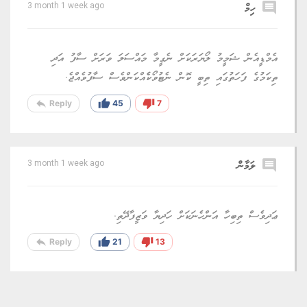
comment
ހިމް
3 month 1 week ago
އެމްޑީއެން ޝަމީމު ލޯޔަރަކަށް ނެގީމާ މައްސަލަ ވަރަށް ސާފު އަދި
ތިކަމުގެ ފަހަތުގައި ތިބީ ކޮން ނެޓުވޯކެެއްކަންވެސް ސާފުވެއްޖެ.
reply
thumb_up
thumb_down
Reply
45
7
comment
ލަމާން
3 month 1 week ago
ޢަދިވެސް ތިބިހާ އަންހެނަކަށް ހަދިޔާ ވަޒީފާދޭތި.
reply
thumb_up
thumb_down
Reply
21
13