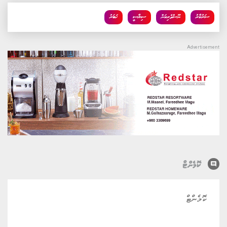
ސަރުކާރު
ނޫސްވެރިކަން
ސިޔާސީ
ޚަބަރު
comment
ކޮމެންޓް