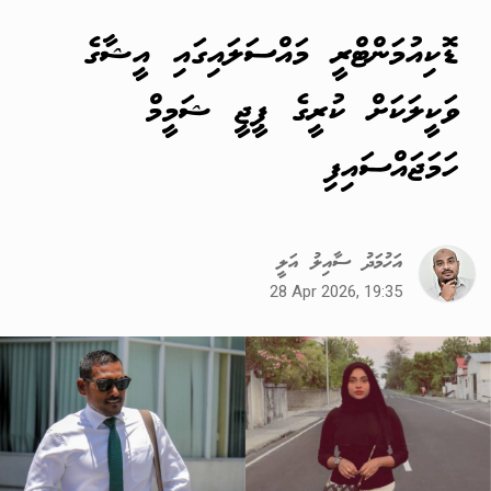
ޑޮކިއުމަންޓްރީ މައްސަލައިގައި އީޝާގެ
ވަކީލަކަށް ކުރީގެ ޕީޖީ ޝަމީމް
ހަމަޖައްސައިފި
އަހުމަދު ސާއިލު އަލީ
28 Apr 2026, 19:35