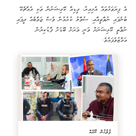
އެ ފިޔަވަޅުތައް އެޅިއިރު، މީޑިއާ ކޮމިޝަނުން ވަކި އެއްޗެކޭ
ބުނެފައި ނުވާތީއާއި، ސުވާލު ކުރުމުން ވެސް ޖަވާބެއް ދީފައި
ނުވާތީ ކޮމިޝަނަށް ވަނީ ވަރަށް ބޮޑަށް ފާޑުކިޔުން
އަމާޒުވެފައެވެ.
ފުލުހުން ނޫހެއް