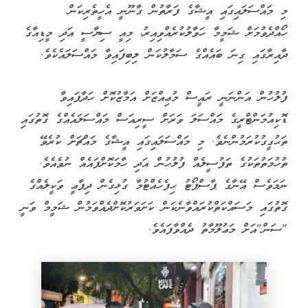
މި މައްސަލައިގައި އީޝާގެ ފަރާތުން ގާނޫނީ އެހީތެރިކަން
ހޯއްދެވުމަށް ޝަމީމާ ހަވާލުކުރެއްވިއިރު، މިއީ ސިޔާސީ އަދި މީޑިއާގެ
ދާއިރާގައި ގިނަ ބައެއްގެ ސަމާލުކަން ލިބިފައިވާ މައްސަލައެކެވެ.
ފުލުހުން އަންނަނީ ރައީސް މުޢިއްޒަށް އަމާޒުކޮށް ހަދާފައިވާ
ޑޮކިއުމަންޓްރީގެ މައްސަލަ ވަރަށް ސީރިއަސް މައްސަލައެއްގެ ގޮތުގައި
ތަޙުގީގުކުރަމުންނެވެ. މި މައްސަލައިގައި އީޝާގެ މައްޗަށް ކުރެވޭ
ތުހުމަތުތަކުގެ ތަފުސީލެއް ފުލުހުން އަދި ހާމަކޮށްފައެއް ނުވެއެވެ.
ނަމަވެސް އޭނާގެ ޕާސްޕޯޓު ހިފެހެއްޓުމާ ގުޅިގެން ދިފާޢީ ވަކީލެއްގެ
ގޮތުގައި މަސައްކަތްކުރައްވާނެކަން ކަށަވަރުކޮށްދެއްވަމުން ޝަމީމް ވަނީ
"ސަން"އަށް މަޢުލޫމާތު ދެއްވާފައެވެ.