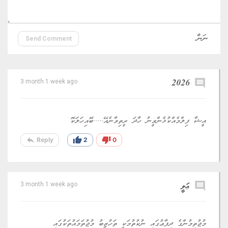
Send Comment
2026
comment
3 month 1 week ago
އީޝާ ފިލްމެއްކުޅެންވީނު ހާދަ ރީތިވާނެއޭ.....ބޮއިހަލަކޮ
reply
thumb_up
thumb_down
Reply
2
0
comment
ޢަލީ
3 month 1 week ago
މުޖުތިމުންގެ ދިފާޢުގައި ނުކުތުމަކީ ތަހުޒީބު މުޖުތަމައުތަކުގައި