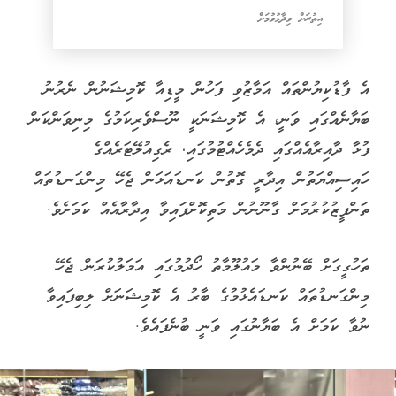
އިތުރަށް ވިދާޅުވުމަށް
އެ ފާޑުކިޔުންތައް އަމާޒުވި ފަހުން މީޑިއާ ކޮމިޝަނުން ނެރުނު
ބަޔާނެއްގައި ވަނީ، އެ ކޮމިޝަނަކީ ނޫސްވެރިކަމުގެ މިނިވަންކަން
ފުޅާ ދާއިރާއެއްގައި ދެމެހެއްޓުމުގައި, ރެގިއުލޭޓަރެއްގެ
ހައިސިއްޔަތުން އިދާރީ ގޮތުން ކަނޑައަޅަން ޖެހޭ މިންގަނޑުތައް
ތަންފީޒުކުރުމަށް ގާނޫނުން މަތިކޮށްފައިވާ އިދާރާއެއް ކަމަށެވެ.
ތަހުގީގަށް ބޭނުންވާ މައުލޫމާތު ހޯދުމުގައި އަމަލުކުރަން ޖެހޭ
މިންގަނޑުތައް ކަނޑައެޅުމުގެ ބާރު އެ ކޮމިޝަނަށް ލިބިފައިވާ
ނުވާ ކަމަށް އެ ބަޔާނުގައި ވަނީ ބުނެފައެވެ.