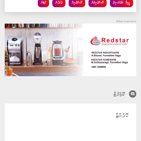
މީޑިއާ ކައުންސިލް
ނޫސްވެރިކަން
ނޫސްވެރިން
ފުލުހުން
ޚަބަރު
comment
ކޮމެންޓް