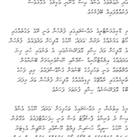
އަދި ދައުލަތުގެ އެންމެ އިސް ގާނޫނީ ވަކީލުގެ މަގާމުވެސް
ފުރުއްވާފައިވާ ބޭފުޅެކެވެ.
މި ޑޮކިއުމަންޓްރީގެ މައްސަލައިގައި ފުލުހުން ވަނީ ރޭގެ ވަގުތެއްގައި
ކޯޓު އަމުރެއްގެ ދަށުން 'އަދަދު' ނޫހުގެ އޮފީހަށް ވަދެފައެވެ. ފުލުހުން
އެ އޮފީހަށް ވަދެ ހިންގި އޮޕަރޭޝަނުގައި، އެ ތަނުގައި ހުރި ގިނަ
އަދަދެއްގެ އިލެކްޓްރޯނިކް ސާމާނާއި ނޫސްވެރިކަމަށް ބޭނުންކުރާ
އާލާތްތައް ވަނީ ތަޙުގީގުގެ ބޭނުމަށް ގެންގޮސްފައެވެ. މިއީ ފަހުގެ
ތާރީޚެއްގައި ރާއްޖޭގެ މީޑިއާއެއްގެ އޮފީހަށް ފުލުހުން ވަދެ މިފަދަ
ބޮޑު އޮޕަރޭޝަނެއް ހިންގި ފުރަތަމަ ފަހަރެވެ.
މީގެ އިތުރުން، މި މައްސަލައިގެ ތަޙުގީގަށް 'އަދަދު' ނޫހުގެ އެންމެ
އިސް ދެ ވެރިންގެ ޕާސްޕޯޓު ވެސް ވަނީ ހިފަހައްޓާފައެވެ. އެގޮތުން،
އެ ނޫހުގެ ސީއީއޯ ޙުސައިން ފިޔާޒް މޫސާއާއި މެނޭޖިން އެޑިޓަރު