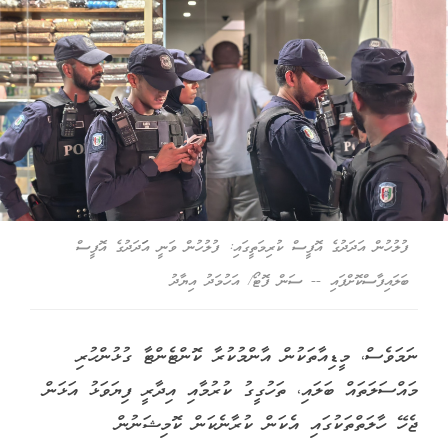
ފުލުހުން އަދަދުގެ އޮފީސް ކުރިމަތީގައި: ފުލުހުން ވަނީ އަަދަދުގެ އޮފީސް
ބަލައިފާސްކޮށްފައި -- ސަން ފޮޓޯ/ އަހުމަދު އިޔާދު
ނަމަވެސް، މީޑިއާތަކުން އާންމުކުރާ ކޮންޓެންޓާ ގުޅުންހުރި
މައްސަލަތައް ބަލައި، ތަހުގީގު ކުރުމާއި އިދާރީ ފިޔަވަޅު އަޅަން
ޖެހޭ ހާލަތްތަކުގައި އެކަން ކުރާނެކަން ކޮމިޝަނުން