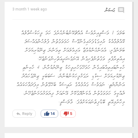
comment
ޙަސަނު
3 month 1 week ago
ބަލަގަ 1 މަސްވީއިރުވެސް އެއްޗެކޭނުބުނެހުރެފަ ހަމަ މީހަކުސުވާލެއް
ކޮއްލުމާއެކު ރުޅިގަޑުފަޅައިގެންގޮސް ހަމަވަގުތުން ފުލުހުންމައްސަލަ
ބަލަންފެށީ. އެއަންހެންކުއްޖާ އަމިއްލައަށް ތިމަންނަ ޒިނޭކުރިކަމަށް
އިއުތިރާފުވި ވަގުތުންފެށިގެން އޭނަގެޝަރީއަތްހިންގަންޖެހޭ.
ހެކިންބައިތިއްބައިގެން ހަމަހޭގަހުރިމީހަކު ޒިނޭނުކުރާނެ. 4 ހެކިނެތި
ޒިނޭކުރިކަމަށް ސިކުޑި ރަގަޅުމީހަކުނުބުނާނެ. ސަބަބަކީ ޒިނޭގެހައްދު
އަންނާނެތީ. ނަމަވެސް ގައުމެއްގެ ރައީސަކާ ބެހޭގޮތުން މިފަދަވާހަކައެއް
ދެއްކީމަ ހަމަވަގުތުން އެކަންދޮގުކޮށް އޭނައަށް ފިޔަވަޅުއަޅަންޖެހޭނެ.
މިހާރުމިއޮތީ ބޮޑުފިތުނައަކަށްވެފަ. މާލަސްވީ.
reply
thumb_up
thumb_down
Reply
14
5