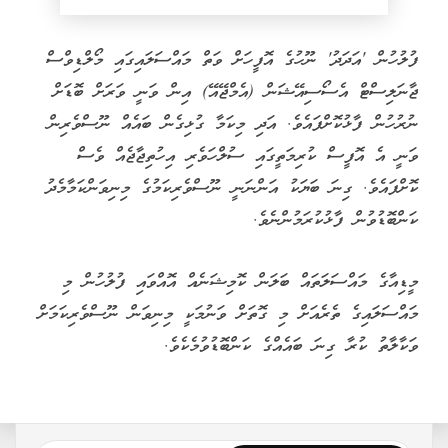
ފުލުހުން 'އަދަދު' ނޫހުގެ އޮފީހަށް ވަތް މައްސަލައިގައި މޯލްޑިވްސް
ޖާނަލިސްޓް އެސޯސިއޭޝަން (އެމްޖޭއޭ) އިން ވަނީ ވަރަށް ބޮޑަށް
ނުރުހުން ފާޅުކޮށްފައެވެ. އަދި މިކަމާ ގުޅިގެން ބައެއް ނޫސްވެރިން
ވަނީ އެ އޮފީސް ކުރިމަތީގައި ސުލްހަވެރި އިހުތިޖާޖެއް ވެސް
ކޮށްފައެވެ. ގިނަ ބަޔަކު އަންނަނީ ނޫސްވެރިކަމުގެ މިނިވަންކަމާމެދު
ކަންބޮޑުވުން ފާޅުކުރަމުންނެވެ.
މީޑިއާގެ މައްސަލަތައް ބަލަން ކޮމިޝަނެއް އޮއްވައި ފުލުހުން މި
މައްސަލައިގެ ތެރެއަށް މި ގޮތަށް ވަނުމަކީ މިނިވަން ނޫސްވެރިކަމަށް
ވަކާލާތު ކުރާ ގިނަ ބައެއްގެ ކަންބޮޑުވުމެކެވެ.