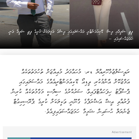
ޕީޖީ ޝަމީމާއި އީޝާ: ޑޮކިއުމަންޓްރީ މައްސަލައިގައި އީޝާގެ ވަކީލަކަށް ކުރީގެ ޕީޖީ ޝަމީމް ވަނީ
ހަމަޖައްސައިފައި --
ރައީސުލްޖުމްހޫރިއްޔާ ޑރ. މުޙައްމަދު މުޢިއްޒަށް ތުހުމަތުތަކެއް
އަމާޒުކޮށް އާންމުކުރި ވީޑިއޯ ޑޮކިއުމަންޓްރީއެއްގެ މައްސަލައިގައި
ޕާސްޕޯޓު ހިފަހައްޓާފައިވާ، ސަރުކާރުގެ ސިޔާސީ މަގާމުތަކެއް ކުރިން
ފުރުއްވި އީޝާ އަޝްރަފްގެ ގާނޫނީ ވަކީލަކަށް ކުރީގެ ޕްރޮސިކިއުޓާ
ޖެނެރަލް ޙުސައިން ޝަމީމް ހަމަޖައްސަވައިފިއެވެ.