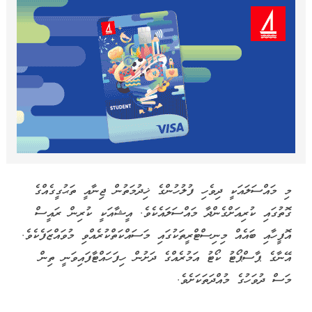
މި މައްސަލައަކީ ދިވެހި ފުލުހުންގެ ޚިދުމަތުން ޖިނާއީ ތަޙުގީގެއްގެ
ގޮތުގައި ކުރިއަށްގެންދާ މައްސަލައެކެވެ. އީޝާއަކީ ކުރިން ރައީސް
އޮފީހާއި ބައެއް މިނިސްޓްރީތަކުގައި މަސައްކަތްކުރެއްވި މުވައްޒަފެކެވެ.
އޭނާގެ ޕާސްޕޯޓު ކޯޓު އަމުރެއްގެ ދަށުން ހިފަހައްޓާފައިވަނީ ތިން
މަސް ދުވަހުގެ މުއްދަތަކަށެވެ.