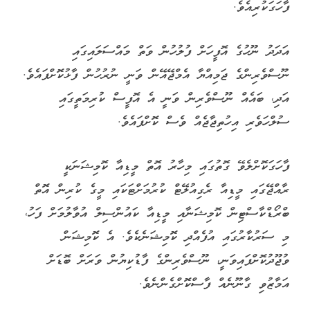
ފާހަގަކުރިއެވެ.
އަދަދު ނޫހުގެ އޮފީހަށް ފުލުހުން ވަތް މައްސަލައިގައި
ނޫސްވެރިންގެ ޖަމިއްޔާ އެމްޖޭއޭން ވަނީ ނުރުހުން ފާޅުކޮށްފައެވެ.
އަދި، ބައެއް ނޫސްވެރިން ވަނީ އެ އޮފީސް ކުރިމަތީގައި
ސުލްހަވެރި އިހުތިޖާޖެއް ވެސް ކޮށްފައެވެ.
ފާހަގަކޮށްލެވޭ ގޮތުގައި މިހާރު އޮތް މީޑިއާ ކޮމިޝަނަކީ
ރާއްޖޭގައި މީޑިއާ ރެގިއުލޭޓް ކުރުމަށްޓަކައި މީގެ ކުރިން އޮތް
ބްރޯޑްކާސްޓިން ކޮމިޝަނާއި މީޑިއާ ކައުންސިލް އުވާލުމަށް ފަހު،
މި ސަރުކާރުގައި އުފެއްދި ކޮމިޝަނެކެވެ. އެ ކޮމިޝަން
ވުޖޫދުކޮށްފައިވަނީ، ނޫސްވެރިންގެ ފާޑުކިޔުން ވަރަށް ބޮޑަށް
އަމާޒުވި ގާނޫނެއް ފާސްކޮށްގެންނެވެ.