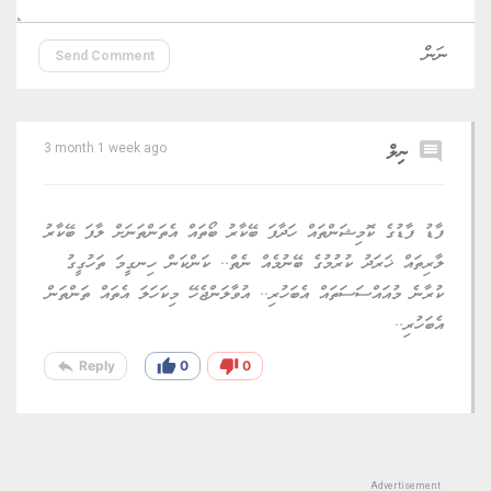
Send Comment
comment
ނިލް
3 month 1 week ago
ފާޑު ފާޑުގެ ކޮމިޝަންތައް ހަދާފަ ބޭކާރު ބޯތައް އެތަންތަނަށް ލާފަ ބޭކާރު
ލާރިތައް ޚަރަދު ކުރުމުގެ ބޭނުމެއް ނެތް.. ކަންކަން ހިނގީމަ ތަހުގީގު
ކުރާނެ މުއައްސަސަތައް އެބަހުރި.. އުވާލަންޖެހޭ މިކަހަލަ އެތައް ތަންތަން
އެބަހުރި..
reply
thumb_up
thumb_down
Reply
0
0