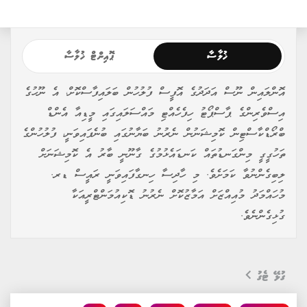
ޚުލާސާ
ޕޮއިންޓް ޚުލާސާ
އޮންލައިން ނޫސް އަދަދުގެ އޮފީސް ފުލުހުން ބަލައިފާސްކޮށް، އެ ނޫހުގެ
އިސްވެރިންގެ ޕާސްޕޯޓު ހިފެހެއްޓި މައްސަލައިގައި މީޑިއާ އެންޑް
ބްރޯޑްކާސްޓިން ކޮމިޝަނުން ނެރުނު ބަޔާނުގައި ބުނެފައިވަނީ، ފުލުހުންގެ
ތަހުގީގީ މިންގަނޑުތައް ކަނޑައެޅުމުގެ ގާނޫނީ ބާރު އެ ކޮމިޝަނަށް
ލިބިގެންނުވާ ކަމަށެވެ. މި ހާދިސާ ހިނގާފައިވަނީ ރައީސް ޑރ.
މުހައްމަދު މުއިއްޒަށް އަމާޒުކޮށް ނެރުނު ޑޮކިއުމަންޓްރީއަކާ
ގުޅިގެންނެވެ.
ގުޅޭ ޓެގު