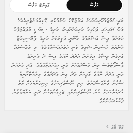
ޚުލާސާ
ޕޮއިންޓް ޚުލާސާ
ރައީސުލްޖުމްހޫރިއްޔާއަށް އަމާޒުކޮށް އާންމުކުރި ޑޮކިއުމަންޓްރީއެއްގެ
މައްސަލައިގައި ތަހުގީގު ކުރިއަށްދާއިރު، ކުރީގެ ސިޔާސީ މުވައްޒަފެއް
ކަމަށްވާ އީޝާ އަޝްރަފްގެ ގާނޫނީ ވަކީލަކަށް ކުރީގެ ޕްރޮސިކިއުޓާ
ޖެނެރަލް ހުސައިން ޝަމީމް ވަނީ ހަމަޖައްސަވާފައެވެ. މި މައްސަލައާ
ގުޅިގެން އީޝާގެ އިތުރުން އަދަދު ނޫހުގެ އިސް ދެ ވެރިންގެ
ޕާސްޕޯޓުވެސް ތިން މަސްދުވަހަށް ވަނީ ހިފަހައްޓާފައެވެ. އަދި ފުލުހުން
ވަނީ އަދަދު ނޫހުގެ އޮފީހަށް ވަދެ ގިނަ އަދަދެއްގެ އިލެކްޓްރޯނިކް
ސާމާނު ގެންގޮސްފައެވެ. މިއީ ނޫސްވެރިކަމުގެ މިނިވަންކަމަށް އޮތް
ހުރަހެއްކަމަށް ބުނެ ނޫސްވެރިންނާއި ޖަމިއްޔާތަކުން ދަނީ ކަންބޮޑުވުން
ފާޅުކުރަމުންނެވެ.
ގުޅޭ ޓެގު