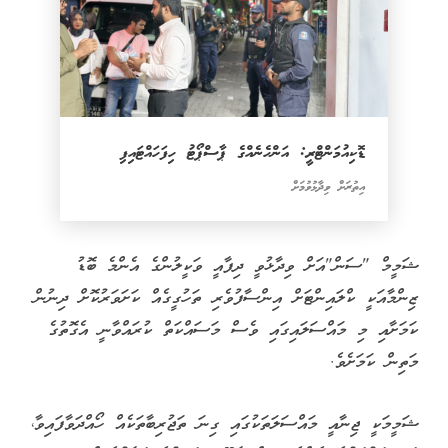
ޑޮކިއުމަންޓްރީ: އަންހެނެއްގެ ޕާސްޕޯޓު ހިފަހައްޓައިފި
އިތުރަށް ވިދާޅުވުމަށް
ޝަމީމް "ސަން"އަށް ވިދާޅުވީ ދިފާއީ ވަކީލުންގެ އެންމެ ބޮޑު
ޒިންމާއަކީ ކްލައިންޓަށް އިންސާފުވެރި ތަހުގީގެއް ކަށަވަރުކޮށް ދިނުން
ކަމަށާއި މި މައްސަލައިގައި ވެސް މަސައްކަތް ކުރައްވާނީ އެގޮތުގެ
މަތިން ކަމަށެވެ.
ޝަމީމަކީ ޖިނާއީ މައްސަލަތަކުގައި ގިނަ ތަޖުރިބާތަކެއް ހޯއްދަވާފައިވާ،