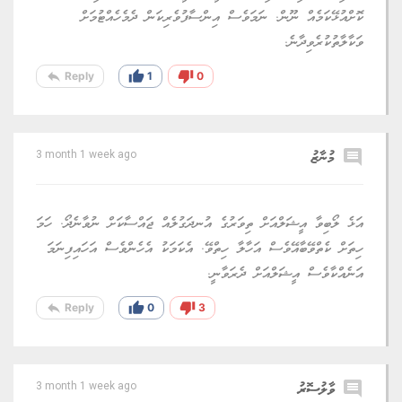
ކޮށްއުޅޭކަމެއް ނޫން. ނަމަވެސް އިންސާފުވެރިކަން ދެމެހެއްޓުމަށް
ވަކާލާތުކުރެވިދާނެ.
reply
thumb_up
thumb_down
Reply
1
0
comment
މުނާޒު
3 month 1 week ago
އަޅެ ލޯބިވާ އީޝަލްއަށް ތިވަރުގެ އުނދަގުލެއް ޖައްސާކަށް ނުވާނެދޯ. ހަމަ
ހިތަށް ކެތްވޭބާއޭވެސް އަހާލާ ހިތްވޭ. އެކަމަކު އެހެންވެސް އަހައިފިނަމަ
އަނެއްކާވެސް އީޝަލްއަށް ދެރަވާނީ.
reply
thumb_up
thumb_down
Reply
0
3
comment
ވާލުސޮރު
3 month 1 week ago