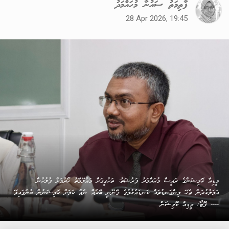
ފާތިމަތު ސައުނާ މުހައްމަދު
28 Apr 2026, 19:45
މީޑިއާ ކޮމިޝަންގެ ރައީސް މުޙައްމަދު ފަރުޝަތު: ތަހުގީގަށް މައުލޫމާތު ހޯދުމަށް ފުލުހުން
އަމަލުކުރަން ޖެހޭ މިންގަނޑުތައް ކަނޑައެޅުމުގެ ގާނޫނީ ބާރެއް ނެތް ކަމަށް ކޮމިޝަނުން ބުނެފައިވޭ
---- ފޮޓޯ/ މީޑިއާ ކޮމިޝަން