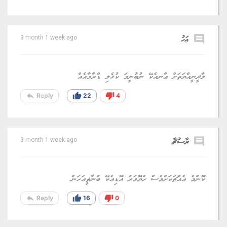
comment
ޢަހު
3 month 1 week ago
ލާދީނީއްޔަތަށް ޢާނއެކޭ ނުބުނީމަ ކުޅެލި ޑްރާމާއެއް
reply
thumb_up
thumb_down
Reply
22
4
comment
ރާސުޗާ
3 month 1 week ago
ކޮންމެ އެއްޗަކަށްވެސް ހެޔޮވަރު އޮޑިއެކޭ ބުނާތީއަހަން
reply
thumb_up
thumb_down
Reply
16
0