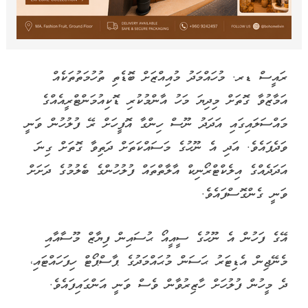
ރައީސް ޑރ. މުހައްމަދު މުއިއްޒަށް ބޮޑެތި ތުހުމަތުތަކެއް
އަމާޒުވާ ގޮތަށް މިދިޔަ މަހު އާންމުކުރި ޑޮކިއުމަންޓްރީއެއްގެ
މައްސަލައިގައި އަދަދު ނޫސް ހިންގާ އޮފީހަށް ރޭ ފުލުހުން ވަނީ
ވަދެފައެވެ. އަދި އެ ނޫހުގެ މަސައްކަތަށް ދަތިވާ ގޮތަށް ގިނަ
އަދަދެއްގެ އިލެކްޓްރޯނިކް އާލާތްތައް ފުލުހުންގެ ބެލުމުގެ ދަށަށް
ވަނީ ގެންގޮސްފައެވެ.
އޭގެ ފަހުން އެ ނޫހުގެ ސީއީއޯ ޙުސައިން ފިޔާޒް މޫސާއާއި
މެނޭޖިން އެޑިޓަރު ޙަސަން މުޙައްމަދުގެ ޕާސްޕޯޓް ހިފަހައްޓައި،
ދެ މީހުން ފުލުހަށް ހާޒިރުވާން ވެސް ވަނީ އަންގައިފައެވެ.