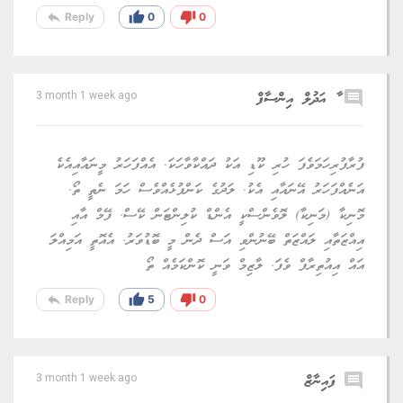
reply
thumb_up
thumb_down
Reply
0
0
comment
ާ އަދުލް އިންސާފް
3 month 1 week ago
ފުރާފުރިހަމަވެފަ ހުރި ކޫޑި އަކު ދައްކާވާހަކަ. އެއްފަހަރު މީނައާއިއެކެ
އަނެއްފަހަރު އޭނައާއި އެކު. ލަދުގެ ކަންފުޅެއްވެސް ހަމަ ނެތީ ތޯ.
މޮނިކާ (މަނިކާ) ލޮވެންސްކީ އެންޑް ކުލިންޓަން ކޭސް. ފޭމް އާއި
އިއްޒަތާއި ލައްޒަތް ބޭނުންވި އަސް ދެން މީ ބޮޑުވަރު. އެއޮތީ އަމިއްލަ
އައް އިއުތިރާފް ވެފަ. ލާޒިމް ވަނީ ކޮންކަމެއް ތޯ
reply
thumb_up
thumb_down
Reply
5
0
comment
ފައިނާޒް
3 month 1 week ago