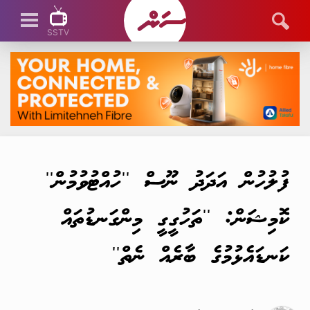
SSTV
SSTV LIVE
ފުލުހުން އަދަދު ނޫސް ''ހުއްޓުވުމުން''
ކޮމިޝަން: ''ތަހުގީގީ މިންގަނޑުތައް
ކަނޑައެޅުމުގެ ބާރެއް ނެތް''