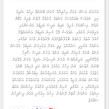
އަހުރެން އަސްލު ވަރަށް އިހްތިިރާމް ކުރަން ބޭނުންވާ މީހެއް ޝަމީމް
މިއީ. ނަމަވެސް ބައެއްފަހަރު ކަންތައް ކުރައްވާ ގޮތުން ޒަމީރު ގަބޫލު
ނުކުރޭ. މިސާލަކަށް ކުރީގެ ނައިބު ރައީސް އަދީބުގެ މައްސަލާގައި
ވަކީލުކަން ކުރެއްވި. ނަމަވެސް އޭގެ ކުރިން އަދީބަށް އަންނަންޖެހޭ
ހުކުމް އެތައް ގުނައެއް ބޮޑުވާންޖެހޭފަދަ މޭރުމަކުން ވާހަކަ ދެއްކެވި.
އަނެއްކާ އެމްޑީޕީ ސަރުކާރުގަ ޕީޖީ ކަމަށް ވަޑައިގެން، އަދީބުގެ މައްސަލަ
އެންމެ ބާރަށް ކުރިޔަށް ނުދިޔަ، އެންމެ ފަހުން ރައީސް ސޯލިހް
މާފްކޮށްދީފި، ޔަގީނުންވެސް އެކަން ނުހިނގާނެ ޝަމީމް އެކަން އެގޮތަށް
ބޭނުން ނުވާނަމަ. ދެން މިހާރު ގައުމުގެ އެންމެ މަތީ ވެރިޔާގެ ބޮލުގަ
ގަޒުފުގެ ތުހުމަތު އަޅުވާ އެކަމުން އެމަނިކުފާނަށް ލިބެމުންދާ ގެއްލުމުން
މައްސަލަ ބަލަން ފެށީމާ އެކަމުގައި އުޅުނުކަމަށް ތުހުމަތުކުރާ އަންހެނާގެ
ވަކީލްކަމާއި މި ހަވާލުވީ. ކުރިން އުޅުއްވަނީ ކުށްކުރާ މީހުންނަށް އަދަބު
ދިނުމުގެ ކަންކަން ކޯޓަށް ފޮނުވަން. މިހާރު މިއުޅެނީ އެފަދަ މީސްމީހުން
ސަލާމަތް