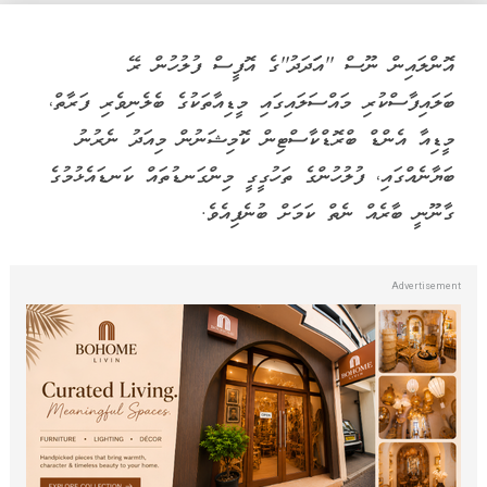
އޮންލައިން ނޫސް ''އަަދަދު''ގެ އޮފީސް ފުލުހުން ރޭ
ބަލައިފާސްކުރި މައްސަލައިގައި މީޑިއާތަކުގެ ބެލެނިވެރި ފަރާތް،
މީޑިއާ އެންޑް ބްރޮޑްކާސްޓިން ކޮމިޝަނުން މިއަދު ނެރުނު
ބަޔާނެއްގައި، ފުލުހުންގެ ތަހުގީގީ މިންގަނޑުތައް ކަނޑައެޅުމުގެ
ގާނޫނީ ބާރެއް ނެތް ކަމަށް ބުނެފިއެވެ.