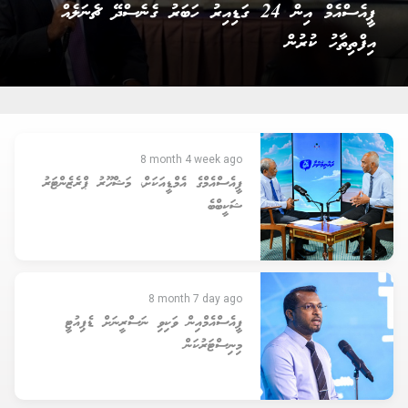
ޕީއެސްއެމް އިން 24 ގަޑިއިރު ހަބަރު ގެނެސްދޭ ޗެނަލެއް
އިފްތިތާހު ކުރުން
8 month 4 week ago
ޕީއެސްއެމްގެ އެމްޑީއަކަށް، މަޝްހޫރު ޕްރެޒެންޓަރު
ޝަކީބްބެ
8 month 7 day ago
ޕީއެސްއެމްއިން ވަކިވި ނަސްރީނަށް ޑެޕިއުޓީ
މިނިސްޓަރުކަން