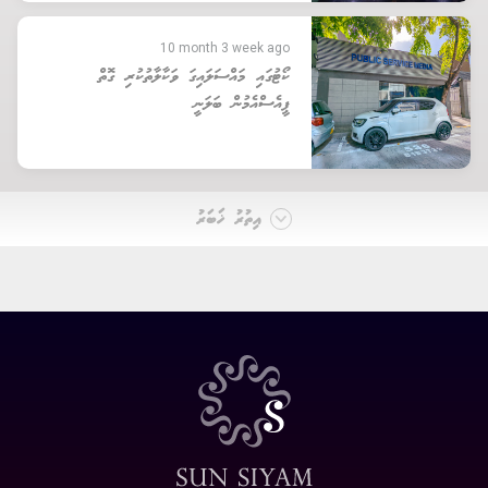
10 month 3 week ago
ކޯޓުގައި މައްސަލައިގަ ވަކާލާތުކުރި ގޮތް
ޕީއެސްއެމުން ބަލަނީ
އިތުރު ޚަބަރު