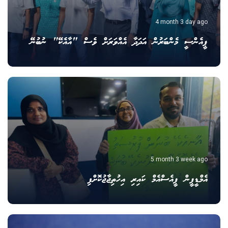
4 month 3 day ago
ޕީއެންސީ މެންބަރުން އަދަދާ އެއްވަރަށް ވެސް "އާއެކޭ" ނުބުނޭ
5 month 3 week ago
އެމްޑީޕީން ޕީއެސްއެމް ކައިރި އިހުތިޖާޖުކޮށްފި