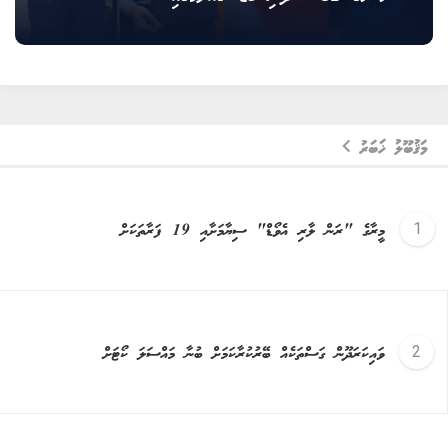
މަޤުބޫލު ޚަބަރު
މީރާގެ "ރަން ލާރި އެވޯޑް" ސިޔާމަށާއި 19 ފަރާތަކަށް
ވައިކަރަދޫން ގަސްތަކެއް ބޭރުކުރާކަމަށް ބުނާ މައްސަލަ ކޯޓަށް