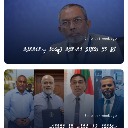
5 month 3 week ago
'ވޯޓާ ގުޅޭ މައުލޫމާތު ގެނެސްދޭން ޕާޓީއަކަށް އިސްކަންނުދެން'
8 month 4 week ago
ސަރުކާރުގެ 12 ކުންފުނި ބޮޑު ގެއްލުމުގައި