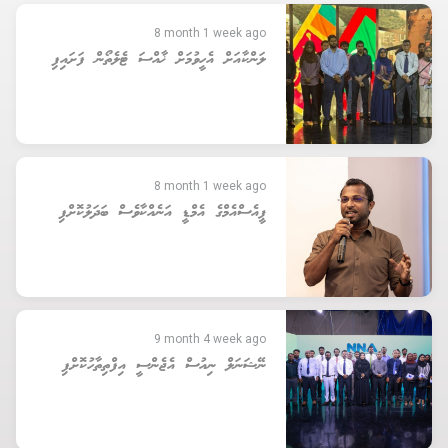
8 month 1 week ago
ލަންކާއަށް އެހީވުމަށް ޚާއްސަ ޓެލެތޯން ފަށައިފި
8 month 1 week ago
ޕީއެސްއެމްގެ އެމްޑީ އަނެއްކާވެސް ބަދަލުކޮށްފި
9 month 4 week ago
ނޭޝަނަލް ނިއުސް އެޖެންސީ އިފްތިތާހުކޮށްފި