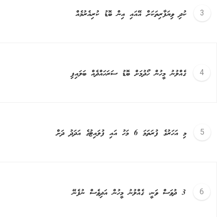
ކުދި ވިޔަފާރިތަކަށް އޭއައި އިން ބޮޑު ކުރިއެރުމެއް
ގެއްލުނު މީހުން ހޯދުމަށް ބޮޑު ސަރަހައްދެއް ބަލައިފި
މި އަހަރުގެ ފުރަތަމަ 6 މަހު އައި ފުލައިޓުގެ އަދަދު ދަށް
3 ދުވަސް ވަނީ، ގެއްލުނު މީހުން އަދިވެސް ނުފެނޭ