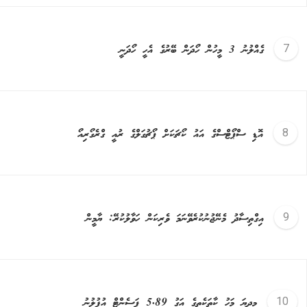
ގެއްލުނު 3 މީހުން ހޯދަން ބޭރުގެ އެހީ ހޯދަނީ
އޮޑި ސްޕޯޓްސްގެ އައު ކޯޗަކަށް ޕޯޗުގަލްގެ ރުއީ ގްރެގޯރިއޯ
އިގްތިސާދު މެނޭޖުނުކުރެވޭނަމަ ވެރިކަން ހަވާލުކުރޭ: ޔާމީން
މިދިޔަ މަހު ކާތަކެތީގެ އަގު 5.89 ޕަސެންޓް އުފުލުނު