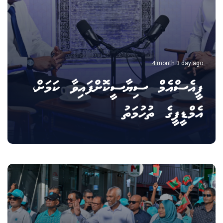
4 month 3 day ago
ޕީއެސްއެމް ސިޔާސީކޮށްފައިވާ ކަމަށް،
އެމްޑީޕީގެ ތުހުމަތު