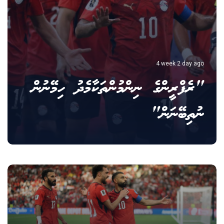
4 week 2 day ago
"ރެފްރީންގެ ނިންމުންތަކާމެދު ހިމޭނުން
ނުތިބޭނަން"