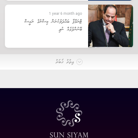
1 year 6 month ago
ޓްރަމްޕާ ބައްދަލުކުރަން މިސްރުގެ ރައީސް
ބޭނުންފުޅެއް ނުވި
އިތުރު ޚަބަރު