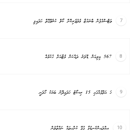
ވަޓްސްއެޕުން ބްރައުޒާ މެދުވެރިކޮށް ކޯލް ކުރެވޭގޮތް ހަދައިފި
567 މިލިއަން ޑޮލަރު ދައްކަން މެޓާއަށް ހުކުމެއް
ހަ އަތޮޅެއްގައި 15 ރިސޯޓު ހަދައިދޭނެ ބަޔަކު ހޯދަނީ
އިއްދައިންކެނޑުމާ ގުޅޭ ކުށްހީތައް ނައްތާލުން