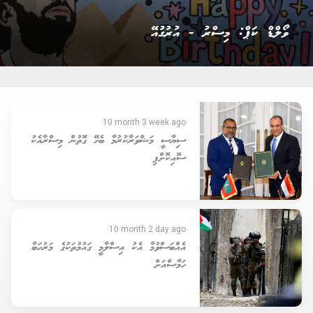
ވޯލްޑް ކަޕް: މިސްރު - އުރުގުއޭ
10 month 3 week ago
ސިޔާސީ މަޝްވަރާކުރުމާ ބެހޭ ގޮތުން މިސްރާއެކު
ސޮއިކޮށްފި
10 month 2 day ago
އެއްބަސްވުމާ އެކު އިސްލާމީ ގައުމުތަކުގެ މަރުހަބާ
ހަމާސްއަށް