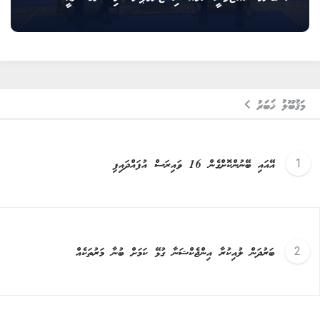
މަޤުބޫލު ޚަބަރު
އޭއައި ބޭނުންކޮށްގެން 16 ވައިރަސް އުފައްދައިފި
ބަރުދަން ލުއިކުރާ އިންޖެކްޝަނާ ގުޅޭ ކަމަށް ބުނާ މަރުތަކެއް