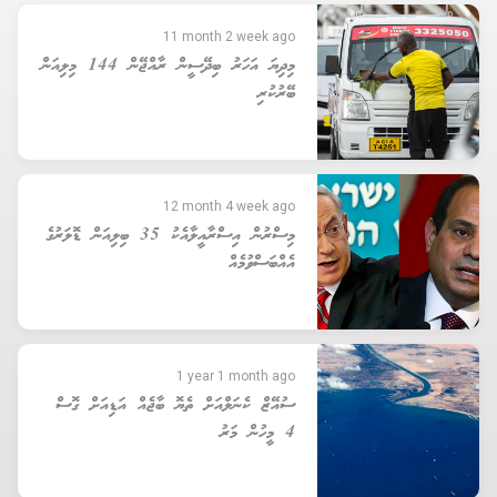
11 month 2 week ago
މިދިޔަ އަހަރު ބިދޭސީން ރާއްޖޭން 144 މިލިއަން
ބޭރުކުރި
12 month 4 week ago
މިސްރުން އިސްރާއީލާއެކު 35 ބިލިއަން ޑޮލަރުގެ
އެއްބަސްވުމެއް
1 year 1 month ago
ސުއޭޒް ކެނަލްއަށް ތެޔޮ ބާޖެއް އަޑިއަށް ގޮސް
4 މީހުން މަރު