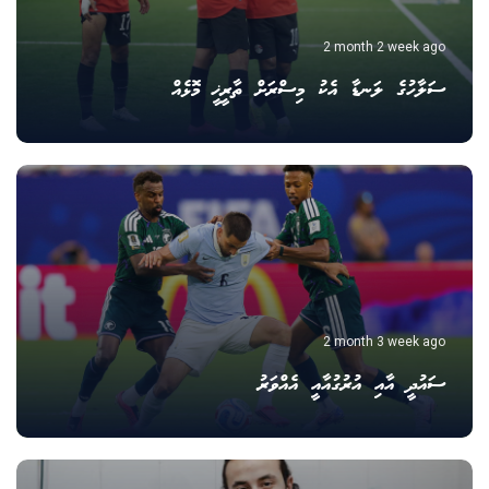
2 month 2 week ago
ސަލާހުގެ ލަނޑާ އެކު މިސްރަށް ތާރީޚީ މޮޅެއް
2 month 3 week ago
ސައުދީ އާއި އުރުގުއާއީ އެއްވަރު