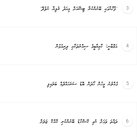
''ފާޚާނާގައި ބޭނުންކުރާ ޓިޝޫއަށް މިއަދު ރުފިޔާ ނުފުދޭ''
އަމްބާނީ: ކާމިޔާބީގެ ސިއްރުތަކާއި ދިރިއުޅުން
ގެއްލުނު މީހުން ހޯދަން ބޮޑު ސަރަހައްދެއް ބަލައިފި
ދައްތަ ވަގަށް ނެގި ކޭޝްކާޑު ބޭނުންކުރި ކޮއްކޮ ޖަލަށް