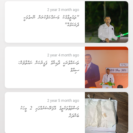
2 year 3 month ago
"ތައުލީމާއެކު މަސައްކަތްކުރަން ނޭނގުމަކީ
ދެރަކަމެއް"
2 year 4 month ago
ތަސައްވުރަކީ ދާއިރާގެ ފަގީރުކަން ނައްތާލުން:
ސިޔާމް
2 year 5 month ago
މަސްތުވާތަކެތީގެ އޮޕަރޭޝަނެއްގައި 2 މީހަކު
ބަންދަށް