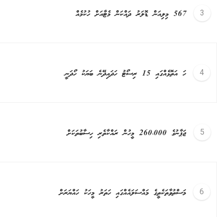
567 މިލިއަން ޑޮލަރު ދައްކަން މެޓާއަށް ހުކުމެއް
ހަ އަތޮޅެއްގައި 15 ރިސޯޓު ހަދައިދޭނެ ބަޔަކު ހޯދަނީ
ޖަޕާނުގެ 260،000 މީހުން ރައްކާތެރި ހިސާބުތަކަށް
މަސްތުވާތަކެތީގެ މައްސަލައެއްގައި ހަތަރު މީހަކު ހައްޔަރަށް