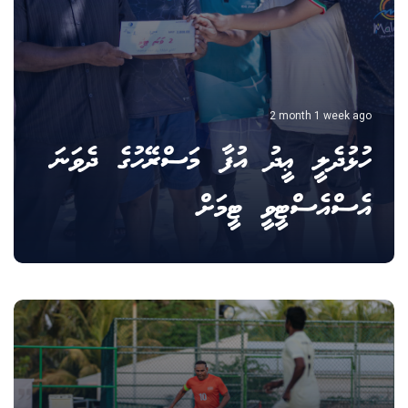
2 month 1 week ago
ހުޅުދެލީ ޢީދު އުފާ މަސްރޭހުގެ ދެވަނަ
އެސްއެސްޓީވީ ޓީމަށް