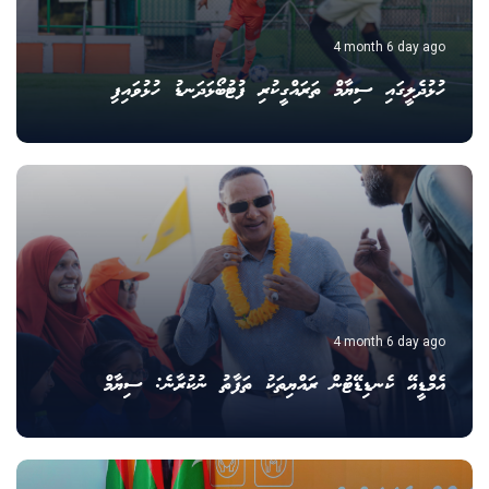
4 month 6 day ago
ހުޅުދެލީގައި ސިޔާމް ތަރައްގީކުރި ފުޓުބޯޅަދަނޑު ހުޅުވައިފި
4 month 6 day ago
އެމްޑީއޭ ކެނޑިޑޭޓުން ރައްޔިތަކު ތަފާތު ނުކުރާނެ: ސިޔާމް