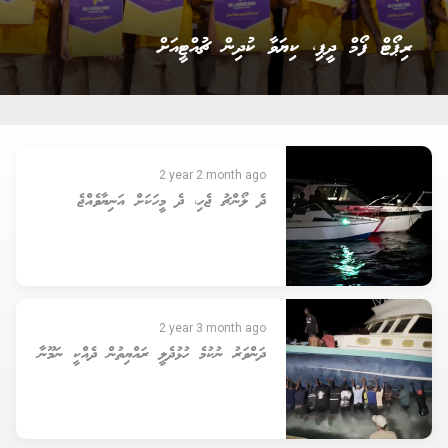
ރައީސް ނަޝީދު އެމްޑީޕީގެ ޗެއާޕާސަން އިންތިޚާބު ކާމިޔާބު
ކުރެއްވުން
2 year 2 month ago
ދެ ލޯންޗު ޖެހި، ދެ މީހަކަށް އަނިޔާވެއްޖެ
2 year 3 month ago
ދަންވަރު ނުކުމެ ހުޅުދެލީ ރައްޔިތުން ދެއްކީ ނަމޫނާ