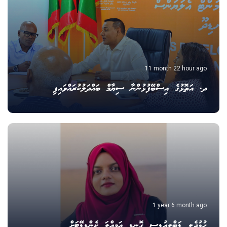
11 month 22 hour ago
ދ. އަތޮޅުގެ އިސްބޭފުޅުންނާ ސިޔާމް ބައްދަލުކުރައްވައިފި
1 year 6 month ago
ހުޅުދެލީ ޑަބްލިއުޑީސީ ގޮނޑި އަމިއްލަ ކެންޑިޑޭޓަށް