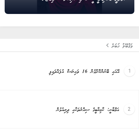
މަޤުބޫލު ޚަބަރު
އޭއައި ބޭނުންކޮށްގެން 16 ވައިރަސް އުފައްދައިފި
އަމްބާނީ: ކާމިޔާބީގެ ސިއްރުތަކާއި ދިރިއުޅުން