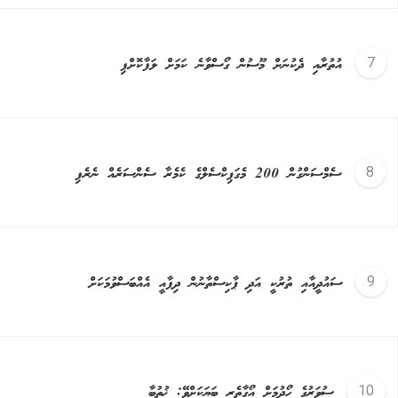
އުތުރާއި ދެކުނަށް މޫސުން ގޯސްވާނެ ކަމަށް ލަފާކޮށްފި
ސެމްސަންގުން 200 މެގަޕިކްސެލްގެ ކެމެރާ ސެންސަރެއް ނެރެފި
ސައުދީއާއި ތުރުކީ އަދި ޕާކިސްތާނުން ދިފާއީ އެއްބަސްވުމަކަށް
ސުވަރުގެ ހޯދުމަށް އޯގާތެރި ބަޔަކަށްވޭ: ޚުތުބާ