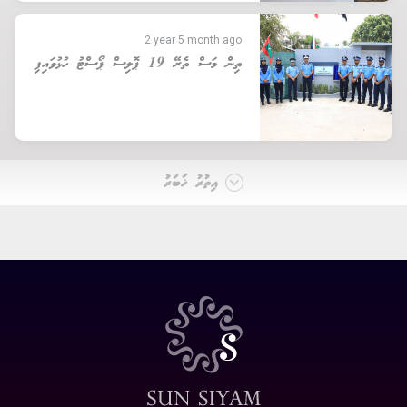
2 year 5 month ago
ތިން މަސް ތެރޭ 19 ޕޮލިސް ޕޯސްޓު ހުޅުވައިފި
އިތުރު ޚަބަރު