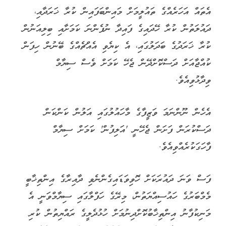
އެތައް އަހަރެއްގެ ތައުލީމަށް މައިންބަފައިން ކުރާ ޚަރަދާއި،
ދައުލަތުން ކުރާ ހޭދައިގެ ފައިދާ ނުފެންނަ ކަމަށާއި ބިލިއަނުން
ކުރާ ޚަރަދުގެ ބަދަލުގައި، އެ ކިޔެވި އެއްޗެއްގެ ބޭނުން ހިފަން
ކުއްޖާއަށް ދަސްކޮށްދޭން ޖެހޭ ކަމަށް ވެސް ސިޔާމް
ވިދާޅުވިއެވެ.
އެހެން ނޫންނަމަ ވަޒީފާގެ މާހައުލުގައި އަލުން ކަންކަން
ދަސްކުރަން ފަށަން ޖެހޭނީ 'އަލިފުން' ކަމަށް ސިޔާމް
ފާހަގަކުރެއްވިއެވެ.
ފަސް ވަނަ ދައުރަކަށް ހޮވިވަޑައިގެންނެވި ދާއިރާގެ އިންތިޚާބީ
މެމްބަރުގެ ހައުސިއްޔަތުން، މިރޭގެ ހަފްލާގައި ސިޔާމްވަނީ އެ
މަނިކުފާނު އިންތިޚާބުކޮށްދިނުމަށް ހުޅުދެލީގެ ރައްޔިތުން ކުރި