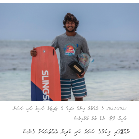
2022/2023 ގެ ރެޑްބުލް ވިންޑް ރައިޑާ ގެ ޓައިޓަލް ހާސިލު ކުރި، ހަސަން
މާހިރު. ފޮޓޯ: ރެޑް ބުލް މޯލްޑިވެސް
ރާއްޖޭގައި މިކަމުގެ ހުނަރު ހުރި ކުދިން އެއްތަނަކަށް ގެނެސް