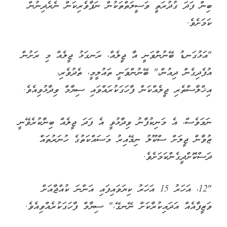
ބިން ފަދަ ގުދުރަތީ ވަސީލަތްތަކުން ނަފާވެރިކަން ނެރެދިނުން
ކަމަށެވެ.
"އަޅުގަނޑު ބޭނުންވަނީ އާ ޖީލެއް، ރަނގަޅު ޖީލެއް މި ރަށުން
އުފެދިގެން ދިއުން،" ބޭނުންވަނީ ތައުލީމީ، ތެދުވެރި،
އިޚްލާސްތެރި ޖީލެއްކަން ފާހަގަކުރައްވައި ސިޔާމް ވިދާޅުވިއެވެ.
ނަމަވެސް، އެ މަނިކުފާނު ވިދާޅުވީ އެ ފަދަ ޖީލެއް ބިނާކުރެވޭނީ
ޒުވާން ޖީލަށް ސްކޫލު ނިމޭއިރު މަސައްކަތުގެ ހުނަރުތައް
ދަސްކޮށްދީގެންކަމަށެވެ.
"12، އަހަރު 15 އަހަރު ކިޔަވައިފައި އަންނަ ކުއްޖާއަށް
ވަޒީފާއެއް އަދައިކުރާކަށް ނޭނގޭ،" ސިޔާމް ފާހަގަކުރެއްވިއެވެ.