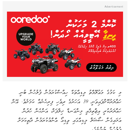
މި ކަމުގެ މައުލޫމާތު މީޑިއާތަކާ ހިއްސާކުރަމުން ފުލުހުން ބުނީ
ހައްޔަރުކޮށްފައިވަނީ 39 އަހަރުގެ ދިވެހި ފިރިހެނެއް ކަމަށެވެ. އޭނާ
ހައްޔަރުކުރީ އިޖްތިމާއީ މިންގަނޑާ ޚިލާފަށް، އަންހެން ހެދުން
އަޅައިގެން ސޯޝަލް މީޑިއާގައި ވީޑިއޯ އާންމުކުރަމުން ދާތީކަމަށް
ފުލުހުން ބުންޏެވެ.