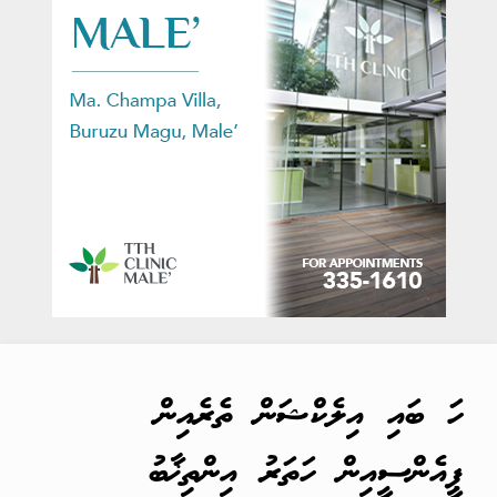
ހަ ބައި އިލެކްޝަން ތެރެއިން
ޕީއެންސީއިން ހަތަރު އިންތިޚާބު