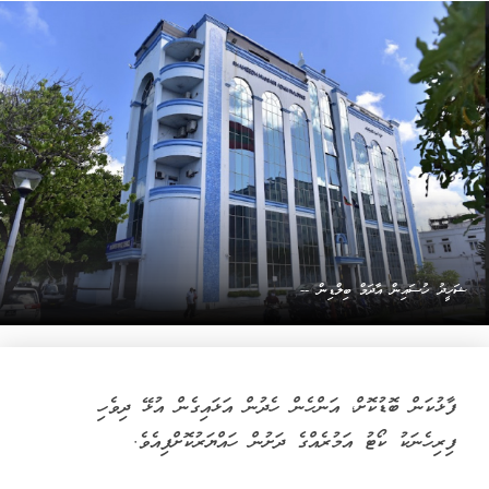
ޝަހީދު ހުސައިން އާދަމް ބިލްޑިން --
ފާޅުކަން ބޮޑުކޮށް، އަންހެން ހެދުން އަޅައިގެން އުޅޭ ދިވެހި
ފިރިހެނަކު ކޯޓު އަމުރެއްގެ ދަށުން ހައްޔަރުކޮށްފިއެވެ.