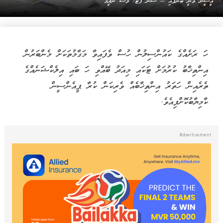
އީސީން ވަނީ ބުނެފައި -- ސަން ފޮޓޯ/ މޫސާ ނަދީމް
ހަ ރަށެއްގެ ކައުންސިލުން ހުސް ވެފައިވާ މަގާމުތަކަށް މެންބަރުން
އިންތިޚާބު ކުރުމަށް ޓަކައި މިއަދު ބޭއްވި ހަ ބައި އިލެކްޝަނެއްގެ
ތެރެއިން ހަތަރު އިންތިޚާބެއް ވެރިކަން ކުރާ ޕީއެންސީން
ކާމިޔާބުކޮށްފިއެވެ.