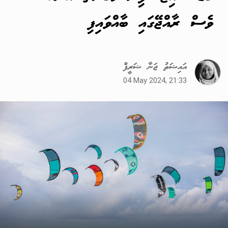
ވެސް ރާއްޖޭގައި ބާއްވައިފި
އައިޝަތު ޖަނާ ޝަރީފް
04 May 2024, 21:33