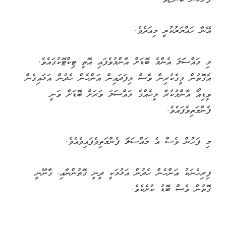
އޭނާ ހައްޔަރުކުރީ މިއަދެވެ.
މި މައްސަަލަ އެންމެ ބޮޑަށް އާންމުވެފައި އޮތީ ޓިކްޓޮކުގައެވެ.
އެގޮތުން މީގެކުރިން ވެެސް މިފަދައިން އަންހެން ހެދުން އަޅައިގެން
ވީޑިއޯ އާންމުކުރާ މީހެއްގެ މައްސަލަ ވަރަށް ބޮޑަށް ވަނީ
ފެންމަތިވެފައެވެ.
މި ފަހުން ވެސް އެ މައްސަލަަ ފެންމަތިވެފައިވެއެވެ.
ފިރިހެނަކު އަންހެން ހެދުން އަޅުމަކީ ދީނީ ގޮތުންނާއި، ގާނޫނީ
ގޮތުން ވެސް ބޮޑު ކުށެކެވެ.