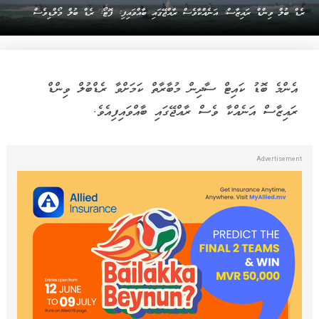
ރެޑް ބުލް ވިންޑް ރައިޒާސް: އަނެއްކާވެސް ރާއްޖޭގައި ބާއްވައިފި: ފޮޓޯ: ރެޑް ބުލް މޯލްޑިވެސް
އެންމެ ބޮޑު ކައިޓް ސާދިން މުބާރާތް ކަމަށްވާ ރެޑްބުލް ވިންޑް
ރައިޒާސް އަނެއްކާ ވެސް ރާއްޖޭގައި ބާއްވައިފިއެވެ.