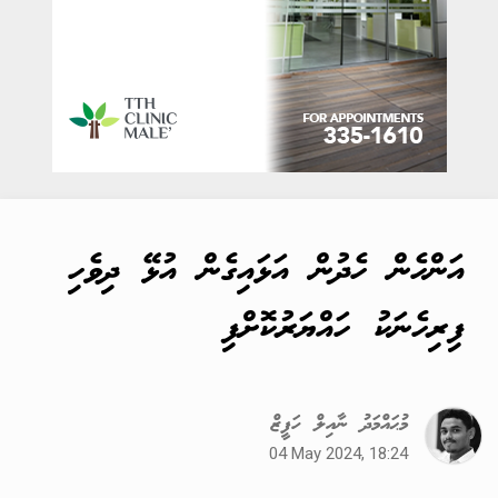
އަންހެން ހެދުން އަޅައިގެން އުޅޭ ދިވެހި
ފިރިހެނަކު ހައްޔަރުކޮށްފި
މުޙައްމަދު ނާއިލް ހަފީޒް
04 May 2024, 18:24