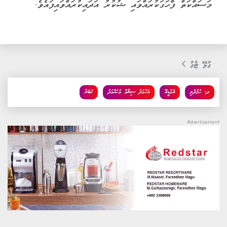
މަސައްކަތް ފާހަގަކުރައްވައި ޝުކުރު އަދައިކުރައްވައިފައެވެ.
ގުޅޭ ޓެގު
ދ. ހުޅުދެލި
އެމްޑީއޭ
އަހްމަދު ސިޔާމް މުޙައްމަދު
ޚަބަރު