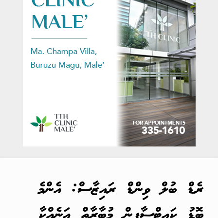
ރެޑް ބުލް ވިންޑް ރައިޒާސް: އެންމެ
ބޮޑު ކައިޓްސާފިން މުބާރާތް އަނެއްކާ