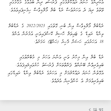
އެކުދިންގެ ހުނަރު ދައްކާލުމުގައި ފުރުސަތ ދިން ބައެއްގެ މަގާމުގައި
ވޭތުވެ ދިޔަ ދެ އަހަރުވެސް ރެޑް ބުލް މޯލްޑިވްސް ހިމެނިފައިވެއެވެ.
ރެޑްބުލް މޯލްޑިވްސް އިން ބުނި ގޮތުގައި 2022/2023 ގެ ރެޑްބުލް
ވިންޑް ރައިޑާ ގެ ޓައިތަލް ހާސިލު ކޮސްފައިވަނީ އުމުރުން އެންމެ
18 އަހަރުގައި ހަސަން މާހިރު (ހަންޓޭ) ކަމަށެވެ.
ރެޑް ބުލް އިން މިހާރު ވަނީ އަންނަ އަހަރު މި މުބާރާތުގައި
ބައިވެރިވާން ބޭނުންވާ ފަރާތްތަކަށް ފުރުސަތު ހުޅުވައިލައިފައެވެ.
އެގޮތުން ހުނަރު ދައްކާލުމަށް މި އަހަރުގެ ރެޑްބުލް ވިންޑް ރައިޑާގައި
ބައިވެރިވުމަށް އެ ކުންފުނިން އެދެއެެވެ.
ގުޅޭ ޓެގު