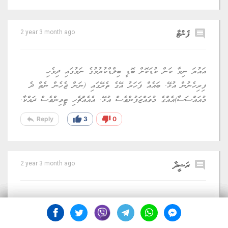
comment
ފެންޓާ
2 year 3 month ago
އައުރަ ނިވާ ކަން ކުޑަކޮށް ބޮޑީ ބިލްޑްކުރުމުގެ ނަމުގައި ދިވެހި
ފިރިހެނުން އުޅޭ. ބައެއް ފަހަރު އޭގެ ތެރޭގައި (ނަން ޖެހެން ނެތް ދެ
މުއައްސަސާ)އެއްގެ މުވައްޒަފުންވެސް އުޅޭ. އެއެއްޗެހި ޓީވިންވެސް ދައްކާ.
reply
thumb_up
thumb_down
Reply
3
0
comment
ރަޝީދާ
2 year 3 month ago
ބޮޑުމާލި ނަމުގަ ރަށްރަށުގައި އީދު ފާހަގަކުރަން ފިރިހެނުން އުޅޭ
އަންހެން ހެދުންލައިގެން އެވައްތަރަށް. އެ ގޯސް ނުވަނީ ކީއްވެ؟