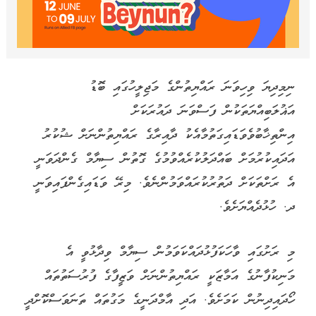
ނިމިދިޔަ ވިހިވަނަ ރައްޔިތުންގެ މަޖިލީހުގައި ބޮޑު
އަޣުލަބިއްޔަތަކުން ފަސްވަނަ ދައުރަކަށް
އިންތިޚާބުވެވަޑައިގަތުމާއެކު ދާއިރާގެ ރައްޔިތުންނަށް ޝުކުރު
އަދައިކުރުމަށް ބައްދަލުކުރެއްވުމުގެ ގޮތުން ސިޔާމް ގެންދަވަނީ
އެ ރަށްތަކަށް ދަތުރުކުރައްވަމުންނެވެ. މިރޭ ވަޑައިގެންފައިވަނީ
ދ. ހުޅުދެއްޔަށެވެ.
މި ރަށުގައި ވާހަކަފުޅުދައްކަވަމުން ސިޔާމް ވިދާޅުވީ އެ
މަނިކުފާނުގެ އަމާޒަކީ ރައްޔިތުންނަށް ވަޒީފާގެ ފުރުސަތުތައް
ހޯދައިދިނުން ކަމަށެވެ. އަދި އާމްދަނީގެ މަގުތައް ތަނަވަސްކޮށްދީ