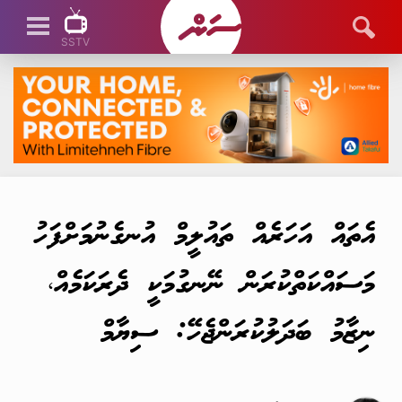
SSTV
SSTV LIVE
އެތައް އަހަރެއް ތައުލީމް އުނގެނުމަށްފަހު
މަސައްކަތްކުރަން ނޭނގުމަކީ ދެރަކަމެއް،
ނިޒާމު ބަދަލުކުރަންޖެހޭ: ސިޔާމް