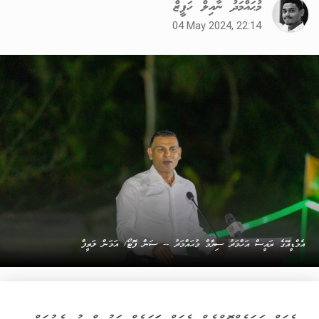
މުޙައްމަދު ނާއިލް ހަފީޒް
04 May 2024, 22:14
އެމްޑީއޭގެ ރައީސް އަހްމަދު ސިޔާމް މުޙައްމަދު -- ސަން ފޮޓޯ/ އަމަން ލަތީފް