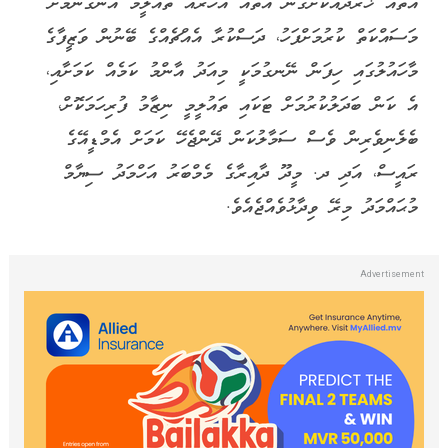
އެތައް ޚަރަދެއްކޮށްގެން އެތައް އަަހަރެއް ތައުލީމް އުނގެނުމަށް
މަސައްކަތް ކުރުމަށްފަހު، ދަސްކުރާ އެއްޗެއްގެ ބޭނުން ވަޒީފާގެ
މާހައުލުގައި ހިފަން ނޭނގުމަކީ މިއަދު އާންމު ކަމެއް ކަމަށާއި،
އެ ކަން ބަދަލުކުރުމަށް ޓަކައި ތައުލީމީ ނިޒާމު ފުރިހަމަކޮށް،
ބެލެނިވެރިން ވެސް ސަމާލުކަން ދޭންޖެހޭ ކަމަށް އެމްޑީއޭގެ
ރައީސް، އަދި ދ. މީދޫ ދާއިރާގެ މެމްބަރު އަހްމަދު ސިޔާމް
މުޙައްމަދު މިރޭ ވިދާޅުވެއްޖެއެވެ.