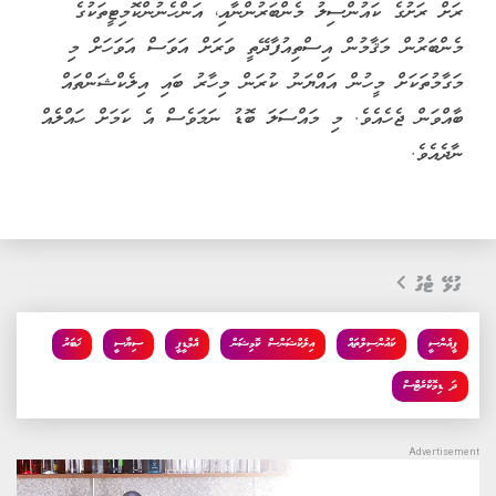
ރަށް ރަށުގެ ކައުންސިލު މެންބަރުންނާއި، އަންހެނުންކޮމިޓީތަކުގެ
މެންބަރުން މަޤާމުން އިސްތިއުފާދޭތީ ވަރަށް އަވަސް އަވަހަށް މި
މަގާމުތަކަށް މީހުން އައްޔަނު ކުރަން މިހާރު ބައި އިލެކްޝަންތައް
ބާއްވަން ޖެހެއެވެ. މި މައްސަލަ ބޮޑު ނަމަވެސް އެ ކަމަށް ހައްލެއް
ނާދެއެވެ.
ގުޅޭ ޓެގު
ޕީއެންސީ
ކައުންސިލްތައް
އިލެކްޝަންސް ކޮމިޝަން
އެމްޑީޕީ
ސިޔާސީ
ޚަބަރު
ދަ ޑިމޮކްރެޓްސް