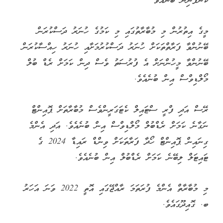
ކުންފނިން ބުނެއެވެ
މީގެ އިތުރުން މި މުބާރާތުގައި މި ކަމުގެ ހުނަރު ދަސްކުރަން
ބޭނުންވާ ފަރާތްތަކަށް ހުނަރު ދަސްކުރުމަށާއި ހުނަރު ހިއްސާކުރަން
ބޭނުންވާ މީހުންނަށް އެ ފުރުސަތު ވެސް ދިން ކަމަށް ރެޑް ބުލް
މޯލްޑިވްސް އިން ބުނެއެވެ.
ރޭސް އަދި ފްރީ ސްޓައިލް ކެޓަގަރީންވެސް މުބާރާތަށް ޕޮއިންޓް
ނަގާނެ ކަމަށް ރެޑްބުލް މޯލްޑިވްސް އިން ބުނެއެވެ. އަދި އެންމެ
ގިނައިން ޕޮއިންޓް ހޯދާ ފަރާތަކަށް ވިންޑް ރައިޑާ 2024 ގެ
ޓައިޓަލް ލިބޭނެ ކަމަށް ރެޑްބުލް އިން ބުނެއެވެ.
މި މުބާރާތް އެންމެ ފުރަތަމަ ރާއްޖޭގައި އޮތީ 2022 ވަނަ އަހަރު
ބ. ގޮއިދޫގައެވެ.