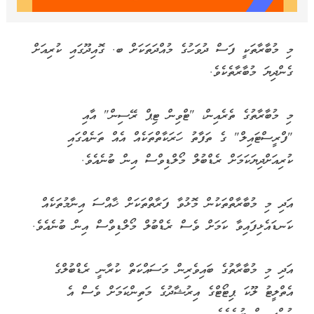
މި މުބާރާތަކީ ފަސް ދުވަހުގެ މުއްދަތަކަށް ބ. ގޮއިދޫގައި ކުރިއަށް
ގެންދިޔަ މުބާރާތެކެވެ.
މި މުބާރާތުގެ ތެރެއިން، "ޓްވިން ޓިޕް ރޭސިން" އާއި
"ފްރީސްޓައިލް" ގެ ތަފާތު ހަރަކާތްތަކެއް އެއް ތަނެއްގައި
ކުރިއަށްދިޔަކަމަށް ރެޑްބުލް މޯލްޑިވްސް އިން ބުނެއެވެ.
އަދި މި މުބާރާތްތަކުން މޮޅުވާ ފަރާތްތަކަށް ޚާއްސަ އިނާމުތަކެއް
ކަނޑައެޅިފައިވާ ކަމަށް ވެސް ރެޑްބުލް މޯލްޑިވްސް އިން ބުނެއެވެ.
އަދި މި މުބާރާތުގެ ބައިވެރިން މަސައްކަތް ކުރާނީ ރެޑްބުލްގެ
އެތްލީޓު ލޫކަ ޕިޓޯޓްގެ އިރުޝާދުގެ މަތިންކަމަށް ވެސް އެ