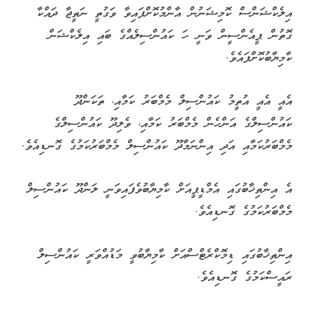
އިލެކްޝަންސް ކޮމިޝަނުން އާންމުކޮށްފައިވާ ވަގުތީ ނަތީޖާ ދައްކާ
ގޮތުން ޕީއެންސީން ވަނީ ހަ ކައުންސިލެއްގެ ބައި އިލެކްޝަން
ކާމިޔާބުކޮށްފައެވެ.
އެއީ އެއީ އުތީމު ކައުންސިލް މެމްބަރު ކަމާއި، ތަކަންދޫ
ކައުންސިލްގެ އަންހެން މެމްބަރު ކަމާއި، ވެލިދޫ ކައުންސިލްގެ
މެމްބަރުކަމާއި އަދި އިންނަމާދޫ ކައުންސިލް މެމްބަރުކަމުގެ ގޮނޑިއެވެ.
އެ އިންތިޚާބުގައި އެމްޑީޕީއަށް ކާމިޔާބުވެފައިވަނީ ލަންދޫ ކައުންސިލް
މެމްބަރުކަމުގެ ގޮނޑިއެވެ.
އިންތިޚާބުގައި ޑިމޮކްރެޓްސްއަށް ކާމިޔާބުވީ މަޑުއްވަރީ ކައުންސިލް
ރައީސްކަމުގެ ގޮނޑިއެވެ.