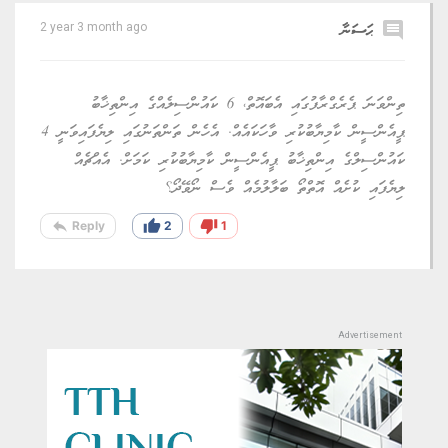
comment
ޙަސަނާ
2 year 3 month ago
ތިންވަނަ ޕެރެގްރާފުގައި އެބައޮތް، 6 ކައުންސިލެއްގެ އިންތިޚާބު
ޕީއެންސީން ކާމިޔާބުކުރި ވާހަކައެއް. އެހެން ތަންތަނުގައި ލިޔެފައިވަނީ 4
ކައުންސިލްގެ އިންތިޚާބު ޕީއެންސީން ކާމިޔާބުކުރި ކަމަށް. އެއްޗެއް
ލިޔެފައި ކުށެއް އޮތްތޯ ބަލާލުމެއް ވެސް ނޯވޭދޯ؟
reply
thumb_up
thumb_down
Reply
2
1