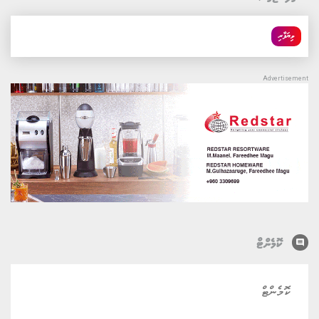
ވިޔަފާރި
comment
ކޮމެންޓް