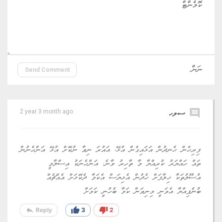
Send Comment
comment
ސލހ
2 year 3 month ago
ފިރިހެން ހެނދުން އަޅައިގެން އުޅޭ، އައުރަ ނިވާ ނުކޮށް އުޅޭ އަންހެނުން
ތައް ހައްޔަރު ކުރިއްޔާ މާ ތާހިރު ވާނެ. އަންހެނަކު އިސްލާމީ
އުސޫލުތަކާ ޚިލާފަށް ހެދުން އެޅިޔަސް އެކަމާ ދެކޮޅަށް އެއްޗެއް
ބުނެފިއްޔާ އެވަނީ މިނިވަން ކަމާ ބެހުނީ ކަމަށް
reply
thumb_up
thumb_down
Reply
3
2