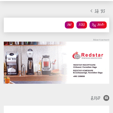
ގުޅޭ ޓެގު
ސޯޝަލް މީޑިއާ
ފުލުހުން
ޚަބަރު
comment
ކޮމެންޓް