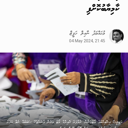
ކާމިޔާބުކޮށްފި
މުޙައްމަދު ނާއިލް ހަފީޒް
04 May 2024, 21:45
މަޖިލީސް އިންތިޚާބުގެ ވޯޓުގުނުން: ދުވާފަރު ދާއިރާގެ ވޯޓު އަލުން ގުނަންޖެހޭ ސަބަބެއް ނެތް ކަމަށް