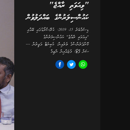
"ވިއަވަތި ރާއްޖެ"
ކައުންސިލަރުންގެ ބައްދަލުވުން
ޑިސެމްބަރު 15، 2019: ކުރޮސްރޯޑުގައި ބޭއްވި
"ވިއަވަތި ރާއްޖެ" ކައުންސިލަރުންގެ
ކޮންފަރެންސްގެ ތެރެއިން: ކެބިނެޓް ވަޒީރުން ---
ސަން ފޮޓޯ/ މުޒައްޔިން ނާޒިމް