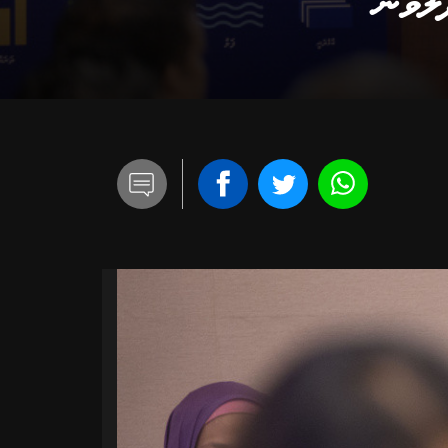
ުވުން