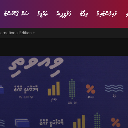
ި
ލައިފްސްޓައިލް
ރިޕޯޓް
މަލްޓިމީޑިއާ
ތައުލީމް
ސަން ޕޮޑްކާސްޓް
ternational Edition +
ނިޔެ
ވާހަކަ
ވިޔަފާރި
ލައިފްސްޓައިލް