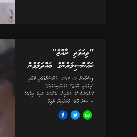
"ވިއަވަތި ރާއްޖެ"
ކައުންސިލަރުންގެ ބައްދަލުވުން
ޑިސެމްބަރު 15، 2019: ކުރޮސްރޯޑުގައި ބޭއްވި
"ވިއަވަތި ރާއްޖެ" ކައުންސިލަރުންގެ
ކޮންފަރެންސްގެ ތެރެއިން: ބަންޑާރަ ނައިބު ރިފްއަތު
-- ސަން ފޮޓޯ/ މުޒައްޔިން ނާޒިމް