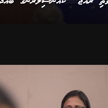
ަތި ރާއްޖެ" ކައުންސިލަރުންގެ ބައްދަލ