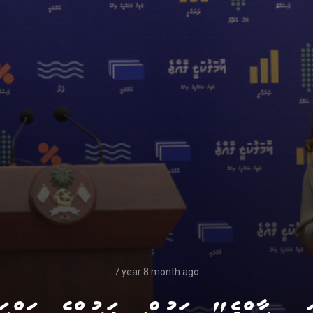
7 year 8 month ago