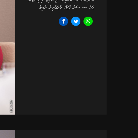
ކޮންފަރެންސްގެ ތެރެއިން: ފިޝަރީޒް މިނިސްޓަރު
ޒަހާ --- ސަން ފޮޓޯ/ މުޒައްޔިން ނާޒިމް