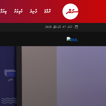
ރާއްޖެ
ދުނިޔެ
ކުޅިވަރު
ވިޔަފާރ
date_range
ހުކުރު 07 އޮގަސްޓް 2026
ރާއްޖެ
ރިޕޯޓް
ދު