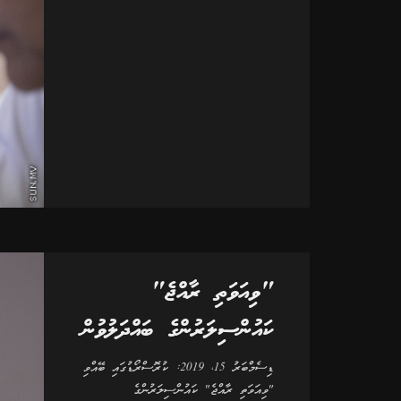
"ވިއަވަތި ރާއްޖެ"
ކައުންސިލަރުންގެ ބައްދަލުވުން
ޑިސެމްބަރު 15، 2019: ކުރޮސްރޯޑުގައި ބޭއްވި
"ވިއަވަތި ރާއްޖެ" ކައުންސިލަރުންގެ