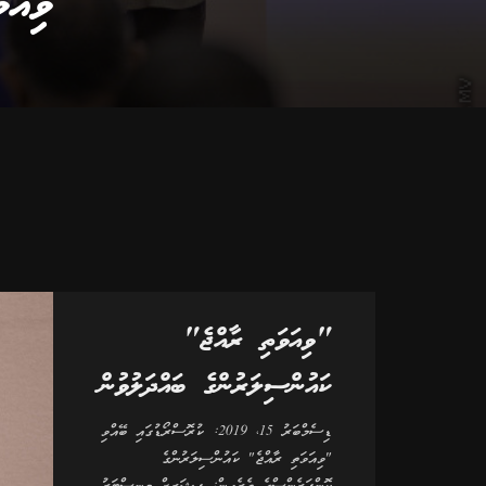
"ވިއަވ
"ވިއަވަތި ރާއްޖެ"
ކައުންސިލަރުންގެ ބައްދަލުވުން
ޑިސެމްބަރު 15، 2019: ކުރޮސްރޯޑުގައި ބޭއްވި
"ވިއަވަތި ރާއްޖެ" ކައުންސިލަރުންގެ