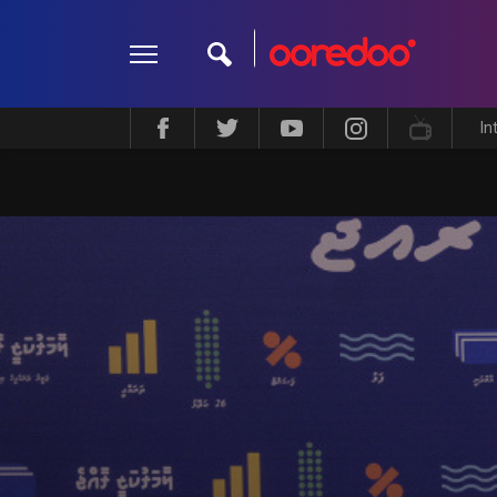
In
ދީން
ކޮލަމް
މަލްޓިމީޑިއާ