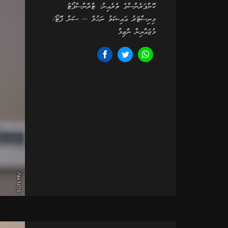
ކޮންފަރެންސްގެ ތެރެއިން: ޓްރާންސްޕޯޓު
މިނިސްޓަރު އައިޝަތު ނަހުލާ -- ސަން ފޮޓޯ/
މުޒައްޔިން ނާޒިމް