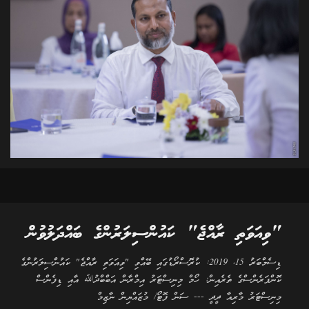
"ވިއަވަތި ރާއްޖެ" ކައުންސިލަރުންގެ ބައްދަލުވުން
ޑިސެމްބަރު 15، 2019: ކުރޮސްރޯޑުގައި ބޭއްވި "ވިއަވަތި ރާއްޖެ" ކައުންސިލަރުންގެ
ކޮންފަރެންސްގެ ތެރެއިން: ހޯމް މިނިސްޓަރު އިމްރާން އަބްބްދުﷲ އާއި ޑިފެންސް
މިނިސްޓަރު މާރިއާ ދީދީ --- ސަން ފޮޓޯ/ މުޒައްޔިން ނާޒިމް