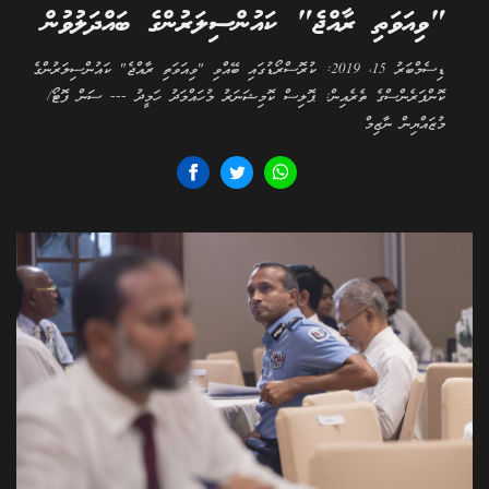
"ވިއަވަތި ރާއްޖެ" ކައުންސިލަރުންގެ ބައްދަލުވުން
ޑިސެމްބަރު 15، 2019: ކުރޮސްރޯޑުގައި ބޭއްވި "ވިއަވަތި ރާއްޖެ" ކައުންސިލަރުންގެ
ކޮންފަރެންސްގެ ތެރެއިން: ޕޮލިސް ކޮމިޝަނަރު މުހައްމަދު ހަމީދު --- ސަން ފޮޓޯ/
މުޒައްޔިން ނާޒިމް