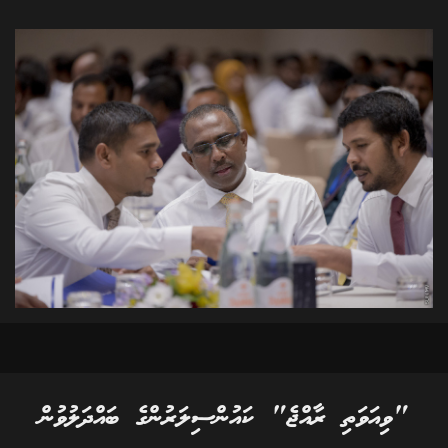
"ވިއަވަތި ރާއްޖެ" ކައުންސިލަރުންގެ ބައްދަލުވުން