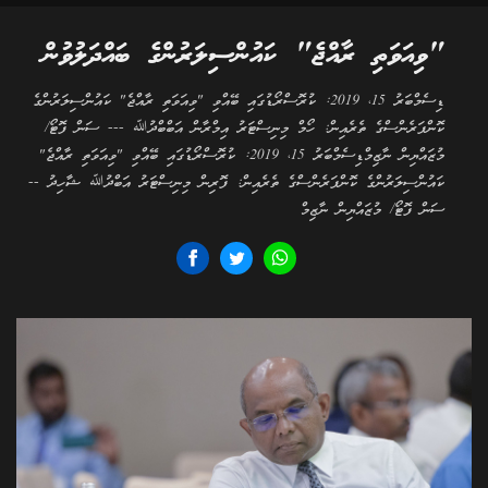
"ވިއަވަތި ރާއްޖެ" ކައުންސިލަރުންގެ ބައްދަލުވުން
ޑިސެމްބަރު 15، 2019: ކުރޮސްރޯޑުގައި ބޭއްވި "ވިއަވަތި ރާއްޖެ" ކައުންސިލަރުންގެ
ކޮންފަރެންސްގެ ތެރެއިން: ހޯމް މިނިސްޓަރު އިމްރާން އަބްބްދުﷲ --- ސަން ފޮޓޯ/
މުޒައްޔިން ނާޒިމްޑިސެމްބަރު 15، 2019: ކުރޮސްރޯޑުގައި ބޭއްވި "ވިއަވަތި ރާއްޖެ"
ކައުންސިލަރުންގެ ކޮންފަރެންސްގެ ތެރެއިން: ފޮރިން މިނިސްޓަރު އަބްދުﷲ ޝާހިދު --
ސަން ފޮޓޯ/ މުޒައްޔިން ނާޒިމް