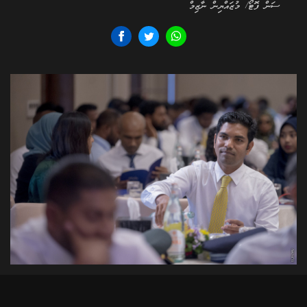
ސަން ފޮޓޯ/ މުޒައްޔިން ނާޒިމް