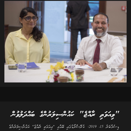
"ވިއަވަތި ރާއްޖެ" ކައުންސިލަރުންގެ ބައްދަލުވުން
ޑިސެމްބަރު 15، 2019: ކުރޮސްރޯޑުގައި ބޭއްވި "ވިއަވަތި ރާއްޖެ" ކައުންސިލަރުންގެ