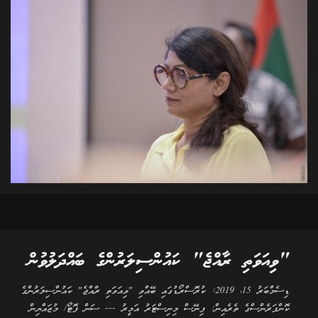
"ވިއަވަތި ރާއްޖެ" ކައުންސިލަރުންގެ ބައްދަލުވުން
ޑިސެމްބަރު 15، 2019: ކުރޮސްރޯޑުގައި ބޭއްވި "ވިއަވަތި ރާއްޖެ" ކައުންސިލަރުންގެ
ކޮންފަރެންސްގެ ތެރެއިން: ފިނޭސް މިނިސްޓަރު އަމީރު --- ސަން ފޮޓޯ/ މުޒައްޔިން