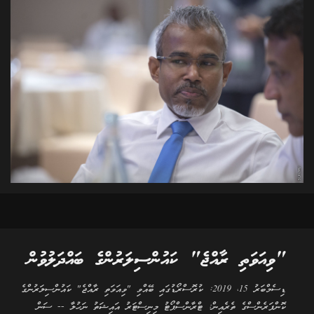
"ވިއަވަތި ރާއްޖެ" ކައުންސިލަރުންގެ ބައްދަލުވުން
ޑިސެމްބަރު 15، 2019: ކުރޮސްރޯޑުގައި ބޭއްވި "ވިއަވަތި ރާއްޖެ" ކައުންސިލަރުންގެ
ކޮންފަރެންސްގެ ތެރެއިން: ޓްރާންސްޕޯޓު މިނިސްޓަރު އައިޝަތު ނަހުލާ -- ސަން