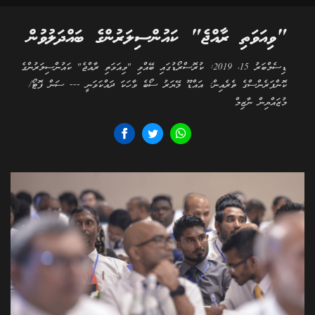
"ވިއަވަތި ރާއްޖެ" ކައުންސިލަރުންގެ ބައްދަލުވުން
ޑިސެމްބަރު 15، 2019: ކުރޮސްރޯޑުގައި ބޭއްވި "ވިއަވަތި ރާއްޖެ" ކައުންސިލަރުންގެ
ކޮންފަރެންސްގެ ތެރެއިން: އައްޑޫ މޭޔަރު ސޯބެ ވާހަކަ ދައްކަވަނީ --- ސަން ފޮޓޯ/
މުޒައްޔިން ނާޒިމް