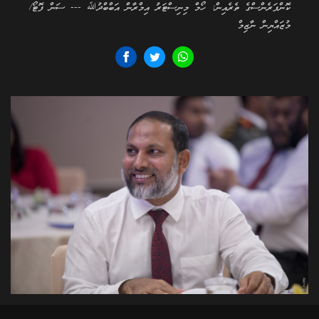
ކޮންފަރެންސްގެ ތެރެއިން: ހޯމް މިނިސްޓަރު އިމްރާން އަބްބްދުﷲ --- ސަން ފޮޓޯ/
މުޒައްޔިން ނާޒިމް