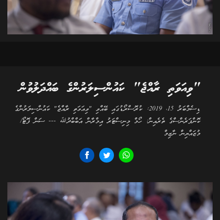
"ވިއަވަތި ރާއްޖެ" ކައުންސިލަރުންގެ ބައްދަލުވުން
ޑިސެމްބަރު 15، 2019: ކުރޮސްރޯޑުގައި ބޭއްވި "ވިއަވަތި ރާއްޖެ" ކައުންސިލަރުންގެ
ކޮންފަރެންސްގެ ތެރެއިން: ހޯމް މިނިސްޓަރު އިމްރާން އަބްބްދުﷲ --- ސަން ފޮޓޯ/
މުޒައްޔިން ނާޒިމް