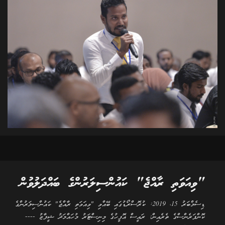
"ވިއަވަތި ރާއްޖެ" ކައުންސިލަރުންގެ ބައްދަލުވުން
ޑިސެމްބަރު 15، 2019: ކުރޮސްރޯޑުގައި ބޭއްވި "ވިއަވަތި ރާއްޖެ" ކައުންސިލަރުންގެ
ކޮންފަރެންސްގެ ތެރެއިން: ރައީސް އޮފީހުގެ މިނިސްޓަރު މުހައްމަދު ޝީފާޒު ----