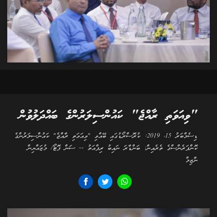
"ވިއަވަތި ރާއްޖެ" ކައުންސިލަރުންގެ ބައްދަލުވުން
ޑިސެމްބަރު 15، 2019: ކުރޮސްރޯޑުގައި ބޭއްވި "ވިއަވަތި ރާއްޖެ" ކައުންސިލަރުންގެ
ކޮންފަރެންސްގެ ތެރެއިން: ބަންޑާރަ ނައިބު ރިފްއަތު -- ސަން ފޮޓޯ/ މުޒައްޔިން
ނާޒިމް