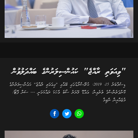
"ވިއަވަތި ރާއްޖެ" ކައުންސިލަރުންގެ ބައްދަލުވުން
ޑިސެމްބަރު 15، 2019: ކުރޮސްރޯޑުގައި ބޭއްވި "ވިއަވަތި ރާއްޖެ" ކައުންސިލަރުންގެ
ކޮންފަރެންސްގެ ތެރެއިން: އައްޑޫ މޭޔަރު ސޯބެ ވާހަކަ ދައްކަވަނީ --- ސަން ފޮޓޯ/
މުޒައްޔިން ނާޒިމް