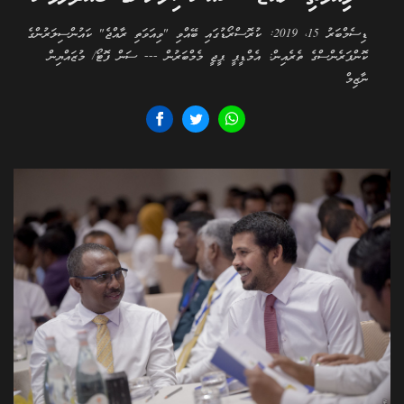
ޑިސެމްބަރު 15، 2019: ކުރޮސްރޯޑުގައި ބޭއްވި "ވިއަވަތި ރާއްޖެ" ކައުންސިލަރުންގެ
ކޮންފަރެންސްގެ ތެރެއިން: އެމްޑީޕީ ޕީޖީ މެމްބަރުން --- ސަން ފޮޓޯ/ މުޒައްޔިން
ނާޒިމް