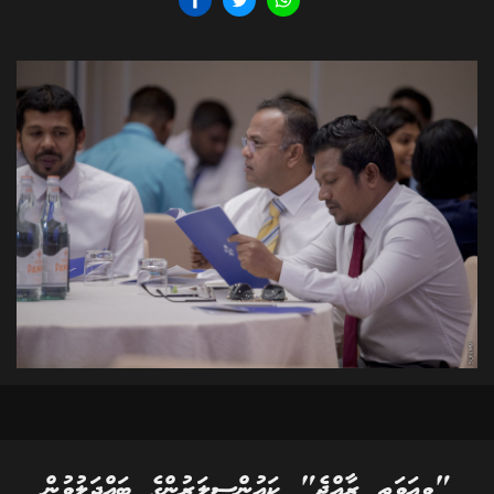
"ވިއަވަތި ރާއްޖެ" ކައުންސިލަރުންގެ ބައްދަލުވުން