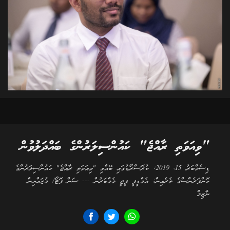
"ވިއަވަތި ރާއްޖެ" ކައުންސިލަރުންގެ ބައްދަލުވުން
ޑިސެމްބަރު 15، 2019: ކުރޮސްރޯޑުގައި ބޭއްވި "ވިއަވަތި ރާއްޖެ" ކައުންސިލަރުންގެ
ކޮންފަރެންސްގެ ތެރެއިން: އެމްޑީޕީ ޕީޖީ މެމްބަރުން --- ސަން ފޮޓޯ/ މުޒައްޔިން
ނާޒިމް