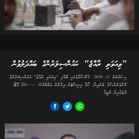
"ވިއަވަތި ރާއްޖެ" ކައުންސިލަރުންގެ ބައްދަލުވުން
ޑިސެމްބަރު 15، 2019: ކުރޮސްރޯޑުގައި ބޭއްވި "ވިއަވަތި ރާއްޖެ" ކައުންސިލަރުންގެ
ކޮންފަރެންސްގެ ތެރެއިން: ހޯމް މިނިސްޓަރު އިމްރާން އަބްބްދުﷲ --- ސަން ފޮޓޯ/
މުޒައްޔިން ނާޒިމް