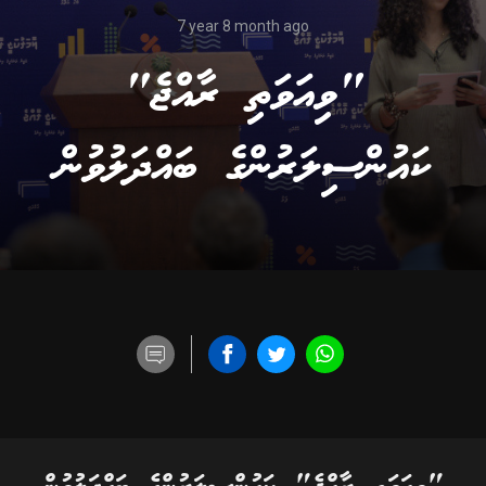
7 year 8 month ago
"ވިއަވަތި ރާއްޖެ"
ކައުންސިލަރުންގެ ބައްދަލުވުން