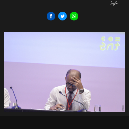
ނާޒިމް