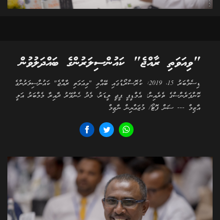
"ވިއަވަތި ރާއްޖެ" ކައުންސިލަރުންގެ ބައްދަލުވުން
ޑިސެމްބަރު 15، 2019: ކުރޮސްރޯޑުގައި ބޭއްވި "ވިއަވަތި ރާއްޖެ" ކައުންސިލަރުންގެ
ކޮންފަރެންސްގެ ތެރެއިން: އެމްޑީޕީ ޕީޖީ ލީޑަރު، މެދު ހެންވޭރު ދާއިރާ މެމްބަރު އަލީ
އާޒިމް --- ސަން ފޮޓޯ/ މުޒައްޔިން ނާޒިމް