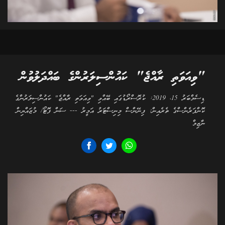
"ވިއަވަތި ރާއްޖެ" ކައުންސިލަރުންގެ ބައްދަލުވުން
ޑިސެމްބަރު 15، 2019: ކުރޮސްރޯޑުގައި ބޭއްވި "ވިއަވަތި ރާއްޖެ" ކައުންސިލަރުންގެ
ކޮންފަރެންސްގެ ތެރެއިން: ފިނޭންސް މިނިސްޓަރު އަމީރު --- ސަން ފޮޓޯ/ މުޒައްޔިން
ނާޒިމް