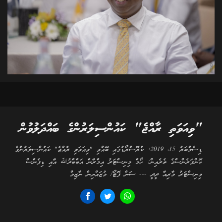
"ވިއަވަތި ރާއްޖެ" ކައުންސިލަރުންގެ ބައްދަލުވުން
ޑިސެމްބަރު 15، 2019: ކުރޮސްރޯޑުގައި ބޭއްވި "ވިއަވަތި ރާއްޖެ" ކައުންސިލަރުންގެ
ކޮންފަރެންސްގެ ތެރެއިން: ހޯމް މިނިސްޓަރު އިމްރާން އަބްބްދުﷲ އާއި ޑިފެންސް
މިނިސްޓަރު މާރިއާ ދީދީ --- ސަން ފޮޓޯ/ މުޒައްޔިން ނާޒިމް