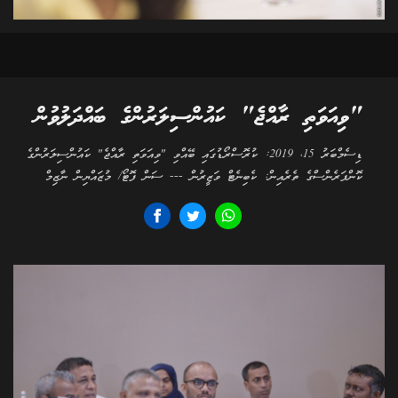
"ވިއަވަތި ރާއްޖެ" ކައުންސިލަރުންގެ ބައްދަލުވުން
ޑިސެމްބަރު 15، 2019: ކުރޮސްރޯޑުގައި ބޭއްވި "ވިއަވަތި ރާއްޖެ" ކައުންސިލަރުންގެ
ކޮންފަރެންސްގެ ތެރެއިން: ކެބިނެޓް ވަޒީރުން --- ސަން ފޮޓޯ/ މުޒައްޔިން ނާޒިމް