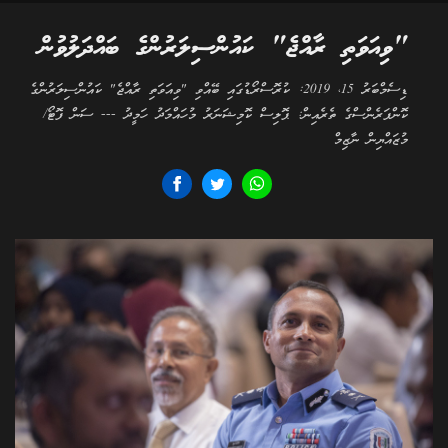
"ވިއަވަތި ރާއްޖެ" ކައުންސިލަރުންގެ ބައްދަލުވުން
ޑިސެމްބަރު 15، 2019: ކުރޮސްރޯޑުގައި ބޭއްވި "ވިއަވަތި ރާއްޖެ" ކައުންސިލަރުންގެ
ކޮންފަރެންސްގެ ތެރެއިން: ޕޮލިސް ކޮމިޝަނަރު މުހައްމަދު ހަމީދު --- ސަން ފޮޓޯ/
މުޒައްޔިން ނާޒިމް