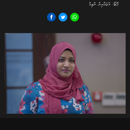
ފޮޓޯ/ މުޒައްޔިން ނާޒިމް