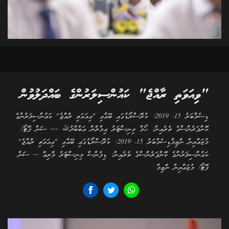
"ވިއަވަތި ރާއްޖެ" ކައުންސިލަރުންގެ ބައްދަލުވުން
ޑިސެމްބަރު 15، 2019: ކުރޮސްރޯޑުގައި ބޭއްވި "ވިއަވަތި ރާއްޖެ" ކައުންސިލަރުންގެ
ކޮންފަރެންސްގެ ތެރެއިން: ހޯމް މިނިސްޓަރު އިމްރާން އަބްބްދުﷲ --- ސަން ފޮޓޯ/
މުޒައްޔިން ނާޒިމްޑިސެމްބަރު 15، 2019: ކުރޮސްރޯޑުގައި ބޭއްވި "ވިއަވަތި ރާއްޖެ"
ކައުންސިލަރުންގެ ކޮންފަރެންސްގެ ތެރެއިން: ޑިފެންސް މިނިސްޓަރު މާރިއާ -- ސަން
ފޮޓޯ/ މުޒައްޔިން ނާޒިމް