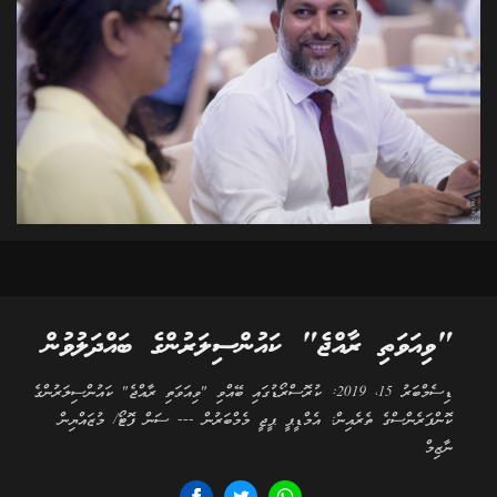
"ވިއަވަތި ރާއްޖެ" ކައުންސިލަރުންގެ ބައްދަލުވުން
ޑިސެމްބަރު 15، 2019: ކުރޮސްރޯޑުގައި ބޭއްވި "ވިއަވަތި ރާއްޖެ" ކައުންސިލަރުންގެ
ކޮންފަރެންސްގެ ތެރެއިން: އެމްޑީޕީ ޕީޖީ މެމްބަރުން --- ސަން ފޮޓޯ/ މުޒައްޔިން
ނާޒިމް