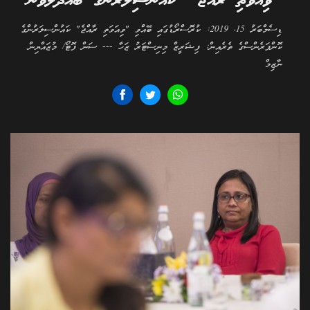
"ވިއަވަތި ރާއްޖެ" ކައުންސިލަރުންގެ ބައްދަލުވުން
ޑިސެމްބަރު 15، 2019: ކުރޮސްރޯޑުގައި ބޭއްވި "ވިއަވަތި ރާއްޖެ" ކައުންސިލަރުންގެ
ކޮންފަރެންސްގެ ތެރެއިން: ފިޝަރީޒް މިނިސްޓަރު ޒަހާ --- ސަން ފޮޓޯ/ މުޒައްޔިން
ނާޒިމް