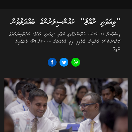
"ވިއަވަތި ރާއްޖެ" ކައުންސިލަރުންގެ ބައްދަލުވުން
ޑިސެމްބަރު 15، 2019: ކުރޮސްރޯޑުގައި ބޭއްވި "ވިއަވަތި ރާއްޖެ" ކައުންސިލަރުންގެ
ކޮންފަރެންސްގެ ތެރެއިން: އެމްޑީޕީ ޕީޖީ މެމްބަރުން --- ސަން ފޮޓޯ/ މުޒައްޔިން
ނާޒިމް