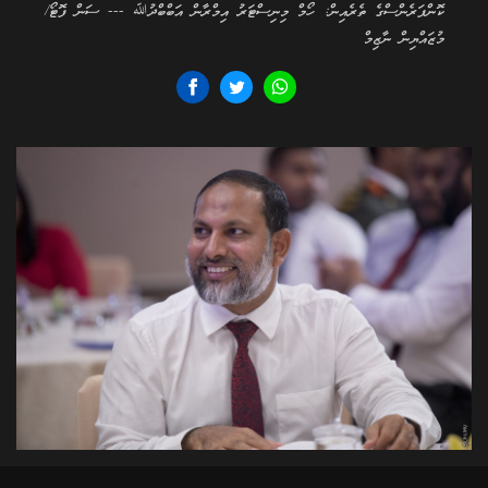
ކޮންފަރެންސްގެ ތެރެއިން: ހޯމް މިނިސްޓަރު އިމްރާން އަބްބްދުﷲ --- ސަން ފޮޓޯ/
މުޒައްޔިން ނާޒިމް