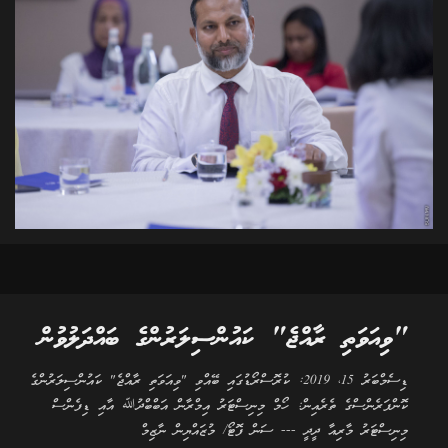
"ވިއަވަތި ރާއްޖެ" ކައުންސިލަރުންގެ ބައްދަލުވުން
ޑިސެމްބަރު 15، 2019: ކުރޮސްރޯޑުގައި ބޭއްވި "ވިއަވަތި ރާއްޖެ" ކައުންސިލަރުންގެ
ކޮންފަރެންސްގެ ތެރެއިން: ހޯމް މިނިސްޓަރު އިމްރާން އަބްބްދުﷲ އާއި ޑިފެންސް
މިނިސްޓަރު މާރިއާ ދީދީ --- ސަން ފޮޓޯ/ މުޒައްޔިން ނާޒިމް