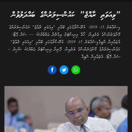
"ވިއަވަތި ރާއްޖެ" ކައުންސިލަރުންގެ ބައްދަލުވުން
ޑިސެމްބަރު 15، 2019: ކުރޮސްރޯޑުގައި ބޭއްވި "ވިއަވަތި ރާއްޖެ" ކައުންސިލަރުންގެ
ކޮންފަރެންސްގެ ތެރެއިން: ހޯމް މިނިސްޓަރު އިމްރާން އަބްބްދުﷲ --- ސަން ފޮޓޯ/
މުޒައްޔިން ނާޒިމްޑިސެމްބަރު 15، 2019: ކުރޮސްރޯޑުގައި ބޭއްވި "ވިއަވަތި ރާއްޖެ"
ކައުންސިލަރުންގެ ކޮންފަރެންސްގެ ތެރެއިން: ފޮރިން މިނިސްޓަރު އަބްދުﷲ ޝާހިދު --
ސަން ފޮޓޯ/ މުޒައްޔިން ނާޒިމް