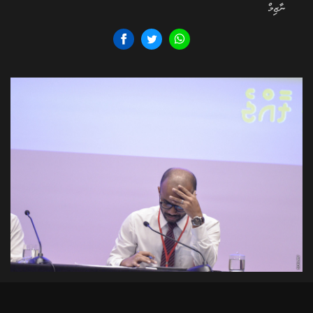
ނާޒިމް