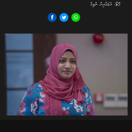
ފޮޓޯ/ މުޒައްޔިން ނާޒިމް