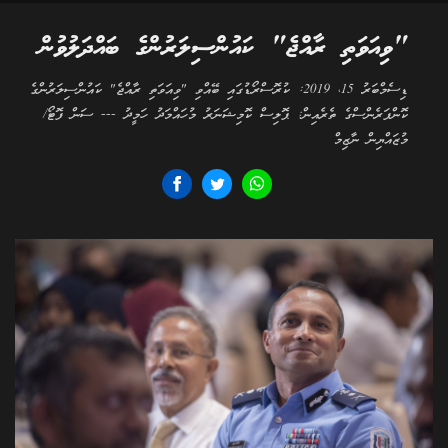
"ވިއަވަތި ރާއްޖެ" ކައުންސިލަރުންގެ ބައްދަލުވުން
ޑިސެމްބަރު 15، 2019: ކުރޮސްރޯޑުގައި ބޭއްވި "ވިއަވަތި ރާއްޖެ" ކައުންސިލަރުންގެ
ކޮންފަރެންސްގެ ތެރެއިން: ޕޮލިސް ކޮމިޝަނަރު މުހައްމަދު ހަމީދު --- ސަން ފޮޓޯ/
މުޒައްޔިން ނާޒިމް