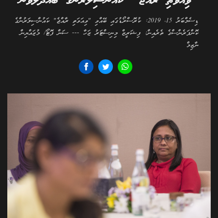
"ވިއަވަތި ރާއްޖެ" ކައުންސިލަރުންގެ ބައްދަލުވުން
ޑިސެމްބަރު 15، 2019: ކުރޮސްރޯޑުގައި ބޭއްވި "ވިއަވަތި ރާއްޖެ" ކައުންސިލަރުންގެ
ކޮންފަރެންސްގެ ތެރެއިން: ފިޝަރީޒް މިނިސްޓަރު ޒަހާ --- ސަން ފޮޓޯ/ މުޒައްޔިން
ނާޒިމް