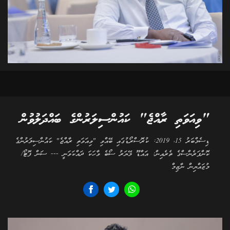
"ވިއަވަތި ރާއްޖެ" ކައުންސިލަރުންގެ ބައްދަލުވުން
ޑިސެމްބަރު 15، 2019: ކުރޮސްރޯޑުގައި ބޭއްވި "ވިއަވަތި ރާއްޖެ" ކައުންސިލަރުންގެ
ކޮންފަރެންސްގެ ތެރެއިން: އައްޑޫ މޭޔަރު ސޯބެ ވާހަކަ ދައްކަވަނީ --- ސަން ފޮޓޯ/
މުޒައްޔިން ނާޒިމް