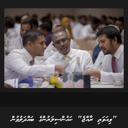
"ވިއަވަތި ރާއްޖެ" ކައުންސިލަރުންގެ ބައްދަލުވުން