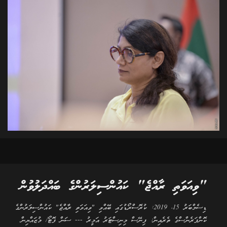
"ވިއަވަތި ރާއްޖެ" ކައުންސިލަރުންގެ ބައްދަލުވުން
ޑިސެމްބަރު 15، 2019: ކުރޮސްރޯޑުގައި ބޭއްވި "ވިއަވަތި ރާއްޖެ" ކައުންސިލަރުންގެ
ކޮންފަރެންސްގެ ތެރެއިން: ފިނޭސް މިނިސްޓަރު އަމީރު --- ސަން ފޮޓޯ/ މުޒައްޔިން