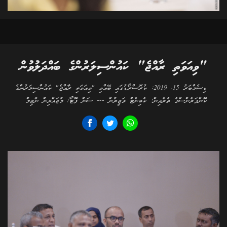
"ވިއަވަތި ރާއްޖެ" ކައުންސިލަރުންގެ ބައްދަލުވުން
ޑިސެމްބަރު 15، 2019: ކުރޮސްރޯޑުގައި ބޭއްވި "ވިއަވަތި ރާއްޖެ" ކައުންސިލަރުންގެ
ކޮންފަރެންސްގެ ތެރެއިން: ކެބިނެޓް ވަޒީރުން --- ސަން ފޮޓޯ/ މުޒައްޔިން ނާޒިމް