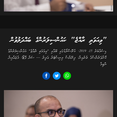
"ވިއަވަތި ރާއްޖެ" ކައުންސިލަރުންގެ ބައްދަލުވުން
ޑިސެމްބަރު 15، 2019: ކުރޮސްރޯޑުގައި ބޭއްވި "ވިއަވަތި ރާއްޖެ" ކައުންސިލަރުންގެ
ކޮންފަރެންސްގެ ތެރެއިން: ފިނޭންސް މިނިސްޓަރު އަމީރު --- ސަން ފޮޓޯ/ މުޒައްޔިން
ނާޒިމް