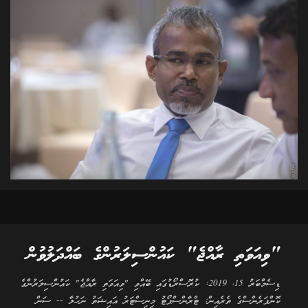
"ވިއަވަތި ރާއްޖެ" ކައުންސިލަރުންގެ ބައްދަލުވުން
ޑިސެމްބަރު 15، 2019: ކުރޮސްރޯޑުގައި ބޭއްވި "ވިއަވަތި ރާއްޖެ" ކައުންސިލަރުންގެ
ކޮންފަރެންސްގެ ތެރެއިން: ޓްރާންސްޕޯޓު މިނިސްޓަރު އައިޝަތު ނަހުލާ -- ސަން