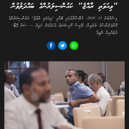
"ވިއަވަތި ރާއްޖެ" ކައުންސިލަރުންގެ ބައްދަލުވުން
ޑިސެމްބަރު 15، 2019: ކުރޮސްރޯޑުގައި ބޭއްވި "ވިއަވަތި ރާއްޖެ" ކައުންސިލަރުންގެ
ކޮންފަރެންސްގެ ތެރެއިން: ޕޮލިސް ކޮމިޝަނަރު މުހައްމަދު ހަމީދު --- ސަން ފޮޓޯ/
މުޒައްޔިން ނާޒިމް