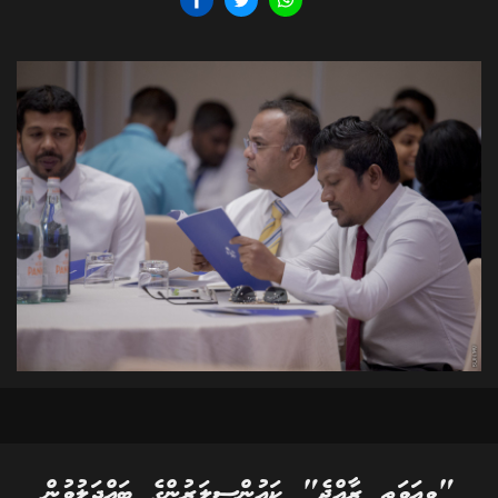
"ވިއަވަތި ރާއްޖެ" ކައުންސިލަރުންގެ ބައްދަލުވުން