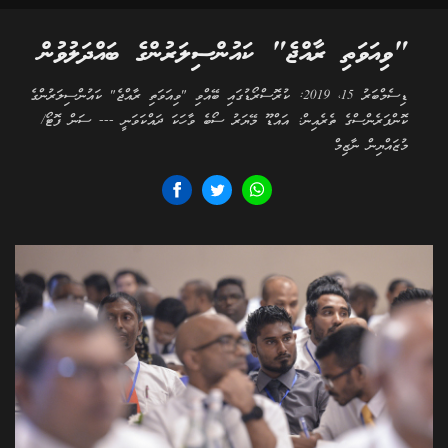
"ވިއަވަތި ރާއްޖެ" ކައުންސިލަރުންގެ ބައްދަލުވުން
ޑިސެމްބަރު 15، 2019: ކުރޮސްރޯޑުގައި ބޭއްވި "ވިއަވަތި ރާއްޖެ" ކައުންސިލަރުންގެ
ކޮންފަރެންސްގެ ތެރެއިން: އައްޑޫ މޭޔަރު ސޯބެ ވާހަކަ ދައްކަވަނީ --- ސަން ފޮޓޯ/
މުޒައްޔިން ނާޒިމް