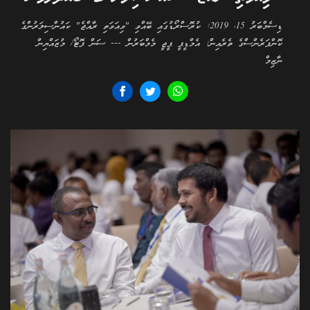
ޑިސެމްބަރު 15، 2019: ކުރޮސްރޯޑުގައި ބޭއްވި "ވިއަވަތި ރާއްޖެ" ކައުންސިލަރުންގެ
ކޮންފަރެންސްގެ ތެރެއިން: އެމްޑީޕީ ޕީޖީ މެމްބަރުން --- ސަން ފޮޓޯ/ މުޒައްޔިން
ނާޒިމް