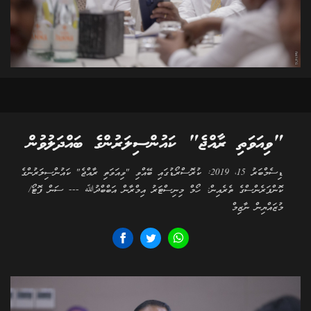
"ވިއަވަތި ރާއްޖެ" ކައުންސިލަރުންގެ ބައްދަލުވުން
ޑިސެމްބަރު 15، 2019: ކުރޮސްރޯޑުގައި ބޭއްވި "ވިއަވަތި ރާއްޖެ" ކައުންސިލަރުންގެ
ކޮންފަރެންސްގެ ތެރެއިން: ހޯމް މިނިސްޓަރު އިމްރާން އަބްބްދުﷲ --- ސަން ފޮޓޯ/
މުޒައްޔިން ނާޒިމް