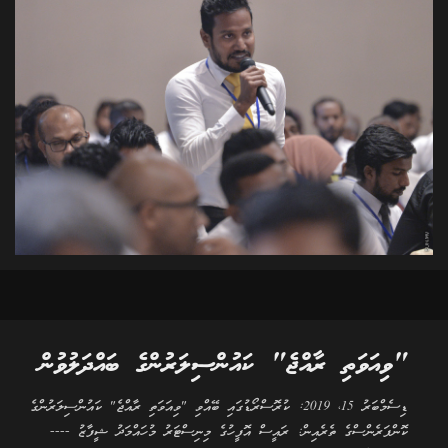
"ވިއަވަތި ރާއްޖެ" ކައުންސިލަރުންގެ ބައްދަލުވުން
ޑިސެމްބަރު 15، 2019: ކުރޮސްރޯޑުގައި ބޭއްވި "ވިއަވަތި ރާއްޖެ" ކައުންސިލަރުންގެ
ކޮންފަރެންސްގެ ތެރެއިން: ރައީސް އޮފީހުގެ މިނިސްޓަރު މުހައްމަދު ޝީފާޒު ----