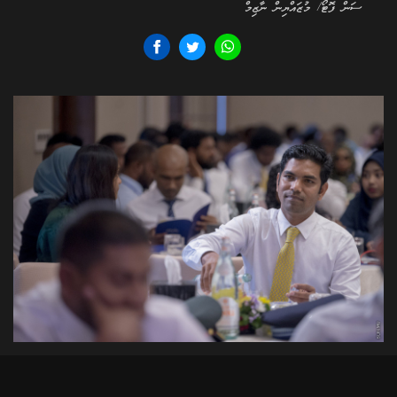
ސަން ފޮޓޯ/ މުޒައްޔިން ނާޒިމް