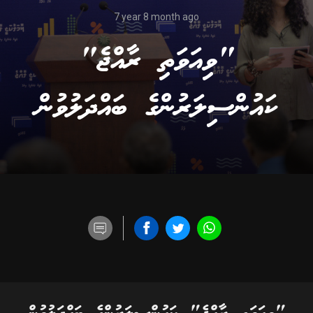
7 year 8 month ago
"ވިއަވަތި ރާއްޖެ"
ކައުންސިލަރުންގެ ބައްދަލުވުން