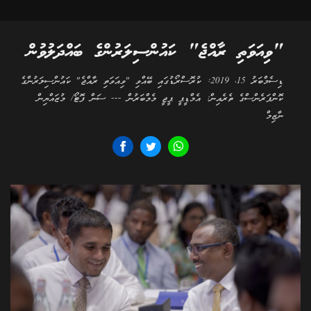
"ވިއަވަތި ރާއްޖެ" ކައުންސިލަރުންގެ ބައްދަލުވުން
ޑިސެމްބަރު 15، 2019: ކުރޮސްރޯޑުގައި ބޭއްވި "ވިއަވަތި ރާއްޖެ" ކައުންސިލަރުންގެ
ކޮންފަރެންސްގެ ތެރެއިން: އެމްޑީޕީ ޕީޖީ މެމްބަރުން --- ސަން ފޮޓޯ/ މުޒައްޔިން
ނާޒިމް