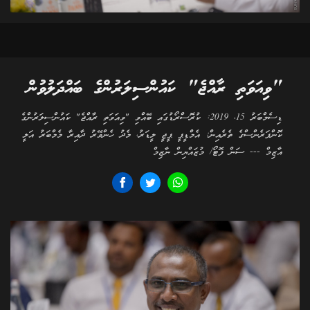
"ވިއަވަތި ރާއްޖެ" ކައުންސިލަރުންގެ ބައްދަލުވުން
ޑިސެމްބަރު 15، 2019: ކުރޮސްރޯޑުގައި ބޭއްވި "ވިއަވަތި ރާއްޖެ" ކައުންސިލަރުންގެ
ކޮންފަރެންސްގެ ތެރެއިން: އެމްޑީޕީ ޕީޖީ ލީޑަރު، މެދު ހެންވޭރު ދާއިރާ މެމްބަރު އަލީ
އާޒިމް --- ސަން ފޮޓޯ/ މުޒައްޔިން ނާޒިމް