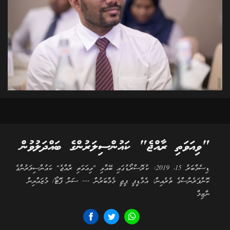
"ވިއަވަތި ރާއްޖެ" ކައުންސިލަރުންގެ ބައްދަލުވުން
ޑިސެމްބަރު 15، 2019: ކުރޮސްރޯޑުގައި ބޭއްވި "ވިއަވަތި ރާއްޖެ" ކައުންސިލަރުންގެ
ކޮންފަރެންސްގެ ތެރެއިން: އެމްޑީޕީ ޕީޖީ މެމްބަރުން --- ސަން ފޮޓޯ/ މުޒައްޔިން
ނާޒިމް