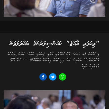
"ވިއަވަތި ރާއްޖެ" ކައުންސިލަރުންގެ ބައްދަލުވުން
ޑިސެމްބަރު 15، 2019: ކުރޮސްރޯޑުގައި ބޭއްވި "ވިއަވަތި ރާއްޖެ" ކައުންސިލަރުންގެ
ކޮންފަރެންސްގެ ތެރެއިން: ހޯމް މިނިސްޓަރު އިމްރާން އަބްބްދުﷲ --- ސަން ފޮޓޯ/
މުޒައްޔިން ނާޒިމް