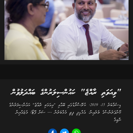
"ވިއަވަތި ރާއްޖެ" ކައުންސިލަރުންގެ ބައްދަލުވުން
ޑިސެމްބަރު 15، 2019: ކުރޮސްރޯޑުގައި ބޭއްވި "ވިއަވަތި ރާއްޖެ" ކައުންސިލަރުންގެ
ކޮންފަރެންސްގެ ތެރެއިން: އެމްޑީޕީ ޕީޖީ މެމްބަރުން --- ސަން ފޮޓޯ/ މުޒައްޔިން
ނާޒިމް