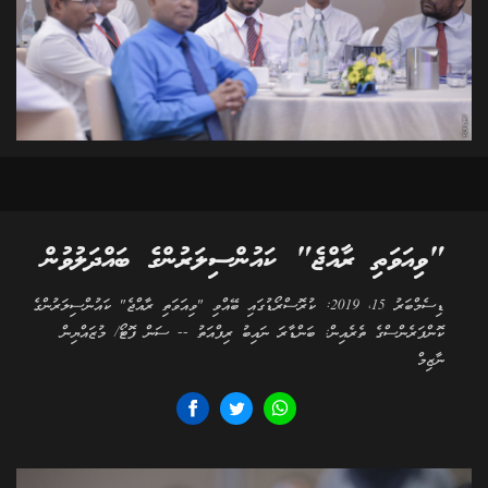
"ވިއަވަތި ރާއްޖެ" ކައުންސިލަރުންގެ ބައްދަލުވުން
ޑިސެމްބަރު 15، 2019: ކުރޮސްރޯޑުގައި ބޭއްވި "ވިއަވަތި ރާއްޖެ" ކައުންސިލަރުންގެ
ކޮންފަރެންސްގެ ތެރެއިން: ބަންޑާރަ ނައިބު ރިފްއަތު -- ސަން ފޮޓޯ/ މުޒައްޔިން
ނާޒިމް