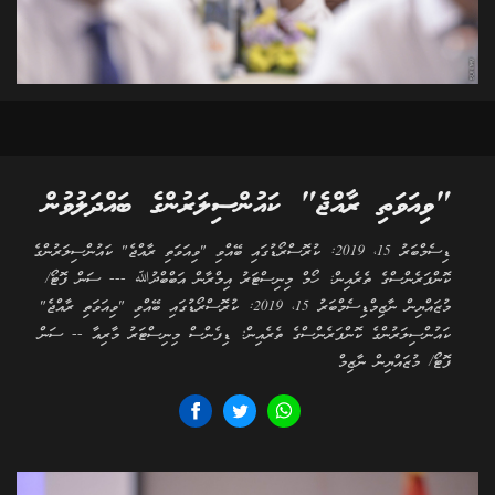
"ވިއަވަތި ރާއްޖެ" ކައުންސިލަރުންގެ ބައްދަލުވުން
ޑިސެމްބަރު 15، 2019: ކުރޮސްރޯޑުގައި ބޭއްވި "ވިއަވަތި ރާއްޖެ" ކައުންސިލަރުންގެ
ކޮންފަރެންސްގެ ތެރެއިން: ހޯމް މިނިސްޓަރު އިމްރާން އަބްބްދުﷲ --- ސަން ފޮޓޯ/
މުޒައްޔިން ނާޒިމްޑިސެމްބަރު 15، 2019: ކުރޮސްރޯޑުގައި ބޭއްވި "ވިއަވަތި ރާއްޖެ"
ކައުންސިލަރުންގެ ކޮންފަރެންސްގެ ތެރެއިން: ޑިފެންސް މިނިސްޓަރު މާރިއާ -- ސަން
ފޮޓޯ/ މުޒައްޔިން ނާޒިމް