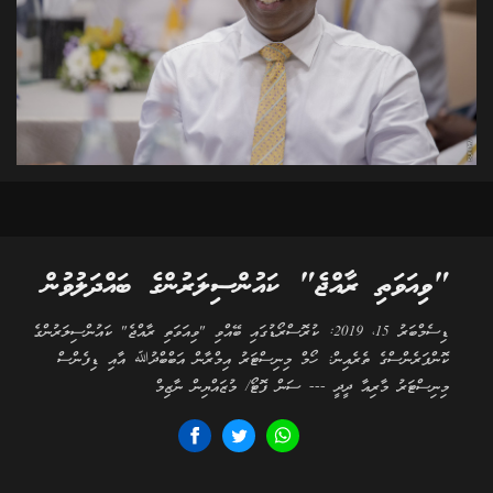
"ވިއަވަތި ރާއްޖެ" ކައުންސިލަރުންގެ ބައްދަލުވުން
ޑިސެމްބަރު 15، 2019: ކުރޮސްރޯޑުގައި ބޭއްވި "ވިއަވަތި ރާއްޖެ" ކައުންސިލަރުންގެ
ކޮންފަރެންސްގެ ތެރެއިން: ހޯމް މިނިސްޓަރު އިމްރާން އަބްބްދުﷲ އާއި ޑިފެންސް
މިނިސްޓަރު މާރިއާ ދީދީ --- ސަން ފޮޓޯ/ މުޒައްޔިން ނާޒިމް