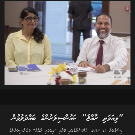
"ވިއަވަތި ރާއްޖެ" ކައުންސިލަރުންގެ ބައްދަލުވުން
ޑިސެމްބަރު 15، 2019: ކުރޮސްރޯޑުގައި ބޭއްވި "ވިއަވަތި ރާއްޖެ" ކައުންސިލަރުންގެ