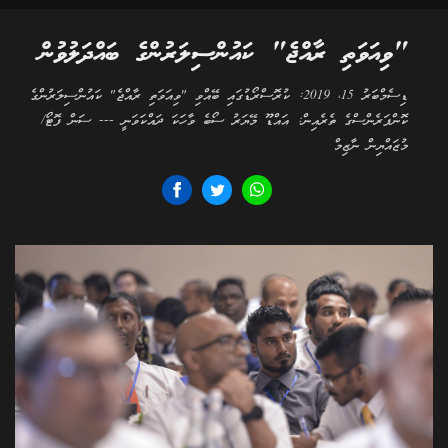
"ވިއަވަތި ރާއްޖެ" ކައުންސިލަރުންގެ ބައްދަލުވުން
ޑިސެމްބަރު 15، 2019: ކުރޮސްރޯޑުގައި ބޭއްވި "ވިއަވަތި ރާއްޖެ" ކައުންސިލަރުންގެ
ކޮންފަރެންސްގެ ތެރެއިން: އައްޑޫ މޭޔަރު ސޯބެ ވާހަކަ ދައްކަވަނީ --- ސަން ފޮޓޯ/
މުޒައްޔިން ނާޒިމް