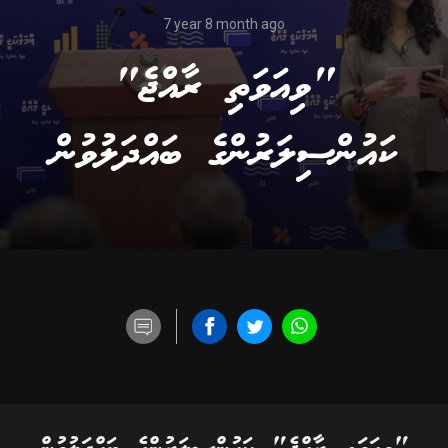
7 year 8 month ago
"ވިއަވަތި ރާއްޖެ"
ކައުންސިލަރުންގެ ބައްދަލުވުން