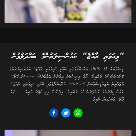
"ވިއަވަތި ރާއްޖެ" ކައުންސިލަރުންގެ ބައްދަލުވުން
ޑިސެމްބަރު 15، 2019: ކުރޮސްރޯޑުގައި ބޭއްވި "ވިއަވަތި ރާއްޖެ" ކައުންސިލަރުންގެ
ކޮންފަރެންސްގެ ތެރެއިން: ހޯމް މިނިސްޓަރު އިމްރާން އަބްބްދުﷲ --- ސަން ފޮޓޯ/
މުޒައްޔިން ނާޒިމްޑިސެމްބަރު 15، 2019: ކުރޮސްރޯޑުގައި ބޭއްވި "ވިއަވަތި ރާއްޖެ"
ކައުންސިލަރުންގެ ކޮންފަރެންސްގެ ތެރެއިން: ޑިފެންސް މިނިސްޓަރު މާރިއާ -- ސަން
ފޮޓޯ/ މުޒައްޔިން ނާޒިމް