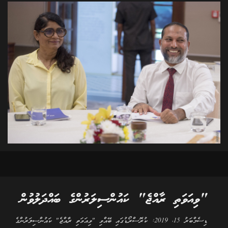
"ވިއަވަތި ރާއްޖެ" ކައުންސިލަރުންގެ ބައްދަލުވުން
ޑިސެމްބަރު 15، 2019: ކުރޮސްރޯޑުގައި ބޭއްވި "ވިއަވަތި ރާއްޖެ" ކައުންސިލަރުންގެ