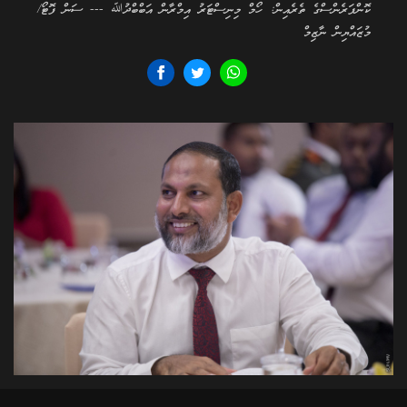
ކޮންފަރެންސްގެ ތެރެއިން: ހޯމް މިނިސްޓަރު އިމްރާން އަބްބްދުﷲ --- ސަން ފޮޓޯ/
މުޒައްޔިން ނާޒިމް