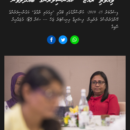
"ވިއަވަތި ރާއްޖެ" ކައުންސިލަރުންގެ ބައްދަލުވުން
ޑިސެމްބަރު 15، 2019: ކުރޮސްރޯޑުގައި ބޭއްވި "ވިއަވަތި ރާއްޖެ" ކައުންސިލަރުންގެ
ކޮންފަރެންސްގެ ތެރެއިން: ފިޝަރީޒް މިނިސްޓަރު ޒަހާ --- ސަން ފޮޓޯ/ މުޒައްޔިން
ނާޒިމް