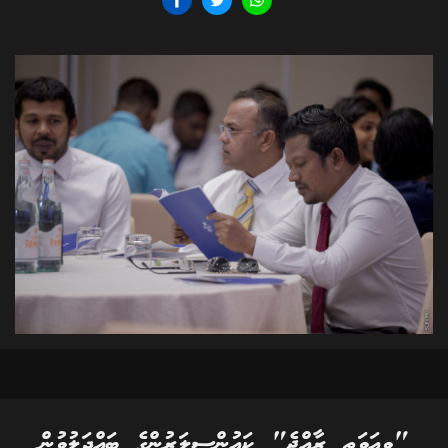
"ވިއަވަތި ރާއްޖެ" ކައުންސިލަރުންގެ ބައްދަލުވުން