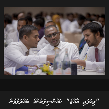
"ވިއަވަތި ރާއްޖެ" ކައުންސިލަރުންގެ ބައްދަލުވުން