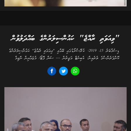
"ވިއަވަތި ރާއްޖެ" ކައުންސިލަރުންގެ ބައްދަލުވުން
ޑިސެމްބަރު 15، 2019: ކުރޮސްރޯޑުގައި ބޭއްވި "ވިއަވަތި ރާއްޖެ" ކައުންސިލަރުންގެ
ކޮންފަރެންސްގެ ތެރެއިން: ކެބިނެޓް ވަޒީރުން --- ސަން ފޮޓޯ/ މުޒައްޔިން ނާޒިމް