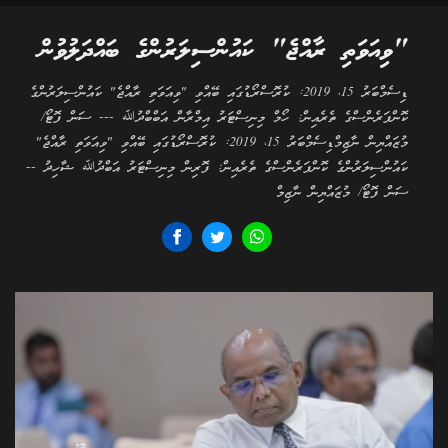
"ވިއަވަތި ރާއްޖެ" ކައުންސިލަރުންގެ ބައްދަލުވުން
ޑިސެމްބަރު 15، 2019: ކުރޮސްރޯޑުގައި ބޭއްވި "ވިއަވަތި ރާއްޖެ" ކައުންސިލަރުންގެ
ކޮންފަރެންސްގެ ތެރެއިން: ހޯމް މިނިސްޓަރު އިމްރާން އަބްބްދުﷲ --- ސަން ފޮޓޯ/
މުޒައްޔިން ނާޒިމްޑިސެމްބަރު 15، 2019: ކުރޮސްރޯޑުގައި ބޭއްވި "ވިއަވަތި ރާއްޖެ"
ކައުންސިލަރުންގެ ކޮންފަރެންސްގެ ތެރެއިން: ފޮރިން މިނިސްޓަރު އަބްދުﷲ ޝާހިދު --
ސަން ފޮޓޯ/ މުޒައްޔިން ނާޒިމް