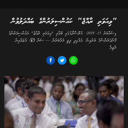
"ވިއަވަތި ރާއްޖެ" ކައުންސިލަރުންގެ ބައްދަލުވުން
ޑިސެމްބަރު 15، 2019: ކުރޮސްރޯޑުގައި ބޭއްވި "ވިއަވަތި ރާއްޖެ" ކައުންސިލަރުންގެ
ކޮންފަރެންސްގެ ތެރެއިން: އެމްޑީޕީ ޕީޖީ މެމްބަރުން --- ސަން ފޮޓޯ/ މުޒައްޔިން
ނާޒިމް