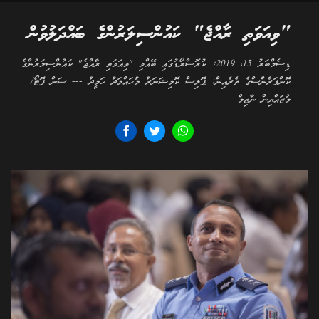
"ވިއަވަތި ރާއްޖެ" ކައުންސިލަރުންގެ ބައްދަލުވުން
ޑިސެމްބަރު 15، 2019: ކުރޮސްރޯޑުގައި ބޭއްވި "ވިއަވަތި ރާއްޖެ" ކައުންސިލަރުންގެ
ކޮންފަރެންސްގެ ތެރެއިން: ޕޮލިސް ކޮމިޝަނަރު މުހައްމަދު ހަމީދު --- ސަން ފޮޓޯ/
މުޒައްޔިން ނާޒިމް