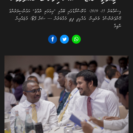
ޑިސެމްބަރު 15، 2019: ކުރޮސްރޯޑުގައި ބޭއްވި "ވިއަވަތި ރާއްޖެ" ކައުންސިލަރުންގެ
ކޮންފަރެންސްގެ ތެރެއިން: އެމްޑީޕީ ޕީޖީ މެމްބަރުން --- ސަން ފޮޓޯ/ މުޒައްޔިން
ނާޒިމް