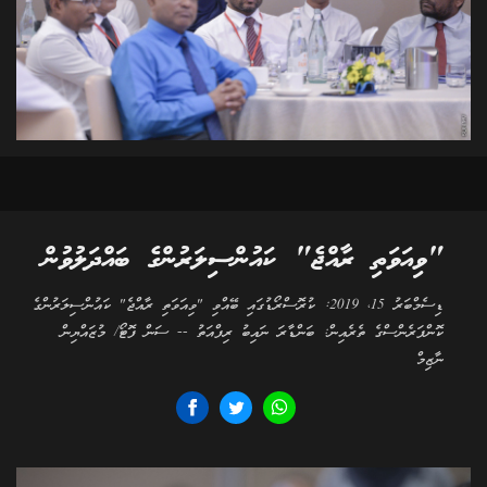
"ވިއަވަތި ރާއްޖެ" ކައުންސިލަރުންގެ ބައްދަލުވުން
ޑިސެމްބަރު 15، 2019: ކުރޮސްރޯޑުގައި ބޭއްވި "ވިއަވަތި ރާއްޖެ" ކައުންސިލަރުންގެ
ކޮންފަރެންސްގެ ތެރެއިން: ބަންޑާރަ ނައިބު ރިފްއަތު -- ސަން ފޮޓޯ/ މުޒައްޔިން
ނާޒިމް