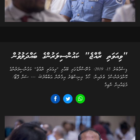
"ވިއަވަތި ރާއްޖެ" ކައުންސިލަރުންގެ ބައްދަލުވުން
ޑިސެމްބަރު 15، 2019: ކުރޮސްރޯޑުގައި ބޭއްވި "ވިއަވަތި ރާއްޖެ" ކައުންސިލަރުންގެ
ކޮންފަރެންސްގެ ތެރެއިން: ހޯމް މިނިސްޓަރު އިމްރާން އަބްބްދުﷲ --- ސަން ފޮޓޯ/
މުޒައްޔިން ނާޒިމް