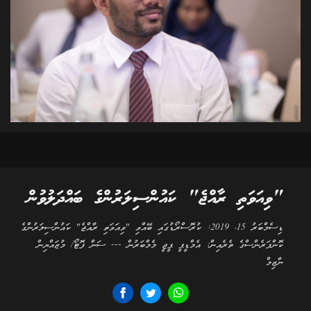
"ވިއަވަތި ރާއްޖެ" ކައުންސިލަރުންގެ ބައްދަލުވުން
ޑިސެމްބަރު 15، 2019: ކުރޮސްރޯޑުގައި ބޭއްވި "ވިއަވަތި ރާއްޖެ" ކައުންސިލަރުންގެ
ކޮންފަރެންސްގެ ތެރެއިން: އެމްޑީޕީ ޕީޖީ މެމްބަރުން --- ސަން ފޮޓޯ/ މުޒައްޔިން
ނާޒިމް