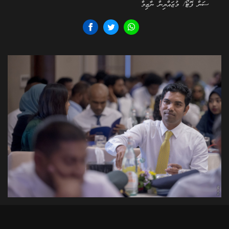
ސަން ފޮޓޯ/ މުޒައްޔިން ނާޒިމް