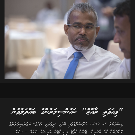
"ވިއަވަތި ރާއްޖެ" ކައުންސިލަރުންގެ ބައްދަލުވުން
ޑިސެމްބަރު 15، 2019: ކުރޮސްރޯޑުގައި ބޭއްވި "ވިއަވަތި ރާއްޖެ" ކައުންސިލަރުންގެ
ކޮންފަރެންސްގެ ތެރެއިން: ޓްރާންސްޕޯޓު މިނިސްޓަރު އައިޝަތު ނަހުލާ -- ސަން