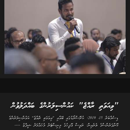
"ވިއަވަތި ރާއްޖެ" ކައުންސިލަރުންގެ ބައްދަލުވުން
ޑިސެމްބަރު 15، 2019: ކުރޮސްރޯޑުގައި ބޭއްވި "ވިއަވަތި ރާއްޖެ" ކައުންސިލަރުންގެ
ކޮންފަރެންސްގެ ތެރެއިން: ރައީސް އޮފީހުގެ މިނިސްޓަރު މުހައްމަދު ޝީފާޒު ----