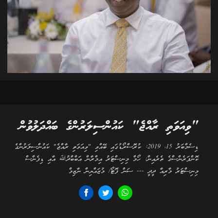
"ވިއަވަތި ރާއްޖެ" ކައުންސިލަރުންގެ ބައްދަލުވުން
ޑިސެމްބަރު 15، 2019: ކުރޮސްރޯޑުގައި ބޭއްވި "ވިއަވަތި ރާއްޖެ" ކައުންސިލަރުންގެ
ކޮންފަރެންސްގެ ތެރެއިން: ހޯމް މިނިސްޓަރު އިމްރާން އަބްބްދުﷲ އާއި ޑިފެންސް
މިނިސްޓަރު މާރިއާ ދީދީ --- ސަން ފޮޓޯ/ މުޒައްޔިން ނާޒިމް