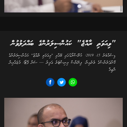
"ވިއަވަތި ރާއްޖެ" ކައުންސިލަރުންގެ ބައްދަލުވުން
ޑިސެމްބަރު 15، 2019: ކުރޮސްރޯޑުގައި ބޭއްވި "ވިއަވަތި ރާއްޖެ" ކައުންސިލަރުންގެ
ކޮންފަރެންސްގެ ތެރެއިން: ފިނޭންސް މިނިސްޓަރު އަމީރު --- ސަން ފޮޓޯ/ މުޒައްޔިން
ނާޒިމް