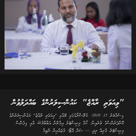
"ވިއަވަތި ރާއްޖެ" ކައުންސިލަރުންގެ ބައްދަލުވުން
ޑިސެމްބަރު 15، 2019: ކުރޮސްރޯޑުގައި ބޭއްވި "ވިއަވަތި ރާއްޖެ" ކައުންސިލަރުންގެ
ކޮންފަރެންސްގެ ތެރެއިން: ހޯމް މިނިސްޓަރު އިމްރާން އަބްބްދުﷲ އާއި ޑިފެންސް
މިނިސްޓަރު މާރިއާ ދީދީ --- ސަން ފޮޓޯ/ މުޒައްޔިން ނާޒިމް