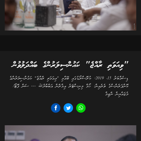
"ވިއަވަތި ރާއްޖެ" ކައުންސިލަރުންގެ ބައްދަލުވުން
ޑިސެމްބަރު 15، 2019: ކުރޮސްރޯޑުގައި ބޭއްވި "ވިއަވަތި ރާއްޖެ" ކައުންސިލަރުންގެ
ކޮންފަރެންސްގެ ތެރެއިން: ހޯމް މިނިސްޓަރު އިމްރާން އަބްބްދުﷲ --- ސަން ފޮޓޯ/
މުޒައްޔިން ނާޒިމް