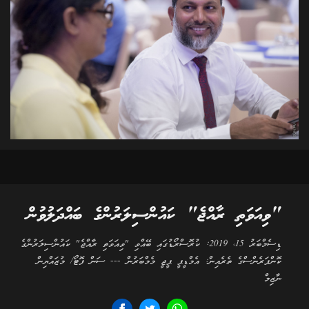
"ވިއަވަތި ރާއްޖެ" ކައުންސިލަރުންގެ ބައްދަލުވުން
ޑިސެމްބަރު 15، 2019: ކުރޮސްރޯޑުގައި ބޭއްވި "ވިއަވަތި ރާއްޖެ" ކައުންސިލަރުންގެ
ކޮންފަރެންސްގެ ތެރެއިން: އެމްޑީޕީ ޕީޖީ މެމްބަރުން --- ސަން ފޮޓޯ/ މުޒައްޔިން
ނާޒިމް