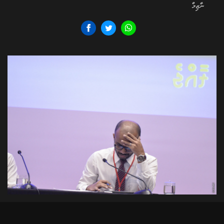
ނާޒިމް