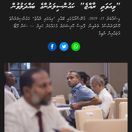
"ވިއަވަތި ރާއްޖެ" ކައުންސިލަރުންގެ ބައްދަލުވުން
ޑިސެމްބަރު 15، 2019: ކުރޮސްރޯޑުގައި ބޭއްވި "ވިއަވަތި ރާއްޖެ" ކައުންސިލަރުންގެ
ކޮންފަރެންސްގެ ތެރެއިން: ޕޮލިސް ކޮމިޝަނަރު މުހައްމަދު ހަމީދު --- ސަން ފޮޓޯ/
މުޒައްޔިން ނާޒިމް