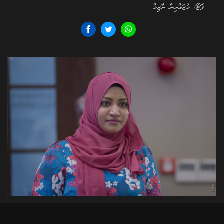
ފޮޓޯ/ މުޒައްޔިން ނާޒިމް