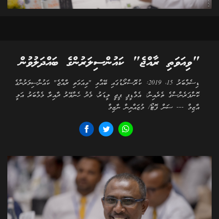
"ވިއަވަތި ރާއްޖެ" ކައުންސިލަރުންގެ ބައްދަލުވުން
ޑިސެމްބަރު 15، 2019: ކުރޮސްރޯޑުގައި ބޭއްވި "ވިއަވަތި ރާއްޖެ" ކައުންސިލަރުންގެ
ކޮންފަރެންސްގެ ތެރެއިން: އެމްޑީޕީ ޕީޖީ ލީޑަރު، މެދު ހެންވޭރު ދާއިރާ މެމްބަރު އަލީ
އާޒިމް --- ސަން ފޮޓޯ/ މުޒައްޔިން ނާޒިމް