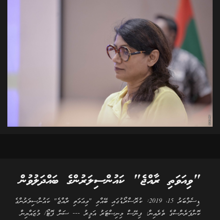
"ވިއަވަތި ރާއްޖެ" ކައުންސިލަރުންގެ ބައްދަލުވުން
ޑިސެމްބަރު 15، 2019: ކުރޮސްރޯޑުގައި ބޭއްވި "ވިއަވަތި ރާއްޖެ" ކައުންސިލަރުންގެ
ކޮންފަރެންސްގެ ތެރެއިން: ފިނޭސް މިނިސްޓަރު އަމީރު --- ސަން ފޮޓޯ/ މުޒައްޔިން