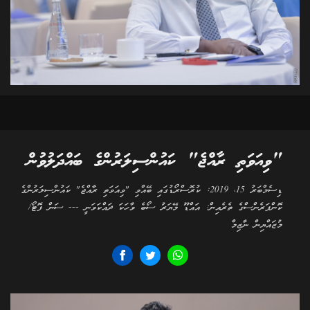
"ވިއަވަތި ރާއްޖެ" ކައުންސިލަރުންގެ ބައްދަލުވުން
ޑިސެމްބަރު 15، 2019: ކުރޮސްރޯޑުގައި ބޭއްވި "ވިއަވަތި ރާއްޖެ" ކައުންސިލަރުންގެ
ކޮންފަރެންސްގެ ތެރެއިން: އައްޑޫ މޭޔަރު ސޯބެ ވާހަކަ ދައްކަވަނީ --- ސަން ފޮޓޯ/
މުޒައްޔިން ނާޒިމް