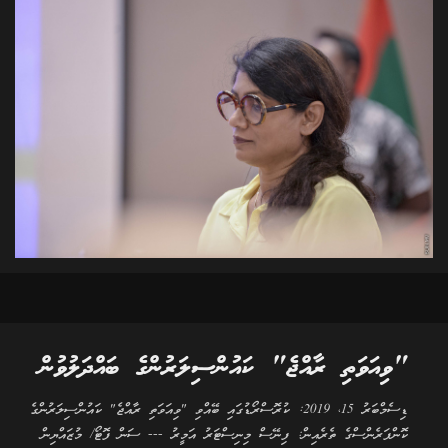
"ވިއަވަތި ރާއްޖެ" ކައުންސިލަރުންގެ ބައްދަލުވުން
ޑިސެމްބަރު 15، 2019: ކުރޮސްރޯޑުގައި ބޭއްވި "ވިއަވަތި ރާއްޖެ" ކައުންސިލަރުންގެ
ކޮންފަރެންސްގެ ތެރެއިން: ފިނޭސް މިނިސްޓަރު އަމީރު --- ސަން ފޮޓޯ/ މުޒައްޔިން