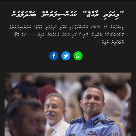
"ވިއަވަތި ރާއްޖެ" ކައުންސިލަރުންގެ ބައްދަލުވުން
ޑިސެމްބަރު 15، 2019: ކުރޮސްރޯޑުގައި ބޭއްވި "ވިއަވަތި ރާއްޖެ" ކައުންސިލަރުންގެ
ކޮންފަރެންސްގެ ތެރެއިން: ޕޮލިސް ކޮމިޝަނަރު މުހައްމަދު ހަމީދު --- ސަން ފޮޓޯ/
މުޒައްޔިން ނާޒިމް