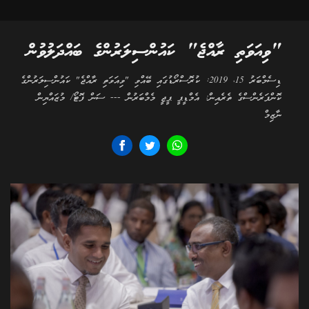
"ވިއަވަތި ރާއްޖެ" ކައުންސިލަރުންގެ ބައްދަލުވުން
ޑިސެމްބަރު 15، 2019: ކުރޮސްރޯޑުގައި ބޭއްވި "ވިއަވަތި ރާއްޖެ" ކައުންސިލަރުންގެ
ކޮންފަރެންސްގެ ތެރެއިން: އެމްޑީޕީ ޕީޖީ މެމްބަރުން --- ސަން ފޮޓޯ/ މުޒައްޔިން
ނާޒިމް