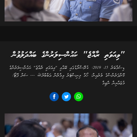
"ވިއަވަތި ރާއްޖެ" ކައުންސިލަރުންގެ ބައްދަލުވުން
ޑިސެމްބަރު 15، 2019: ކުރޮސްރޯޑުގައި ބޭއްވި "ވިއަވަތި ރާއްޖެ" ކައުންސިލަރުންގެ
ކޮންފަރެންސްގެ ތެރެއިން: ހޯމް މިނިސްޓަރު އިމްރާން އަބްބްދުﷲ --- ސަން ފޮޓޯ/
މުޒައްޔިން ނާޒިމް