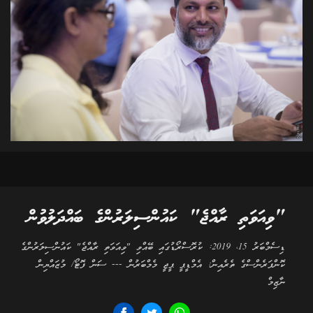
"ވިއަވަތި ރާއްޖެ" ކައުންސިލަރުންގެ ބައްދަލުވުން
ޑިސެމްބަރު 15، 2019: ކުރޮސްރޯޑުގައި ބޭއްވި "ވިއަވަތި ރާއްޖެ" ކައުންސިލަރުންގެ
ކޮންފަރެންސްގެ ތެރެއިން: އެމްޑީޕީ ޕީޖީ މެމްބަރުން --- ސަން ފޮޓޯ/ މުޒައްޔިން
ނާޒިމް