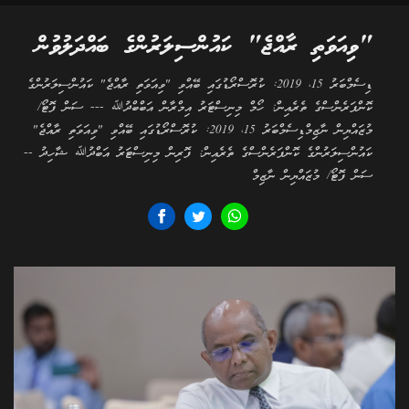
"ވިއަވަތި ރާއްޖެ" ކައުންސިލަރުންގެ ބައްދަލުވުން
ޑިސެމްބަރު 15، 2019: ކުރޮސްރޯޑުގައި ބޭއްވި "ވިއަވަތި ރާއްޖެ" ކައުންސިލަރުންގެ
ކޮންފަރެންސްގެ ތެރެއިން: ހޯމް މިނިސްޓަރު އިމްރާން އަބްބްދުﷲ --- ސަން ފޮޓޯ/
މުޒައްޔިން ނާޒިމްޑިސެމްބަރު 15، 2019: ކުރޮސްރޯޑުގައި ބޭއްވި "ވިއަވަތި ރާއްޖެ"
ކައުންސިލަރުންގެ ކޮންފަރެންސްގެ ތެރެއިން: ފޮރިން މިނިސްޓަރު އަބްދުﷲ ޝާހިދު --
ސަން ފޮޓޯ/ މުޒައްޔިން ނާޒިމް