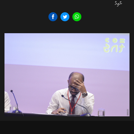
ނާޒިމް