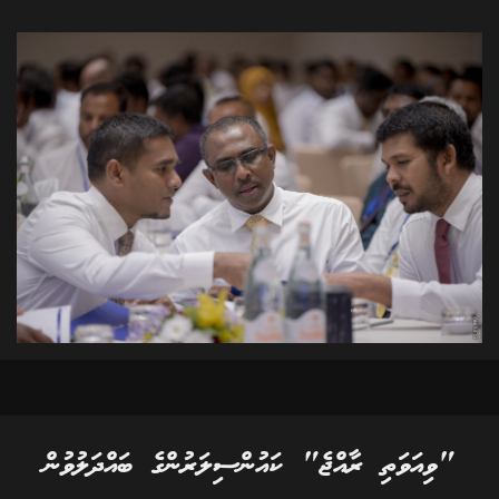
"ވިއަވަތި ރާއްޖެ" ކައުންސިލަރުންގެ ބައްދަލުވުން