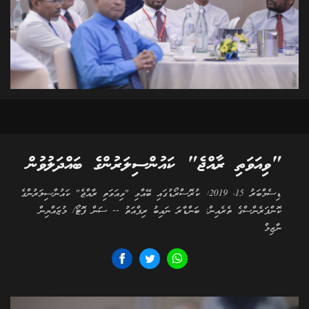
"ވިއަވަތި ރާއްޖެ" ކައުންސިލަރުންގެ ބައްދަލުވުން
ޑިސެމްބަރު 15، 2019: ކުރޮސްރޯޑުގައި ބޭއްވި "ވިއަވަތި ރާއްޖެ" ކައުންސިލަރުންގެ
ކޮންފަރެންސްގެ ތެރެއިން: ބަންޑާރަ ނައިބު ރިފްއަތު -- ސަން ފޮޓޯ/ މުޒައްޔިން
ނާޒިމް