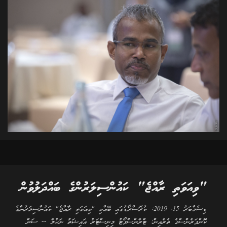
"ވިއަވަތި ރާއްޖެ" ކައުންސިލަރުންގެ ބައްދަލުވުން
ޑިސެމްބަރު 15، 2019: ކުރޮސްރޯޑުގައި ބޭއްވި "ވިއަވަތި ރާއްޖެ" ކައުންސިލަރުންގެ
ކޮންފަރެންސްގެ ތެރެއިން: ޓްރާންސްޕޯޓު މިނިސްޓަރު އައިޝަތު ނަހުލާ -- ސަން