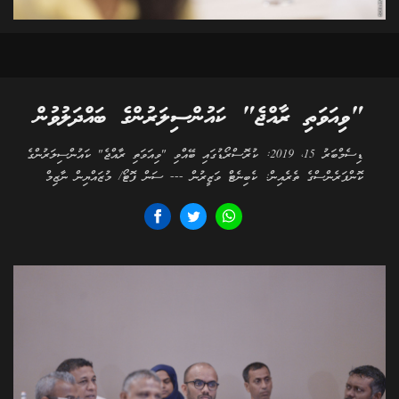
"ވިއަވަތި ރާއްޖެ" ކައުންސިލަރުންގެ ބައްދަލުވުން
ޑިސެމްބަރު 15، 2019: ކުރޮސްރޯޑުގައި ބޭއްވި "ވިއަވަތި ރާއްޖެ" ކައުންސިލަރުންގެ
ކޮންފަރެންސްގެ ތެރެއިން: ކެބިނެޓް ވަޒީރުން --- ސަން ފޮޓޯ/ މުޒައްޔިން ނާޒިމް