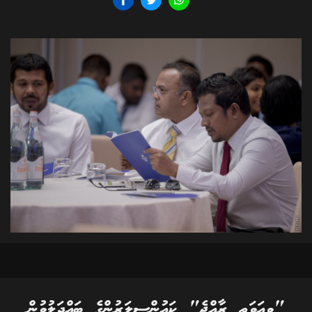
"ވިއަވަތި ރާއްޖެ" ކައުންސިލަރުންގެ ބައްދަލުވުން