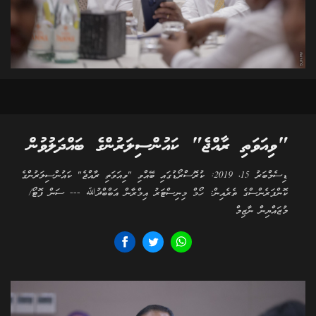
"ވިއަވަތި ރާއްޖެ" ކައުންސިލަރުންގެ ބައްދަލުވުން
ޑިސެމްބަރު 15، 2019: ކުރޮސްރޯޑުގައި ބޭއްވި "ވިއަވަތި ރާއްޖެ" ކައުންސިލަރުންގެ
ކޮންފަރެންސްގެ ތެރެއިން: ހޯމް މިނިސްޓަރު އިމްރާން އަބްބްދުﷲ --- ސަން ފޮޓޯ/
މުޒައްޔިން ނާޒިމް