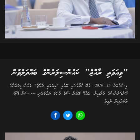
"ވިއަވަތި ރާއްޖެ" ކައުންސިލަރުންގެ ބައްދަލުވުން
ޑިސެމްބަރު 15، 2019: ކުރޮސްރޯޑުގައި ބޭއްވި "ވިއަވަތި ރާއްޖެ" ކައުންސިލަރުންގެ
ކޮންފަރެންސްގެ ތެރެއިން: އައްޑޫ މޭޔަރު ސޯބެ ވާހަކަ ދައްކަވަނީ --- ސަން ފޮޓޯ/
މުޒައްޔިން ނާޒިމް