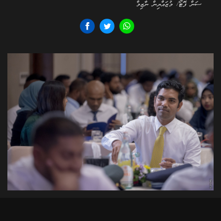
ސަން ފޮޓޯ/ މުޒައްޔިން ނާޒިމް