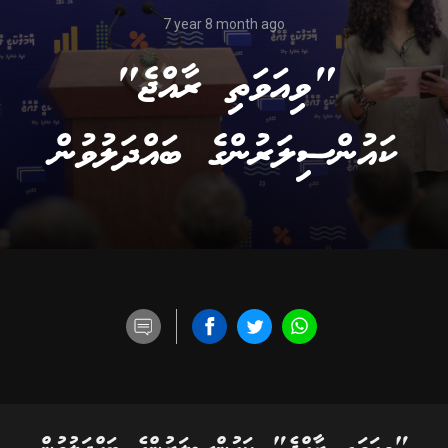
7 year 8 month ago
"ވިއަވަތި ރާއްޖެ"
ކައުންސިލަރުންގެ ބައްދަލުވުން