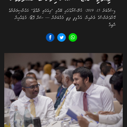
ޑިސެމްބަރު 15، 2019: ކުރޮސްރޯޑުގައި ބޭއްވި "ވިއަވަތި ރާއްޖެ" ކައުންސިލަރުންގެ
ކޮންފަރެންސްގެ ތެރެއިން: އެމްޑީޕީ ޕީޖީ މެމްބަރުން --- ސަން ފޮޓޯ/ މުޒައްޔިން
ނާޒިމް