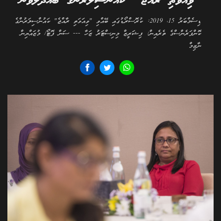
"ވިއަވަތި ރާއްޖެ" ކައުންސިލަރުންގެ ބައްދަލުވުން
ޑިސެމްބަރު 15، 2019: ކުރޮސްރޯޑުގައި ބޭއްވި "ވިއަވަތި ރާއްޖެ" ކައުންސިލަރުންގެ
ކޮންފަރެންސްގެ ތެރެއިން: ފިޝަރީޒް މިނިސްޓަރު ޒަހާ --- ސަން ފޮޓޯ/ މުޒައްޔިން
ނާޒިމް