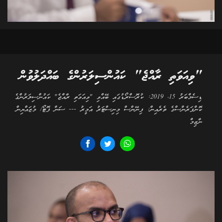
"ވިއަވަތި ރާއްޖެ" ކައުންސިލަރުންގެ ބައްދަލުވުން
ޑިސެމްބަރު 15، 2019: ކުރޮސްރޯޑުގައި ބޭއްވި "ވިއަވަތި ރާއްޖެ" ކައުންސިލަރުންގެ
ކޮންފަރެންސްގެ ތެރެއިން: ފިނޭންސް މިނިސްޓަރު އަމީރު --- ސަން ފޮޓޯ/ މުޒައްޔިން
ނާޒިމް