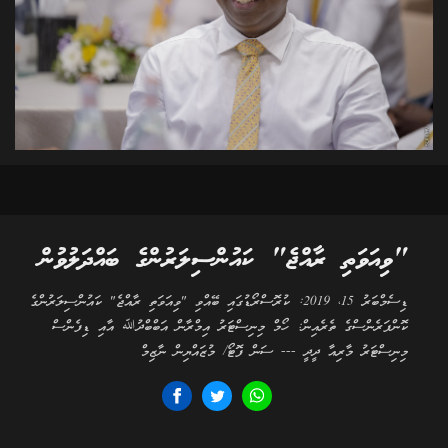
"ވިއަވަތި ރާއްޖެ" ކައުންސިލަރުންގެ ބައްދަލުވުން
ޑިސެމްބަރު 15، 2019: ކުރޮސްރޯޑުގައި ބޭއްވި "ވިއަވަތި ރާއްޖެ" ކައުންސިލަރުންގެ
ކޮންފަރެންސްގެ ތެރެއިން: ހޯމް މިނިސްޓަރު އިމްރާން އަބްބްދުﷲ އާއި ޑިފެންސް
މިނިސްޓަރު މާރިއާ ދީދީ --- ސަން ފޮޓޯ/ މުޒައްޔިން ނާޒިމް