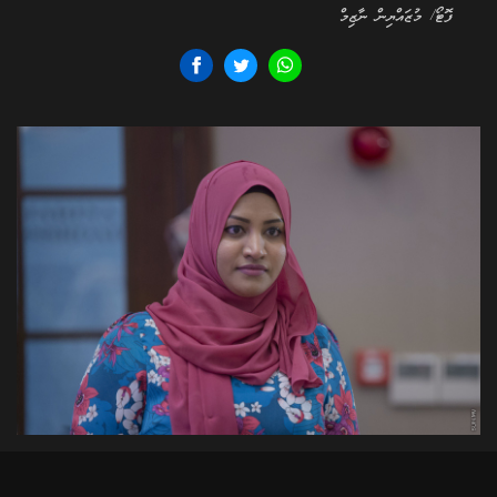
ފޮޓޯ/ މުޒައްޔިން ނާޒިމް