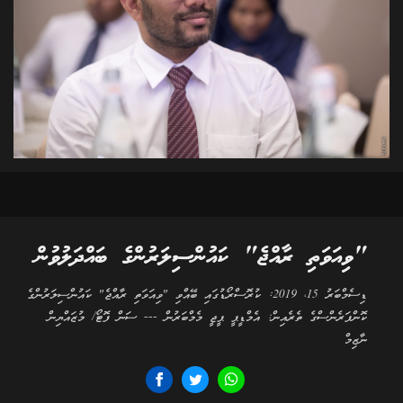
"ވިއަވަތި ރާއްޖެ" ކައުންސިލަރުންގެ ބައްދަލުވުން
ޑިސެމްބަރު 15، 2019: ކުރޮސްރޯޑުގައި ބޭއްވި "ވިއަވަތި ރާއްޖެ" ކައުންސިލަރުންގެ
ކޮންފަރެންސްގެ ތެރެއިން: އެމްޑީޕީ ޕީޖީ މެމްބަރުން --- ސަން ފޮޓޯ/ މުޒައްޔިން
ނާޒިމް