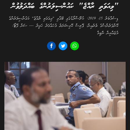
"ވިއަވަތި ރާއްޖެ" ކައުންސިލަރުންގެ ބައްދަލުވުން
ޑިސެމްބަރު 15، 2019: ކުރޮސްރޯޑުގައި ބޭއްވި "ވިއަވަތި ރާއްޖެ" ކައުންސިލަރުންގެ
ކޮންފަރެންސްގެ ތެރެއިން: ޕޮލިސް ކޮމިޝަނަރު މުހައްމަދު ހަމީދު --- ސަން ފޮޓޯ/
މުޒައްޔިން ނާޒިމް