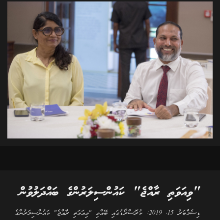
"ވިއަވަތި ރާއްޖެ" ކައުންސިލަރުންގެ ބައްދަލުވުން
ޑިސެމްބަރު 15، 2019: ކުރޮސްރޯޑުގައި ބޭއްވި "ވިއަވަތި ރާއްޖެ" ކައުންސިލަރުންގެ