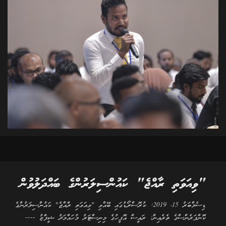
"ވިއަވަތި ރާއްޖެ" ކައުންސިލަރުންގެ ބައްދަލުވުން
ޑިސެމްބަރު 15، 2019: ކުރޮސްރޯޑުގައި ބޭއްވި "ވިއަވަތި ރާއްޖެ" ކައުންސިލަރުންގެ
ކޮންފަރެންސްގެ ތެރެއިން: ރައީސް އޮފީހުގެ މިނިސްޓަރު މުހައްމަދު ޝީފާޒު ----