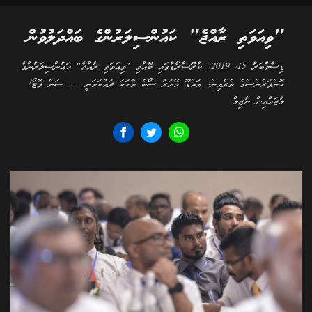
"ވިއަވަތި ރާއްޖެ" ކައުންސިލަރުންގެ ބައްދަލުވުން
ޑިސެމްބަރު 15، 2019: ކުރޮސްރޯޑުގައި ބޭއްވި "ވިއަވަތި ރާއްޖެ" ކައުންސިލަރުންގެ
ކޮންފަރެންސްގެ ތެރެއިން: އައްޑޫ މޭޔަރު ސޯބެ ވާހަކަ ދައްކަވަނީ --- ސަން ފޮޓޯ/
މުޒައްޔިން ނާޒިމް