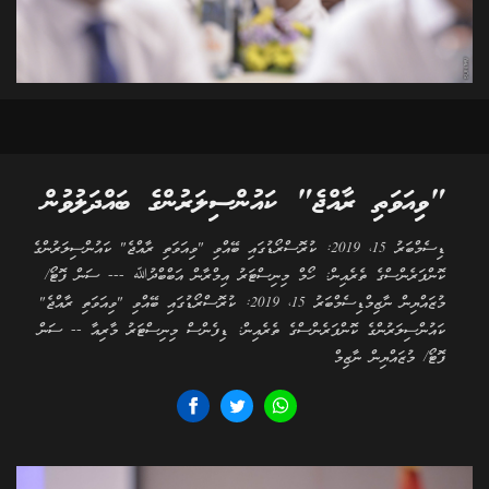
"ވިއަވަތި ރާއްޖެ" ކައުންސިލަރުންގެ ބައްދަލުވުން
ޑިސެމްބަރު 15، 2019: ކުރޮސްރޯޑުގައި ބޭއްވި "ވިއަވަތި ރާއްޖެ" ކައުންސިލަރުންގެ
ކޮންފަރެންސްގެ ތެރެއިން: ހޯމް މިނިސްޓަރު އިމްރާން އަބްބްދުﷲ --- ސަން ފޮޓޯ/
މުޒައްޔިން ނާޒިމްޑިސެމްބަރު 15، 2019: ކުރޮސްރޯޑުގައި ބޭއްވި "ވިއަވަތި ރާއްޖެ"
ކައުންސިލަރުންގެ ކޮންފަރެންސްގެ ތެރެއިން: ޑިފެންސް މިނިސްޓަރު މާރިއާ -- ސަން
ފޮޓޯ/ މުޒައްޔިން ނާޒިމް