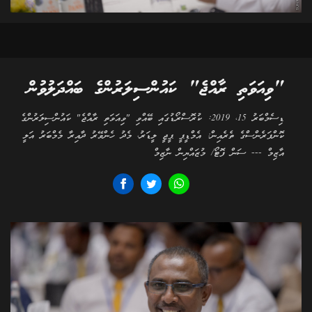
"ވިއަވަތި ރާއްޖެ" ކައުންސިލަރުންގެ ބައްދަލުވުން
ޑިސެމްބަރު 15، 2019: ކުރޮސްރޯޑުގައި ބޭއްވި "ވިއަވަތި ރާއްޖެ" ކައުންސިލަރުންގެ
ކޮންފަރެންސްގެ ތެރެއިން: އެމްޑީޕީ ޕީޖީ ލީޑަރު، މެދު ހެންވޭރު ދާއިރާ މެމްބަރު އަލީ
އާޒިމް --- ސަން ފޮޓޯ/ މުޒައްޔިން ނާޒިމް