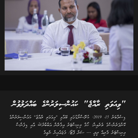
"ވިއަވަތި ރާއްޖެ" ކައުންސިލަރުންގެ ބައްދަލުވުން
ޑިސެމްބަރު 15، 2019: ކުރޮސްރޯޑުގައި ބޭއްވި "ވިއަވަތި ރާއްޖެ" ކައުންސިލަރުންގެ
ކޮންފަރެންސްގެ ތެރެއިން: ހޯމް މިނިސްޓަރު އިމްރާން އަބްބްދުﷲ އާއި ޑިފެންސް
މިނިސްޓަރު މާރިއާ ދީދީ --- ސަން ފޮޓޯ/ މުޒައްޔިން ނާޒިމް