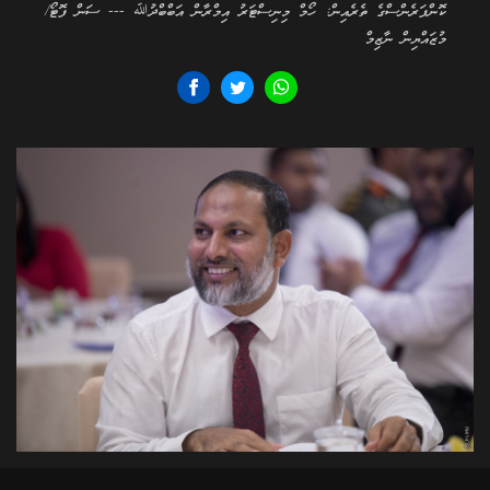
ކޮންފަރެންސްގެ ތެރެއިން: ހޯމް މިނިސްޓަރު އިމްރާން އަބްބްދުﷲ --- ސަން ފޮޓޯ/
މުޒައްޔިން ނާޒިމް