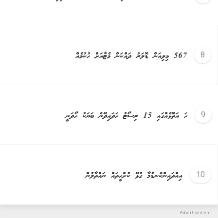
567 މިލިއަން ޑޮލަރު ދައްކަން މެޓާއަށް ހުކުމެއް
ހަ އަތޮޅެއްގައި 15 ރިސޯޓު ހަދައިދޭނެ ބަޔަކު ހޯދަނީ
އިއްދައިންކެނޑުމާ ގުޅޭ ކުށްހީތައް ނައްތާލުން