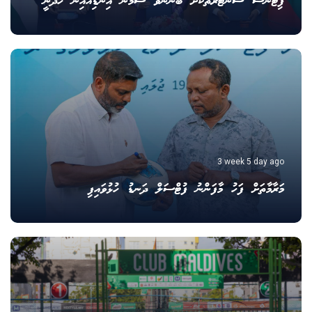
ފިޓްނަސް ސެންޓަރުތަކަށް ބޭނުންވާ ސާމާނު އިންޑިއާއިން ހޯދަނީ
3 week 5 day ago
މަރާމާތަށް ފަހު މާފަންނު ފުޓްސަލް ދަނޑު ހުޅުވައިފި