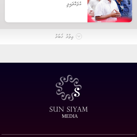
އުފައްދައިފި
އިތުރު ޚަބަރު
MEDIA