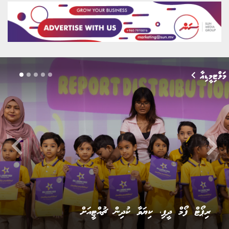
މަލްޓިމީޑިއާ
keyboard_arrow_left
keyboard_arrow_righ
ރައީސް ނަޝީދު އެމްޑީޕީގެ ޗެއާޕާސަން އިންތިޚާބު ކާމިޔާބު
ކުރެއްވުން