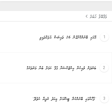
މަޤުބޫލު ޚަބަރު
އޭއައި ބޭނުންކޮށްގެން 16 ވައިރަސް އުފައްދައިފި
ބަރުދަން ލުއިކުރާ އިންޖެކްޝަނާ ގުޅޭ ކަމަށް ބުނާ މަރުތަކެއް
''ފާޚާނާގައި ބޭނުންކުރާ ޓިޝޫއަށް މިއަދު ރުފިޔާ ނުފުދޭ''