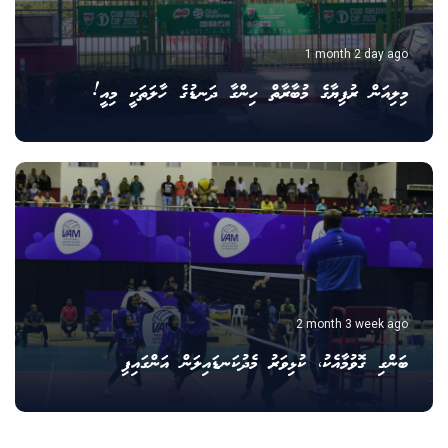
1 month 2 day ago
މިލިއަން ރުފިޔާގެ މުބާރާތް ހިންގާ ދަނޑުގެ ހާލަތަކީ މިއީ!
2 month 3 week ago
ބަންގި ގޮވުމާއެކު، ކުޅިވަރު މެދުކަނޑައިލަން އަންގައިފި