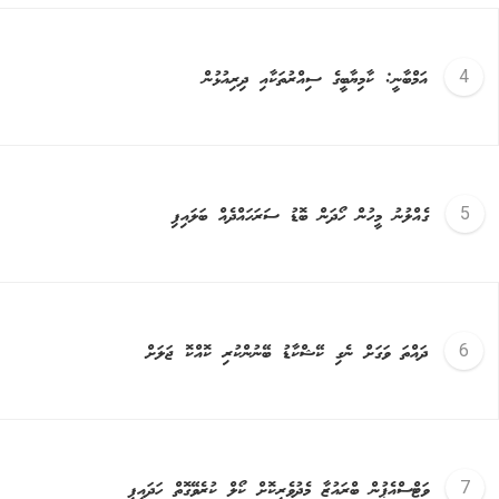
އަމްބާނީ: ކާމިޔާބީގެ ސިއްރުތަކާއި ދިރިއުޅުން
ގެއްލުނު މީހުން ހޯދަން ބޮޑު ސަރަހައްދެއް ބަލައިފި
ދައްތަ ވަގަށް ނެގި ކޭޝްކާޑު ބޭނުންކުރި ކޮއްކޮ ޖަލަށް
ވަޓްސްއެޕުން ބްރައުޒާ މެދުވެރިކޮށް ކޯލް ކުރެވޭގޮތް ހަދައިފި