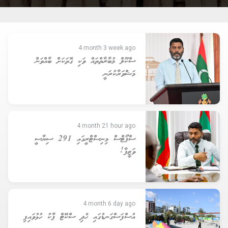
4 month 3 week ago
ސްކޫލް މުބާރާތްތައް ވަކި ގޮތަކަށް ބާއްވަން
މަޝްވަރާކުރަނީ
4 month 21 hour ago
ސްޕޯޓްސް މިނިސްޓްރީގައި 291 ސިޔާސީ
ވަޒީފާ!
4 month 6 day ago
އުސްފަސްގަނޑުގައި ހެދި ސްކޭޓް ޕާކު ހުޅުވައިފި