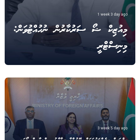
1 week 3 day ago
މިއުޒިކް ޝޯ ސަރުކާރުން ނުހުއްޓުވަން:
މިނިސްޓްރީ
3 week 5 day ago