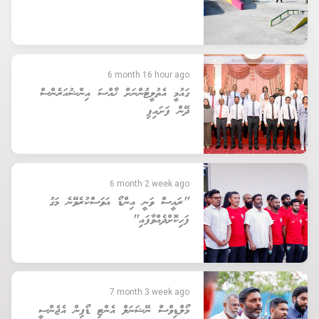
6 month 16 hour ago
ގައުމީ އެތުލީޓުންނަށް ޚާއްސަ އިންޝުއަރެންސް
ދޭން ފަށައިފި
6 month 2 week ago
"ރައީސް ވަނީ އިންޑޯ އަވަސްކުރެވޭނެ މަގު
ފަހިކޮށްދެއްވާފައި"
7 month 3 week ago
މޯލްޑިވްސް ނޭޝަނަލް އެންޓި ޑޯޕިން އެޖެންސީ