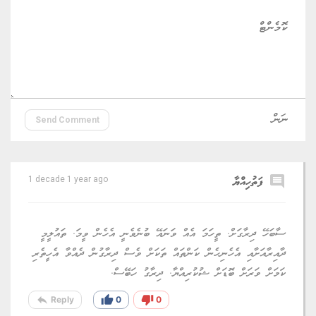
Send Comment
comment
ފަތުހިއްޔާ
1 decade 1 year ago
ސާބަހޭ ދިރާގަށް. ތީހަމަ އެއް ވަނައޭ ބުނެވެނީ އެހެން ވީމަ. ތައުލީމީ
ދާއިރާއަށާއި އެހެނިހެން ކަންތައް ތަކަށް ވެސް ދިރާގުން ދެއްވާ އެހީތެރި
ކަމަށް ވަރަށް ބޮޑަށް ޝުކުރިއްޔާ. ދިރާގު ހަބޭސް.
reply
thumb_up
thumb_down
Reply
0
0