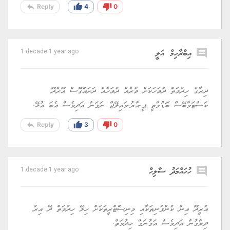
reply
thumb_up
thumb_down
Reply
4
0
comment
އިބްރާހިމް އަލީ
1 decade 1 year ago
ދިރާގު ހިދުމަތް ދުވަހަކަށް ވުރެއް ދުވަހެއް ދަށައްގޮސް އޫރެދޫ
ކަސްޓަމާބޭސް ބޮޑުވާތީ ޕީ.އާރު.މައިލޭޖް ނަގަން އަދިވެސް އެބަ އުޅޭ.
reply
thumb_up
thumb_down
Reply
3
0
comment
ހުހައްމަދު ސާލިހް
1 decade 1 year ago
އުރީދޫ އިން ކުންފުނިތަކާއި މިނިސްޓްރީތަކަށް ހިލޭ ހިދުމަތް ދޭ އިރު
ދިރާގުން އަދިވެސް އަގުނަގާ ހިދުމަތް.