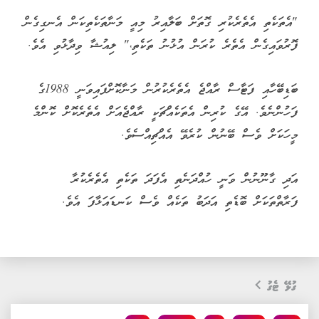
"އެތަކެތި އެތެރެކުރި ގޮތަށް ބަލާއިރު މިއީ މަނާތަކެތިކަން އެނގިގެން
ފޮރުވައިގެން އެތެރެ ކުރަން އުޅުނު ތަކެތި،" ލިއުޝާ ވިދާޅުވި އެވެ.
ބަޑިބޭހާއި ފަޓާސް ރާއްޖެ އެތެރެކުރުން މަނާކޮށްފައިވަނީ 1988ގެ
ފަހުންނެވެ. އޭގެ ކުރިން އެތަކެއްޗަކީ ރާއްޖެއަށް އެތެރެކޮށް ކޮންމެ
މީހަކަށް ވެސް ބޭނުން ކުރެވޭ އެއްޗިއްސެވެ.
އަދި ގާނޫނުން ވަނީ ހުއްދަނެތި އެފަދަ ތަކެތި އެތެރެކުރާ
ފަރާތްތަކަށް ބޮޑެތި އަދަބު ތަކެއް ވެސް ކަނޑައަޅާފަ އެވެ.
ގުޅޭ ޓެގު