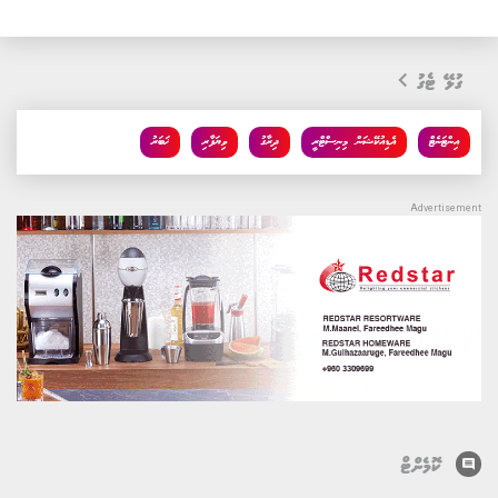
ގުޅޭ ޓެގު
އިންޓަނެޓް
އެޑިއުކޭޝަން މިނިސްޓްރީ
ދިރާގު
ވިޔަފާރި
ޚަބަރު
comment
ކޮމެންޓް