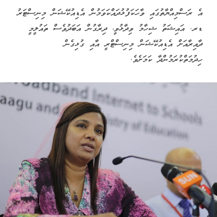
އެ ރަސްމިއްޔާތުގައި ވާހަކަފުޅުދައްކަވަމުން އެޑިއުކޭޝަން މިނިސްޓަރު
ޑރ. އައިޝަތު ޝިހާމު ވިދާޅުވީ، ދިރާގުން އަބަދުވެސް ތައުލީމީ
ދާއިރާއަށް އެޑިއުކޭޝަން މިނިސްޓްރީ އާއި ގުޅިގެން
ހިދުމަތްކުރަމުންދާ ކަމަށެވެ.