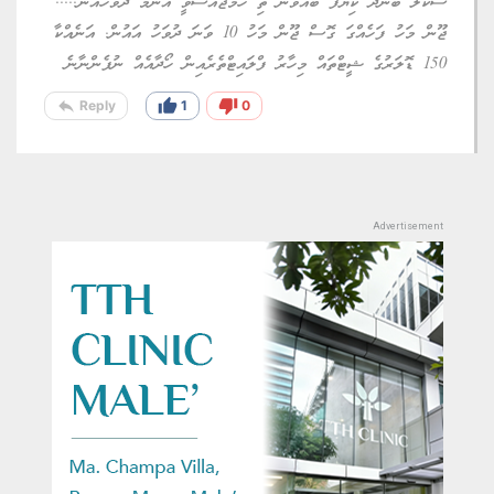
ސްކޫލް ބަންދޭ ކިޔާފަ ބާއްވަން ތި ހަމަޖެއްސެވީ އެންމެ ދުވަހެއްނު.....
ޖޫން މަހު ފަހެއްގަ ގޮސް ޖޫން މަހު 10 ވަނަ ދުވަހު އައުން. އަނެއްކާ
150 ޑޮލަރުގެ ޝީޓްތައް މިހާރު ފްލައިޓްތެރެއިން ހޯދާއެއް ނުފެންނާނެ
reply
thumb_up
thumb_down
Reply
1
0