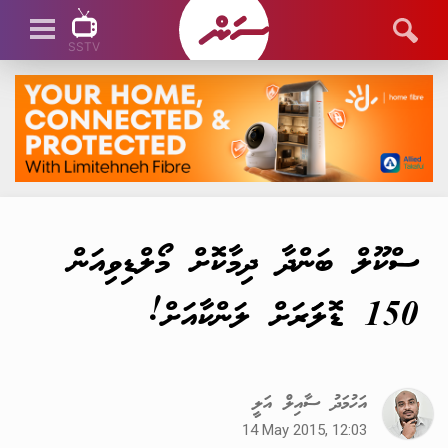
SSTV
SSTV LIVE
ސްކޫލް ބަންދާ ދިމާކޮށް މޯލްޑިވިއަން
150 ޑޮލަަރަށް ލަންކާއަށް!
އަހުމަދު ސާއިލް އަލީ
14 May 2015, 12:03