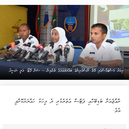
މިއަދު ކަސްޓަމްސްގައި އޮތް ނޫސްވެރިންގެ ބައްދަލުވުމުގެ ތެރެއިން -- ސަން ފޮޓޯ: އަލީ ނަސީރު
ރާއްޖެއަށް ބަޑިބޭހާއި ފަޓާސް އެތެރެކުރި ދެ މީހަކު ހައްޔަރުކޮށްފި
އެވެ.