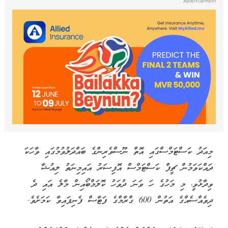
މިއަދު ކަސްޓަމްސްގައި އޮތް ނޫސްވެރިންގެ ބައްދަލުވުމުގައި ވާހަކަ
ދައްކަވަމުން ޗީފް ކަސްޓަމްސް އޮފިސަރު އައިމިނަތު ލިއުޝާ
ވިދާޅުވީ، މި މަހުގެ ހަ ވަނަ ދުވަހު ކޮލަމްބޯއިން މާލެ އައި ދެ
ދިވެއްސެއްގެ އަތުން 600 ގްރާމްގެ ފަޓާސް ފެނިފައިވާ ކަމަށެވެ.