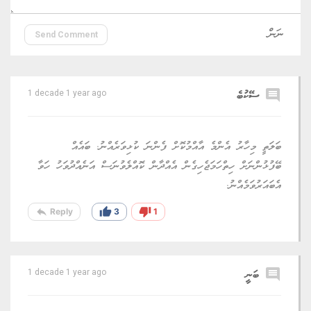
Send Comment
comment
ސޭކުބެ
1 decade 1 year ago
ބަލަތީ މިހާރު އެންމެ އާއްމުކޮށް ފެންނަ ކުޅިވަރެއްނު. ބައެއް
ބޭފުޅުންނަށް ހިތްހަމަޖެހިގެން އެއްދާން ކޮއްލެވުނަސް އަނެއްދުވަހު ހަވާ
އެބައަރުވަމެއްނު.
reply
thumb_up
thumb_down
Reply
3
1
comment
ބަނީ
1 decade 1 year ago