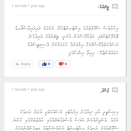
comment
ޓީޗަރެއް.
1 decade 1 year ago
މިހާރުވެސް ސްކޫލްތަކުގަ އިންޓަރނެޓްހުރޭ. އެކަމަކު ވައިފައިޕާސްވޯރޑް
ބޮޑުފޮށްޓަށްލައި ރައްކާކޮސްގެން އުޅެނީ. ޓީޗަރެއްގެ އައިޕެޑްން
މަސައްކަތެއްކޮސްލާކަށް ފިލާވަޅެއް ހުށަހަޅާކަށް ފެސިލިޓީސްއެއް
ހަމައެއްނުޖެހޭ.. މިއިތޯ އިންސާފަކީ.
reply
thumb_up
thumb_down
Reply
0
0
comment
ޖުނޭދް
1 decade 1 year ago
މިނިސްޓީރީ އާއި ދިރާގުން މިފެއްޓެވި މަސައްކަތަކީ ވަރަށް ރަނގަޅު
ކަމެއް. އުންމީދުކުރަން އަވަސް މުސްތަގުބަލެއްގައި ރާއްޖެތެރޭގައި ހުންނަ
ސްކޫލުތަކަށް ރަނގަޅު އިންޓަރނެޓް ކަނެކްޝަންތައް ލިބިގެންދާނެކަމަށް.