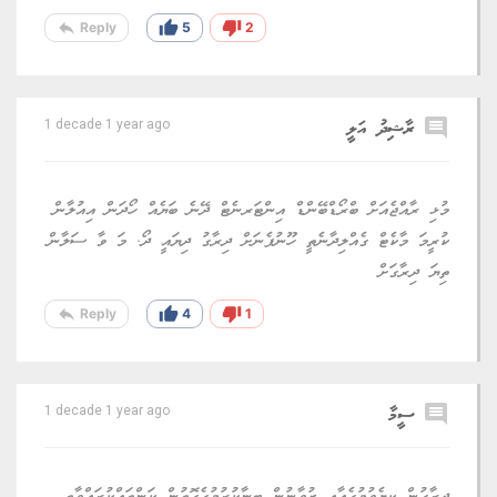
reply
thumb_up
thumb_down
Reply
5
2
comment
ރާޝިދު އަލީ
1 decade 1 year ago
މުޅި ރާއްޖެއަށް ބްރޯޑްބޭންޑް އިންޓަރނެޓް ދޭނެ ބަޔެއް ހޯދަން އިއުލާން
ކުރީމަ މާކެޓް ގެއްލިދާނެތީ ހޫނުފެނަށް ދިރާގު ދިޔައީ ދޯ. މަ ވާ ސަލާން
ތިޔަ ދިރާގަށް
reply
thumb_up
thumb_down
Reply
4
1
comment
ސީމާ
1 decade 1 year ago
ދިރާގުން ކިޔެވުމުގެއާއި ޒުވާނުން ބިނާކުރުމުގެގޮތުން ކަންތައްކުރައްވާތީ