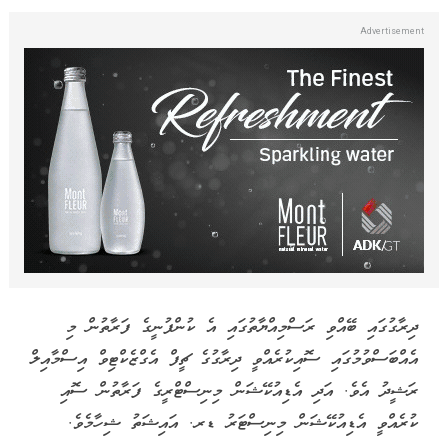
ދިރާގުގައި ބޭއްވި ރަސްމިއްޔާތުގައި އެ ކުންފުނީގެ ފަރާތުން މި
އެއްބަސްވުމުގައި ސޮއިކުރެއްވީ ދިރާގުގެ ޗީފް އެގްޒެކްޓިވް އިސްމާއިލް
ރަޝީދު އެވެ. އަދި އެޑިއުކޭޝަން މިނިސްޓްރީގެ ފަރާތުން ސޮއި
ކުރެއްވީ އެޑިއުކޭޝަން މިނިސްޓަރު ޑރ. އައިޝަތު ޝިހާމެވެ.