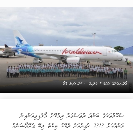
މޯލްޑިވިއަންގެ އެއާބަސް ފުލައިޓް-- ސަން ފައިލް ފޮޓޯ
ސްކޫލްތަކުގެ ބަންދު ދުވަސްވަރާ ދިމާކޮށް މޯލްޑިވިއަންއިން
ލަންއާއަށް 2313 ރުފިޔާއަށް ދެކޮޅު ޓިކެޓް ލިބޭ ޕުރޮމޯޝަނެއް