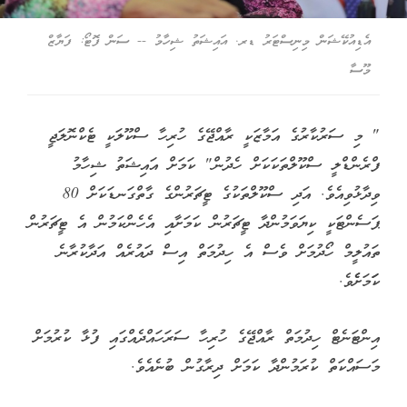
އެޑިއުކޭޝަން މިނިސްޓަރު ޑރ. އައިޝަތު ޝިހާމު -- ސަން ފޮޓޯ: ފަޔާޒް
މޫސާ
" މި ސަރުކާރުގެ އަމާޒަކީ ރާއްޖޭގެ ހުރިހާ ސްކޫލަކީ ޓެކްނޮލަޖީ
ފްރެންޑްލީ ސްކޫލްތަކަކަށް ހެދުން" ކަމަށް އައިޝަތު ޝިހާމު
ވިދާޅުވިއެވެ. އަދި ސްކޫލްތަކުގެ ޓީޗަރުންގެ ގާތްގަނޑަކަށް 80
ޕަސެންޓަކީ ކިޔަވަމުންދާ ޓީޗަރުން ކަމަށާއި އެހެންކަމުން އެ ޓީޗަރުން
ތައުލީމް ހޯދުމަށް ވެސް އެ ހިދުމަތް އިސް ދައުރެއް އަދާކުރާނެ
ކަަމަށެެވެ.
އިންޓަނެޓް ހިދުމަތް ރާއްޖޭގެ ހުރިހާ ސަރަހައްދެއްގައި ފުޅާ ކުރުމަށް
މަސައްކަތް ކުރަމުންދާ ކަމަށް ދިރާގުން ބުނެއެވެ.