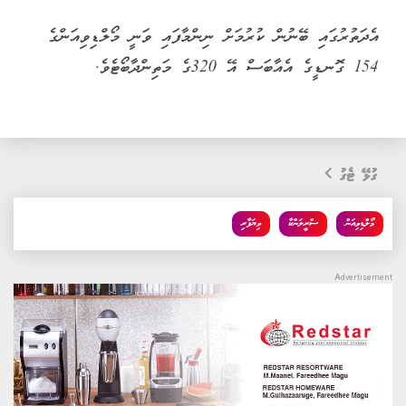
އެދަތުރުގައި ބޭނުން ކުރުމަށް ނިންމާފައި ވަނީ މޯލްޑިވިއަންގެ
154 ގޮނޑީގެ އެއާބަސް އޭ 320ގެ މަތިންދާބޯޓެވެ.
ގުޅޭ ޓެގު
މޯލްޑިވިއަން
ސްރީލަންކާ
ވިޔަފާރި