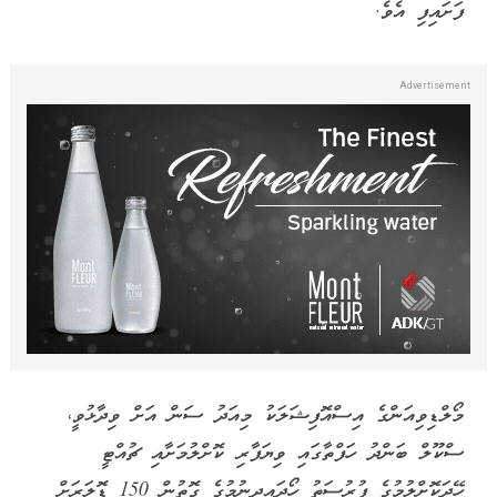
ފަށައިފި އެވެ.
މޯލްޑިވިއަންގެ އިސްއޮފިޝަލަކު މިއަދު ސަން އަށް ވިދާޅުވީ،
ސްކޫލް ބަންދު ހަފްތާގައި ވިޔަފާރި ކޮށްލުމަށާއި ޗުއްޓީ
ހޭދަކޮށްލުމުގެ ފުރުސަތު ހޯދައިދިނުމުގެ ގޮތުން 150 ޑޮލަރަށް