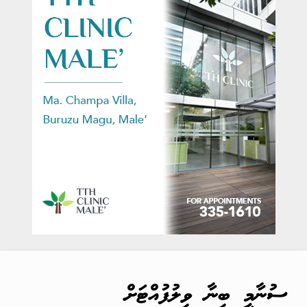
ސުނާމީ ބިނާ ވިލުފުއްޓަށް