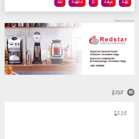
ފަޓާސް
ބަޑިބޭސް
ހަވާ
ކަސްޓަމްސް
ޚަބަރު
comment
ކޮމެންޓް