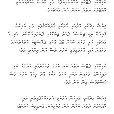
ބަޑިބޭހާއި ފަޓާހަކީ އެމްއެންޑީއެފްގެ ވަކި ހާއްސަ ހުއްދައެއްނެތި
ރާއްޖެއަށް އެތެރެ ކުރުން މަނާ އެއްޗެކެވެ.
ލިއުޝާ ވިދާޅުވި ގޮތުގައި އެތަކެތި އެތެރެކޮށްފައި ވަނީ އެމީހުން
ލައިގެން ތިބި ޖިންސުގެ ފަހަތު ޖީބަށްލައި ފޮރުވައިގެންނެވެ. އަދި އެ
އެއްޗެހި ހުރީ ވަރަށް ބޮޑަށް ޓޭޕް އޮޅައި ޕްލާސްޓިކް ކޮތަޅުތަކެއްގެ
ތެރެއަށް ލައި ފޮރުވައިފައި ކަމަށް ވެސް އޭނާ ވިދާޅުވި އެވެ.
ބަޑިބޭހާއި ފަޓާސް އެތެރެ ކުރި ކަމުގެ ތުހުމަތުގައި ހައްޔަރު ކުރި
ދެމީހުންގެ ތެރެއިން އެކަކީ ކުށުގެ ރެކޯޑު އޮތް މީހެއް ކަމަށް ވެސް
ކަސްޓަމްސް އިން ބުނެ އެވެ.
ލިއުޝާ ވިދާޅުވީ، އެމީހުން އެތަކެތި އެތެރެކޮށްފައިވަނީ އެއީ
ރާއްޖެއަށް އެތެރެ ކުރުން މަނާ ތަކެތިކަން އެނގިތިބެ ކަމަށެވެ.