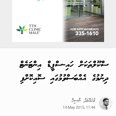
ސްކޫލްތަކަށް ހައި-ސްޕީޑް އިންޓަނެޓް
ދިނުމުގެ އެއްބަސްވުމުގައި ސޮއިކޮށްފި
މުޙައްމަދު ނާސިހް
14 May 2015, 11:44