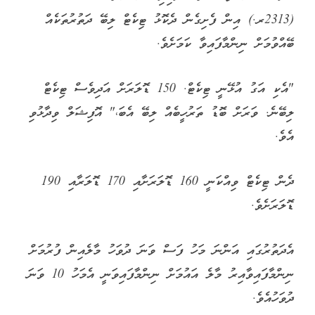
(2313ރ.) އިން ފެށިގެން ދެކޮޅު ޓިކެޓް ލިބޭ ދަތުރުތަކެއް
ބޭއްވުމަށް ނިންމާފައިވާ ކަމަށެވެ.
"އެކި އަގު އުޅޭނީ ޓިކެޓް. 150 ޑޮލަރަށް އަދިވެސް ޓިކެޓް
ލިބޭނެ. ވަރަށް ބޮޑު ތަރުހީބެއް ލިބޭ އެބަ،" އޮފިޝަލް ވިދާޅުވި
އެވެ.
ދެން ޓިކެޓް ވިއްކަނީ 160 ޑޮލަރަށާއި 170 ޑޮލަރާއި 190
ޑޮލަރަށެވެ.
އެދަތުރުގައި އަންނަ މަހު ފަސް ވަނަ ދުވަހު މާލެއިން ފުރުމަށް
ނިންމާފައިވާއިރު މާލެ އައުމަށް ނިންމާފައިވަނީ އެމަހު 10 ވަނަ
ދުވަހުއެވެ.