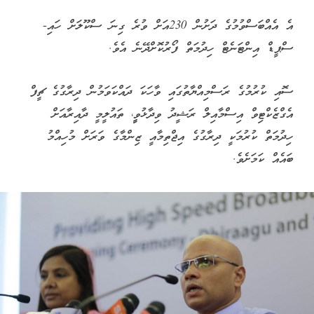
އެ އެއްބަސްވުމުގެ ދަށުން 230އަށް ވުރެ ގިނަ ސްކޫލަށް ހައި-
ސްޕީޑް އިންޓަނެޓް ހިދުމަތް ފޯރުކޮށްދޭނެ އެވެ.
ސޮއި ކުރުމުގެ ރަސްމިއްޔާތުގައި ވާހަކަ ދައްކަވަމުން ދިރާގުގެ ޗީފް
އެގްޒެކްޓިވް އިސްމާއިލް ރަޝީދު ވިދާޅުވީީ، ތައުލީމީ ދާއިރާއަށް
ހިދުމަތް ކުރުމަކީ ދިރާގުގެ އިޖްތިމާއީ ޒިންމާގެ ވަރަށް މުހިއްމު
ބައެއް ކަމަށެވެ.