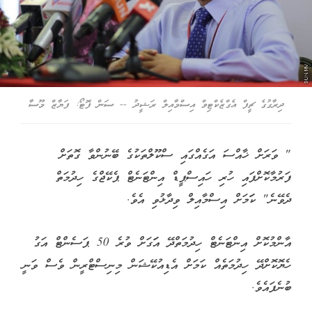
ދިރާގުގެ ޗީފް އެގްޒެކްޓިވް އިސްމާއިލް ރަޝީދު -- ސަން ފޮޓޯ: ފަޔާޒް މޫސާ
" ވަރަށް ޚާއްސަ އަގެއްގައި ސްކޫލްތަކުގެ ބޭނުންވާ ގޮތަށް
ފަރުމާކޮށްފައި ހުރި ހައިސްޕީޑް އިންޓަނެޓް ޕެކޭޖްގެ ހިދުމަތް
ދެވޭނެ" ކަަމަށް އިސްމާއިލް ވިދާޅުވި އެވެ.
އާންމުކޮށް އިންޓަނެޓް ހިދުމަތްދޭ އަަގަށް ވުރެ 50 ޕަސެންޓް އަގު
ހެޔޮކޮށްދޭ ހިދުމަތެއް ކަމަށް އެޑިއުކޭޝަން މިނިސްޓްރީން ވެސް ވަނީ
ބުނެފައެވެ.