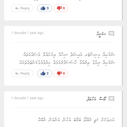
reply
thumb_up
thumb_down
Reply
3
0
comment
ސަނީހު
1 decade 1 year ago
ޝުކުރިޔާ މިނިސްޓަރ އައިޝަތް ޝިހާމް ތިކުރައްވާ މަސައްކަތައް.
ޝުކުރިޔާ ދިރާގު ތިދެއްވާ ހާސަސަމާލުކަމައް ކިޔެވުމުގެކަންތައްތަކައް.
reply
thumb_up
thumb_down
Reply
2
0
comment
މޫސާ އަހުމަދު
1 decade 1 year ago
ރަނގަޅަށް 3ޖީ ދެވޭތޯ ބަލާބަ އެހެން ކަންކަން ނުކޮއް.