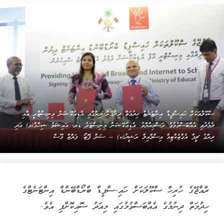
ސްކޫލްތަކަށް ހައިސްޕީޑް އިންޓަނެޓް ހިދުމަތް ދިނުމަށް ދިރާގާއި އެޑިއުކޭޝަން މިނިސްޓްރީ އާއި
ދެމެދުވި އެއްބަސްވުމުގެ ރަސްމިއްޔާތު. އެޑިއުކޭޝަން މިނިސްޓަރު ޑރ. އައިޝަތު ޝިހާމް(ވ) އަދި
ދިރާގު ޗީފް އެގްޒެކްޓިވް އިސްމާއިލް ރަޝީދު(ކ) -- ސަން ފޮޓޯ: ފަޔާޒް މޫސާ
ރާއްޖޭގެ ހުރިހާ ސްކޫލަކަށް ހައި-ސްޕީޑް ބްރޯޑްބޭންޑް އިންޓަނެޓްގެ
ހިދުމަތް ދިނުމުގެ އެއްބަސްވުމުގައި މިއަދު ސޮއިކޮށްފި އެވެ.