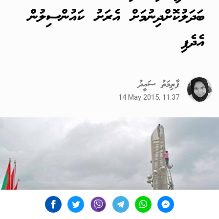
ބަދަލުކޮށްދިނުމަށް އެރަށު ކައުންސިލުން
އެދެފި
ފާތިމަތު ސައީދު
14 May 2015, 11:37