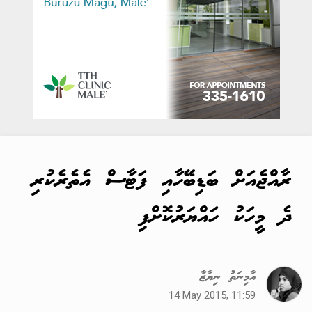
ރާއްޖެއަށް ބަޑިބޭހާއި ފަޓާސް އެތެރެކުރި
ދެ މީހަކު ހައްޔަރުކޮށްފި
އާމިނަތު ނިޔާޒާ
14 May 2015, 11:59