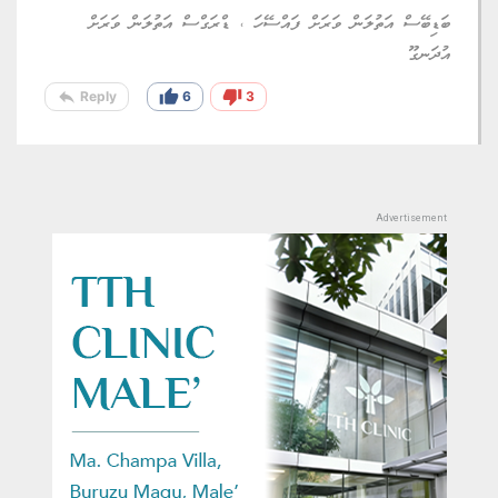
ބަޑިބޭސް އަތުލަން ވަރަށް ފައްސޭހަ ، ޑްރަގްސް އަތުލަން ވަރަށް
އުދަނގޫ
reply
thumb_up
thumb_down
Reply
6
3