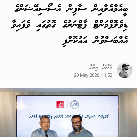
ބީއެމްއެލްއިން ސާފިން އެސޯސިއޭޝަންގެ
ޑިވެލޮޕްމަންޓް ޕާޓްނަރުގެ ގޮތުގައި ވެފައިވާ
އެއްބަސްވުން އައުކޮށްފި
އަޙްމަދު އިޔާދު
20 May 2026, 11:52