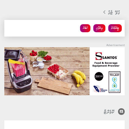
ގުޅޭ ޓެގު
ބީއެމްއެލް
ވިޔަފާރި
ޚަބަރު
comment
ކޮމެންޓް