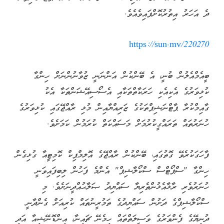
ދެ އަހަރު އިތުރުކޮށްފައިވެއެވެ.
https://sun.mv/220270
ބީއެމްއެލުން ބުނީ، އެ ބޭންކުން އަންނަނީ ޒުވާނުންނަށް ހިންގާ
ކުޅިވަރުގެ އެކިއެކި ހަރަކާތްތަކާއި އެސޯސިއޭޝަންތަކާ އެކު
ގާއިމްކުރާ ޕާޓްނަޝިޕްތަކުގެ ޒަރިއްޔާއިން މުޅި ރާއްޖޭގައި ކުޅިވަރުގެ
ހުނަރުތައް ތަރައްގީކުރުމަށް މަސައްކަތް ކުރަމުން ކަމަށެވެ.
ފާހަގަކުރެވޭ ގޮތުގައި، ބޭންކުން ރާއްޖޭގެ އޮލިމްޕިކް ކޮމިޓީއާ ގުޅިގެން
ހިންގާ "ސްޕޯޓްސް ސްކޯލާޝިޕް" އެންމެ ފަހުން ލިބިފައިވަނީ
ހުނަރުވެރި ރާޅާއެޅުންތެރިޔާ ސައްޔިދު ޞަލާޙުއްދީނަށެވެ. މި
ސްކޯލާޝިޕްގެ ދަށުން ސައްޔިދުގެ ތަމުރީނުތައް ކުރިއަށް ގެންދާނީ
ދުނިޔޭގެ ފެންވަރުގެ ވަސީލަތްތައް ހިމެނޭ ޗައިނާ، އިންޑޮނޭޝިއާ އަދި