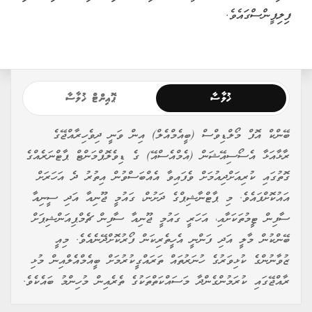
ފިލިޕީންސްގައެވެ.
ޚުލާސާ
ޕޮއިންޓް ޚުލާސާ
ބޭންކް އޮފް މޯލްޑިވްސް (ބީއެމްއެލް) އިން ވަނީ ދިވެހިރާއްޖޭގެ
ރާޅާއަޅާ އެސޯސިއޭޝަން (އެމްއެސްއޭ) ގެ ޑިވެލޮޕްމަންޓް ޕާޓްނަރެއްގެ
ގޮތުގައި ކުރިއަށްދިއުމަށް ވެފައިވާ އެއްބަސްވުން އިތުރު ދެ އަހަރަށް
އައުކޮށްފައެވެ. މި ޕާޓްނާޝިޕްގެ ދަށުން، ގައުމީ ޖޫނިއާ އަދި ސީނިއާ
ސާފިން ޓީމުތަކަށާއި، އަހަރީ ގައުމީ ޖޫނިއާ ސާފިން ޗެމްޕިއަންޝިޕަށް
ބޭންކުން މާލީ އަދި ފަންނީ އެހީތެރިކަން ފޯރުކޮށްދޭނެއެވެ. މިއީ
ޒުވާނުންގެ ކުޅިވަރުގެ ހުނަރުތައް ތަރައްގީކުރުމަށް ބީއެމްއެލްއިން މުޅި
ރާއްޖޭގައި ކުރަމުންގެންދާ މަސައްކަތްތަކުގެ ތެރެއިން މުހިންމު ބައެކެވެ.