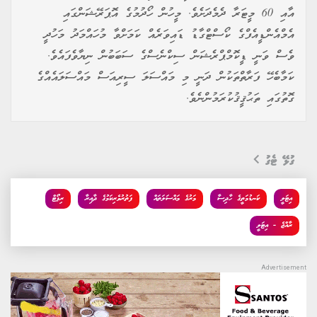
އާއި 60 މީޓަރާ ދެމެދަށެވެ. މީހުން ހޯދުމުގެ އޮޕަރޭޝަންގައި
އެމްއެންޑީއެފްގެ ކޯސްޓްގާޑު ޑައިވަރެއް ކަމަށްވާ މުހައްމަދު މަހުދީ
ވެސް ވަނީ ޑީކޮމްޕްރެޝަން ސިކްނެސްގެ ސަބަބުން ނިޔާވެފައެވެ.
ކަމާބެހޭ ފަރާތްތަކުން ދަނީ މި މައްސަލަ ސީރިއަސް މައްސަލައެއްގެ
ގޮތުގައި ތަޙުޤީޤުކުރަމުންނެވެ.
ގުޅޭ ޓެގު
އިޓަލީ
ކަނޑުމަތީގެ ހާދިސާ
މަރުގެ މައްސަލަތައް
ފަތުރުވެރިކަމުގެ ދާއިރާ
ރިޕޯޓް
ރާއްޖެ - އިޓަލީ