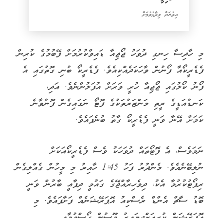
އިތުރަށް ވިދާޅުވުމަށް
މި ހާދިސާ ހިނގި ދުވަހު ޖޯޖިއާ ޑައިވްކުރުމަށް ފޭބުމުގެ ކުރިން
ފެޑެރީކޯއާ ފޯނުން ވާހަކަދެއްކިއެވެ. ފެޑެރީކޯ ބުނި ގޮތުގައި އެ
ފޯނު ކޯލުގައި ޖޯޖިއާ ހުރީ ވަރަށް އުފަލުންނެވެ. އަދި،
ކަނޑުއަޑީގެ ރީތި މަންޒަރުތަކުގެ ފޮޓޯ ނަގައިގެން ފޮނުވާނެ
ކަމަށް އޭނާ ވަނީ ފެޑެރީކޯ ގާތު ބުނެފައެވެ.
ނަމަވެސް، އެ ފޮޓޯތައް ދުވަހަކު ވެސް ފެޑެރީކޯއަކަށް
ނުލިބޭނެއެވެ. މެންދުރު ފަހު 1:45 ހާއިރު މި މީހުން ގެއްލިގެން
ރިޕޯޓުކުރުމާ އެކު، ދިވެހިރާއްޖޭގެ ގައުމީ ދިފާއީ ބާރުން ވަނީ
ބޮޑު ސާޗް އެންޑް ރެސްކިއު އޮޕަރޭޝަނެއް ފަށާފައެވެ. މި
އޮޕަރޭޝަން ކުރިއަށްދިޔައިރު މޫސުން ގޯސްވުމާއި