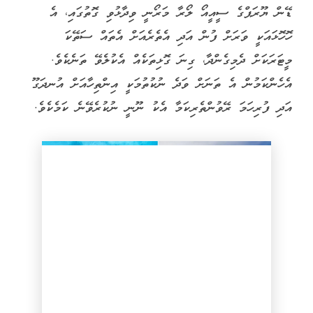
ޑޭން ޔޫރަޕްގެ ސީއީއޯ ލޯރާ މަރޯނީ ވިދާޅުވި ގޮތުގައި، އެ
ހޮހޮޅައަކީ ވަރަށް ފުން އަދި އެތެރެއަށް އެތައް ސަތޭކަ
މީޓަރަކަށް ދެމިގެންދާ، ގިނަ ގޮޅިތަކެއް އެކުލެވޭ ތަނެކެވެ.
އެހެންކަމުން އެ ތަނަށް ވަދެ ނުކުތުމަކީ އިންތިހާއަށް އުނދަގޫ
އަދި ފުރިހަމަ ރޭވުންތެރިކަމާ އެކު ނޫނީ ނުކުރެވޭނެ ކަމެކެވެ.