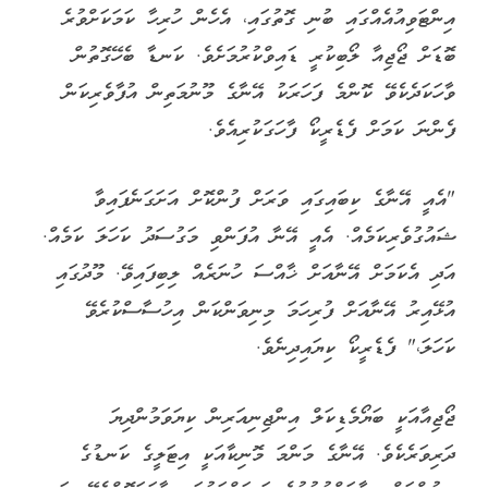
އިންޓަވިއުއެއްގައި ބުނި ގޮތުގައި، އެހެން ހުރިހާ ކަމަކަށްވުރެ
ބޮޑަށް ޖޯޖިއާ ލޯބިކުރީ ޑައިވްކުރުމަށެވެ. ކަނޑާ ބެހޭގޮތުން
ވާހަކަދެކެވޭ ކޮންމެ ފަހަރަކު އޭނާގެ މޫނުމަތިން އުފާވެރިކަން
ފެންނަ ކަމަށް ފެޑެރީކޯ ފާހަގަކުރިއެވެ.
"އެއީ އޭނާގެ ކިބައިގައި ވަރަށް ފުންކޮށް އަށަގަނެފައިވާ
ޝައުގުވެރިކަމެއް. އެއީ އޭނާ އުފަންވި މަގުސަދު ކަހަލަ ކަމެއް.
އަދި އެކަމަށް އޭނާއަށް ޚާއްސަ ހުނަރެއް ލިބިފައިވޭ. މޫދުގައި
އުޅޭއިރު އޭނާއަށް ފުރިހަމަ މިނިވަންކަން އިހުސާސްކުރެވޭ
ކަހަލަ،" ފެޑެރީކޯ ކިޔައިދިނެވެ.
ޖޯޖިއާއަކީ ބަޔޯމެޑިކަލް އިންޖިނިއަރިން ކިޔަވަމުންދިޔަ
ދަރިވަރެކެވެ. އޭނާގެ މަންމަ މޮނިކާއަކީ އިޓަލީގެ ކަނޑުގެ