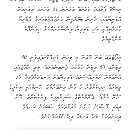
ރިސާޗް ފެލޯއެއް ކަމަށްވާ އުމުރުން 31 އަހަރުގެ މިއުރިއެލް
އޮޑެނީނޯއާއި، މެރިން ބަޔޮލޮޖީން ގްރެޖުއޭޓްވެފައިވާ ފެޑެރީކޯ
ގުއަލްޓިއޭރީ އަދި ޑައިވިން އިންސްޓްރަކްޓަރު ޖިއަންލޫކާ
ބެނެޑެޓީއެވެ.
ރިޕޯޓުތައް ބުނާ ގޮތުން މި މީހުން ޑައިވްކޮށްފައިވަނީ 50
މީޓަރާއި 60 މީޓަރާ ދެމެދުގެ ފުންމިނަކަށެވެ. މިއީ ރާއްޖޭގައި
އާންމުކޮށް ރެކްރިއޭޝަނަލް ޑައިވިންއަށް ކަނޑައަޅާފައިވާ 30
މީޓަރުގެ ލިމިޓަށްވުރެ މާ ފުން މިންވަރެކެވެ. މޮނިކާއަކީ އިޓަލީގެ
"މާރޭ ކާލްޑޯ" ޕްރޮޖެކްޓްގެ ސައިންޓިފިކް ޑިރެކްޓަރެވެ. އޭނާ
ދިޔައީ މޫސުމަށް އަންނަ ބަދަލުތަކުގެ ސަބަބުން ކަނޑުގެ
ދިރުންތަކަށް ކުރާ އަސަރު ދިރާސާކުރަމުންނެވެ.