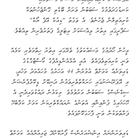
ކަނޑުގަދަވުމުގެ ސަބަބުން ވަރަށް ބޮޑެތި ގޮންޖެހުންތަކާ
ކުރިމަތިލާން ޖެހުނެވެ. އެ ވަގުތު "ޑިއުކް އޮފް ޔޯކް"
ސަފާރީގައި އިތުރު ވިއްސަކަށް އިޓަލީގެ ފަތުރުވެރިން ތިއްބެވެ.
މީހުން ހޯދުމުގެ މަސައްކަތުގެ ތެރޭގައި އިތުރު ހިތާމަވެރި ކަމެއް
ވަނީ ކުރިމަތިވެފައެވެ. އެއީ އެމްއެންޑީއެފްގެ ކޯސްޓްގާޑުގެ
ޑައިވަރެއް ކަމަށްވާ އުމުރުން 44 އަހަރުގެ މުހައްމަދު މަހުދީ،
މި އޮޕަރޭޝަނުގައި ހަރަކާތްތެރިވަމުން ދަނިކޮށް ޑީކޮމްޕްރެޝަން
ސިކްނެސްގެ ސަބަބުން މަރުވުމެވެ. މިކަމުން ދައްކުވައިދެނީ އެ
ހޮހަޅައިގެ ފުންމިނާއި އެތަނުގެ ނުރައްކާތެރިކަން ކަމަށް ކަމާބެހޭ
ފަރާތްތަކުން ވަނީ ފާހަގަކޮށްފައެވެ.
ޑައިވަރުންނަށް އިންޝުއަރެންސް ފޯރުކޮށްދޭ ޖަމިއްޔާއެއް ކަމަށްވާ