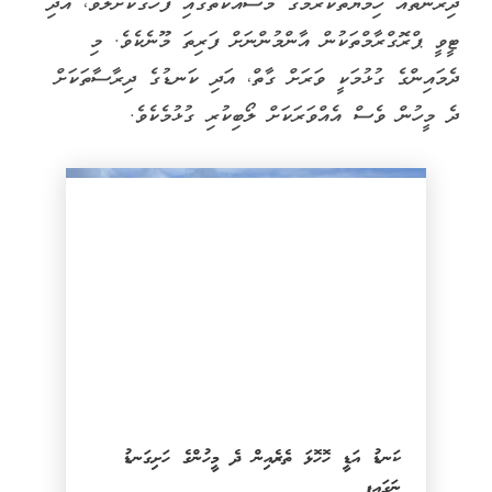
ދިރުންތައް ހިމާޔަތްކުރުމުގެ މަސައްކަތުގައި ފާހަގަކޮށްލެވޭ، އަދި
ޓީވީ ޕްރޮގްރާމްތަކުން އާންމުންނަށް ފަރިތަ މޫނެކެވެ. މި
ދެމައިންގެ ގުޅުމަކީ ވަރަށް ގާތް، އަދި ކަނޑުގެ ދިރާސާތަކަށް
ދެ މީހުން ވެސް އެއްވަރަކަށް ލޯބިކުރި ގުޅުމެކެވެ.
ކަނޑު އަޑީ ހޮހޮޅަ ތެރެއިން ދެ މީހުންގެ ހަށިގަނޑު
ނަގައިފި