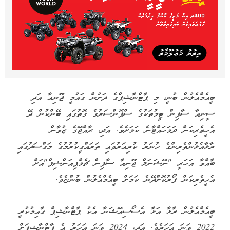
ބީއެމްއެލުން ބުނީ، މި ޕާޓްނާޝިޕްގެ ދަށުން ގައުމީ ޖޫނިއާ އަދި
ސީނިއާ ސާފިން ޓީމުތަކުގެ ސްޕޮންސަރުގެ ގޮތުގައި ބޭންކުން ދޭ
އެހީތެރިކަން ދަމަހައްޓާނެ ކަމަށެވެ. އަދި، ރާއްޖޭގެ ޒުވާން
ރާޅާއެޅުންތެރިންގެ ހުނަރު ކުރިއަރުވައި ތަރައްގީކުރުމުގެ މަގްސަދުގައި
ބާއްވާ އަހަރީ "ނޭޝަނަލް ޖޫނިއާ ސާފިން ޗެމްޕިއަންޝިޕް"އަށް
އެހީތެރިކަން ފޯރުކޮށްދޭނެ ކަމަށް ބީއެމްއެލުން ބުންޏެވެ.
ބީއެމްއެލުން ރާޅާ އަޅާ އެސޯސިއޭޝަނާ އެކު ޕާޓްނާޝިޕް ގާއިމުކުރީ
2022 ވަނަ އަހަރެވެ. އަދި، 2024 ވަނަ އަހަރު އެ ޕާޓްނާޝިޕަށް