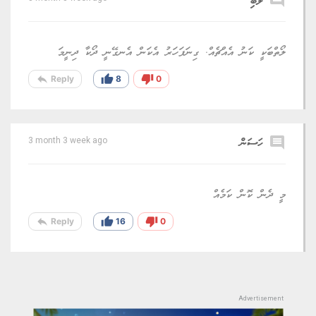
ލޯބި
ލޯތްބަކީ ކަނު އެއްޗެއް. ގިނަފަހަރު އެކަން އެނގޭނީ ދޯކާ ދިނީމަ
reply
thumb_up
thumb_down
Reply
8
0
comment
ހަސަން
3 month 3 week ago
މީ ދެން ކޮން ކަމެއް
reply
thumb_up
thumb_down
Reply
16
0