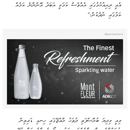
އެއީ ދިރިއުޅުމުގައި އެއްވެސް ކަމަކީ އަބަދު އޮންނާނެ ކަމެއް
ކަމުގައި ނުދެކުން,"
މިއީ މިދިޔަ ބުރާސްފަތި ދުވަހު ރާއްޖޭގައި ހިނގި ޑައިވިން