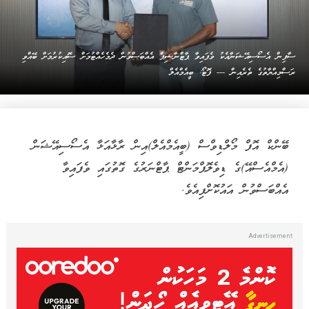
ސާފިން އެސޯސިއޭޝަނާއެކު ވެފައިވާ ޕާޓްނާޝިޕް އެއްބަސްވުން ދެމެހެއްޓުމަށް ސޮއިކުރުމަށް ބޭއްވި
ރަސްމިއްޔާތުގެ ތެރެއިން --- ފޮޓޯ: ބީއެމްއެލް
ބޭންކް އޮފް މޯލްޑިވްސް (ބީއެމްއެލް)އިން ރާޅާއަޅާ އެސޯސިއޭޝަން
(އެމްއެސްއޭ)ގެ ޑިވެލޮޕްމަންޓް ޕާޓްނަރުގެ ގޮތުގައި ވެފައިވާ
އެއްބަސްވުން އައުކޮށްފިއެވެ.