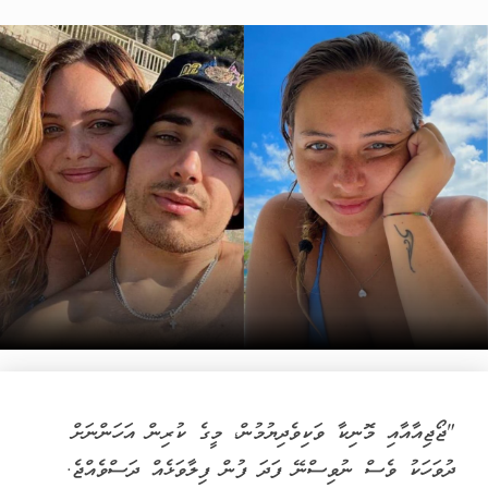
"ޖޯޖިއާއާއި މޮނިކާ ވަކިވެދިޔުމުން، މީގެ ކުރިން އަހަންނަށް
ދުވަހަކު ވެސް ނުވިސްނޭ ފަދަ ފުން ފިލާވަޅެއް ދަސްވެއްޖެ.