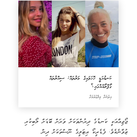
ކަނޑުއަޑީ ހޮހަޅައިގެ މަރުތައް: ސިއްރުތައް
ގޯޕްރޯއެއްގައި؟
އިތުރަށް ވިދާޅުވުމަށް
ޖޯޖިއާއަކީ ކަނޑުގެ ދިރުންތަކަށް ވަރަށް ބޮޑަށް ލޯބިކުރި
ޒުވާނެކެވެ. ފެޑެރީކޯ އިޓަލީގެ ނޫސްތަކަށް ދިން