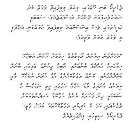
ފެޑެރީކޯ ބުނި ގޮތުގައި، މިއަދު ލިބިފައިވާ ވަގުތާ މެދު
ޝުކުރުވެރިވުމަށް އޭނާއަށް ދަސްވެއްޖެއެވެ. ސަބަބަކީ
ހަގީގަތުގައި ވެސް އިންސާނާއަށް ލިބިފައިވާ ހަމައެކަނި އެއްޗަކީ
މި ވަގުތު ކަމަށް ވާތީއެވެ.
"އަހަރެމެން އިތުރަށް ލޯބިވުމުގެ ހިތްވަރު ހޯދަން އެބަޖެހޭ.
ހިތުގައިވާ އެއްޗެއް ބުނުމަށާއި، ލޯބިވާ މީހުންގެ ގައިގައި ބާރަށް
ބައްދާލުމަށާއި، ކޮންމެ ވަގުތުކޮޅެއްގެ އުފާ ހޯދަން އެބަޖެހޭ. އެއީ
ކިތަންމެ އާދައިގެ ކުޑަ ކަމެއް ކަމުގައި ހީވި ނަމަވެސް މެ.
ސަބަބަކީ ގިނަ ފަހަރަށް އެންމެ އަގުބޮޑު ހަނދާންތަކަކަށް
ވެގެންދަނީ ހަމަ އެ ކުދިކުދި ވަގުތުކޮޅުތައް ކަމަށް ވާތީ,"
ފެޑެރީކޯގެ ސިޓީގައި ލިޔެފައިވެއެވެ.