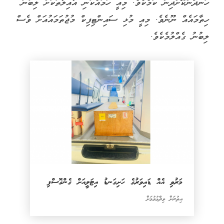
ހަނދާންކޮށްދިން ކަމެކެވެ. މިއީ ހަމައެކަނި އާއިލާތަކަށް ލިބުނު
ހިތާމައެއް ނޫނެވެ. މިއީ މުޅި ސައިންޓިފިކް މުޖުތަމައުއަށް ވެސް
ލިބުނު ގެއްލުމެކެވެ.
މަރުވި އެއް ޑައިވަރުގެ ހަށިގަނޑު އިޓަލީއަށް ގެންގޮސްފި
އިތުރަށް ވިދާޅުވުމަށް