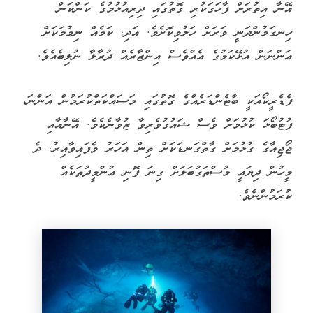
އޭނާ އިތުރަށް ފާހަގަކުރި ގޮތުގައި ދިރިއުޅުމުގެ ކަންކަން
ހިނގަމުންދަނީ ވަރަށް ހަލުވިކޮށެވެ. އަދި، ކަމެއް ނިމުމަކަށް
އަންނަން އުޅޭކަމުގެ އެއްވެސް އިންޒާރެއް ދުރާލާ ނުލިބެއެވެ.
ފެޑެރީކޯއަކީ ބާޓެންޑަރެއްގެ ގޮތުގައި މަސައްކަތްކުރަމުން އަންނަ،
ފުޓުބޯޅަ ކުޅުމަށް ވެސް ޝައުގުވެރިވާ ޒުވާނެކެވެ. އޭނާއާއި
ޖޯޖިއާގެ ގުޅުމަށް ގާތްގަނޑަކަށް ތިން އަހަރު ވެފައިވާއިރު، ދެ
މީހުން ދިޔައީ މުސްތަގުބަލަށް ގިނަ ފޮނި އުންމީދުތަކެއް
ކުރަމުންނެވެ.