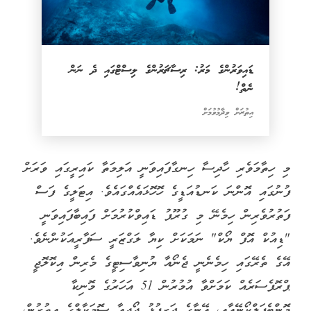
ޑައިވަރުންގެ މަރު: ރިސާޗަރުންގެ ލިސްޓްގައި ދެ ނަން
ނެތް!
އިތުރަށް ވިދާޅުވުމަށް
މި ހިތާމަވެރި ހާދިސާ ހިނގާފައިވަނީ އަލިމަތާ ކައިރީގައި ވަރަށް
ފުނުގައި އޮންނަ ކަނޑުއަޑީގެ ހޮހޮޅައެއްގައެވެ. އިޓަލީގެ ފަސް
ފަތުރުވެރިން ހިމެނޭ މި ގުރޫޕު ޑައިވްކުރުމަށް ފައިބާފައިވަނީ
"ޑިއުކް އޮފް ޔޯކް" ނަމަކަށް ކިޔާ ލަގްޒަރީ ސަފާރީއަކުންނެވެ.
އޭގެ ތެރޭގައި ހިމެނެނީ ޖެނޯއާ ޔުނިވާސިޓީގެ މެރިން އިކޮލޮޖީ
ޕްރޮފެސަރެއް ކަމަށްވާ އުމުރުން 51 އަހަރުގެ މޮނިކާ
މޮންޓެފަލްކޯނޭއާއި، އޭނާގެ ދަރިފުޅު ޖޯޖިއާ ސޮމަކާލްގެ އިތުރުން،