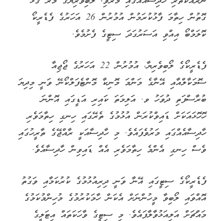
ނުރައްކާތެރި ހާދިސާއެއްގައި މަރުވި, ލޯބިވެރިޔާގެ މަރާ ގުޅޭ
ގޮތުން ހިތާމަ ފާޅުކުރަމުން އުމުރުން 26 އަހަރުގެ ފެޑެރީކޯ
ކޮލަމްބޯ އިއްވި އަސަރުގަދަ ސިޓީގެ ފެށުމެވެ.
ފެޑެރީކޯގެ ލޯބިވެރިޔާ، އުމުރުން 22 އަހަރުގެ ޖޯޖިއާ
ސޮމަކާލްއާއި އޭނާގެ މަންމަ މޮނިކާ މޮންޓެފަލްކޯނޭ ވަނީ މިދިޔަ
ބުރާސްފަތި ދުވަހު ވ. އަލިމަތަ ކައިރި އަޑީގައި އޮންނަ
ހޮހޮޅައަކަށް ޑައިވްކުރަން އުޅުމުގެ ތެރޭގައި ހިނގި ހިތާމަވެރި
ހާދިސާއެއްގައި މަރުވެފައެވެ. މި ހާދިސާއަކީ ރާއްޖޭގެ ތާރީހުގައި
ވެސް ހިނގި އެންމެ ހިތާމަވެރި އެއް ޑައިވިން ހާދިސާއެވެ.
ފެޑެރީކޯގެ ސިޓީގައި އޭނާ ވަނީ ދިރިއުޅުމުގެ ކުރުކަމާއި ވަގުތު
އޮއްވައި ލޯބިވާ މީހުންނަށް އެކަން ހާމަކުރުމުގެ މުހިންމުކަމުގެ
މައްޗަށް އަލިއަޅުވާލާފައެވެ. މި ސިޓީގެ ވާހަކަތައް އިޓަލީގެ