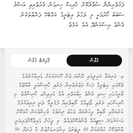
ފަޅުވެރިންނާ ސުވާލުކޮށް، ހާދިސާ ހިނގަން މެދުވެރިވި އަސްލު
ސަބަބު ހޯދުމަކީ މި ވަގުތު އިޓަލީގެ ކަމާބެހޭ ފަރާތްތަކުން
އެންމެ އިސްކަންދޭ އެއް ކަމެވެ.
ޚުލާސާ
ޕޮއިންޓް ޚުލާސާ
ވ. އަލިމަތާ ކައިރީގައި އޮންނަ ފުން ހޮހަޅައަކަށް ޑައިވްކުރުމުގެ
ތެރޭގައި އިޓަލީގެ ފަސް ފަތުރުވެރިން މަރުވި ހާދިސާއަކީ ރާއްޖޭގެ
ތާރީޚުގައި ހިނގި އެންމެ ހިތާމަވެރި އެއް ޑައިވިންގ ހާދިސާއެވެ. މި
ހާދިސާގައި މަރުވި ޖޯޖިއާގެ ލޯބިވެރިޔާ ފެޑެރީކޯ ވަނީ ދިރިއުޅުމުގެ
ކުރުކަމާއި ލޯބިވާ މީހުންނަށް ވަގުތު ދިނުމުގެ މުހިންމުކަން ހާމަކޮށް
އަސަރުގަދަ ސިޓީއެއް ޢާންމުކޮށްފައެވެ. މި މީހުން ޑައިވްކޮށްފައިވަނީ
އާންމުކޮށް ހުއްދަކުރާ 30 މީޓަރުގެ މިންގަނޑަށްވުރެ މާ ފުނަށް، 50