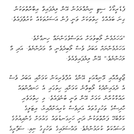
ފެޑެރީކޯގެ ސިޓީ ނިންމާލަމުން އޭނާ ލިޔެފައިވާ އިބާރާތްތަކުން
ގިނަ ބައެއްގެ ހިތްތަކަށް ވަނީ ފުން އަސަރުތަކެއް ކުރުވާފައެވެ.
"އަހަރެމެން ލޯބިވުމަށް އަވަސްވެގަންނަމާ ހިނގާށެވެ.
އަހަރެމެންނަށް އަބަދު ވެސް ލޯބިދެވެނީ މާ މަދުންނެވެ. އަދި މާ
ލަހުންނެވެ،" އޭނާ ލިޔެފައިވެއެވެ.
ޖޯޖިއާއާއި މޮނިކާއަކީ އޭނާގެ އުފާވެރިކަން ކަމަށާއި އަބަދު ވެސް
އެ ދެމައިންދެކެ ލޯބިވާނެ ކަމަށާއި ހިތުގައި އެ ހަނދާންތައް
ރައްކާކުރާނެ ކަމަށް އޭނާ ވަނީ ބުނެފައެވެ. މި ހިތާމަވެރި
ހާދިސާގެ ތަހުގީގުތައް އަދިވެސް ކުރިއަށްދާއިރު، އިޓަލީގެ
ކަމާބެހޭ ފަރާތްތަކުން ދަނީ ހަށިގަނޑުތައް ގައުމަށް ގެންދިއުމުގެ
މަސައްކަތް ކުރަމުންނެވެ. މައްސަލައިގެ ތަހުގީގު ނިމި، ސަފާރީގެ