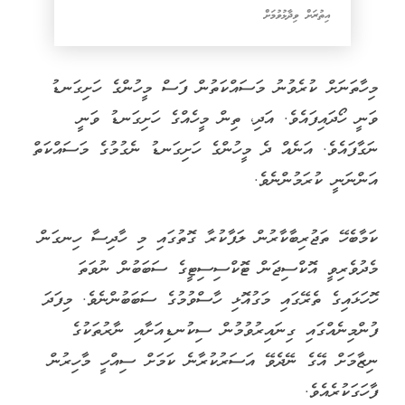
އިތުރަށް ވިދާޅުވުމަށް
މިހާތަނަށް ކުރެވުނު މަސައްކަތުން ފަސް މީހުންގެ ހަށިގަނޑު
ވަނީ ހޯދައިފައެވެ. އަދި، ތިން މީހެއްގެ ހަށިގަނޑު ވަނީ
ނަގާފައެވެ. އަނެއް ދެ މީހުންގެ ހަށިގަނޑު ނެގުމުގެ މަސައްކަތް
އަންނަނީ ކުރަމުންނެވެ.
ކަމާބެހޭ ތަޖުރިބާކާރުން ލަފާކުރާ ގޮތުގައި މި ހާދިސާ ހިނގަން
މެދުވެރިވީ އޮކްސިޖަން ޓޮކްސިސިޓީގެ ސަބަބުން ނުވަތަ
ހޮހަޅައިގެ ތެރޭގައި މަގުއޮޅި ހާސްވުމުގެ ސަބަބުންނެވެ. މިފަދަ
ފުންމިނެއްގައި ގިނައިރުވުމުން ސިކުނޑިއަށާއި ނާރުތަކުގެ
ނިޒާމަށް އޭގެ ނޭދެވޭ އަސަރުކުރާނެ ކަމަށް ސިއްހީ މާހިރުން
ފާހަގަކުރެއެވެ.