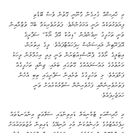
މި ހާދިސާއާ ގުޅިގެން ގާނޫނީ ގޮތުން ވެސް ބޮޑެތި
ފިޔަވަޅުތަކެއް ދަނީ އަޅަމުންނެވެ. ފަތުރުވެރިކަމާ ބެހޭ ވުޒާރާއިން
ވަނީ ތަހުގީގު ނިމެންދެން "ޑިއުކް އޮފް ޔޯކް" ސަފާރީގެ
އޮޕަރޭޓިން ލައިސަންސް ހިފަހައްޓާފައެވެ. މީގެ އިތުރުން،
އިޓަލީގެ ރޯމްގެ ޕްރޮސެކިއުޓަރުން ވަނީ މިއީ އިހުމާލުން މީހަކު
މަރުވުމުގެ މައްސަލައެއްގެ ގޮތުގައި ބަލައި، ޖިނާއީ ތަހުގީގެއް
ފަށާފައެވެ. މި ތަހުގީގުގެ ތެރެއިން ސަފާރީގައި ތިބި އެހެން
ފަތުރުވެރިންނާއި ފަޅުވެރިންނާ ސުވާލުކުރުމަށް ވަނީ
ހަމަޖެހިފައެވެ.
މި ހާދިސާއަކީ ޓެކްނިކަލް ޑައިވިންގައި ސަލާމަތީ މިންގަނޑުތައް
ހިފެހެއްޓުމުގެ މުހިންމުކަން މުޅި ދުނިޔޭގެ ޑައިވިން މުޖުތަމައުއަށް