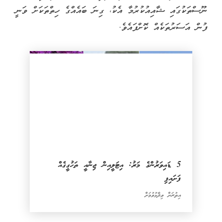
ނޫސްތަކުގައި ޝާއިއުކުރުމާ އެކު، ގިނަ ބައެއްގެ ހިތްތަކަށް ވަނީ
ފުން އަސަރުތަކެއް ކޮށްފައެވެ.
5 ޑައިވަރުންގެ މަރު: އިޓަލީއިން ޖިނާއީ ތަހުގީގެއް
ފަށައިފި
އިތުރަށް ވިދާޅުވުމަށް