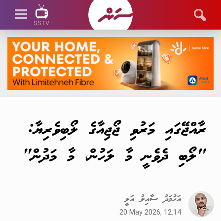
SSTV
SSTV LIVE
ރާއްޖޭގައި މަރުވި ޖޯޖިއާގެ ލޯބިވެރިޔާ:
"ލޯބި ދެވެނީ މާ ލަހުން، މާ މަދުން"
އަހުމަދު ސާއިލު އަލީ
20 May 2026, 12:14