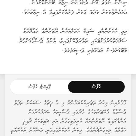
ނިޝާން ނުވަތަ މޫނު ދެނެގަންނަ ނިޒާމު ބޭނުންކޮށްގެން
އެކައުންޓްތަކަށް ވަދެވޭ ގޮތަށް ފަރުމާކޮށްފައިވާ އާ ނިޒާމެކެވެ.
މިއީ ހެކަރުންނާއި ސައިބާ ހަމަލާތަކުން ޔޫޒަރުންގެ މައުލޫމާތު
ސަލާމަތްކުރުމަށްޓަކައި ތައާރަފުކޮށްފައިވާ، އާންމު ޕާސްވޯޑަށްވުރެ
މާބޮޑަށްވެސް ރައްކާތެރި ވަސީލަތެކެވެ.
ޚުލާސާ
ޕޮއިންޓް ޚުލާސާ
ގޫގުލްއިން މިހާރު ތަޖުރިބާކުރަމުންދާ މި އާ ފީޗާގެ ސަބަބުން، ތަފާތު
ޕާސްވޯޑް މެނޭޖަރުތަކުގެ މެދުގައި ޕާސްކީތައް ބަދަލުކުރުމަށް
އެންޑްރޮއިޑް ޔޫޒަރުންނަށް ކުރިމަތިވަމުން އައި ދަތިތަކަށް ދާއިމީ
ހައްލެއް ލިބިގެންދާނެއެވެ. މިކަން ހާމަކޮށްފައިވަނީ މަޝްހޫރު ޓެކްނޮލޮޖީ