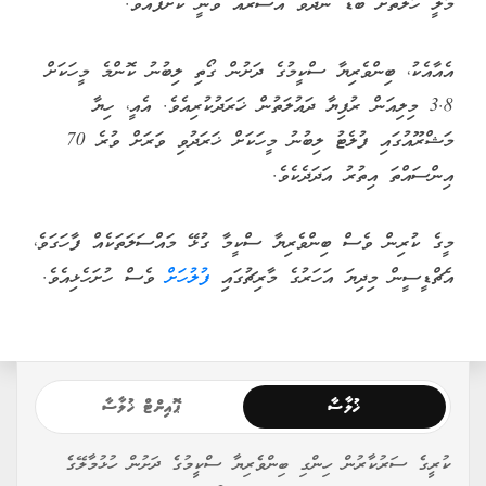
މާލީ ހާލަތަށް ބޮޑު ނޭދެވޭ އަސަރެއް ވަނީ ކޮށްފައެވެ.
އެއާއެކު، ބިންވެރިޔާ ސްކީމުގެ ދަށުން ގޯތި ލިބުނު ކޮންމެ މީހަކަށް
3.8 މިލިއަން ރުފިޔާ ދައުލަތުން ޚަރަދުކުރިއެވެ. އެއީ، ހިޔާ
މަޝްރޫއުގައި ފުލެޓު ލިބުނު މީހަކަށް ޚަރަދުވި ވަރަށް ވުރެ 70
އިންސައްތަ އިތުރު އަދަދެކެވެ.
މީގެ ކުރިން ވެސް ބިންވެރިޔާ ސްކީމާ ގުޅޭ މައްސަލަތަކެއް ފާހަގަވެ،
އެޗްޑީސީން މިދިޔަ އަހަރުގެ މާރިޗުގައި
ފުލުހަށް
ވެސް ހުށަހެޅިއެވެ.
ޚުލާސާ
ޕޮއިންޓް ޚުލާސާ
ކުރީގެ ސަރުކާރުން ހިންގި ބިންވެރިޔާ ސްކީމުގެ ދަށުން ހުޅުމާލޭގެ