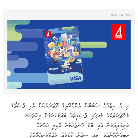
މި އާ ނިޒާމުގެ ސަބަބުން އެންޑްރޮއިޑް ޔޫޒަރުންނަށް އެކި ޕާސްވޯޑް
މެނޭޖަރުތަކުގެ މެދުގައި ޕާސްކީތައް ބަދަލުކުރުމަށް މިހާތަނަށް
ކުރިމަތިވަމުން އައި ބޮޑު ގޮންޖެހުމަށް ދާއިމީ ހައްލެއް
ލިބިގެންދާނެއެވެ. މިއީ ސިއްރު ކޯޑުތައް ރައްކާތެރިކަމާއެކު