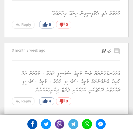
ހުަޅުމާލެ އެއީ އެޗްޑީސީއިން ހިންގާ ފިހާރައެއް!
reply
thumb_up
thumb_down
Reply
6
0
comment
ހަސްމާ
3 month 3 week ago
އަޅުގަނޑުމެންނަށް ވެސް ކުލީގެ ސަބްސިޑީ ދެއްވާ ، ކުއްޔަށް އުޅޭ
ހުރިހާ އެންމެންނަށް ކުލީގެ ސަބްސިޑީ ދެއްވާ ، ކުލީގެ ސަބްސިޑީ
ދައުލަތުން ދޭންޖެހެނީ ހަމައެކަނި ފްލެޓް ލިބުނީމައެއްނުން.
reply
thumb_up
thumb_down
Reply
4
0