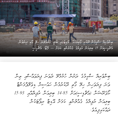
ބިންވެރިޔާ ސްކީމުން ދޫކުރި ގޯތިތަކެއް: އޮޑިޓުގައި ބުނީ، ހުޅުމާލޭން ހިލޭ ގޯތި ދިނުމުން
އެޗްޑީސީއަށް 15 ބިލިއަން ރުފިޔާގެ ގެއްލުންވި ކަމަށް --- ފޮޓޯ/ އެޗްޑީސީ
ބިންވެރިޔާ ސްކީމުގެ ދަށުން ހުޅުމާލޭ ދެވަނަ ފިޔަވައްސާއި ތިން
ވަނަ ފިޔަވަހިން ހިލޭ ގޯތި ދޫކުރުމުން ހައުސިން ޑިވެލޮޕްމަންޓް
ކޯޕަރޭޝަން (އެޗްޑީސީ)އަށް 14.85 ބިލިއަން ރުފިޔާއާއި 15.93
ބިލިއަން ރުފިޔާގެ ގެއްލުންވި ކަމަށް އޮޑިޓް ރިޕޯޓަކުން
ދައްކައިފިއެވެ.