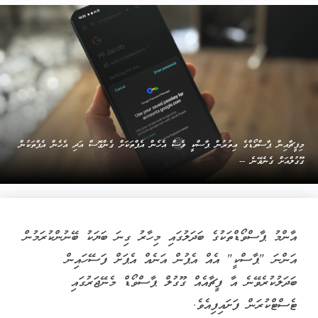
މިފީޗާއިން ޕާސްވޯޑްގެ އިތުރުން ޕާސްކީ ވެސް އެހެން އެޕްތަކަށް ގެންގޮސް އަދި އެހެން އެޕްތަކުން
ގޫގުލްއަށް ގެނެވޭނެ --
އާންމު ޕާސްވޯޑްތަކުގެ ބަދަލުގައި މިހާރު ގިނަ ބަޔަކު ބޭނުންކުރަމުން
އަންނަ "ޕާސްކީ" އެއް އެޕުން އަނެއް އެޕަށް ފަސޭހައިން
ބަދަލުކުރެވޭނެ އާ ފީޗާއެއް ގޫގުލް ޕާސްވޯޑް މެނޭޖަރުގައި
ޓެސްޓްކުރަން ފަށައިފިއެވެ.