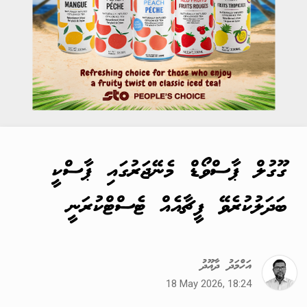
ގޫގުލް ޕާސްވޯޑް މެނޭޖަރުގައި ޕާސްކީ
ބަދަލުކުރެވޭ ފީޗާއެއް ޓެސްޓްކުރަނީ
އަހްމަދު ދާއޫދު
18 May 2026, 18:24