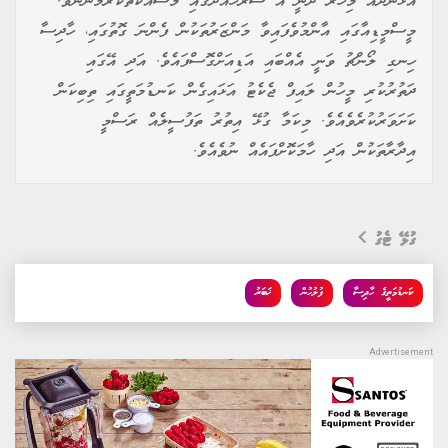
އުޅަނދެއް މިހާރު ދަނީ އެ ސަރަހައްދުގައި މަސައްކަތްކުރަމުންނެވެ.
މީސްމީޑިއާގައި އާންމުވެފައިވާ މަންޒަރުތަކުން ފެންނަ ގޮތުގައި، ހާދިސާ
ހިނގި ލޯންޗު ވަނީ އެއްބައި އަޑިއަށްގޮސްފައެވެ. އަދި އޭގައި
ދަތުރުކުރި މީހުން ލައިފް ޖެކެޓު އަޅައިގެން ކަނޑުމަތީގައި ތިބިކަން
ކަށަވަރުކުރެވެއެވެ. މިކަމާ ގުޅޭ އިތުރު ތަފުސީލެއް ރަސްމީ
އިދާރާތަކުން އަދި ހާމަކޮށްފައެއް ނުވެއެވެ.
ގުޅޭ ޓެގު
ކަނޑުމަތީގެ ހާދިސާ
ފުލުހުން
ޚަބަރު