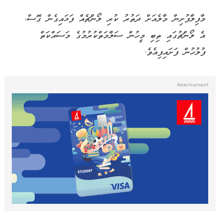
މާފިލާފުށިން މާލެއަށް ދަތުރު ކުރި ލޯންޗެއް ފަޅައިގެން ގޮސް،
އެ ލޯންޗުގައި ތިބި މީހުން ސަލާމަތްކުރުމުގެ މަސައްކަތް
ފުލުހުން ފަށައިފިއެވެ.