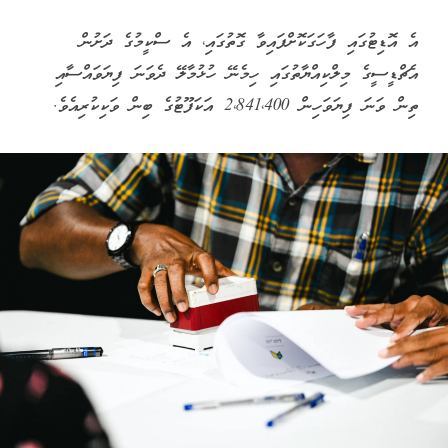
އެ އޮޑިޓުގައި ފާހަގަކޮށްފައިވާ ގޮތުގައި، އެ ސްކީމުގެ ދަށުން
އެޗްޑީސީގެ މިލްކިއްޔާތުގައި ހިމެނޭ ހުޅުމާލޭ ދެވަނަ ފިޔަވައްސާއި
ތިން ވަނަ ފިޔަވަހިން 2،841،400 އަކަފޫޓުގެ ބިން ވަކިކުރިއެވެ.