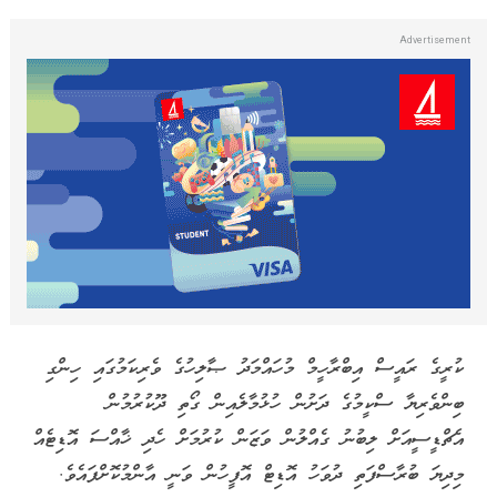
ކުރީގެ ރައީސް އިބްރާހީމް މުހައްމަދު ޞާލިހުގެ ވެރިކަމުގައި ހިންގި
ބިންވެރިޔާ ސްކީމުގެ ދަށުން ހުޅުމާލެއިން ގޯތި ދޫކުރުމުން
އެޗްޑީސީއަށް ލިބުނު ގެއްލުން ވަޒަން ކުރުމަށް ހެދި ޚާއްސަ އޮޑިޓެއް
މިދިޔަ ބުރާސްފަތި ދުވަހު އޮޑިޓް އޮފީހުން ވަނީ އާންމުކޮށްފައެވެ.