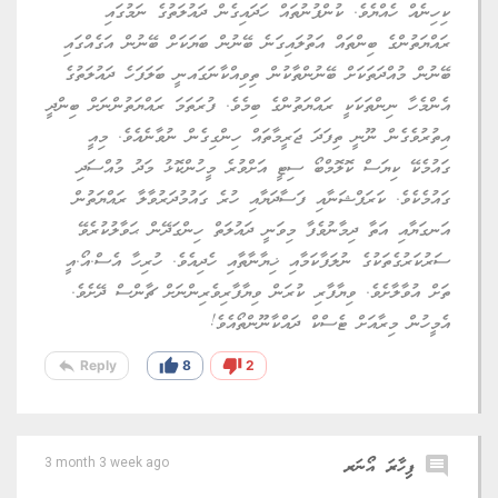
ކިހިނެއް ހެއްޔެވެ. ކުންފުނުތައް ހަދައިގެން ދައުލަތުގެ ނަމުގައި
ރައްޔަތުންގެ ބިންތައް އަތުލައިގަނެ ބޭނުން ބަޔަކަށް ބޭނުން އަގެއްގައި
ބޭނުން މުއްދަތަކަށް ބޭނުންތާކުން ތިވިއްކާނަގައނީ ބަލަފަހެ ދައުލަތުގެ
އެންމެހާ ނިންތަކަކީ ރައްޔަތުންގެ ބިމެވެ. ފުރަތަމަ ރައްޔަތުންނަށް ބިންދީ
އިތުރުވެގެން ނޫނީ ތިފަދަ ޖަރީމާތައް ހިންގިގެން ނުވާނެއެވެ. މިއީ
ގައުމެކޭ ކިޔަސް ކޮލޮމްބޯ ސިޓީ އަށްވުރެ މީހުންކޮޅު މަދު މުއްސަދި
ގައުމެކެވެ. ކަރަޕްޝަނާއި ފަސާދަޔާއި ހުރެ ގައުމުދަރުވާލާ ރައްޔަތުން
އަނގަޔާއި އަތާ ދިމާނުވެފާ މިވަނީ ދައުލަތް ހިންގަދޭން ޙަވާލުކުރެވޭ
ސަރުކަރުގެތަކުގެ ނުލަފާކަމާއި ޚިޔާނާތާއި ހެދިއެވެ. ހުރިހާ އެސް.އޯ.އީ
ތަށް އުވާލާށެވެ. ވިޔާފާރި ކުރަން ވިޔާފާރިވެރިންނަށް ޗާންސް ދޭށެވެ.
އެމީހުން މިރާއަށް ޓެސްކް ދައްކާނޫންތޯއެވެ!
reply
thumb_up
thumb_down
Reply
8
2
comment
ފިހާރަ އޯނަރ
3 month 3 week ago