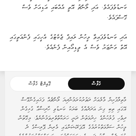
ކަނޑުވެފައެވެ. އަދި ލޯންޗު އޮތީ އެއްބައި އަޑިއަށް ވެސް
ގޮސްފައެވެ.
އަދި ކަނޑުވެފައިވާ މީހުން ލައިފް ޖެކެޓުގެ އެހީގައި ފެންމަތީގައި
އޮތް މަންޒަރު ވެސް އެ ވީޑިއޯއިން ފެނެއެވެ.
ޚުލާސާ
ޕޮއިންޓް ޚުލާސާ
މާތިލާފުށިން މާލެއަށް ދަތުރުކުރަމުންދިޔަ ލޯންޗެއް ފަޅައިގެންގޮސް،
އޭގައި ތިބި ގިނަ އަދަދެއްގެ ބަޔަކު ކަނޑުވި ހާދިސާއާ ގުޅިގެން
ދިވެހި ފުލުހުންގެ ޚިދުމަތުން ދަނީ ހަރަކާތްތެރިވަމުންނެވެ. މިގޮތުން،
މީހުން ސަލާމަތްކުރުމުގެ އޮޕަރޭޝަންގައި މެރިން ޕޮލިސްގެ ދެ