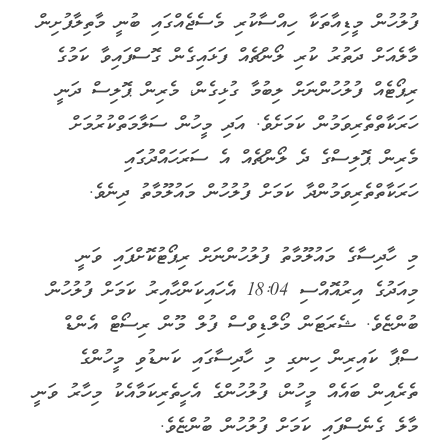
ފުލުހުން މީޑިއާތަކާ ހިއްސާކުރި މެސެޖެއްގައި ބުނީ މާތިލާފުށިން
މާލެއަށް ދަތުރު ކުރި ލޯންޗެއް ފަޅައިގެން ގޮސްފައިވާ ކަމުގެ
ރިޕޯޓެއް ފުލުހުންނަށް ލިބުމާ ގުޅިގެން، މެރިން ޕޮލިސް ދަނީ
ހަރަކާތްތެރިވަމުން ކަމަށެވެ. އަދި މީހުން ސަލާމަތްކުރުމަށް
މެރިން ޕޮލިސްގެ ދެ ލޯންޗެއް އެ ސަރަހައްދުގަައި
ހަރަކާތްތެރިވަމުންދާ ކަމަށް ފުލުހުން މައުލޫމާތު ދިނެވެ.
މި ހާދިސާގެ މައުލޫމާތު ފުލުހުންނަށް ރިޕޯޓުކޮށްފައި ވަނީ
މިއަދުގެ އިރުއޮއްސި 18:04 އެހައިކަންހާއިރު ކަމަށް ފުލުހުން
ބުންޏެވެ. ޝެރަޓަން މޯލްޑިވްސް ފުލް މޫން ރިސޯޓް އެންޑް
ސްޕާ ކައިރިން ހިނގި މި ހާދިސާގައި ކަނޑުވި މީހުންގެ
ތެރެއިން ބައެއް މީހުން، ފުލުހުންގެ އެހީތެރިކަމާއެކު މިހާރު ވަނީ
މާލެ ގެނެސްފައި ކަމަށް ފުލުހުން ބުންޏެވެ.