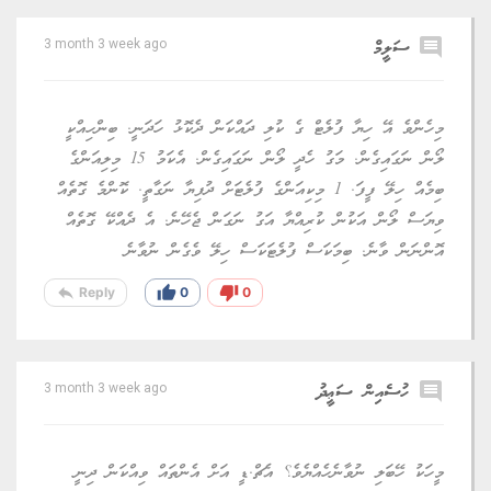
comment
ސަލީމް
3 month 3 week ago
މިހެންވެ އޭ ހިޔާ ފުލެޓް ގެ ކުލި ދައްކަން ދެކޮޅު ހަދަނީ. ބިންހިއްކީ
ލޯން ނަގައިގެން. މަގު ހެދީ ލޯން ނަގައިގެން. އެކަމު 15 މިލިއަންގެ
ބިމެއް ހިލޭ ފީފަ. 1 މިކިއަންގެ ފުލެޓަށް ދުފިޔާ ނަގާތީ. ކޮންމެ ގޮތެއް
ވިޔަސް ލޯން އަކުން ކުރިއްޔާ އަގު ނަގަން ޖެހޭނެ. އެ ދެއްކޭ ގޮތެއް
އޮންނަން ވާނެ. ބިމަކަސް ފުލެޓަކަސް ހިލޭ ވެގެން ނުވާނެ
reply
thumb_up
thumb_down
Reply
0
0
comment
ހުސެއިން ސަޢީދު
3 month 3 week ago
މީހަކު ހޭބަލި ނުވާނެހެއްޔެވެ؟ އެޗް.ޑީ އަށް އެންތައް ވިއްކަން ދިނީ