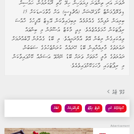
ދެވަނަ އަދި ތިންވަނަ ފިޔަވަހިން ހިލޭ ގޯތި ދޫކުރުމުން، ހައުސިން
ޑިވެލޮޕްމަންޓް ކޯޕަރޭޝަން (އެޗްޑީސީ) އަށް ގާތްގަނޑަކަށް 15
ބިލިއަން ރުފިޔާގެ ގެއްލުމެއް ލިބިފައިވާކަން އޮޑިޓް އޮފީހުގެ ޚާއްސަ
ރިޕޯޓަކުން ހާމަވެއްޖެއެވެ. މިއީ މާކެޓް އުސޫލުން މި ބިންތައް
ވިއްކައިގެން ލިބެން އޮތް އާމްދަނީއެވެ. މި ބޮޑު ގެއްލުން ފޫބެއްދުމަށް
ދައުލަތުގެ މާލިއްޔާއިން ބޮޑު ހޭދައެއް ކުރަންޖެހުމުގެ ސަބަބުން،
ދައުލަތުގެ މާލީ ހާލަތަށް ވަރަށް ބޮޑު ނޭދެވޭ އަސަރެއް ކޮށްފައިވާކަން
މި ރިޕޯޓުގައި ފާހަގަކޮށްފައިވެއެވެ.
ގުޅޭ ޓެގު
ގޯތިގެދޮރުގެ ކުލި
އޮޑިޓް ރިޕޯޓު
ބޯހިޔާވަހިކަން
ޚަބަރު