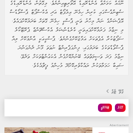
ނޫހެއް ކަމަށްވާ އެންޑްރޮއިޑް އޮތޯރިޓީއިންނެވެ. މިގޮތުން، އެންޑްރޮއިޑްގެ
ސެޓިންގްސްގައި ކުރިން ހިމެނޭ އިމްޕޯޓް އަދި އެކްސްޕޯޓް ޕާސްވޯޑްސް
އޮޕްޝަންގެ ނަން މިހާރު ވަނީ ޕާސްކީ ހިމެނޭ ގޮތަށް ބަދަލުކޮށްފައެވެ.
މި ނިޒާމު ފަރުމާކޮށްފައިވަނީ ކްރެޑެންޝަލް އެކްސްޗޭންޖް ޕްރޮޓޮކޯލް
ސަޕޯޓުކުރާ އެޕްތަކަށް އަމާޒުކޮށްގެންނެވެ. ޕާސްކީއަކީ އާންމުކޮށް ލިޔާ
ޕާސްވޯޑްތަކުގެ ބަދަލުގައި، ފިންގަޕްރިންޓް ނުވަތަ މޫނު ދެނެގަންނަ
ނިޒާމު ފަދަ ވަސީލަތްތައް ބޭނުންކޮށްގެން އެކައުންޓްތަކަށް ވަދެވޭ،
ސައިބާ ހަމަލާތަކުން ރައްކާތެރިކޮށްދޭ މުހިންމު ފީޗާއެކެވެ.
ގުޅޭ ޓެގު
ގޫގުލް
ޓެކްނޮލޮޖީ