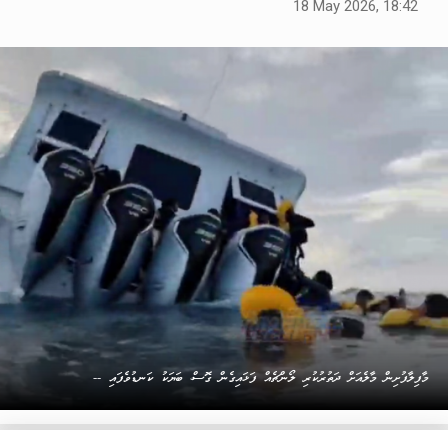
18 May 2026, 18:42
މާފިލާފުށިން މާލެއަށް ދަތުރުކުރި ލޯންޗެއް ފަޅައިގެން ގޮސް، ބަޔަކު ކަނޑުވެފައި --