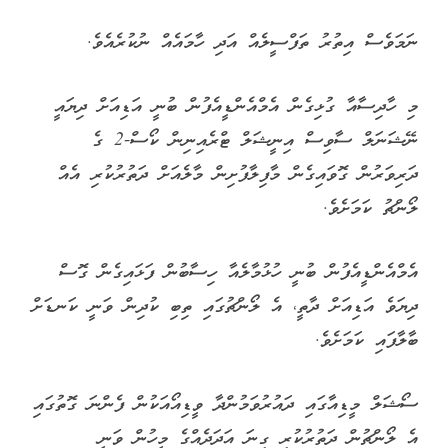
ނަމަވެސް އިތުރު ތަފްސީލެއް އަދި ހާމައެއް ނުކުރެއެވެ.
މި ހާދިސާއާ ގުޅިގެން އެމްއެންޑީއެފުން ބުނީ އަޑިއަށް ދިޔައީ
ނޭޝަނަލް ސާވިސް އިނީޝަލް ޓްރެއިނިން ކޯސް-2 ގެ
ދަރިވަރުން ގޮވައިގެން މާފިލާފުށިން މާލެއަށް ދަތުރުކުރި އެއް
ލޯންޗު ކަމަށެވެ.
އެމްއެންޑީއެފުން ބުނީ ހުޅުމާލެއާ ހިސާބުން ފަޅައިގެން ގޮސް
ދިޔަވެ އަޑިއަށް ދާތީ، އެ ލޯންޗުގައި ތިބި ކުދިން ވަނީ ކަނޑަށް
ބާލާފައި ކަމަށެވެ.
ސޯޝަލް މީޑިއާގައި ދައުރުވަމުންދާ ވީޑިއޯއަކުން ފެންނަ ގޮތުގައި
އެ ލޯންޗުން ދަތުރުކުރި ގިނަ އަދަދެއްގެ މީހުން ވަނީ