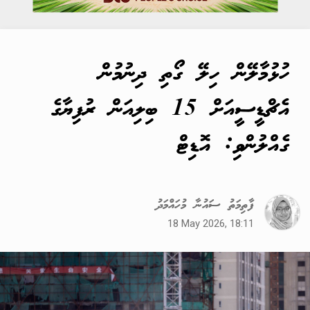
ހުޅުމާލޭން ހިލޭ ގޯތި ދިނުމުން
އެޗްޑީސީއަށް 15 ބިލިއަން ރުފިޔާގެ
ގެއްލުންވި: އޮޑިޓް
ފާތިމަތު ސައުނާ މުހައްމަދު
18 May 2026, 18:11