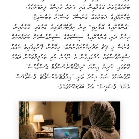
ބެލެހެއްޓުމަށް ގޫގުލްއިން އެޅި ވަރަށް މުހިންމު ފިޔަވަޅެކެވެ.
ޓެކްނޮލޮޖީގެ ޚަބަރުތައް ގެނެސްދޭ މަޝްހޫރު ވެބްސައިޓް
"އެންޑްރޮއިޑް އޮތޯރިޓީ" އިން ރިޕޯޓްކޮށްފައިވާ ގޮތުގައި، ގޫގުލްއިން
މިހާރު ދަނީ އެންޑްރޮއިޑް ސިސްޓަމްގެ ސެޓިންގްސްއަށް ބަދަލުތަކެއް
ގެނެސް މި ފީޗާ ތަޖުރިބާކުރަމުންނެވެ. މިގޮތުން، ފޮރުވިފައިވާ ބައެއް
ސެޓިންގްސްތައް ހުޅުވައިގެން އެ ނޫހުން ކުރި ތަހުލީލުތަކުން ދައްކާ
ގޮތުގައި، ކުރިން އިންނަ "އިމްޕޯޓް/އެކްސްޕޯޓް ޕާސްވޯޑްސް"
އޮޕްޝަންގެ ނަން މިހާރު ވަނީ "އިމްޕޯޓް/އެކްސްޕޯޓް ޕާސްވޯޑްސް
އެންޑް ޕާސްކީސް" އަށް ބަދަލުކޮށްފައެވެ.