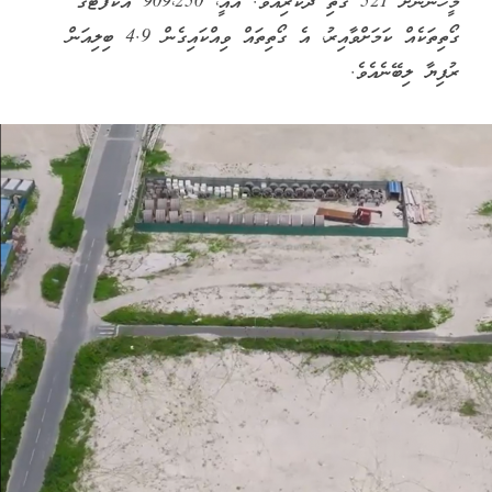
މީހުންނަށް 521 ގޯތި ދޫކުރިއެވެ. އެއީ، 909،250 އަކަފޫޓުގެ
ގޯތިތަކެއް ކަމަށްވާއިރު، އެ ގޯތިތައް ވިއްކައިގެން 4.9 ބިލިއަން
ރުފިޔާ ލިބޭނެއެވެ.