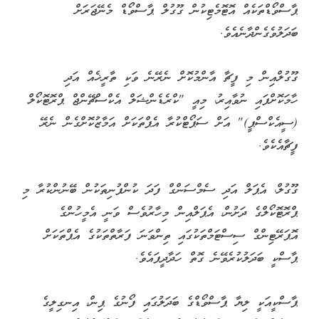
ޕާސްވޯޑްތަކެއް އޮޓޮމެޓިކުން ގޫގުލް ޕާސްވޯޑް މެނޭޖަރަށް
ބަދަލުވެގެންދާނެއެވެ.
ގޫގުލްއިން މި ފީޗާ އާންމުކޮށް ނެރޭނެ ވަކި ތާރީޚެއް އަދި
ހާމަކޮށްފައި ނުވާއިރު، މިއީ "ކްރެޑެންޝަލް އެކްސްޗޭންޖް ޕްރޮޓޮކޯލް
(ސީއެކްސްޕީ)" އަށް ސަޕޯޓްކުރާ އެޕްތަކަށް އަމާޒުކޮށްގެން ނެރޭ
ފީޗާއެކެވެ.
ގޫގުލް، އެޕަލް އަދި ސެމްސަންގް ފަދަ ކުންފުނިތަކުން ބޭނުންކުރާ މި
ޕްރޮޓޮކޯލްގެ ދަށުން، އެޕަލްއިން މިހާރުވެސް ވަނީ އެމީހުންގެ
އޮޕަރޭޓިންގް ސިސްޓަމްތަކުގައި ތިންވަނަ ފަރާތްތަކުގެ އެޕްތަކަށް
ޕާސްކީ ބަދަލުކުރެވޭނެ ގޮތް ހަދާދީފައެވެ.
ޕާސްކީއަކީ ލިޔާ ޕާސްވޯޑްގެ ބަދަލުގައި ފޯނުގެ ޕިން، އިނގިލީގެ