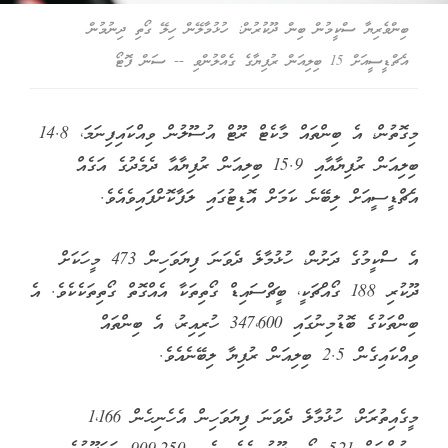
ބިންވެރިޔާ ސްކީމުން ބިން ދޫކުރުން: ހުޅުމާލޭން ހިލޭ ގޯތި ދިނުމުން
އެޗްޑީސީއަށް 15 ބިލިއަން ރުފިޔާގެ ގެއްލުންވި -- ސަން ފޮޓޯ
މިގޮތުން، އެ ބިންތައް މާކެޓް ރޫޓް އުސޫލުން ވިއްކައިފިނަމަ، 14.8
ބިލިއަން ރުފިޔާއާއި 15.9 ބިލިއަން ރުފިޔާއާ ދެމެދުގެ އަގެއް
އެޗްޑީސީއަށް ލިބޭނެ ކަމަށް އޮޑިޓުގައި ލަފާކޮށްފައިވެއެވެ.
އެ ސްކީމުގެ ދަށުން، ހުޅުމާލެ ދެވަނަ ފިޔަވަހިން 473 މީހަކަށް
ދޫކުރި 188 ގޯއްޗަކީ، ބީޗްސައިޑް ގޯތިތަކާ އެއްގޮތް ގޯތިތަކެކެވެ. އެ
ބިންތަކުގެ ބޮޑުމިނުގައި 347،600 ހުރިއިރު، އެ ބިންތައް
ވިއްކައިގެން 2.5 ބިލިއަން ރުފިޔާ ލިބޭނެއެވެ.
މީގެއިތުރަށް، ހުޅުމާލެ ދެވަނަ ފިޔަވަހިން އެހެނިހެން 1،166