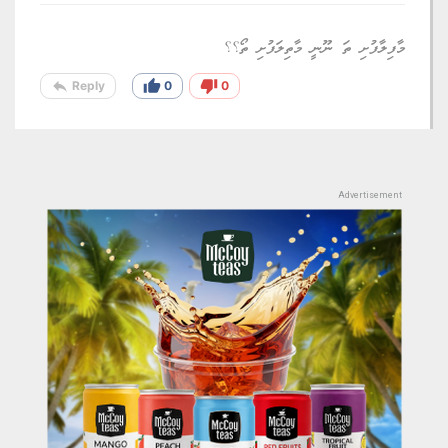
މާފިލާފުށި ތަ ނޫނީ މާތިލަފުށި ތޯ؟؟
reply
thumb_up
thumb_down
Reply
0
0