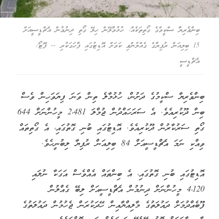
ބިންވެރިޔާ ސްކީމްގެ ގޯތިތަކެއް: ހުޅުމާލޭން ހިލޭ ގޯތި ދިނުމުން އެޗްޑީސީއަށް
15 ބިލިއަން ރުފިޔާގެ ގެއްލުންވި ކަމަށް އޮޑިޓުގައި ފާހަގަކުރި -- ފޮޓޯ/
އެޗްޑީސީ
ބިންވެރިޔާ ސްކީމުގެ ދަށުން، ހުޅުމާލެ ތިން ވަނަ ފިޔަވަހިން ވެސް
ބިން ދޫކުރިއެވެ. އެ ސަރަހައްދުން ޖުމްލަ 2،481 މީހުންނަށް 644
ގޯތި ސަރުކާރުން ދޫކުރިއެވެ. އޮޑިޓުގައި ބުނި ގޮތުގައި، އެ ގޯތިތައް
ވިއްކި ނަމަ އެޗްޑީސީއަށް 84 ބިލިއަން ރުފިޔާ ލިބުނީހެވެ.
އޮޑިޓުގައި ބުނި ގޮތުގައި، އެ ބިންތައް އެއްވެސް އަގަކާ ނުލައި
4،120 މީހުންނަށް ދިނުމުން އެޗްޑީސީއަށް ލިބޭ ގެއްލުން
ފޫބެއްދުމަށް ދައުލަތުގެ މާލިއްޔާއިން ހޭދަކުރަން ޖެހުމުން ދައުލަތުގެ