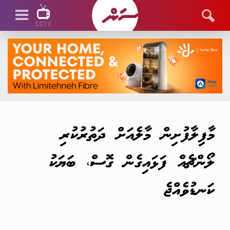
SSTV
SSTV LIVE
މާފިލާފުށިން މާލެއަށް ދަތުރުކުރި
ލޯންޗެއް ފަޅައިގެން ގޮސް، ބަޔަކު
ކަނޑުވެއްޖެ