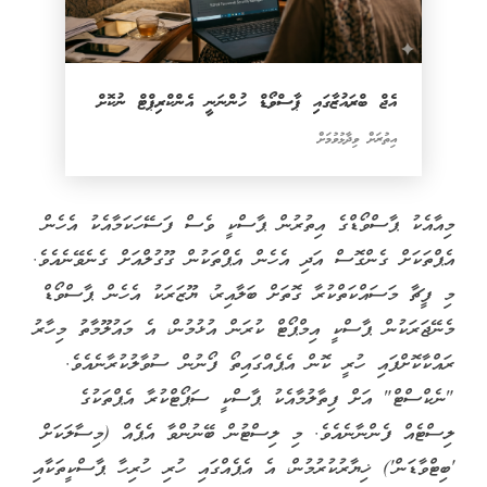
އެޖް ބްރައުޒާގައި ޕާސްވޯޑް ހުންނަނީ އެންކްރިޕްޓް ނުކޮށް
އިތުރަށް ވިދާޅުވުމަށް
މިއާއެކު ޕާސްވޯޑްގެ އިތުރުން ޕާސްކީ ވެސް ފަސޭހަކަމާއެކު އެހެން
އެޕްތަކަށް ގެންގޮސް އަދި އެހެން އެޕްތަކުން ގޫގުލްއަށް ގެނެވޭނެއެވެ.
މި ފީޗާ މަސައްކަތްކުރާ ގޮތަށް ބަލާއިރު، ޔޫޒަރަކު އެހެން ޕާސްވޯޑް
މެނޭޖަރަކުން ޕާސްކީ އިމްޕޯޓް ކުރަން އުޅުމުން، އެ މައުލޫމާތު މިހާރު
ރައްކާކޮށްފައި ހުރީ ކޮން އެޕެއްގައިތޯ ފޯނުން ސުވާލުކުރާނެއެވެ.
"ނެކްސްޓް" އަށް ފިތާލުމާއެކު ޕާސްކީ ސަޕޯޓްކުރާ އެޕްތަކުގެ
ލިސްޓެއް ފެންނާނެއެވެ. މި ލިސްޓުން ބޭނުންވާ އެޕެއް (މިސާލަކަށް
'ބިޓްވާޑަން') ޚިޔާރުކުރުމުން، އެ އެޕެއްގައި ހުރި ހުރިހާ ޕާސްކީތަކާއި