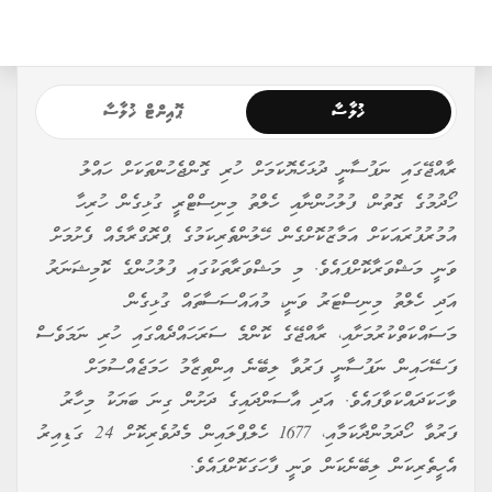
ޚުލާސާ
ޕޮއިންޓް ޚުލާސާ
ރާއްޖޭގައި ނަފުސާނީ ދުޅަހެޔޮކަމަށް ހުރި ގޮންޖެހުންތަކަށް ހައްލު
ހޯދުމުގެ ގޮތުން، ފުލުހުންނާއި ހެލްތު މިނިސްޓްރީ ގުޅިގެން ހުރިހާ
އުމުރުފުރައަކަށް އަމާޒުކޮށްގެން ހޭލުންތެރިކަމުގެ ޕްރޮގްރާމެއް ފެށުމަށް
ވަނީ މަޝްވަރާކޮށްފައެވެ. މި މަޝްވަރާތަކުގައި ފުލުހުންގެ ކޮމިޝަނަރު
އަދި ހެލްތު މިނިސްޓަރު ވަނީ، މުއައްސަސާތައް ގުޅިގެން
މަސައްކަތްކުރުމަށާއި، ރާއްޖޭގެ ކޮންމެ ސަރަހައްދެއްގައި ހުރި ނަމަވެސް
ފަސޭހައިން ނަފުސާނީ ފަރުވާ ލިބޭނެ އިންތިޒާމު ހަމަޖެއްސުމަށް
ވާހަކަދައްކަވާފައެވެ. އަދި އާސަންދައިގެ ދަށުން ގިނަ ބަޔަކު މިހާރު
ފަރުވާ ހޯދަމުންދާކަމާއި، 1677 ހެލްޕްލައިން މެދުވެރިކޮށް 24 ގަޑިއިރު
އެހީތެރިކަން ލިބޭނެކަން ވަނީ ފާހަގަކޮށްފައެވެ.