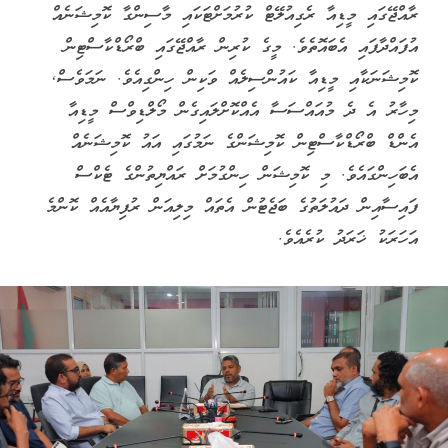
ރާއްޖޭގައި މީޑިއާ ރެގިއުލޭޓް ކުރުމަށްޓަކައި މާސިންގާ ކޮމިޝަނެއް
އުފައްދާފައި އެބައޮތެވެ. މީގެ ކުރިން ރާއްޖޭގައި ބްރޯޑްކާސްޓިން
ކޮމިޝަނަކާއި މީޑިއާ ކައުންސިލެއް ވަކިން ހިންގިއެވެ. ނަމަވެސް,
މިހާރު އެ ދެ މުއައްސަސާ އެއްކޮށްލައިގެން މޯލްޑިވްސް މީޑިއާ
އެންޑް ބްރޯޑްކާސްޓިން ކޮމިޝަންގެ ނަމުގައި އައު ކޮމިޝަނެއް
އެބަހިންގައެވެ. މި ކޮމިޝަން ހިންގުމަށް ރައްޔިތުންގެ ޓެކްސް
ފައިސާއިން ދައުލަތުގެ ބަޖެޓުން އެތައް މިލިއަން ރުފިޔާއެއް ކޮންމެ
އަހަރަކު ޚަރަދު ކުރެއެވެ.