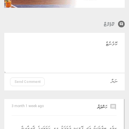
comment
ކޮމެންޓް
Send Comment
comment
ހަންދަރު
3 month 1 week ago
ކިޔެވީ ބިޒްނަސް އަދި ޕޮލިސީ އެކަމަކު މިވީ ހަކަތައިގެ ދާއިރާއިން