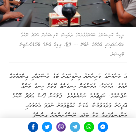
މީޑިއާ ކޮމިޝަންގެ ބައްދަލުވުމެއްގެ ތެރެއިން: ކޮމިޝަނުން އަދަދު ނޫހުގެ
މައްސަލައިގައި އެއްޗެއް ނުބުނޭ --- ފޮޓޯ/ މީޑިއާ އެންޑް ބްރޯޑްކާސްޓިން
ކޮމިޝަން
އެ ތަންތަނުގެ ވެރިންނަށް އިންތިހާއަށް ބޮޑު މުސާރައާއި އިނާޔަތްތައް
ދެއެވެ. އެކަމަކު, އެތަންތަން ހިނގަންވާ ގޮތަށް ހިނގާ ތަނެއް
ނުފެނެއެވެ. ނަތީޖާއެއް ނުނެރެވެއެވެ. ފުލުހުން ގޮސް އަދަދު ނޫހުގެ
އޮފީހަށް ވަދެގަތުމުން، އެކަން ހުއްޓުވުމަށް ނުވަތަ އެކަމުގައި
ކަންހިނގާފައިވާ ގޮތް ބަލައި ނޫސްވެރިންނަށް އިންސާފު
ހޯދައިދިނުމަށް ކޮމިޝަނުން ކުރި އެއްވެސް މަސައްކަތެއް ނެތެވެ.