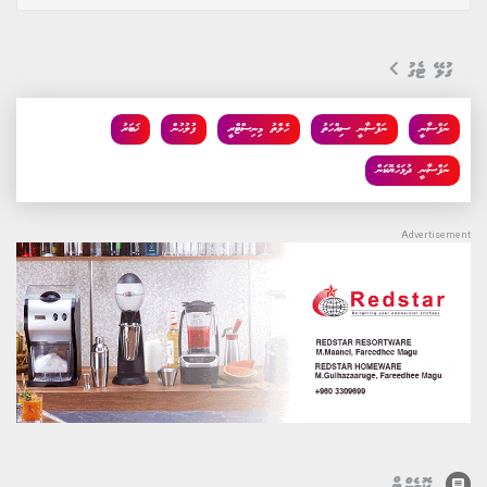
ގުޅޭ ޓެގު
ނަފްސާނީ
ނަފްސާނީ ސިއްހަތު
ހެލްތު މިނިސްޓްރީ
ފުލުހުން
ޚަބަރު
ނަފްސާނީ ދުޅަހެޔޮކަން
comment