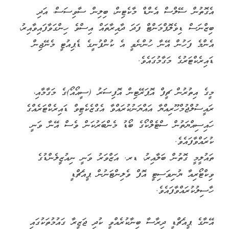
އެގޮތުން ސޭލްސް އެންޑް މާކެޓިން، ބިލިން ސާވިސަސް، އަދި
ބިޒްނަސް ޑިވެލޮޕްމަންޓް ފަދަ ދާއިރާތައް އިސްވެ ހިންގަވާފައިވާއިރު،
އެންމެ ފަހުން އޭނާ ހުންނެވީ އެ ކުންފުނީގެ ޑެޕިއުޓީ މެނޭޖިން
ޑައިރެކްޓަރުގެ މަގާމުގައެވެ.
މީގެ އިތުރުން ޗީފް އޮޕަރޭޓިން އޮފިސަރު (ސީއޯއޯ)ގެ މަގާމާއި،
ރައީސުލްޖުމްހޫރިއްޔާ އައްޔަނުކުރައްވާ އެގްޒެކެޓިވް ޑައިރެކްޓަރެއްގެ
ހައިސިއްޔަތުން ސްޓެލްކޯގެ ބޯޑު މެންބަރުކަން ވެސް އޭނާ ވަނީ
ކުރައްވާފައެވެ.
ތައުލީމީ ގޮތުން ބަލާއިރު، ޑރ. އަޒްވަރު ވަނީ ނިއުޒީލެންޑުގެ
ވިކްޓޯރިއާ ޔުނިވަސިޓީ އޮފް ވެލިންޓަނުން ޕީއެޗްޑީ
ހާސިލުކުރައްވާފައެވެ.
އޭނާގެ ޕީއެޗްޑީ ދިރާސާ ބިނާކުރެއްވީ ކުދި ޖަޒީރާ ގައުމުތަކުގައި