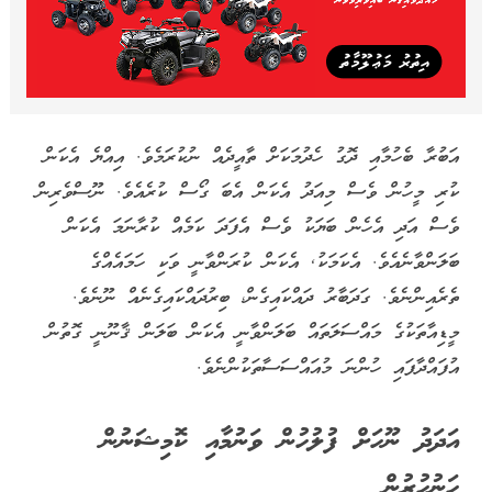
އަބުރާ ބެހުމާއި ދޮގު ހެދުމަކަށް ތާއީދެއް ނުކުރަމެވެ. އިއްޔެ އެކަން
ކުރި މީހުން ވެސް މިއަދު އެކަން އެބަ ގޯސް ކުރެއެވެ. ނޫސްވެރިން
ވެސް އަދި އެހެން ބަޔަކު ވެސް އެފަދަ ކަމެއް ކުރާނަމަ އެކަން
ބަލަންވާނެއެވެ. އެކަމަކު, އެކަން ކުރަންވާނީ ވަކި ހަމައެއްގެ
ތެރެއިންނެވެ. ގަދަބާރު ދައްކައިގެން، ބިރުދައްކައިގެނެއް ނޫނެވެ.
މީޑިއާތަކުގެ މައްސަލަތައް ބަލަންވާނީ އެކަން ބަލަން ޤާނޫނީ ގޮތުން
އުފައްދާފައި ހުންނަ މުއައްސަސާތަކުންނެވެ.
އަދަދު ނޫހަށް ފުލުހުން ވަނުމާއި ކޮމިޝަނުން
ހަނުހުރުން