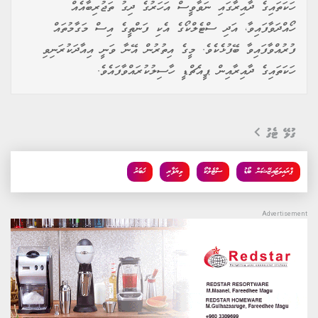
ހަކަތައިގެ ދާއިރާގައި ނަވާވީސް އަހަރުގެ ދިގު ތަޖުރިބާއެއް
ހޯއްދަވާފައިވާ، އަދި ސްޓެލްކޯގެ އެކި ފަންތީގެ އިސް މަގާމުތައް
ފުރުއްވާފައިވާ ބޭފުޅެކެވެ. މީގެ އިތުރުން އޭނާ ވަނީ އިއާދަކުރަނިވި
ހަކަތައިގެ ދާއިރާއިން ޕީއެޗްޑީ ހާސިލުކުރައްވާފައެވެ.
ގުޅޭ ޓެގު
ޕްރައިވަޓައިޒޭޝަން ބޯޑު
ސްޓެލްކޯ
ވިޔަފާރި
ޚަބަރު