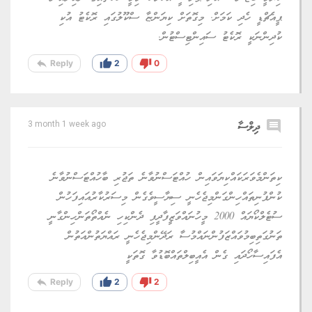
ޕީއެޗްޑީ ހެދި ކަމަށް. މިގޮތަށް ކިޔަންޏާ ސްކޫލުގައި ރޮކެޓު އުކި
ކުދިންނަކީ ރޮކެޓު ސައިންޓިސްޓުން.
reply
thumb_up
thumb_down
Reply
2
0
comment
ދިލްސާ
3 month 1 week ago
ކިތަންމެވަރަކައްކިޔަވައިން ހުއްޓަސްނުވާނެ ތަޖުރި ބާހުއްޓަސްނުވާނެ
ކުންފުނިތައްހިންގަންމިޖެހެނީ ސިޔާސީވެގެން މިސަރުކާރުއައިފަހުން
ސުޓެލްކޯޔައް 2000 މީހުނައްވަޒީފާދީފި ދެންކިހި ނެއްތޯތަންހިންގާނީ
ތަނުގަތިބިމުވައްޒަފުންނައްމުސާ ރަދޭންމިޖެހެނީ ރައްޔަތުންއަތުން
އެފައިސާހޯދައި ގެން އެއީބިލްތައްބޮޑުވާ ގޮތަކީ
reply
thumb_up
thumb_down
Reply
2
2