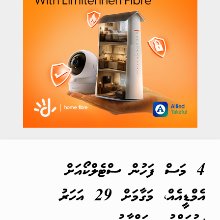
4 މަސް ފަހުން ސްޓެލްކޯއަށް
އެމްޑީއެއް، މަގާމަށް 29 އަހަރު