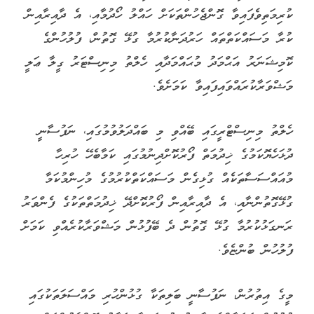
ކުރިމަތިވެފައިވާ ގޮންޖެހުންތަކަށް ހައްލު ހޯދުމާއި، އެ ދާއިރާއިން
ކުރާ މަސައްކަތްތައް ހަރުދަނާކުރުމާ ގުޅޭ ގޮތުން، ފުލުހުންގެ
ކޮމިޝަނަރު އަޙްމަދު މުޙައްމަދާއި ހެލްތު މިނިސްޓަރު ގީލާ ޢަލީ
މަޝްވަރާކުރައްވައިފައިވާ ކަމަށެވެ.
ހެލްތު މިނިސްޓްރީގައި ބޭއްވި މި ބައްދަލުވުމުގައި، ނަފުސާނީ
ދުޅަހެޔޮކަމުގެ ޚިދުމަތް ފޯރުކޮށްދިނުމުގައި ކަމާބެހޭ ހުރިހާ
މުއައްސަސާތަކެއް ގުޅިގެން މަސައްކަތްކުރުމުގެ މުހިންމުކަމާ
ގުޅޭގޮތުންނާއި، އެ ދާއިރާއިން ފޯރުކޮށްދޭ ޚިދުމަތްތަކުގެ ފެންވަރު
ރަނގަޅުކުރުމާ ގުޅޭ ގޮތުން ދެ ބޭފުޅުން މަޝްވަރާކުރެއްވި ކަމަށް
ފުލުހުން ބުންޏެވެ.
މީގެ އިތުރުން، ނަފުސާނީ ބަލިތަކާ ގުޅުންހުރި މައްސަލަތަކުގައި