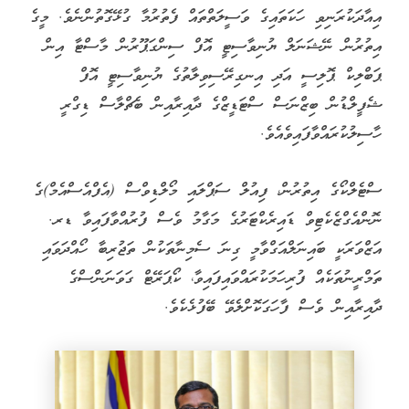
އިއާދަކުރަނިވި ހަކަތައިގެ ވަސީލަތްތައް ފެތުރުމާ ގުޅޭގޮތުންނެވެ. މީގެ
އިތުރުން ނޭޝަނަލް ޔުނިވާސިޓީ އޮފް ސިންގަޕޫރުން މާސްޓާ އިން
ޕަބްލިކް ޕޮލިސީ އަދި އިނގިރޭސިވިލާތުގެ ޔުނިވާސިޓީ އޮފް
ޝެފީލްޑުން ބިޒްނަސް ސްޓަޑީޒްގެ ދާއިރާއިން ބެޗްލާސް ޑިގްރީ
ހާސިލުކުރައްވާފައިވެއެވެ.
ސްޓެލްކޯގެ އިތުރުން، ފިއުލް ސަޕްލައި މޯލްޑިވްސް (އެފްއެސްއެމް)ގެ
ނޮންއެގްޒެކެޓިވް ޑައިރެކްޓަރުގެ މަގާމު ވެސް ފުރުއްވާފައިވާ ޑރ.
އަޒްވަރަކީ ބައިނަލްއަގްވާމީ ގިނަ ސެމިނާތަކުން ތަޖުރިބާ ހޯއްދަވައި
ތަމްރީނުތަކެއް ފުރިހަމަކުރައްވައިފައިވާ، ކޯޕަރޭޓް ގަވަނަންސްގެ
ދާއިރާއިން ވެސް ފާހަގަކޮށްލެވޭ ބޭފުޅެކެވެ.