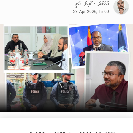
އަހުމަދު ސާއިލު އަލީ
28 Apr 2026, 15:00