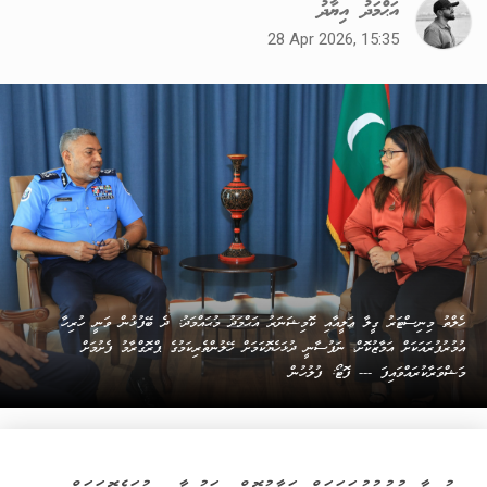
އަޙްމަދު އިޔާދު
28 Apr 2026, 15:35
ހެލްތު މިނިސްޓަރު ގީލާ ޢަލީއާއި ކޮމިޝަނަރު އަޙްމަދު މުޙައްމަދު: ދެ ބޭފުޅުން ވަނީ ހުރިހާ
އުމުރުފުރައަކަށް އަމާޒުކޮށް، ނަފުސާނީ ދުޅަހެޔޮކަމަށް ހޭލުންތެރިކަމުގެ ޕްރޮގްރާމު ފެށުމަށް
މަޝްވަރާކުރައްވައިފަ --- ފޮޓޯ: ފުލުހުން