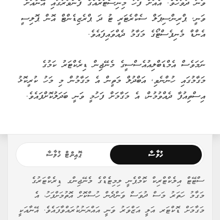
ވަނަ ދުވަހެވެ. އެއަށް ފަހު މިނިސްޓަރެއްގެ ފެންވަރުގައި އޭނާއަށް
ވަނީ, ޕްރިންސިޕަލް ސެކްރެޓަރީ ޓު ދަ ޕްރެޒިޑެންޓް އޮން ޕޮލިސީ
އެންޑް މެނިފެސްޓޯގެ މަގާމު ދެއްވައިފައެވެ.
ނަމަވެސް އެމްޑަބްލިއުއެސްސީގެ މެނޭޖިން ޑިރެކްޓަރު ކަމުގެ
މަގާމުގައި ހުންނެވި, އަބްދުލް މަތީން އެ މަގާމުން މި މަހު ކުރީކޮޅު
އިސްތިއުފާ ދެއްވުމުން، އެ މަގާމަށް ފަހުމީ ވަނީ ބަދަލުކޮށްފައެވެ.
ޚުލާސާ
ޕޮއިންޓް ޚުލާސާ
ސްޓޭޓް އިލެކްޓްރިކް ކޮމްޕެނީ ލިމިޓެޑްގެ މެނޭޖިންގ ޑިރެކްޓަރުގެ
މަގާމު ހަތަރު މަސް ދުވަސް ވަންދެން ހުސްކޮށް އޮތުމަށްފަހު، އެ
މަގާމަށް ޑޮކްޓަރ އަލީ އަޒްވަރު ވަނީ އައްޔަނުކުރައްވާފައެވެ. އޭނާއަކީ