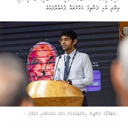
އިދާރީ އެކި ފަންތީގެ މަގާމުތައް ފުރުއްވާފައެވެ.
ސްޓެލްކޯގެ މެނޭޖިން ޑިރެކްޓަރުކަމަށް އަލަށް އައްޔަންކުރި އަޒްވާރު --