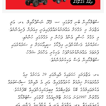
ސްޓެލްކޯއިން ބުނި ގޮތުގައި، ސ. ފޭދޫ، ނެސްޕްރޯވިލާ، ޑރ. އަލީ
އަޒްވަރު މި މަގާމަށް އައްޔަނުކުރައްވާފައިވަނީ މިއަދުން ފެށިގެންނެވެ.
މި މަގާމު ހުސްވީ އެންމެ ފަހުން މި މަގާމުގައި ހުންނެވި،
ސަރުކާރުގެ މަސްކުންފުނި މިފްކޯގެ ސީއީއޯކަމަށް މި ސަރުކާރުގައި
ފުރަތަމަ އައްޔަންކުރުމަށްފަހު ވަކިކުރި އަހްމަދު ޝަމާހު،
ސްޓެލްކޯއިން ވެސް ވަކިކުރުމުންނެވެ.
ޑރ. އަޒްވަރަކީ ހަކަތައިގެ ދާއިރާގައި 29 އަހަރުގެ ދިގު
މުއްދަތަކަށް ޚިދުމަތް ކުރައްވާފައިވާ، އަދި އެ ދާއިރާގެ ސިޔާސަތުތައް
އެކުލަވައިލުމުގެ ބޮޑު ތަޖުރިބާއެއް ލިބިވަޑައިގެންފައިވާ ބޭފުޅެކެވެ.
އެގޮތުން 1997ވަނަ އަހަރު ޓްރޭނީއެއްގެ ގޮތުގައި ސްޓެލްކޯއާ
ގުޅިވަޑައިގަތް ޑރ. އަޒްވަރު ވަނީ އެ ކުންފުނީގެ ފަންނީ އަދި