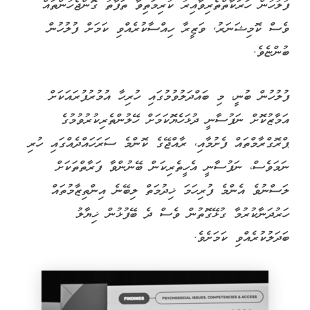
ފުލުހުން ހަރަކާތްތެރިވާއިރު ކުރިމަތިވާ ތަފާތު ގޮންޖެހުންތައް
ވެސް ކޮމިޝަނަރު, ވަޒީރާ ހިއްސާކުރެއްވި ކަމަށް ފުލުހުން
ބުންޏެވެ.
ފުލުހުން ބުނީ، މި ބައްދަލުވުމުގައި ހުރިހާ އުމުރުފުރައަކަށް
އަމާޒުކޮށް ނަފުސާނީ ދުޅަހެޔޮކަމަށް ހޭލުންތެރިކުރުވުމުގެ
ޕްރޮގްރާމްތައް ފެށުމާއި، ރާއްޖޭގެ ކޮންމެ ސަރަހައްދެއްގައި ހުރި
ނަމަވެސް، ނަފުސާނީ އެހީތެރިކަން ބޭނުންވާ ފަރާތްތަކަށް
ލަސްނުވެ އެންމެ ފުރިހަމަ ޚިދުމަތް ލިބޭނެ އިންތިޒާމުތައް
ހަރުދަނާކުރުމާ ގުޅޭގޮތުން ވެސް ދެ ބޭފުޅުން ޚިޔާލު
ބަދަލުކުރެއްވި ކަމަށެވެ.