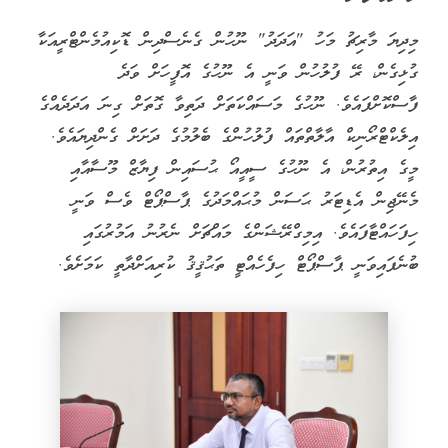
މިދިޔަ މާރިޗު މަހު "އަދަދު" ނޫހުން ގެނެސްދިން ޑޮކިއުމެންޓްރީއަކާ
ގުޅިގެން، ރޭ ފުލުހުން ވަނީ އެ ނޫހުގެ އޮފީހަށް ވަދެ
ފާސްކޮށްފައެވެ. ނޫހުގެ މަސައްކަތަށް ދަތިވާ ގޮތަށް ގިނަ އަދަދެއްގެ
އިލެކްޓްރޯނިކް އާލާތްތައް ފުލުހުންގެ ބެލުމުގެ ދަށަށް ގެންދިޔައެވެ.
މީގެ އިތުރުން، އެ ނޫހުގެ ސީއީއޯ ޙުސައިން ފިޔާޒް މޫސާއާއި
މެނޭޖިން އެޑިޓަރު ޙަސަން މުޙައްމަދުގެ ޕާސްޕޯޓް ވެސް ވަނީ
ހިފަހައްޓާފައެވެ. އިމިގްރޭޝަންގެ މައްޗަށް ނެރުނު އަމުރުގައި
ބުނެފައިވަނީ ޕާސްޕޯޓް ހިފެހެއްޓީ ތަޙުޤީޤު ކުރިއަށްދާތީ ކަމަށެވެ.