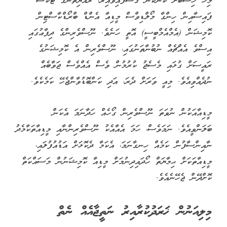
މިހާ ހިސާބަށް ކަންކަން ގޮސްފައިވާއިރު، ރައްޔިތުންގެ ޓެކްސް
ފައިސާއިން ހިންގާ މޯލްޑިވްސް މީޑިއާ އެންޑް ބްރޯޑްކާސްޓިން
ކޮމިޝަން (އެމްއެމްބީސީ) އޮތީ ހަނެވެ. ނޫސްވެރިންގެ ދިފާޢުގައި
އިސްވެ އެއްޗެއް ނުބުނާތަނުގައި، ނޫސްވެރިން އެ ކޮމިޝަނުގެ
ރައީސަށް ގުޅައި މެސެޖު ކުރުމުން ވެސް އެއްވެސް ޖަވާބެއް
ނުދެއްވިއެވެ. މިއީ ވަރަށް ދެރަ، އަދި ކަންބޮޑުވާންޖެހޭ ކަމެކެވެ.
މީޑިއާއަކުން ނުވަތަ ނޫސްވެރިން ގޯހެއް ހަދާނަމަ އެކަން
ބަލަންވީއެވެ. ނަމަވެސް، ހަމަ އެއާއެކު ނޫސްވެރިންނާއި މީޑިއާތަކާމެދު
ނާއިންސާފުން ކަމެއް ހިނގާނަމަ، އެކަމާ ދެކޮޅަށް އަޑުއުފުލައި،
މީޑިއާތަކަށް ޙިމާޔަތް ހޯދައިދިނުމަށް މީޑިއާ ކޮމިޝަނުން މަސައްކަތް
ކޮށްދޭން ޖެހޭނެއެވެ.
މިލިއަނުން ޚަރަދުކުރާއިރު ނަތީޖާއެއް ނެތް