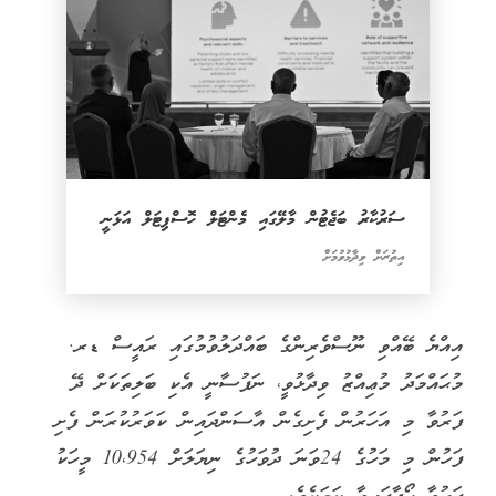
ސަރުކާރު ބަޖެޓުން މާލޭގައި މެންޓަލް ހޮސްޕިޓަލް އަޅަނީ
އިތުރަށް ވިދާޅުވުމަށް
އިއްޔެ ބޭއްވި ނޫސްވެރިންގެ ބައްދަލުވުމުގައި ރައީސް ޑރ.
މުޙައްމަދު މުޢިއްޒު ވިދާޅުވީ، ނަފުސާނީ އެކި ބަލިތަކަށް ދޭ
ފަރުވާ މި އަހަރުން ފެށިގެން އާސަންދައިން ކަވަރުކުރަން ފެށި
ފަހުން މި މަހުގެ 24ވަނަ ދުވަހުގެ ނިޔަލަށް 10،954 މީހަކު