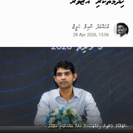
ޚިދުމަތްކުރި އަޒްވާރު
މުޙައްމަދު ނާއިލް ހަފީޒް
28 Apr 2026, 15:06
ސްޓެލްކޯގެ މެނޭޖިން ޑިރެކްޓަރުކަމަށް އަލަށް އައްޔަންކުރި އަޒްވާރު --