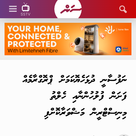
SSTV
SSTV LIVE
ނަފުސާނީ ދުޅަހެޔޮކަމަށް ޕްރޮގްރާމެއް
ފަށަން ފުލުހުންނާއި ހެލްތު
މިނިސްޓްރީން މަޝްވަރާކޮށްފި