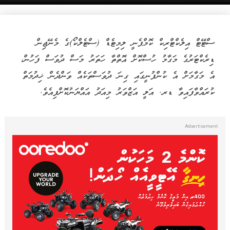
ސްޓޭޓް އިލެކްޓްރިކް ކޮމްޕެނީ ލިމިޓެޑް (ސްޓެލްކޯ)ގެ މެނޭޖިން
ޑިރެކްޓަރުގެ މަގާމު ހުސްކޮށް އޮތްތާ ހަތަރު މަސް ދުވަސް ފަހުން،
އެ މަގާމަށް އެ ކުންފުނީގައި ގިނަ ދުވަސްތަކެއް ވަންދެން ޚިދުމަތް
ކުރައްވާފައިވާ ޑރ. އަލީ އަޒްވަރު މިއަދު އައްޔަނުކޮށްފިއެވެ.