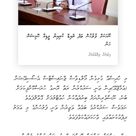
ނޫހަކަށް ފުލުހުން ވަދެ ރެއިޑް ކުރިއިރު މީޑިއާ ކޮމިޝަން
ހަނު
އިތުރަށް ވިދާޅުވުމަށް
މި ހާދިސާއާ ގުޅިގެން މޯލްޑިވްސް ޖާނަލިސްޓްސް އެސޯސިއޭޝަން
(އެމްޖޭއޭ)އިން ވަނީ ސަރުކާރުން ރަތް ރޮނގު ހުރަސްކޮށްފިކަމަށް
ބުނެ، ނޫސްވެރިންނަށް ބިރުދެއްކުން ހުއްޓާލުމަށް ގޮވާލާފައެވެ.
ނަމަވެސް، ސަރުކާރުގެ ބައެއް ވަޒީރުން ވަނީ ފުލުހުންގެ މި ޢަމަލު
ދިފާޢުކުރައްވައި ވާހަކަދައްކަވާފައެވެ.