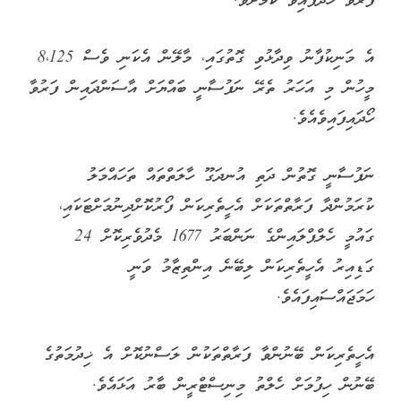
ފަރުވާ ހޯދާފައިވާ ކަމަށެވެ.
އެ މަނިކުފާނު ވިދާޅުވި ގޮތުގައި، މާލޭން އެކަނި ވެސް 8،125
މީހުން މި އަހަރު ތެރޭ ނަފުސާނީ ބައްޔަށް އާސަންދައިން ފަރުވާ
ހޯދައިފައިވެއެވެ.
ނަފުސާނީ ގޮތުން ދަތި އުނދަގޫ ހާލަތްތައް ތަހައްމަލު
ކުރަމުންދާ ފަރާތްތަކަށް އެހީތެރިކަން ފޯރުކޮށްދިނުމަށްޓަކައި،
ގައުމީ ހެލްޕްލައިންގެ ނަންބަރު 1677 މެދުވެރިކޮށް 24
ގަޑިއިރު އެހީތެރިކަން ލިބޭނެ އިންތިޒާމު ވަނީ
ހަމަޖައްސައިފައެވެ.
އެހީތެރިކަން ބޭނުންވާ ފަރާތްތަކުން ލަސްނުކޮށް އެ ޚިދުމަތުގެ
ބޭނުން ހިފުމަށް ހެލްތު މިނިސްޓްރީން ބާރު އަޅައެވެ.