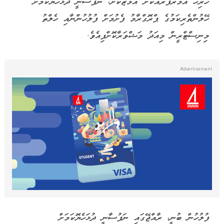
ހުރިހާ އުމުރުފުރައަކަށް އަމާޒުކޮށް، ނަފުސާނީ ދުޅަހެޔޮކަމަށް
ހޭލުންތެރިކަމުގެ ޕްރޮގްރާމު ފެށުމަށް ފުލުހުންނާއި ހެލްތު
މިނިސްޓްރީން މިއަދު މަޝްވަރާކޮށްފިއެވެ.
ފުލުހުން ބުނީ، ރާއްޖޭގައި ނަފުސާނީ ދުޅަހެޔޮކަމަށް