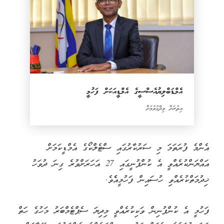
އެމްޑަބްލިޔުއެސްސީގެ އެމްޑީއަކަށް ފަހުމީ
އިތުރަށް ވިދާޅުވުމަށް
އެންމެ ފުރަތަމަ މި ސަރުކާރުގައި ސްޓެލްކޯގެ އެމްޑީކަމަށް
އައްޔަންކުރެއްވީ އެ ކުންފުނީގައި 27 އަހަރަށްވުރެ ގިނަ ދުވަހު
ޚިދުމަތްކުރެއްވި ހުސައިން ފަހުމީއެެވެ.
ފަހުމީ އެ ކުންފުނިން ވަކިކުރެއްވީ މިދިޔަ ސެޕްޓެމްބަރު މަހުގެ ހަތް