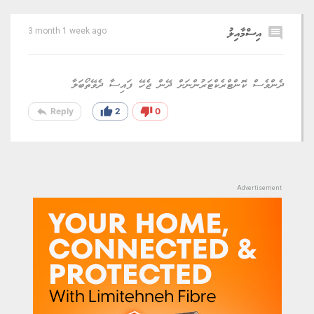
comment
އިސްމާއިލު
3 month 1 week ago
ދެންވެސް ކޮންޓްރެކްޓަރުންނަށް ދޭން ޖެހޭ ފައިސާ ދެވޭތޯބަލާ
reply
thumb_up
thumb_down
Reply
2
0