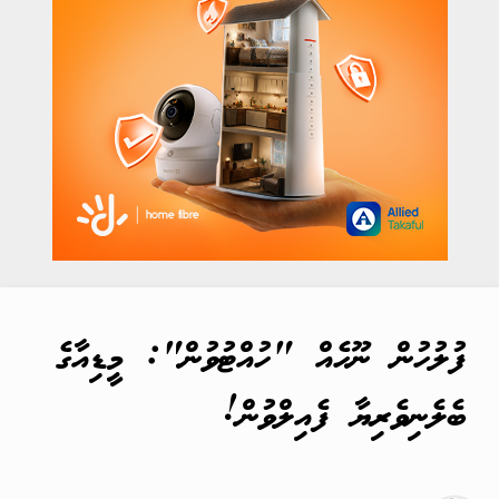
ފުލުހުން ނޫހެއް "ހުއްޓުވުން": މީޑިއާގެ
ބެލެނިވެރިޔާ ފެއިލްވުން!