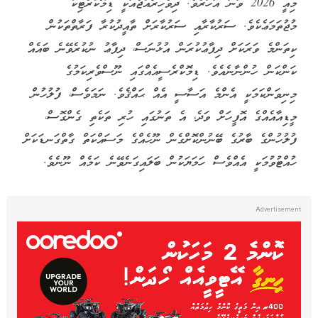
މިއީ 2026 ވަނަ އަހަރެވެ. ދިވެހިރާއްޖެއަކީ ޑިމޮކްރެޓިކް
މުޖުތަމަޢެކެވެ. ސަރުކާރާއި ސަރުކާރަށް ތާއީދުކުރާ ފަރާތްތަކުން
ކިތަންމެ ވަރަކަށް ދިފާޢުކުރަން އުޅުނަސް، ދިފާޢު ނުކުރެވޭނެ ބައެއް
ކަންކަން ހުންނާނެއެވެ. ޑިމޮކްރެސީއެއްގައި ނޫސްވެރިކަމުގެ
މިނިވަންކަމަކީ އެންމެ އަސާސީ އެއް ޙައްޤެވެ. ނަމަވެސް، ފުލުހުން
މީޑިއާއެއްގެ އޮފީހަށް ވަދެ، އެ ތަނުގައި ހުރި ތަކެތި ގެންގޮސް،
ފުލުހުންގެ ބާރުގެ ބޭނުންކޮށްގެން ނޫހެއްގެ މަސައްކަތް ގާތްގަނޑަކަށް
ހުއްޓުވުމަކީ އެއްވެސް ހަމަޔަކުން ބަލައިގަނެވޭނެ ކަމެއް ނޫނެވެ.