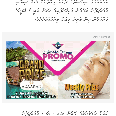
ކުޑަކުރުމުގެ ސިޔާސަތުގެ ދަށުން މިހާތަނަށް 248 ސިޔާސީ
މުވައްޒަފުން މަގާމުން ވަކިކޮށްފައިވާ ކަމަށް ރައީސް އޮފީހުގެ
ތަރުޖަމާނު ހީނާ ވަލީދު މިއަދު ވިދާޅުވެއްޖެއެވެ.
ޚަރަޑު ކުޑަކުރުމުގެ ގޮތުން 228 ސިޔާސީ މުވައްޒަފުން