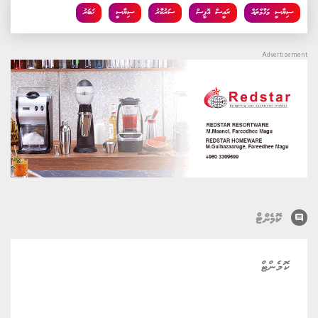
ސިޔާސީ މަގާމްތައް
ރައީސް އޮފީސް
ސަރުކާރު
ސިޔާސީ
ޚަބަރު
comment
ކޮމެންޓް