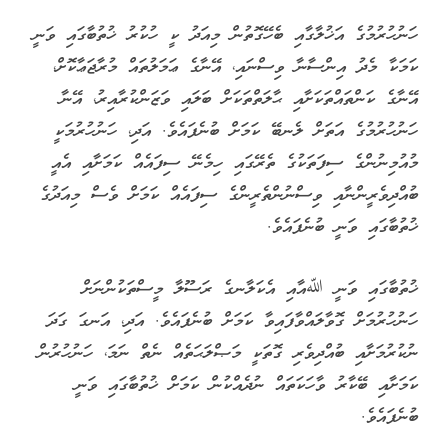
ހަނުހުރުމުގެ އަޚުލާގާއި ބެހޭގޮތުން މިއަދު ކީ ހުކުރު ޚުތުބާގައި ވަނީ
ކަމަކާ މެދު އިންސާނާ ވިސްނައި، އޭނާގެ ޢަމަލުތައް މުރާޖަޢާކޮށް،
އޭނާގެ ކަންތައްތަކަށާއި ޙާލަތްތަކަށް ބަލައި ވަޒަންކުރާއިރު، އޭނާ
ހަނުހުރުމުގެ އަތަށް ލެނބޭ ކަމަށް ބުނެފައެވެ. އަދި، ހަނުހުރުމަކީ
މުއުމިނުންގެ ސިފަތަކުގެ ތެރޭގައި ހިމެނޭ ސިފައެއް ކަމަށާއި އެއީ
ބުއްދިވެރީންނާއި ވިސްނުންތެރީންގެ ސިފައެއް ކަމަށް ވެސް މިއަދުގެ
ޚުތުބާގައި ވަނީ ބުނެފައެވެ.
ޚުތުބާގައި ވަނީ ﷲއާއި އެކަލާނގެ ރަސޫލާ މީސްތަކުންނަށް
ހަނުހުރުމަށް ގޮވާލައްވާފައިވާ ކަމަށް ބުނެފައެވެ. އަދި، އަނގަ ގަދަ
ނުކުރުމަށާއި ބުއްދިވެރި ގޮތަކީ މަޞްލަޙަތެއް ނެތް ނަމަ، ހަނުހުރުން
ކަމަށާއި ބޭކާރު ވާހަކަތައް ނުދެއްކުން ކަމަށް ޚުތުބާގައި ވަނީ
ބުނެފައެވެ.