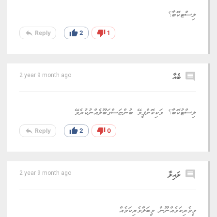
ލިސްޓކޮބާ؟
reply
thumb_up
thumb_down
Reply
2
1
comment
ބެއާ
2 year 9 month ago
ލިސްޓުކޮބާ؟ ވަކިކޮށްފީމޭ ބުންޏަސްގަބޫލެއްނުކުރެވޭ
reply
thumb_up
thumb_down
Reply
2
0
comment
ލައިލާ
2 year 9 month ago
މީވެރިކަމެއްނޫން މީބަލާވެރިކަމެއް