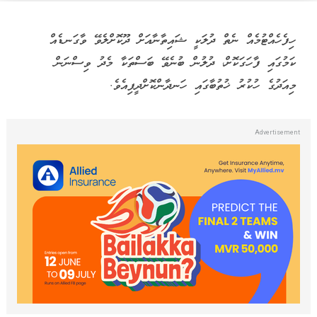
ހިފެހެއްޓުމެއް ނެތް ދުލަކީ ޝައިތާނާއަށް ދޫކޮށްލެވޭ ވާގަނޑެއް
ކަމުގައި ފާހަގަކޮށް، ދުލުން ބުނެވޭ ބަސްތަކާ މެދު ވިސްނަން
މިއަދުގެ ހުކުރު ޚުތުބާގައި ހަނދާންކޮށްދީފިއެވެ.