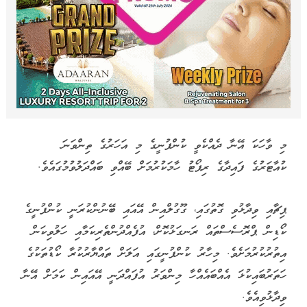
މި ވާހަކަ އޭނާ ދެއްކެވީ ކުންފުނީގެ މި އަހަރުގެ ތިންވަނަ
ކުއާޓަރުގެ ފައިދާގެ ރިޕޯޓު ހާމަކުރުމަށް ބޭއްވި ބައްދަލުވުމުގައެވެ.
ޕިޗާއި ވިދާޅުވި ގޮތުގައި، ގޫގުލްއިން އޭއައި ބޭނުންކުރަނީ ކުންފުނީގެ
ކޯޑިން ޕްރޮސެސްތައް ރަނގަޅުކޮށް، އުފެއްދުންތެރިކަމާއި ހަލުވިކަން
އިތުރުކުރުމަށެވެ. މިހާރު ކުންފުނީގައި އަލަށް ތައްޔާރުކުރާ ކޯޑުތަކުގެ
ހަތަރުބައިކުޅަ އެއްބައެއްހާ މިންވަރު އުފައްދަނީ އޭއައިން ކަމަށް އޭނާ
ވިދާޅުވިއެވެ.