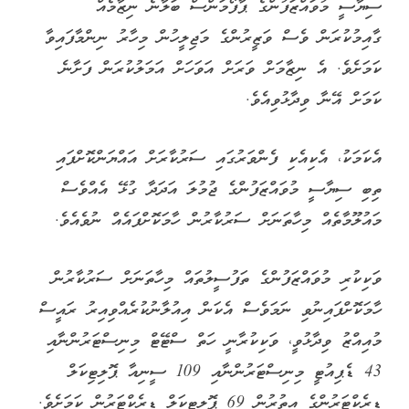
ސިޔާސީ މުވައްޒަފުންގެ ޕާފޯމަންސް ބަލާނެ ނިޒާމެއް
ގާއިމުކުރަން ވެސް ވަޒީރުންގެ މަޖިލީހުން މިހާރު ނިންމާފައިވާ
ކަމަށެވެ. އެ ނިޒާމަށް ވަރަށް އަވަހަށް އަމަލުކުރަން ފަށާނެ
ކަމަށް އޭނާ ވިދާޅުވިއެވެ.
އެކަމަކު، އެކިއެކި ފެންވަރުގައި ސަރުކާރަށް އައްޔަންކޮށްފައި
ތިބި ސިޔާސީ މުވައްޒަފުންގެ ޖުމުލަ އަދަދާ ގުޅޭ އެއްވެސް
މައުލޫމާތެއް މިހާތަނަށް ސަރުކާރުން ހާމަކޮށްފައެއް ނުވެއެވެ.
ވަކިކުރި މުވައްޒަފުންގެ ތަފުސީލުތައް މިހާތަނަށް ސަރުކާރުން
ހާމަކޮށްފައިނުވި ނަމަވެސް އެކަން އިއުލާނުކުރެއްވިއިރު ރައީސް
މުއިއްޒު ވިދާޅުވީ، ވަކިކުރާނީ ހަތް ސްޓޭޓް މިނިސްޓަރުންނާއި
43 ޑެޕިއުޓީ މިނިސްޓަރުންނާއި 109 ސީނިއާ ޕޮލިޓިކަލް
ޑިރެކްޓަރުންގެ އިތުރުން 69 ޕޮލިޓިކަލް ޑިރެކްޓަރުން ކަމަށެވެ.