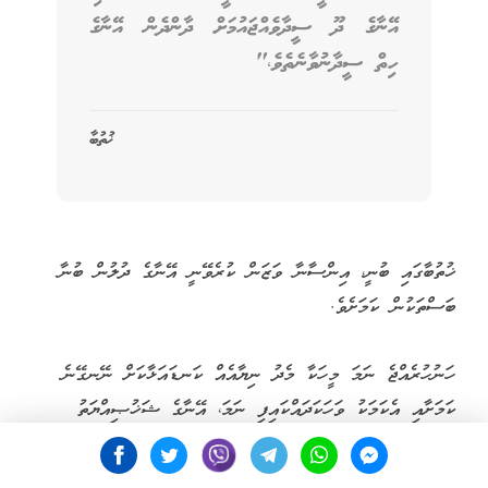
އޭނާގެ ދޫ ސީދާވެއްޖައުމަށް ދާންދެން އޭނާގެ
ހިތް ސީދާނުވާނެތެވެ،"
ޚުތުބާ
ޚުތުބާގައި ބުނީ، އިންސާނާ ވަޒަން ކުރެވޭނީ އޭނާގެ ދުލުން ބުނާ
ބަސްތަކުން ކަމަށެވެ.
ހަނުހުރެއްޖެ ނަމަ މީހަކާ މެދު ނިޔާއެއް ކަނޑައަޅާކަށް ނޭނގޭނެ
ކަމަށާއި އެކަމަކު ވަހަކަދައްކައިފި ނަމަ، އޭނާގެ ޝަޚުޞިއްޔަތު
ފާޅުވާނެ ކަމަށާއި ހަރުދަނާކަމާއި ދޯހަޅިކަން ފެނިގެން ދާނެ ކަމަށް
ޚުތުބާގައި ބުންޏެވެ.