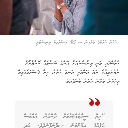
ހުކުރު ޚުތުބާގެ ތެރެއިން --- ފޮޓޯ/ އިސްލާމިކް މިނިސްޓްރީ
ޚުތުބާޣައި ވަނީ އިންސާނާއަށް އޭނާގެ ބަސްތައް ކޮންޓުރޯލު
ނުކުރެވިއްޖެ ނަމަ އޭނާއަކީ އަނގަ ހުތުރު، ހިތް ފަސާދަވެފައިވާ
މީހަކަށް ވެދާނެ ކަމަށް ބުނެފައެވެ.
"ހިތް ސީދާވެއްޖައުމަށް ދާންދެން އެއްވެސް
އަޅެއްގެ އީމާންކަން ސީދާނުވާނެތެވެ. އަދި،