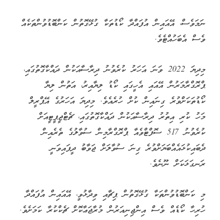
ނަމަވެސް، އޭއައިން އުފައްދާ ކޯޑުތަކާ ގުޅޭގޮތުން ކަންބޮޑުވުންތަކެއް
ވެސް އެބަހުއްޓެވެ.
މިދިޔަ 2022 ވަނަ އަހަރު ކުރެވުނު ދިރާސާއަކުން ދައްކާގޮތުގައި،
ޕްރޮގްރާމަރުން އޭއައި އެހީގައި ކޯޑު ލިޔާއިރު، އަތުން ލިޔާ
ކޯޑުތަކަށްވުރެ ގިނައިން ކުށް ހުރެއެވެ. މިދިޔަ އަހަރުގެ އޭޕްރީލް
މަހު ކުރި އިތުރު ދިރާސާއަކުން ދައްކާގޮތުގައި، ޗެޓްޖީޕީޓީއަށް
ކުރެވުނު 517 ސޮފްޓްވެއާ ޕްރޮގްރާމިން ސުވާލުގެ ތެރެއިން
ދެބައިކުޅައެއްބަޔަށްވުރެ ގިނަ ސުވާލަށް ޖަވާބު ދީފައިވަނީ
ރަނގަޅަކަށް ނޫނެވެ.
މި ކަންބޮޑުވުންތަކާ ގުޅޭގޮތުން ޕިޗާއި ވިދާޅުވީ، އޭއައިން އުފައްދާ
ހުރިހާ ކޯޑެއް ވެސް އިންޖިނިއަރުން މުރާޖަޢާކޮށް ޗެކްކުރާ ކަމަށެވެ.