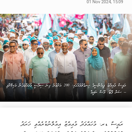
01 Nov 2024, 15:09
ރައީސް މުއިއްޒު، ޕީއެންސީގެ ހިނގާލުމެއްގައި: 200 އަށްވުރެ ގިނަ ސިޔާސީ މުވައްޒަފުން ވަކިކޮށްފި
-- ސަން ފޮޓޯ/ މޫސާ ނަދީމް
ރައީސް ޑރ. މުހައްމަދު މުއިއްޒު އިއުލާނުކުރެއްވި ޚަރަދު