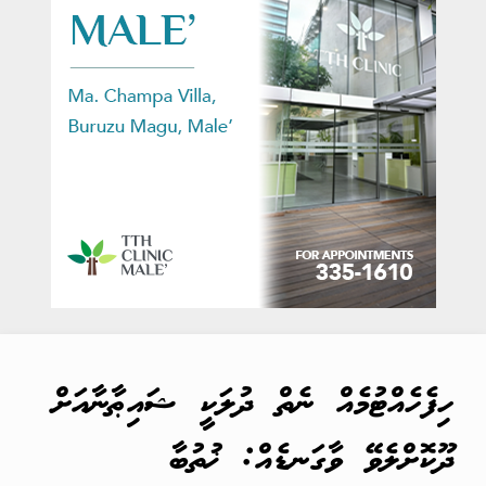
ހިފެހެއްޓުމެއް ނެތް ދުލަކީ ޝައިޠާނާއަށް
ދޫކޮށްލެވޭ ވާގަނޑެއް: ޚުތުބާ