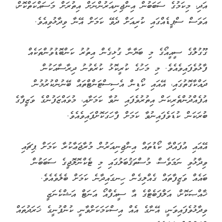
އަދި، މިކަމުގެ ސަބަބުން އިންޖިނިއަރުންނަށް އިތުރަށް މަސައްކަތްކޮށް،
އަވަސް ސްޕީޑެއްގައި ކުރިއަށް ދެވޭ ކަމަށް އޭނާ ވިދާޅުވިއެވެ.
ގޫގުލްގެ ސީއީއޯގެ މި ބަޔާނާ ގުޅިގެން އިތުރު ކަންބޮޑުވުންތަކެއް
ފާޅުވެފައިވެއެވެ. މި މަހުގެ ކުރީކޮޅު ކުރެވުނު ދިރާސާއަކުން
ދައްކާގޮތުގައި، އޭއައި ކޯޑިން އެސިސްޓަންޓްތައް ބޭނުންކުރުމުން
އުފެއްދުންތެރިކަން އިތުރުވެފައި ނުވާ ކަމަށާއި، މުވައްޒަފުންގެ ވަޒީފާގެ
ބުރަކަން ކުޑަވެފައިނުވާ ކަމަށް ފާހަގަކޮށްފައިވެއެވެ.
އޭއައި އުފައްދާ ކޯޑުތައް އިންޖިނިއަރުން މުރާޖަޢާކުރާ ކަމަށް ޕިޗައި
ވިދާޅުވި ނަމަވެސް، މުސްތަޤުބަލުގައި މި ޓެކްނޮލޮޖީގެ ސަބަބުން
ބައެއް ވަޒީފާތައް ގެއްލިގެން ހިނގައިދާނެ ކަމަށް ބެލެވެއެވެ.
ޚާއްޞަކޮށް، އަލްފަބެޓްގެ އާ ސީއެފްއޯ އަނަޓް އަޝްކެނަޒީ
ވިދާޅުވެފައިވަނީ، އޭނާގެ އެއް އިސްކަމަކަށްވާނީ ކުންފުނީގެ ޚަރަދުތައް