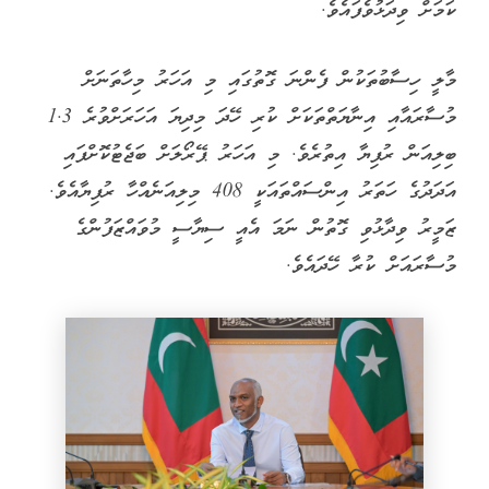
ކަމަށް ވިދަޅުވެފައެވެ.
މާލީ ހިސާބުތަކުން ފެންނަ ގޮތުގައި މި އަހަރު މިހާތަނަށް
މުސާރައާއި އިނާޔަތްތަކަށް ކުރި ހޭދަ މިދިޔަ އަހަރަށްވުރެ 1.3
ބިލިއަން ރުފިޔާ އިތުރެވެ. މި އަހަރު ޕޭރޯލަށް ބަޖެޓުކޮށްފައި
އަދަދުގެ ހަތަރު އިންސައްތައަކީ 408 މިލިއަނެއްހާ ރުފިޔާއެވެ.
ޒަމީރު ވިދާޅުވި ގޮތުން ނަމަ އެއީ ސިޔާސީ މުވައްޒަފުންގެ
މުސާރައަށް ކުރާ ހޭދައެވެ.