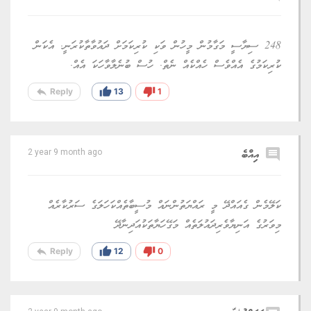
248 ސިޔާސީ މަގާމުން މީހުން ވަކި ކުރިކަމަށް ދައުވާތާކުރަނީ. އެކަން
ކުރިކަމުގެ އެއްވެސް ހެއްކެއް ނެތް. ހުސް ބުނެލާވާހަކަ އެއް.
reply
thumb_up
thumb_down
Reply
13
1
comment
އިއްބެ
2 year 9 month ago
ކަލޭމެން ގެއައްދޭ މީ ރައްޔަތުންނައް މުސީބާތެއްކަހަލަގެ ސަރުކާރެއް
މިވަރުގެ އަނިޔާވެރިދައުލަތެއް މަގޭހަޔާތަކުއަދިނާދޭ
reply
thumb_up
thumb_down
Reply
12
0