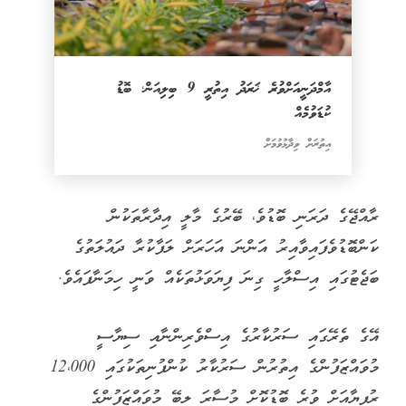
އާމްދަނީއަށްވުރެ ޚަރަދު އިތުރީ 9 ބިލިއަން؛ ބޮޑު
ކުޑަވުމެއް
އިތުރަށް ވިދާޅުވުމަށް
ރާއްޖޭގެ ދަރަނި ބޮޑުވެ، ބޭރުގެ މާލީ އިދާރާތަކުން
ކަންބޮޑުވެފައިވާއިރު އަންނަ އަހަރަށް ލަފާކުރާ ދައުލަތުގެ
ބަޖެޓުގައި އިސްލާހީ ގިނަ ފިޔަވަޅުތަކެއް ވަނީ ހިމަނާފައެވެ.
އޭގެ ތެރޭގައި ސަރުކާރުގެ އިސްވެރިންނާއި ސިޔާސީ
މުވައްޒަފުންގެ އިތުރުން ސަރުކާރު ކުންފުނިތަކުގައި 12،000
ރުފިޔާއަށް ވުރެ ބޮޑުކޮށް މުސާރަ ލިބޭ މުވައްޒަފުންގެ