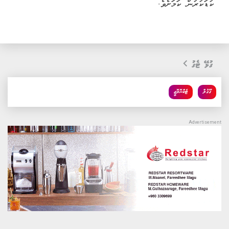
ކުޑަކުރުން ކަމަށެވެ.
ގުޅޭ ޓެގު
ގޫގުލް
ޓެކްނޮލޮޖީ