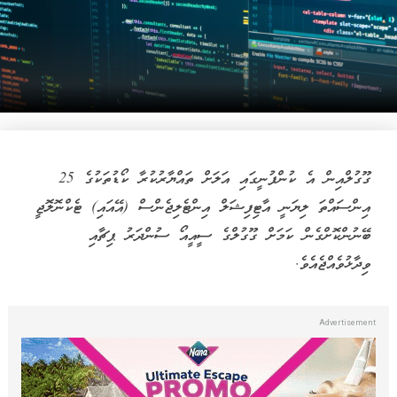
ގޫގުލްއިން އެ ކުންފުނީގައި އަލަށް ތައްޔާރުކުރާ ކޯޑުތަކުގެ 25
އިންސައްތަ ލިޔަނީ އާޓިފިޝަލް އިންޓެލިޖެންސް (އޭއައި) ޓެކްނޮލޮޖީ
ބޭނުންކޮށްގެން ކަމަށް ގޫގުލްގެ ސީއީއޯ ސުންދަރު ޕިޗާއި
ވިދާޅުވެއްޖެއެވެ.