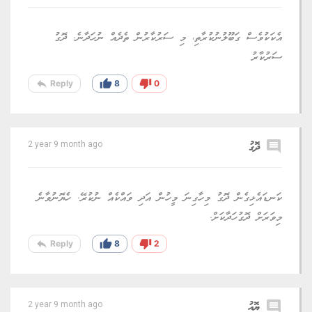
އެކަކުވެސް ގަބޫލުނުކުރާތި، މި ސަރުކާރުން ތެދެއް ނުހަދާނެ. ދޮގު
ސަރުކާރު
reply
thumb_up
thumb_down
Reply
8
0
comment
ދޮގު
2 year 9 month ago
ކަނޑައެޅިގެން ދޮގު މިހާގިނަ މީހުން އަދި ވައްކެއް ނުކުރޭ. ހެޔޮނުވާނެ
މިވަރަށް ދޮގުހަދާކަށް.
reply
thumb_up
thumb_down
Reply
8
2
comment
ޔޮއު
2 year 9 month ago