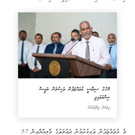
228 ސިޔާސީ މުވައްޒަފުން ވަކިކުރަން ރައީސް
ނިންމަވައިފި
އިތުރަށް ވިދާޅުވުމަށް
އެ މުވައްޒަފުން ވަކިކުރުމުން ދައުލަތުގެ މާލިއްޔާއިން 5.7