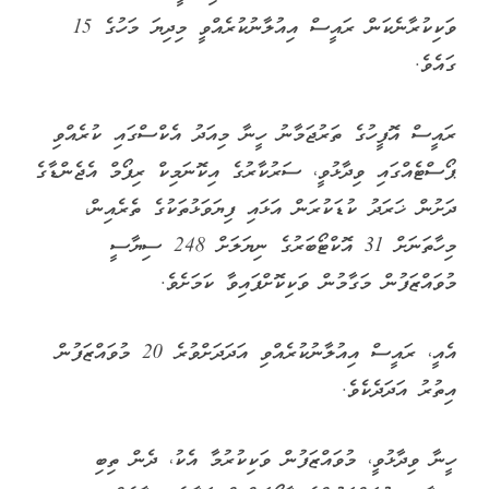
ވަކިކުރާނެކަން ރައީސް އިއުލާނުކުރެއްވީ މިދިޔަ މަހުގެ 15
ގައެވެ.
ރައީސް އޮފީހުގެ ތަރުޖަމާނު ހީނާ މިއަދު އެކްސްގައި ކުރެއްވި
ޕޯސްޓެއްގައި ވިދާޅުވީ، ސަރުކާރުގެ އިކޮނަމިކް ރިފޯމް އެޖެންޑާގެ
ދަށުން ޚަރަދު ކުޑަކުރަން އަޅައި ފިޔަވަޅުތަކުގެ ތެރެއިން،
މިހާތަނަށް 31 އޮކްޓޯބަރުގެ ނިޔަލަށް 248 ސިޔާސީ
މުވައްޒަފުން މަގާމުން ވަކިކޮށްފައިވާ ކަމަށެވެ.
އެއީ، ރައީސް އިއުލާނުކުރެއްވި އަދަދަށްވުރެ 20 މުވައްޒަފުން
އިތުރު އަދަދެކެވެ.
ހީނާ ވިދާޅުވީ، މުވައްޒަފުން ވަކިކުރުމާ އެކު، ދެން ތިބި