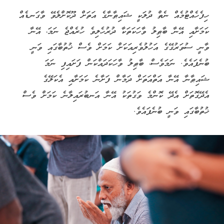
ހިފެހެއްޓުމެއް ނެތް ދުލަކީ ޝައިޠާނާގެ އަތަށް ދޫކޮށްލެވޭ ވާގަނޑެއް
ކަމަށާއި އޭނާ ބާޠިލު ވާހަކަތަކާ ދުރުހެލިވެ ހުރެއްޖެ ނަމަ، އޭނާ
ވާނީ ސުވަރުގޭގެ އަހުލުވެރިއަކަށް ކަމަށް ވެސް ޚުތުބާގައި ވަނީ
ބުނެފައެވެ. ނަމަވެސް، ބާޠިލު ވާހަކަދައްކަން ފަށައިފި ނަމަ
ޝައިޠާނާ އޭނާ އަތްއަތަށް ދަމާން ފަށާނެ ކަމަށާއި އެކަލޭގެ
އެދޭގޮތަށް އެދޭ ކޮންމެ ވަގުތަކު އޭނާ އަނބުރައިލާނެ ކަމަށް ވެސް
ޚުތުބާގައި ވަނީ ބުނެފައެވެ.