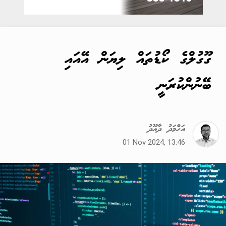
ގޫގުލްގެ ކޯޑުތައް ލިޔަން އޭއައި
ބޭނުންކުރަނީ
އަހްމަދު ދާއޫދު
01 Nov 2024, 13:46