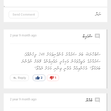
Send Comment
comment
ޝުއައިބު
2 year 9 month ago
ސުބްހާނަﷲ ބަލަ ސަރުކާރު ކުންފުނިތަކަށް 248 މީހުންލާފަ،
ސަރުކާރުގެ ވަޒީފާތަކުން ވަކިކުރީ ރައްޔިތުންގެ ލޮލަށް ނުފެންނަ
ބަޔަކުތޯ؟ އެހެންވިއްޔާ އެވާނީ ޖިންނި ކަމަށް ދެއްތޯ؟
reply
thumb_up
thumb_down
Reply
2
1
comment
ބެއްޔާ
2 year 9 month ago