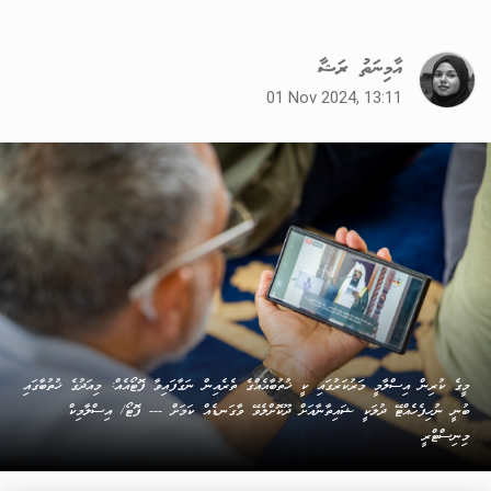
އާމިނަތު ރަޝާ
01 Nov 2024, 13:11
މީގެ ކުރިން އިސްލާމީ މަރުކަރުގައި ކީ ޚުތުބާއެއްގެ ތެރެއިން ނަގާފައިވާ ފޮޓޯއެއް: މިއަދުގެ ޚުތުބާގައި
ބުނީ ނުހިފެހެއްޓޭ ދުލަކީ ޝައިތާނާއަށް ދޫކޮށްލެވޭ ވާގަނޑެއް ކަމަށް --- ފޮޓޯ/ އިސްލާމިކް
މިނިސްޓްރީ