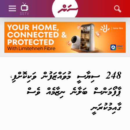
SSTV
SSTV LIVE
248 ސިޔާސީ މުވައްޒަފުން ވަކިކޮށްފި،
ޕާފޯމަންސް ބަލާނެ ނިޒާމެއް ވެސް
ގާއިމުކުރަނީ