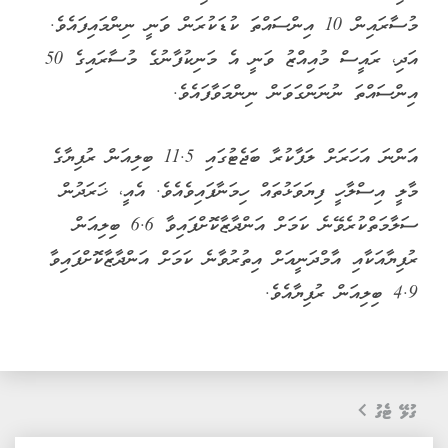
މުސާރައިން 10 އިންސައްތަ ކުޑަކުރަން ވަނީ ނިންމައިފައެވެ.
އަދި، ރައީސް މުއިއްޒު ވަނީ އެ މަނިކުފާނުގެ މުސާރައިގެ 50
އިންސައްތަ ނުނަންގަވަން ނިންމަވާފައެވެ.
އަންނަ އަހަރަށް ލަފާކުރާ ބަޖެޓުގައި 11.5 ބިލިއަން ރުފިޔާގެ
މާލީ އިސްލާހީ ފިޔަވަޅުތައް ހިމަނާފައިވެއެވެ. އެއީ، ޚަރަދުން
ސަލާމަތްކުރެވޭނެ ކަމަށް އަންދާޒާކޮށްފައިވާ 6.6 ބިލިއަން
ރުފިޔާއަކާއި އާމްދަނީއަށް އިތުރުވާނެ ކަމަށް އަންދާޒާކޮށްފައިވާ
4.9 ބިލިއަން ރުފިޔާއެވެ.
ގުޅޭ ޓެގު