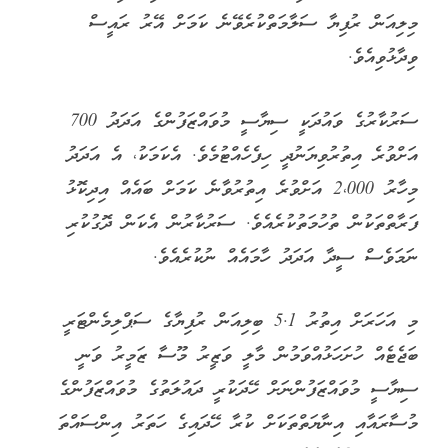
މިލިއަން ރުފިޔާ ސަލާމަތްކުރެވޭނެ ކަމަށް އޭރު ރައީސް
ވިދާޅުވިއެވެ.
ސަރުކާރުގެ ވައުދަކީ ސިޔާސީ މުވައްޒަފުންގެ އަދަދު 700
އަށްވުރެ އިތުރުވިޔަނުދީ ހިފެހެއްޓުމެވެ. އެކަމަކު، އެ އަދަދު
މިހާރު 2،000 އަށްވުރެ އިތުރުވާނެ ކަމަށް ބައެއް އިދިކޮޅު
ފަރާތްތަކުން ތުހުމަތުކުރެއެވެ. ސަރުކާރުން އެކަން ދޮގުކުރި
ނަމަވެސް ސީދާ އަދަދު ހާމައެއް ނުކުރެއެވެ.
މި އަހަރަށް އިތުރު 5.1 ބިލިއަން ރުފިޔާގެ ސަޕްލިމެންޓަރީ
ބަޖެޓެއް ހުށަހަޅުއްވަމުން މާލީ ވަޒީރު މޫސާ ޒަމީރު ވަނީ
ސިޔާސީ މުވައްޒަފުންނަށް ހޭދަކުރީ ދައުލަތުގެ މުވައްޒަފުންގެ
މުސާރައާއި އިނާޔަތްތަކަށް ކުރާ ހޭދައިގެ ހަތަރު އިންސައްތަ