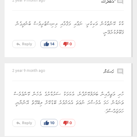
comment
ައަބްދުﷲ
2 year 9 month ago
ކާކު ކޮންތާކުން ވަކިކުރީ. ނަމާއި މަޤާމާއި މިނިސްޓްރީވެސް ބުނެދީގެން
ޤަބޫލުކުރެވޭނީ.
reply
thumb_up
thumb_down
Reply
14
0
comment
ހަސަނު
2 year 9 month ago
ހުރި ވަޒީފާއިން ބަދަލުކޮށްފާނެ. އެކަމަކު ސަރުކާރުގެ އެހެން ކޮންމެވެސް
ތަނަކުން ހަމަ އެމުސާރަ ނުވަތަ އެއަށްވުރެ ބޮޑުކޮށް ލިބޭގޮތް އޮންނާނީ
ހަމަޖައްސާފަ.
reply
thumb_up
thumb_down
Reply
10
0