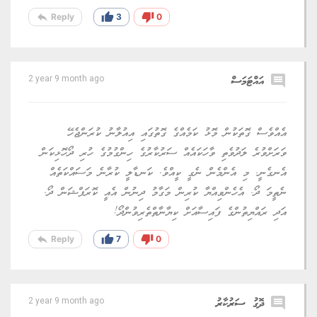
reply
thumb_up
thumb_down
Reply
3
0
comment
އައްޓަމަސް
2 year 9 month ago
އެއްވެސް ގޮތަކުން މޮޅު ކަމެއްގެ ގޮތުގައި އިއުލާނު ކުރަންޖެހޭ
ވަރަށްވުރެ ލަދުވެތި ވާހަކައެއް ސަރުކާރުގެ ހިންގުމުގެ ހުރި ދޯހޮޅިކަން
އެނގެނީ. މި އެންމެން ނެގީ ކީއްވެ. ކަނޑާލީ ކުރާނެ މަސައްކަތެއް
ނެތީމަ ދޯ. އެހެންވިއްޔާ ކުރިން މަގާމު ދިނުން އެއީ ކޮރަޕްޝަން ދޯ.
އަދި ރައްޔިތުންގެ ފައިސާއަށް ކިޔާނާތްތެރިވުންދޯ!
reply
thumb_up
thumb_down
Reply
7
0
comment
ދޮގު ސަރުކާރު
2 year 9 month ago