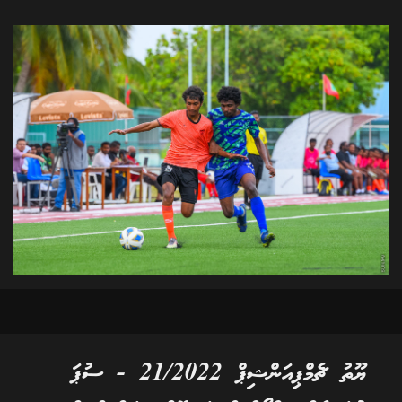
ޔޫތު ޗެމްޕިއަންޝިޕް 21/2022 - ސުޕަ