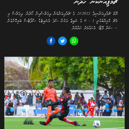
ޗެމްޕިއަންކަން ހޯދުން
ޔޫތު ޗެމްޕިއަންޝިޕް 21/2022 ގެ ޗެމްޕިއަންކަން އީގަލްސްއިން ހޯދުން. އީގަލްސް މި
މެޗު ކާމިޔާބުކުރީ 1 - 0 ގެ ނަތީޖާ އަކުން ސުޕަ ޔުނައިޓެޑް ސްޕޯޓްސް ބަލިކޮށްގެން
-- ސަން ފޮޓޯ/ މުހައްމަދު ހައްޔާން