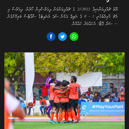
ޔޫތު ޗެމްޕިއަންޝިޕް 21/2022 ގެ ޗެމްޕިއަންކަން އީގަލްސްއިން ހޯދުން. އީގަލްސް މި
މެޗު ކާމިޔާބުކުރީ 1 - 0 ގެ ނަތީޖާ އަކުން ސުޕަ ޔުނައިޓެޑް ސްޕޯޓްސް ބަލިކޮށްގެން
-- ސަން ފޮޓޯ/ މުހައްމަދު ހައްޔާން