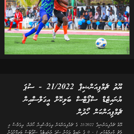
ޔޫތު ޗެމްޕިއަންޝިޕް 21/2022 - ސުޕަ
ޔުނައިޓެޑް ސްޕޯޓްސް ބަލިކޮށް އީގަލްސްއިން
ޗެމްޕިއަންކަން ހޯދުން
ޔޫތު ޗެމްޕިއަންޝިޕް 21/2022 ގެ ޗެމްޕިއަންކަން އީގަލްސްއިން ހޯދުން. އީގަލްސް މި
މެޗު ކާމިޔާބުކުރީ 1 - 0 ގެ ނަތީޖާ އަކުން ސުޕަ ޔުނައިޓެޑް ސްޕޯޓްސް ބަލިކޮށްގެން