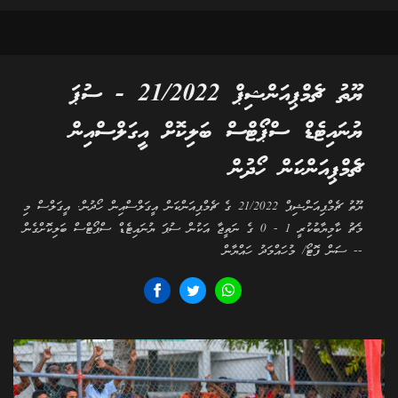
ޔޫތު ޗެމްޕިއަންޝިޕް 21/2022 - ސުޕަ
ޔުނައިޓެޑް ސްޕޯޓްސް ބަލިކޮށް އީގަލްސްއިން
ޗެމްޕިއަންކަން ހޯދުން
ޔޫތު ޗެމްޕިއަންޝިޕް 21/2022 ގެ ޗެމްޕިއަންކަން އީގަލްސްއިން ހޯދުން. އީގަލްސް މި
މެޗު ކާމިޔާބުކުރީ 1 - 0 ގެ ނަތީޖާ އަކުން ސުޕަ ޔުނައިޓެޑް ސްޕޯޓްސް ބަލިކޮށްގެން
-- ސަން ފޮޓޯ/ މުހައްމަދު ހައްޔާން