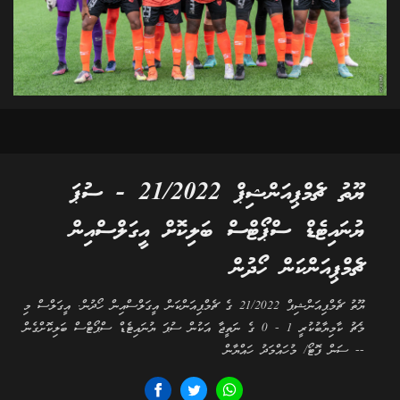
ޔޫތު ޗެމްޕިއަންޝިޕް 21/2022 - ސުޕަ
ޔުނައިޓެޑް ސްޕޯޓްސް ބަލިކޮށް އީގަލްސްއިން
ޗެމްޕިއަންކަން ހޯދުން
ޔޫތު ޗެމްޕިއަންޝިޕް 21/2022 ގެ ޗެމްޕިއަންކަން އީގަލްސްއިން ހޯދުން. އީގަލްސް މި
މެޗު ކާމިޔާބުކުރީ 1 - 0 ގެ ނަތީޖާ އަކުން ސުޕަ ޔުނައިޓެޑް ސްޕޯޓްސް ބަލިކޮށްގެން
-- ސަން ފޮޓޯ/ މުހައްމަދު ހައްޔާން