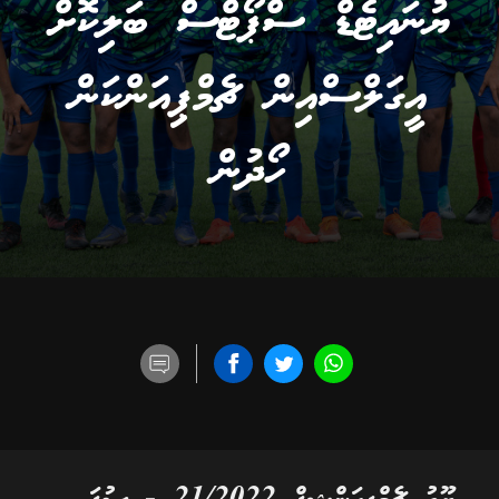
ޔުނައިޓެޑް ސްޕޯޓްސް ބަލިކޮށް
އީގަލްސްއިން ޗެމްޕިއަންކަން
ހޯދުން