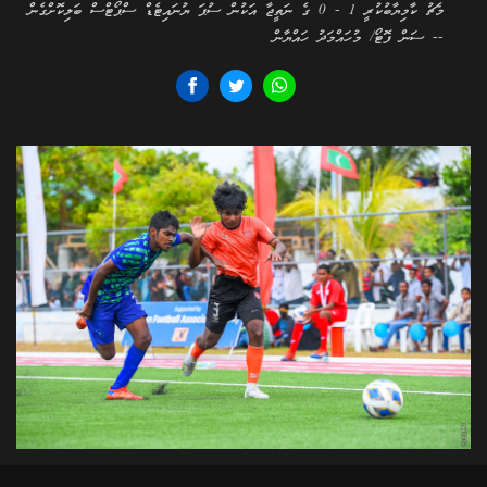
މެޗު ކާމިޔާބުކުރީ 1 - 0 ގެ ނަތީޖާ އަކުން ސުޕަ ޔުނައިޓެޑް ސްޕޯޓްސް ބަލިކޮށްގެން
-- ސަން ފޮޓޯ/ މުހައްމަދު ހައްޔާން