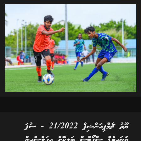
ޔޫތު ޗެމްޕިއަންޝިޕް 21/2022 - ސުޕަ
ޔުނައިޓެޑް ސްޕޯޓްސް ބަލިކޮށް އީގަލްސްއިން