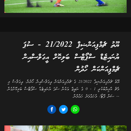
ޔޫތު ޗެމްޕިއަންޝިޕް 21/2022 - ސުޕަ
ޔުނައިޓެޑް ސްޕޯޓްސް ބަލިކޮށް އީގަލްސްއިން
ޗެމްޕިއަންކަން ހޯދުން
ޔޫތު ޗެމްޕިއަންޝިޕް 21/2022 ގެ ޗެމްޕިއަންކަން އީގަލްސްއިން ހޯދުން. އީގަލްސް މި
މެޗު ކާމިޔާބުކުރީ 1 - 0 ގެ ނަތީޖާ އަކުން ސުޕަ ޔުނައިޓެޑް ސްޕޯޓްސް ބަލިކޮށްގެން
-- ސަން ފޮޓޯ/ މުހައްމަދު ހައްޔާން