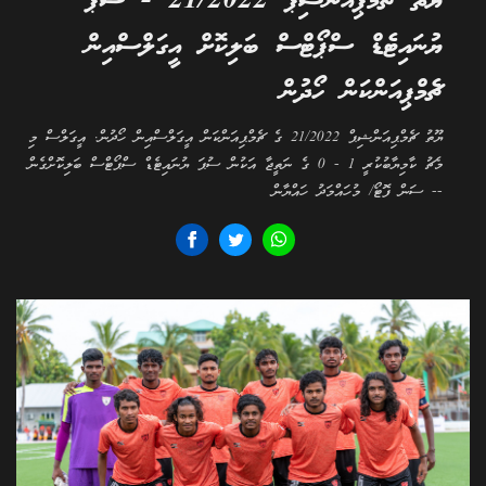
ޔޫތު ޗެމްޕިއަންޝިޕް 21/2022 - ސުޕަ
ޔުނައިޓެޑް ސްޕޯޓްސް ބަލިކޮށް އީގަލްސްއިން
ޗެމްޕިއަންކަން ހޯދުން
ޔޫތު ޗެމްޕިއަންޝިޕް 21/2022 ގެ ޗެމްޕިއަންކަން އީގަލްސްއިން ހޯދުން. އީގަލްސް މި
މެޗު ކާމިޔާބުކުރީ 1 - 0 ގެ ނަތީޖާ އަކުން ސުޕަ ޔުނައިޓެޑް ސްޕޯޓްސް ބަލިކޮށްގެން
-- ސަން ފޮޓޯ/ މުހައްމަދު ހައްޔާން