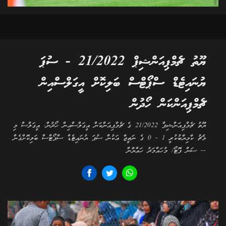
ޔޫތު ޗެމްޕިއަންޝިޕް 21/2022 - ސުޕަ
ޔުނައިޓެޑް ސްޕޯޓްސް ބަލިކޮށް އީގަލްސްއިން
ޗެމްޕިއަންކަން ހޯދުން
ޔޫތު ޗެމްޕިއަންޝިޕް 21/2022 ގެ ޗެމްޕިއަންކަން އީގަލްސްއިން ހޯދުން. އީގަލްސް މި
މެޗު ކާމިޔާބުކުރީ 1 - 0 ގެ ނަތީޖާ އަކުން ސުޕަ ޔުނައިޓެޑް ސްޕޯޓްސް ބަލިކޮށްގެން
-- ސަން ފޮޓޯ/ މުހައްމަދު ހައްޔާން