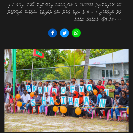
ޔޫތު ޗެމްޕިއަންޝިޕް 21/2022 ގެ ޗެމްޕިއަންކަން އީގަލްސްއިން ހޯދުން. އީގަލްސް މި
މެޗު ކާމިޔާބުކުރީ 1 - 0 ގެ ނަތީޖާ އަކުން ސުޕަ ޔުނައިޓެޑް ސްޕޯޓްސް ބަލިކޮށްގެން
-- ސަން ފޮޓޯ/ މުހައްމަދު ހައްޔާން