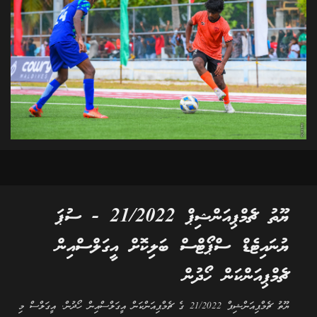
ޔޫތު ޗެމްޕިއަންޝިޕް 21/2022 - ސުޕަ
ޔުނައިޓެޑް ސްޕޯޓްސް ބަލިކޮށް އީގަލްސްއިން
ޗެމްޕިއަންކަން ހޯދުން
ޔޫތު ޗެމްޕިއަންޝިޕް 21/2022 ގެ ޗެމްޕިއަންކަން އީގަލްސްއިން ހޯދުން. އީގަލްސް މި