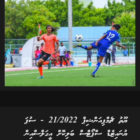
ޔޫތު ޗެމްޕިއަންޝިޕް 21/2022 - ސުޕަ
ޔުނައިޓެޑް ސްޕޯޓްސް ބަލިކޮށް އީގަލްސްއިން