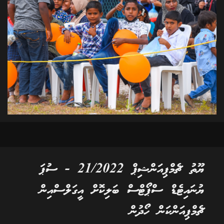
ޔޫތު ޗެމްޕިއަންޝިޕް 21/2022 - ސުޕަ
ޔުނައިޓެޑް ސްޕޯޓްސް ބަލިކޮށް އީގަލްސްއިން
ޗެމްޕިއަންކަން ހޯދުން