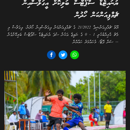
ޔުނައިޓެޑް ސްޕޯޓްސް ބަލިކޮށް އީގަލްސްއިން
ޗެމްޕިއަންކަން ހޯދުން
ޔޫތު ޗެމްޕިއަންޝިޕް 21/2022 ގެ ޗެމްޕިއަންކަން އީގަލްސްއިން ހޯދުން. އީގަލްސް މި
މެޗު ކާމިޔާބުކުރީ 1 - 0 ގެ ނަތީޖާ އަކުން ސުޕަ ޔުނައިޓެޑް ސްޕޯޓްސް ބަލިކޮށްގެން
-- ސަން ފޮޓޯ/ މުހައްމަދު ހައްޔާން