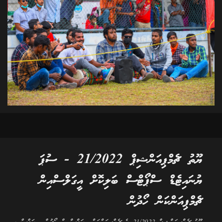
ޔޫތު ޗެމްޕިއަންޝިޕް 21/2022 - ސުޕަ
ޔުނައިޓެޑް ސްޕޯޓްސް ބަލިކޮށް އީގަލްސްއިން
ޗެމްޕިއަންކަން ހޯދުން