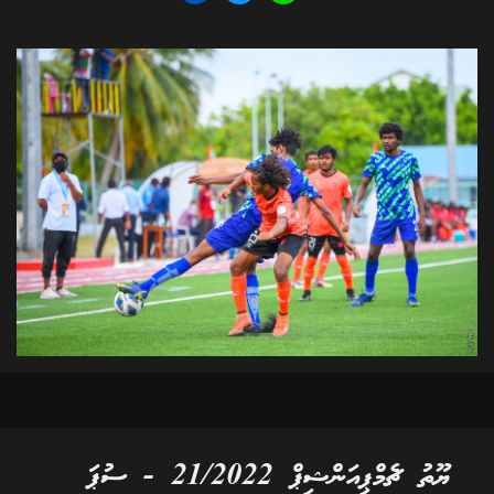
ޔޫތު ޗެމްޕިއަންޝިޕް 21/2022 - ސުޕަ