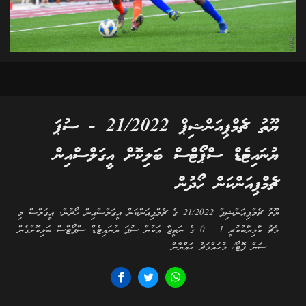
ޔޫތު ޗެމްޕިއަންޝިޕް 21/2022 - ސުޕަ
ޔުނައިޓެޑް ސްޕޯޓްސް ބަލިކޮށް އީގަލްސްއިން
ޗެމްޕިއަންކަން ހޯދުން
ޔޫތު ޗެމްޕިއަންޝިޕް 21/2022 ގެ ޗެމްޕިއަންކަން އީގަލްސްއިން ހޯދުން. އީގަލްސް މި
މެޗު ކާމިޔާބުކުރީ 1 - 0 ގެ ނަތީޖާ އަކުން ސުޕަ ޔުނައިޓެޑް ސްޕޯޓްސް ބަލިކޮށްގެން
-- ސަން ފޮޓޯ/ މުހައްމަދު ހައްޔާން