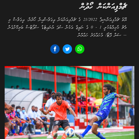
ޗެމްޕިއަންކަން ހޯދުން
ޔޫތު ޗެމްޕިއަންޝިޕް 21/2022 ގެ ޗެމްޕިއަންކަން އީގަލްސްއިން ހޯދުން. އީގަލްސް މި
މެޗު ކާމިޔާބުކުރީ 1 - 0 ގެ ނަތީޖާ އަކުން ސުޕަ ޔުނައިޓެޑް ސްޕޯޓްސް ބަލިކޮށްގެން
-- ސަން ފޮޓޯ/ މުހައްމަދު ހައްޔާން