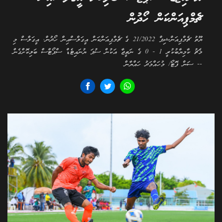
ޗެމްޕިއަންކަން ހޯދުން
ޔޫތު ޗެމްޕިއަންޝިޕް 21/2022 ގެ ޗެމްޕިއަންކަން އީގަލްސްއިން ހޯދުން. އީގަލްސް މި
މެޗު ކާމިޔާބުކުރީ 1 - 0 ގެ ނަތީޖާ އަކުން ސުޕަ ޔުނައިޓެޑް ސްޕޯޓްސް ބަލިކޮށްގެން
-- ސަން ފޮޓޯ/ މުހައްމަދު ހައްޔާން