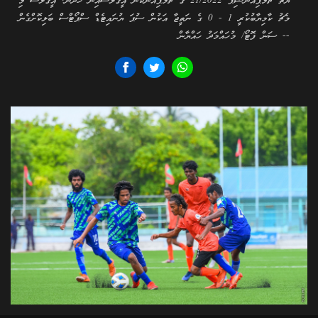
ޔޫތު ޗެމްޕިއަންޝިޕް 21/2022 ގެ ޗެމްޕިއަންކަން އީގަލްސްއިން ހޯދުން. އީގަލްސް މި
މެޗު ކާމިޔާބުކުރީ 1 - 0 ގެ ނަތީޖާ އަކުން ސުޕަ ޔުނައިޓެޑް ސްޕޯޓްސް ބަލިކޮށްގެން
-- ސަން ފޮޓޯ/ މުހައްމަދު ހައްޔާން