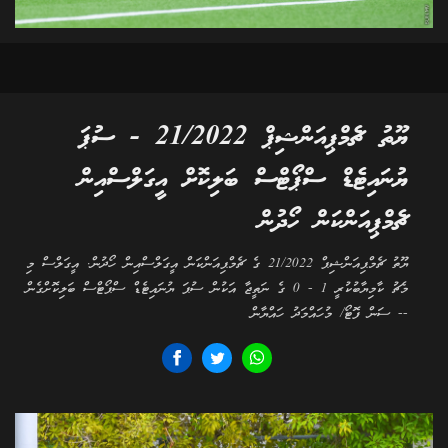
ޔޫތު ޗެމްޕިއަންޝިޕް 21/2022 - ސުޕަ
ޔުނައިޓެޑް ސްޕޯޓްސް ބަލިކޮށް އީގަލްސްއިން
ޗެމްޕިއަންކަން ހޯދުން
ޔޫތު ޗެމްޕިއަންޝިޕް 21/2022 ގެ ޗެމްޕިއަންކަން އީގަލްސްއިން ހޯދުން. އީގަލްސް މި
މެޗު ކާމިޔާބުކުރީ 1 - 0 ގެ ނަތީޖާ އަކުން ސުޕަ ޔުނައިޓެޑް ސްޕޯޓްސް ބަލިކޮށްގެން
-- ސަން ފޮޓޯ/ މުހައްމަދު ހައްޔާން