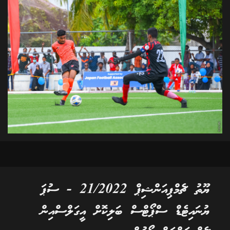
ޔޫތު ޗެމްޕިއަންޝިޕް 21/2022 - ސުޕަ
ޔުނައިޓެޑް ސްޕޯޓްސް ބަލިކޮށް އީގަލްސްއިން