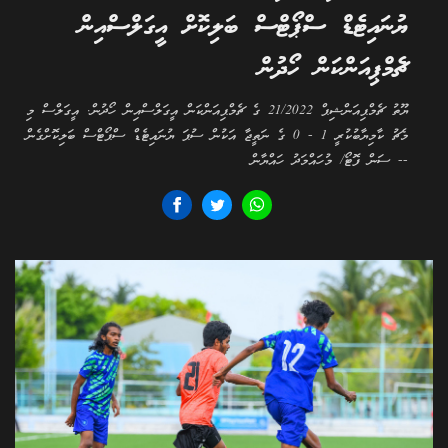
ޔުނައިޓެޑް ސްޕޯޓްސް ބަލިކޮށް އީގަލްސްއިން
ޗެމްޕިއަންކަން ހޯދުން
ޔޫތު ޗެމްޕިއަންޝިޕް 21/2022 ގެ ޗެމްޕިއަންކަން އީގަލްސްއިން ހޯދުން. އީގަލްސް މި
މެޗު ކާމިޔާބުކުރީ 1 - 0 ގެ ނަތީޖާ އަކުން ސުޕަ ޔުނައިޓެޑް ސްޕޯޓްސް ބަލިކޮށްގެން
-- ސަން ފޮޓޯ/ މުހައްމަދު ހައްޔާން