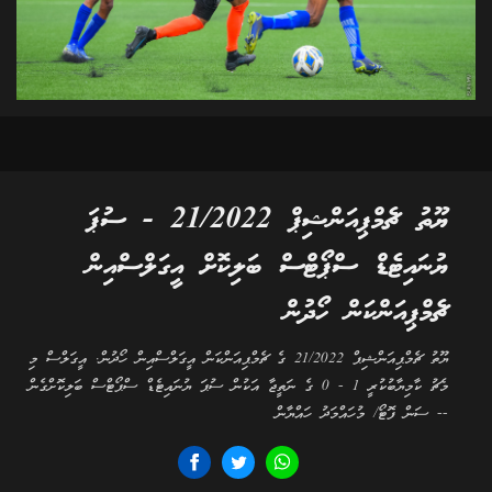
ޔޫތު ޗެމްޕިއަންޝިޕް 21/2022 - ސުޕަ
ޔުނައިޓެޑް ސްޕޯޓްސް ބަލިކޮށް އީގަލްސްއިން
ޗެމްޕިއަންކަން ހޯދުން
ޔޫތު ޗެމްޕިއަންޝިޕް 21/2022 ގެ ޗެމްޕިއަންކަން އީގަލްސްއިން ހޯދުން. އީގަލްސް މި
މެޗު ކާމިޔާބުކުރީ 1 - 0 ގެ ނަތީޖާ އަކުން ސުޕަ ޔުނައިޓެޑް ސްޕޯޓްސް ބަލިކޮށްގެން
-- ސަން ފޮޓޯ/ މުހައްމަދު ހައްޔާން