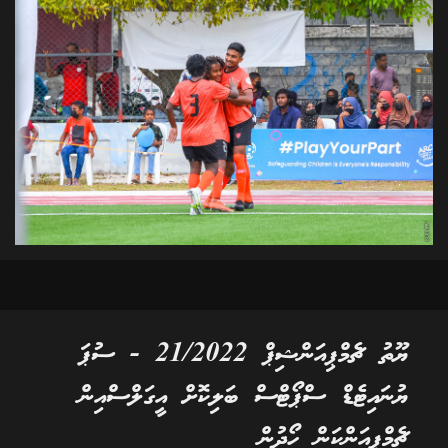
ޔޫތު ޗެމްޕިއަންޝިޕް 21/2022 - ސުޕަ
ޔުނައިޓެޑް ސްޕޯޓްސް ބަލިކޮށް އީގަލްސްއިން
ޗެމްޕިއަންކަން ހޯދުން