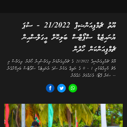
ޔޫތު ޗެމްޕިއަންޝިޕް 21/2022 - ސުޕަ
ޔުނައިޓެޑް ސްޕޯޓްސް ބަލިކޮށް އީގަލްސްއިން
ޗެމްޕިއަންކަން ހޯދުން
ޔޫތު ޗެމްޕިއަންޝިޕް 21/2022 ގެ ޗެމްޕިއަންކަން އީގަލްސްއިން ހޯދުން. އީގަލްސް މި
މެޗު ކާމިޔާބުކުރީ 1 - 0 ގެ ނަތީޖާ އަކުން ސުޕަ ޔުނައިޓެޑް ސްޕޯޓްސް ބަލިކޮށްގެން
-- ސަން ފޮޓޯ/ މުހައްމަދު ހައްޔާން