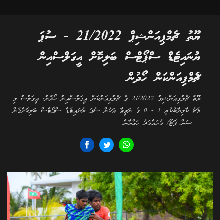
ޔޫތު ޗެމްޕިއަންޝިޕް 21/2022 - ސުޕަ
ޔުނައިޓެޑް ސްޕޯޓްސް ބަލިކޮށް އީގަލްސްއިން
ޗެމްޕިއަންކަން ހޯދުން
ޔޫތު ޗެމްޕިއަންޝިޕް 21/2022 ގެ ޗެމްޕިއަންކަން އީގަލްސްއިން ހޯދުން. އީގަލްސް މި
މެޗު ކާމިޔާބުކުރީ 1 - 0 ގެ ނަތީޖާ އަކުން ސުޕަ ޔުނައިޓެޑް ސްޕޯޓްސް ބަލިކޮށްގެން
-- ސަން ފޮޓޯ/ މުހައްމަދު ހައްޔާން