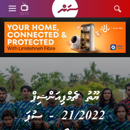
SSTV
SSTV LIVE
4 year 6 month ago
ޔޫތު ޗެމްޕިއަންޝިޕް
21/2022 - ސުޕަ