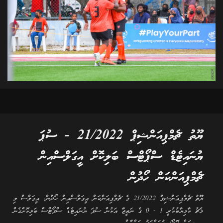
ޔޫތު ޗެމްޕިއަންޝިޕް 21/2022 - ސުޕަ
ޔުނައިޓެޑް ސްޕޯޓްސް ބަލިކޮށް އީގަލްސްއިން
ޗެމްޕިއަންކަން ހޯދުން
ޔޫތު ޗެމްޕިއަންޝިޕް 21/2022 ގެ ޗެމްޕިއަންކަން އީގަލްސްއިން ހޯދުން. އީގަލްސް މި
މެޗު ކާމިޔާބުކުރީ 1 - 0 ގެ ނަތީޖާ އަކުން ސުޕަ ޔުނައިޓެޑް ސްޕޯޓްސް ބަލިކޮށްގެން