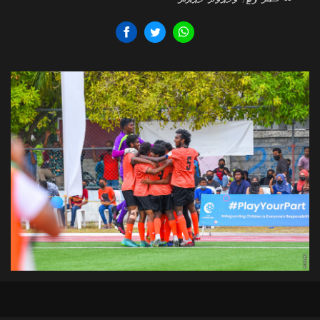
-- ސަން ފޮޓޯ/ މުހައްމަދު ހައްޔާން