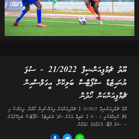
ޔޫތު ޗެމްޕިއަންޝިޕް 21/2022 - ސުޕަ
ޔުނައިޓެޑް ސްޕޯޓްސް ބަލިކޮށް އީގަލްސްއިން
ޗެމްޕިއަންކަން ހޯދުން
ޔޫތު ޗެމްޕިއަންޝިޕް 21/2022 ގެ ޗެމްޕިއަންކަން އީގަލްސްއިން ހޯދުން. އީގަލްސް މި
މެޗު ކާމިޔާބުކުރީ 1 - 0 ގެ ނަތީޖާ އަކުން ސުޕަ ޔުނައިޓެޑް ސްޕޯޓްސް ބަލިކޮށްގެން
-- ސަން ފޮޓޯ/ މުހައްމަދު ހައްޔާން