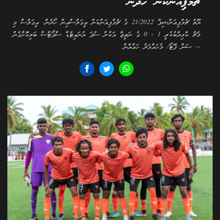
ޗެމްޕިއަންކަން ހޯދުން
ޔޫތު ޗެމްޕިއަންޝިޕް 21/2022 ގެ ޗެމްޕިއަންކަން އީގަލްސްއިން ހޯދުން. އީގަލްސް މި
މެޗު ކާމިޔާބުކުރީ 1 - 0 ގެ ނަތީޖާ އަކުން ސުޕަ ޔުނައިޓެޑް ސްޕޯޓްސް ބަލިކޮށްގެން
-- ސަން ފޮޓޯ/ މުހައްމަދު ހައްޔާން