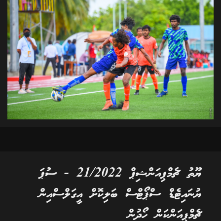
ޔޫތު ޗެމްޕިއަންޝިޕް 21/2022 - ސުޕަ
ޔުނައިޓެޑް ސްޕޯޓްސް ބަލިކޮށް އީގަލްސްއިން
ޗެމްޕިއަންކަން ހޯދުން