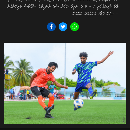
މެޗު ކާމިޔާބުކުރީ 1 - 0 ގެ ނަތީޖާ އަކުން ސުޕަ ޔުނައިޓެޑް ސްޕޯޓްސް ބަލިކޮށްގެން
-- ސަން ފޮޓޯ/ މުހައްމަދު ހައްޔާން