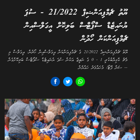
ޔޫތު ޗެމްޕިއަންޝިޕް 21/2022 - ސުޕަ
ޔުނައިޓެޑް ސްޕޯޓްސް ބަލިކޮށް އީގަލްސްއިން
ޗެމްޕިއަންކަން ހޯދުން
ޔޫތު ޗެމްޕިއަންޝިޕް 21/2022 ގެ ޗެމްޕިއަންކަން އީގަލްސްއިން ހޯދުން. އީގަލްސް މި
މެޗު ކާމިޔާބުކުރީ 1 - 0 ގެ ނަތީޖާ އަކުން ސުޕަ ޔުނައިޓެޑް ސްޕޯޓްސް ބަލިކޮށްގެން
-- ސަން ފޮޓޯ/ މުހައްމަދު ހައްޔާން