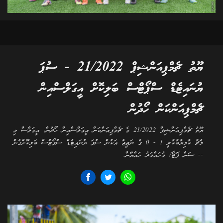
ޔޫތު ޗެމްޕިއަންޝިޕް 21/2022 - ސުޕަ
ޔުނައިޓެޑް ސްޕޯޓްސް ބަލިކޮށް އީގަލްސްއިން
ޗެމްޕިއަންކަން ހޯދުން
ޔޫތު ޗެމްޕިއަންޝިޕް 21/2022 ގެ ޗެމްޕިއަންކަން އީގަލްސްއިން ހޯދުން. އީގަލްސް މި
މެޗު ކާމިޔާބުކުރީ 1 - 0 ގެ ނަތީޖާ އަކުން ސުޕަ ޔުނައިޓެޑް ސްޕޯޓްސް ބަލިކޮށްގެން
-- ސަން ފޮޓޯ/ މުހައްމަދު ހައްޔާން