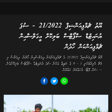
ޔޫތު ޗެމްޕިއަންޝިޕް 21/2022 - ސުޕަ
ޔުނައިޓެޑް ސްޕޯޓްސް ބަލިކޮށް އީގަލްސްއިން
ޗެމްޕިއަންކަން ހޯދުން
ޔޫތު ޗެމްޕިއަންޝިޕް 21/2022 ގެ ޗެމްޕިއަންކަން އީގަލްސްއިން ހޯދުން. އީގަލްސް މި
މެޗު ކާމިޔާބުކުރީ 1 - 0 ގެ ނަތީޖާ އަކުން ސުޕަ ޔުނައިޓެޑް ސްޕޯޓްސް ބަލިކޮށްގެން
-- ސަން ފޮޓޯ/ މުހައްމަދު ހައްޔާން