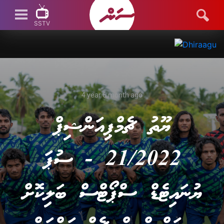
SSTV
SSTV LIVE
4 year 6 month ago
ޔޫތު ޗެމްޕިއަންޝިޕް
21/2022 - ސުޕަ
ޔުނައިޓެޑް ސްޕޯޓްސް ބަލިކޮށް