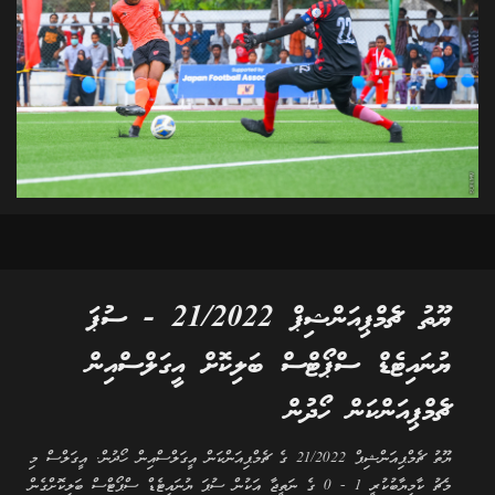
ޔޫތު ޗެމްޕިއަންޝިޕް 21/2022 - ސުޕަ
ޔުނައިޓެޑް ސްޕޯޓްސް ބަލިކޮށް އީގަލްސްއިން
ޗެމްޕިއަންކަން ހޯދުން
ޔޫތު ޗެމްޕިއަންޝިޕް 21/2022 ގެ ޗެމްޕިއަންކަން އީގަލްސްއިން ހޯދުން. އީގަލްސް މި
މެޗު ކާމިޔާބުކުރީ 1 - 0 ގެ ނަތީޖާ އަކުން ސުޕަ ޔުނައިޓެޑް ސްޕޯޓްސް ބަލިކޮށްގެން