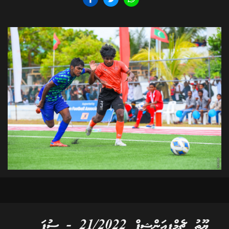
ޔޫތު ޗެމްޕިއަންޝިޕް 21/2022 - ސުޕަ