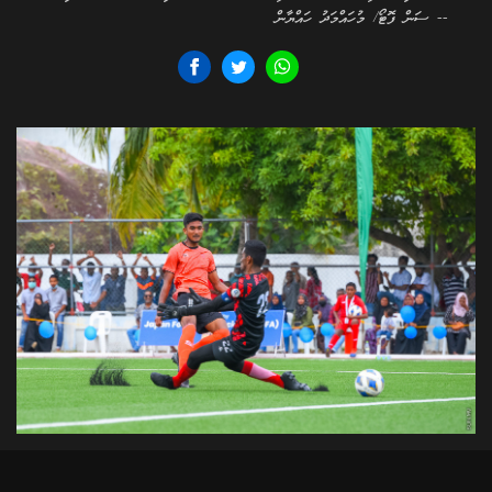
-- ސަން ފޮޓޯ/ މުހައްމަދު ހައްޔާން