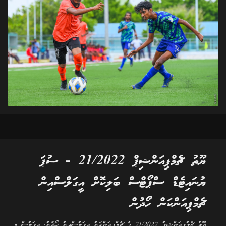
ޔޫތު ޗެމްޕިއަންޝިޕް 21/2022 - ސުޕަ
ޔުނައިޓެޑް ސްޕޯޓްސް ބަލިކޮށް އީގަލްސްއިން
ޗެމްޕިއަންކަން ހޯދުން
ޔޫތު ޗެމްޕިއަންޝިޕް 21/2022 ގެ ޗެމްޕިއަންކަން އީގަލްސްއިން ހޯދުން. އީގަލްސް މި