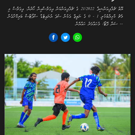
ޔޫތު ޗެމްޕިއަންޝިޕް 21/2022 ގެ ޗެމްޕިއަންކަން އީގަލްސްއިން ހޯދުން. އީގަލްސް މި
މެޗު ކާމިޔާބުކުރީ 1 - 0 ގެ ނަތީޖާ އަކުން ސުޕަ ޔުނައިޓެޑް ސްޕޯޓްސް ބަލިކޮށްގެން
-- ސަން ފޮޓޯ/ މުހައްމަދު ހައްޔާން