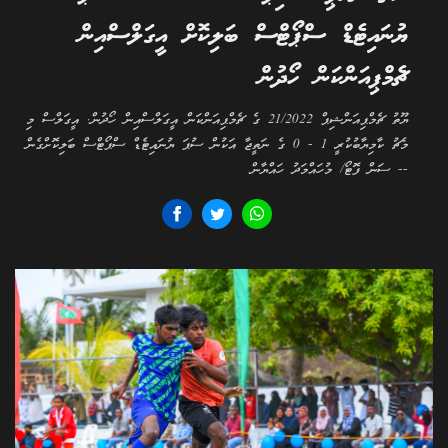
ޔުނައިޓެޑް ސްޕޯޓްސް ބަލިކޮށް އީގަލްސްއިން
ޗެމްޕިއަންކަން ހޯދުން
ޔޫތު ޗެމްޕިއަންޝިޕް 21/2022 ގެ ޗެމްޕިއަންކަން އީގަލްސްއިން ހޯދުން. އީގަލްސް މި
މެޗު ކާމިޔާބުކުރީ 1 - 0 ގެ ނަތީޖާ އަކުން ސުޕަ ޔުނައިޓެޑް ސްޕޯޓްސް ބަލިކޮށްގެން
-- ސަން ފޮޓޯ/ މުހައްމަދު ހައްޔާން