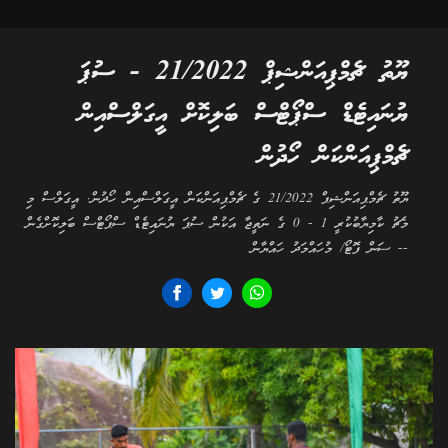
ޔޫތު ޗެމްޕިއަންޝިޕް 21/2022 - ސުޕަ
ޔުނައިޓެޑް ސްޕޯޓްސް ބަލިކޮށް އީގަލްސްއިން
ޗެމްޕިއަންކަން ހޯދުން
ޔޫތު ޗެމްޕިއަންޝިޕް 21/2022 ގެ ޗެމްޕިއަންކަން އީގަލްސްއިން ހޯދުން. އީގަލްސް މި
މެޗު ކާމިޔާބުކުރީ 1 - 0 ގެ ނަތީޖާ އަކުން ސުޕަ ޔުނައިޓެޑް ސްޕޯޓްސް ބަލިކޮށްގެން
-- ސަން ފޮޓޯ/ މުހައްމަދު ހައްޔާން