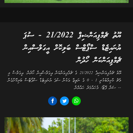
ޔޫތު ޗެމްޕިއަންޝިޕް 21/2022 - ސުޕަ
ޔުނައިޓެޑް ސްޕޯޓްސް ބަލިކޮށް އީގަލްސްއިން
ޗެމްޕިއަންކަން ހޯދުން
ޔޫތު ޗެމްޕިއަންޝިޕް 21/2022 ގެ ޗެމްޕިއަންކަން އީގަލްސްއިން ހޯދުން. އީގަލްސް މި
މެޗު ކާމިޔާބުކުރީ 1 - 0 ގެ ނަތީޖާ އަކުން ސުޕަ ޔުނައިޓެޑް ސްޕޯޓްސް ބަލިކޮށްގެން
-- ސަން ފޮޓޯ/ މުހައްމަދު ހައްޔާން