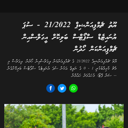
ޔޫތު ޗެމްޕިއަންޝިޕް 21/2022 - ސުޕަ
ޔުނައިޓެޑް ސްޕޯޓްސް ބަލިކޮށް އީގަލްސްއިން
ޗެމްޕިއަންކަން ހޯދުން
ޔޫތު ޗެމްޕިއަންޝިޕް 21/2022 ގެ ޗެމްޕިއަންކަން އީގަލްސްއިން ހޯދުން. އީގަލްސް މި
މެޗު ކާމިޔާބުކުރީ 1 - 0 ގެ ނަތީޖާ އަކުން ސުޕަ ޔުނައިޓެޑް ސްޕޯޓްސް ބަލިކޮށްގެން
-- ސަން ފޮޓޯ/ މުހައްމަދު ހައްޔާން