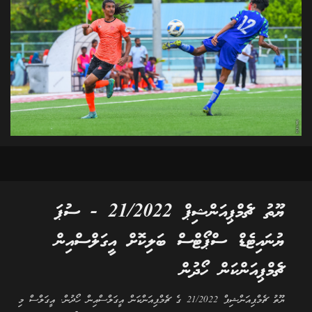
ޔޫތު ޗެމްޕިއަންޝިޕް 21/2022 - ސުޕަ
ޔުނައިޓެޑް ސްޕޯޓްސް ބަލިކޮށް އީގަލްސްއިން
ޗެމްޕިއަންކަން ހޯދުން
ޔޫތު ޗެމްޕިއަންޝިޕް 21/2022 ގެ ޗެމްޕިއަންކަން އީގަލްސްއިން ހޯދުން. އީގަލްސް މި