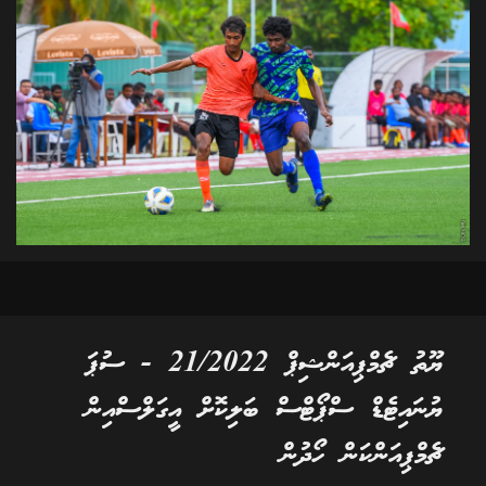
ޔޫތު ޗެމްޕިއަންޝިޕް 21/2022 - ސުޕަ
ޔުނައިޓެޑް ސްޕޯޓްސް ބަލިކޮށް އީގަލްސްއިން
ޗެމްޕިއަންކަން ހޯދުން