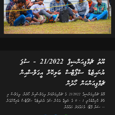
ޔޫތު ޗެމްޕިއަންޝިޕް 21/2022 - ސުޕަ
ޔުނައިޓެޑް ސްޕޯޓްސް ބަލިކޮށް އީގަލްސްއިން
ޗެމްޕިއަންކަން ހޯދުން
ޔޫތު ޗެމްޕިއަންޝިޕް 21/2022 ގެ ޗެމްޕިއަންކަން އީގަލްސްއިން ހޯދުން. އީގަލްސް މި
މެޗު ކާމިޔާބުކުރީ 1 - 0 ގެ ނަތީޖާ އަކުން ސުޕަ ޔުނައިޓެޑް ސްޕޯޓްސް ބަލިކޮށްގެން
-- ސަން ފޮޓޯ/ މުހައްމަދު ހައްޔާން