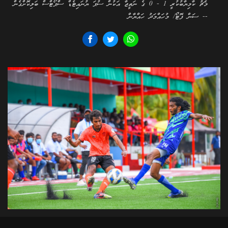
މެޗު ކާމިޔާބުކުރީ 1 - 0 ގެ ނަތީޖާ އަކުން ސުޕަ ޔުނައިޓެޑް ސްޕޯޓްސް ބަލިކޮށްގެން
-- ސަން ފޮޓޯ/ މުހައްމަދު ހައްޔާން