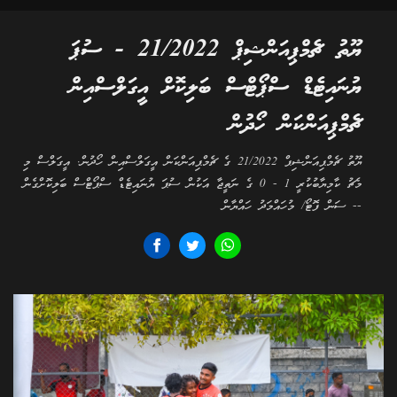
ޔޫތު ޗެމްޕިއަންޝިޕް 21/2022 - ސުޕަ
ޔުނައިޓެޑް ސްޕޯޓްސް ބަލިކޮށް އީގަލްސްއިން
ޗެމްޕިއަންކަން ހޯދުން
ޔޫތު ޗެމްޕިއަންޝިޕް 21/2022 ގެ ޗެމްޕިއަންކަން އީގަލްސްއިން ހޯދުން. އީގަލްސް މި
މެޗު ކާމިޔާބުކުރީ 1 - 0 ގެ ނަތީޖާ އަކުން ސުޕަ ޔުނައިޓެޑް ސްޕޯޓްސް ބަލިކޮށްގެން
-- ސަން ފޮޓޯ/ މުހައްމަދު ހައްޔާން