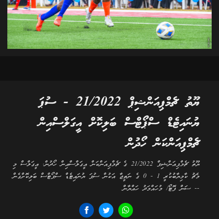
ޔޫތު ޗެމްޕިއަންޝިޕް 21/2022 - ސުޕަ
ޔުނައިޓެޑް ސްޕޯޓްސް ބަލިކޮށް އީގަލްސްއިން
ޗެމްޕިއަންކަން ހޯދުން
ޔޫތު ޗެމްޕިއަންޝިޕް 21/2022 ގެ ޗެމްޕިއަންކަން އީގަލްސްއިން ހޯދުން. އީގަލްސް މި
މެޗު ކާމިޔާބުކުރީ 1 - 0 ގެ ނަތީޖާ އަކުން ސުޕަ ޔުނައިޓެޑް ސްޕޯޓްސް ބަލިކޮށްގެން
-- ސަން ފޮޓޯ/ މުހައްމަދު ހައްޔާން