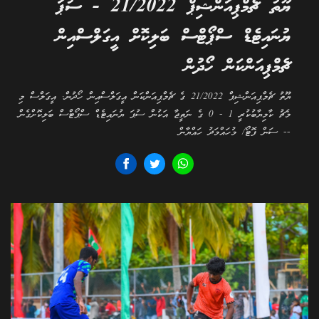
ޔޫތު ޗެމްޕިއަންޝިޕް 21/2022 - ސުޕަ
ޔުނައިޓެޑް ސްޕޯޓްސް ބަލިކޮށް އީގަލްސްއިން
ޗެމްޕިއަންކަން ހޯދުން
ޔޫތު ޗެމްޕިއަންޝިޕް 21/2022 ގެ ޗެމްޕިއަންކަން އީގަލްސްއިން ހޯދުން. އީގަލްސް މި
މެޗު ކާމިޔާބުކުރީ 1 - 0 ގެ ނަތީޖާ އަކުން ސުޕަ ޔުނައިޓެޑް ސްޕޯޓްސް ބަލިކޮށްގެން
-- ސަން ފޮޓޯ/ މުހައްމަދު ހައްޔާން