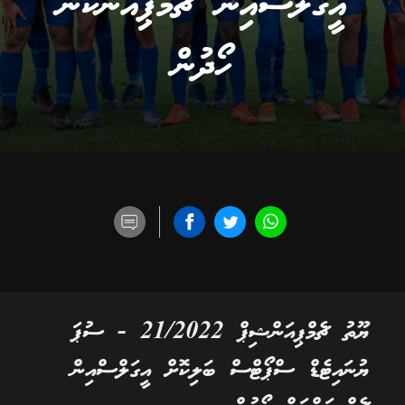
އީގަލްސްއިން ޗެމްޕިއަންކަން
ހޯދުން
ޔޫތު ޗެމްޕިއަންޝިޕް 21/2022 - ސުޕަ
ޔުނައިޓެޑް ސްޕޯޓްސް ބަލިކޮށް އީގަލްސްއިން