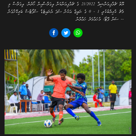
ޔޫތު ޗެމްޕިއަންޝިޕް 21/2022 ގެ ޗެމްޕިއަންކަން އީގަލްސްއިން ހޯދުން. އީގަލްސް މި
މެޗު ކާމިޔާބުކުރީ 1 - 0 ގެ ނަތީޖާ އަކުން ސުޕަ ޔުނައިޓެޑް ސްޕޯޓްސް ބަލިކޮށްގެން
-- ސަން ފޮޓޯ/ މުހައްމަދު ހައްޔާން