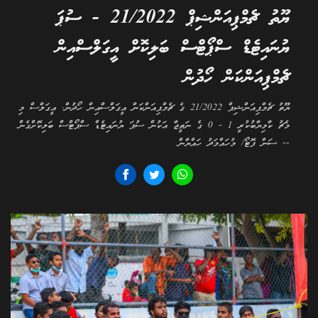
ޔޫތު ޗެމްޕިއަންޝިޕް 21/2022 - ސުޕަ
ޔުނައިޓެޑް ސްޕޯޓްސް ބަލިކޮށް އީގަލްސްއިން
ޗެމްޕިއަންކަން ހޯދުން
ޔޫތު ޗެމްޕިއަންޝިޕް 21/2022 ގެ ޗެމްޕިއަންކަން އީގަލްސްއިން ހޯދުން. އީގަލްސް މި
މެޗު ކާމިޔާބުކުރީ 1 - 0 ގެ ނަތީޖާ އަކުން ސުޕަ ޔުނައިޓެޑް ސްޕޯޓްސް ބަލިކޮށްގެން
-- ސަން ފޮޓޯ/ މުހައްމަދު ހައްޔާން