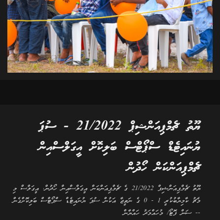
ޔޫތު ޗެމްޕިއަންޝިޕް 21/2022 - ސުޕަ
ޔުނައިޓެޑް ސްޕޯޓްސް ބަލިކޮށް އީގަލްސްއިން
ޗެމްޕިއަންކަން ހޯދުން
ޔޫތު ޗެމްޕިއަންޝިޕް 21/2022 ގެ ޗެމްޕިއަންކަން އީގަލްސްއިން ހޯދުން. އީގަލްސް މި
މެޗު ކާމިޔާބުކުރީ 1 - 0 ގެ ނަތީޖާ އަކުން ސުޕަ ޔުނައިޓެޑް ސްޕޯޓްސް ބަލިކޮށްގެން
-- ސަން ފޮޓޯ/ މުހައްމަދު ހައްޔާން