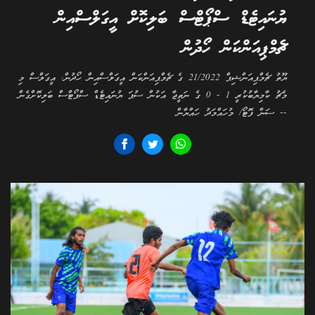
ޔުނައިޓެޑް ސްޕޯޓްސް ބަލިކޮށް އީގަލްސްއިން
ޗެމްޕިއަންކަން ހޯދުން
ޔޫތު ޗެމްޕިއަންޝިޕް 21/2022 ގެ ޗެމްޕިއަންކަން އީގަލްސްއިން ހޯދުން. އީގަލްސް މި
މެޗު ކާމިޔާބުކުރީ 1 - 0 ގެ ނަތީޖާ އަކުން ސުޕަ ޔުނައިޓެޑް ސްޕޯޓްސް ބަލިކޮށްގެން
-- ސަން ފޮޓޯ/ މުހައްމަދު ހައްޔާން