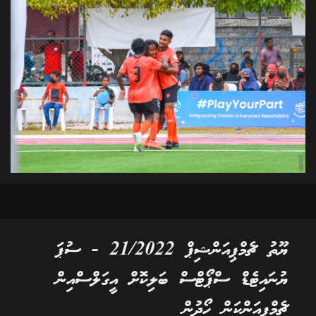
ޔޫތު ޗެމްޕިއަންޝިޕް 21/2022 - ސުޕަ
ޔުނައިޓެޑް ސްޕޯޓްސް ބަލިކޮށް އީގަލްސްއިން
ޗެމްޕިއަންކަން ހޯދުން