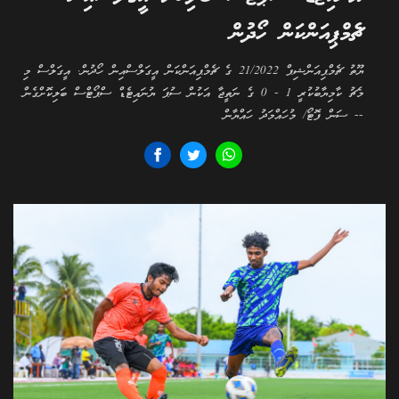
ޗެމްޕިއަންކަން ހޯދުން
ޔޫތު ޗެމްޕިއަންޝިޕް 21/2022 ގެ ޗެމްޕިއަންކަން އީގަލްސްއިން ހޯދުން. އީގަލްސް މި
މެޗު ކާމިޔާބުކުރީ 1 - 0 ގެ ނަތީޖާ އަކުން ސުޕަ ޔުނައިޓެޑް ސްޕޯޓްސް ބަލިކޮށްގެން
-- ސަން ފޮޓޯ/ މުހައްމަދު ހައްޔާން