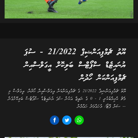
ޔޫތު ޗެމްޕިއަންޝިޕް 21/2022 - ސުޕަ
ޔުނައިޓެޑް ސްޕޯޓްސް ބަލިކޮށް އީގަލްސްއިން
ޗެމްޕިއަންކަން ހޯދުން
ޔޫތު ޗެމްޕިއަންޝިޕް 21/2022 ގެ ޗެމްޕިއަންކަން އީގަލްސްއިން ހޯދުން. އީގަލްސް މި
މެޗު ކާމިޔާބުކުރީ 1 - 0 ގެ ނަތީޖާ އަކުން ސުޕަ ޔުނައިޓެޑް ސްޕޯޓްސް ބަލިކޮށްގެން
-- ސަން ފޮޓޯ/ މުހައްމަދު ހައްޔާން