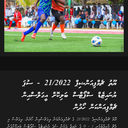
ޔޫތު ޗެމްޕިއަންޝިޕް 21/2022 - ސުޕަ
ޔުނައިޓެޑް ސްޕޯޓްސް ބަލިކޮށް އީގަލްސްއިން
ޗެމްޕިއަންކަން ހޯދުން
ޔޫތު ޗެމްޕިއަންޝިޕް 21/2022 ގެ ޗެމްޕިއަންކަން އީގަލްސްއިން ހޯދުން. އީގަލްސް މި
މެޗު ކާމިޔާބުކުރީ 1 - 0 ގެ ނަތީޖާ އަކުން ސުޕަ ޔުނައިޓެޑް ސްޕޯޓްސް ބަލިކޮށްގެން