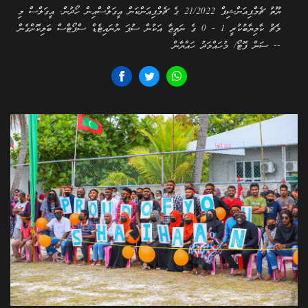
ޔޫތު ޗެމްޕިއަންޝިޕް 21/2022 ގެ ޗެމްޕިއަންކަން އީގަލްސްއިން ހޯދުން. އީގަލްސް މި
މެޗު ކާމިޔާބުކުރީ 1 - 0 ގެ ނަތީޖާ އަކުން ސުޕަ ޔުނައިޓެޑް ސްޕޯޓްސް ބަލިކޮށްގެން
-- ސަން ފޮޓޯ/ މުހައްމަދު ހައްޔާން