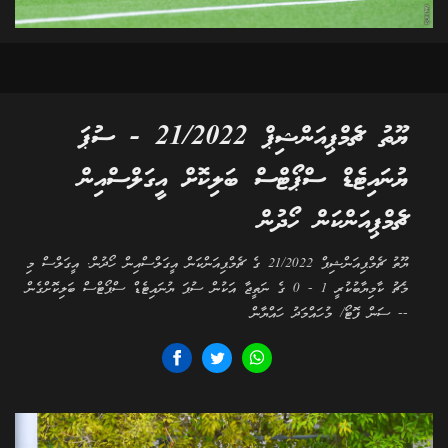
ޔޫތު ޗެމްޕިއަންޝިޕް 21/2022 - ސުޕަ
ޔުނައިޓެޑް ސްޕޯޓްސް ބަލިކޮށް އީގަލްސްއިން
ޗެމްޕިއަންކަން ހޯދުން
ޔޫތު ޗެމްޕިއަންޝިޕް 21/2022 ގެ ޗެމްޕިއަންކަން އީގަލްސްއިން ހޯދުން. އީގަލްސް މި
މެޗު ކާމިޔާބުކުރީ 1 - 0 ގެ ނަތީޖާ އަކުން ސުޕަ ޔުނައިޓެޑް ސްޕޯޓްސް ބަލިކޮށްގެން
-- ސަން ފޮޓޯ/ މުހައްމަދު ހައްޔާން