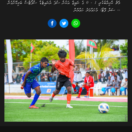
މެޗު ކާމިޔާބުކުރީ 1 - 0 ގެ ނަތީޖާ އަކުން ސުޕަ ޔުނައިޓެޑް ސްޕޯޓްސް ބަލިކޮށްގެން
-- ސަން ފޮޓޯ/ މުހައްމަދު ހައްޔާން