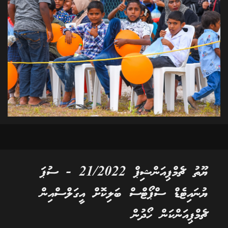
ޔޫތު ޗެމްޕިއަންޝިޕް 21/2022 - ސުޕަ
ޔުނައިޓެޑް ސްޕޯޓްސް ބަލިކޮށް އީގަލްސްއިން
ޗެމްޕިއަންކަން ހޯދުން