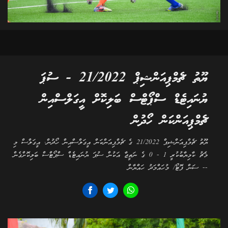
ޔޫތު ޗެމްޕިއަންޝިޕް 21/2022 - ސުޕަ
ޔުނައިޓެޑް ސްޕޯޓްސް ބަލިކޮށް އީގަލްސްއިން
ޗެމްޕިއަންކަން ހޯދުން
ޔޫތު ޗެމްޕިއަންޝިޕް 21/2022 ގެ ޗެމްޕިއަންކަން އީގަލްސްއިން ހޯދުން. އީގަލްސް މި
މެޗު ކާމިޔާބުކުރީ 1 - 0 ގެ ނަތީޖާ އަކުން ސުޕަ ޔުނައިޓެޑް ސްޕޯޓްސް ބަލިކޮށްގެން
-- ސަން ފޮޓޯ/ މުހައްމަދު ހައްޔާން