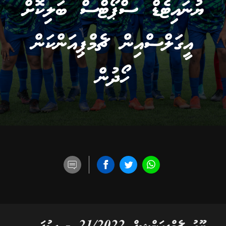
ޔުނައިޓެޑް ސްޕޯޓްސް ބަލިކޮށް
އީގަލްސްއިން ޗެމްޕިއަންކަން
ހޯދުން