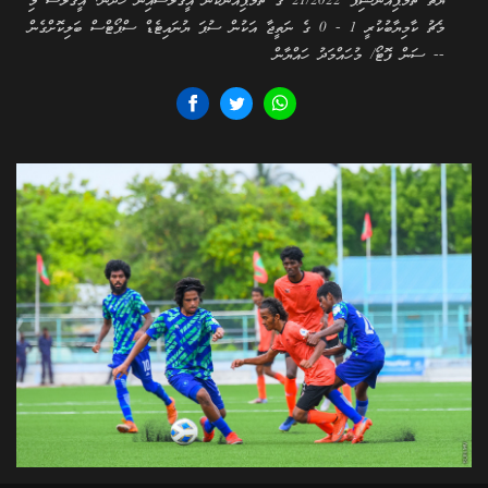
ޔޫތު ޗެމްޕިއަންޝިޕް 21/2022 ގެ ޗެމްޕިއަންކަން އީގަލްސްއިން ހޯދުން. އީގަލްސް މި
މެޗު ކާމިޔާބުކުރީ 1 - 0 ގެ ނަތީޖާ އަކުން ސުޕަ ޔުނައިޓެޑް ސްޕޯޓްސް ބަލިކޮށްގެން
-- ސަން ފޮޓޯ/ މުހައްމަދު ހައްޔާން