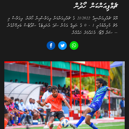
ޗެމްޕިއަންކަން ހޯދުން
ޔޫތު ޗެމްޕިއަންޝިޕް 21/2022 ގެ ޗެމްޕިއަންކަން އީގަލްސްއިން ހޯދުން. އީގަލްސް މި
މެޗު ކާމިޔާބުކުރީ 1 - 0 ގެ ނަތީޖާ އަކުން ސުޕަ ޔުނައިޓެޑް ސްޕޯޓްސް ބަލިކޮށްގެން
-- ސަން ފޮޓޯ/ މުހައްމަދު ހައްޔާން