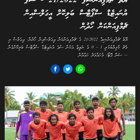
ޔޫތު ޗެމްޕިއަންޝިޕް 21/2022 - ސުޕަ
ޔުނައިޓެޑް ސްޕޯޓްސް ބަލިކޮށް އީގަލްސްއިން
ޗެމްޕިއަންކަން ހޯދުން
ޔޫތު ޗެމްޕިއަންޝިޕް 21/2022 ގެ ޗެމްޕިއަންކަން އީގަލްސްއިން ހޯދުން. އީގަލްސް މި
މެޗު ކާމިޔާބުކުރީ 1 - 0 ގެ ނަތީޖާ އަކުން ސުޕަ ޔުނައިޓެޑް ސްޕޯޓްސް ބަލިކޮށްގެން
-- ސަން ފޮޓޯ/ މުހައްމަދު ހައްޔާން