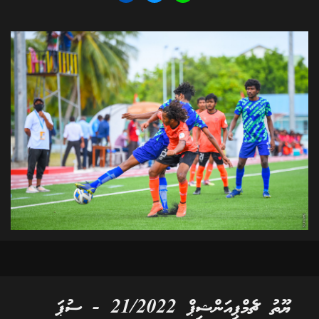
ޔޫތު ޗެމްޕިއަންޝިޕް 21/2022 - ސުޕަ