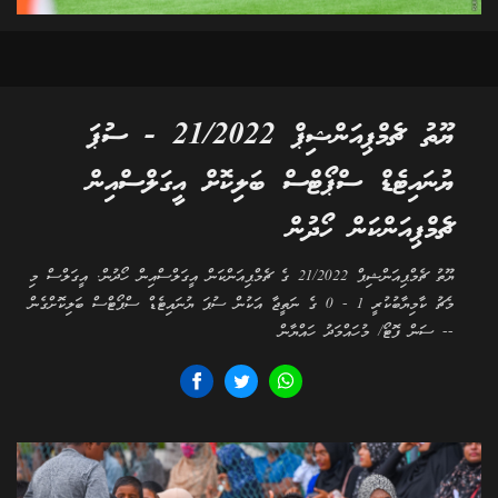
ޔޫތު ޗެމްޕިއަންޝިޕް 21/2022 - ސުޕަ
ޔުނައިޓެޑް ސްޕޯޓްސް ބަލިކޮށް އީގަލްސްއިން
ޗެމްޕިއަންކަން ހޯދުން
ޔޫތު ޗެމްޕިއަންޝިޕް 21/2022 ގެ ޗެމްޕިއަންކަން އީގަލްސްއިން ހޯދުން. އީގަލްސް މި
މެޗު ކާމިޔާބުކުރީ 1 - 0 ގެ ނަތީޖާ އަކުން ސުޕަ ޔުނައިޓެޑް ސްޕޯޓްސް ބަލިކޮށްގެން
-- ސަން ފޮޓޯ/ މުހައްމަދު ހައްޔާން