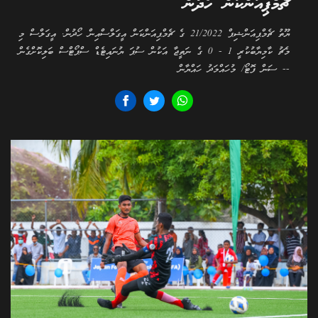
ޗެމްޕިއަންކަން ހޯދުން
ޔޫތު ޗެމްޕިއަންޝިޕް 21/2022 ގެ ޗެމްޕިއަންކަން އީގަލްސްއިން ހޯދުން. އީގަލްސް މި
މެޗު ކާމިޔާބުކުރީ 1 - 0 ގެ ނަތީޖާ އަކުން ސުޕަ ޔުނައިޓެޑް ސްޕޯޓްސް ބަލިކޮށްގެން
-- ސަން ފޮޓޯ/ މުހައްމަދު ހައްޔާން