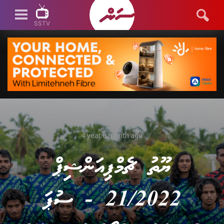
SSTV
SSTV LIVE
4 year 6 month ago
ޔޫތު ޗެމްޕިއަންޝިޕް
21/2022 - ސުޕަ