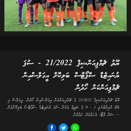
ޔޫތު ޗެމްޕިއަންޝިޕް 21/2022 - ސުޕަ
ޔުނައިޓެޑް ސްޕޯޓްސް ބަލިކޮށް އީގަލްސްއިން
ޗެމްޕިއަންކަން ހޯދުން
ޔޫތު ޗެމްޕިއަންޝިޕް 21/2022 ގެ ޗެމްޕިއަންކަން އީގަލްސްއިން ހޯދުން. އީގަލްސް މި
މެޗު ކާމިޔާބުކުރީ 1 - 0 ގެ ނަތީޖާ އަކުން ސުޕަ ޔުނައިޓެޑް ސްޕޯޓްސް ބަލިކޮށްގެން
-- ސަން ފޮޓޯ/ މުހައްމަދު ހައްޔާން