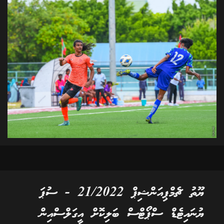
ޔޫތު ޗެމްޕިއަންޝިޕް 21/2022 - ސުޕަ
ޔުނައިޓެޑް ސްޕޯޓްސް ބަލިކޮށް އީގަލްސްއިން