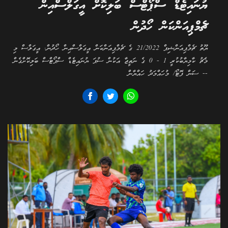
ޔުނައިޓެޑް ސްޕޯޓްސް ބަލިކޮށް އީގަލްސްއިން
ޗެމްޕިއަންކަން ހޯދުން
ޔޫތު ޗެމްޕިއަންޝިޕް 21/2022 ގެ ޗެމްޕިއަންކަން އީގަލްސްއިން ހޯދުން. އީގަލްސް މި
މެޗު ކާމިޔާބުކުރީ 1 - 0 ގެ ނަތީޖާ އަކުން ސުޕަ ޔުނައިޓެޑް ސްޕޯޓްސް ބަލިކޮށްގެން
-- ސަން ފޮޓޯ/ މުހައްމަދު ހައްޔާން