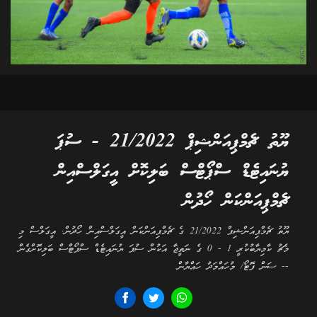
ޔޫތު ޗެމްޕިއަންޝިޕް 21/2022 - ސުޕަ
ޔުނައިޓެޑް ސްޕޯޓްސް ބަލިކޮށް އީގަލްސްއިން
ޗެމްޕިއަންކަން ހޯދުން
ޔޫތު ޗެމްޕިއަންޝިޕް 21/2022 ގެ ޗެމްޕިއަންކަން އީގަލްސްއިން ހޯދުން. އީގަލްސް މި
މެޗު ކާމިޔާބުކުރީ 1 - 0 ގެ ނަތީޖާ އަކުން ސުޕަ ޔުނައިޓެޑް ސްޕޯޓްސް ބަލިކޮށްގެން
-- ސަން ފޮޓޯ/ މުހައްމަދު ހައްޔާން