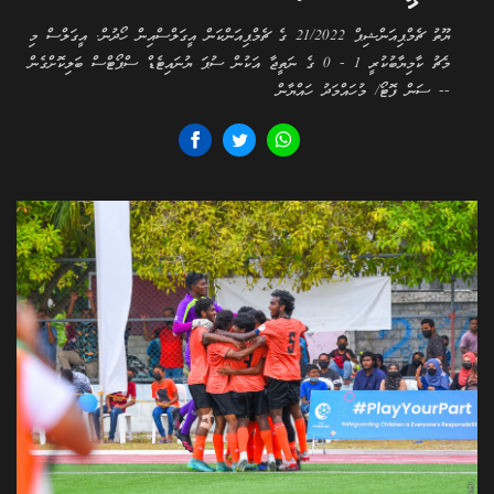
ޔޫތު ޗެމްޕިއަންޝިޕް 21/2022 ގެ ޗެމްޕިއަންކަން އީގަލްސްއިން ހޯދުން. އީގަލްސް މި
މެޗު ކާމިޔާބުކުރީ 1 - 0 ގެ ނަތީޖާ އަކުން ސުޕަ ޔުނައިޓެޑް ސްޕޯޓްސް ބަލިކޮށްގެން
-- ސަން ފޮޓޯ/ މުހައްމަދު ހައްޔާން