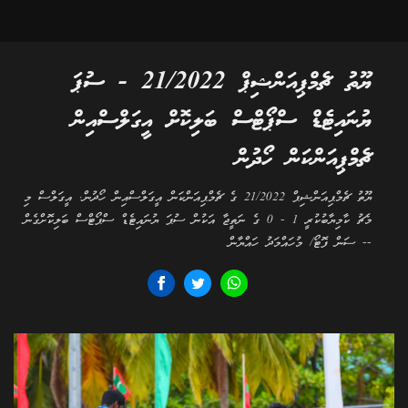
ޔޫތު ޗެމްޕިއަންޝިޕް 21/2022 - ސުޕަ
ޔުނައިޓެޑް ސްޕޯޓްސް ބަލިކޮށް އީގަލްސްއިން
ޗެމްޕިއަންކަން ހޯދުން
ޔޫތު ޗެމްޕިއަންޝިޕް 21/2022 ގެ ޗެމްޕިއަންކަން އީގަލްސްއިން ހޯދުން. އީގަލްސް މި
މެޗު ކާމިޔާބުކުރީ 1 - 0 ގެ ނަތީޖާ އަކުން ސުޕަ ޔުނައިޓެޑް ސްޕޯޓްސް ބަލިކޮށްގެން
-- ސަން ފޮޓޯ/ މުހައްމަދު ހައްޔާން