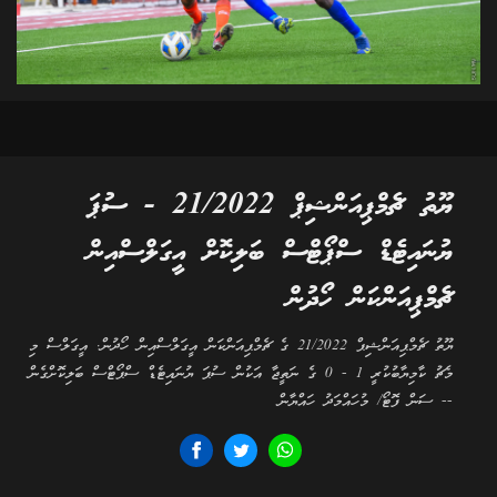
ޔޫތު ޗެމްޕިއަންޝިޕް 21/2022 - ސުޕަ
ޔުނައިޓެޑް ސްޕޯޓްސް ބަލިކޮށް އީގަލްސްއިން
ޗެމްޕިއަންކަން ހޯދުން
ޔޫތު ޗެމްޕިއަންޝިޕް 21/2022 ގެ ޗެމްޕިއަންކަން އީގަލްސްއިން ހޯދުން. އީގަލްސް މި
މެޗު ކާމިޔާބުކުރީ 1 - 0 ގެ ނަތީޖާ އަކުން ސުޕަ ޔުނައިޓެޑް ސްޕޯޓްސް ބަލިކޮށްގެން
-- ސަން ފޮޓޯ/ މުހައްމަދު ހައްޔާން