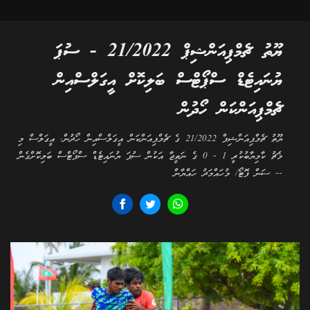
ޔޫތު ޗެމްޕިއަންޝިޕް 21/2022 - ސުޕަ
ޔުނައިޓެޑް ސްޕޯޓްސް ބަލިކޮށް އީގަލްސްއިން
ޗެމްޕިއަންކަން ހޯދުން
ޔޫތު ޗެމްޕިއަންޝިޕް 21/2022 ގެ ޗެމްޕިއަންކަން އީގަލްސްއިން ހޯދުން. އީގަލްސް މި
މެޗު ކާމިޔާބުކުރީ 1 - 0 ގެ ނަތީޖާ އަކުން ސުޕަ ޔުނައިޓެޑް ސްޕޯޓްސް ބަލިކޮށްގެން
-- ސަން ފޮޓޯ/ މުހައްމަދު ހައްޔާން