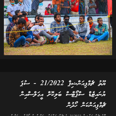
ޔޫތު ޗެމްޕިއަންޝިޕް 21/2022 - ސުޕަ
ޔުނައިޓެޑް ސްޕޯޓްސް ބަލިކޮށް އީގަލްސްއިން
ޗެމްޕިއަންކަން ހޯދުން