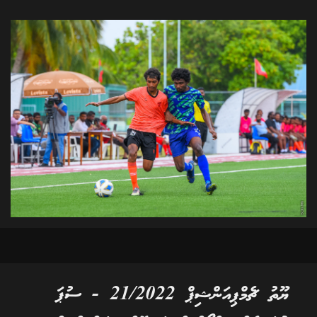
ޔޫތު ޗެމްޕިއަންޝިޕް 21/2022 - ސުޕަ