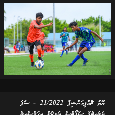
ޔޫތު ޗެމްޕިއަންޝިޕް 21/2022 - ސުޕަ
ޔުނައިޓެޑް ސްޕޯޓްސް ބަލިކޮށް އީގަލްސްއިން