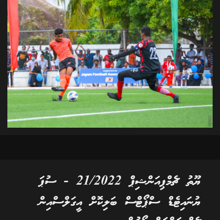
ޔޫތު ޗެމްޕިއަންޝިޕް 21/2022 - ސުޕަ
ޔުނައިޓެޑް ސްޕޯޓްސް ބަލިކޮށް އީގަލްސްއިން