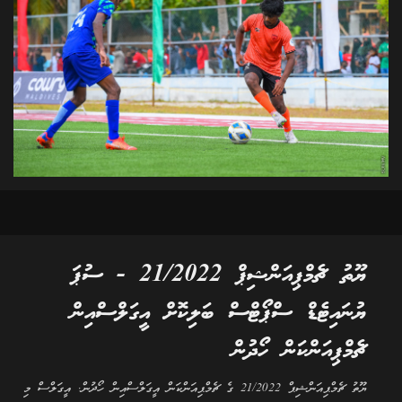
ޔޫތު ޗެމްޕިއަންޝިޕް 21/2022 - ސުޕަ
ޔުނައިޓެޑް ސްޕޯޓްސް ބަލިކޮށް އީގަލްސްއިން
ޗެމްޕިއަންކަން ހޯދުން
ޔޫތު ޗެމްޕިއަންޝިޕް 21/2022 ގެ ޗެމްޕިއަންކަން އީގަލްސްއިން ހޯދުން. އީގަލްސް މި