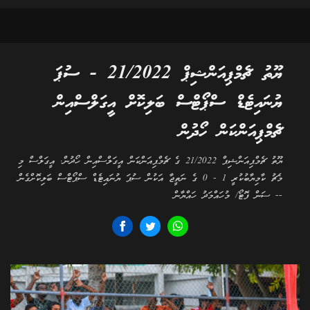
ޔޫތު ޗެމްޕިއަންޝިޕް 21/2022 - ސުޕަ
ޔުނައިޓެޑް ސްޕޯޓްސް ބަލިކޮށް އީގަލްސްއިން
ޗެމްޕިއަންކަން ހޯދުން
ޔޫތު ޗެމްޕިއަންޝިޕް 21/2022 ގެ ޗެމްޕިއަންކަން އީގަލްސްއިން ހޯދުން. އީގަލްސް މި
މެޗު ކާމިޔާބުކުރީ 1 - 0 ގެ ނަތީޖާ އަކުން ސުޕަ ޔުނައިޓެޑް ސްޕޯޓްސް ބަލިކޮށްގެން
-- ސަން ފޮޓޯ/ މުހައްމަދު ހައްޔާން