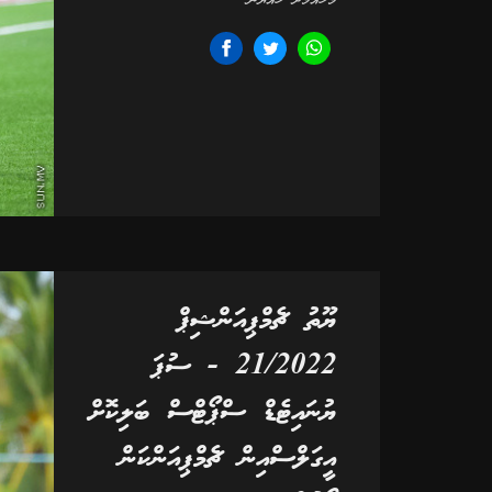
މުހައްމަދު ހައްޔާން
ޔޫތު ޗެމްޕިއަންޝިޕް
21/2022 - ސުޕަ
ޔުނައިޓެޑް ސްޕޯޓްސް ބަލިކޮށް
އީގަލްސްއިން ޗެމްޕިއަންކަން