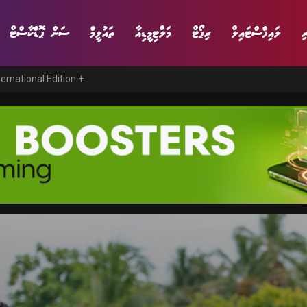
ި
ލައިފްސްޓައިލް
ރިޕޯޓް
މަލްޓިމީޑިއާ
ތައުލީމް
ސަން ޕޮޑްކާސްޓް
ternational Edition +
ނިޔެ
ވާހަކަ
ވިޔަފާރި
ލައިފްސްޓައިލް