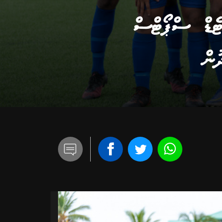
ސުޕަ ޔުނައިޓެޑް ސްޕޯޓްސް
ުން