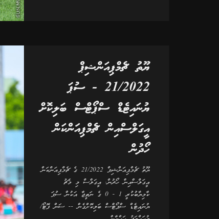
ޔޫތު ޗެމްޕިއަންޝިޕް
21/2022 - ސުޕަ
ޔުނައިޓެޑް ސްޕޯޓްސް ބަލިކޮށް
އީގަލްސްއިން ޗެމްޕިއަންކަން
ހޯދުން
ޔޫތު ޗެމްޕިއަންޝިޕް 21/2022 ގެ ޗެމްޕިއަންކަން
އީގަލްސްއިން ހޯދުން. އީގަލްސް މި މެޗު
ކާމިޔާބުކުރީ 1 - 0 ގެ ނަތީޖާ އަކުން ސުޕަ
ޔުނައިޓެޑް ސްޕޯޓްސް ބަލިކޮށްގެން -- ސަން ފޮޓޯ/