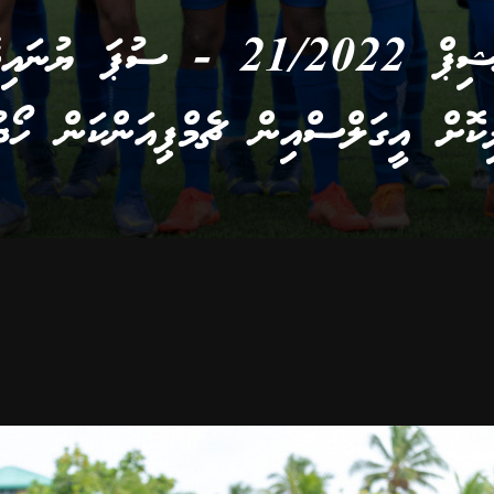
ޔޫތު ޗެމްޕިއަންޝިޕް 21/2022 - 
ކޮށް އީގަލްސްއިން ޗެމްޕިއަންކަން ހޯދ