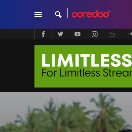
In
ދީން
ކޮލަމް
މަލްޓިމީޑިއާ