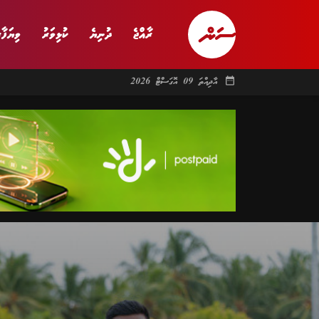
ރާއްޖެ
ދުނިޔެ
ކުޅިވަރު
ވިޔަފާރ
date_range
އާދިއްތަ 09 އޮގަސްޓް 2026
ރާއްޖެ
ރިޕޯޓް
ދު