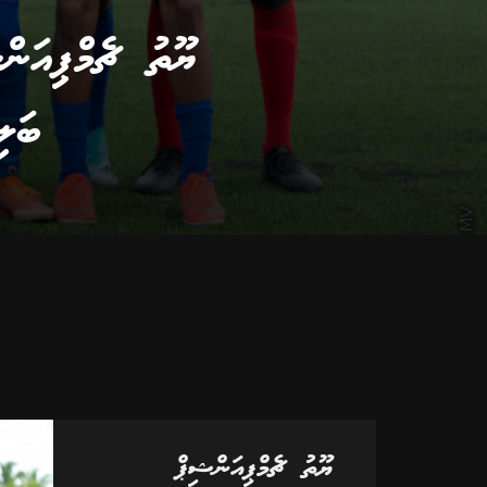
ބަލި
ޔޫތު ޗެމްޕިއަންޝިޕް