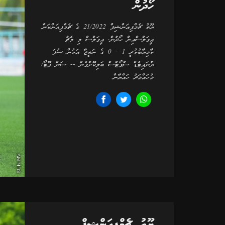
ހޯދުން
ޔޫތު ޗެމްޕިއަންޝިޕް 21/2022 ގެ ޗެމްޕިއަންކަން
އީގަލްސްއިން ހޯދުން. އީގަލްސް މި މެޗު
ކާމިޔާބުކުރީ 1 - 0 ގެ ނަތީޖާ އަކުން ސުޕަ
ޔުނައިޓެޑް ސްޕޯޓްސް ބަލިކޮށްގެން -- ސަން ފޮޓޯ/
މުހައްމަދު ހައްޔާން
ޔޫތު ޗެމްޕިއަންޝިޕް