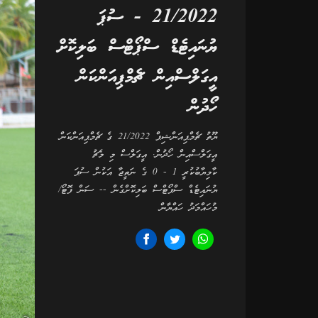
21/2022 - ސުޕަ
ޔުނައިޓެޑް ސްޕޯޓްސް ބަލިކޮށް
އީގަލްސްއިން ޗެމްޕިއަންކަން
ހޯދުން
ޔޫތު ޗެމްޕިއަންޝިޕް 21/2022 ގެ ޗެމްޕިއަންކަން
އީގަލްސްއިން ހޯދުން. އީގަލްސް މި މެޗު
ކާމިޔާބުކުރީ 1 - 0 ގެ ނަތީޖާ އަކުން ސުޕަ
ޔުނައިޓެޑް ސްޕޯޓްސް ބަލިކޮށްގެން -- ސަން ފޮޓޯ/
މުހައްމަދު ހައްޔާން