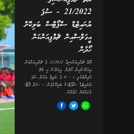
21/2022 - ސުޕަ
ޔުނައިޓެޑް ސްޕޯޓްސް ބަލިކޮށް
އީގަލްސްއިން ޗެމްޕިއަންކަން
ހޯދުން
ޔޫތު ޗެމްޕިއަންޝިޕް 21/2022 ގެ ޗެމްޕިއަންކަން
އީގަލްސްއިން ހޯދުން. އީގަލްސް މި މެޗު
ކާމިޔާބުކުރީ 1 - 0 ގެ ނަތީޖާ އަކުން ސުޕަ
ޔުނައިޓެޑް ސްޕޯޓްސް ބަލިކޮށްގެން -- ސަން ފޮޓޯ/
މުހައްމަދު ހައްޔާން