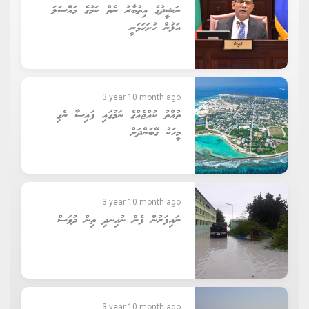
ނަޝީދުގެ އިތުބާރު ނެތް ކަމުގެ މައްސަލަ
އަލުން ހުށަހަޅަނީ
3 year 10 month ago
ތުއްތު ކުއްޖެއްގެ ނަމުގައި ފައިސާ ނެގި
މީހަކު ގޭބަންދަށް
3 year 10 month ago
ނައިފަރުން ފެން ނުހިނދި ތިން ދުވަސް
3 year 10 month ago