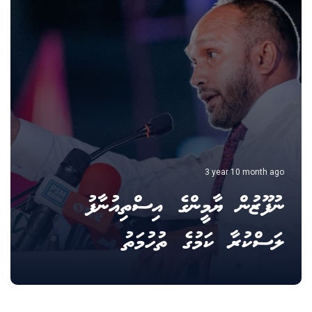
3 year 10 month ago
ނުފޫޒުން ޔާމީންގެ އިސްތިއުނާފު
ލަސްކުރާ ކަމުގެ ތުހުމަތު