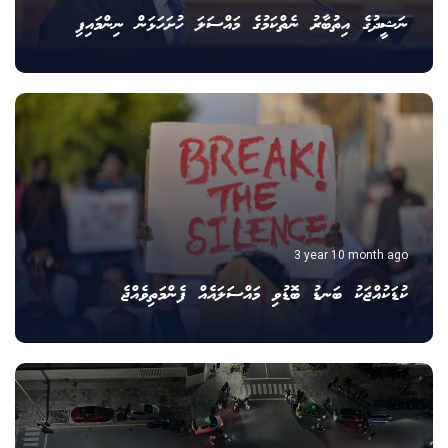
ނަޝީދުގެ އިތުބާރު ނެތްކަމުގެ މައްސަލަ ހުށަހަޅަން ނިންމައިފި
3 year 10 month ago
ކުޑަކުއްޖަކު ބަނޑު ބޮޑުވި މައްސަލައެއް ފެންމަތިވެއްޖެ