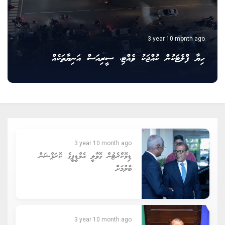
3 year 10 month ago
ހިޔާ ފްލެޓަކުން ކުއްޖަކު ވެއްޓި، ސީރިއަސް އަނިޔާތަކެއް
3 year 10 month ago
ޑިމޮކްރެޓުން ގޮވާލީ އެމްޑީޕީގެ ކޮރަޕްޝަން
ބެލުމަށް
3 year 10 month ago