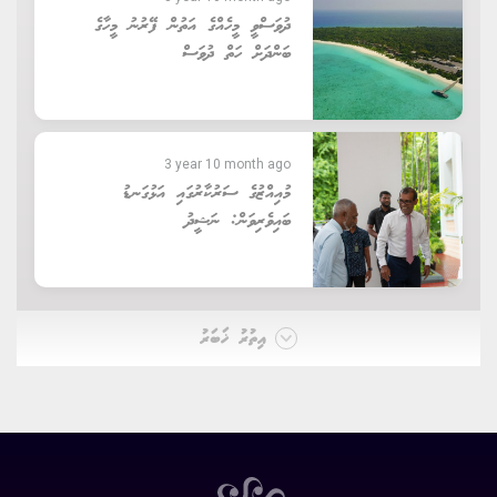
ދުވަސްވީ މީހެއްގެ އަތުން ފޭރުނު މީހާގެ
ބަންދަށް ހަތް ދުވަސް
3 year 10 month ago
މުއިއްޒުގެ ސަރުކާރުގައި އަޅުގަނޑު
ބައިވެރިވަން: ނަޝީދު
އިތުރު ޚަބަރު