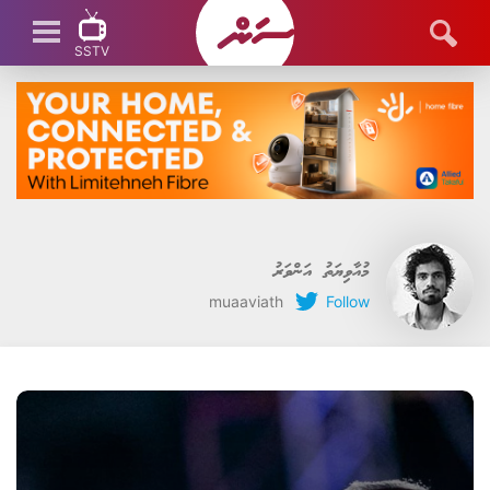
SSTV
SSTV LIVE
މުއާވިޔަތު އަންވަރު
muaaviath