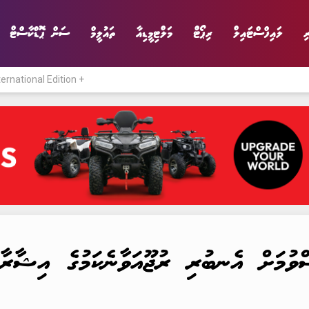
ި
ލައިފްސްޓައިލް
ރިޕޯޓް
މަލްޓިމީޑިއާ
ތައުލީމް
ސަން ޕޮޑްކާސްޓް
ternational Edition +
ނިޔެ
ވާހަކަ
ވިޔަފާރި
ލައިފްސްޓައިލް
ސްވުމަށް އެނބުރި ރުޖޫއަވާނެކަމުގެ އިޝާރާތ