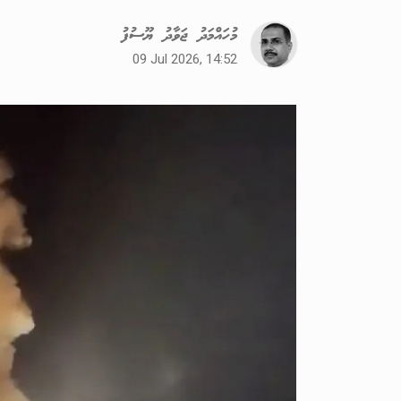
މުހައްމަދު ޖަވާދު ޔޫސުފު
09 Jul 2026, 14:52