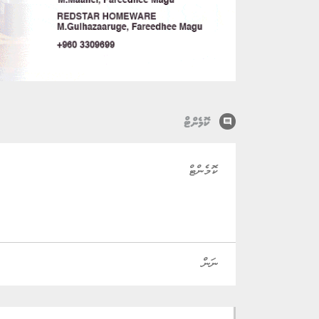
comment
ކޮމެންޓް