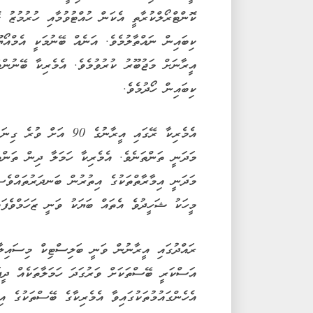
ކޮންޓްރޯލްކުރާތީ އެކަން ހުއްޓުވުމާއި ހުރުމުޒު 
ކިބައިން ނައްތާލުމެވެ. އަނެއް ބޭނުމަކީ އެމްއޯޔ
އީރާނަށް މަޖުބޫރު ކުރުވުމެވެ. އެމެރިކާ ބޭނުންވ
ކިބައިން ހޯދުމެވެ.
އެމެރިކާ ރޭގައި އީރާނުގ
މަދަނީ ތަންތަނެވެ. އެމެރިކާ ހަމަލާ ދިން ތަންތ
މަދަނީ އިމާރާތްތަކުގެ އިތުރުން ބަނދަރުތައްވެސް
މީހަކު ޝަހީދުވެ އެތައް ބަޔަކު ވަނީ ޒަހަމްވެފައ
ރައްދުގައި އީރާނުން ވަނީ ބަލިސްޓިކް މިސައިލާއ
އަސްކަރީ ބޭސްތަކަށް ވަރުގަދަ ހަމަލާތަކެއް ދީފަ
އެހެންގައުމުތަކުގައިވާ އެމެރިކާގެ ބޭސްތަކުގެ އ