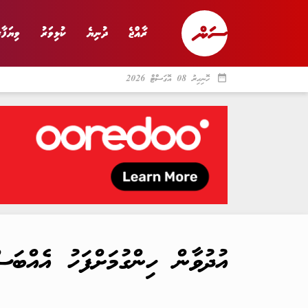
ރާއްޖެ
ދުނިޔެ
ކުޅިވަރު
ވިޔަފާރ
date_range
ހޮނިހިރު 08 އޮގަސްޓް 2026
ރާއްޖެ
ރިޕޯޓް
ދު
އުދުވާން ހިންގުމަށްފަހު އެއްބަ