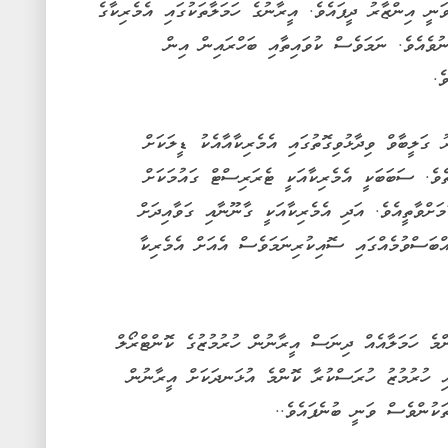
ނީ އިންޒާރު ދީފައެވެ. އީރާނުގެ ހަމަލާތަކުގައި އެމެރިކާގެ
ުވެއެވެ. ނަމަވެސް ކުވައިތާއި ބަހްރައިން އިން
ެ.
ގަލީބާވް ވިދާޅުވިގޮތުގައި އެމެރިކާއާއެކު ޑީލަކަށް
ެވެ. ސަބަބަކީ އެމެރިކާއަކީ ޓެރަރިސްޓް ގައުމަކަށް
މަށްވާތީއެވެ. އަދި އެމެރިކާއަކީ ގާނޫނާއި ގަވާއިދަށް
އްބަސްވުމެއްގައި ސޮއިކުރިނަމަވެސް އެއަށް އެމެރިކާ
ންމެ ހަމަލާއެއް ދިނަސް އީރާނުން ހުރުމުޒުގެ ކޮންޓްރޯލް
އި ހުރުމުޒު ހުރަސްކުރާ ކޮންމެ އުޅަނދަކަށް އީރާނުން
ަކުންވެސް ވަނީ ބުނެފައެވެ..