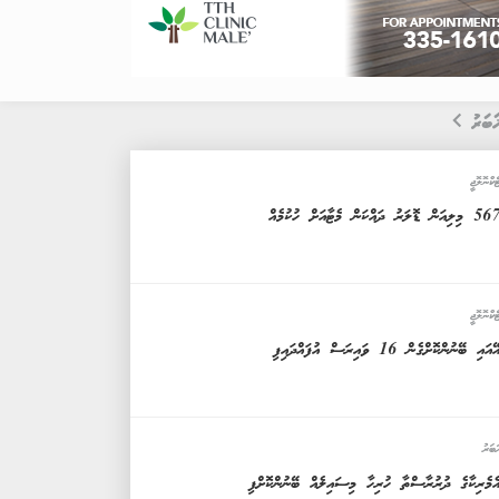
ަބަރު
ެކްނޮލޮޖީ
5 މިލިއަން ޑޮލަރު ދައްކަން މެޓާއަށް ހުކުމެއް
ެކްނޮލޮޖީ
ޭއައި ބޭނުންކޮށްގެން 16 ވައިރަސް އުފައްދައިފި
ަބަރު
ެމެރިކާގެ ދުރުރާސްތާ ހުރިހާ މިސައިލެއް ބޭނުންކޮށްފި