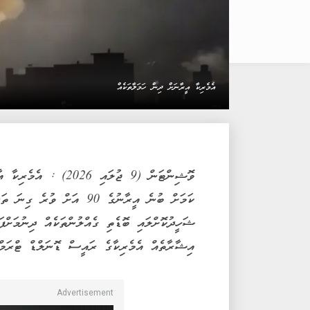
އެމެރިކާ އީރާނަށް ދިން ހަމަލާތަކެއް
ވޮޝިންޓަން (9 ޖުލައި 
ކަމަށް ބުނެ އީރާނުގެ 90 އަށ
ޝަހީދުކޮށްލައި ބޮޑެތި ގެއްލުންތަކެއް ދިނުމަށްފ
އިޝާރާތެއް އެމެރިކާގެ ރައީސް ޑޮނަލްޑް ޓްރަމްޕް