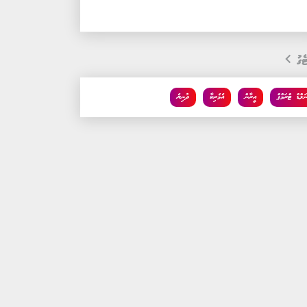
ެގު
ނަލްޑް ޓްރަމްޕް
އީރާން
އެމެރިކާ
ދުނިޔެ