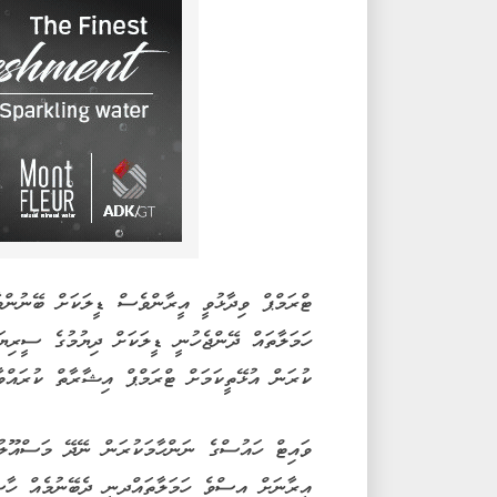
ޓްރަމްޕް ވިދާޅުވީ އީރާންވެސް ޑީލަކަށް ބޭނުންވާ
ހަމަލާތައް ދޭންޖެހުނީ ޑީލަކަށް ދިޔުމުގެ ސީރިޔ
ކުރަން އުޅޭތީކަމަށް ޓްރަމްޕް އިޝާރާތް ކުރައްވާފ
ވައިޓް ހައުސްގެ ނަންހާމަކުރަން ނޭދޭ މަސްއޫލުވ
އީރާނަށް އިސްވެ ހަމަލާތައްދިނީ ދެބޭނުމެއް ހާސ