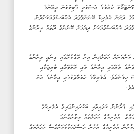
ކޮންޓްރޯލް ކުރުމުގެ އަސްކަރީ ގާބިލްކަން އީރާނުގެ
ޫގެ ދަށުން އެމެރިކާ ބޭނުންވާފަދަ އެއްބަސްވުމަކަށްދާން
ާފަދަ އެއްބަސްވުމަކަށް ދިޔުމަށް ބޭނުންވާ ދޫތައް އީރާނުގެ
ެ 90 އަށް ވުރެ ގިނަ ތަންތަނަށް ހަމަލާދިން އިރު އޭގެތެރޭގައި ގިނައީ އީރާނުގެ
ަނުގެ ތެރޭގައި އީރާނުގެ މައި ރޭލްވޭއާއި ބުރިޖަކާއި
 ހިމެނެއެވެ. އެމެރިކާގެ ހަމަލާތަކުގައި އީރާނުގެ އަށް
ެވެ.
ި ޑްރޯނުން ކުވައިތާއި ބަހްރައިންގައިވާ އެމެރިކާގެ
އެވެ. އެމެރިކާގެ ހަމަލާތައް އިތުރުވާނަމަ
ިތުރުން އެމެރިކާގެ އެހެން މަސްލަހަތުތަކަށްވެސް ހަމަލާތައް