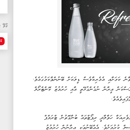
ގުޅޭ ޓ
ޑޮ
ނެ ކަމަށާއި އެމެރިކާވެސް ޑީލަކަށް ބޭނުންވާކަމުގައެވެ.
ަސްކަން އީރާން ނުގެންގުޅޭތީ އާއި ހުރުމުޒު ކޮންޓްރޯލް
ައިވެއެވެ.
ެރިއަކާ ހަވާލާދީ ރިޕޯޓްތައް ބުނާގޮތުން ޓްރަމްޕް
ިލް ކުރުމަށެވެ. އެއްބޭނުމަކީ އީރާނުން ހުރުމުޒު