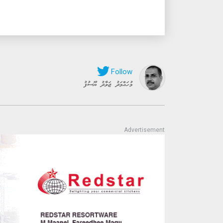
މުހައްމަދު ޖަވާދު ޔޫސުފު