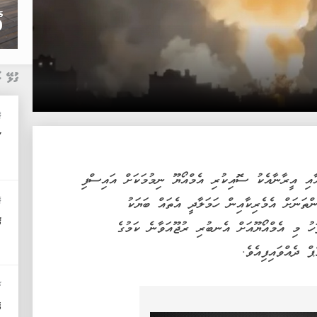
ގުޅޭ ޚ
ޓ
67
2026) : އެމެރިކާ އާއި އީރާނާއެކު ސޮއިކުރި އެމްއޯޔޫ ނިމުމަކަށް އައިސްފި
ް ވުރެ ގިނަ ތަންތަނަށް އެމެރިކާއިން ހަމަލާދީ އެތައް ބަޔަކު
ޓ
އ
ަހު މި އެމްއޯޔޫއަށް އެނބުރި ރުޖޫއަވާނެ ކަމުގެ
 ދެއްވައިފިއެވެ.
ޚ
އ