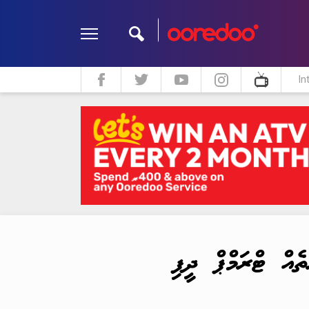
In
ދީން
ކޮލަމް
މަލްޓިމީޑިއާ
ެއް ޓްރަމްޕް ދީފި