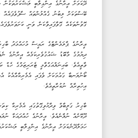
ދޭކަމަށް އީރާނުގެ އިންގިލާބީ ލަޝްކަރުތަކުން ވަ
ބޭސްތަކަށް ލިބުނު ގެއްލުންތައް ސާފުވެފައެއް ނ
ގޮވުންތަކެއް ގޮވާފައިވާކަން ވަނީ ކަށަވަރުވެފައެވ
އީރާނުގެ ޕާލަމެންޓްގެ ރައީސް މުހައްމަދު ބާގިރު 
ދިޔުމުގެ މާބޮޑު ޝައުގުވެރިކަމެއް އީރާނުގެ ނެތ
ވާތީއެވެ. ބައިނަލްއަގްވާމީ ޓެރަރިޒަމްގެ ހެޑް ކަ
ބޯނުލަނބާ ގައުމަކަށް ވެފައި އެމެރިކާއާއެކު އެ
އިހުތިރާމް ނުކުރާތީއެވެ.
ބާގިރު ގަލީބާވް ވިދާޅުވިގޮތުގައި އެމެރިކާ ކިތަ
ދޫކޮށެއް ނުލާނެއެވެ. އީރާނުގެ ހުއްދައަކާ ނުލަ
ހަމަލާދޭނެކަމަށް އީރާނުގެ އިންގިލާބީ ލަޝްކަރުތ