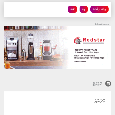
ދީނުން ފިލާވަޅެއް
ދީން
ކޮލަމް
comment
ކޮމެންޓް