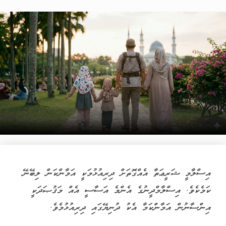
އިސްލާމީ ޝަރީޢަތާ އެއްގޮތަށް ދިރިއުޅުމަކީ އަމާންކަން ލިބޭނޭ
ކަމެކެވެ. އިސްލާމްދީނުގެ އެންމެ އަސާސީ އެއް މަޤުޞަދަކީ
އިންސާނުން އަމާންކަމާ އެކު ދުނިޔޭގައި ދިރިއުޅުމެވެ.