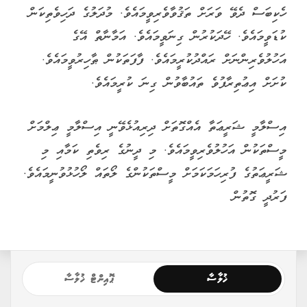
ހެކިބަސް ދެވޭ ވަރަށް ތަޤުވާވެރިވީމައެވެ. މުދަލުގެ ދަހިވެތިކަން
ކުޑަވީމައެވެ. ހޭދަކުރުން ގިނަވީމައެވެ. އަމާނާތް އޭގެ
އަހުލުވެރިންނަށް ރައްދުކުރީމައެވެ. ފާފަތަކުން ޠާހިރުވީމައެވެ.
ކުށަށް އިޢުތިރާފުވެ ތައުބާވުން ގިނަ ކުރީމައެވެ.
އިސްލާމީ ޝަރީޢަތާ އެއްގޮތަށް ދިރިއުޅެވޭނީ އިސްލާމީ ޢިލްމަށް
މީސްތަކުން އަހުލުވެރިވީމައެވެ. މި ދީނުގެ ރިވެތި ކަމާއި މި
ޝަރީޢަތުގެ ފުރިހަމަކަމަށް މީސްތަކުންގެ ލޯތައް ލޯހުޅުވުނީމައެވެ.
ފަރުދީ ގޮތުން
ޚުލާސާ
ޕޮއިންޓް ޚުލާސާ