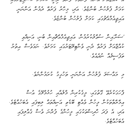
ކަމަށް ފުލުހުން ބުންޏެވެ. އަދި، މިހާރު ފަރުވާ ދެމުން އަންނަނީ
އައިޖީއެމްއެޗުގައި ކަމަށް ފުލުހުން ބުންޏެވެ.
'ސަން'އިން ސުވާލުކުރުމުން، އައިޖީއެމްއެޗްއިން ބުނީ، އަނިޔާވި
ކުއްޖާއަށް ފަރުވާ ދެނީ ވެންޓިލޭޓަރުގައި ކަމަށެވެ. ނަމަވެސް، އިތުރު
ތަފުސީލެއް ނުދެއެވެ.
މި މައްސަލަ ފުލުހުން އަންނަނީ ތަހުގީގު ކުރަމުންނެވެ.
ފާހަގަކުރެވޭ ގޮތުގައި، މީގެކުރިން މާލެއާއި ހުޅުމާލޭގެ އުސް
އިމާރާތްތަކުން މީހުން ވެއްޓި ބޮޑެތި އަނިޔާތައް ލިބިފައި އެބަހުއްޓެވެ.
އަދި، އެ ފަދަ ހާދިސާތަކުގައި މީހުންގެ ފުރާނަ ވެސް ގެއްލިފައި
އެބަހުއްޓެވެ.