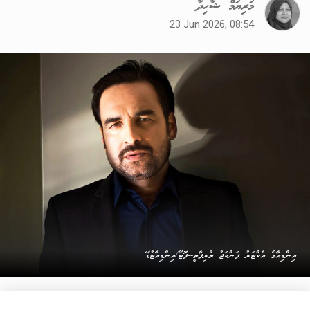
މަރިޔަމް ޝާހިދާ
23 Jun 2026, 08:54
އިންޑިއާގެ އެކްޓަރު ޕަންކަޖު ތުރިޕާތީ--ފޮޓޯ/އިންޑިއާޓުޑޭ