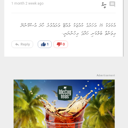
comment
ނީމް
1 month 2 week ago
އެކަމަކު 16 އަހަރުގެ ކުއްޖަކު ވެއްޓޭ ވަރައްވުރެ ހާދަ އުސްކޮންނޭ
މިތަންތާ ބެލްކަނި ހަދާފަ މިހުންނަނީ..
reply
thumb_up
thumb_down
Reply
1
0