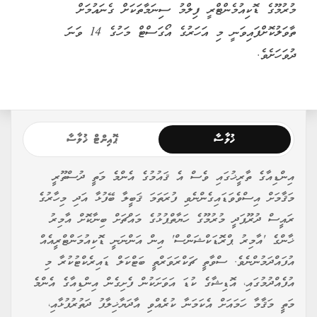
މުރުމޫގެ ޑޮކިއުމެންޓްރީ ފިލްމު ސިނަމާތަކަށް ގެނައުމަށް
ތާވަލުކޮށްފައިވަނީ މި އަހަރުގެ އޯގަސްޓް މަހުގެ 14 ވަނަ
ދުވަހަށެވެ.
ޚުލާސާ
ޕޮއިންޓް ޚުލާސާ
އިންޑިއާގެ ތާރީޚުގައި ވެސް އެ ޤައުމުގެ އެންމެ މަތީ ދުސްތޫރީ
މަޤާމަށް އިސްވެވަޑައިގެންނެވި ފުރަތަމަ ޤަބީލާ ބޭފުޅާ އަދި މިހާރުގެ
ރައީސް ދުރޫޕަދީ މުރުމޫގެ ހަޔާތްޕުޅުގެ މައްޗަށް ބިނާކޮށް އާމިރު
ޚާންގެ 'އާމިރު ޕްރޮޑަކްޝަންސް' އިން އަންނަނީ ޑޮކިއުމަންޓްރީއެއް
އުފައްދަމުންނެވެ. ސްވާތީ ޗަކްރަވަރްތީ ބަޓްކަލް ޑައިރެކްޓުކުރާ މި
އުފެއްދުމުގައި، އޮޑިޝާގެ ކުޑަ އަވަށަކުން ފެށިގެން އިންޑިއާގެ އެންމެ
މަތީ މަޤާމާ ހަމައަށް އެކަމަނާ ކުރެއްވި އާދަޔާޚިލާފު ދަތުރުފުޅާއި،