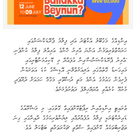
އިންޑިއާގެ މަގުބޫލު އެކްޓަރު އަދި ފިލްމު ޕްރޮޑަކްޝަންގައި
ހަރަކާތްތެރިވަމުން އަންނަ އާމިރު ޚާންގެ އަމިއްލަ ފިލްމު ކުންފުނި
'އާމިރު ޕްރޮޑަކްޝަންސް'އިން އުފައްދާ މި ޑޮކިއުމަންޓްރީގައި
މައިގަނޑު ގޮތެއްގައި އަލިއަޅުވާލާނީ އޮޑިޝާގެ ކުޑަ އަވަށަކުން
ފެށިގެން ގައުމުގެ އެންމެ މަތީ ދުސްތޫރީ މަގާމާ ހަމައަށް ދުރޫޕަދީ
މުރުމޫ ކުރެއްވި އާދަޔާޚިލާފު ދަތުރުފުޅަށެވެ.
ވެރައިޓީ އިންޑިއާއިން ރިޕޯޓުކޮށްފައިވާ ގޮތުގައި، މި މަޝްރޫއުގެ
ޑައިރެކްޓަރަކީ ފިލްމު އުފެއްދުމާއި ލިޔުންތެރިކަމުގެ ދާއިރާގައި ގިނަ
ތަޖުރިބާތަކެއް ކޮށްފައިވާ ސްވާތީ ޗަކްރަވަރްތީ ބަޓްކަލް އެވެ.