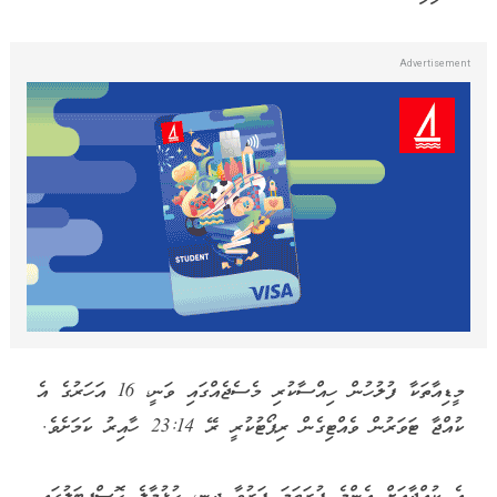
މީޑިއާތަކާ ފުލުހުން ހިއްސާކުރި މެސެޖެއްގައި ވަނީ، 16 އަހަރުގެ އެ
ކުއްޖާ ޓަވަރުން ވެއްޓިގެން ރިޕޯޓުކުރީ ރޭ 23:14 ހާއިރު ކަމަށެވެ.
އެ ކުއްޖާއަށް އެންމެ ފުރަތަމަ ފަރުވާ ދިނީ، ހުޅުމާލެ ހޮސްޕިޓަލުގައި