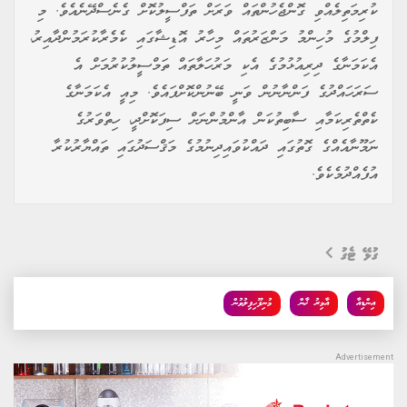
ކުރިމަތިލެއްވި ގޮންޖެހުންތައް ވަރަށް ތަފްސީލުކޮށް ގެނެސްދޭނެއެވެ. މި
ފިލްމުގެ މުހިންމު މަންޒަރުތައް މިހާރު އޮޑިޝާގައި ކެމެރާކުރަމުންދާއިރު،
އެކަމަނާގެ ދިރިއުޅުމުގެ އެކި މަރުހަލާތައް ތަމްސީލުކުރުމަށް އެ
ސަރަހައްދުގެ ފަންނާނުން ވަނީ ބޭނުންކޮށްފައެވެ. މިއީ އެކަމަނާގެ
ކެތްތެރިކަމާއި ސާބިތުކަން އާންމުންނަށް ސިފަކޮށްދީ، ހިތްވަރުގެ
ނަމޫނާއެއްގެ ގޮތުގައި ދައްކުވައިދިނުމުގެ މަޤްސަދުގައި ތައްޔާރުކުރާ
އުފެއްދުމެކެވެ.
ގުޅޭ ޓެގު
އިންޑިއާ
އާމިރު ޚާން
މުނިފޫހިފިލުވުން