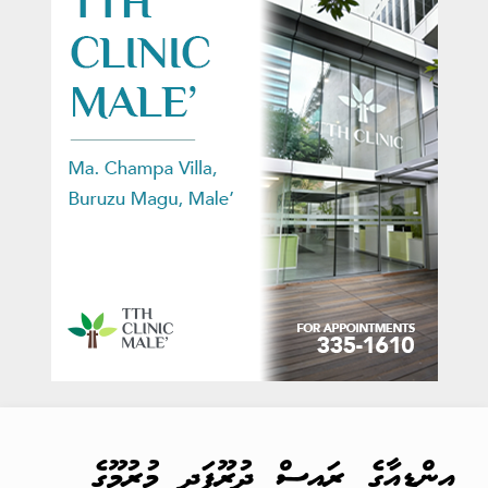
އިންޑިއާގެ ރައީސް ދުރޫޕަދީ މުރުމޫގެ