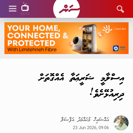
SSTV
SSTV LIVE
އިސްލާމީ ޝަރީޢަތާ އެއްގޮތަށް
ދިރިއުޅޭށެވެ!
އައްޝައިޚް މުޙައްމަދު އަފްޟަލް
23 Jun 2026, 09:06