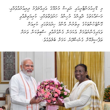
މި ޑޮކިއުމަންޓްރީގައި ރައީސް މުރުމޫގެ އަމިއްލަފުޅު ދިރިއުޅުއްވުމާއި،
މަސައްކަތުގެ ދާއިރާގެ މުހިންމު ހަރުފަތްތަކާއި، ކުރިމަތިލެއްވި
ގޮންޖެހުންތަކުގެ އިތުރުން އާންމު ހިދުމަތުގައި ކުރިއަށް
ވަޑައިގެންނެވުމަށް އެކަމަނާ ގެންގުޅުއްވި ސާބިތުކަން ވަރަށް
ތަފްސީލުކޮށް ގެނެސްދޭނެ ކަމަށް ބެލެވެއެވެ.