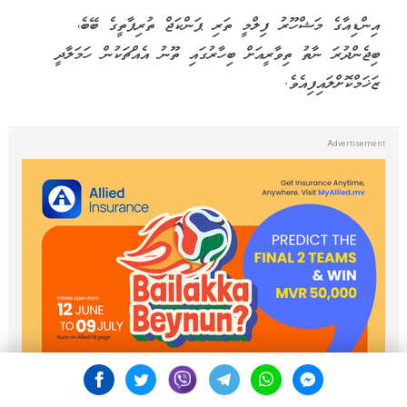
އިންޑިއާގެ މަޝްހޫރު ފިލްމީ ތަރި ޕަންކަޖް ތުރިޕާތީގެ ބޭބެ،
ބިޖެންދުރަ ނާތު ތިވާރީއަށް ބިހާރުގައި ތޫނު އެއްޗަކުން ހަމަލާދީ
ޒަޚަމްކޮށްލައިފިއެވެ.