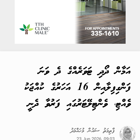
އަމާން ދޯދި ޓަވަރެއްގެ ދެ ވަނަ
ފަންގިފިލާއިން 16 އަހަރުގެ ކުއްޖަކު
ވެއްޓި، ވެންޓިލޭޓަރުގައި ފަރުވާ ދެނީ
ފާތިމަތު ސައުނާ މުހައްމަދު
23 Jun 2026, 09:03