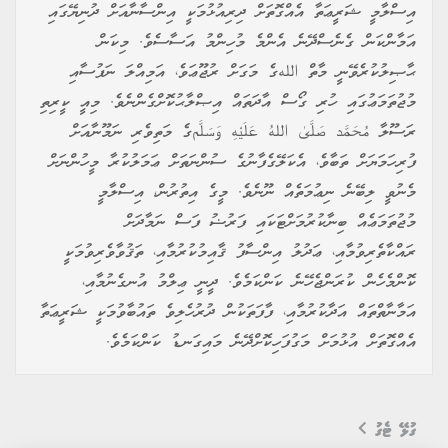
އިސްލާމީ ޝަރީޢަތާ އެއްގޮތަށް ދިރިއުޅުމަކީ އިންސާނާއަށް ދުނިޔޭގައި
އަމާންކަން ގެނެސްދޭނެ އެންމެ މުހިންމު އަސާސެވެ. މިކަން
ޙާޞިލުކުރެވޭނީ މާތް اللهގެ މަގަށް ރުޖޫޢަވެ، އަމިއްލަ ނަފުސާއި
މުޖުތަމަޢުގައި ހުރި ގޯސް އާދަތައް އިޞްލާޙުކޮށްގެންނެވެ. މިއީ ކީރިތި
ރަސޫލާ مُحَمَّد صَلَّىٰ اللهُ عَلَيْهِ وَسَلَّمގެ މަތިވެރި ނަމޫނާއަށް
ފުރިހަމަޔަށް ތަބާވެ، އެކަލޭގެފާނުގެ ސުންނަތަށް ޢަމަލުކުރާ މީހުންނަށް
މެނުވީ ލިބޭނެ ނިޢުމަތެއް ނޫނެވެ. މީގެ އިތުރުން، އިސްލާމީ
މުޖުތަމަޢެއް ބިނާކުރުމަށްޓަކައި ފަރުޟު ފަސް ނަމާދަށް
ރައްކާތެރިވުމާއި، ޢަދުލު އިންސާފު ޤާއިމުކުރުމާއި، ތަޤުވާވެރިވުމަކީ
ކޮންމެހެން ކުރަންޖެހޭނެ ކަންކަމެވެ. ދީނީ ޢިލްމު އުނގެނުމާއި،
އަމާނާތްތައް އަދާކުރުމާއި، ފާފަތަކުން ދުރުހެލިވެ ތައުބާވުމަކީ ޝަރީޢަތާ
އެއްގޮތަށް އުޅުމަށް މަގުފަހިކޮށްދޭނެ މައިގަނޑު ކަންކަމެވެ.
ގުޅޭ ޓެގު