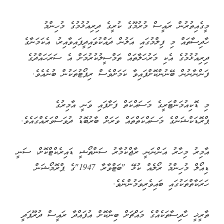
މީގެއިތުރުން ރައީސް މުރުމޫގެ ކުރީގެ ދިރިއުޅުމުގެ މުހިންމު
ހާދިސާތައް މި ފިލްމުގައި އަލުން ދައްކުވައިދީފައިވާއިރު، އެކަމަނާގެ
ދިރިއުޅުމުގެ އެކި މަރުހަލާތައް ތަމްސީލުކުރުމަށް އެ ސަރަހައްދުގެ
ފަންނާނުން ބޭނުންކޮށްފައިވާ ކަމަށްވެސް ރިޕޯޓުތަކުން ބުނެއެވެ.
މި ޑޮކިއުމަންޓަރީގެ މަސައްކަތް ފަށާފައި ވަނީ އާމިރުގެ
ޕްރޮޑަކްޝަންގެ މަސައްކަތްތައް ވަރަށް ބާރުބޮޑު ދުވަސްވަރެއްގައެވެ.
އާމިރު މިހާރު އަންނަނީ ރާޖްކުމާރު ސަންތޯޝީ ޑައިރެކްޓްކޮށް، ސަނީ
ޑިއޯލް މުހިންމު ރޯލެއް ކުޅޭ "ބަޓްވާރާ 1947"ގެ ޕްރޮމޯޝަން
ހަރަކާތްތަކުގައި ބައިވެރިވަމުންނެވެ.
ތާރީޚީ ހާދިސާތަކެއްގެ މައްޗަށް ބިނާކޮށް އުފައްދާ ރައީސް ދުރޫޕަދީ