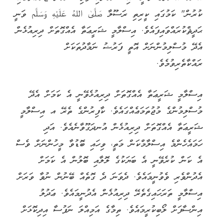
ކުރުން" ކަމުގައި ކީރިތި ރަސޫލާ صَلَّىٰ اللهُ عَلَيْهِ وَسَلَّم ވަނީ
ޙަދީޘްކުރައްވައިފައެވެ. އިސްލާމީ ޝަރީޢަތާ އެއްގޮތަށް ދިރިއުޅެން
އެދޭ މުސްލިމުންނަށް އޮތީ ފަރުޟު ނަމާދުތަކަށް
ރައްކާތެރިވުމެވެ.
އިސްލާމީ ޝަރީޢަތާ އެއްގޮތަށް ދިރިއުޅެވޭނީ އެ ކަމަށް އެދޭ
މުސްލިމުންގެ މުޖުތަމަޢެއްގައެވެ. ކާފިރުންގެ ތެރޭ އ އިސްލާމީ
ޝަރީޢަތާ އެއްގޮތަށް ދިރިއުޅެން އުނދަގޫވާނެއެވެ. އަދި
ހަމައެހެންމެ އިސްލާމްކަން މަތީ، ވިހައި ބޮޑުވާ މީހުންނަށް ވެސް
އެ ކަން ކުރެވޭނީ އެ ބަޔަކުގެ ލޮލާއި ބޮލުން އެ ކަމަށް
އެދުންވެރި ވެވުނީމައެވެ. ދެވަނަ ދެ ގޮތެއް ބޭނުން ނުވާ ވަރަށް
އިސްލާމީ ތަރަހައިގެތެރޭ ދިރިއުޅެން އެދުނީމައެވެ. ޢަދުލު
އިންސާފަށް ލޯބިކުރީމައެވެ. ތިމާގެ އަމިއްލަ ނަފުސާ އިދިކޮޅަށް