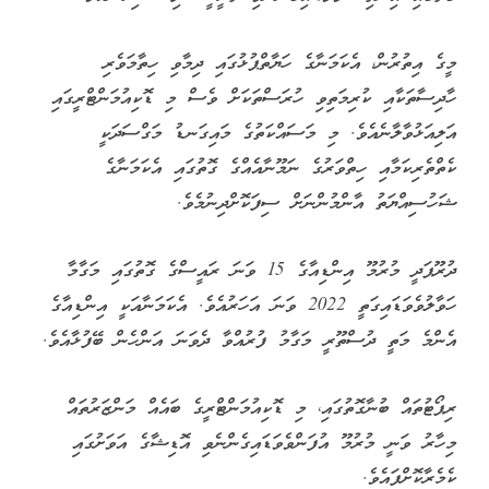
މީގެ އިތުރުން، އެކަމަނާގެ ހަޔާތްޕުޅުގައި ދިމާވި ހިތާމަވެރި
ހާދިސާތަކާއި ކުރިމަތިވި ހުރަސްތަކަށް ވެސް މި ޑޮކިއުމަންޓްރީގައި
އަލިއަޅުވާލާނެއެވެ. މި މަސައްކަތުގެ މައިގަނޑު މަގްސަދަކީ
ކެތްތެރިކަމާއި ހިތްވަރުގެ ނަމޫނާއެއްގެ ގޮތުގައި އެކަމަނާގެ
ޝަހުސިއްޔަތު އާންމުންނަށް ސިފަކޮށްދިނުމެވެ.
ދުރޫޕަދީ މުރުމޫ އިންޑިއާގެ 15 ވަނަ ރައީސްގެ ގޮތުގައި މަގާމާ
ހަވާލުވެވަޑައިގަތީ 2022 ވަނަ އަހަރުއެވެ. އެކަމަނާއަކީ އިންޑިއާގެ
އެންމެ މަތީ ދުސްތޫރީ މަގާމު ފުރުއްވާ ދެވަނަ އަންހެން ބޭފުޅާއެވެ.
ރިޕޯޓުތައް ބުނާގޮތުގައި، މި ޑޮކިއުމަންޓްރީގެ ބައެއް މަންޒަރުތައް
މިހާރު ވަނީ މުރުމޫ އުފަންވެވަޑައިގެންނެވި އޮޑިޝާގެ އަވަށުގައި
ކެމެރާކޮށްފައެވެ.