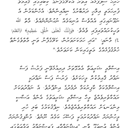
ހުރިހާ ސިފަފުޅެއް އިތުރު އެކަލޭގެފާނުގެ ކިބައިގައި ޤާއިމުވެ
ފުރިހަމަވީ އިލާހީ ދަރުބާރުގެ ނިޔާއިންނެވެ. އެހެންކަމުން އެ
ނަމޫނައިގައި އެއްވެސް އުނިކަމެއް ނުހުންނާނެއެވެ. މާތް ﷲ
ވަޙީކުރައްވައިފައި ވެއެވެ. ﴿وَإِنَّكَ لَعَلَىٰ خُلُقٍ عَظِيمٍ﴾ ‎(القلم:
٤)‏ މާނައީ: "އަދި ހަމަކަށަވަރުން، ކަލޭގެފާނު ވަނީ މާތްވެގެންވާ
ޚުލުޤުފުޅެއްގެ މަތީގައިކަން ކަށަވަރެވެ."
އިސްލާމީ ޝަރީޢަތާ އެއްގޮތަށް ދިރިއުޅެވޭނީ ފަރުޟު ފަސް
ނަމާދު ޤާއިމުކުރާ މީހަކަށެވެ. ފަރުޟު ފަސް ނަމާދަކީ
އިސްލާމްކަމާ ކާފިރުކަމާ ދެމެދުގެ އިންފާރެވެ. އެ ނަމާދުތަކަށް
ރައްކާތެރިވެއްޖެ މީހާ އިސްލާމީ ޝަރީޢަތުގެ އެންމެ އަސާސީ
މިންގަނޑަށް ރައްކާތެރިވެއްޖެއެވެ. ނިފާޤުކަމުގެ ބަލި ހުރި
މީހުންނަށް ނަމާދުކުރުމަކީ ފަސޭހަ ކަމެއް ނޫނެވެ. މުނާފިޤުންނަށް
އެންމެ އުނދަގޫ ވާނީ "އިޝާނަމާދާއި ފަތިސްނަމާދު ޖަމާޢަތުގައި