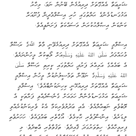
ޝަރީޢަތާ އެއްގޮތަށް ދިރިއުޅެން ބޭނުން ނަމަ، މިހާރު
އަޅުގަނޑުމެންގެ ޙަޔާތުގައި ހުރި އިސްލާމްދީނާ ފުށޫއަރާ
ކަންކަން އިޞްލާޙުކުރަން މަސައްކަތް ފަށަންވީއެވެ.
އިސްލާމީ ޝަރީޢަތާ އެއްގޮތަށް ދިރިއުޅެވޭނީ މާތް ﷲގެ ރަސޫލާ
މުޙައްމަދު صَلَّىٰ اللهُ عَلَيْهِ وَسَلَّمއަށް ލޯބިކުރާ މީހުންނަށެވެ.
އެ ބައެއްގެ އަމިއްލަ ފަރުދީ ޙަޔާތުގައި ކީރިތި ރަސޫލާ صَلَّىٰ
اللهُ عَلَيْهِ وَسَلَّمގެ ނަމޫނާ ތަމްސީލުނުކުރާ މީހުން އިސްލާމީ
ޝަރީޢަތާ އެއްގޮތަށް ދިރިއުޅޭނީ ކިހިނަކުންބާއެވެ؟ އިސްލާމީ
ޝަރީޢަތް އަޅުގަނޑުމެންނާ ހަމައަށް ގެނެސްދެއްވި ފަރާތަކީ އެ
ލޮބުވެތި ނަބިއްޔާއެވެ. އެއީ ޢަދުލުވެރިކަމާ އެކު ވެރިކަންކުރެއްވި
ލީޑަރެވެ. އިންސާފުވެރި ޙާކިމެވެ. އޯގާތެރި ބައްޕައެވެ. ހަހަރުވެތި
ފިރިމީހާއެވެ. ހިތްވަރުގަދަ ޤާއިދެވެ. ތަޤުވާވެރި ޢާބިދެވެ. މި