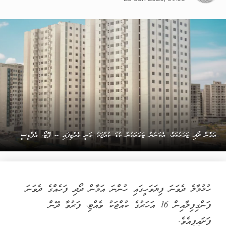
އަމާން ދޯދި ޓަވަރުތައް: އެތަނުން ޓަވަރަކުން ކުޑަ ކުއްޖަކު ވަނީ ވެއްޓިފައި -- ފޮޓޯ: އެފްޑީސީ
ހުޅުމާލެ ދެވަނަ ފިޔަވަހީގައި ހުންނަ އަމާން ދޯދި ފަހެއްގެ ދެވަނަ
ފަންގިފިލާއިން 16 އަހަރުގެ ކުއްޖަކު ވެއްޓި، ފަރުވާ ދޭން
ފަށައިފިއެވެ.