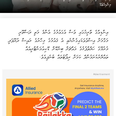
އިންޑިއާޓުޑޭ
އިންޑިއާގެ ތާރީޚުގައި ވެސް އެގައުމުގެ އެންމެ މަތީ ދަސްތޫރީ
މަގާމަށް އިސްވެވަޑައިގެންނެވި އެ ޤައުމުގެ މިހާރުގެ ރައީސް ދުރޫޕަދީ
މުރުމޫގެ ހަޔާތްޕުޅުގެ މައްޗަށް ބިނާކޮށް ޑޮކިއުމަންޓްރީއެއް
ތައްޔާރުކުރަމުންދާ ކަމަށް ރިޕޯޓުތައް ބުނެފިއެވެ.