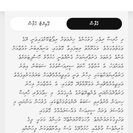
ޚުލާސާ
ޕޮއިންޓް ޚުލާސާ
މި ހާދިސާ ދިވެހި ފުލުހުންގެ ޚިދުމަތަށް ރިޕޯޓުކޮށްފައިވަނީ ރޭގެ
ވަގުތެއްގައެވެ. މައުލޫމާތު ލިބިފައިވާ ގޮތުގައި، އަނިޔާލިބުނު ކުއްޖާއަށް
އެންމެ ފުރަތަމަ ފަރުވާދިނުމަށް ގެންދެވުނީ ހުޅުމާލެ ހޮސްޕިޓަލަށެވެ.
އެއަށްފަހު، އެ ކުއްޖާގެ ހާލަތު ސީރިއަސްވުމުގެ ސަބަބުން، އިތުރު
ފަރުވާދިނުމަށްޓަކައި މިހާރު ވަނީ އައިޖީއެމްއެޗްއަށް ބަދަލުކުރެވިފައެވެ.
އައިޖީއެމްއެޗްއިން މައުލޫމާތުދޭ ގޮތުގައި، އެ ކުއްޖާއަށް މިހާރު
ފަރުވާދެމުންދަނީ ވެންޓިލޭޓަރުގެ އެހީގައެވެ. މި ހިތާމަވެރި ހާދިސާ
ހިނގަން މެދުވެރިވި ސަބަބު ދެނެގަތުމަށްޓަކައި، ފުލުހުން އަންނަނީ މި
މައްސަލަ ވަރަށް ސީރިއަސް މައްސަލައެއްގެ ގޮތުގައި
ތަހުގީގުކުރަމުންނެވެ. ފާހަގަކޮށްލަންޖެހޭ މުހިންމު ކަމަކީ، މީގެ
ކުރިންވެސް މާލެއާއި ހުޅުމާލޭގެ އުސް އިމާރާތްތަކުން މީހުންނާއި