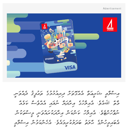
އިސްލާމީ ޝަރީޢަތާ އެއްގޮތަށް ދިރިއުޅުމުގެ ތައުފީޤު ދެއްވަނީ
މާތް ﷲއެވެ. އެއިލާހުގެ އިރާދަޔާ ނުލައި އެއްވެސް ކަމެއް
ނުވާހުށްޓެވެ. އެއިލާހު ކަންކަން އިރާދަކުރައްވަނީ މީސްތަކުން
އެބައިމީހުންގެ ޙާލަތު ބަދަލުކުރީމައެވެ. އެހެންކަމުން އިސްލާމީ