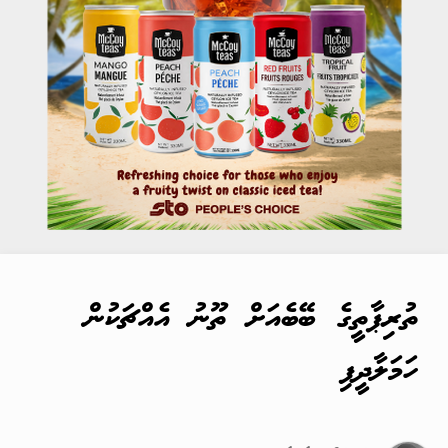
ތުރިޕާތީގެ ބޭބެއަށް ތޫނު އެއްޗަކުން
ހަމަލާދީފި