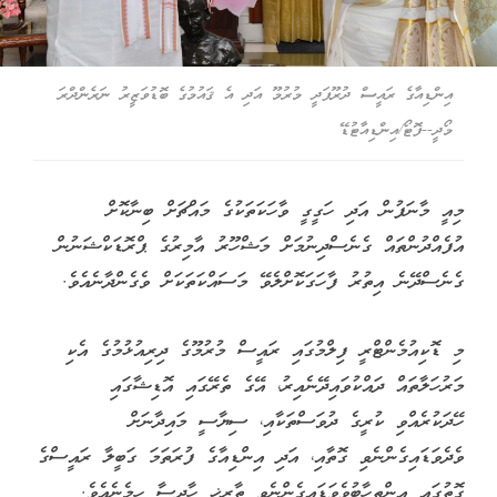
އިންޑިއާގެ ރައީސް ދުރޫޕަދީ މުރުމޫ އަދި އެ ޤައުމުގެ ބޮޑުވަޒީރު ނަރެންދްރަ
މޯދީ--ފޮޓޯ/އިންޑިއާޓުޑޭ
މިއީ މާނަފުން އަދި ހަގީގީ ވާހަކަތަކުގެ މައްޗަށް ބިނާކޮށް
އުފެއްދުންތައް ގެނެސްދިނުމަށް މަޝްހޫރު އާމިރުގެ ޕްރޮޑަކްޝަނުން
ގެނެސްދޭނެ އިތުރު ފާހަގަކޮށްލެވޭ މަސައްކަތަކަށް ވެގެންދާނެއެވެ.
މި ޑޮކިއުމެންޓްރީ ފިލްމުގައި ރައީސް މުރުމޫގެ ދިރިއުޅުމުގެ އެކި
މަރުހަލާތައް ދައްކުވައިދޭނެއިރު، އޭގެ ތެރޭގައި އޮޑިޝާގައި
ހޭދަކުރެއްވި ކުރީގެ ދުވަސްތަކާއި، ސިޔާސީ މައިދާނަށް
ވެދެވަޑައިގެންނެވި ގޮތާއި، އަދި އިންޑިއާގެ ފުރަތަމަ ގަބީލާ ރައީސްގެ
ގޮތުގައި އިންތިހާބުވެވަޑައިގެންނެވި ތާރީޚީ ހާދިސާ ހިމެނެއެވެ.