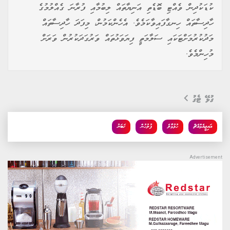
ކުޑަކުދިން ވެއްޓި ބޮޑެތި އަނިޔާތައް ލިބުމާއި ފުރާނަ ގެއްލުމުގެ
ހާދިސާތައް ހިނގާފައިވާކަމެވެ. އެހެންކަމުން، މިފަދަ ހާދިސާތައް
މަދުކުރުމަށްޓަކައި ސަލާމަތީ ފިޔަވަޅުތައް ވަރުގަދަކުރުން ވަރަށް
މުހިންމެވެ.
ގުޅޭ ޓެގު
އައިޖީއެމްއެޗް
ހުޅުމާލެ
ފުލުހުން
ޚަބަރު