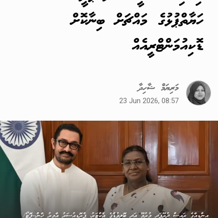
ހަޔާތްޕުޅުގެ މައްޗަށް ބިނާކޮށް
ޑޮކިއުމަންޓްރީއެއް
މަރިޔަމް ޝާހިދާ
23 Jun 2026, 08:57
އިންޑިއާގެ ރައީސް ދުރޫޕަދީ މުރުމޫ އަދި ބޮލީވުޑްގެ އެކްޓަރު، ޕްރޮޑިއުސަރު އާމިރު ޚާން--ފޮޓޯ/