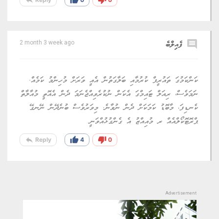
comment
ފެއިލްބެ
2 month 3 week ago
ކަންކަމުގަ ތައުރީފް ކުރުމާއި ބަލާގަތުން އެއީ ވަރަށް މުހިންމު ކަމެއް.
ނަމަވެސް، ރިއަލް ޓައިމްގަ އެކަން ނުކުރެވިއްޖެނަމަ ދެން އެއޮތީ މުއާލާތް
ކެނޑިފަ، މާބޮޑު ކަމަކަށް ދެން ނުވާނެ. މިވަރުވެސް ބުނެދޭން ނޭނގޭ
ޕްރޮޓޮކޯލްއެއް ރ މުއިއްޒު އެ ގެންގުޅުއްވަނީ
reply
thumb_up
thumb_down
Reply
4
0