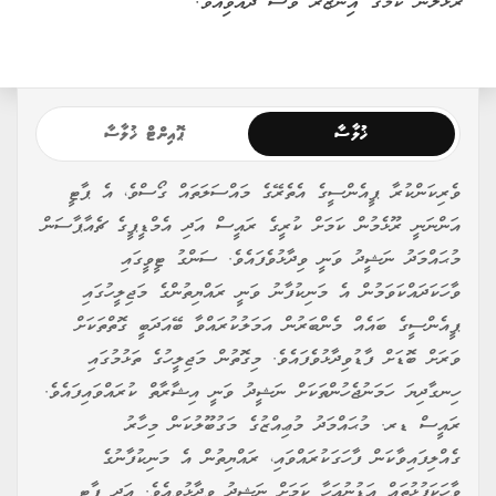
ރޫޅާލާނެ ކަމުގެ އިންޒާރު ވެސް ދެއްވިއެވެ.
ޚުލާސާ
ޕޮއިންޓް ޚުލާސާ
ވެރިކަންކުރާ ޕީއެންސީގެ އެތެރޭގެ މައްސަލަތައް ގޯސްވެ، އެ ޕާޓީ
އަންނަނީ ރޫޅެމުން ކަމަށް ކުރީގެ ރައީސް އަދި އެމްޑީޕީގެ ޗެއާޕާސަން
މުޙައްމަދު ނަޝީދު ވަނީ ވިދާޅުވެފައެވެ. ސަންގު ޓީވީގައި
ވާހަކަދައްކަވަމުން އެ މަނިކުފާނު ވަނީ ރައްޔިތުންގެ މަޖިލީހުގައި
ޕީއެންސީގެ ބައެއް މެންބަރުން އަމަލުކުރައްވާ ބޭއަދަބީ ގޮތްތަކަށް
ވަރަށް ބޮޑަށް ފާޑުވިދާޅުވެފައެވެ. މިގޮތުން މަޖިލީހުގެ ތަޅުމުގައި
ހިނގާދިޔަ ހަމަނުޖެހުންތަކަށް ނަޝީދު ވަނީ އިޝާރާތް ކުރައްވައިފައެވެ.
ރައީސް ޑރ. މުޙައްމަދު މުޢިއްޒުގެ މަގުބޫލުކަން މިހާރު
ގެއްލިފައިވާކަން ފާހަގަކުރައްވައި، ރައްޔިތުން އެ މަނިކުފާނުގެ
ވާހަކަފުޅުތައް އަޑުނުއަހާ ކަމަށް ނަޝީދު ވިދާޅުވިއެވެ. އަދި ޕާޓީ