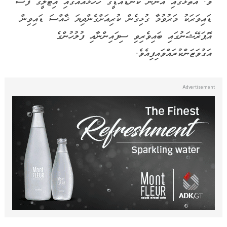
ވ. އަތޮޅުގައި އޮންނަ ކަނޑުއަޑީގެ ހޮހޮޅައެއްގައި އިޓަލީގެ ފަސް
ޑައިވަރަކު މަރުވުމާ ގުޅިގެން ކުރިއަށްގެންދިޔަ ޚާއްސަ ޑައިވިން
އޮޕަރޭޝަނުގައި ބައިވެރިވި ސިފައިންނާއި ފުލުހުންގެ
އަގުވަޒަންކުރައްވައިފިއެވެ.