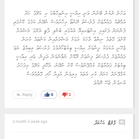
ޢަހުން ދެކެން ބޭނުން ވަނީ ރިޔާސީ އިންތިޚާބްގަ މި ކަލޭގެ ހަދާ
އެއްޗެއް ފައްޔާޒަށް ފުރުސަތު ދޭނެތޯ މިހާރުވެސް ނުދޭނެ ކަމުގެ ކޮޅުމަތި
ފެންނަން ފަށައިފި އިންޓަރވިޔޫ އެއްގައި ބުނެފި ޕާޓީ ޔެރޭގަ މަޝްވަރާ
ކޮށްފަ ގޮތެއް ނިންމާ ވާހަކަ ރަގަޅު މަޝްވަރާއިން ކަންތައް ކުރަން
ޖެހޭނީ އެކަމަކު މީނާއަށް ރިޔާސީ ޓިކެޓްހޯދުމުގެ ފުރުސަތު ލިބިއްޖެ ނަމަ
ފައްޔާޒަށް ފުރުސަތު ފިނުމަށް ދޫކޮށް ނުލާނެކަން ޔަގީން. ޢަދި ރިޔާސީ
ޓިކެޓަށް ފައްޔާޒަށް ކެމްޕޭންވެސް ކޮށް ނުދޭނެ. ޔަހޫދީ ކަލޭގެ މިފަހަރު
ކެމްޕޭނަށް ޚަރަދު ކުރި އެތައް މިލިއަން ރުފިޔާ ހޯދި ގޮތެއްވެސް
އެނގެން ޖެހޭ ދޮއްތަ
reply
thumb_up
thumb_down
Reply
8
2
comment
ފްލެޓް އަހުމަދު
2 month 3 week ago