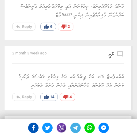
ގާނާގަ މަޑުކޮއްލިނަމަ. ކީއްކުރަން އައީ މިކޮޅައް.އަމިއްލަ ޕާޓީންވެސް
ބަލާނުގަނޭ މުޅިރާއްޖެއިން ލިބުނީ 10000ވޯޓް
reply
thumb_up
thumb_down
Reply
6
2
comment
ރާޒީ
2 month 3 week ago
އެއާރޕޯރޓް 70މ އަށް ޖީ.އެމް.އާރ އަށް ވިއްކާލި މައްސަލަ ތަހުގީގު
ކުރަން ޖެހޭ ކޮމެންޓް ޖަހާނުދެންނާއި އެހެން ފަރުވާ އެބަހުރި
reply
thumb_up
thumb_down
Reply
14
4
comment
ޙަސަން އަޙްމަދު ސަލީމް
2 month 3 week ago