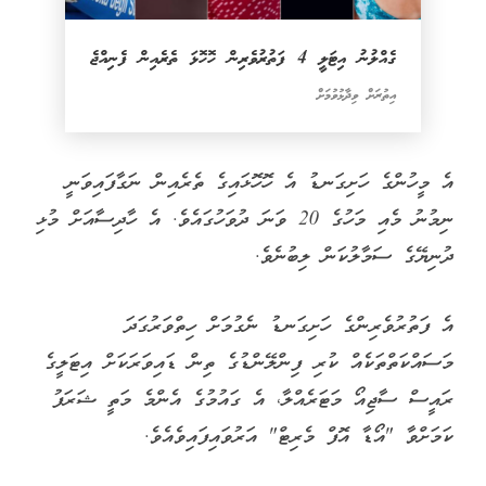
ގެއްލުނު އިޓަލީ 4 ފަތުރުވެރިން ހޮހޮޅަ ތެރެއިން ފެނިއްޖެ
އިތުރަށް ވިދާޅުވުމަށް
އެ މީހުންގެ ހަށިގަނޑު އެ ހޮހޮޅައިގެ ތެރެއިން ނަގާފައިވަނީ
ނިމުނު މެއި މަހުގެ 20 ވަނަ ދުވަހުގައެވެ. އެ ހާދިސާއަށް މުޅި
ދުނިޔޭގެ ސަމާލުކަން ލިބުނެވެ.
އެ ފަތުރުވެރިންގެ ހަށިގަނޑު ނެގުމަށް ހިތްވަރުގަދަ
މަސައްކަތްތަކެއް ކުރި ފިންލޭންޑުގެ ތިން ޑައިވަރަކަށް އިޓަލީގެ
ރައީސް ސާޖިއޯ މަޓަރެއްލާ، އެ ގައުމުގެ އެންމެ މަތީ ޝަރަފު
ކަމަށްވާ "އޯޑާ އޮފް މެރިޓް" އަރުވައިފައިވެއެވެ.