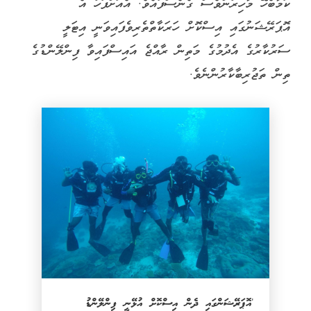
ކަމާބެހޭ މާހިރުންވެސް ގެނެސްފައެވެ. އެއަށްފަހު އެ
އޮޕަރޭޝަނުގައި އިސްކޮށް ހަރަކާތްތެރިވެފައިވަނީ އިޓަލީ
ސަރުކާރުގެ އެދުމުގެ މަތިން ރާއްޖެ އައިސްފައިވާ ފިންލޭންޑުގެ
ތިން ތަޖުރިބާކާރުންނެވެ.
'އޮޕަރޭޝަންގައި ދެން އިސްކޮށް އުޅޭނީ ފިންލޭންޑު