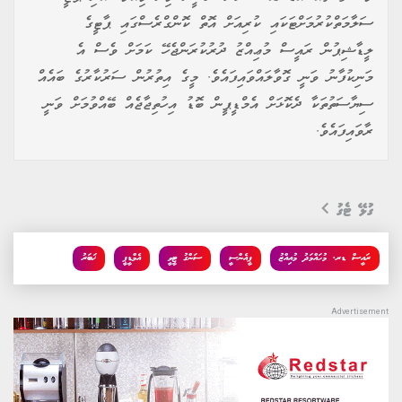
ސަލާމަތްކުރުމަށްޓަކައި ކުރިއަށް އޮތް ކޮންގްރެސްގައި ޕާޓީގެ
ލީޑާޝިޕުން ރައީސް މުޢިއްޒު ދުރުކުރަންޖެހޭ ކަމަށް ވެސް އެ
މަނިކުފާނު ވަނީ ގޮވާލައްވައިފައެވެ. މީގެ އިތުރުން ސަރުކާރުގެ ބައެއް
ސިޔާސަތުތަކާ ދެކޮޅަށް އެމްޑީޕީން ބޮޑު އިހުތިޖާޖެއް ބޭއްވުމަށް ވަނީ
ރާވައިފައެވެ.
ގުޅޭ ޓެގު
ރައީސް ޑރ. މުހައްމަދު މުއިއްޒު
ޕީއެންސީ
ސަންގު ޓީވީ
އެމްޑީޕީ
ޚަބަރު