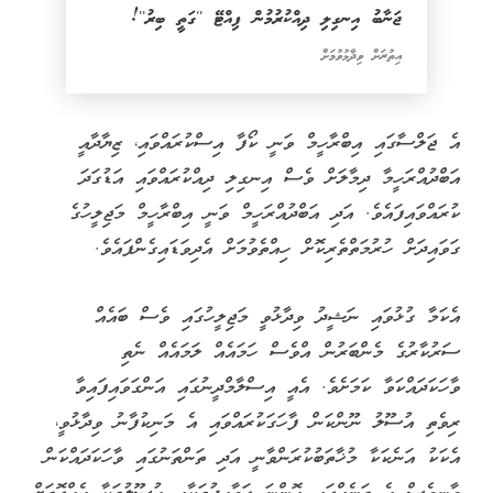
ޖަނާބު އިނގިލި ދިއްކުރުމުން ފިއްޓޭ ''ގަތީ ބިރު''!
އިތުރަށް ވިދާޅުވުމަށް
އެ ޖަލްސާގައި އިބްރާހީމް ވަނީ ކޯފާ އިސްކުރައްވައި، ޒިޔާދާއީ
އަބްދުއްރަހީމާ ދިމާލަށް ވެސް އިނގިލި ދިއްކުރައްވައި އަޑުގަދަ
ކުރައްވައިފައެވެ. އަދި އަބްދުއްރަހީމް ވަނީ އިބްރާހީމް މަޖިލީހުގެ
ގަވައިދަށް ހުރުމަތްތެރިކޮށް ހިއްތެވުމަށް އެދިވަޑައިގެންފައެވެ.
އެކަމާ ގުޅުވައި ނަޝީދު ވިދާޅުވީ މަޖިލީހުގައި ވެސް ބައެއް
ސަރުކާރުގެ މެންބަރުން އްވެސް ހަމައެއް ލަމައެއް ނެތި
ވާހަކަދައްކަވާ ކަމަށެވެ. އެއީ އިސްލާމްދީނުގައި އަންގަވައިފައިވާ
ރިވެތި އުސޫލު ނޫންކަން ފާހަގަކުރައްވައި އެ މަނިކުފާނު ވިދާޅުވީ،
އެކަކު އަނެކަކާ މުޚާތަބުކުރަންވާނީ އަދި ތަންތަނުގައި ވާހަކަދައްކަން