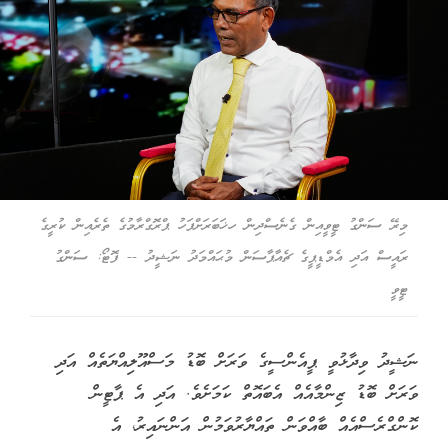
މިރޭ ސަންގު ޓީވީއިން ގެނެސްދިން ހޚަބަރަށްފަހު ޕްރޮގްރާމުގެ ތެރެއިން ކުރީގެ
ރައީސް އަދި އެމްޑީޕީގެ ޗެއާޕާސަން މުޙައްމަދު ނަޝީދު -- ފޮޓޯ: ސަންގު
ޓީވީ
ނަޝީދު ވިދާޅުވީ ޕީއެންސީގެ ވަރަށް ބޮޑު މަސްއޫލިއްޔަތެއް އަދި
ވަރަށް ބޮޑު ޒިންމާއެއް އެބައޮތް ކަމަށެވެ. އަދި އެ ޕާޓީން
ކޮންގްރެސްއެއް ބާއްވަން ތައްޔާރުވަމުން އަންނައިރު، އެ