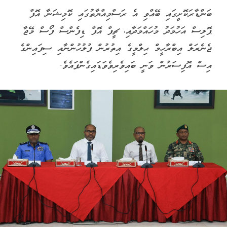
ބަންޑާރަކޮށީގައި ބޭއްވި އެ ރަސްމިއްޔާތުގައި ކޮމިޝަނާ އޮފް
ޕޮލިސް އަހުމަދު މުހައްމަދާއި، ޗީފް އޮފް ޑިފެންސް ފޯސް މޭޖާ
ޖެނެރަލް އިބްރާހީމް ޙިލްމީގެ އިތުރުން ފުލުހުންނާއި ސިފައިންގެ
އިސް އޮފިސަރުން ވަނީ ބައިވެރިވެވަޑައިގެންފައެވެ.