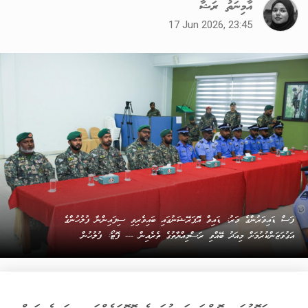
އާމިނަތު ރަޝާ
17 Jun 2026, 23:45
ފަސް ޑައިވަރުންގެ މަރު: ޑައިވް އޮޕަރޭޝަނުގައި ބައިވެރިވި ސިފައިންނާ ފުލުހުންގެ
އަގުވަޒަންކުރުމަށް މިއަދު ބޭއްވި ރަސްމިއްޔާތުގެ ތެރެއިން --- ފޮޓޯ: ފުލުހުން