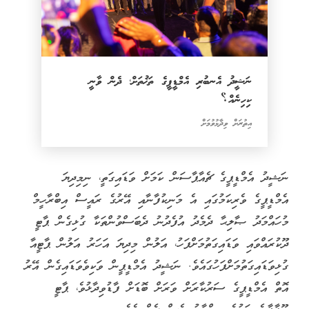
ނަޝީދު އެނބުރި އެމްޑީޕީގެ ތަޚުތަށް؛ ދެން ވާނީ
ކިހިނެއް؟
އިތުރަށް ވިދާޅުވުމަށް
ނަޝީދު އެމްޑީޕީގެ ޗެއާޕާސަން ކަމަށް ވަޑައިގަތީ، ނިމިދިޔަ
އެމްޑީޕީގެ ވެރިކަމުގައި އެ މަނިކުފާނާއި އޭރުގެ ރައީސް އިބްރާހީމް
މުހައްމަދު ޞާލިޙާ ދެމެދު އުފެދުނު ދެބަސްވުންތަކާ ގުޅިގެން ޕާޓީ
ދޫކުރައްވައި ވަޑައިގަތުމަށްފަހު، އަލުން މިދިޔަ އަހަރު އަލުން ޕާޓީއާ
ގުޅިވަޑައިގަތުމަށްފަހުގައެވެ. ނަޝީދު އެމްޑީޕީން ވަކިވެވަޑައިގެން އޭރު
އޮތް އެމްޑީޕީގެ ސަރުކާރަށް ވަރަށް ބޮޑަށް ފާޑުވިދާޅުވެ، ޕާޓީ