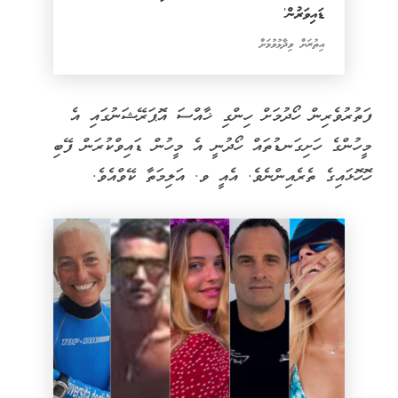
ޑައިވަރުން'
އިތުރަށް ވިދާޅުވުމަށް
ފަތުރުވެރިން ހޯދުމަށް ހިންގި ޚާއްސަ އޮޕަރޭޝަނުގައި އެ
މީހުންގެ ހަށިގަނޑުތައް ހޯދުނީ އެ މީހުން ޑައިވްކުރަން ފޭބި
ހޮހޮޅައިގެ ތެރެއިންނެވެ. އެއީ ވ. އަލިމަތާ ކޭވްއެވެ.