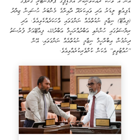
އޭނާ އެ ވާހަކަ ދައްކަވަނިކޮށް އެމްޑީޕީގެ ޕާލަމެންޓަރީ ގްރޫޕްގެ
ޑެޕިއުޓީ ލީޑަރު އަދި ވައިކަރަދޫ ދާއިރާގެ މެންބަރު ޙުސައިން ޒިޔާދު
(ފިއްޓޭ) ނިޒާމީ ނުކުތާއެއް ނަންގަވައި ވާހަކަދެއްކެވިއެވެ. އަދި
ރިޔާސަތުގައި ހުންނެވި ޢަބްދުއްރަޙީމް ޢަބްދުالله ފިއްޓޭއަށް ފުރުސަތު
ދިނުމުން، އިބްރާހީމް ނިޒާމީ ނުކުތާއެއް ނަންގަވައި، އޭނާ
''ހުއްޓުވީތީ'' އެކަން ކުށްވެރިކުރެއްވިއެވެ.