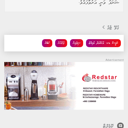
ޝަރަފު ވަނީ އަރުވާފައެވެ.
ގުޅޭ ޓެގު
ރައީސް ޑރ. މުހައްމަދު މުއިއްޒު
ސިފައިން
ފުލުހުން
ޚަބަރު
comment
ކޮމެންޓް