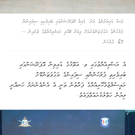
ފަސް ޑައިވަރުންގެ މަރު: ޑައިވް އޮޕަރޭޝަނުގައި ބައިވެރިވި ސިފައިންނާ
ފުލުހުންގެ އަގުވަޒަންކުރުމަށް މިއަދު ބޭއްވި ރަސްމިއްޔާތުގެ ތެރެއިން ---
ފޮޓޯ: ފުލުހުން
އެ ރަސްމިއްޔާތުގައި ވ. އަތޮޅުގެ ޑައިވިން އޮޕަރޭޝަންގައި
ބައިވެރިވި ފުލުހުންނާއި ސިފައިންގެ އަގުވަޒަންކޮށް
ރައީސުލްޖުމްހޫރިއްޔާގެ ފަރާތުން ވަނީ އެ އެންމެންނަށް ހަނދާނީ
ލިޔުން ހަވާލުކުރައްވާފައެވެ.