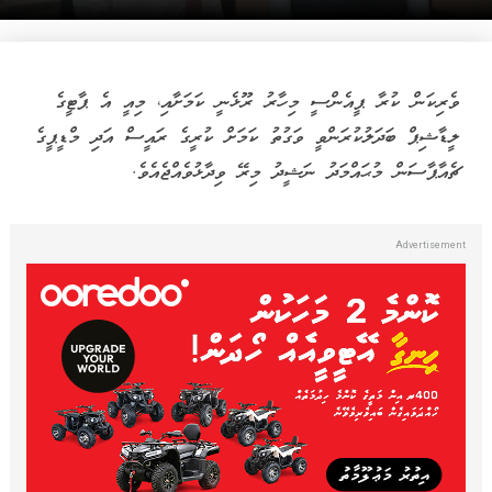
ވެރިކަން ކުރާ ޕީއެންސީ މިހާރު ރޫޅެނީ ކަމަށާއި، މިއީ އެ ޕާޓީގެ
ލީޑާޝިޕް ބަދަލުކުރަންވީ ވަގުތު ކަމަށް ކުރީގެ ރައީސް އަދި މްޑީޕީގެ
ޗެއާޕާސަން މުޙައްމަދު ނަޝީދު މިރޭ ވިދާޅުވެއްޖެއެވެ.