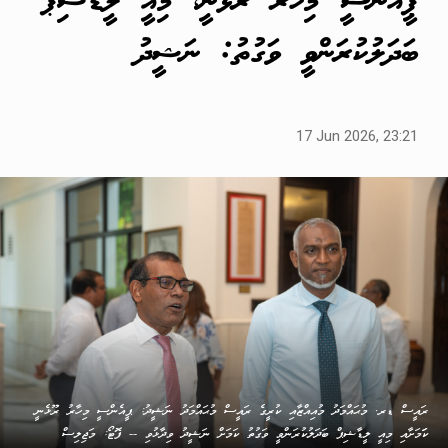
ޕީއެންސީ މިހާރު ރޫޅެނީ، މިއީ ލީޑާޝިޕް
ބަދަލުކުރަންވީ ވަގުތު: ނަޝީދު
17 Jun 2026, 23:21
ރައީސް ޑރ. މުޙައްމަދު މުއިއްޒާއި ކުރީގެ ރައީސް މުޙައްމަދު ނަޝީދު: ޕީއެންސީ މިހާރު ރޫޅެނީ
ކަަމަށާއި މިއީ ލީޑާޝިޕް ބަދަލުކުރަންވީ ވަގުތު ކަމަށް ނަޝީދު ވިދާޅުވި -- ފޮޓޯ: މަޖިލިސް