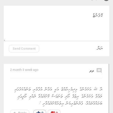
Send Comment
comment
ލލ
2 month 3 week ago
ޔާ ﷲ އަޅަމެންގެ މިދިވެހިރާއްޖެ އަކީ އަމާން އުފާވެރި ތަނެއްކަމުގައި
ލައްވާ އަޅަމެންގެ ރިޒުޤް ރޯދި ތަނަވަސް ކޮށްދެއްވާ ދެއްވި ރޯދީގައި
ބަރަކާއްލައްވާ، ފުދުންތެރިކަން އިތުރުކޮށްދެއްވާށި !
reply
thumb_up
thumb_down
Reply
0
0