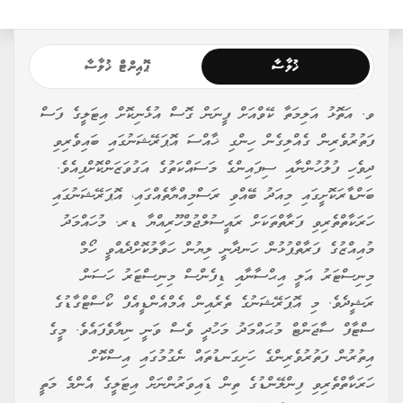
ޚުލާސާ
ޕޮއިންޓް ޚުލާސާ
ވ. އަތޮޅު އަލިމަތާ ކޭވްއަށް ފީނަން ގޮސް އުޅެނިކޮށް އިޓަލީގެ ފަސް
ފަތުރުވެރިން ގެއްލިގެން ހިންގި ޚާއްސަ އޮޕަރޭޝަނުގައި ބައިވެރިވި
ދިވެހި ފުލުހުންނާއި ސިފައިންގެ މަސައްކަތުގެ އަގުވަޒަންކޮށްފިއެވެ.
ބަންޑާރަކޮށީގައި މިއަދު ބޭއްވި ރަސްމިއްޔާތެއްގައި، އޮޕަރޭޝަނުގައި
ހަރަކާތްތެރިވި ފަރާތްތަކަށް ރައީސުލްޖުމްހޫރިއްޔާ ޑރ. މުހައްމަދު
މުއިއްޒުގެ ފަރާތްޕުޅުން ހަނދާނީ ލިޔުން ހަވާލުކޮށްދެއްވީ ހޯމް
މިނިސްޓަރު އަލީ އިޙްސާނާއި ޑިފެންސް މިނިސްޓަރު ހަސަން
ރަޝީދެވެ. މި އޮޕަރޭޝަނުގެ ތެރެއިން އެމްއެންޑީއެފް ކޯސްޓްގާޑުގެ
ސްޓާފް ސާޖަންޓް މުޙައްމަދު މަހުދީ ވެސް ވަނީ ނިޔާވެފައެވެ. މީގެ
އިތުރުން ފަތުރުވެރިންގެ ހަށިގަނޑުތައް ނެގުމުގައި އިސްކޮށް
ހަރަކާތްތެރިވި ފިންލޭންޑުގެ ތިން ޑައިވަރުންނަށް އިޓަލީގެ އެންމެ މަތީ