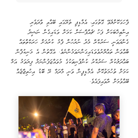
ފާހަގަކޮށްލެވޭ ގޮތުގައި، އެމްޑީޕީ ތެރޭގައި ބޭއްވި ވާދަވެރި
އިންތިޚާބަކަށް ފަހު ޗެއާޕާސަން ކަމަށް ވަޑައިގެން ނަޝީދު
ގެންދަވަނީ ސަރުކާރާ މެދު ނުރުހުން ފާޅު ކުރުމަށް ހަރަކާތްތައް
ބާއްވަން ތައްޔާރުވެވަޑައިގަންނަވަމުންނެވެ. އެގޮތުން އެ މަނިކުފާނާ
ބައްދަލުކުރާ ސަރުކާރު ކުންފުނިތަކުގެ މުވައްޒަފުންނަށް ފިޔަވަޅު އަޅާ
ކަމަށް ތުހުމަތުކޮށް، އެމްޑީޕީން ވަނީ މާދަމާ ރޭ ބޮޑު އިހުތިޖާޖެއް
ބޭއްވުމަށް ރާވައިފައެވެ.