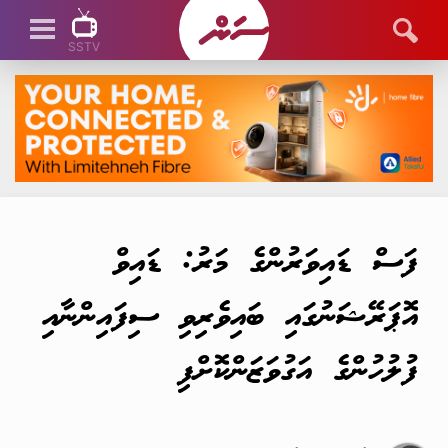
SSTV
SSTV LIVE
ފަސް ޑައިވަރުންގެ މަރު: ޑައިވް
އޮޕަރޭޝަނުގައި ބައިވެރިވި ސިފައިންނާއި
ފުލުހުންގެ އަގުވަޒަންކޮށްފި