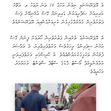
އެ އޮޕަރޭޝަނަކީ ނިމުނު މަހުގެ 14 ވަނަ ދުވަހު ވ. އަތޮޅު
ކައިރިއަށް ސަފާރީއަކުން ޑައިވިނަށް ގޮސް އުޅެނިކޮށް ފަސް
ފަތުރުވެރިން ގެއްލުމާގުޅިގެން ކުރިއަށްގެންދިޔަ އޮޕަރޭޝަނެކެވެ.
އެ އޮޕަރޭޝަނުގެ ތެރެއިން ފަތުރުވެރިން ހޯދުމަށް ފީނަން ގޮސް
އުޅުނު ސިފައިންގެ މީހަކުވެސް މަރުވެފައިވާއިރު، އެ މައްސަލަ
ފުލުހުން ތަހުގީގުކުރަމުންދެއެވެ. އެ ހާދިސާގައި މަރުވެފައިވަނީ
އެމްއެންޑީއެފް ކޯސްޓް ގާޑުގެ ސްޓާފް ސާޖަންޓް، މުޙައްމަދު
މަހުދީއެވެ.