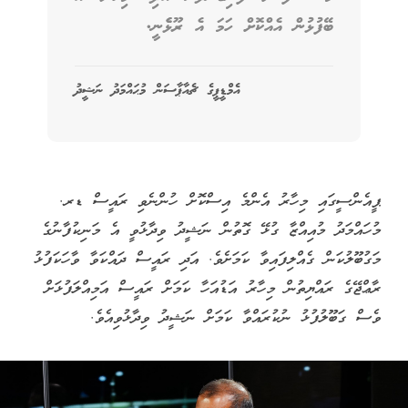
ބޭފުޅުން އެއްކޮށް ހަމަ އެ ރޫޅެެނީ.
އެމްޑީޕީގެ ޗެއާޕާސަން މުޙައްމަދު ނަޝީދު
ޕީއެންސީގައި މިހާރު އެންމެ އިސްކޮށް ހުންނެވި ރައީސް ޑރ.
މުހައްމަދު މުއިއްޒާ ގުޅޭ ގޮތުން ނަޝީދު ވިދާޅުވީ އެ މަނިކުފާނުގެ
މަގުބޫލުކަން ގެއްލިފައިވާ ކަމަށެވެ. އަދި ރައީސް ދައްކަވާ ވާހަކަފުޅު
ރާޢްޖޭގެ ރައްޔިތުން މިހާރު އަޑުއަހާ ކަމަށް ރައީސް އަމިއްލަފުޅަށް
ވެސް ގަބޫލުފުޅު ނުކުރައްވާ ކަމަށް ނަޝީދު ވިދާޅުވިއެވެ.