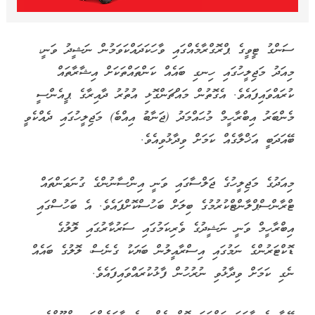
ސަންގު ޓީވީގެ ޕްރޮގްރާމެއްގައި ވާހަކަދައްކަވަމުން ނަޝީދު ވަނީ،
މިއަދު މަޖިލީހުގައި ހިނގި ބައެއް ކަންތައްތަކަށް އިޝާރާތައް
ކުރައްވައިފައެވެ. އެގޮތުން މައްޗަންގޮޅި އުތުރު ދާއިރާގެ ޕީއެންސީ
މެންބަރު އިބްރާހީމް މުޙައްމަދު (ޖަނާބު އިއްބެ) މަޖިލީހުގައި ދެއްކެވީ
ބޭއަދަބީ އަޚްލާގެއް ކަމަށް ވިދާޅުވިއެވެ.
މިއަދުގެ މަޖިލީހުގެ ޖަލްސާގައި ވަނީ އިންސާނުންގެ ގުނަވަންތައް
ޓްރާންސްޕްލާންޓްކުރުމުގެ ބިލަށް ބަހުސްކޮށްފައެވެ. އެ ބަހުސްގައި
އިބްރާހީމް ވަނީ ނަޝީދުގެ ވެރިކަމުގައި ސަރުކާރުގައި ލޮލުގެ
ޑޮކްޓަރުންގެ ނަމުގައި އިސްރާއީލުން ބަޔަކު ގެނެސް، ލޮލުގެ ބައެއް
ނެގި ކަމަށް ވިދާޅުވި ނުރުހުން ފާޅުކުރައްވައިފައެވެ.