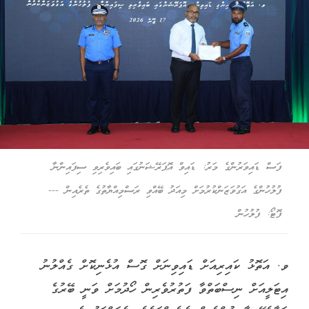
ފަސް ޑައިވަރުންގެ މަރު: ޑައިވް އޮޕަރޭޝަނުގައި ބައިވެރިވި ސިފައިންނާ
ފުލުހުންގެ އަގުވަޒަންކުރުމަށް މިއަދު ބޭއްވި ރަސްމިއްޔާތުގެ ތެރެއިން ---
ފޮޓޯ: ފުލުހުން
ވ. އަތޮޅު ކައިރިއަށް ޑައިވިނަށް ގޮސް އުޅެނިކޮށް ގެއްލުނު
އިޓަލީއަށް ނިސްބަތްވާ ފަތުރުވެރިން ހޯދުމަށް ވަނީ ބޭރުގެ