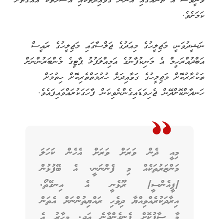
ވާނީވެސް އެ ތަނެއްގައި އޮންނަ ގަވާއިދުތަކާއި އުސޫލުތަކާ އެއްގޮތަށް
ކަމަށެވެ.
ނަޝީދުވަނީ، މަޖިލީހުގެ މިއަދުގެ ޖަލްސާގައި މަޖިލީހުގެ ރައީސް
އަބްދުއްރަހީމް އެ މަނިކުފާނުގެ އަމިއްލަފުޅު ޕާޓީގެ މެންބަރުންނަށް
ތަކުރާރުކޮށް މަޖިލީހުގެ ގަވާއިދަށް ހުރުމަތްތެރިކޮށް ހިތުމަށް
ހަނދާންކޮށްދޭން ޖެހިވަޑައިގެންނެވިކަން ފާހަގަކުރައްވައިފައެވެ.
މިއީ ދެން ވަރަށް ވަރަށް އެހެން ކަހަލަ
މަންޒަރުތަކެއް މި ފެންނަނީ. އެ ބޭފުޅުން
[ޕީއެންސީ] ރޫޅެނީ އެ އިނގޭތޯ.
އިރާދަކުރެއްވިއްޔާ ދިވެހި ރައްޔިތުންނަށް އެތަން
މާ ސާފުކޮށް ފެނިގެންދާނެ އަދި. މިހާރު އެ