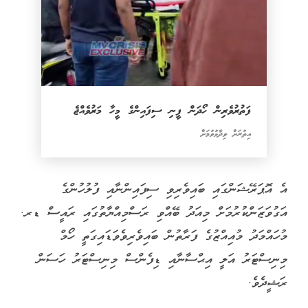
ފަތުރުވެރިން ހޯދަން ފީނި ސިފައިންގެ މީހާ މަރުވެއްޖެ
އިތުރަށް ވިދާޅުވުމަށް
އެ އޮޕަރޭޝަންގައި ބައިވެރިވި ސިފައިންނާއި ފުލުހުންގެ
އަގުވަޒަންކުރުމަށް މިއަދު ބޭއްވި ރަސްމިއްޔާތުގައި ރައީސް ޑރ.
މުހައްމަދު މުއިއްޒުގެ ފަރާތުން ބައިވެރިވެވަޑައިގަތީ ހޯމް
މިނިސްޓަރު އަލީ އިޙްސާނާއި ޑިފެންސް މިނިސްޓަރު ހަސަން
ރަޝީދެވެ.