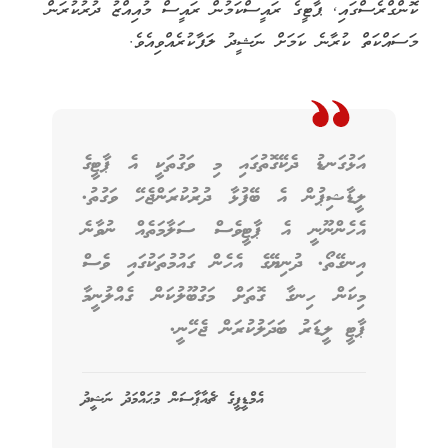
ކޮންގްރެސްގައި, ޕާޓީގެ ރައީސްކަމުން ރައީސް މުއިއްޒު ދުރުކުރަން
މަސައްކަތް ކުރާނެ ކަމަށް ނަޝީދު ލަފާކުރެއްވިއެވެ.
އަޅުގަނޑު ދެކޭގޮތުގައި މި ވަގުތަކީ އެ ޕާޓީގެ
ލީޑާޝިޕުން އެ ބޭފުޅާ ދުރުކުރަންޖެހޭ ވަގުތު.
އެހެންނޫނީ އެ ޕާޓީވެސް ސަލާމަތެއް ނުވާނެ
އިނގޭތޯ. ދުނިޔޭގެ އެހެން ގައުމުތަކުގައި ވެސް
މިކަން ހިނގާ ގޮތަށް މަގުބޫލުކަން ގެއްލުނީމާ
ޕާޓީ ލީޑަރު ބަދަލުކުރަން ޖެހޭނީ.
އެމްޑީޕީގެ ޗެއާޕާސަން މުޙައްމަދު ނަޝީދު