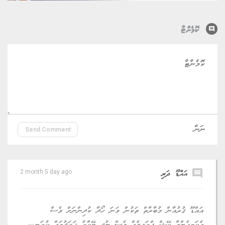
comment
ކޮމެންޓް
Send Comment
comment
އައްޑޫ ދަރި
2 month 5 day ago
އައްޑޫ ޤުރުއާން މުބާރާތް ތަކުން ވަނަ ހޯދާ ކުދިންނަށް ވެސް