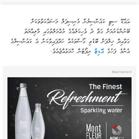
އައްޑޫ ސިޓީ ކައުންސިލުން މުނިސިޕަލް މަސައްކަތްތަކަށް
ބޭނުންކުރުމަށް ގަތް ދެ ވެހިކަލެއްގެ މުޢާމަލާތުގައި މާލިއްޔަތު
ގަވާއިދާ ޚިލާފަށް ބޮޑެތި ގޯސްތަކެއް ހަދާފައިވާކަން އެ ކައުންސިލްގެ
އެންމެ ފަހުގެ
އޮޑިޓް
ރިޕޯޓުން ހާމަވެއްޖެއެވެ.