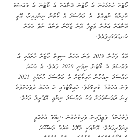
ކޯޓަށް ހުށަހެޅުން އެ ކޯޓުން އޭނާއަށް އެ ކޯޓުން އެ މައްސަލަ
ކާމިޔާބު ނުވިއެވެ. އެ މައްސަލަ އެ ކޯޓުން ނިންމިއިރު، އޮތީ
އޭނާއަށް އަލުން ވަޒީފާ ދޭން ޖެހޭނެ ތަނެއް ނެތް ކަމަށް
ކަނޑައަޅައިފައެވެ.
އޭގެ ފަހުން 2019 ވަނަ އަހަރު ސިވިލް ކޯޓަށް ހުށަހެޅި އެ
މައްސަލަ އެ ކޯޓުން ނިމުނީ 2020 ގައެވެ. އެ އަހަރު
މައްސަލަ ނިމުމުން ހައިކޯޓަށް އެ މައްސަލަ ހުށަހެޅީ 2021
ވަނަ އަހަރުގެ ކުރީކޮޅެވެ. ހައިކޯޓުގައި ހަ އަހަރު ދުވަހަށްވުރެ
ގިނަ ދުވަސްވުމަށް ފަހު މައްސަލަ ނިންމީ އޭޕްރީލް މަހެވެ.
ފުލުހުންގެ ވަޒީފާއިން ވަކިކުރުމުން ޝިޔާމް އުޅުއްވީ
ވިޔަފާރީގައެވެ. އޭނާއަކީ މާލޭގެ ބައެއް މަޝްހޫރު