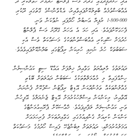
އަދި ހުޅުދޫމީދޫގައި ގޭދޮށު މަސް ޕްލާންޓް ހެދުމަށް ހަވާލުކުރި ދެ
އެއްބަސްވުމެއް ބާތިލުކޮށްފައިވާއިރު، އެޑްވާންސްގެ ގޮތުގައި ދޫކުރި
1,800,000 ރުފިޔާ އަނބުރާ ހޯދާފައި ނުވާކަން ވަނީ
ފާހަގަކޮށްފައެވެ. އަދި ހަމަ އެ އަހަރު ގޭދޮށު މަސް ޕްލާންޓް
ހެދުމަށް ސޮއިކުރި އެއްބަސްވުންތަކުގެ މަސައްކަތް ވެސް އެކި
ސަބަބުތަކާ ހުރެ ނުނިމި ހުރިކަން ރިޕޯޓުގައި ބަޔާންކޮށްފައިވެއެވެ.
ދައުލަތުގެ މާލިއްޔަތު ގަވާއިދާ ޚިލާފަށް އައްޑޫ ސިޓީ ކައުންސިލުން
ހިންގާފައިވާ މި މުޢާމަލާތްތަކުގެ ސަބަބުން ދައުލަތަށް ބޮޑެތި
ގެއްލުންތަކެއް ވަމުންދާކަން އޮޑިޓް ރިޕޯޓުން ސާފުކޮށް ފެންނަން
އޮތްއިރު، މިކަންކަން އިސްލާހުކުރުމަށް އޮޑިޓާ ޖެނެރަލްގެ އޮފީހުން
ވަނީ ކައުންސިލަށް ލަފާދީފައެވެ. ޚާއްސަކޮށް ޕްރޮކިއުމަންޓްގެ
ކަންކަން ކުރިއަށް ގެންދިއުމުގައި ގަވާއިދުތަކަށް ފުރިހަމައަށް
އަމަލުކުރުމަށާއި، ދައުލަތަށް ލިބެންޖެހޭ ފައިސާ ހޯދުމުގެ މަސައްކަތް