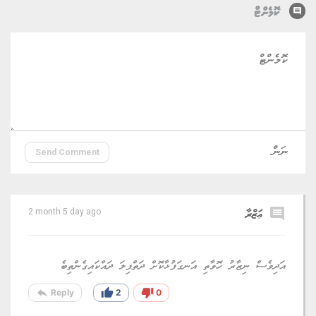
comment
ކޮމެންޓް
Send Comment
comment
ޢަޒްރާ
2 month 5 day ago
އަދިވެސް ނިޒާރު ހޮވާތި އަނގަފުޅާކޮށް ދަތްޕިލަ ދައްކައިގެންތިބެ
reply
thumb_up
thumb_down
Reply
2
0