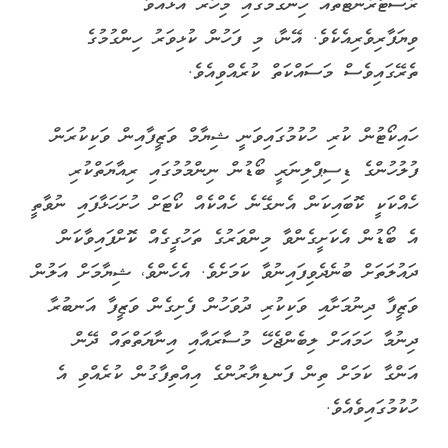
ރެސްޓޯރެންޓްތައް ހިންގުމުގައި މިހާރު އުޅުއްވާ
ވިޔަފާރިވެރިއެކެވެ. އޭނާ، މި ފަހުން ކުޅިވަރު ހިންގުމުގެ
ތެރޭގައިވެސް މަސައްކަތް ކުރެއްވިއެވެ.
ހައިކޯޓުން ކުރި ހުކުމުގައިވަނީ ޝިޔާމް ވަޒީފާއިން ވަކިކުރަން
ފުލުހުންގެ ޑިސިޕްލިނަރީ ބޯޑުން ނިންމުމުގައި ރިއާޔަތްކުރި
ހެއްކަކީ ކޮބައިކަން އެނގޭނެ ހެއްކެއް ކޯޓަށް ހުށަހަޅާފައި ނުވާތީ
އެ ބޯޑުން އެކަށީގެންވާ މިންވަރުގެ ތަހުގީގެއް ކޮށްފައިވާކަން
ދައުލަތަށް ބުނެދެވިފައިނުވާ ކަމަށެވެ. އެހެންވެ، ޝިޔާމަށް އަލުން
ވަޒީފާ ދިނުމަށާއި ވަކިކުރި ދުވަހުން ފެށިގެން ވަޒީފާ އަނބުރާ
ދިނުމާ ހަމައަށް ލިބެންޖެހޭ މުސާރައާއި އިނާޔަތްތައް ދޭން
އަންގާ ކަމަށް ތިން ފަނޑިޔާރުންގެ އިއްތިފާގުން ކުރެއްވި އެ
ހުކުމުގައިވެއެވެ.