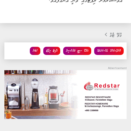
އަވަސްކުރުމަށް ރިޕޯޓުގައި ވަނީ އަންގާފައެވެ.
ގުޅޭ ޓެގު
ކޮރަޕްޝަންގެ މައްސަލަތައް
އައްޑޫ ސިޓީ ކައުންސިލް
އޮޑިޓް ރިޕޯޓު
ޚަބަރު