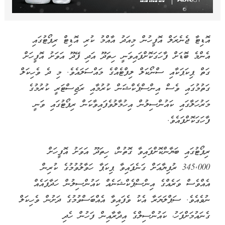
އޮޑިޓާ ޖެނެރަލް އޮފީހުން މިއަދު އާއްމު ކުރި އޮޑިޓް ރިޕޯޓުގައި
އެންމެ ބޮޑަށް ފާހަގަކޮށްފައިވަނީ ހިތަދޫ އަދި ފޭދޫ އަވަށު އޮފީހަށް
ގަތް ޕިކަޕަކާއި ސްނޯކަލް ލިފްޓެއްގެ މައްސަލައެވެ. މި ދެ ވެހިކަލް
ގަތުމުގައި ވެސް އިންސްޕެކްޝަން ކުރުމާއި ރަޖިސްޓަރީ ކުރުމުގެ
މަރުހަލާގައި ކައުންސިލުން އިހުމާލުވެފައިވާކަން ރިޕޯޓުގައި ވަނީ
ފާހަގަކޮށްފައެވެ.
ރިޕޯޓުގައި ބަޔާންކޮށްފައިވާ ގޮތުން، ހިތަދޫ އަވަށު އޮފީހަށް
345,000 ރުފިޔާއަށް ގަނެފައިވާ ޕިކަޕާ ހަވާލުވުމުގެ ކުރިން
އެއްވެސް ވަރެއްގެ އިންސްޕެކްޝަނެއް ކައުންސިލުން ހަދާފައެއް
ނުވެއެވެ. ސަޕްލަޔަރާ އެކު ވެފައިވާ އެއްބަސްވުމުގެ ދަށުން ވެހިކަލް
ގެނައުމަށްފަހު، ކައުންސިލްގެ އިދާރާއިން ފަހުން ހެދި