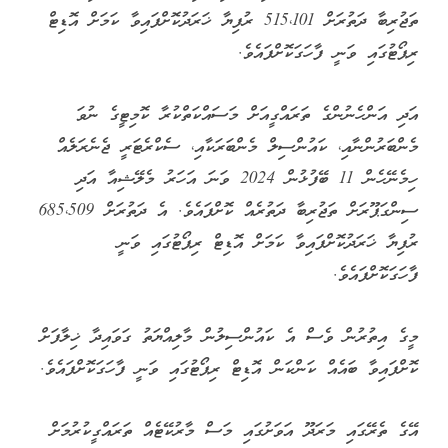
ތަޖުރިބާ ދަތުރަށް 515،101 ރުފިޔާ ޚަރަދުކޮށްފައިވާ ކަމަށް އޮޑިޓް
ރިޕޯޓުގައި ވަނީ ފާހަގަކޮށްފައެވެ.
އަދި އަންހެނުންގެ ތަރައްގީއަށް މަސައްކަތްކުރާ ކޮމިޓީގެ ނުވަ
މެންބަރުންނާއި، ކައުންސިލް މެންބަރަކާއި، ސެކްރެޓަރީ ޖެނެރަލެއް
ހިމެނޭހެން 11 ބޭފުޅުން 2024 ވަނަ އަހަރު މެލޭޝިއާ އަދި
ސިންގަޕޫރަށް ތަޖުރިބާ ދަތުރެއް ކޮށްފައެވެ. އެ ދަތުރަށް 685،509
ރުފިޔާ ޚަރަދުކޮށްފައިވާ ކަމަށް އޮޑިޓް ރިޕޯޓުގައި ވަނީ
ފާހަގަކޮށްފައެވެ.
މީގެ އިތުރުން ވެސް އެ ކައުންސިލުން މާލިއްޔަތު ގަވައިދާ ޚިލާފަށް
ކޮށްފައިވާ ބައެއް ކަންކަން އޮޑިޓް ރިޕޯޓުގައި ވަނީ ފާހަގަކޮށްފައެވެ.
އޭގެ ތެރޭގައި މަރަދޫ އަވަށުގައި މަސް މާރުކޭޓެއް ތަރައްގީކުރުމަށް