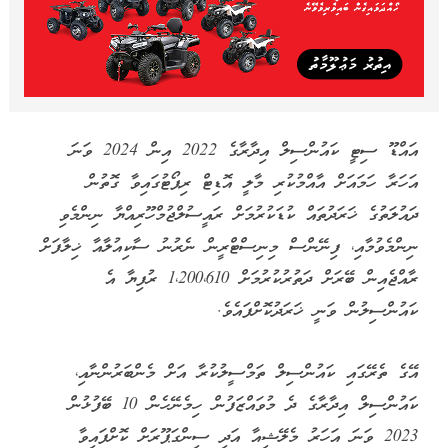
އައްޑޫ ސިޓީ ކައުންސިލް އިދާރާގެ 2022 އިން 2024 ވަނަ
އަހަރާ ހަމައަށް އާއްމުކުރި މާލީ އޮޑިޓް ރިޕޯޓުގައިވާ ގޮތުން
ދައުލަތުގެ ޚަރަދުތައް ކުޑަކުރުމަށް ރައީސުލްޖުމްހޫރިއްޔާ ނިންމެވި
ނިންމެވުމާއި، ފިނޭންސް މިނިސްޓްރީން ނެރުނު ސާކިއުލާއާ ޚިލާފަށް
ރާއްޖެއިން ބޭރަށް ދަތުރުކުރުމަށް 1،200،610 ރުފިޔާ އެ
ކައުންސިލުން ވަނީ ޚަރަދުކޮށްފައެވެ.
އޭގެ ތެރޭގައި ކައުންސިލް ތަމްސީލުކުރާ އަށް މެންބަރުންނާއި،
ކައުންސިލް އިދާރާގެ ދެ މުވައްޒަފުން ހިމެނޭހެން 10 ބޭފުޅުން
2023 ވަނަ އަހަރު މެލޭޝިއާ އަދި ސިންގަޕޫރަށް ކޮށްފައިވާ