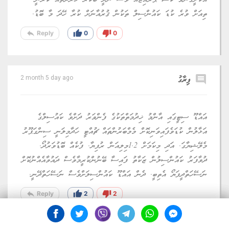
އެކަށީގެންވާ ކޭޝް ޕްރައިޒެއް ވެސް ނުދީ ބޭކާރު ޚަރަދުތައް ކުރަނީ...
ތިއަށް ވުރެ ކުޑަ ކައުންސިލް ތަކުން ޤުރުއާނަށް ކުރާ ހޭދަ މާ ބޮޑު.
reply
thumb_up
thumb_down
Reply
0
0
comment
ފިރާގު
2 month 5 day ago
އައްޑޫ ސިޓީގައި އާންމު ޚިދުމަތްތަކުގެ ފެންވަރު ދަށްވެ ކައުސިލްގެ
އަޅާލުން ކުޑަވެފައިވަނިކޮށް މެމްބަރުންތައް ޗުއްޓީ ހަދާމިލަނީ ސިންގަޕޫރު
މެލޭޝިޔާގަ. އަދި މިކަމަށް 1.2މިލިއަން ރުފިޔާ. ފުކެއް ބޮޑުވަރުދޯ.
ދުވާފަރު ކައުންސިލުން ޒަކާތު ފައިސާ ބޭނުންކުރީމާވެސް ދައުވާއެއްނުކޮށް
ނަސޭހަތްދީފަޔޯ އެތިބީ. ދެން އައްޑޫ ކައުންސިލަށްވެސް ނަސޭހަތްދޭނީ.
reply
thumb_up
thumb_down
Reply
2
2