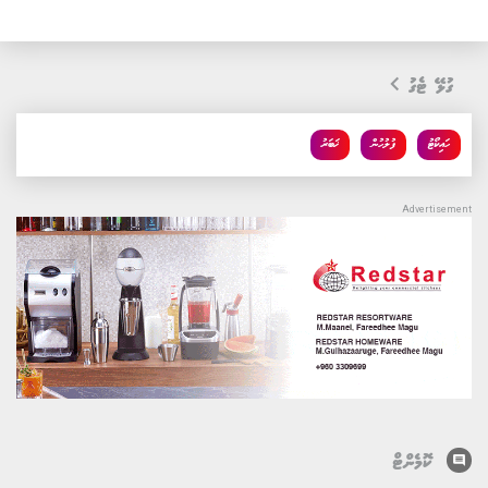
ގުޅޭ ޓެގު
ހައިކޯޓު
ފުލުހުން
ޚަބަރު
comment
ކޮމެންޓް