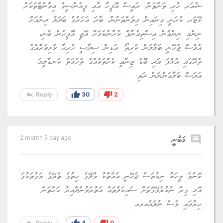
ޝެއަރ ހުރި ތަންތަން. ރައީސް އޮފީހާ އާއި ޕީއެންސީގެ އިވްނެޓްތަކަށް
ކޭޓަރ ކުރަނީ ގިނައިން މިތަންތަނުން. ބާރަ އަހަރުގެ ބަދަލު ދިނުމަށް
ނިންމި ނިންމުން އިސްތިއުނާފް ކުރާނެކަމަށް އޭޖީ އޮފީހުން ބުނި،
އެވެސް ޖެހޭނީ ބަލާލަން ކުރިތޯ. އަޑިން ސިޔާސީ ހުރިހާ ކުޅިވަރެެއްގެ
ތެރޭގައި އުޅެފަ އަދި ބޮޑު ޖިނާޢީ ކުށްތަކެއްގެ ތުހުމަތު ކަނޑާލީމަ،
އަޔަސް ބަލާގަންނަން ދަތި.
reply
thumb_up
thumb_down
Reply
30
2
comment
މަބުނީ
2 month 5 day ago
ކޮންމެ މީހަކު ނިކުތަސް ޖެހޭނީ އެއްތާކު މާލޭގެ ހިތުގެ ތެރޭގެ މަގުތަކުގަ
އޮޅި ގިރާ ނުކުރެވޭގޮތަށް ސައިކަލްތައް އަތުރަމުންދާއިރު ކަހާތަން
ހިރުވައި ވެސް ނުލައެއވއ
reply
thumb_up
thumb_down
Reply
4
0