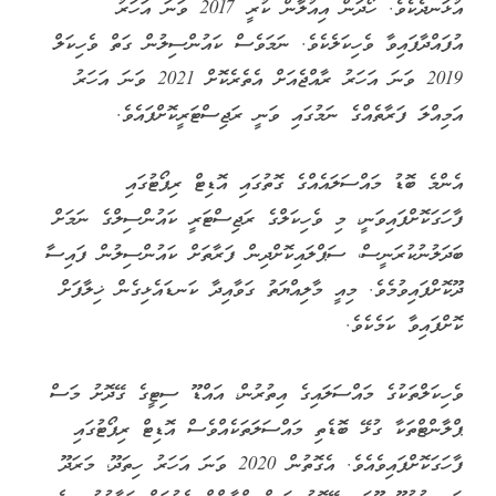
އުޅަނދެކެވެ. ހޯދަން އިއުލާން ކުރީ 2017 ވަނަ އަހަރު
އުފައްދާފައިވާ ވެހިކަލެކެވެ. ނަމަވެސް ކައުންސިލުން ގަތް ވެހިކަލް
2019 ވަނަ އަހަރު ރާއްޖެއަށް އެތެރެކޮށް 2021 ވަނަ އަހަރު
އަމިއްލަ ފަރާތެއްގެ ނަމުގައި ވަނީ ރަޖިސްޓަރީކޮށްފައެވެ.
އެންމެ ބޮޑު މައްސަލައެއްގެ ގޮތުގައި އޮޑިޓް ރިޕޯޓުގައި
ފާހަގަކޮށްފައިވަނީ، މި ވެހިކަލްގެ ރަޖިސްޓަރީ ކައުންސިލްގެ ނަމަށް
ބަދަލުނުކުރަނީސް، ސަޕްލައިކޮށްދިން ފަރާތަށް ކައުންސިލުން ފައިސާ
ދޫކޮށްފައިވުމެވެ. މިއީ މާލިއްޔަތު ގަވާއިދާ ކަނޑައެޅިގެން ޚިލާފަށް
ކޮށްފައިވާ ކަމެކެވެ.
ވެހިކަލްތަކުގެ މައްސަލައިގެ އިތުރުން، އައްޑޫ ސިޓީގެ ގޭދޮށު މަސް
ޕްލާންޓްތަކާ ގުޅޭ ބޮޑެތި މައްސަލަތަކެއްވެސް އޮޑިޓް ރިޕޯޓުގައި
ފާހަގަކޮށްފައިވެއެވެ. އެގޮތުން 2020 ވަނަ އަހަރު ހިތަދޫ، މަރަދޫ