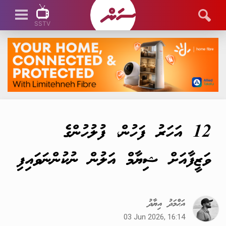
SSTV
SSTV LIVE
12 އަހަރު ފަހުން، ފުލުހުންގެ
ވަޒީފާއަށް ޝިޔާމް އަލުން ނުކުންނަވައިފި
އަޙްމަދު އިޔާދު
03 Jun 2026, 16:14