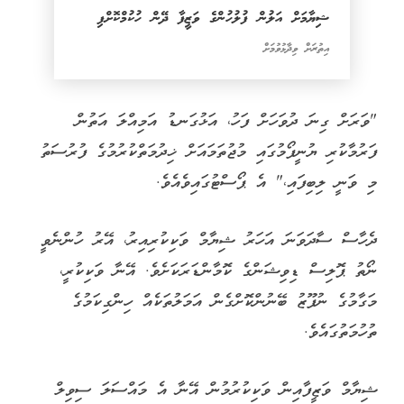
ޝިޔާމަށް އަލުން ފުލުހުންގެ ވަޒީފާ ދޭން ހުކުމްކޮށްފި
އިތުރަށް ވިދާޅުވުމަށް
"ވަރަށް ގިނަ ދުވަހަށް ފަހު، އަޅުގަނޑު އަމިއްލަ އަތުން
ފަރުމާކުރި ޔުނީފޯމުގައި މުޖުތަމައަށް ޚިދުމަތްކުރުމުގެ ފުރުސަތު
މި ވަނީ ލިބިފައި،" އެ ޕޯސްޓުގައިވެއެވެ.
ދެހާސް ސާދަވަނަ އަހަރު ޝިޔާމް ވަކިކުރިއިރު، އޭރު ހުންނެވީ
ނޯތު ޕޮލިސް ޑިވިޝަންގެ ކޮމާންޑަރަކަށެވެ. އޭނާ ވަކިކުރީ،
މަގާމުގެ ނުފޫޒު ބޭނުންކޮށްގެން އަމަލުތަކެއް ހިންގިކަމުގެ
ތުހުމަތުގައެވެ.
ޝިޔާމް ވަޒީފާއިން ވަކިކުރުމުން އޭނާ އެ މައްސަލަ ސިވިލް