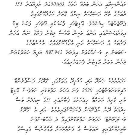
ކައުންސިލާއި އެހެން ބަޔަކާ ދެމެދު 3،250،863 ރުފިޔާއަށް 155
ދުވަހުގެ ތެރޭ މަސައްކަތް ނިންމާ ގޮތަށް ހަވާލުކޮށްފައިވާ
ޕްރޮޖެކްޓެއް ހިމެނެއެވެ. އޮޑިޓްގައި ފާހަގަކުރި ގޮތުގައި ފަހުން ބިޑް
އިވެލުއޭޝަންގައި އެންމެ މަތިން މާކްސް ލިބުނު ފަރާތް ނޫން އެހެން
ފަރާތަކާ އެ މަސައްކަތް ވަނީ އެވޯޑުކޮށްފައެވެ. އެހެންވުމުގެ
ސަބަބުން މި މަސައްކަތަށް އިތުރަށް 897،942 ރުފިޔާ ޚަރަދުކުރަން
ޖެހުނު ކަމަށް އޮޑިޓުން ފާހަގަކުރިއެވެ.
ހަމައެއާއެކު މަރަދޫ އަދި ހުޅުމީދޫ އަވަށުގައި 'ގޭދޮށު މަސްޕްލާންޓް'
ގާއިމުކުރުމަށްޓަކައި 2020 ވަނަ އަހަރު ހަވާލުކުރި ނަމަވެސް އޮޑިޓް
ކުރި ތާރީޚު ކަމަށްވާ މިއަހަރުގެ ފެބްރުއަރީ 17ގެ ނިޔަލަށް ވެސް
ޚިދުމަތް ދޭން ނުފެށޭކަން ފާހަގަކޮށްފައިވެއެވެ. އަދި އެ 'ގޭދޮށު
މަސްޕްލާންޓް' ހެދުމަށް ހަވާލުކޮށްފައިވާ ދެ އެއްބަސްވުން
ބާތިލުކޮށްފައިވީ ނަމަވެސް އެ ފަރާތްތަކަށް އެޑްވާންސް ފައިސާގެ