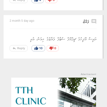
comment
ފަޔާޒު
2 month 5 day ago
ރައީސް އޮފީހުގެ ޗީފްއޮފް ސުޓާފް ފަޔާޒުގެ ޅިއަނު، އެއީ
reply
thumb_up
thumb_down
Reply
10
0