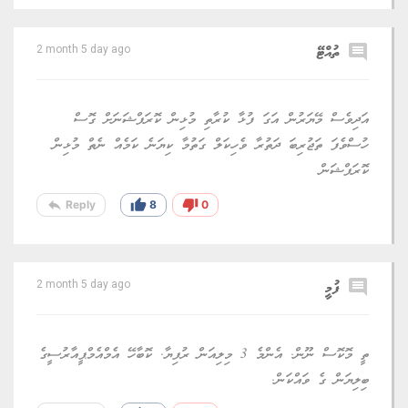
comment
ތުއްޓޭ
2 month 5 day ago
އަދިވެސް މޭޔަރުން އަގަ ފުޅާ ކުރާތި މުޅިން ކޮރަޕްޝަނަށް ގޮސް
ހުސްވެފަ ތަޖުރިބަ ދަތުރާ ވެހިކަލް ގަތުމާ ކިޔަނެ ކަމެއް ނެތް މުޅިން
ކޮރަޕްޝަން
reply
thumb_up
thumb_down
Reply
8
0
comment
ފުމީ
2 month 5 day ago
ތީ މޮކޮސް ނޫން. އެންމެ 3 މިލިއަން ރުފިޔާ. ކޮބާހޭ އެމްއެމްޕީއާރުސީގެ
ބިލިޔަން ގެ ވައްކަން.