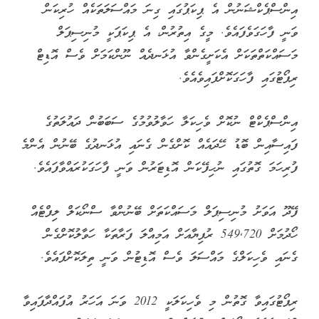
އިންސްޕެކްޝަނުން އެ ޕިކަޕުގައި ގިނަ މައްސަލަތަކެއް ހުރިކަން
ވަނީ ފާހަގަވެފައެވެ. މީގެ އިތުރުން، އެ ޕިކަޕަކީ މުނިސިޕަލް
މަސައްކަތްތަކަށް އެކަށީގެންވާ އުޅަނދެއް ނޫންކަމަށް ވެސް އޮޑިޓް
ރިޕޯޓުގައި ފާހަގަކޮށްފައިވެއެވެ.
އިންސްޕެކްޓް ނުކޮށް ވެހިކަލާ ހަވާލުވުމުގެ ސަބަބުން ދައުލަތުގެ
ފައިސާއިން ބޮޑު ހޭދައެއް ކޮށްގެން ގެނައި އުޅަނދުގެ ބޭނުން އެންމެ
ފުރިހަމަ ގޮތުގައި ނުހިފޭކަން އޮޑިޓަރުން ވަނީ ފާހަގަކުރައްވާފައެވެ.
ފޭދޫ އަވަށު މުނިސިޕަލް މަސައްކަތަށް ބޭނުންވާ ސްނޯކަލް ލިފްޓެއް
ހޯދުމަށް 549,720 ރުފިޔާއަށް އަމިއްލަ ފަރާތަކާ ހަވާލުކޮށްގެން
ގެނައި ވެހިކަލްގެ މައްސަލަ ވެސް އޮޑިޓުން ވަނީ ތިލަކޮށްފައެވެ.
ރިޕޯޓުގައިވާ ގޮތުން މި ވެހިކަލަކީ 2012 ވަނަ އަހަރު އުފައްދާފައިވާ