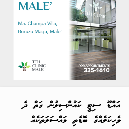
އައްޑޫ ސިޓީ ކައުންސިލުން ގަތް ދެ
ވެހިކަލެއްގެ ބޮޑެތި މައްސަލަތަކެއް