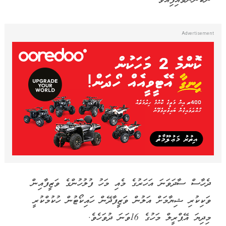
ދެހާސް ސާދަވަނަ އަހަރުގެ މެއި މަހު ފުލުހުންގެ ވަޒީފާއިން
ވަކިކުރި ޝިޔާމަށް އަލުން ވަޒީފާދޭން ހައިކޯޓުން ހުކުމްކުރީ
މިދިޔަ އޭޕްރީލް މަހުގެ 16ވަނަ ދުވަހެވެ.