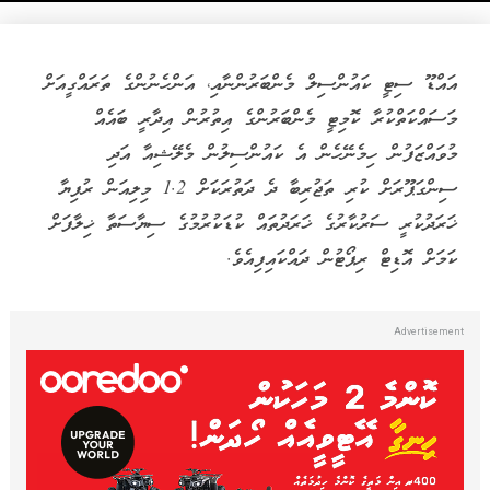
އައްޑޫ ސިޓީ ކައުންސިލް މެންބަރުންނާއި، އަންހެނުންގެ ތަރައްގީއަށް
މަސައްކަތްކުރާ ކޮމިޓީ މެންބަރުންގެ އިތުރުން އިދާރީ ބައެއް
މުވައްޒަފުން ހިމެނޭހެން އެ ކައުންސިލުން މެލޭޝިއާ އަދި
ސިންގަޕޫރަށް ކުރި ތަޖުރިބާ ދެ ދަތުރަކަށް 1.2 މިލިއަން ރުފިޔާ
ޚަރަދުކުރީ ސަރުކާރުގެ ޚަރަދުތައް ކުޑަކުރުމުގެ ސިޔާސަތާ ޚިލާފަށް
ކަމަށް އޮޑިޓް ރިޕޯޓުން ދައްކައިފިއެވެ.