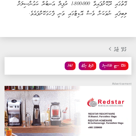
ގޮތުގައި ދޫކޮށްފައިވާ 1،800،000 ރުފިޔާ އަނބުރާ ކައުންސިލަށް
ލިބިފައި ނުވަކަން ވެސް އޮޑިޓްގައި ވަނީ ފާހަގަކޮށްފައެވެ.
ގުޅޭ ޓެގު
އައްޑޫ ސިޓީ ކައުންސިލް
އޮޑިޓް ރިޕޯޓު
ޚަބަރު