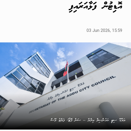
އޮޑިޓުން ފަޅާއަރައިފި
03 Jun 2026, 15:59
އައްޑޫ ސިޓީ ކައުންސިލް އިދާރާ -- ސަން ފޮޓޯ/ ފަޔާޒު މޫސާ