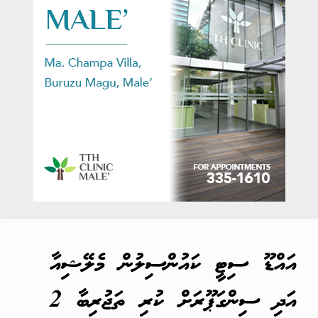
އައްޑޫ ސިޓީ ކައުންސިލުން މެލޭޝިއާ
އަދި ސިންގަޕޫރަށް ކުރި ތަޖުރިބާ 2