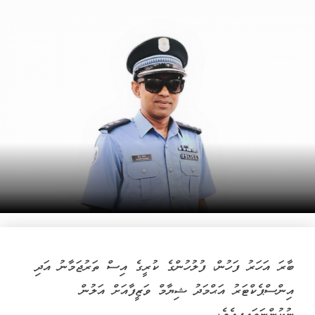
ބާރަ އަހަރު ފަހުން، ފުލުހުންގެ ކުރީގެ އިސް ތަރުޖަމާނު އަދި
އިންސްޕެކްޓަރު އަޙްމަދު ޝިޔާމް ވަޒީފާއަށް އަލުން
ނުކުންނަވައިފިއެވެ.