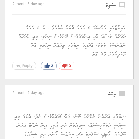
comment
ސަލިމް
2 month 5 day ago
ހައިކޯޓްގައި މައްސަލަ 6 އަހަރު ދުވަހު ބާއްވާފަ ، އެ 6 އަހަރު
ދުވަހުގެ މުސާރަ އާއި އިނާޔަތްވެސް ދޭންވެސް ނިންމީ. މިއީ ހާދަހާވާ
ނާއަންސާފު ކަމެކޭ. އާދައިގެ ނިކަމެތި މީހާއަށް ނިކަމެތި ގޮތް.
މޮޅުމީހާއަށް މޮޅު ގޮތް.
reply
thumb_up
thumb_down
Reply
2
0
comment
އިއްބެ
2 month 5 day ago
ޝިޔާމާއި އަހުރެން ދެކޮޅެއް ނޫން. މައްސަމައެއްވެސް ނެތް. އެކަމު މިއީ
ސިޔާސީ އެކްޓޮވިސްޓެއް. ސީޕީއަކަށް ހުރީ އޯޓީޕީ އިން ނުފާބާ އުޅުނު
ބޭފުޅެއް. އޯޓީޕީ، ސޮލައިޓް އަދި ކިންގްސް ކޯނަރ މިއީ ޝިޔާމުގެ