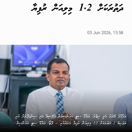
ދަތުރަކަށް 1.2 މިލިއަން ރުފިޔާ
03 Jun 2026, 15:58
އައްޑޫގެ މޭޔަރު އަލީ ނިޒާރު: އައްޑޫ ސިޓީ ކައުންސިލުން މެލޭޝިއާ އަދި ސިންގަޕޫރަށް ކުރި
ތަޖުރިބާ 2 ދަތުރަކަށް 1.2 މިލިއަން ރުފިޔާ ޚަރަދުކުރި -- ފޮޓޯ/ އައްޑޫ ސިޓީ ކައުންސިލް