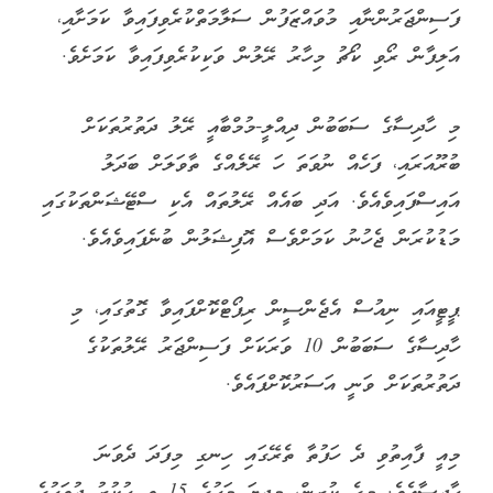
ފަސިންޖަރުންނާއި މުވައްޒަފުން ސަލާމަތްކުރެވިފައިވާ ކަމަށާއި،
އަލިފާން ރޯވި ކޯޗު މިހާރު ރޭލުން ވަކިކުރެވިފައިވާ ކަމަށެވެ.
މި ހާދިސާގެ ސަބަބުން ދިއްލީ-މުމްބާއީ ރޭލު ދަތުރުތަކަށް
ބުރޫއަރައި، ފަހެއް ނުވަތަ ހަ ރޭލެއްގެ ތާވަލަށް ބަދަލު
އައިސްފައިވެއެވެ. އަދި ބައެއް ރޭލުތައް އެކި ސްޓޭޝަންތަކުގައި
މަޑުކުރަން ޖެހުނު ކަމަށްވެސް އޮފިޝަލުން ބުނެފައިވެއެވެ.
ޕީޓީއައި ނިއުސް އެޖެންސީން ރިޕޯޓްކޮށްފައިވާ ގޮތުގައި، މި
ހާދިސާގެ ސަބަބުން 10 ވަރަކަށް ފަސިންޖަރު ރޭލުތަކުގެ
ދަތުރުތަކަށް ވަނީ އަސަރުކޮށްފައެވެ.
މިއީ ފާއިތުވި ދެ ހަފުތާ ތެރޭގައި ހިނގި މިފަދަ ދެވަނަ
ހާދިސާއެވެ. މީގެ ކުރިން، މިދިޔަ މަހުގެ 15 ވީ ހުކުރު ދުވަހުގެ