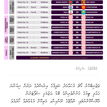
މުބާރާތުގެ ޝެޑިއުލް
ތަޖުރިބާކާރު ކޯޗު މުހައްމަދު ނަދީމްގެ އިރުޝާދުގެ ދަށުން ނިކުންނަ
ގައުމީ ޓީމުގެ ކުޅުންތެރިންގެ ބޮޑު އަޒުމަކީ ސަޕޯޓަރުން
މާޔޫސްކޮށްނުލައި، ރާއްޖޭގެ ރޭންކިންގ މަތިކޮށް މެޑެއްޔެއް ހޯދުމެވެ.