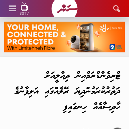
SSTV
SSTV LIVE
ޓްރިވެންޑްރަމްއިން ދިއްލީއަށް
ދަތުރުކުރަމުންދިޔަ ރޭލެއްގައި އަލިފާނުގެ
ހާދިސާއެއް ހިނގައިފި