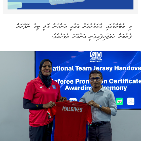
މި މުބާރާތުގައި ވާދަކުރުމަށް ގައުމީ އަންހެން ވޮލީ ޓީމު ނޭޕާލަށް
ފުރުމަށް ހަމަޖެހިފައިވަނީ އަންގާރަ ދުވަހުއެވެ.