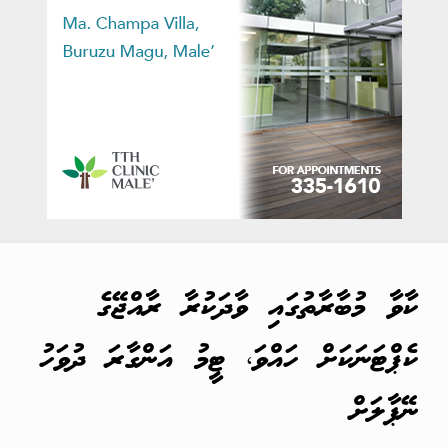
ކާވާ މުބާރާތުގައި ވާދަކުރާ ރާއްޖޭގެ
ކެޕްޓަނަކަށް ހައްވަ، ޓީމު އަންގާރަ ދުވަހު
ނޭޕާލަށް