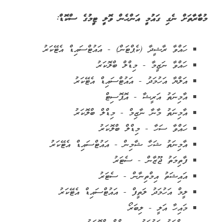
މުބާރާތަށް ނެގި ގައުމީ އަންހެން ވޮލީ ޓީމުގެ ސްކޮޑް:
ހައްވާ ރާޝީދާ (ކެޕްޓަން) - އައުޓްސައިޑް އެޓޭކަރު
ހައްވާ ނަޒީމާ - މިޑްލް ބްލޮކަރު
އަލްޔާ އަހުމަދު - އައުޓްސައިޑް އެޓޭކަރު
އާމިނަތު އަރީޝާ - އޮޕޮސިޓް
އާމިނަތު މާނާ ނާޒިމް - މިޑްލް ބްލޮކަރު
ހައްވާ ސަހާ - މިޑްލް ބްލޮކަރު
އާމިނަތު ޝަހާ ޝާމިން - އައުޓްސައިޑް އެޓޭކަރު
ފާތިމަތު ޖޫޒާން - ސެޓަރު
އައިޝަތު އިމްތިނާން - ސެޓަރު
ލީމް އަހުމަދު ލަތީފް - އައުޓްސައިޑް އެޓޭކަރު
މައިހާ އަލީ - ލިބަރޯ