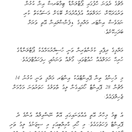
މެޗުގެ ދެވަނަ ހާފުގައި ޕޯޓްލަންޑް ޓިމްބަރސް އިން ކުޅުން
ވަރުގަދަކޮށް، ހަމަލާތައް އުފެއްދުމަށް ބޮޑަށް މަސައްކަތް ކުރި
ނަމަވެސް، އިންޓަރ މަޔާމީގެ ޑިފެންސްލައިން އޮތީ ވަރަށް
ބަދަހިކޮށެވެ.
މަޔާމީގެ ދިފާއީ ކުޅުންތެރިން ވަނީ ހުސިޔާރުކަމާއެކު ޕޯޓްލަންޑްގެ
ހުރިހާ ހަމަލާއެއް ހުއްޓުވައި، ގޯލެއް ވަނަނުދީ ހިފަހައްޓާފައެވެ.
މި މުހިންމު ތިން ޕޮއިންޓާއެކު އިންޓަރ މަޔާމީ ވަނީ ކުޅުނު 14
މެޗުން 28 ޕޮއިންޓް ހޯދައިގެން ލީގު ތާވަލުގެ ހަތަރުވަނަ މަގާމަށް
ޖެހިލާފައެވެ.
އެ ޓީމު މިހާރު އޮތީ އެއްވަނައިގައި އޮތް ނޭޝްވިލްއާ އެންމެ ދެ
ޕޮއިންޓް ފަހަތުގައެވެ. މި ހޯދި ކާމިޔާބީއަކީ މި ސީޒަނުގެ ލީގު ތަށި