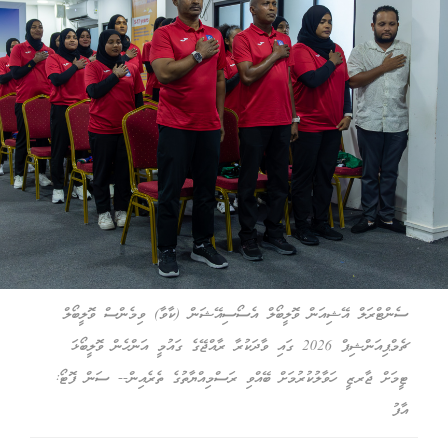
ސެންޓްރަލް އޭޝިއަން ވޮލީބޯލް އެސޯސިއޭޝަން (ކާވާ) ވިމެންސް ވޮލީބޯލް
ޗެމްޕިއަންޝިޕް 2026 ގައި ވާދަކުރާ ރާއްޖޭގެ ގައުމީ އަންހެން ވޮލީބޯޅަ
ޓީމަށް ޖާރޒީ ހަވާލުކުރުމަށް ބޭއްވި ރަސްމިއްޔާތުގެ ތެރެއިން-- ސަން ފޮޓޯ:
އާފު