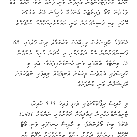
ރޭލުގެ ކޮމްޕާޓްމަންޓުން އަލިފާން ކަނި ފެނުމާ އެކު، ރޭލުގެ ގާޑު
ވަގުތުން ލޮކޯ ޕައިލެޓަށް އެންގުމާ ގުޅިގެން ރޭލު މަޑުކޮށް،
އޭގައި ތިބި ފަސިންޖަރުން ވަނީ ރައްކާތެރިކަމާއެކު ބާލާފައެވެ.
ރޭލްވޭގެ އޮފިޝަލުން މީޑިއާއަށް މަޢުލޫމާތު ދިން ގޮތުގައި، 68
ފަސިންޖަރުންނާ އެކު ދަތުރުކުރި މި ކޯޗުން ހުރިހާ އެންމެން
15 މިނެޓުގެ ތެރޭގައި ވަނީ ހުސްކުރެވިފައެވެ. އަދި މި
ހާދިސާގައި އެއްވެސް މީހަކަށް އަނިޔާއެއް ލިބިފައި ނުވާކަމަށް
އޮފިޝަލުން ވަނީ ބުނެފައެވެ.
މި ހާދިސާ ރިޕޯޓްކޮށްފައި ވަނީ ފަތިހު 5:15 ހާއިރު،
ޓްރިވެންޑްރަމްއިން ދިއްލީއަށް ދަތުރުކުރި ނަންބަރު 12431
ރޭލުގެ ބީ-1 ކޯޗުންނެވެ. މި ހާދިސާ ހިނގާފައި ވަނީ ކޯޓާ
ރޭލްވޭ ޑިވިޜަންގެ ދަށުން ހިންގާ ވިކްރަމްގަރް އަލޮޓް އާއި