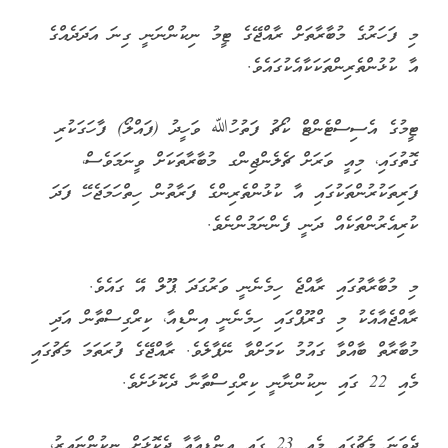
މި ފަހަރުގެ މުބާރާތަށް ރާއްޖޭގެ ޓީމު ނިކުންނަނީ ގިނަ އަދަދެއްގެ
އާ ކުޅުންތެރިންތަކަކާއެކުގައެވެ.
ޓީމުގެ އެސިސްޓެންޓް ކޯޗު ފަތުހުﷲ ވަހީދު (ފައްލޯ) ފާހަގަކުރި
ގޮތުގައި، މިއީ ވަރަށް ޗެލެންޖިންގ މުބާރާތަކަށް ވީނަމަވެސް،
ފަރިތަކުރުންތަކުގައި އާ ކުޅުންތެރިންގެ ފަރާތުން ހިތްހަމަޖެހޭ ފަދަ
ކުރިއެރުންތަކެއް ދަނީ ފެންނަމުންނެވެ.
މި މުބާރާތުގައި ރާއްޖެ ހިމެނެނީ ވަރުގަދަ ޕޫލް އޭ ގައެވެ.
ރާއްޖެއާއެކު މި ގްރޫޕްގައި ހިމެނެނީ އިންޑިއާ، ކިރްގިސްތާން އަދި
މުބާރާތް ބާއްވާ ގައުމު ކަމަށްވާ ނޭޕާލެވެ. ރާއްޖޭގެ ފުރަތަމަ މެޗުގައި
މެއި 22 ގައި ނިކުންނާނީ ކިރްގިސްތާނާ ދެކޮޅަށެވެ.
ދެވަނަ މެޗުގައި މެއި 23 ގައި އިންޑިއާއާ ދެކޮޅަށް ނިކުންނައިރު،