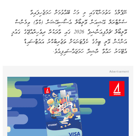
ނޭޕާލްގެ ކަތުމަންޑޫގައި މި މަހު ބޭއްވުމަށް ހަމަޖެހިފައިވާ
ސެންޓްރަލް އޭޝިއަން ވޮލީބޯލް އެސޯސިއޭޝަން (ކާވާ) ވިމެންސް
ވޮލީބޯލް ޗެމްޕިއަންޝިޕް 2026 ގައި ވާދަކުރާ ދިވެހިރާއްޖޭގެ ގައުމީ
އަންހެން ވޮލީ ޓީމުގެ ކެޕްޓަނަކަށް ތަޖުރިބާކާރު އައުޓްސައިޑް
އެޓޭކަރު ހައްވާ ރާޝިދާ ހަމަޖައްސައިފިއެވެ.