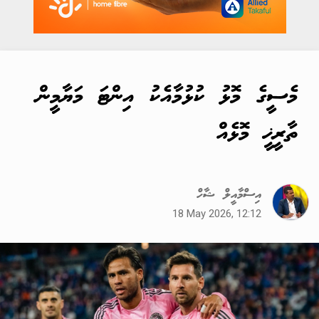
މެސީގެ މޮޅު ކުޅުމާއެކު އިންޓަ މަޔާމީން
ތާރީޚީ މޮޅެއް
އިސްމާއީލް ޝާހް
18 May 2026, 12:12