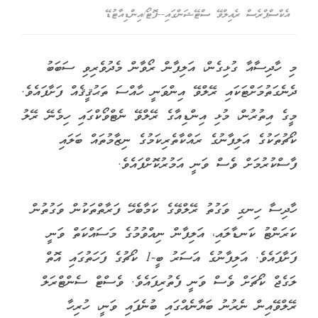
އެކްސްޕްރެސް ރެއިލްވޭ ސްޓޭޝަންގައި--ފޮޓޯ/އިންޑިއާޓުޑޭ
މި ހާދިސާއާ ގުޅިގެން، އަލިފާން ރޯވާން މެދުވެރިވި ސަބަބު
ދެނެގަތުމަށްޓަކައި ރޭލްވޭ އިންވަނީ ހާއްސަ ތަޙުޤީޤެއް ފަށާފައެވެ.
މީގެ އިތުރުން، މުޅި އިންޑިއާގެ ރޭލްވޭ ނެޓްވޯކްގައި ހިމެނޭ ރޭލު
ކޯޗުތަކުގެ އަލިފާނުގެ ރައްކާތެރިކަމުގެ ނިޒާމުތައް ބަލައި
ފާސްކުރުމަށް ވެސް ވަނީ އަމުރުކޮށްފައެވެ.
ހާދިސާ ހިނގި ވަގުތު ރޭލްވޭގެ ކަމާބެހޭ ފަރާތްތަކުން ވަގުތުން
ކަރަންޓު ކަނޑާލައި، އަލިފާން ނިއްވުމުގެ މަސައްކަތް ވަނީ
ފަށާފައެވެ. އަލިފާނުގެ އަސަރު ބީ-1 ކޯޗުގެ ފަހަތުގައި އޮތް
ލަގެޖް ކޯޗަށް ވެސް ވަނީ ފެތުރިފައެވެ. ވެސްޓް ސެންޓްރަލް
ރޭލްވޭއިން ނެރުނު ބަޔާނެއްގައި ބުނެފައި ވަނީ، ހުރިހާ