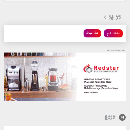
ގުޅޭ ޓެގު
ލިއޮނަލް މެސީ
ބޭރު ކުޅިވަރު
comment
ކޮމެންޓް