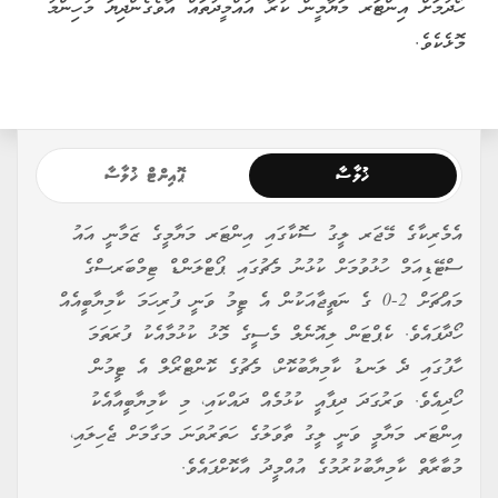
ހޯދުމަށް އިންޓަރ މަޔާމީން ކުރާ އުއްމީދުތައް އާވެގެންދިޔަ މުހިންމު
މޮޅެކެވެ.
ޚުލާސާ
ޕޮއިންޓް ޚުލާސާ
އެމެރިކާގެ މޭޖަރ ލީގު ސޮކާގައި އިންޓަރ މަޔާމީގެ ޒަމާނީ އައު
ސްޓޭޑިއަމް ހުޅުވުމަށް ކުޅުނު މެޗުގައި ޕޯޓްލަންޑް ޓިމްބަރސްގެ
މައްޗަށް 2-0 ގެ ނަތީޖާއަކުން އެ ޓީމު ވަނީ ފުރިހަމަ ކާމިޔާބީއެއް
ހޯދާފައެވެ. ކެޕްޓަން ލިއޮނެލް މެސީގެ މޮޅު ކުޅުމާއެކު ފުރަތަމަ
ހާފުގައި ދެ ލަނޑު ކާމިޔާބުކޮށް، މެޗުގެ ކޮންޓްރޯލް އެ ޓީމުން
ހޯދިއެވެ. ވަރުގަދަ ދިފާއީ ކުޅުމެއް ދައްކައި، މި ކާމިޔާބީއާއެކު
އިންޓަރ މަޔާމީ ވަނީ ލީގު ތާވަލުގެ ހަތަރުވަނަ މަގާމަށް ޖެހިލައި،
މުބާރާތް ކާމިޔާބުކުރުމުގެ އުއްމީދު އާކޮށްފައެވެ.