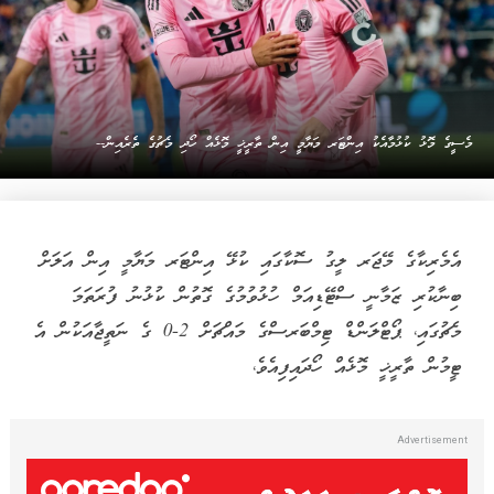
މެސީގެ މޮޅު ކުޅުމާއެކު އިންޓަރ މަޔާމީ އިން ތާރީޚީ މޮޅެއް ހޯދި މެޗުގެ ތެރެއިން--
އެމެރިކާގެ މޭޖަރ ލީގު ސޮކާގައި ކުޅޭ އިންޓަރ މަޔާމީ އިން އަލަށް
ބިނާކުރި ޒަމާނީ ސްޓޭޑިއަމް ހުޅުވުމުގެ ގޮތުން ކުޅުނު ފުރަތަމަ
މެޗުގައި، ޕޯޓްލަންޑް ޓިމްބަރސްގެ މައްޗަށް 2-0 ގެ ނަތީޖާއަކުން އެ
ޓީމުން ތާރީޚީ މޮޅެއް ހޯދައިފިއެވެ،