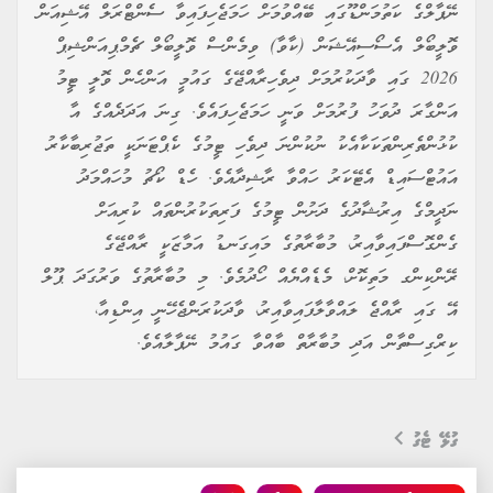
ނޭޕާލްގެ ކަތުމަންޑޫގައި ބޭއްވުމަށް ހަމަޖެހިފައިވާ ސެންޓްރަލް އޭޝިއަން
ވޮލީބޯލް އެސޯސިއޭޝަން (ކާވާ) ވިމެންސް ވޮލީބޯލް ޗެމްޕިއަންޝިޕް
2026 ގައި ވާދަކުރުމަށް ދިވެހިރާއްޖޭގެ ގައުމީ އަންހެން ވޮލީ ޓީމު
އަންގާރަ ދުވަހު ފުރުމަށް ވަނީ ހަމަޖެހިފައެވެ. ގިނަ އަދަދެއްގެ އާ
ކުޅުންތެރިންތަކަކާއެކު ނުކުންނަ ދިވެހި ޓީމުގެ ކެޕްޓަނަކީ ތަޖުރިބާކާރު
އައުޓްސައިޑް އެޓޭކަރު ހައްވާ ރާޝިދާއެވެ. ހެޑް ކޯޗު މުހައްމަދު
ނަދީމްގެ އިރުޝާދުގެ ދަށުން ޓީމުގެ ފަރިތަކުރުންތައް ކުރިއަށް
ގެންގޮސްފައިވާއިރު، މުބާރާތުގެ މައިގަނޑު އަމާޒަކީ ރާއްޖޭގެ
ރޭންކިންގ މަތިކޮށް، މެޑެއްޔެއް ހޯދުމެވެ. މި މުބާރާތުގެ ވަރުގަދަ ޕޫލް
އޭ ގައި ރާއްޖެ ލައްވާލާފައިވާއިރު، ވާދަކުރަންޖެހޭނީ އިންޑިއާ،
ކިރްގިސްތާން އަދި މުބާރާތް ބާއްވާ ގައުމު ނޭޕާލާއެވެ.
ގުޅޭ ޓެގު