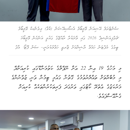
ސެންޓްރަލް އޭޝިއަން ވޮލީބޯލް އެސޯސިއޭޝަން (ކާވާ) ވިމެންސް ވޮލީބޯލް
ޗެމްޕިއަންޝިޕް 2026 ގައި ވާދަކުރާ ރާއްޖޭގެ ގައުމީ އަންހެން ވޮލީބޯޅަ
ޓީމުގެ ކެޕްޓަން ހައްވާ ރާޝިދާއަށް ޖާރޒީ ހަވާލުކުރަނީ-- ސަން ފޮޓޯ: އާފު
މި މަހުގެ 19 އިން 22 އަށް ނޭޕާލްގެ ކަތުމަންޑޫގައި ކުރިއަށްދާ
މި މުބާރާތަށް ތައްޔާރުވުމުގެ ގޮތުން ގައުމީ ޓީމުން ވަނީ ޒުވާނުންގެ
މަރުކަޒުގެ އެތެރޭ ކޯޓުގައި ވަރުގަދަ ފަރިތަކުރުންތަކެއް ކުރިއަށް
ގެންގޮސްފައެވެ.