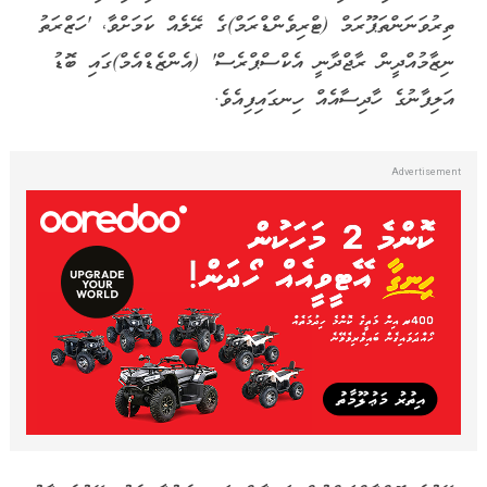
ތިރުވަނަންތަޕޫރަމް (ޓްރިވެންޑްރަމް)ގެ ރޭލެއް ކަމަށްވާ، 'ހަޒްރަތު
ނިޒާމުއްދީން ރާޖްދާނީ އެކްސްޕްރެސް' (އެންޒެޑްއެމް)ގައި ބޮޑު
އަލިފާނުގެ ހާދިސާއެއް ހިނގައިފިއެވެ.