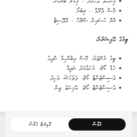
މިންހަތު އަހުމަދު - މިޑްލް ބްލޮކަރު
މާސާ ފާރޫގް - ލިބަރޯ
މާޔާ ހުސައިން ސޮލާހް - އޮޕޮސިޓް
ޓީމުގެ އޮފިޝަލުން:
ޓީމު މެނޭޖަރު: މޫސާ އިބްރާހިމް ނާފިއު
ހެޑް ކޯޗު: މުހައްމަދު ނަދީމް
އެސިސްޓެންޓް ކޯޗު: ފަތުހުﷲ ވަހީދު
އެސިސްޓެންޓް ކޯޗު: އާމިނަތު ޒީނާ
ޚުލާސާ
ޕޮއިންޓް ޚުލާސާ