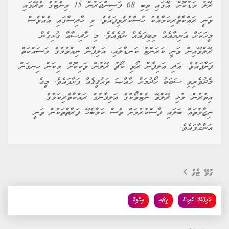
ރޭލު މަޑުކޮށް، އޭގައި ތިބި 68 ފަސިންޖަރުން 15 މިނެޓުގެ ތެރޭގައި
ވަނީ ރައްކާތެރިކަމާއެކު ހުސްކުރެވިފައެވެ. މި ހާދިސާގައި އެއްވެސް
މީހަކަށް އަނިޔާއެއް ލިބިފައެއް ނުވެއެވެ. މި ހާދިސާއާ ގުޅިގެން
ރޭލްވޭއިން ވަނީ ކަރަންޓު ކަނޑާލައި، އަލިފާން ނިއްވުމުގެ މަސައްކަތް
ފަށާފައެވެ. އަދި އަލިފާން ރޯވި ކޯޗު ރޭލުން ވަކިކޮށް، މިކަން ހިނގަން
މެދުވެރިވި ސަބަބު ހޯދުމަށް ޚާއްޞަ ތަޙުޤީޤެއް ފަށާފައެވެ. މީގެ
އިތުރުން، މުޅި ރޭލްވޭ ނެޓްވޯކްގެ އަލިފާނުގެ ރައްކާތެރިކަމުގެ
ނިޒާމުތައް ބަލައި ފާސްކުރުމަށް ވެސް ކަމާބެހޭ ފަރާތްތަކުން ވަނީ
އަންގާފައެވެ.
ގުޅޭ ޓެގު
އަލިފާނުގެ ހާދިސާ
ފީޗަރ
އިންޑިއާ