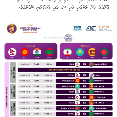
ގްރޫޕްގެ ފަހު މެޗުގައި މެއި 24 ގައި ވާދަކުރާނީ ނޭޕާލާއެވެ.