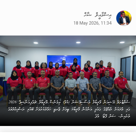
އިސްމާއީލް ޝާހް
18 May 2026, 11:34
ސެންޓްރަލް އޭޝިއަން ވޮލީބޯލް އެސޯސިއޭޝަން (ކާވާ) ވިމެންސް ވޮލީބޯލް ޗެމްޕިއަންޝިޕް 2026
ގައި ވާދަކުރާ ރާއްޖޭގެ ގައުމީ އަންހެން ވޮލީބޯޅަ ޓީމަށް ޖާރޒީ ހަވާލުކުރުމަށް ބޭއްވި ރަސްމިއްޔާތުގެ
ތެރެއިން-- ސަން ފޮޓޯ: އާފު