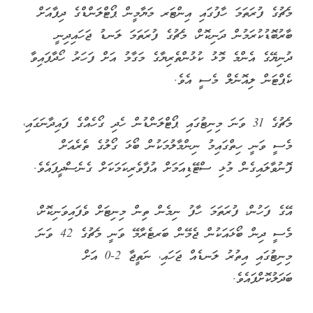
މެޗުގެ ފުރަތަމަ ހާފުގައި އިންޓަރ މަޔާމީން ޕޯޓްލަންޑްގެ ދިފާއަށް
ބާރުބޮޑުކުރަމުން ދަނިކޮށް، މެޗުގެ ފުރަތަމަ ލަނޑު ޖަހައިދިނީ
ދުނިޔޭގެ އެންމެ މޮޅު ކުޅުންތެރިޔާގެ މަގާމު އަށް ފަހަރު ހޯދާފައިވާ
ކެޕްޓަން ލިއޮނެލް މެސީ އެވެ.
މެޗުގެ 31 ވަނަ މިނިޓުގައި ޕޯޓްލަންޑުން ހެދި ގޯހެއްގެ ފައިދާނަގައި،
މެސީ ވަނީ ހިތްގައިމު ނިންމާލުމަކުން ބޯޅަ ގޯލުގެ ތެރެއަށް
ފޮނުވާލައިގެން މުޅި ސްޓޭޑިއަމަށް އުފާވެރިކަމަކަށް ގެނެސްދީފައެވެ.
އޭގެ ފަހުން، ފުރަތަމަ ހާފު ނިމެން ތިން މިނިޓަށް ވެފައިވަނިކޮށް،
މެސީ ދިން ބޯޅައަކުން ޖެމޭން ބަރޓެރާމޭ ވަނީ މެޗުގެ 42 ވަނަ
މިނިޓުގައި އިތުރު ލަނޑެއް ޖަހައި، ނަތީޖާ 2-0 އަށް
ބަދަލުކޮށްފައެވެ.