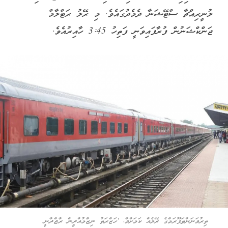
ލުނީރިއްޗާ ސްޓޭޝަނާ ދެމެދުގައެވެ. މި ރޭލު ރަޓްލާމް
ޖަންކްޝަނުން ފުރާފައިވަނީ ފަތިހު 3:45 ހާއިރުއެވެ.
ތިރުވަނަންތަޕޫރަމްގެ ރޭލެއް ކަމަށްވާ، 'ހަޒްރަތު ނިޒާމުއްދީން ރާޖްދާނީ