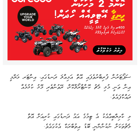
ސަޕޯޓަރުން ފުރިބާރުވެފައި އޮތް އަމިއްލަ ދަނޑުގައި، އިންޓަރ މަޔާމީ
އިން ވަނީ މުޅި މެޗު ކޮންޓްރޯލްކޮށް، ރޭވުންތެރި މޮޅު ކުޅުމެއް
ދައްކާފައެވެ.
މި ކާމިޔާބީއާއެކު އެ ޓީމުގެ އައު ދަނޑުގައި ކުރިއަށް އޮތް
މެޗުތަކަށް ނުކުންނާނީ ބޮޑު އިތުބާރަކާ އެކުގައެވެ.