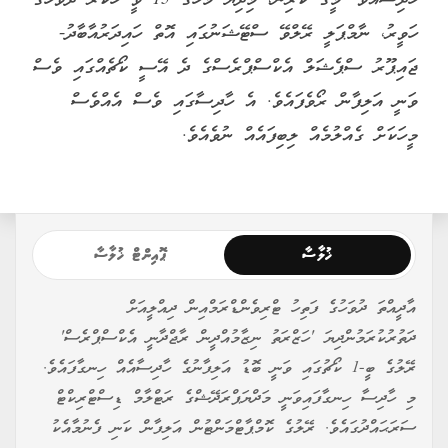
ހަވީރު، ނާމްޕަލީ ރޭލްވޭ ސްޓޭޝަނުގައި އޮތް ހައިދަރުއާބާދު-
ޖައިޕޫރު ސްޕެޝަލް އެކްސްޕްރެސްގެ ދެ އޭސީ ކޯޗެއްގައި ވެސް
ވަނީ އަލިފާން ރޯވެފައެވެ. އެ ހާދިސާގައި ވެސް އެއްވެސް
މީހަކަށް ގެއްލުމެއް ލިބިފައެއް ނުވެއެވެ.
ޚުލާސާ
ޕޮއިންޓް ޚުލާސާ
އާދީއްތަ ދުވަހުގެ ފަތިހު ޓްރިވެންޑްރަމްއިން ދިއްލީއަށް
ދަތުރުކުރަމުންދިޔަ 'ހަޒްރަތު ނިޒާމުއްދީން ރާޖްދާނީ އެކްސްޕްރެސް'
ރޭލުގެ ބީ-1 ކޯޗުގައި ވަނީ ބޮޑު އަލިފާނުގެ ހާދިސާއެއް ހިނގާފައެވެ.
މި ހާދިސާ ހިނގާފައިވަނީ މަދްޔަޕްރަދޭޝްގެ ރަޓްލާމް ޑިސްޓްރިކްޓް
ސަރަޙައްދުގައެވެ. ރޭލުގެ ކޮމްޕާޓްމަންޓުން އަލިފާން ކަނި ފެނުމާއެކު