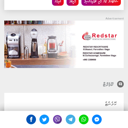
ސެންޓްރަލް ޒޯން ވޮލީ ޗެމްޕިއަންޝިޕް
ވޮލީބޯޅަ
ކުޅިވަރު
comment
ކޮމެންޓް