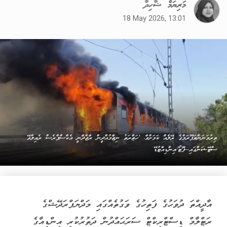
މަރިޔަމް ޝާހިދާ
18 May 2026, 13:01
ތިރުވަނަންތަޕޫރަމްގެ ރޭލެއް ކަމަށްވާ، 'ހަޒްރަތު ނިޒާމުއްދީން ރާޖްދާނީ އެކްސްޕްރެސް ރެއިލްވޭ
ސްޓޭޝަންގައި--ފޮޓޯ/އިންޑިއާޓުޑޭ
އާދީއްތަ ދުވަހުގެ ފަތިހުގެ ވަގުތެއްގައި މަދްޔަޕްރަދޭޝްގެ
ރަޓްލާމް ޑިސްޓްރިކްޓް ސަރަޙައްދުން ދަތުރުކުރި އިންޑިއާގެ