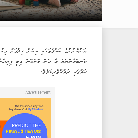
އަންހެނުންގެ ޙައްޤުތަކަކީ އިހުނާ ޚިލާފަށް މިހާ
ކަނބަލުންނަށް އެ ކަން ކޮށްދޭން ތިބީ ފިރިހެނ
ޙައްޤަކީ ރައްކާތެރިކަމެވެ.