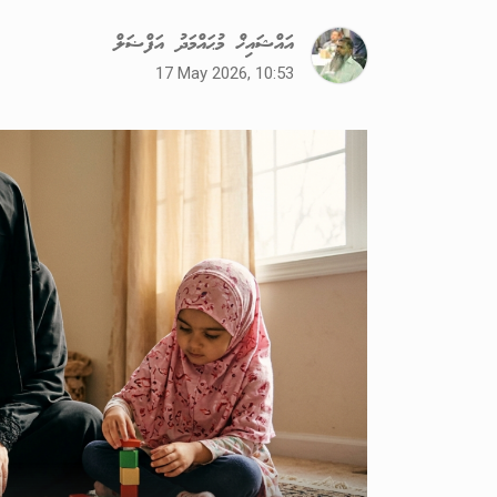
އައްޝައިޚް މުޙައްމަދު އަފްޟަލް
17 May 2026, 10:53