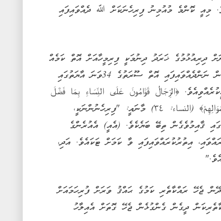
ވެ. މިއީ ކޮންމެ މުއުމިނު ފިރިހެނަކަށް ﷲ ދެއްވައިފައި
ށް ދިރިއުޅުމުގެ ޚަރަދު ދިނުމަކީ ފިރިމީހާއަށް އޮތް ކަމެއް
ކަން ވަނީ އަންގަވައިފައެވެ. އަންހެނުންގެ ނަމުން ނަންދެއްވައިފައި އޮތް ސޫރަތުގެ 34ވަނަ އާޔަތުގައި
ވިއެވެ. ﴿الرِّجَالُ قَوَّامُونَ عَلَى النِّسَاءِ بِمَا فَضَّلَ
اللَّهُ بَعْضَهُمْ عَلَىٰ بَعْضٍ وَبِمَا أَنفَقُوا مِنْ أَمْوَالِهِمْ﴾‏ ‎(النساء: ٣٤) މާނައީ: "ފިރިހެނުންނަކީ،
ގައި ޤާއިމުވެގެން ތިބޭ ބަޔެކެވެ. (އެއީ) އެއުރެންގެ
އްވައި، އިތުރުކުރައްވައިފައި ވާ ކަމަށް ޓަކައެވެ. އަދި،
ެވެ."
ް ޖެހޭ ރައްކާތެރި ކަމުގެ ޙައްޤު ވަރަށް ފުރިހަމައަށް
ާތެރިކަން ދީގެން ގެންގުޅެން ޖެހޭ ގޮތަށް އެއިލާހު