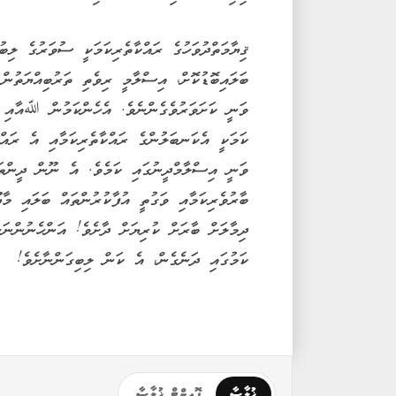
ޤިޔާމަތްދުވަހުގެ ރައްކާތެރިކަމަކީ ސުވަރުގެ ލިބ
ބަލައިބޮޑުކޮށް، އިސްލާމީ ރިވެތި ތަރުބިއްޔަތުން
ވަނީ ކަށަވަރުވެގެންނެވެ. އެހެންކަމުން ﷲއާއި އ
ކަމަކީ އެކަނބަލުންގެ ރައްކާތެރިކަމާއި އެ ރައް
ވަނީ އިސްލާމްދީނުގައި ކަމެވެ. އެ ނޫން ދީންތަކ
ބާރުވެރިކަމާއި ވަގުތީ އުފާކުރުންތައް ބަލައި މ
ދިމާލަށް ބާރަށް ކުރިޔަށް ދާށެވެ! އަންހެނުންނަށ
ކަމުގައި ދަނެގެން، އެ ކަން ލިބިގަންނާށެވެ!
ޚުލާސާ
ޕޮއިންޓް ޚުލާސާ