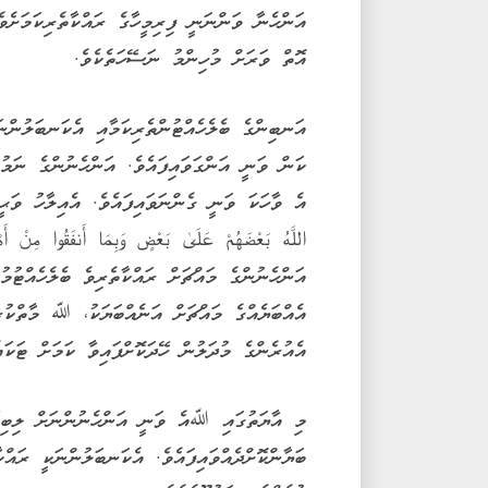
އަންހެނާ ވަންނަނީ ފިރިމީހާގެ ރައްކާތެރިކަމަށެ
އޮތް ވަރަށް މުހިންމު ނަސޭހަތެކެވެ.
އަނބިންގެ ބެލެހެއްޓުންތެރިކަމާއި އެކަނބަލުންނަ
އެ ވާހަކަ ވަނީ ގެންނަވައިފައެވެ. އެއިލާހު ވަޙީކުރެއް
އަންހެނުންގެ މައްޗަށް ރައްކާތެރިވެ ބެލެހެއްޓުމު
އެއްބަޔެއްގެ މައްޗަށް އަނެއްބަޔަކު، ﷲ މާތްކުރަ
އެއުރެންގެ މުދަލުން ހޭދަކޮށްފައިވާ ކަމަށް ޓަކައ
މި އާޔަތުގައި ﷲއެ ވަނީ އަންހެނުންނަށް ލިބިދޭނ
ބަޔާންކޮށްދެއްވައިފައެވެ. އެކަނބަލުންނަކީ ރައްކ