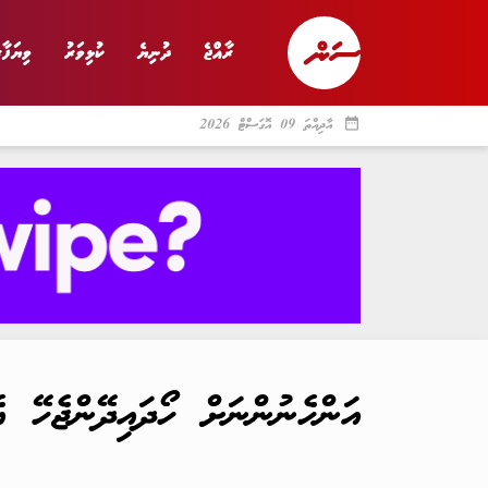
ރާއްޖެ
ދުނިޔެ
ކުޅިވަރު
ވިޔަފާރ
date_range
އާދިއްތަ 09 އޮގަސްޓް 2026
ރާއްޖެ
ރިޕޯޓް
ދު
އަންހެނުންނަށް ހޯދައިދޭންޖެހޭ އެ