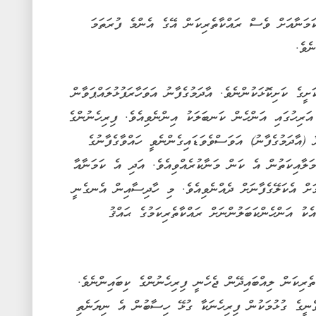
ކަމަނާއަށް ވެސް ރައްކާތެރިކަން އޭގެ އެންމެ ފުރަތަމަ
ެވެ.
ަށީގެ ކަށިކޮޅަކުންނެވެ. އާދަމުގެފާނު އަވަހާރަފުޅުލައްޕަވާން
 އަރިހުގައި އަންހެން ކަނބަލަކު އިންނެވިއެވެ. ފިރިހެނުންގެ
(އާދަމުގެފާނު) އަވަސްވެވަޑައިގެންނެވީ ހައްވާގެފާނުގެ
މަލާއިކަތުން އެ ކަން މަނާކުރެއްވިއެވެ. އަދި އެ ކަމަނާއާ
ަށް އެކަލޭގެފާނަށް ދެއްނެވިއެވެ. މި ހާދިސާއިން އެނގެނީ
ެކު އަންހެންކަބަލުންނަށް ރައްކާތެރިކަމުގެ ޙައްޤު
ެރިކަން ލިއްބައިދޭން ޖެހެނީ ފިރިހެނުންގެ ކިބައިންނެވެ.
ވެނީގެ ގުޅުމަކުން ފިރިހެނަކާ ގުޅޭ ހިސާބުން އެ ނިޔަނެތި