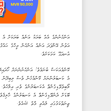
އަންހެނުންގެ އެއް ބަޔަކު އަނެއް ބަޔަކަށް އެ މ
އަތުން އޭނާފަދަ އަނެއް އަންހެން މީހާގެ ޙައްޤު 
އުނދަގޫ ކަމަކަށެވެ.
ކޮންމެއަކަސް ބުނަމެވެ! އަންހެނުންނަށް ހޯދައިދޭ
އެ ކަނބަލުންނަށް ކޮންމެހެން ވެސް ލިބިދޭން ޖެ
ލޯބިވެވޮޑިގެންވާ އެކަނބަލުންގެ ވެރި އިލާހެވެ. 
ބޮޑަށް ދެނެވޮޑިގެންވާ އެ ކަނބަލުންގެ ޚާލިޤެވެ
ޒީނަތްކަމުގައި ލެއްވި މާތް ﷲއެވެ.