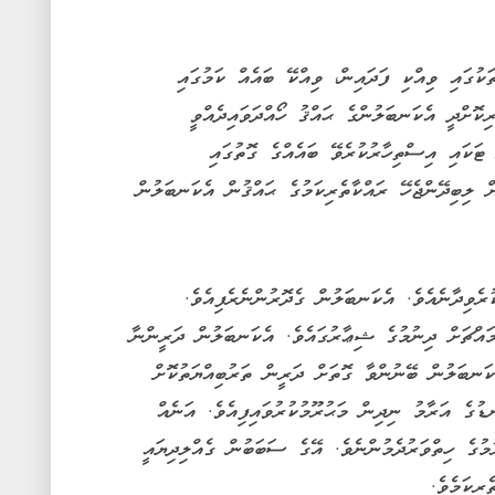
ަކުގައި ވިއްކި ފަދައިން، ވިއްކޭ ބައެއް ކަމުގައި
ިކޮށްދީ އެކަނބަލުންގެ ޙައްޤު ހޯއްދަވައިދެއްވީ
ޓަކައި އިސްތިހާރުކުރެވޭ ބައެއްގެ ގޮތުގައި
 ލިބިދޭންޖެހޭ ރައްކާތެރިކަމުގެ ޙައްޤުން އެކަނބަލުން
ރެވިދާނެއެވެ. އެކަނބަލުން ގެދޮރުންނެރެފިއެވެ.
ައްޗަށް ދިނުމުގެ ޝިޢާރުގައެވެ. އެކަނބަލުން ދަރީންނާ
ކަނބަލުން ބޭނުންވާ ގޮތަށް ދަރީން ތަރުބިއްޔަތުކޮށް
ނޑުގެ އަރާމު ނިދިން މަޙުރޫމުކުރުވައިފިއެވެ. އަނެއް
މުގެ ހިތްވަރުދެމުންނެވެ. އޭގެ ސަބަބުން ގެއްލިދިޔައީ
ރިކަމެވެ.