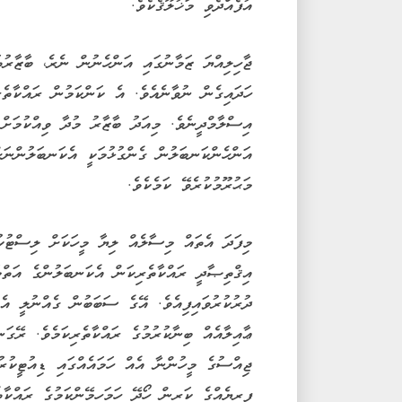
އުފެއްދެވި މަޚުލޫޤެކެވެ.
ޖާހިލިއްޔަ ޒަމާނުގައި އަންހެނުން ނެރެ، ބާޒާރުތ
ހަދައިގެން ނުވާނެއެވެ. އެ ކަންކަމުން ރައްކާތެރ
އިސްލާމްދީނެވެ. މިއަދު ބާޒާރު މުދާ ވިއްކުމަށް 
އަންހެންކަނބަލުން ގެންގުޅުމަކީ އެކަނބަލުންނަށް
މަޙުރޫމުކުރެވޭ ކަމެކެވެ.
މިފަދަ އެތައް މިސާލެއް ލިޔާ މީހަކަށް ލިސްޓުކު
އިޤްތިޞާދީ ރައްކާތެރިކަން އެކަނބަލުންގެ އަތްމ
ދުރުކުރުވައިފިއެވެ. އޭގެ ސަބަބުން ގެއްނުލީ އެ
ޢާއިލާއެއް ބިނާކުރުމުގެ ރައްކާތެރިކަމެވެ. ރޭގަ
ޖިއްސުގެ މީހުންނާ އެއް ހަމައެއްގައި ޑިއުޓީކުރު
ފިރިޔެއްގެ ކަރިން ހޯދޭ ހަމަހިމޭންކަމުގެ ރައްކާތެ