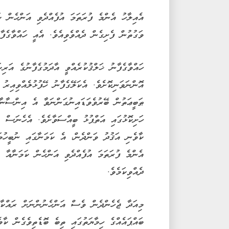
އެއިލާހު އެންމެ ފުރަތަމަ އުފެއްދެވި އަންހެން 
ވަގުތުން ފެށިގެން ދެއްވެވިއެވެ. އެއީ ހައްވާގެފާނ
ހައްވާގެފާނު ޚަލްޤުކުރެއްވީ އާދަމުގެފާނުގެ އަރިކ
އޮންނަވަނިކޮށެވެ. އެކަލޭގެފާނު ހޭފުޅުލެއްވިއިރު
ޠަބީޢަތުން ބޭރުވެވަޑައިނުގަންނަވާ އެ އިންސާނާ 
ހަށިކޮޅުގައި އަތްޕުޅު ބީއްސަވާށެވެ. އެހެނަސް 
ކާވެނި އަޤުދު ވަންދެން، އެ ކަމަނާގައި ނުބީހުމ
އެންމެ ފުރަތަމަ އުފެއްދެވި އަންހެން ކަމަނާއާ އ
ދެއްވިކަމެވެ.
މިއަދާ ޖެހެންދެން ވެސް އަންހެނުންނަށް ރައްކާތ
ބައްޕައެއްގެ ހިމާޔަތުގައި ތިބެ ބޮޑެތިވެގެން ކާ