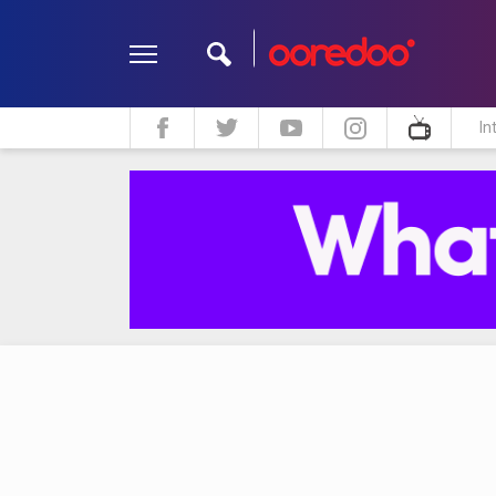
In
ދީން
ކޮލަމް
މަލްޓިމީޑިއާ