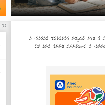
ގުޅޭ ޚ
ރު މާ ބޮޑަށް ހޯދައިދޭން ވަކާލާތުކުރެވޭ އެއްޗެކެވެ. އެ
ދ
ރ
ުންނެވެ. އެ ކަނބަލުންނަށް ބޭނުންވާ އެންމެ ބޮޑު
ދ
ފ
ދ
އ