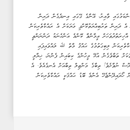
ުންކަމުގައި ވާއިރު، އޭނާގެ ގޭގައި އިނދެގެން ދަރިން
 އެ ދަރިން ތަރުބިއްޔަތުކޮށްފި މަޔަކަށް އެ ރައްކާތެރިކަން
ާޚިރަތްދުވަހަށް އީމާންވާ ކޮންމެ އަންހެނަކު ދަންނަންވީ
ކާތެރިކަން ލިބިގަތުމުގެ ޙައްޤު މާތް ﷲ ލައްވައިފައި
ަށް ތަބާވެގެން އުޅޭ މީހުންގެ ކިބައިން ފެންނަ، ޚިޔާލީ
ާޔޫސް ނުވާށެވެ! ތިބާގެ މަންޒިލް ތިބާއަށް އެނގެއެވެ. އެ
ް ހޯދައިދޭންޖެހޭ އެންމެ ބޮޑު ޙައްޤަކީ ރައްކާތެރިކަން