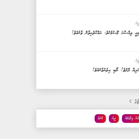
ީން
ިއީ ވިއްސާރަ މޫސުމެކެވެ. ރައްކާތެރިވާން ވާނެއެވެ!
ީން
ަދިޔާ ދޭށެވެ! ލޯބި އިތުރުވާނެއެވެ!
ެގު
ނުން ފިލާވަޅެއް
ދީން
ކޮލަމް