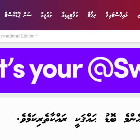
ި
ލައިފްސްޓައިލް
ރިޕޯޓް
މަލްޓިމީޑިއާ
ތައުލީމް
ސަން ޕޮޑްކާސްޓް
ternational Edition +
ނިޔެ
ވާހަކަ
ވިޔަފާރި
ލައިފްސްޓައިލް
ންމެ ބޮޑު ޙައްޤަކީ ރައްކާތެރިކަމެވެ.