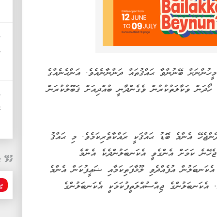
ދ
މ
ީހުންނަށް ބޭނުންވާ ޙައްޤުތައް ދަންނާނެއެވެ. އަންހެނެއްގެ
ހޯދަން ވަކާލަތުކުރުން ވެގެންދާނީ ބުއްދިއަށް ޤަބޫލުކުރަން
ދ
ހ
ންޖެހޭ އެންމެ ބޮޑު ޙައްޤަކީ ރައްކާތެރިކަމެވެ. މި ޙައްޤު
ހޭނެ ކަމަށް އެންގެވީ އެކަނބަލުންދެކެ އެންމެ
ގުޅޭ ޓ
އެކަނބަލުން އުފެއްދެވި ލޫޅާފަތިކަމާއި ޟަޢީފުކަން އެންމެ
. އެކަނބަލުންގެ ޖިއްސުއްލަތީފުކަމަކީ އެކަނބަލުންގެ
ދީ