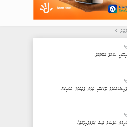
ަބަރު
ީން
ިބާއަކީ ސުންޕާ އެއްޗެކެވެ.
ީން
ާޙިޝްކަންކަމުގެ ވާހަކައާއި ޢަމަލު ފެތުރުމުގެ ނުބައިކަން.
ީން
ަމިއްލަ ނަފުސަށް ވެސް ޢަދުލުވެރިވާށެވެ!