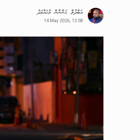
އަބްދުލް ޙަންނާން މުޙައްމަދު
14 May 2026, 13:58