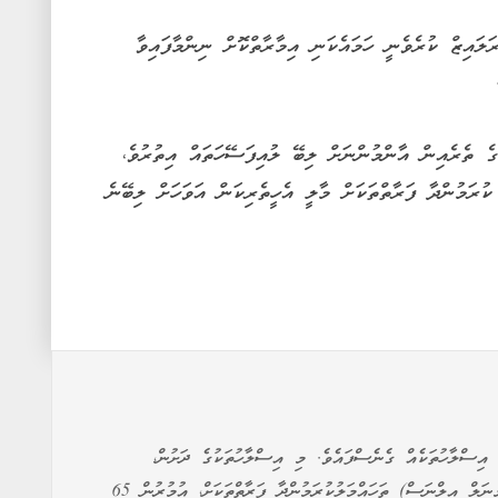
ައިޒް ކުރެވެނީ ހަމައެކަނި އިމާރާތްކޮށް ނިންމާފައިވާ
 ތެރެއިން އާންމުންނަށް ލިބޭ ލުއިފަސޭހަތައް އިތުރުވެ،
ުރަމުންދާ ފަރާތްތަކަށް މާލީ އެހީތެރިކަން އަވަހަށް ލިބޭނެ
އިސްލާހުތަކެއް ގެނެސްފައެވެ. މި އިސްލާހުތަކުގެ ދަށުން،
ގަދަނުވާނެކަމަށް ޑޮކްޓަރުން ކަނޑައަޅާފައިވާ ބަލިތައް (ޓާމިނަލް އިލްނަސް) ތަހައްމަލުކުރަމުންދާ ފަރާތްތަކަށް، އުމުރުން 65