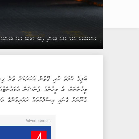
ކަސްރަތުކުރަން ނުކުމެ އުޅުނު ދުވަސްވީ މީހެއް: ގަދަނުވާ ވަރަށް ދުވަސްވު
ބަލީގެ ހާލަތު ހުރި ގޮތުން އަހަރަކަށް ވުރެ ގިނ
މީހުންނަށް، އެ މީހުންގެ ޕެންޝަން އެކައުންޓުގ
ގާނޫނަށް ގެނައި އިސްލާހުތައް ރައްޔިތުންގެ މަޖި