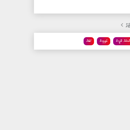
ެގު
ންޝަން އޮފީސް
މަޖިލިސް
ޚަބަރު