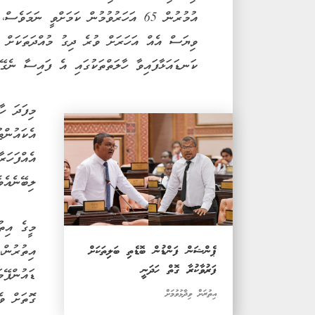
އުމުރުން 65 އަހަރުވުމުން ކަމަށްވީ ނަ
ވިޔަސް އެއް އަހަރަށް ވުރެ ދިގު މުއްދަތަކަށް ދ
ކަނޑައަޅާފައިވާ ހާލަތްތަކުގައި އެ ފައިސާ ނެގޭނ
މިފަދަ ހާ
އެކައުންޓ
އެއްފަހަ
ލިބޭނެއެވެ
މީގެ އިތ
ޕެންޝަން ފަންޑުން ބޮޑެތި ބަލިތަކަށް
އިތުރުން،
ފަރުވާކުރާ ގޮތް ހަދަނީ
ޑައުންޕޭމ
އިތުރަށް ވިދާޅުވުމަށް
ގޮތަށް ވ