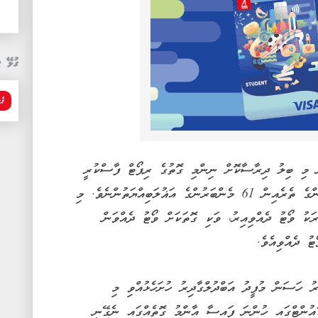
ގުޅޭ ޓ
ޕެ
ް މި ބިލު ދިރާސާކޮށް ނިންމި ގޮތުގެ ރިޕޯޓް ފާސްކުރީ
ވޯޓުގައި ބައިވެރިވެވަޑައިގެންނެވި 70 މެންބަރުންގެ ތެރެއިން 61 މެންބަރުންގެ އަޣުލަބިއްޔަތުންނެވެ. މި
ކު ވޯޓު ދެއްވިއިރު، ވަކި ގޮތަކަށް ވޯޓު ދެއްވަން
ޓު ދެއްވިއެވެ.
ު ހަސަން މުފީދު އަބްދުލްގާދިރު ހުށަހެޅުއްވި މި
އުންޓްގައި ހުންނަ ފައިސާ އާންމު ގޮތެއްގައި ނެގޭނީ