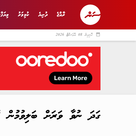
ރާއްޖެ
ދުނިޔެ
ކުޅިވަރު
ވިޔަފާރ
date_range
ހޮނިހިރު 08 އޮގަސްޓް 2026
ރާއްޖެ
ރިޕޯޓް
ދު
ގަދަ ނުވާ ވަރަށް ބަލިވުމުން 