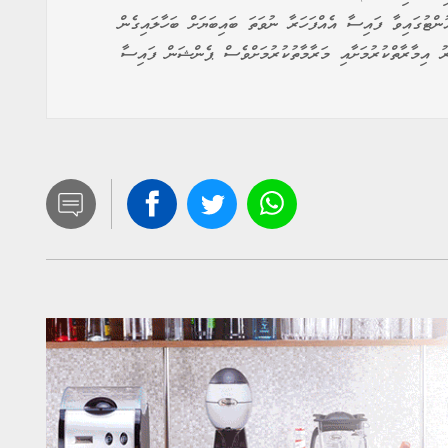
ްޓުގައިވާ ފައިސާ އެއްފަހަރާ ނުވަތަ ބައިބަޔަށް ބަހާލައިގެން
ރު އިމާރާތްކުރުމަށާއި މަރާމާތުކުރުމަށްވެސް ޕެންޝަން ފައިސާ