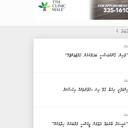
ަބަރު
ަބަރު
ވެރިން، ގާނޫނުއަސާސީ ބަދަލުކުރުން ހުއްޓުވަންޖެހޭ"
ަބަރު
ިންމަފުށީ ރިހެބާ ގުޅޭ ގިނަ ސުވާލުތަކެއް އިހުސާނަށް
ަބަރު
ރައީސަށް ބާރުތައް ދެވުމުން ޕީއެންސީ މެމްބަރުން ހިތާމަކުރޭ"