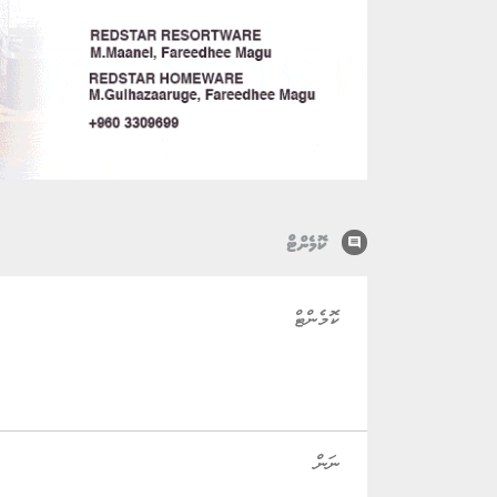
comment
ކޮމެންޓް