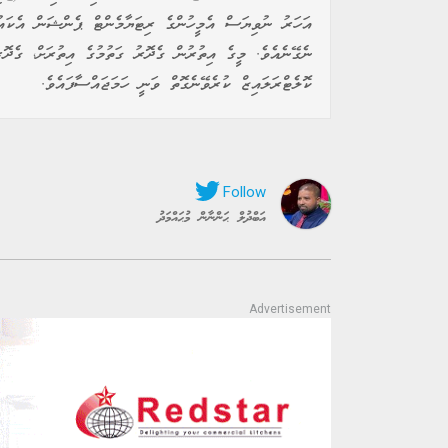
އަހަރު ނުވިޔަސް އެމީހުންގެ ރިޓަޔާމެންޓް ޕެންޝަން އެކައުނ
ނެގޭނެއެވެ. މީގެ އިތުރުން ގެދޮރު ގަތުމުގެ އިތުރަށް، ގެދޮ
ކޮލެޓްރަލައިޒް ކުރެވޭނެގޮތް ވަނީ ހަމަޖައްސާފައެވެ.
އަބްދުލް ޙަންނާން މުޙައްމަދު