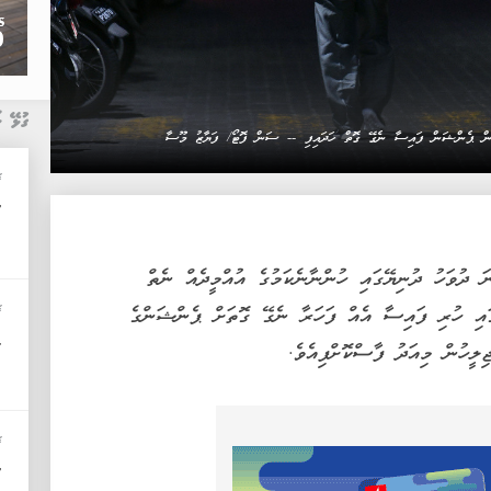
ގުޅޭ ޚ
މުން ޕެންޝަން ފައިސާ ނެގޭ ގޮތް ހަދައިފި -- ސަން ފޮޓޯ/ ފަޔާޒު މޫސާ
ޚ
"
ަ ދުވަހު ދުނިޔޭގައި ހުންނާނެކަމުގެ އުއްމީދެއް ނެތް
ޚ
ައި ހުރި ފައިސާ އެއް ފަހަރާ ނެގޭ ގޮތަށް ޕެންޝަންގެ
ހ
ލީހުން މިއަދު ފާސްކޮށްފިއެވެ.
ޚ
"