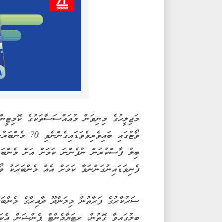
މަޖިލީހުގެ މިނިވަން މުއައްސަސާތަކުގެ ކޮމިޓީނ
ބިލު ފާސްކުރަން ނުފެންނަ ކަމަށް އަށް މެންބަރަ
ފެނިވަޑައިނުގަންނަވާ ކަމަށް އެއް މެންބަރަކު ވޯ
ސަރުކާރުގެ ފަރާތުން މިލަންދޫ ދާއިރާގެ މެންބަރ
ބިލުގައިވާ ގޮތުން، ރިޓަޔާމެންޓް ޕެންޝަން އެކަ