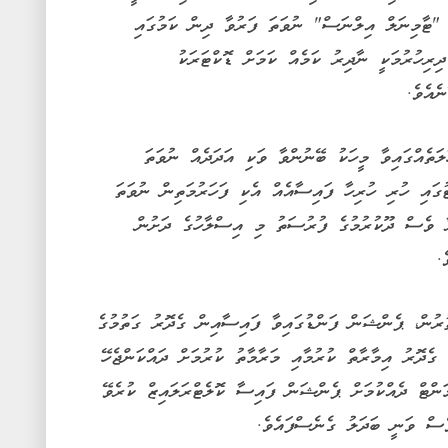
މަވެސް، "ޓާމިނަލް އިލްނަސް" ނުވަތަ ފަރުވާ ދިން ކަމުގައި
ިރިހުރުމަކީ ނާދިރު ކަމެއް ކަމަށް ޑޮކްޓަރަކު
ެއެވެ.
ލަތެއްގައިވާ މީހަކު ބޭނުންވާ ވަކި އަދަދެއް ނުވަތަ
ުގައި ހުރި ހުރިހާ ފައިސާއެއް އެކި ފަހަރުމަތިން ނުވަތަ
ރާ ވެސް ދޫކުރުމުގެ ފުރުސަތު މި އިސްލާހުގެ ދަށުން
.
ުރުން، ޕެންޝަން ފަންޑުގައިވާ ފައިސާއިން ގެދޮރު ގަތުމުގެ
 ގެދޮރު އިމާރާތް ކުރުމާއި މަރާމާތު ކުރުމަށް ދައްކަންޖެހޭ
ަންޓް ދެއްކުމަށް ޕެންޝަން ފައިސާ ކޮލެޓްރަލައިޒް ކުރެވޭ
ެސް ވަނީ ބަދަލު ގެނެސްފައެވެ.