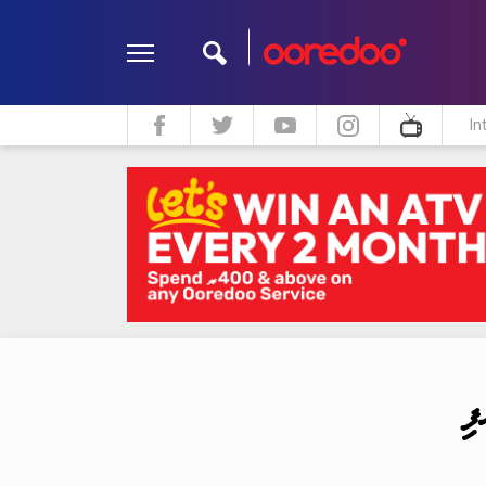
In
ދީން
ކޮލަމް
މަލްޓިމީޑިއާ
ި