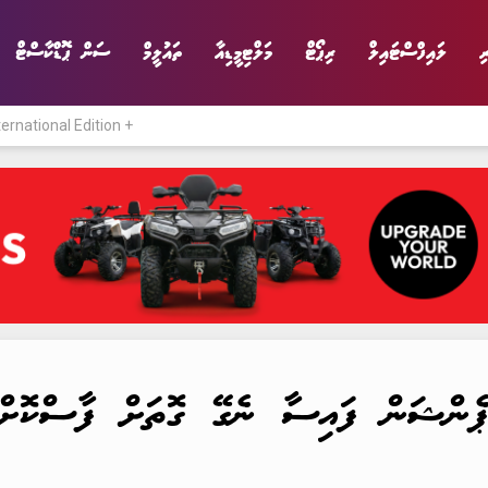
ި
ލައިފްސްޓައިލް
ރިޕޯޓް
މަލްޓިމީޑިއާ
ތައުލީމް
ސަން ޕޮޑްކާސްޓް
ternational Edition +
ނިޔެ
ވާހަކަ
ވިޔަފާރި
ލައިފްސްޓައިލް
ޕެންޝަން ފައިސާ ނެގޭ ގޮތަށް ފާސްކޮށްފ