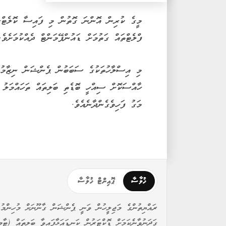
މީގެ ކުރިން އޮންނަ ގޮތުން މި ފައިސާ ކޮލެޓްރަލ
ފްލެޓްތައް ގަތުމަށް ޑައުންޕޭމަންޓް ދެއްކުމަށެވެ.
މި އިސްލާހުތަކުގެ ސަބަބުން ޕެންޝަން ނިޒާމުގެ
ހާއްސަކޮށް ސިއްހީ ބޮޑެތި ބަލިތައް ތަހައްމަލު ކ
މަގު ފަހިވެގެންދާނެއެވެ.
ޚުލާސާ
ޕޮއިންޓް ޚުލާސާ
ރައްޔިތުންގެ މަޖިލީހުން ވަނީ ޕެންޝަން ގާނޫނަށް މުހިންމު 