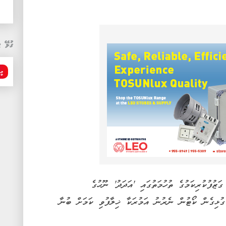
ގުޅޭ ޓ
މީ
ުފުކުރިކަމުގެ ތުހުމަތުގައި 'އަދަދު' ނޫހުގެ
 ގުޅިގެން ކޯޓުން ނެރުނު އަމުރަކާ ޚިލާފުވި ކަމަށް ބުނާ