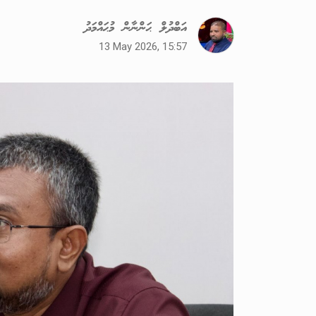
އަބްދުލް ޙަންނާން މުޙައްމަދު
13 May 2026, 15:57