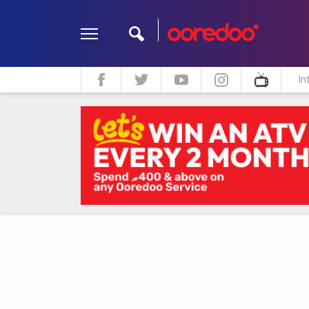
In
ދީން
ކޮލަމް
މަލްޓިމީޑިއާ