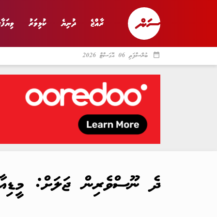
ރާއްޖެ
ދުނިޔެ
ކުޅިވަރު
ވިޔަފާރ
date_range
ބުރާސްފަތި 06 އޮގަސްޓް 2026
ރާއްޖެ
ރިޕޯޓް
ދު
ދެ ނޫސްވެރިން ޖަލަށް: މީޑިއާ