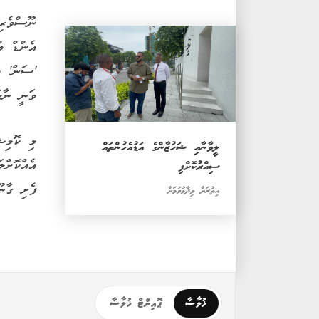
ނޫސްވެރިނ
އެންޑް ބ
'ސަން' އ
ވަނީ ނާކާ
މި ކޮމިޝ
ލީވާނާއި ޝަހުޒާންގެ އަޑުއެހުންތައް
އެއްކޮށްލ
ސިއްރުކޮށްފި
ފެށި ގާނޫ
އިތުރަށް ވިދާޅުވުމަށް
ޚުލާސާ
ޕޮއިންޓް ޚުލާސާ