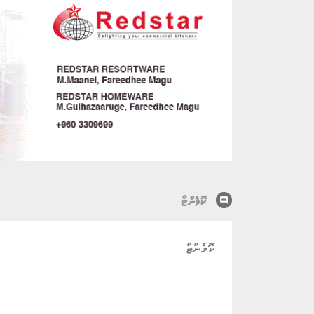
comment
ކޮމެންޓް