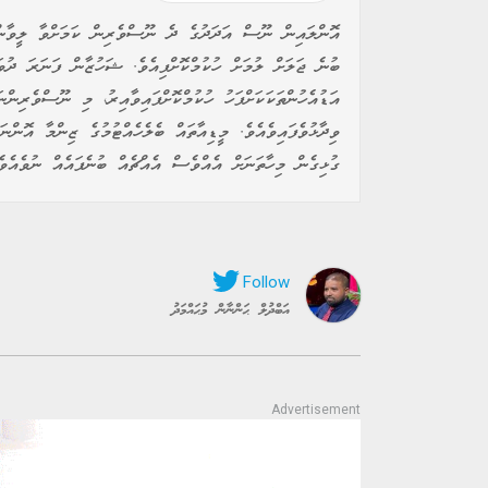
އޮންލައިން ނޫސް އަދަދުގެ ދެ ނޫސްވެރިން ކަމަށްވާ ލީވާން
ބުނެ ޖަލަށް ލުމަށް ހުކުމްކޮށްފިއެވެ. ޝަހުޒާން ފަނަރަ ދުވ
އަޑުއެހުންތަކަކަށްފަހު ހުކުމްކޮށްފައިވާއިރު، މި ނޫސްވެރިން
ވިދާޅުވެފައިވެއެވެ. މީޑިއާތައް ބެލެހެއްޓުމުގެ ޒިންމާ އޮނ
ގުޅިގެން މިހާތަނަށް އެއްވެސް އެއްޗެއް ބުނެފައެއް ނުވެއެވެ
އަބްދުލް ޙަންނާން މުޙައްމަދު