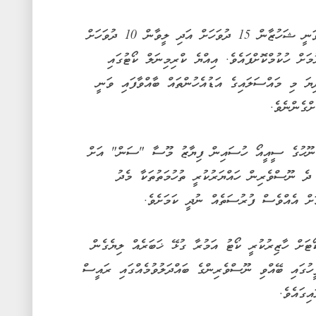
ކޯޓުން ވަނީ ޝަހުޒާން 15 ދުވަހަށް އަދި ލީވާން 10 ދުވަހަށް
މަށް ހުކުމްކޮށްފައެވެ. އިއްޔެ ކްރިމިނަލް ކޯޓުގައި
ިޔަ މި މައްސަލައިގެ އަޑުއެހުންތައް ބާއްވާފައި ވަނީ
ްގެންނެވެ.
 ނޫހުގެ ސީއީއޯ ހުސައިން ފިޔާޒު މޫސާ "ސަން" އަށް
 ދެ ނޫސްވެރިން ހައްޔަރުކުރީ ތުހުމަތުތަކާ މެދު
ަށް އެއްވެސް ފުރުސަތެއް ނުދީ ކަމަށެވެ.
ޓަށް ހާޒިރުކުރީ ކޯޓު އަމުރާ ގުޅޭ ޚަބަރެއް ލިޔެގެން
ހުގައި ބޭއްވި ނޫސްވެރިންގެ ބައްދަލުވުމެއްގައި ރައީސް
ިގައެވެ.