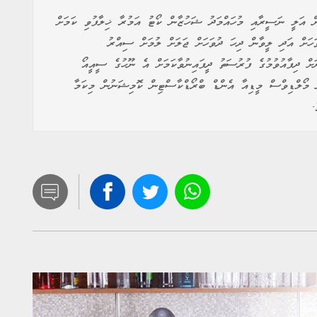
 އަލީ ނަސީރާއި މުހައްމަދު ޝަހުޒާން ކޯޓު އަމުރާ ޚިލާފުވި ކަމަށް
ަހަށް އަދި ލީވާން ދިހަ ދުވަހަށް ޖަލަށް ލުމަށް ސިއްރު
ނަށް ދިފާއުވުމުގެ ފުރުސަތު ދީފައިނުވާކަމަށް އެ ނޫހުގެ ސީއީއޯ
ްނަ މޯލްޑިވްސް މީޑިއާ އެންޑް ބްރޯޑްކާސްޓިން ކޮމިޝަނުން މިކަމާ
.