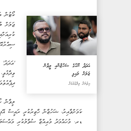
ޖަލަށް ލު
ކުރިއަށްދ
ސިއްރުކޮށ
'އަދަދު'
އަދަދު ނޫހުގެ ޝަހުޒާނާއި ލީވާން
ވިދާޅުވީ،
ޖަލަށް ލައިފި
ދިފާއުވުމ
އިތުރަށް ވިދާޅުވުމަށް
ލީވާން ކޯ
ކަމަށްވާއިރު، ޝަހުޒާން ހާޒިރުކުރީ ރައީސް އޮފީ
ޑރ. މުހައްމަދު މުއިއްޒާ ސުވާލުކުރި މައްސަލައ