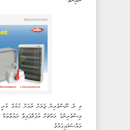
ނުދިނެވެ.
މި ދެ ނޫސްވެރިން ޖަލަށް ލުމަށް ހުކުމް ކުރީ ގަޒ
އިސްވެރިންގެ މައްޗަށް އުފުލާފައިވާ ދައުވާތަކާ
މައްސަލައިގައެވެ.