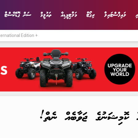
ި
ލައިފްސްޓައިލް
ރިޕޯޓް
މަލްޓިމީޑިއާ
ތައުލީމް
ސަން ޕޮޑްކާސްޓް
ternational Edition +
ނިޔެ
ވާހަކަ
ވިޔަފާރި
ލައިފްސްޓައިލް
 ކޮމިޝަނުގެ ޖަވާބެއް ނެތް!