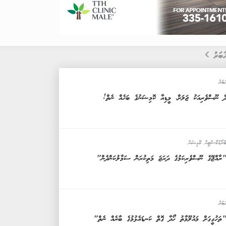
ަބަރު
ަބަރު
ެ ނޫސްވެރިއަކު ޖަލަށް، މީޑިއާ ކޮމިޝަނުގެ ބަހެއް ނެތް!
ްރޯޑުކާސްޓިން ކޮމިޝަން
ރާއްޖޭގެ ނޫސްވެރިކަމުގެ ދަރަޖަ މަތިކުރަން ސަމާލުކަންދެން"
ަބަރު
ތަހުގީގަށް މައުލޫމާތު ހޯދާ ގޮތް ކަނޑައެޅުމުގެ ބާރެއް ނެތް"