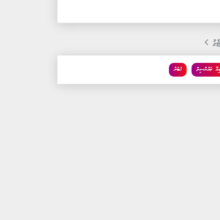
ެގު
ޑިއާ ކައުންސިލް
ޚަބަރު