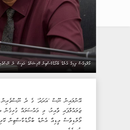
މޯލްޑިވްސް މީޑިއާ އެންޑް ބްރޯޑްކާސްޓިން ކޮމިޝަންގެ ރައީސް: ދެ ނޫސްވެރިނ
އޮންލައިން ނޫސް 'އަދަދު' ގެ ދެ ނޫސްވެރިން ކ
ޖަލައްލާފައި ވާއިރު، މި މައްސަލައާ ގުޅިގެން މީ
މޯލްޑިވްސް މީޑިއާ އެންޑް ބްރޯޑްކާސްޓިން ކޮމި