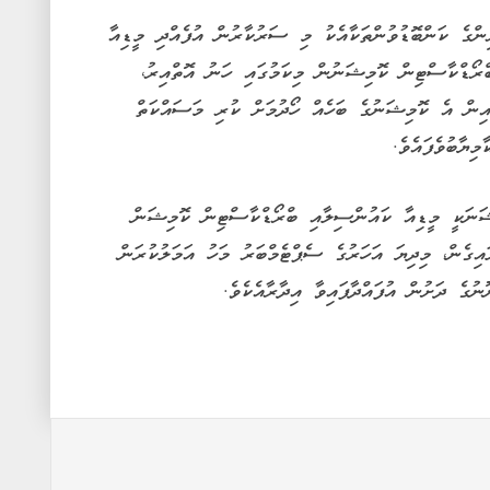
ްގެ ކަންބޮޑުވުންތަކާއެކު މި ސަރުކާރުން އުފެއްދި މީޑިއާ
ްރޯޑްކާސްޓިން ކޮމިޝަނުން މިކަމުގައި ހަނު އޮތްއިރު،
ިން އެ ކޮމިޝަނުގެ ބަހެއް ހޯދުމަށް ކުރި މަސައްކަތް
މިޔާބުވެފައެވެ.
ަނަކީ މީޑިއާ ކައުންސިލާއި ބްރޯޑްކާސްޓިން ކޮމިޝަން
ައިގެން، މިދިޔަ އަހަރުގެ ސެޕްޓެމްބަރު މަހު އަމަލުކުރަން
ނުގެ ދަށުން އުފައްދާފައިވާ އިދާރާއެކެވެ.