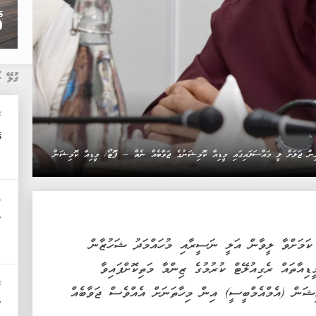
ގުޅޭ ޚ
ޚ
ދ
ް ޖަލަށް ލީ މައްސަލައިގައި މީޑިއާ ކޮމިޝަނުގެ ޖަވާބެއް ނެތް -- ފޮޓޯ/ މީޑިއާ ކޮމިޝަން
ބ
"
ަމަށްވާ ލީވާން އަލީ ނަސީރާއި މުހައްމަދު ޝަހުޒާން
ޑިއާތައް ރެގިއުލޭޓް ކުރުމުގެ ޒިންމާ މަތިކޮށްފައިވާ
ޚ
ޝަން (އެމްއެމްބީސީ) އިން މިހާތަނަށް އެއްވެސް ޖަވާބެއް
"