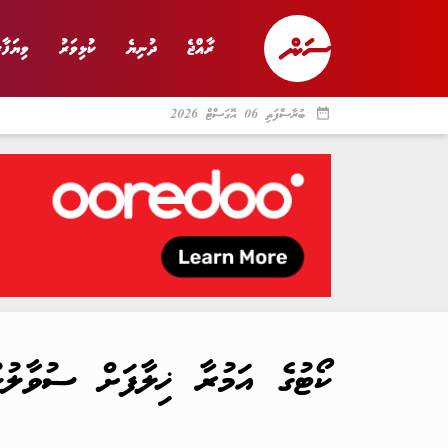
ރާއްޖެ
ދުނިޔެ
ކުޅިވަރު
ވިޔަފާރ
date_range
ބުރާސްފަތި 06 އޮގަސްޓް 2026
ރާއްޖެ
ރިޕޯޓް
ދު
ކޯޓުގެ އަމުރާ ޚިލާފަށް ސުވާލުކ