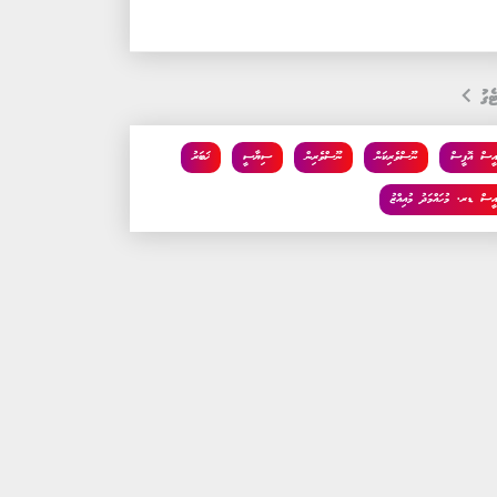
ެގު
އީސް އޮފީސް
ނޫސްވެރިކަން
ނޫސްވެރިން
ސިޔާސީ
ޚަބަރު
އީސް ޑރ. މުހައްމަދު މުއިއްޒު