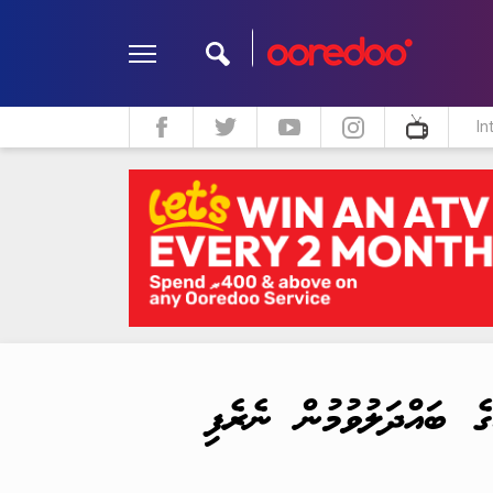
In
ދީން
ކޮލަމް
މަލްޓިމީޑިއާ
ެ ބައްދަލުވުމުން ނެރެފި