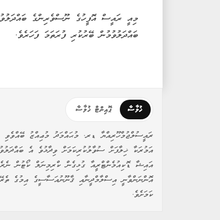
މިއީ ރައީސް އޮފީހުގެ ނޫސްވެރިންގެ ބައްދަލުވު
ބައްދަލުވުމުން ބޭރުކުރި ފުރަތަމަ ފަހަރެވެ.
ޚުލާސާ
ޕޮއިންޓް ޚުލާސާ
ރައީސުލްޖުމްހޫރިއްޔާ ޑރ. މުޙައްމަދު މުޢިއްޒު ބޭއްވެވި ނ
އަމުރަކާ ޚިލާފަށް ސުވާލުކުރިކަމަށް ވިދާޅުވެ އެ ބައްދަލުވ
އައިޝާ ޑޮކިއުމެންޓްރީއާ ގުޅިގެން ކްރިމިނަލް ކޯޓުން ނެރެފ
އޮންނަންވާނީ އިސްލާމްދީނާއި ޤާނޫނުއަސާސީގެ އިމުގެ ތެރޭގ
ކަމަށެވެ.