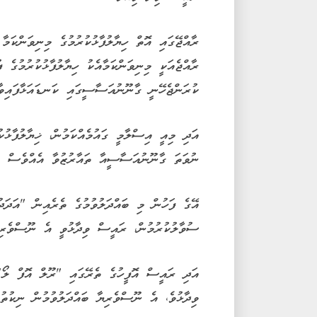
ރާއްޖޭގައި އޮތް ހިޔާލުފާޅުކުރުމުގެ މިނިވަންކަމާ
ރާއްޖެއަކީ މިނިވަންކަމާއެކު ހިޔާލުފާޅުކުރުމުގެ
ކުރަންޖެހޭނީ ގާނޫނުއަސާސީގައި ކަނޑައަޅާފައިވާ
އަދި މިއީ އިސްލާމީ ގައުމެއްކަމުން، ޚިޔާލުފާޅުކ
ނުވަތަ ގާނޫނުއަސާސީއާ ތައާރުޒުވާ އެއްވެސް ކަމ
އޭގެ ފަހުން މި ބައްދަލުވުމުގެ ތެރެއިން "އަދަ
ސުވާލުކުރުމުން، ރައީސް ވިދާޅުވީ އެ ނޫސްވެރިޔ
އަދި ރައީސް އޮފީހުގެ ތެރޭގައި "ރޫލް އޮފް ލޯ"
ވިދާޅުވެ، އެ ނޫސްވެރިޔާ ބައްދަލުވުމުން ނިކުތުމ