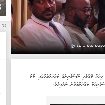
ގުޅޭ ޚ
ޚ
"
ައްދަލުވުމުން ނެރުން -- ސަން ފޮޓޯ
ޚ
ތ
މިއަދު ބޭއްވެވި ނޫސްވެރިންގެ ބައްދަލުވުމުގައި، ކޯޓު
ވެރިއަކު ބައްދަލުވުމުން ނެރެފިއެވެ.
ޚ
"