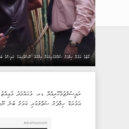
ކޯޓުގެ އަމުރާ ޚިލާފަށް ސުވާލުކުރިކަމަށް ވިދާޅުވެ، ނޫސްވެރިއަކު ރައީސްގެ ބ
ރައީސުލްޖުމްހޫރިއްޔާ ޑރ. މުޙައްމަދު މުޢިއްޒު 
އަމުރަކާ ޚިލާފަށް ސުވާލުކުރި ކަމަށް ބުނެ ނޫސް