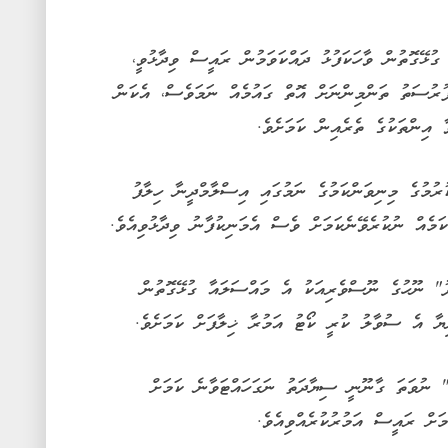
 ގުޅޭގޮތުން ވާހަކަފުޅު ދައްކަވަމުން ރައީސް ވިދާޅުވީ،
 ފުރުސަތު ތަންމިންނަށް އޮތް ގައުމެއް ނަމަވެސް، އެކަން
 އިންތަކުގެ ތެރެއިން ކަމަށެވެ.
ުރުމުގެ މިނިވަންކަމުގެ ނަމުގައި އިސްލާމްދީނާ ހިލާފު
ެއް ނުކުރެވޭނެކަމަށް ވެސް އެމަނިކުފާނު ވިދާޅުވިއެވެ.
ދު" ނޫހުގެ ނޫސްވެރިއަކު އެ މައްސަލައާ ގުޅޭގޮތުން
ާ އެ ސުވާލު ކުރީ ކޯޓު އަމުރާ ޚިލާފަށް ކަމަށެވެ.
 ނުވަތަ ގާނޫނީ ސިޔާދަތު ނަގަހައްޓަވާނެ ކަމަށް
ަށް ރައީސް އަމުރުކުރެއްވިއެވެ.