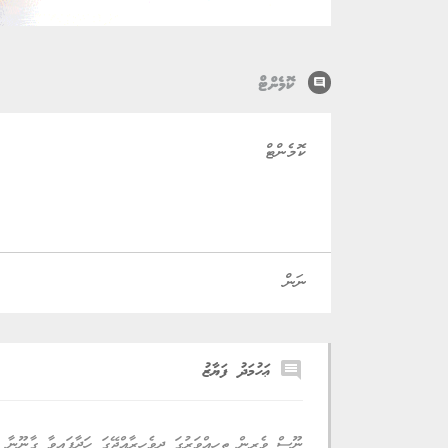
comment
ކޮމެންޓް
comment
ޢަހުމަދު ފަޔާޒު
ނޫސް ވެރިން ތިހިއްވަރުގަ ދިވެހިރާއްޖޭގަ ހަދާފައިވާ ގާނޫނާ ގ