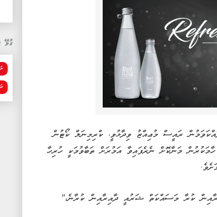
ގުޅޭ ޓ
ރަ
ރަ
ައްކަވަމުން ރައީސް މުޢިއްޒު ވިދާޅުވީ، ކްރިމިނަލް ކޯޓުން
ާމަކުރުން މަނާކޮށް ނެރެފައިވާ އަމުރަށް ތަބާވުމަކީ ހުރިހާ
ށެވެ.
އިން ކުރާ މަސައްކަތް ޝަރުއީ ދާއިރާއިން ކުރާނެ،"