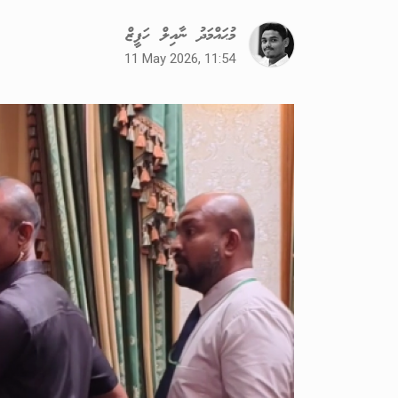
މުޙައްމަދު ނާއިލް ހަފީޒް
11 May 2026, 11:54