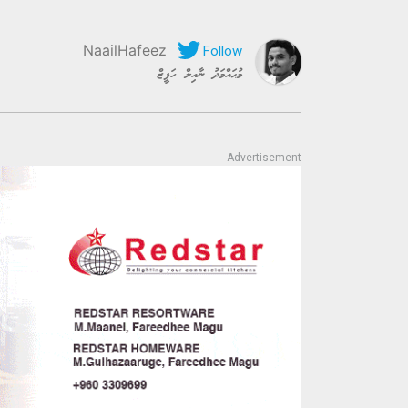
NaailHafeez
މުޙައްމަދު ނާއިލް ހަފީޒް