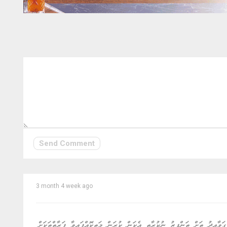
Send Comment
3 month 4 week ago
ަވާއިދު ތަށް ތަންފީޒު ނުކުރާތީ އެކަން ކުރަން މަތިކޮއްފައިވާ ފަރާތްތަކަށް