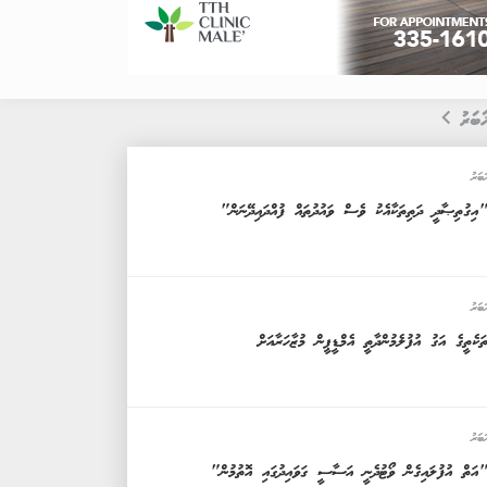
ަބަރު
ަބަރު
އިގުތިޞާދީ ދަތިތަކާއެކު ވެސް ވައުދުތައް ފުއްދައިދޭނަން"
ަބަރު
ަކެތީގެ އަގު އުފުލެމުންދާތީ އެމްޑީޕީން މުޒާހަރާއަށް
ަބަރު
އަތް އުފުލައިގެން ވޯޓުދެނީ އަސާސީ ގަވައިދުގައި އޮތުމުން"