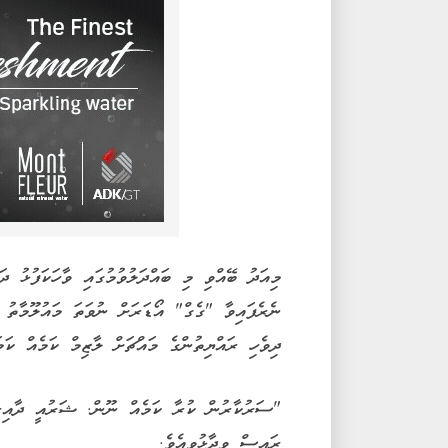
މިއަދު ބޭއްވި މި ބައްދަލުވުމުގައި ވާހަކަފުޅު ދ
ނެރެފައިވާ "ގެގް" އޯޑަރަށް ނުވަތަ މައުލޫމާތު ހ
ދިވެހި ރައްޔިތުންގެ މައްޗަށް ލާޒިމް ކަމެއް ކަމަ
"ސަރުކާރުން ކުރާ ކަމެއް ނޫން. ޝަރުއީ ދާއިރާ
ރައީސް ވިދާޅުވިއެވެ.