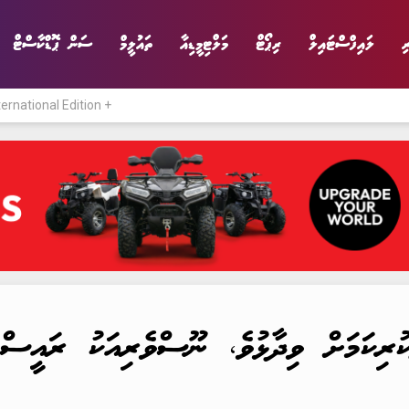
ި
ލައިފްސްޓައިލް
ރިޕޯޓް
މަލްޓިމީޑިއާ
ތައުލީމް
ސަން ޕޮޑްކާސްޓް
ternational Edition +
ނިޔެ
ވާހަކަ
ވިޔަފާރި
ލައިފްސްޓައިލް
ުރިކަމަށް ވިދާޅުވެ، ނޫސްވެރިއަކު ރައީސްގ