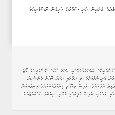
މެއްގެ ތެރެއިން، ކުރި ސުވާލަކާ ގުޅިގެން ނޫސްވެރިއަކު
ޫސްވެރިންގެ ބައްދަލުވުމެއްގައި، އަދަދު ނޫހުގެ ނޫސްވެރިއަކު ކޯޓު
ުމުން ވަނީ ނެރެފައެވެ. މި އަމުރަކީ އަދަދު ނޫހުން ގެނެސްދިން
ައިވާ އަމުރެކެވެ. ރައީސް ވިދާޅުވީ ޚިޔާލުފާޅުކުރުމުގެ މިނިވަންކަން
ައި ކަމަށާއި، ރައީސް އޮފީހުގައި ޤާނޫނީ ސިޔާދަތު ނަގަހައްޓަވާނެ