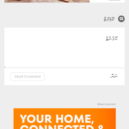
comment
ކޮމެންޓް
Send Comment