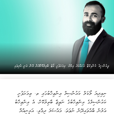
ޕީއެންސީގެ ކެންޑިޑޭޓް މުހައްމަދު އިމާދު: ތިމަރަފުށީ ވޯޓު ބާތިލުކޮށްދޭން އޭނާ ވަނީ އެދިފައި
ނިމިދިޔަ ލޯކަލް ކައުންސިލް އިންތިޚާބުގައި ތ. ތިމަރަފުށީ
ކައުންސިލްގެ އިންތިޚާބުގެ ނަތީޖާ ބާތިލުކޮށް، އެ އިންތިޚާބު
އަލުން ބާއްވައިދޭން ނުވަތަ، މައްސަލަ ދިމާވި، އަމީނިއްޔާ