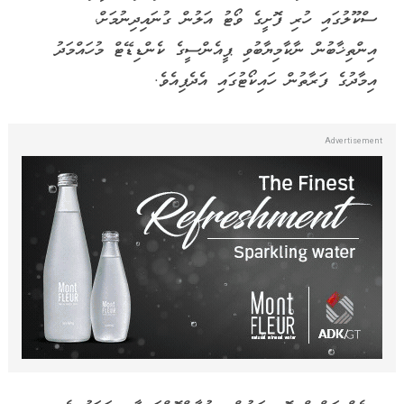
ސްކޫލުގައި ހުރި ފޮށީގެ ވޯޓު އަލުން ގުނައިދިނުމަށް،
އިންތިޚާބުން ނާކާމިޔާބުވި ޕީއެންސީގެ ކެންޑިޑޭޓް މުހައްމަދު
އިމާދުގެ ފަރާތުން ހައިކޯޓުގައި އެދެފިއެވެ.