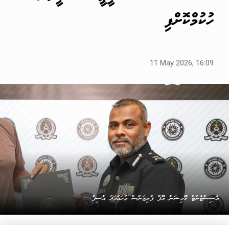
ހުކުމްކޮށްފި
11 May 2026, 16:09
އެސިސްޓެންޓް ކޮމިޝަނާ އޮފް ޕްރިޒަންސް މުހައްމަދު އާސިފް