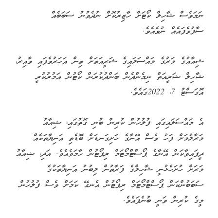
ނަމަވެސް ޝާހިލް ކޯޓަށް ހާޒިރުކޮށް ނުދެވުނު ސަބަބެއް
ސާފުވެފައެއް ނުވެއެވެ.
ޝިއާއުގެ މަރުގެ މައްސަލައިގެ ޝަރީއަތަށް ތިން އަހަރުވެފައި ވާއިރު،
ޝާހިލް ޝަރީއަތް ނިމެންދެން ބަންދުކުރަން ކޯޓުން އަމުރުކުރީ
އޮގަސްޓު 7، 2022ގައެވެ.
އެ މައްސަލައިގައި ފުލުހުން ކުރިން ބުނި ގޮތުގައި، ޝިއާއު
މަރާލުމަށް ފަހު ވެސް އޭނާގެ ހަށިގަނޑަށް ބޮޑެތި އަނިޔާތަކެއް
ދީފައިވާކަން އޭނާގެ ޕޯސްޓްމޯޓަމް ރިޕޯޓުން ހާމަވެއެވެ. އަދި، ޝިއާއު
މަރަށް ހުށަހެޅުނީ ޝާހިލްގެ ފަރާތުން ލިބުނު އަނިޔާތަކުގެ
ސަބަބުންކަން ޕޯސްޓްމޯޓަމް ރިޕޯޓުން އެނގޭ ކަމަށް ވެސް ފުލުހުން
މީގެ ކުރިން ވަނީ ބުނެފައެވެ.