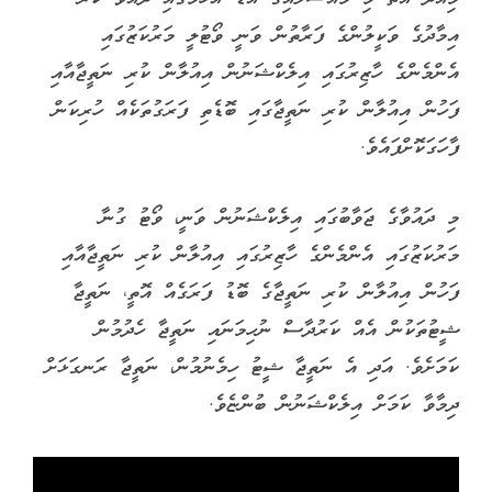
އިމާދުގެ ވަކީލުންގެ ފަރާތުން ވަނީ ވޯޓުލީ މަރުކަޒުގައި
އެންމެންގެ ހާޒިރުގައި އިލެކްޝަނުން އިއުލާން ކުރި ނަތީޖާއާއި
ފަހުން އިއުލާން ކުރި ނަތީޖާގައި ބޮޑެތި ފަރަގުތަކެއް ހުރިކަން
ފާހަގަކޮށްފައެވެ.
މި ދައުވާގެ ޖަވާބުގައި އިލެކްޝަނުން ވަނީ، ވޯޓު ގުނާ
މަރުކަޒުގައި އެންމެންގެ ހާޒިރުގައި އިއުލާން ކުރި ނަތީޖާއާއި
ފަހުން އިއުލާން ކުރި ނަތީޖާގެ ބޮޑު ފަރަގެއް އޮތީ، ނަތީޖާ
ޝީޓުތަކުން އެއް ކަރުދާސް ނުހިމަނައި ނަތީޖާ ހެދުމުން
ކަމަށެވެ. އަދި އެ ނަތީޖާ ޝީޓު ހިމެނުމުން، ނަތީޖާ ރަނގަޅަށް
ދިމާވާ ކަމަށް އިލެކްޝަނުން ބުންޏެވެ.