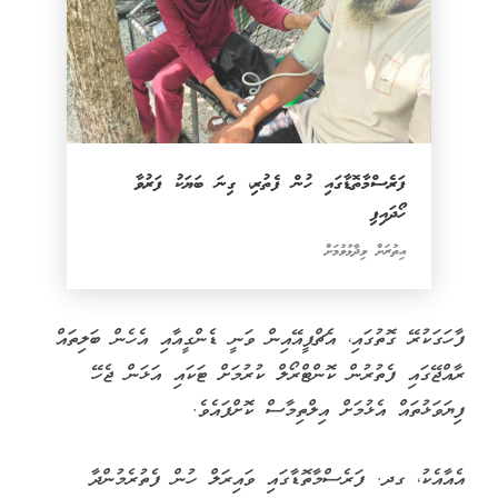
ފަރެސްމާތޮޑާގައި ހުން ފެތުރި، ގިނަ ބަޔަކު ފަރުވާ
ހޯދައިފި
އިތުރަށް ވިދާޅުވުމަށް
ފާހަގަކުރޭ ގޮތުގައި، އެޗްޕީއޭއިން ވަނީ ޑެންގީއާއި އެހެން ބަލިތައް
ރާއްޖޭގައި ފެތުރުން ކޮންޓްރޯލް ކުރުމަށް ޓަކައި އަޅަން ޖެހޭ
ފިޔަވަޅުތައް އެޅުމަށް އިލްތިމާސް ކޮށްފައެވެ.
އެއާއެކު، ގދ. ފަރެސްމާތޮޑާގައި ވައިރަލް ހުން ފެތުރެމުންދާ