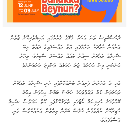
ދެހާސްބާވީސް ވަނަ އަހަރު، މާލޭގެ ގެއެއްގައި އަނިޔާވެރިކޮށް ޒުވާން
އަންހެން ކުއްޖަކު މަރާލާފައި އޮތް މައްސަލައިގެ ދައުވާ ލިބޭ
ޝާހިލްގެ މައްޗަށް ސިއްރު ބައެއް މައްސަލަ ސާބިތުވެ، މިހާރު
އަންނަނީ ތިން އަހަރުގެ ޖަލު ހުކުމެއް ތަންފީޒު ކުރަމުންނެވެ.
އަދި އެ އަހަރުން ފެށިގެން ބަންދުކޮށްފައި ހުރި ޝާހިލްގެ މައްޗަށް
ދައުލަތުން ކުރާ ދައުވާތަކުގެ ޚުލާސާ ބަޔާން އިއްވުން އިއްޔެ
ބޭއްވުމަށް ކްރިމިނަލް ކޯޓުގައި ތާވަލުކޮށްފައި އޮތް ނަމަވެސް، ޝާހިލް
ހާޒިރުކޮށް ނުދެވުމުން ޚުލާސާ ބަޔާން އިއްވުން އަނެއްކާވެސް ވަނީ
ފަސްވެފައެވެ.