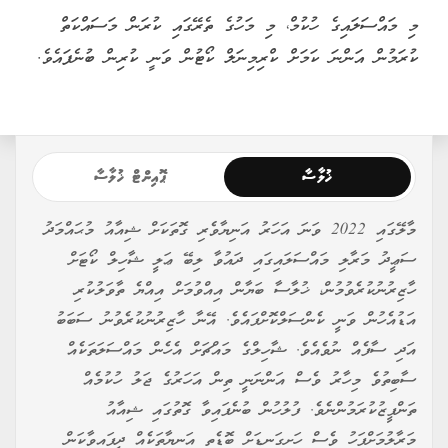
މި މައްސަލައިގެ ހުކުމް، މި މަހުގެ ތެރޭގައި ކުރަން މަސައްކަތް
ކުރަމުން އަންނަ ކަމަށް ކްރިމިނަލް ކޯޓުން ވަނީ ކުރިން ބުނެފައެވެ.
ޚުލާސާ
ޕޮއިންޓް ޚުލާސާ
މާލޭގައި 2022 ވަނަ އަހަރު އަނިޔާވެރި ގޮތަކަށް ޝިއާއު މުޙައްމަދު
ސަޢީދު މަރާލި މައްސަލައިގައި ދައުވާ ލިބޭ ޢަލީ ޝާހިލް ކޯޓަށް
ހާޒިރުނުކުރެވުމުން، ޚުލާސާ ބަޔާން އިއްވުމަށް އިއްޔެ ތާވަލުކުރި
އަޑުއެހުން ވަނީ ކެންސަލްކޮށްފައެވެ. އޭނާ ހާޒިރުނުކުރެވުނު ސަބަބު
އަދި ސާފެއް ނުވެއެވެ. ޝާހިލްގެ މައްޗަށް އެހެން މައްސަލަތަކެއް
ސާބިތުވެ މިހާރު ވެސް އަންނަނީ ތިން އަހަރުގެ ޖަލު ހުކުމެއް
ތަންފީޒުކުރަމުންނެވެ. ފުލުހުން ބުނެފައިވާ ގޮތުގައި ޝިއާއު
މަރާލުމަށްފަހު ވެސް ހަށިގަނޑަށް ބޮޑެތި އަނިޔާތަކެއް ދީފައިވާކަން