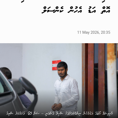
އޮތް އަޑު އެހުން ކެންސަލް
11 May 2026, 20:35
ކްރިމިނަލް ކޯޓުގެ އަޑުއެހުން ނިންމާލުމަށްފަހު ޝާހިލް ގެންދަނީ -- ސަން ފޮޓޯ/ މުހައްމަދު ޝާތިއު