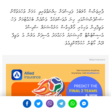
ޕްރިޒަންސް ކްލަބުގެ ފައިސާއަށް ހިޔާނަތްތެރިވީ ކަމަށް ތުހުމަތުކޮށް،
ސަސްޕެންޝަންގައި ގިނަ ދުވަސްތަކެއް ވަންދެން ބެހެއްޓުމަށް ފަހު،
ވަޒީފާއިން ވަކިކުރި މޯލްޑިވްސް ކަރެކްޝަނަލް ސާވިސްގެ
އެސިސްޓެންޓް ކޮމިޝަނަރު މުހައްމަދު އާސިފަށް އަލުން އެ ވަޒީފާ
ދޭން ކޯޓުން ހުކުމްކޮށްފިއެވެ.