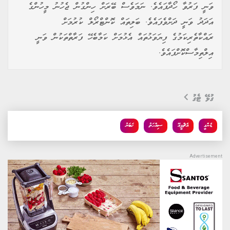
ވަނީ ފަރުވާ ހޯދާފައެވެ. ނަމަވެސް ބޭރަށް ހިންގުން ޖެހުނު މީހުންގެ
އަދަދު ވަނީ ދަށްވެފައެވެ. ބަލިތައް ކޮންޓްރޯލް ކުރުމަށް
ރައްކާތެރިކަމުގެ ފިޔަވަޅުތައް އެޅުމަށް ކަމާބެހޭ ފަރާތްތަކުން ވަނީ
އިލްތިމާސްކޮށްފައެވެ.
ގުޅޭ ޓެގު
ޑެންގީ
އެޗްޕީއޭ
ސިއްހަތު
ޚަބަރު