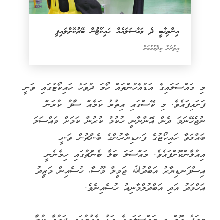
އިންތިޚާބީ ދެ މައްސަލައެއް ހައިކޯޓުން ބޭރުކޮށްލައިފި
އިތުރަށް ވިދާޅުވުމަށް
މި މައްސަލައިގެ އަޑުއެހުންތައް ހޯމަ ދުވަހު ހައިކޯޓުގައި ވަނީ
ފަށައިފައެވެ. މި ކޭސްގައި އިތުރު ކަމެއް ސާފު ކުރަން
ނުޖެހޭނަމަ ދެން އޮންނާނީ ހުކުމް ކުރުން ކަމަށް މައްސަލަ
ބައްލަވާ ހައިކޯޓުގެ ފަނޑިޔާރުންގެ ބެންޗުން ވަނީ
އިއުލާންކޮށްފައެވެ. މައްސަލަ ބަލާ ބެންޗުގައި ހިމެނެނީ
އިސްފަނޑިޔާރު އަބްދުﷲ ޖަމީލް މޫސާ، ހުސެއިން މަޒީދު
އަހްމަދު އަދި އަބްދުލްމާނިއު ހުސެއިނެވެ.
މިއަދު އޮތް މި މައްސަލައިގެ އަޑު އެހުމުގައި ދައުވާ ކުރާ