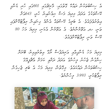
އެ ހިސާބުތަކުން ދައްކާ ގޮތުގައި، މާރިޗުގައި 601ގައި ހުރި ޑެންގީ
ކޭސްތަކުގެ އަދަދު މިދިޔަ މަސް ނިމުނުއިރު ހުރީ، 643އަށް
އިތުރުވެފައެވެ. އެ ބަލީގެ ކޭސްތައް އެންމެ ގިނައިން ރިޕޯޓުކޮށްފައި
ވަނީ، ހދ އަތޮޅުންނެވެ. އެ އަތޮޅުން އެކަނި، މިދިޔަ މަހު 80
ކޭސް ވަނީ ރިޕޯޓުކޮށްފައެވެ.
މިދިޔަ މަހު ޑެންގީއާއި އަރިދަފުސް ރޯގާ އިތުރުވިއިރު، ބޭރަށް
ހިންގުން ޖެހުނު މީހުންގެ އަދަދު ދަށްވި ކަމަށް އެޗްޕީއޭގެ
ހިސާބުތަކުން ދައްކައެވެ. މިގޮތުން، މިދިޔަ މަހު އެ ބަލި ޖެހިގެން
ރިޕޯޓުކުރީ، 3،993 މީހުންނެވެ.