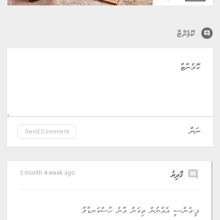
comment
ކޮމެންޓް
Send Comment
comment
ޤާދިރު
3 month 4 week ago
ޕީ.އެން،ސީ އެއްނުން ތިކަން ވާނެ ހާސްކަނޑާލާ