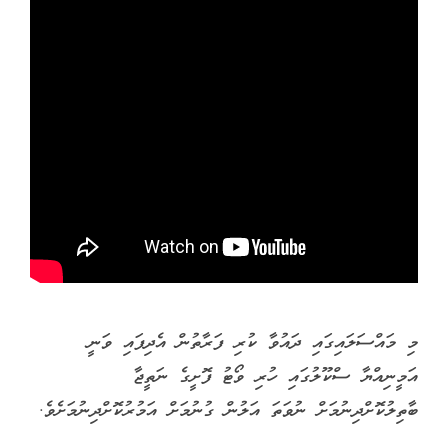
މި މައްސަލައިގައި ދައުވާ ކުރި ފަރާތުން އެދިފައި ވަނީ
އަމީނިއްޔާ ސްކޫލުގައި ހުރި ވޯޓު ފޮށީގެ ނަތީޖާ
ބާތިލުކޮށްދިނުމަށް ނުވަތަ އަލުން ގުނުމަށް އަމުރުކޮށްދިނުމަށެވެ.