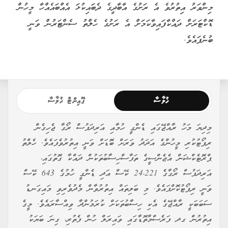
މިންވަރު އިތުރުވެ އެ ރަށުގެ އާބާދީގެ ދެބައިކުޅަ އެއްބައެއްހާ މީހުން
ޑޮކްޓަރަށް ދައްކާފައިވާކަމަށް އެ ރަށުގެ ހެލްތު ސެންޓަރުން ވަނީ
ބުނެފައެވެ.
ޚުލާސާ
ޕޮއިންޓް ޚުލާސާ
މިދިޔަ މަހު ރާއްޖޭގައި ޑެންގީ ހުމާއި އަރިދަފުސް ރޯގާ ޖެހިގެން
ރިޕޯޓުކުރި މީހުންގެ އަދަދު ވަރަށް ބޮޑަށް ވަނީ އިތުރުވެފައެވެ. ހެލްތު
ޕްރޮޓެކްޝަން އެޖެންސީގެ ތަފާސްހިސާބުތަކުން ދައްކާ ގޮތުގައި،
އަރިދަފުސް ރޯގާގެ 24،221 ކޭސް އަދި ޑެންގީ ހުމުގެ 643 ކޭސް
ވަނީ ރިޕޯޓުކޮށްފައެވެ. މި ބަލިތައް އިތުރުވާން މެދުވެރިވި މައިގަނޑު
ސަބަބަކީ ރާއްޖޭގެ އެކި ހިސާބުތަކަށް ކުރަމުންދާ ވިއްސާރައެވެ. މީގެ
އިތުރުން ގދ ފަރެސްމާތޮޑާގައި ވައިރަލް ހުން ފެތުރި، ގިނަ ބަޔަކު