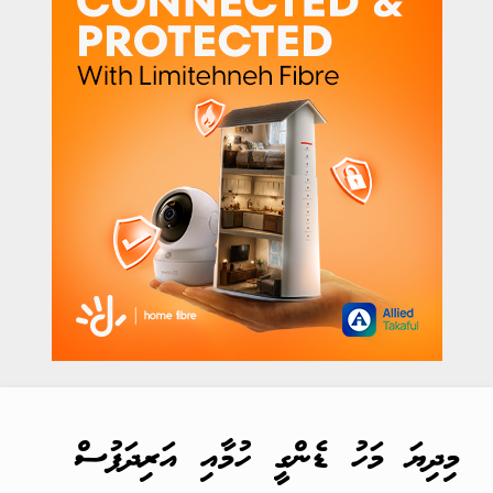
މިދިޔަ މަހު ޑެންގީ ހުމާއި އަރިދަފުސް