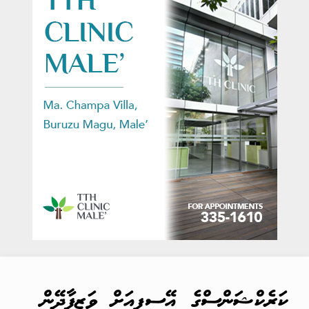
ކަރެކްޝަންސްގެ އޭސީޕީއަށް ވަޒީފާދޭން