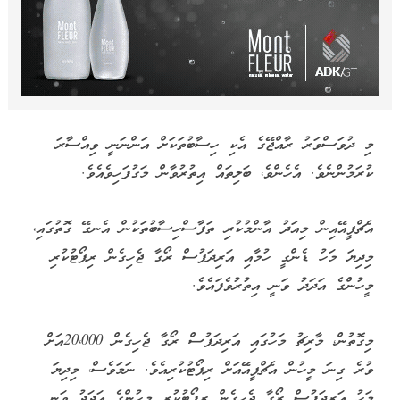
މި ދުވަސްވަރު ރާއްޖޭގެ އެކި ހިސާބުތަކަށް އަންނަނީ ވިއްސާރަ
ކުރަމުންނެވެ. އެހެންވެ، ބަލިތައް އިތުރުވާން މަގުފަހިވެއެވެ.
އެޗްޕީއޭއިން މިއަދު އާންމުކުރި ތަފާސްހިސާބުތަކުން އެނގޭ ގޮތުގައި،
މިދިޔަ މަހު ޑެންގީ ހުމާއި އަރިދަފުސް ރޯގާ ޖެހިގެން ރިޕޯޓުކުރި
މީހުންގެ އަދަދު ވަނީ އިތުރުވެފައެވެ.
މިގޮތުން، މާރިޗު މަހުގައި އަރިދަފުސް ރޯގާ ޖެހިގެން 20،000އަށް
ވުރެ ގިނަ މީހުން އެޗްޕީއޭއަށް ރިޕޯޓުކުރިއެވެ. ނަމަވެސް، މިދިޔަ
މަހު އަރިދަފުސް ރޯގާ ޖެހިގެން ރިޕޯޓުކުރި މީހުންގެ އަދަދު ވަނީ