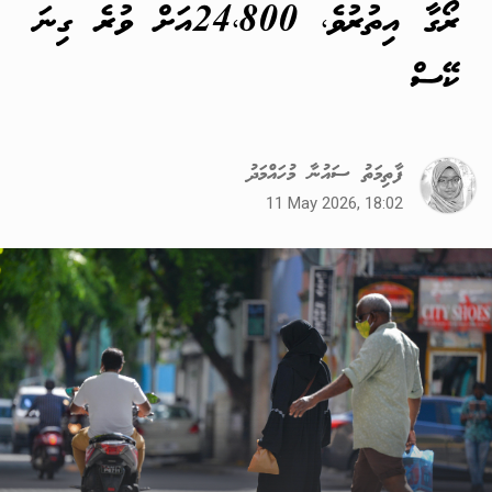
ރޯގާ އިތުރުވެ، 24،800އަށް ވުރެ ގިނަ
ކޭސް
ފާތިމަތު ސައުނާ މުހައްމަދު
11 May 2026, 18:02