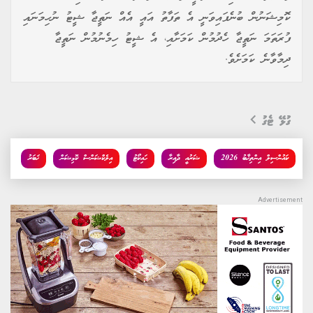
ކޮމިޝަނުން ބުނެފައިވަނީ އެ ތަފާތު އައީ އެއް ނަތީޖާ ޝީޓު ނުހިމަނައި
ފުރަތަމަ ނަތީޖާ ހެދުމުން ކަމަށާއި، އެ ޝީޓު ހިމެނުމުން ނަތީޖާ
ދިމާވާނެ ކަމަށެވެ.
ގުޅޭ ޓެގު
ކައުންސިލް އިންތިޚާބު 2026
ޝަރުއީ ދާއިރާ
ހައިކޯޓު
އިލެކްޝަންސް ކޮމިޝަން
ޚަބަރު