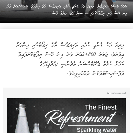
ބަޔަކު މާސްކު އަޅައިގެން: މިދިޔަ މަހު ޑެންގީ ހުމާއި އަރިދަފުސް ރޯގާ އިތުރުވެ، 24،800އަށް ވުރެ
ގިނަ ކޭސް ވަނީ ރިޕޯޓުކޮށްފައި -- ސަން ފޮޓޯ/ ފަޔާޒު މޫސާ
މިދިޔަ މަހު ޑެންގީ ހުމާއި އަރިދަފުސް ރޯގާ ރިޕޯޓުކުރި މިންވަރު
އިތުރުވެ، ޖުމުލަ 24،800އަށް ވުރެ ގިނަ ކޭސް ރިޕޯޓުކޮށްފައިވާ
ކަމަށް ހެލްތު ޕްރޮޓެކްޝަން އެޖެންސީ (އެޗްޕީއޭ)ގެ
ތަފާސްހިސާބުތަކުން ދައްކައިފިއެވެ.