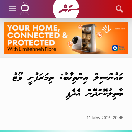
SSTV
SSTV LIVE
ކައުންސިލް އިންތިޚާބު: ތިމަރަފުށީ ވޯޓު
ބާތިލުކޮށްދޭން އެދެފި
11 May 2026, 20:45