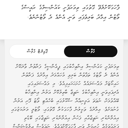
ފާހަގަކޮށްލެވޭ ގޮތުގައި ތިމަރަފުށީ ކައުންސިލްގެ ރައީސްގެ
ވޯޓުން އިމާދު ބަލިވެފައި ވަނީ އެންމެ ދެ ވޯޓުންނެވެ.
ޚުލާސާ
ޕޮއިންޓް ޚުލާސާ
ތިމަރަފުށީ ކައުންސިލް އިންތިޚާބުގައި ޕީއެންސީގެ ފަރާތުން ވާދަކޮށް
އެންމެ ދެ ވޯޓުގެ ތަފާތުން ބަލިވި މުހައްމަދު އިމާދުގެ ފަރާތުން
ހައިކޯޓަށް މައްސަލައެއް ހުށަހަޅައިފިއެވެ. މި މައްސަލައިގައި
އެދިފައިވަނީ އިންތިޚާބުގެ ނަތީޖާ ބާތިލުކޮށް އަލުން އިންތިޚާބު
ބޭއްވުމަށް، ނުވަތަ އަމީނިއްޔާ ސްކޫލުގައި ބެހެއްޓި ވޯޓު ފޮށި އަލުން
ގުނުމަށެވެ. އިމާދުގެ ވަކީލުން ފާހަގަކުރާ ގޮތުގައި، ވޯޓުލީ މަރުކަޒުގައި
އިއުލާންކުރި ނަތީޖާއާއި ފަހުން އިއުލާންކުރި ނަތީޖާގައި ބޮޑެތި
ފަރަގުތަކެއް ހުރިކަން ވަނީ ފާހަގަކޮށްފައެވެ. ނަމަވެސް އިލެކްޝަންސް