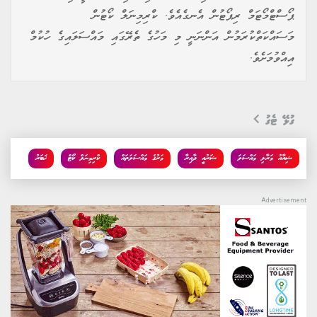
ޕޯސްޓްމޯޓަމް ރިޕޯޓުން އެނގެއެވެ. ކްރިމިނަލް ކޯޓުން
މަސައްކަތްކުރަމުން އަންނަނީ މި މަހުގެ ތެރޭގައި މައްސަލައިގެ ހުކުމް
އިއްވުމަށެވެ.
ގުޅޭ ޓެގު
ޝިއާއު މަރާލި މައްސަލަ
ޝަރުއީ ދާއިރާ
މަރުގެ މައްސަލަތައް
ކްރިމިނަލް ކޯޓް
ޚަބަރު