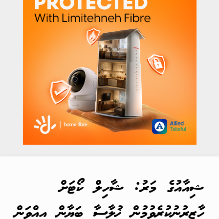
ޝިއާއުގެ މަރު: ޝާހިލް ކޯޓަށް
ހާޒިރުނުކުރެވުމުން ޚުލާސާ ބަޔާން އިއްވަން