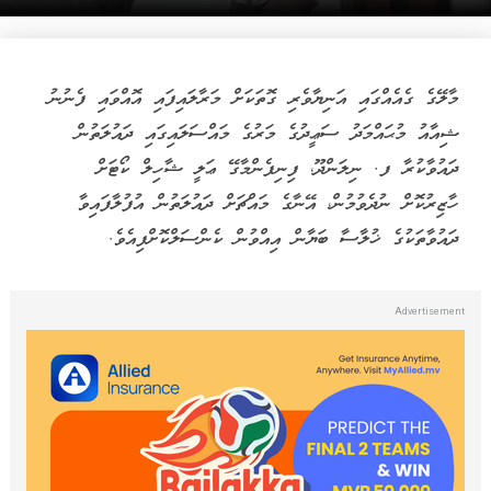
މާލޭގެ ގެއެއްގައި އަނިޔާވެރި ގޮތަކަށް މަރާލައިފައި އޮއްވައި ފެނުނު
ޝިއާއު މުޙައްމަދު ސަޢީދުގެ މަރުގެ މައްސަލައިގައި ދައުލަތުން
ދައުވާކުރާ ފ. ނިލަންދޫ، ފިނިފެންމާގޭ ޢަލީ ޝާހިލް ކޯޓަށް
ހާޒިރުކޮށް ނުދެވުމުން، އޭނާގެ މައްޗަށް ދައުލަތުން އުފުލާފައިވާ
ދައުވާތަކުގެ ޚުލާސާ ބަޔާން އިއްވުން ކެންސަލްކޮށްފިއެވެ.