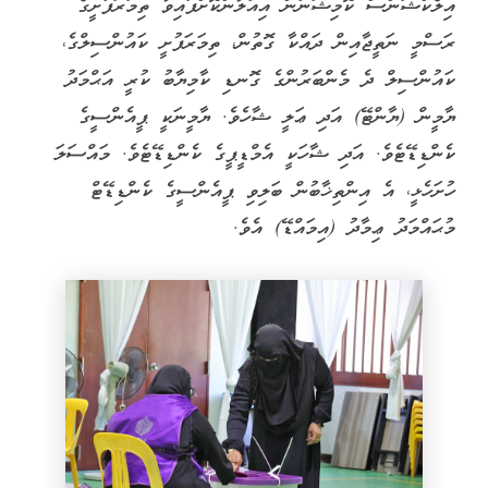
އިލެކްޝަންސް ކޮމިޝަނުން އިއުލާންކޮށްފައިވާ ތިމަރަފުށީގެ
ރަސްމީ ނަތީޖާއިން ދައްކާ ގޮތުން، ތިމަރަފުށީ ކައުންސިލްގެ،
ކައުންސިލް ދެ މެންބަރުންގެ ގޮނޑި ކާމިޔާބު ކުރީ އަޙްމަދު
ޔާމީން‎ (ޔާންޓޭ) އަދި ޢަލީ ޝާހެވެ. ޔާމީނަކީ ޕީއެންސީގެ
ކެންޑިޑޭޓެވެ. އަދި ޝާހަކީ އެމްޑީޕީގެ ކެންޑިޑޭޓެވެ. މައްސަލަ
ހުށަހެޅީ، އެ އިންތިޚާބުން ބަލިވި ޕީއެންސީގެ ކެންޑިޑޭޓް
މުޙައްމަދު ޢިމާދު‎ (އިމައްޑޭ) އެވެ.