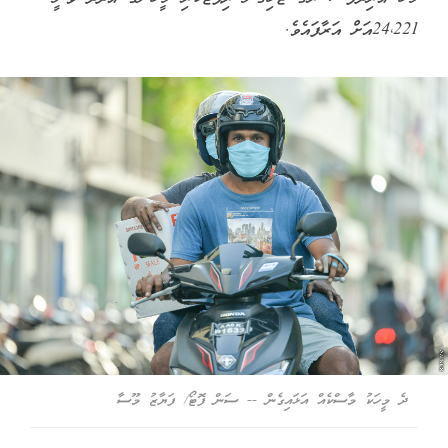
24،221އަށް އަރާފައެވެ.
ދެ މީހަކު މާސްކެއް އަޅައިގެން -- ސަން ފޮޓޯ/ ފަޔާޒު މޫސާ