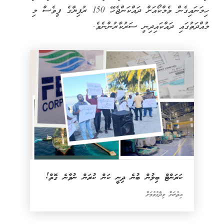
ހިމަނައިގެން ވެމްކޯއަށް ދައްކަންޖެހޭ 150 ރުފިޔާގެ ފީވެސް މި
މުއްދަތުގައި ދައްކައިދިނީ ސަރުކާރުންނެވެ.
ކަރަންޓް ބިލުން ބުނެ ދިނީ ކަން ކުރަން ނުވާނެ ގޮތް!
އިތުރަށް ވިދާޅުވުމަށް