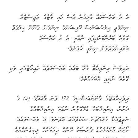
އެ ދެ މައްސަލައާ ގުޅިގެން ވެސް ހައި ކޯޓުގެ ރަޖިސްޓްރާ
ނިންމެވީ އިލެކްޝަންސް ކޮމިޝަންގެ ނިންމުން ގާނޫނާ ޚިލާފުވާ
ގޮތެއް ބަޔާންކޮށްދީފައި ނުވާތީ، އެ ދެ މައްސަލަ
ބަލައިނުގަތުމަށް ނިންމީ ކަމަށެވެ.
އަދިވެސް އިންތިޚާބާ ގުޅޭ ބައެއް މައްސަލަތައް ހައިކޯޓުގައި ވަކި
ގޮތެއް ނުނިމި އެބަހުއްޓެވެ.
ދިވެހިރާއްޖޭގެ ގާނޫނުއަސާސީގެ 172 ވަނަ މާއްދާގެ (ހ) ގެ
ދަށުން، އިންތިޚާބަކާ ގުޅޭގޮތުން ނުވަތަ އިންތިޚާބެއްގެ
ނަތީޖާއަކާ ގުޅޭގޮތުން ޝަކުވާއެއް އޮތްނަމަ، އެ މައްސަލައެއް
ކޯޓަށް ހުށަހެޅުމުގެ ފުރުޞަތު ކޮންމެ މީހަކަށްމެ ލިބިގެންވެއެވެ.