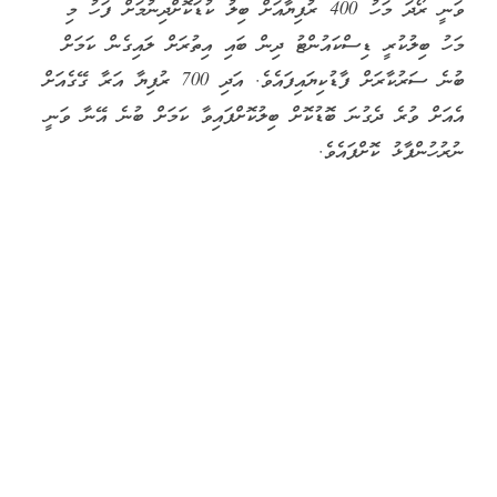
ވަނީ ރޯދަ މަހު 400 ރުފިޔާއަށް ބިލު ކުޑަކޮށްދިނުމަށް ފަހު މި
މަހު ބިލުކުރީ ޑިސްކައުންޓު ދިން ބައި އިތުރަށް ލައިގެން ކަމަށް
ބުނެ ސަރުކާރަށް ފާޑުކިޔައިފައެވެ. އަދި 700 ރުފިޔާ އަރާ ގޭގެއަށް
އެއަށް ވުރެ ދެގުނަ ބޮޑުކޮށް ބިލުކޮށްފައިވާ ކަމަށް ބުނެ އޭނާ ވަނީ
ނުރުހުންފާޅު ކޮށްފައެވެ.