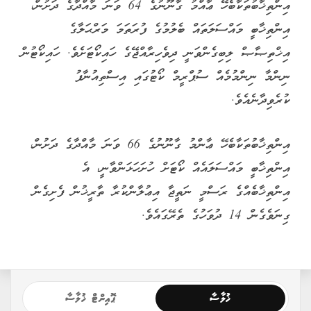
އިންތިޚާބުތަކާބެހޭ ޢާއްމު ގާނޫނުގެ 64 ވަނަ މާއްދާގެ ދަށުން،
އިންތިޚާބީ މައްސަލަތައް ބެލުމުގެ ފުރަތަމަ މަރްޙަލާގެ
އިޚްތިޞާޞް ލިބިގެންވަނީ ދިވެހިރާއްޖޭގެ ހައިކޯޓަށެވެ. ހައިކޯޓުން
ނިންމާ ނިންމުމެއް ސުޕްރީމް ކޯޓުގައި އިސްތިއުނާފު
ކުރެވިދާނެއެވެ.
އިންތިޚާބުތަކާބެހޭ ޢާންމު ގާނޫނުގެ 66 ވަނަ މާއްދާގެ ދަށުން،
އިންތިޚާބީ މައްސަލައެއް ކޯޓަށް ހުށަހަޅަންވާނީ، އެ
އިންތިޚާބެއްގެ ރަސްމީ ނަތީޖާ އިޢުލާންކުރާ ތާރީޚުން ފެށިގެން
ގިނަވެގެން 14 ދުވަހުގެ ތެރޭގައެވެ.
ޚުލާސާ
ޕޮއިންޓް ޚުލާސާ