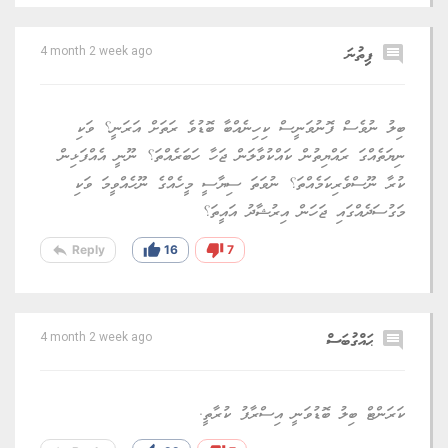
comment
ފިތުނަ
4 month 2 week ago
ބިލު ނުވެސް ފޮނުވަނީސް ކިހިނެއްބާ ބޮޑުވެ ރަތަށް އަރަނީ؟ ވަކި
ނިޔަތެއްގަ ރައްޔިތުން ކައްކުވާލަން ޖަހާ ހަބަރެއްތަ؟ ނޫނީ އެއްފަޅިން
ކުރާ ނޫސްވެރިކަމެއްތަ؟ ނުވަތަ ސިޔާސީ މީހެއްގެ ނޫހެއްވީމަ ވަކި
މަގުސަދެއްގައި ޖަހަން އިރުޝާދު އައީތަ؟
reply
thumb_up
thumb_down
Reply
16
7
comment
ޙައްގުބަސް
4 month 2 week ago
ކަރަންޓް ބިލު ބޮޑުވަނީ އިސްރާފު ކުރާތީ.