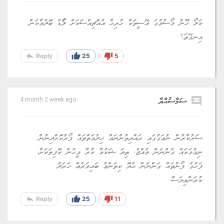
ކަލޯ ހޫނު މޯސުމުގަ އޭސީތަކާ ހުރިހާ އެއްޗިއްސަކަށް ލޯަޑު ބޮދުވާކަން
އިނގޭތަ؟
reply
thumb_up
thumb_down
Reply
25
5
comment
ސަމްސުއްޔާ
4 month 2 week ago
ސަރުކާރުން ނުއަގުގައި ރައްޔިތުންނައް ޚިދުމަތްތައް ފޯރުކޮށްދިނުން
ނިމުމަކައް ގެންނަން ވެއްޖެ. ތިޔަ ޝަކުވާ ކުރާ މީހުން ކޮފިތަކަށާ،
ފަހުގެ ފޯނުތައް ގަންނަން ޙެޔޮ ކިތަންމެ ބައިވަރެއް ޚަރަދު
ކުރަންވިޔަސް.
reply
thumb_up
thumb_down
Reply
25
11