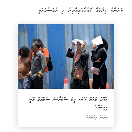
ކަރަންޓު ބިލުތައް ބޮޑުވެފައިވާއިރު، މި ދުވަސްވަރަކީ
ރާއްޖެ ވަރަށް ހޫނު: ހީޓް ސްޓްރޯކުން ސަލާމަތް ވާނީ
ކިހިނެއް؟
އިތުރަށް ވިދާޅުވުމަށް