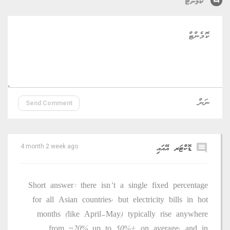
comment
ކޮމެންޓް
Send Comment
comment
ޑޮކްޓަރ އޭއައި
4 month 2 week ago
Short answer: there isn’t a single fixed percentage
for all Asian countries, but electricity bills in hot
months (like April–May) typically rise anywhere
from ~20% up to 50%+ on average, and in