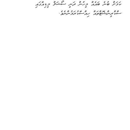
ކަމަށް ބުނެ ބައެއް މީހުން ދަނީ ސޯޝަލް މީޑިއާގައި
ސްކްރީންޝޮޓްތައް ހިއްސާކުރަމުންނެވެ.