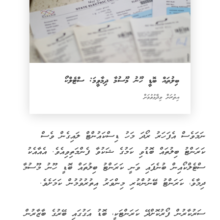
ބިލުތައް ބޮޑީ ހޫނު މޫސުމާ ދިމާވީމަ: ސްޓެލްކޯ
އިތުރަށް ވިދާޅުވުމަށް
ނަމަވެސް އެފަހަރު ރޯދަ މަހު ޑިސްކައުންޓް ލައިގެން ވެސް
ކަރަންޓު ބިލުތައް ބޮޑުވި ކަމުގެ ޝަކުވާ ފެންމަތިވިއެވެ. އެއާއެކު
ސްޓެލްކޯއިން ބުނެފައި ވަނީ ކަރަންޓު ބިލުތައް ބޮޑީ ހޫނު މޫސުމާ
ދިމާވެ، ކަރަންޓު ބޭނުންކުރި މިންވަރު އިތުރުވުމުން ކަމަށެވެ.
ސަރުކާރުން ފޯރުކޮށްދޭ ކަރަންޓަކީ، ބޮޑު އަގުގައި ބޭރުގެ ބާޒާރުން