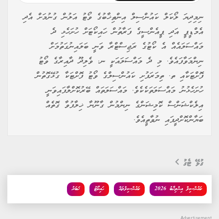
ނިމިދިޔަ ލޯކަލް ކައުންސިލް އިންތިޚާބުގެ ވޯޓު އަލުން ގުނުމަށް އެދި
އެމްޑީޕީ އަދި ޕީއެންސީގެ ފަރާތުން ހައިކޯޓަށް ހުށަހެޅި ދެ
މައްސަލައެއް އެ ކޯޓުގެ ރަޖިސްޓްރާ ވަނީ ބަލައިނުގަތުމަށް
ނިންމަވާފައެވެ. މި ދެ މައްސަލައަކީ ނ. ވެލިދޫ ދާއިރާގެ ވޯޓު
ފޮށްޓަކާއި ތ. ތިމަރަފުށި ކައުންސިލްގެ ވޯޓު ފޮށްޓަކާ ގުޅޭގޮތުން
ހުށަހެޅުނު މައްސަލަތަކެކެވެ. މައްސަލަތައް ބޭރުކޮށްލާފައިވަނީ
އިލެކްޝަންސް ކޮމިޝަންގެ ނިންމުން ގާނޫނާ ޚިލާފުވާ ގޮތެއް
ބަޔާންކޮށްދީފައި ނުވާތީއެވެ.
ގުޅޭ ޓެގު
ކައުންސިލް އިންތިޚާބު 2026
ކައުންސިލްތައް
ހައިކޯޓު
ޚަބަރު