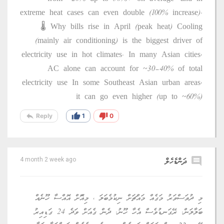
extreme heat cases can even double (100% increase).
🌡️ Why bills rise in April (peak heat) Cooling
(mainly air conditioning) is the biggest driver of
electricity use in hot climates. In many Asian cities,
AC alone can account for ~30–40% of total
electricity use In some Southeast Asian urban areas,
it can go even higher (up to ~60%)
reply
thumb_up
thumb_down
Reply
1
0
comment
ދަންޑެހެލް
4 month 2 week ago
މި ދުވަސްވަރު މަގެއް މައްޗަށް ނިކުމެބަލަ ، މިއޮަށް އޮއްސާ ހޫނެއް
ބަލާލަން. ރޭގަނޑުވެސް އެހާ ހޫނު. ދެން ގެއަށް ވަދެ 24 ގަޑިއިރު