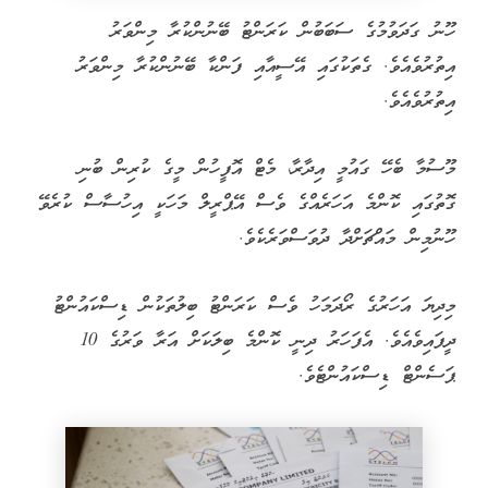
ހޫނު ގަދަވުމުގެ ސަބަބުން ކަރަންޓު ބޭނުންކުރާ މިންވަރު
އިތުރުވެއެވެ. ގެތަކުގައި އޭސީއާއި ފަންކާ ބޭނުންކުރާ މިންވަރު
އިތުރުވެއެވެ.
މޫސުމާ ބެހޭ ގައުމީ އިދާރާ، މެޓް އޮފީހުން މީގެ ކުރިން ބުނި
ގޮތުގައި ކޮންމެ އަހަރެއްގެ ވެސް އޭޕްރީލް މަހަކީ އިހުސާސް ކުރެވޭ
ހޫނުމިން މައްޗަށްދާ ދުވަސްވަރެކެވެ.
މިދިޔަ އަހަރުގެ ރޯދަމަހު ވެސް ކަރަންޓު ބިލުތަކުން ޑިސްކައުންޓު
ދީފައިވެއެވެ. އެފަހަރު ދިނީ ކޮންމެ ބިލަކަށް އަރާ ވަރުގެ 10
ޕަސެންޓް ޑިސްކައުންޓެވެ.