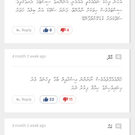
އެހެން މީހަކު ނުދައްކާތީ އެއްވަނީ ކަންނޭނގެ ސިސްޓަމު ރަނގަޅުވީމާ.
ސިސްޓަމުވެސް ހިތަކަށް ނާރާނޭތާ، ފަނަރަ ސަތޭކަ އަރާ ބިލެއް ހަތަރު
ސަތޭކަޔަށް ކުޑަކޮށްލާފާނޭކޭ.
reply
thumb_up
thumb_down
Reply
8
4
comment
އާދް
4 month 2 week ago
ހެޔޮއެއްގޮތެއްވެސް ނޯންނާނެ އިސްރާއީލް ބާގާ މީހުނައް ވުރެ
ގިނަދިވެހިންގެ ހިޔާލާ ފިކުރު ދެރަ
reply
thumb_up
thumb_down
Reply
22
11
comment
ޢަހު
4 month 2 week ago