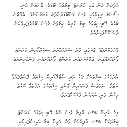
އެފަހުން ދެން އައި ކަރަންޓު ބިލުތައް ބޮޑުވެ، އާންމުން ދަނީ
ސޯޝަލް މީޑިއާގައި ވެސް ކަންބޮޑުވުންފާޅު ކުރަމުންނެވެ. އެގޮތުން
ބައެއް ގޭބީސީތަކުގެ ބިލު ކުރިއާ ޚިލާފަށް ދެގުނަ ބޮޑުވެފައިވާކަން
ފާހަގަކޮށްފައިވެއެވެ.
ފާހަގަކޮށްލެވޭ ގޮތުގައި މާލެ ސަރަހައްދަށް ސްޓެލްކޯއިން ކަރަންޓު
ފޯރުކޮށްދޭއިރު، އަތޮޅުތެރެއަށް ކަރަންޓު ފޯރުކޮށްދެނީ ފެނަކައިންނެވެ.
ރޯދަމަހުގެ ބިލުތަކަށް ފަހު އަދި ސްޓެލްކޯއިން ބިލުތައް ފޮނުވާފައެއް
ނެތެވެ. ނަމަވެސް ފެނަކައިން ފޮނުވި ބިލުތަކުގެ އަގުތައް ބޮޑުވެ
މީހުން ވަނީ ނުރުހުން ފާޅުކޮށްފައެވެ.
މީގެ ކުރިން 1،000 ރުފިޔާ ވެސް ނާރާ ގޭބީސީތަކުގެ ކަރަންޓު
ބިލުތަކަށް 3،000 ރުފިޔާއަށް ވުރެ މަތިން ބިލު އައިސްފައިހުރި