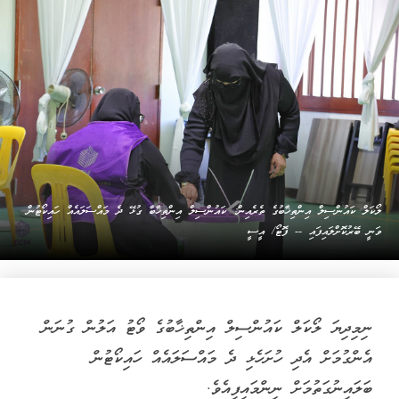
ލޯކަލް ކައުންސިލް އިންތިޚާބުގެ ތެރެއިން: ކައުންސިލް އިންތިޚާބާ ގުޅޭ ދެ މައްސަލައެއް ހައިކޯޓުން
ވަނީ ބޭރުކޮށްލައިފައި -- ފޮޓޯ/ އީސީ
ނިމިދިޔަ ލޯކަލް ކައުންސިލް އިންތިޚާބުގެ ވޯޓު އަލުން ގުނަން
އެންގުމަށް އެދި ހުށަހެޅި ދެ މައްސަލައެއް ހައިކޯޓުން
ބަލައިނުގަތުމަށް ނިންމައިފިއެވެ.