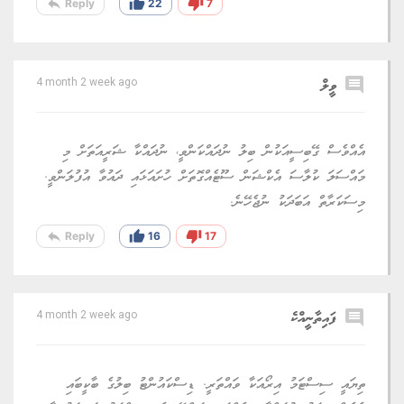
reply
thumb_up
thumb_down
Reply
22
7
comment
ވީލް
4 month 2 week ago
އެއްވެސް ގޭބިސީއަކުން ބިލު ނުދައްކަންވީ، ނުދައްކާ ޝަރީއަތަށް މި
މައްސަލަ ކުލާސަ އެކްޝަން ސޫޓެއްގޮތަށް ހުށައަޅައި ދައުވާ އުފުލަންވީ.
މިސަކަރާތް އަބަދަކު ނުޖެހޭނެ.
reply
thumb_up
thumb_down
Reply
16
17
comment
ފައިތާނީއްކެ
4 month 2 week ago
ތިޔައީ ސިސްޓަމު އިރޯއަކާ ވައްތަރީ. ޑިސްކައުންޓު ބިލުގެ ބާކީބައި