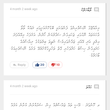
comment
ލޯބޯހަލާކު
4 month 2 week ago
މިރާއްޖޭގެ ނޫސްވެެރިންގެ ފެންވަރަކީ ބޮޑުހޮޅުއަށީގައި ދައްކާ ތޯތޯ
ވާހަކަތައް ނޫހުގައި ޖަހައިގެން ސަމާލުކަން ހޯދުން. އަޅެފަހެ މިއޮއްފަދަ
އިލްމީ އަދި އޭއަައި ޒަމާނުގައިވެސް ނެތީތަ ބިލްތަކުގެ ދިރާސާއެއް
ހަދައިގެން ހިސާބު ހަދާފަހުރި ގޮތް ތަހުގީގުކޮށްލެވޭ ވަރުގެ ނޫސްވެރިއަކު.
ބޯހަލާކު.
reply
thumb_up
thumb_down
Reply
20
10
comment
ޙައްވަ
4 month 2 week ago
ވ ހޫނުގަދަ . އޭސީ ތައް ޖައްސާލެއް ގިން. ސަރުކާރުން ކުރާނެ ކަމެއް