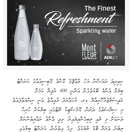
ނިމިދިޔަ ރަމަޟާން މަހު ރާއްޖޭގެ ކޮންމެ ގޭބިސީއެއްގެ ކަރަންޓު
ބިލަށް އެންމެ ބޮޑުވެގެން އަރާނީ 400 ރުފިޔާ ކަމަށް
ރައީސުލްޖުމްހޫރިއްޔާ ޑރ. މުޙައްމަދު މުޢިއްޒު ވަނީ ނިންމަވާފައެވެ.
މި ސިޔާސަތުގެ ދަށުން، ޑޮމެސްޓިކް ރޭޓުގައި ބިލުކުރާ ހުރިހާ
ތަނަކަށް މި ލުއި ލިބިގެންދިޔައިރު، މިއީ އާންމު ރައްޔިތުންނަށް
ލިބުނު ވަރަށް ބޮޑު ލުޔެކެވެ. މީގެ އިތުރުން، ކަރަންޓު ބިލުގައި