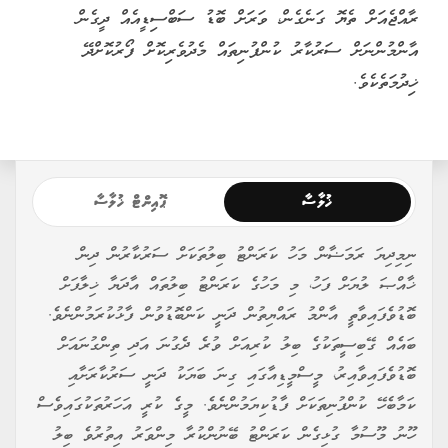
ރާއްޖެއަށް ތެޔޮ ގަނެގެން، ވަރަށް ބޮޑު ސަބްސިޑީއެއް ދީގެން
އާންމުންނަށް ސަރުކާރު ކުންފުނިތައް މެދުވެރިކޮށް ފޯރުކޮށްދޭ
ޚިދުމަތެކެވެ.
ޚުލާސާ
ޕޮއިންޓް ޚުލާސާ
ނިމިދިޔަ ރަމަޟާން މަހު ކަރަންޓު ބިލުތަކަށް ސަރުކާރުން ދިން
ޚާއްޞަ ލުޔަށް ފަހު، މި މަހުގެ ކަރަންޓު ބިލުތައް އާދަޔާ ޚިލާފަށް
ބޮޑުވެފައިވާތީ އާންމު ރައްޔިތުން ދަނީ ކަންބޮޑުވުން ފާޅުކުރަމުންނެވެ.
ބައެއް ގޭބިސީތަކުގެ ބިލު ކުރިއަށް ވުރެ ދެގުނަ އަދި ތިންގުނައަށް
ބޮޑުވެފައިވާއިރު، މީސްމީޑިއާގައި ގިނަ ބަޔަކު ދަނީ ސަރުކާރަށާއި
ކަމާބެހޭ ކުންފުނިތަކަށް ފާޑުކިޔަމުންނެވެ. މީގެ ކުރީ އަހަރުތަކުގައިވެސް
ހޫނު މޫސުމާ ގުޅިގެން ކަރަންޓު ބޭނުންކުރާ މިންވަރު އިތުރުވެ ބިލު