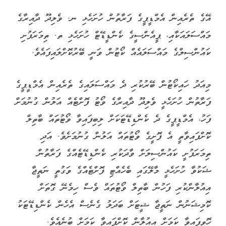
އޭގެ ތެރެއިން އެމްޑީޕީގެ ފަރާތުން ހުށަހެޅި ނ. ވެލިދޫ ދާއިރާގެ
މައްސަލައަކާއި، ޕީއެންސީގެ ކެންޑީޑޭޓް ހުށަހެޅި ތ. ތިމަރަފުށި
ކައުންސިލްގެ މައްސަލައެއް ކޯޓުން ވަނީ ބޭރުކޮށްލައިފައެވެ.
މިއަދު ހައިކޯޓުން ބޭރުކުރި ދެ މައްސަލައިގެ ތެރެއިން އެމްޑީޕީގެ
ފަރާތުން ހުށަހެޅީ ވެލިދޫ ދާއިރާގެ ވޯޓު ފޮށްޓެއް އަލުން ގުނުމަށް
ފަހު، އެމްޑީޕީގެ ދެ ކެންޑިޑޭޓަކަށް ލިބިފައިވާ ވޯޓުތައް ބާތިލް
ކޮށްފައިވާތީ އެ ފޮށީގެ ވޯޓުތައް އަލުން ގުނުމަށެވެ. އަދި
ތިމަރަފުށީ ކައުންސިލަށް ވާދަކުރި ކެންޑިޑޭޓެއްގެ ފަރާތުން
ޝަކުވާ ހުށަހެޅީ މާލޭގައި ބެހެއްޓި ފޮށްޓެއްގެ ވަގުތީ ނަތީޖާ
އިއުލާންކުރި ފަހުން ބާތިލް ވޯޓުތައް ވެސް ހިމެނޭ ގޮތަށް
ކޮމިޝަނުން ނަތީޖާ ޝީޓަށް ބަދަލު ގެނެސް އެހެން ކެންޑިޑޭޓަކު
ހޮވިފައިވާ ކަމަށް އިއުލާން ކޮށްފައިވާ ކަމަށް ބުނެއެވެ.