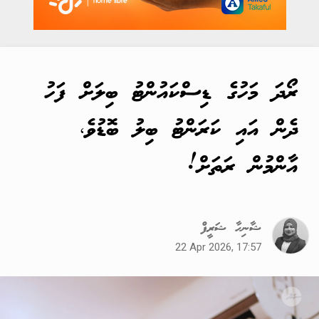
ރޯދަ މަހުގެ ޑިސްކައުންޓު ބިލަށް ފަހު
ދެން އައި ކަރަންޓު ބިލު ބޮޑުވެ،
އާންމުން ރަތަށް!
ޝާނިހާ ޝަރީފް
22 Apr 2026, 17:57