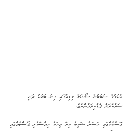
އެކަމުގެ ސަބަބުން ސޯޝަލް މިޑިއާގައި ގިނަ ބަޔަކު ދަނީ
ސަރުކާރަށް ފާޑުކިޔަމުންނެވެ.
ފޭސްބުކްގައި ހަސަން ޝަކީބު ކިޔާ މީހަކު ހިއްސާކުރި ޕޯސްޓެއްގައި