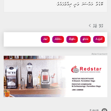
ބޮޑުވާ މައްސަލަ ވަނީ ދިމާވެފައެވެ.
ގުޅޭ ޓެގު
ރޯދަމަސް
ކަރަންޓު
ސްޓެލްކޯ
ސަރުކާރު
ޚަބަރު