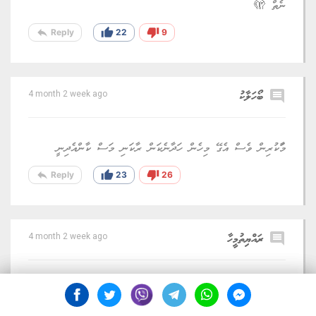
ނެތް 🫣
reply
thumb_up
thumb_down
Reply
22
9
comment
ބޯހަލާކު
4 month 2 week ago
މަާކުރިން ވެސް އެގޭ މިހެން ހަދާނެކަން ރާކަނި މަސް ކާންއެދިނީ
reply
thumb_up
thumb_down
Reply
23
26
comment
ރައްޔިތުމީހާ
4 month 2 week ago
އިންތިހާބުން ބަލިވީމަ ބިލަށް ބާރު ބޮޑުކޮށްފަ. ރޯދަމަހުގެ ބިލު އެވަރަށް
ކުޑަކޮށްދިނީ އިންތިހާބު ބޯމަތީގަ އޮތީމަ.