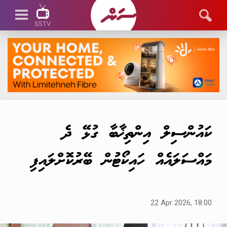
SSTV
SSTV LIVE
ކައުންސިލް އިންތިޚާބާ ގުޅޭ ދެ
މައްސަލައެއް ހައިކޯޓުން ބޭރުކޮށްލައިފި
22 Apr 2026, 18:00