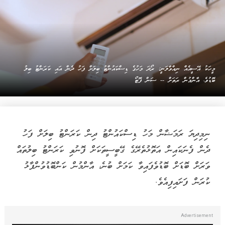
މީހަކު އޭސީއެއް ނިއްވާލަނީ: ރޯދަ މަހުގެ ޑިސްކައުންޓު ބިލަށް ފަހު ދެން އައި ކަރަންޓު ބިލު
ބޮޑުވެ، އާންމުން ރަތަށް -- ސަން ފޮޓޯ
ނިމިދިޔަ ރަމަޟާން މަހު ޑިސްކައުންޓު ދިން ކަރަންޓު ބިލަށް ފަހު
ދެން ފެނަކައިން އަތޮޅުތެރޭގެ ގޭބީސީތަކަށް ފޮނުވި ކަރަންޓު ބިލުތައް
ވަރަށް ބޮޑަށް ބޮޑުވެފައިވާ ކަމަށް ބުނެ، އާންމުން ކަންބޮޑުވުންފާޅު
ކުރަން ފަށައިފިއެވެ.