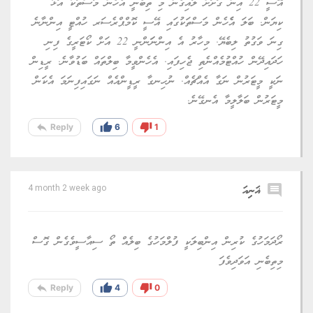
އޭސީ 22 އިން ގަށަށް ލައިގެން މި ތިބެނީ އެހެން މަސްތަކާ އަޅާ
ކިޔަން. ބަލަ އެެހެން މަސްތަކުގައި އޭސީ ކޮމްޕްރެސަރ ހުއްޓީ އިންނާނެ
ގިނަ ވަގުތު ލިބެޔޭ. މިހާރު އެ އިންނަަންނީ 22 އަށް ކޯޓަރީގެ ފިނި
ހަދައިދޭން ހުއްޓުމެއްނެތި ޖެހިފައި. އެހެންވީމާ ބިލްތައް ބަޑުވާނެ. ރީޑިން
ނަކީ މީޓަރުން ނަގާ އެއްޗެއް. ނުހިނގާ ރީޑީންއެއް ނަގައިފިނަމަ އެކަން
މީޓަރުން ބަލާލީމާ އެނގޭނެ.
reply
thumb_up
thumb_down
Reply
6
1
comment
ޣަނިއަ
4 month 2 week ago
ރޯދަމަހުގެ ކުރިން އިންބިލަކީ ފުލްމަހުގެ ބިލެއް ތޯ ސިއާސީވެގެން ގޮސް
މިތިބެނި އަވަދިވެފަ
reply
thumb_up
thumb_down
Reply
4
0