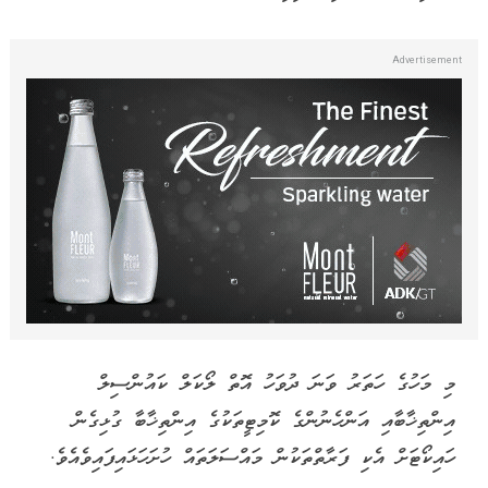
މި މަހުގެ ހަތަރު ވަނަ ދުވަހު އޮތް ލޯކަލް ކައުންސިލް
އިންތިޚާބާއި އަންހެނުންގެ ކޮމިޓީތަކުގެ އިންތިޚާބާ ގުޅިގެން
ހައިކޯޓަށް އެކި ފަރާތްތަކުން މައްސަލަތައް ހުށަހަޅައިފައިވެއެވެ.