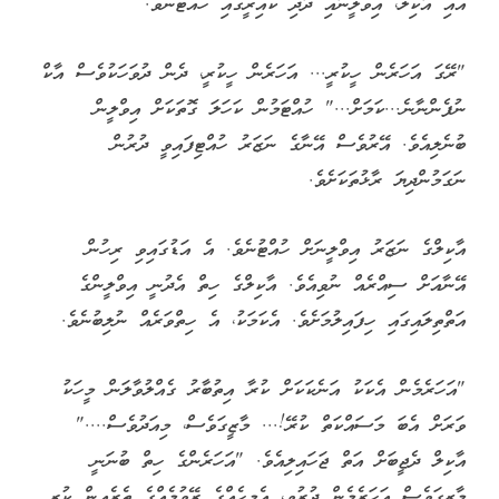
އައި އާކިލް، އިވްލީނާއި ދާދި ކައިރީގައި ހުއްޓުނެވެ.
"ރޭގަ އަހަރެން ހީކުރީ... އަހަރެން ހީކުރީ، ދެން ދުވަހަކުވެސް އާކް
ނުފެންނާނެ...ކަމަށް..." ހުއްޓަމުން ކަހަލަ ގޮތަކަށް އިވްލީން
ބުނެލިއެވެ. އޭރުވެސް އޭނާގެ ނަޒަރު ހުއްޓިފައިވީ ދުރުން
ނަގަމުންދިޔަ ރާޅުތަކަށެވެ.
އާކިލްގެ ނަޒަރު އިވްލީނަށް ހުއްޓުނެވެ. އެ އަޑުގައިވި ރިހުން
އޭނާއަށް ސިއްރެއް ނުވިއެވެ. އާކިލްގެ ހިތް އެދުނީ އިވްލީންގެ
އަތްތިލައިގައި ހިފައިލުމަށެވެ. އެކަމަކު، އެ ހިތްވަރެއް ނުލިބުނެވެ.
"އަހަރެމެން އެކަކު އަނެކަކަށް ކުރާ އިތުބާރު ގެއްލުވާލަން މީހަކު
ވަރަށް އެބަ މަސައްކަތް ކުރޭ!... މާޒީގަވެސް، މިއަދުވެސް...."
އާކިލް ދެޖީބަށް އަތް ޖަހައިލިއެވެ. "އަހަރެންގެ ހިތް ބުނަނީ
މާޒީގަވެސް އަހަރެމެން ދުރުވީ، އެމީހެއްގެ ރޭވުމެއްގެ ތެރެއިން ކުރި