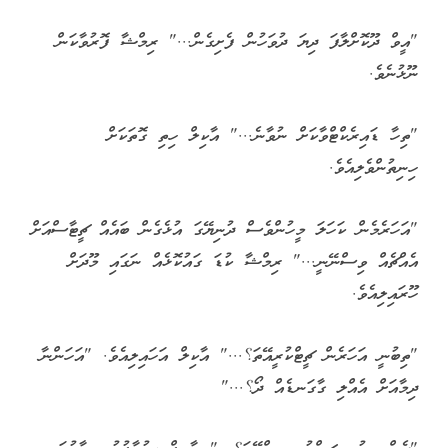
"އީވް ދޫކޮށްލާފަ ދިޔަ ދުވަހުން ފެށިގެން..." ރިމްޝާ ފޮރުވާކަން
ނޫޅުނެވެ.
"ތިހާ ޑައިރެކްޓްވާކަށް ނުވާނެ..." އާކިލް ހިތި ގޮތަކަށް
ހިނިތުންވެލިއެވެ.
"އަހަރެމެން ކަހަލަ މީހުންވެސް ދުނިޔޭގަ އުޅެގެން ބައެއް ޗީޓާސްއަށް
އެއްޗެއް ވިސްނޭނީ..." ރިމްޝާ ކުޑަ ގައުކޮޅެއް ނަގައި މޫދަށް
ހޫރައިލިއެވެ.
"ތިބުނީ އަހަރެން ޗީޓްކުރީއޭތަ؟..." އާކިލް އަހައިލިއެވެ. "އަހަންނާ
ދިމާއަށް އެއްލި ގާގަނޑެއް ދޯ؟..."