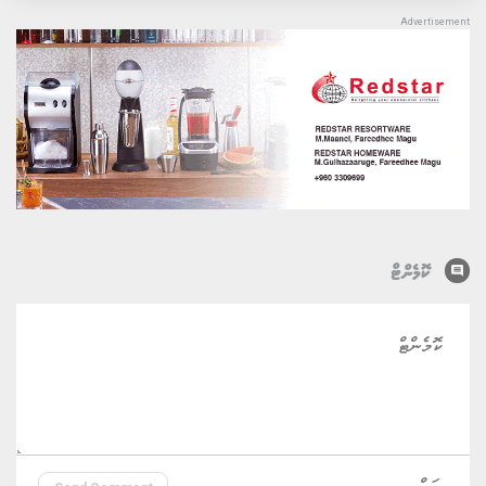
comment
ކޮމެންޓް