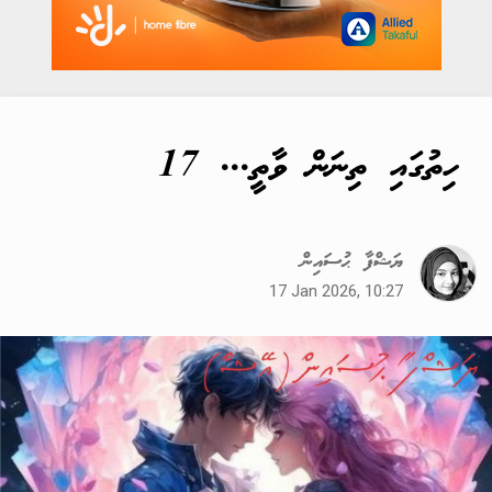
ހިތުގައި ތިނަން ވާތީ... 17
ޔަޝްފާ ޙުސައިން
17 Jan 2026, 10:27