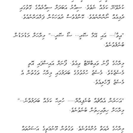
ކުރެވޭނޭ ކަމެއް ނެތެވެ. ސިއްރު އަބަދަށް ސިއްރެއްގެ ގޮތުގައި
ދެމިއެއް ނޯންނާނެއެވެ. ކޮންމެވެސް ދުވަހަކުން ފަޅާއަރާނެއެވެ.
"އީވް!... އައި އޭމް ސޮރީ... ސޯ ސޮރީ..." މިރާހަށް މަޑުމަޑުން
ބުނެލެވުނެވެ.
މިރާހުގެ ފޯނު ވައިބްރޭޓް ވިއެވެ. ފޯނަށް އައިސްފައި އޮތީ
މެސެޖެކެވެ. މެސެޖު ހުޅުވުމުގެ ބަދަލުގައި މިރާހު ވަގުތުން އެ
މެސެޖު ފޮހެލިއެވެ.
"އަހަރެން އެއްޗެއް ބުނެފިއްޔާ..... ހުރިހާ ކަމެއް ބަދަލުވާނެ..."
މިރާހަށް ހިތާއިހިތުން ބުނެވުނެވެ.
މިރާހުގެ ދެއަތް މުށްކެވުނެވެ. ވަގުތުން މޫނުމަތީގެ އަސަރުތައް