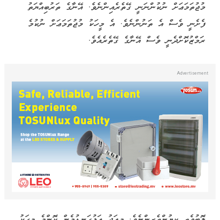
މުޖުތަމަޢަށް ނުކުންނަނީ ގޭތެރެއިންނެވެ. އޭނާގެ ތަރުބިއްޔަތު
ފެށެނީ ވެސް އެ ތަނުންނެވެ. އެ މީހަކު މުޖުތަމަޢަށް ނުކުމެ
ރަމްޒުކޮށްދެނީ ވެސް އޭނާގެ ގޭތެރެއެވެ.
ލޮބުވެތި ކިޔުންތެރިންނެވެ. މިއަދު އަޅުގަނޑުމެން ކޮންމެ މީހަކު