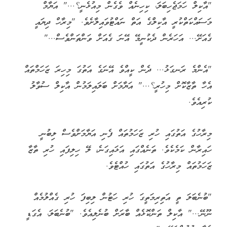
"އާކިލް ހަމަޖެހިބަލަ، ކިހިނެއް ވެގެން މިއުޅެނީ؟..." އަޔާމް
މަސައްކަތްކުރީ އާކިލްގެ އަތް ނައްޓުވައިލާށެވެ. "މިރާހް ދިޔައީ
ގެއަށޭ... އަހަރެން ދެކުނީމޭ އޭނަ ގެއަށް ވަންތަންވެސް..."
"އެންމެ ރަނގަޅު... ދެން ކީއްވެ އޭނަގެ އަތުގަ މިހިރަ ޒަހަމްތައް
އެހާ ތާޒާކޮށް މިހުރީ؟..." އަޔާމަށް ބަލައިލަމުން އާކިލް ސުވާލު
ކުރިއެވެ.
މިރާހުގެ އަތުގައި ހުރި ޒަހަމުތައް ފެނި އަޔާމަށްވެސް ލިބުނީ
ހައިރާން ކަމެކެވެ. ތަނެއްގައި އަޅައިގަނެ، ލޭ ހިލިފައި ހުރި ތާޒާ
ޒަހަމުތައް މިރާހުގެ އަތުގައި ހުއްޓެވެ.
"ބުނެބަލަ ތީ އަތިރިމަތީގަ ހުރި ހަޓުން ލިބިފަ ހުރި ގެއްލުމެއް
ނޫނޭ..." އާކިލް ތަންކޮޅެއް ބާރަށް ބުނެލިއެވެ. "ބުނެބަލަ، އެގަޑީ