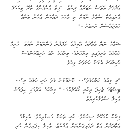
އަޔާމަށް އަވަސް ނަޒަރެއް ދިނެވެ. "މިތާ އެންމެންގެ ތެރޭ ތިކަހަލަ
ޕްރައިވެޓް ސުވާލު ނުކޮށް، ތި ވާހަކަ ދައްކަން އެހެން ތަނެއް
ހަމަޖެއްސުން ރަނގަޅު..."
ޝައްކު ނޫން އެއްޗެއް އާކިލްގެ ދެލޮލުން ފެންނާކަށް ނެތެވެ. ހުރިހާ
ހެއްކެއް ގުޅިފައިވީ މިރާހަށެވެ. މިރާހުގެ ރާގު ހުރިގޮތުންވެސް
އާކިލްއަށް އެކަން ކަށަވަރު ވިއެވެ.
"މީ ކީއްވެ ހަލާކުވެފަ؟.... ކޮންތާކުން ވެފަ ހުރި ކަމެއް ތީ؟...
ޓީޝާޓުގަ ޖެހިފަ ތިހުރީ ކޯއްޗެއް؟..." މިރާހުގެ އަތުގައި ހިފަމުން
އާކިލް ސުވާލުކުރިއެވެ.
މިރާހް ކުޑަކޮށް ސިހުނެވެ. ހުރި ތަނަށް ގަނޑުވިއެވެ. އާކިލްގެ
އަތްދަށުން އަތް ދަމައިގަންނަން އުޅުނެވެ. އާކިލް ހިފައިގެން ހުރީ