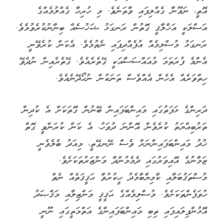
އޮތީ، ނަމޫނާ ގެއްލިފައި ވާތަނެވެ. މި ހުރިހާ ގެއްލުމެއްގެ
އަސްލަކީ އަޚްލާޤީ ގޮތުން ރަނގަޅު ޝަޚުސެއް ބިނާނުކުރެވުމެވެ.
ރަނގަޅު މުސްލިމެއް އުފެއްދިފައި ނެތުމެވެ. އެކަން ކުރެވޭނީ
އެންމެ ފުރަތަމަ މުއައްސަސާއަކީ ގޭތެރެއެވެ. ގޭތެރެއިން ނުދެވޭ
ހިތްވަރެއް އެހެން އެއްވެސް ތަނަކުން ނުހޯދޭނެއެވެ.
ދަރިންގެ ޅަފަތުގައި މައިންބަފައިން ބޭނުން ގޮތަކަށް އެ ކުދިން
ތަރުބިއްޔަތު ކުރެވެން އޮންނަ ދުވަހު، އެ ކަން ކުރަންވީ ގޮތް
ޚުދު މައިންބަފައިންނަށް ވެސް ނޭނގޭތީ، މިއަދު ބެލެވެނީ
ޒަމާނުގެ އޮއިވަރުގައި ދެމެމުންދާ މަންޒަރުތަކަށެވެ.
މުސްތަޤުބަލާއި ކާމިޔާބާމެދު ހީކުރުވާ ޙަޤީޤަތެއް ނެތް
ހުވަފެންތަކަށެވެ. މުސްލިމެއްގެ ޙަޤީޤީ މަންޒިލާއި މަޤްޞަދު
އޮޅުންފިލައިފައި ތިބި މައިންބަފައިންގެ އަތްމަތީގައި ނޫނީ