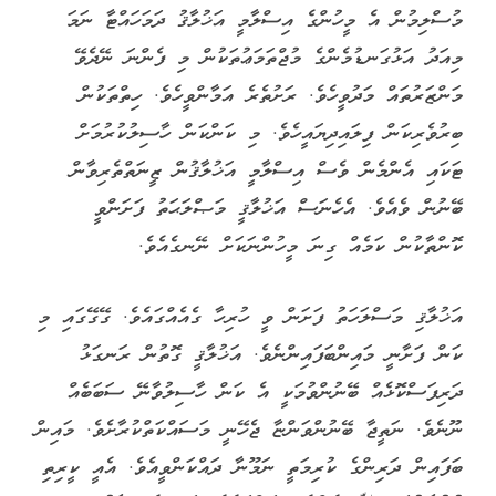
މުސްލިމުން އެ މީހުންގެ އިސްލާމީ އަޚުލާޤު ދަމަހައްޓާ ނަމަ
މިއަދު އަޅުގަނޑުމެންގެ މުޖްތަމަޢުތަކުން މި ފެންނަ ނޭދެވޭ
މަންޒަރުތައް މަދުވީހެވެ. ރަށުތެރެ އަމާންވީހެވެ. ހިތްތަކުން
ބިރުވެރިކަން ފިލައިދިޔައީހެވެ. މި ކަންކަން ހާސިލުކުރުމަށް
ޓަކައި އެންމެން ވެސް އިސްލާމީ އަޚުލާޤުން ޒީނަތްތެރިވާން
ބޭނުން ވެއެވެ. އެހެނަސް އަޚުލާޤީ މަޞްލަޙަތު ފަށަންވީ
ކޮންތާކުން ކަމެއް ގިނަ މީހުންނަކަށް ނޭނގެއެވެ.
އަޚުލާޤި މަސްލަހަތު ފަށަން ވީ ހުރިހާ ގެއެއްގައެވެ. ގޭގޭގައި މި
ކަން ފަށާނީ މައިންބަފައިންނެވެ. އަޚުލާޤީ ގޮތުން ރަނގަޅު
ދަރިފަސްކޮޅެއް ބޭނުންވުމަކީ އެ ކަން ހާސިލުވާނޭ ސަބަބެއް
ނޫނެވެ. ނަތީޖާ ބޭނުންވަންޏާ ޖެހޭނީ މަސައްކަތްކުރާށެވެ. މައިން
ބަފައިން ދަރިންގެ ކުރިމަތީ ނަމޫނާ ދައްކަންވީއެވެ. އެއީ ކީރިތި