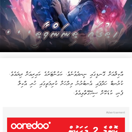
އާކިލްއަށް ގޮނޑީގައި ނީނދެވުނެވެ. ކައުންޓަރުގެ ކައިރިއަށް ދިޔައެވެ.
ކުރުނބާ ހަދާފައި އެނބުރުނު މިރާހަށް ކުރިމަތީގައި ހުރި އާކިލް
ފެނި، ކުޑަކޮށް ސިހޭގޮތްވިއެވެ.