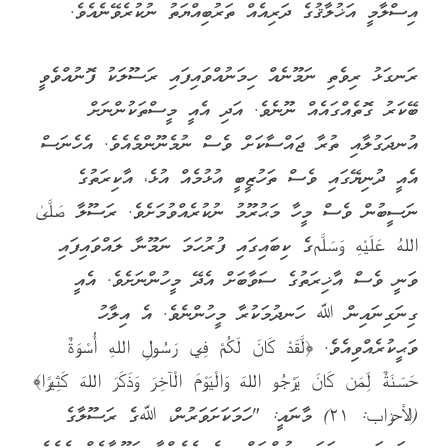
އިސްލާމީ އަޚުލާޤުގެ ދަރިއެއް ތަރުބިއްޔަތު ނުކުރެވޭނެއެވެ.
ރަނގަޅު ރިވެތި ނަމޫނެއް ހިމަނުއްވައިފައި ރަސޫލަކު ފޮނުއްވެވީ
ބޭކަރު ގޮތެއްގައެއް ނޫނެވެ. އަދި އެއީ މީސްތަކުންނަށް
އުނދަގުލާއި ތުރާ ޖައްސާކަށް ވެސް ނުމެނޫންމެއެވެ. އެހެނަސް
އެއީ ދުނިޔޭގައި ވެސް ތަހުޒީބީ އުޅުމެއް އުޅެ، އާކިރަތުގެ
ނަސީބުން ވެސް މީހާ މަޙުރޫމު ނުކުރެއްވުމަށެވެ. ރަސޫލާ صَلَّىٰ
اللهُ عَلَيْهِ وَسَلَّمގެ ކިބައިގައި ފުރުހަމަ ނަމޫނާ ލައްވައިފައި
ވަނީ ވެސް އާޚިރަތުގެ ސަވާބަށް އެދޭ މީހުންނަށެވެ. އެއީ
ގިނަގިނައިން ﷲ ހަނދުމަކުރާ މީހުންނެވެ. އެ އިލާހު
ވަޙީކުރެއްވިއެވެ. ‎﴿لَّقَدْ كَانَ لَكُمْ فِي رَسُولِ اللهِ أُسْوَةٌ
حَسَنَةٌ لِّمَن كَانَ يَرْجُو اللهَ وَالْيَوْمَ الْآخِرَ وَذَكَرَ اللهَ كَثِيرًا﴾
‎(الأحزاب: ٢١)‏ މާނައީ: "ހަމަކަށަވަރުން، ﷲގެ ރަސޫލާގެ