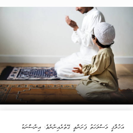
އަޚުލާޤީ މަސްލަހަތު ފަށަންވީ ގޭތެރެއިންނެވެ. އިންސާނަކު