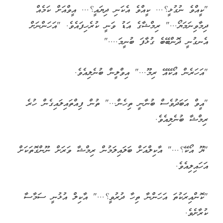
"ކީއްވެ ނުގުޅީ؟... ކީއްވެ އެކަނި ދިޔައީ؟... އީވްއަށް ކަމެއް
ދިމާވިނަމަޔޯ..." ރިމްޝާގެ އަޑު ވަނީ ކުރެހިފައެވެ. "އަހަންނަށް
އެނގުނީ ދޮންބޭބެ ގުޅާފަ ބުނީމަ...."
"އަހަރެން އޯކޭއޭ ރިމޫ..." އިވްލީން ބުނެލިއެވެ.
"އީވް އަބަދުވެސް ބުނާނީ ތިހެން..." ތުން ފިއްތައިލައިގެން ހުރެ
ރިމްޝާ ބުނެލިއެވެ.
"ޔޫ އޯކޭ؟..." އާކިލްއަށް ބަލައިލަމުން ރިމްޝާ ވަރަށް ނޫންގޮތަކަށް
އަހައިލިއެވެ.
"ކޮންއިރަކުތަ އަހަންނާ ތިހާ ދުރުވީ؟..." އާކިލް އުޅުނީ ސަމާސާ
ކުރާށެވެ.