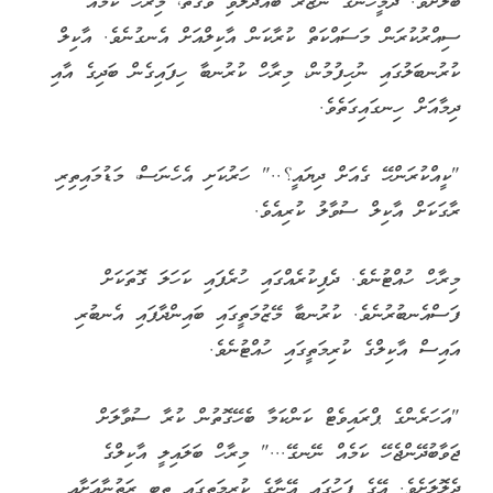
ބަލާށެވެ. ދެމީހުންގެ ނަޒަރު ބައްދަލުވި ވަގުތު، މިރާހް ކަމެއް
ސިއްރުކުރަން މަސައްކަތް ކުރާކަން އާކިލްއަށް އެނގުނެވެ. އާކިލް
ކުރުނބަލުގައި ނުހިފުމުން، މިރާހް ކުރުނބާ ހިފައިގެން ބަދިގެ އާއި
ދިމާއަށް ހިނގައިގަތެވެ.
"ކީއްކުރަންހޭ ގެއަށް ދިޔައީ؟.." ހަރުކަށި އެހެނަސް، މަޑުމައިތިރި
ރާގަކަށް އާކިލް ސުވާލު ކުރިއެވެ.
މިރާހް ހުއްޓުނެވެ. ދެފިކުރެއްގައި ހުރެފައި ކަހަލަ ގޮތަކަށް
ފަސްއެނބުރުނެވެ. ކުރުނބާ މޭޒުމަތީގައި ބައިންދާފައި އެނބުރި
އައިސް އާކިލްގެ ކުރިމަތީގައި ހުއްޓުނެވެ.
"އަހަރެންގެ ޕްރައިވެޓް ކަންކަމާ ބެހޭގޮތުން ކުރާ ސުވާލަށް
ޖަވާބުދޭންޖެހޭ ކަމެއް ނޭނގޭ..." މިރާހް ބަލައިލީ އާކިލްގެ
ދެލޮލަށެވެ. އޭގެ ފަހުގައި އޭނާގެ ކުރިމަތީގައި ތިބި ރަތުނާއަށާއި