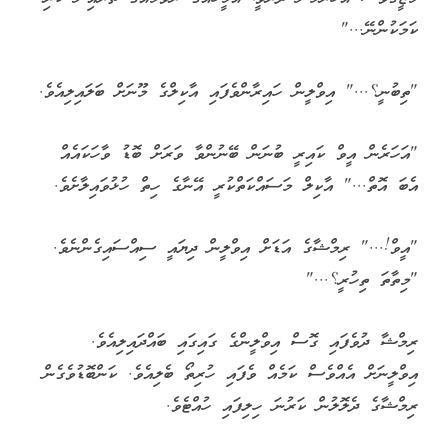
ކަމަކުންނޭ..."
"ތިބުނީ؟..." އިވްލީން ހައިރާންވެފައި އާކިލްގެ މޫނަށް ބަލައިލިއެވެ.
"އަހަރެން އީވް ކައިރީ ބުނަން ބޭނުންވާ ވަރަށް ބޮޑު ވާހަކައެއް
އެބަ އޮތް..." އާކިލް މަސައްކަތްކުރީ އޭނާގެ ހިތް ހުޅުވައިލާށެވެ.
"އީވް!..." ރިމްޝާގެ އަޑަށް އިވްލީން ދިޔައީ ސިއްސައިގެންނެވެ.
"މިތާތަ ތިހުރީ؟..."
ރިމްޝާ ދުވެފައި ގޮސް އިވްލީންގެ ގައިގައި ބައްދައިލިއެވެ.
އިވްލީނަށް އެއްވެސް ކަމެއް ވެފައި ހުރިތޯ ބެލިއެވެ. ކަންބޮޑުވެގެން
ރިމްޝާގެ ދެލޮލުން ކަރުނަ ހިލިފައި ހުއްޓެވެ.