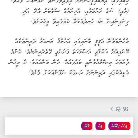
ކިބައިގައި، ތިޔަބައިމީހުންނަށް ރިވެތިވެގެންވާ ނަމޫނާއެއް ވެއެވެ.
(އެއީ) ﷲގެ ދަރުމައާއި، އާޚިރަތުގެ ސަވާބަށް އެދޭ، އަދި
ގިނަގިނައިން ﷲ ހަނދުމަކުރާ ކަމުގައިވާ މީހަކަށެވެ.
އެހެންކަމުން ޙަޤީޤީ މާނައިގައި އަޚުލާޤު ރަނގަޅު ދަރީންތަކެއް
ބޭނުމިއްޔާ އަޚުލާޤީ މަސްލަހަތު ފަށަންވީ ގޭތެރެއިންނެވެ. އެންމެ
ފުރަތަމަ އިޞްލާޙުވާންވީ ބައްޕައެއް. ދެން މަންމައެވެ. ދެ މީހުން
އެކީއެކުގައި ދަރީންނަށް ރަނގަޅު ނަމޫނާއަކަށް ވާށެވެ!
ގުޅޭ ޓެގު
ދީނުން ފިލާވަޅެއް
ދީން
ކޮލަމް