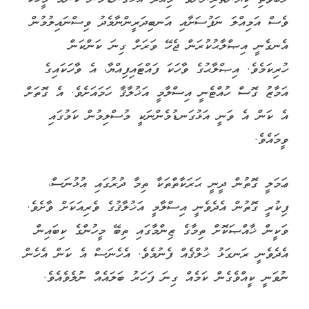
ވެސް އަމިއްލަ ނަފުސަށާއި އަނބިދަރީންނާމެދު ވިސްނައިލުމުން
އެނގެނީ އިޞްލާޙުކުރަން ޖެހޭ ވަރަށް ގިނަ ކަންކަން
ހުރިކަމެވެ. އިޞްލާޙުގެ ވާހަކަ ފައްޓައިފިއްޔާ، އެ ވާހަކައިގެ
އަމާޒު ގޮސް ހުއްޓެނީ އިސްލާމީ އަޚުލާޤާ ހަމައަށެވެ. އެ ގޮތަށް
އެ ކަން އެ ވަނީ އަޅުގަނޑުމެންނަކީ މުސްލިމުން ކަމުގައި
ވީމައެވެ.
ޢަމަލީ ގޮތުން ދީނީ ޙަރަކާތްތަކާ ތިމާ ދުރުގައި އުޅުނަސް،
ފިކުރީ ގޮތުން އެދެވެނީ އިސްލާމީ އަޚުލާޤުގެ ވެރިއަކަށް ވާށެވެ.
ވަކީން ޚާއްޞަކޮށް ތިމާގެ ޒިންމާގައި ތިބޭ މީހުންގެ ކިބައިން
އެދެވެނީ ރަނގަޅު ޚުލްޤެއް ފެނުމެވެ. އެހެނަސް އެ ކަން އެހެން
ނުވަނީ ކީއްވެގެން ކަމެއް ގިނަ ފަހަރު ބަލައެއް ނުލެވެއެވެ.