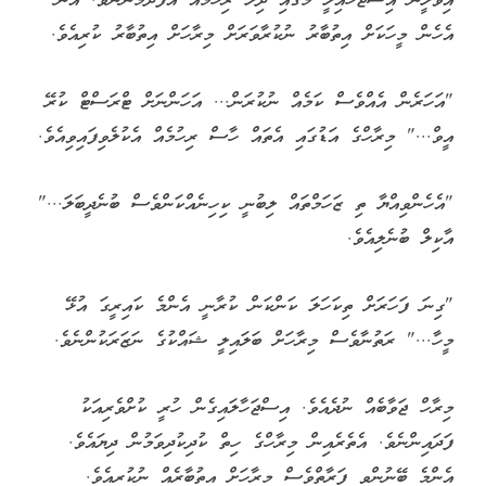
އިވްލީން އިސްޖަހައިލީ މޭގައި ދިލަ ރިހުމެއް އުފެދުމުންނެވެ. އޭނާ
އެހެން މީހަކަށް އިތުބާރު ނުކުރާވަރަށް މިރާހަށް އިތުބާރު ކުރިއެވެ.
"އަހަރެން އެއްވެސް ކަމެއް ނުކުރަން... އަހަންނަށް ޓްރަސްޓް ކުރޭ
އީވް..." މިރާހްގެ އަޑުގައި އެތައް ހާސް ރިހުމެއް އެކުލެވިފައިވިއެވެ.
"އެހެންވިއްޔާ ތި ޒަހަމްތައް ލިބުނީ ކިހިނެއްކަންވެސް ބުނެދީބަލަ..."
އާކިލް ބުނެލިއެވެ.
"ގިނަ ފަހަރަށް ތިކަހަލަ ކަންކަން ކުރާނީ އެންމެ ކައިރީގަ އުޅޭ
މީހާ..." ރަތުނާވެސް މިރާހަށް ބަލައިލީ ޝައްކުގެ ނަޒަރަކުންނެވެ.
މިރާހް ޖަވާބެއް ނުދެއެވެ. އިސްޖަހާލައިގެން ހުރީ ކުށްވެރިއަކު
ފަދައިންނެވެ. އެތެރެއިން މިރާހްގެ ހިތް ކުދިކުދިވަމުން ދިޔައެވެ.
އެންމެ ބޭނުންވި ފަރާތްވެސް މިރާހަށް އިތުބާރެއް ނުކުރިއެވެ.