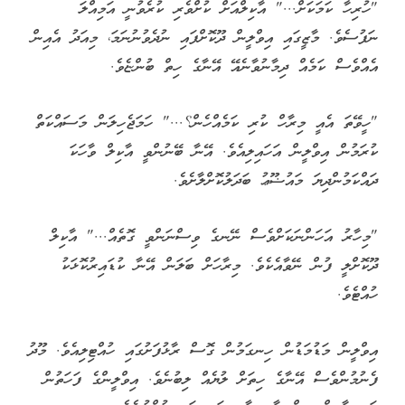
"ހުރިހާ ކަމަކަށް..." އާކިލްއަށް ކުށްވެރި ކުރެވުނީ އަމިއްލަ
ނަފުސެވެ. މާޒީގައި އިވްލީން ދޫކޮށްފައި ނުދެވުނުނަމަ، މިއަދު އެއިން
އެއްވެސް ކަމެއް ދިމާނުވާނެއޭ އޭނާގެ ހިތް ބުންޏެވެ.
"ހީވޭތަ އެއީ މިރާހް ކުރި ކަމެއްހެން؟..." ހަމަޖެހިލަން މަސައްކަތް
ކުރަމުން އިވްލީން އަހައިލިއެވެ. އޭނާ ބޭނުންވީ އާކިލް ވާހަކަ
ދައްކަމުންދިޔަ މައުޟޫޢު ބަދަލުކޮށްލާށެވެ.
"މިހާރު އަހަންނަކަށްވެސް ނޭނގެ ވިސްނަންވީ ގޮތެއް..." އާކިލް
ދޫކޮށްލީ ފުން ނޭވާއެކެވެ. މިރާހަށް ބަލަން އޭނާ ކުޑައިރުކޮޅަކު
ހުއްޓެވެ.
އިވްލީން މަޑުމަޑުން ހިނގަމުން ގޮސް ރާޅުފަށުގައި ހުއްޓިލިއެވެ. މޫދު
ފެނުމުންވެސް އޭނާގެ ހިތަށް ލުޔެއް ލިބުނެވެ. އިވްލީންގެ ފަހަތުން