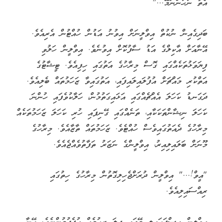
އެތާ ނުހުންނަމޭ..."
ބަދިގެއިން ނުކުތް އިވްލީނަށް އިވުނު އަޑުން ހުއްޓުން އެރިއެވެ.
އޭނާއަށް އާކިލްގެ އަޑު ސާފުކޮށް އިވުނެވެ. އިވްލީން ހަލުވި
ފިޔަވަޅުތަކެއްގައި ގޮސް މިރާހުގެ އަތުގައި ހިފިއެވެ. ޓީޝާޓުގެ
އަތްކުރި މައްޗަށް އުފުލައިލައިފައި، އަތުގައިވާ ޒަހަމުތައް ބެލިއެވެ.
ދަގަނޑު ކަހަލަ އެއްޗެއްގައި އަޅައިގަތުމުން، ހަލާކުވެފައި ހުންނަ
ކަހަލަ ނިޝާންތަކަކާއި، ތަނެއްގައި ގޭނިފައި ހުރި ކަހަލަ ޒަހަމުތަކެއް
މިރާހުގެ ދެއަތުގައިވެސް ހުއްޓެވެ. ޒަހަމުތައް ތާޒާއެވެ. މިރާހުގެ
މޫނަށް ބަލައިލިއިރު، އިވްލީންގެ ނަޒަރު ތަފާތުވެއްޖެއެވެ.
"އީވް!..." އިވްލީން ދުރަށްޖެހިލިގޮތުން މިރާހުގެ ހިތުގައި
ރިއްސައިލިއެވެ.