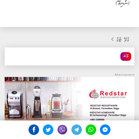
(ނުނިމޭ)
ގުޅޭ ޓެގު
ވާހަކަ