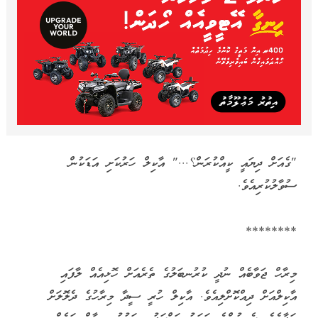
"ގެއަށް ދިޔައީ ކީއްކުރަން؟..." އާކިލް ހަރުކަށި އަޑަކުން
ސުވާލުކުރިއެވެ.
********
މިރާހް ޖަވާބެއް ނުދީ ކުރުނބަލުގެ ތެރެއަށް ހޮޅިއެއް ލާފައި
އާކިލްއަށް ދިއްކޮށްލިއެވެ. އާކިލް ހުރީ ސީދާ މިރާހުގެ ދެލޮލަށް