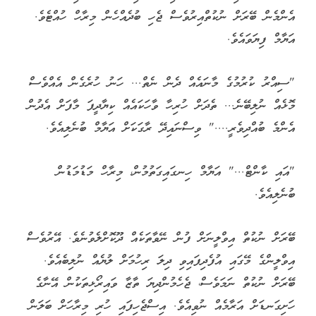
އެންމެން ބޭރަށް ނުކުތްއިރުވެސް ޖެހި ބުދެއްހެން މިރާހް ހުއްޓެވެ.
އަޔާމް ފިޔަވައެވެ.
"ސިއްރު ކުރުމުގެ މާނައެއް ދެން ނެތް... ހަނު ހުރެގެން އެއްވެސް
މޮޅެއް ނުލިބޭނެ... ތެދަށް ހުރިހާ ވާހަކައެއް ކިޔާދީފަ މާފަށް އެދުން
އެންމެ ބުއްދިވެރީ...." ވިސްނައިދޭ ރާގަކަށް އަޔާމް ބުނެލިއެވެ.
"އައި ކާންޓް..." އަޔާމް ހިނގައިގަތުމުން، މިރާހް މަޑުމަޑުން
ބުނެލިއެވެ.
ބޭރަށް ނުކުތް އިވްލީނަށް ފުން ނޭވާތަކެއް ދޫކޮށްލެވުނެވެ. އޭރުވެސް
އިވްލީންގެ މޭގައި އުފެދިފައިވި ދިލަ ރިހުމަށް ލުޔެއް ނުލިބެއެވެ.
ބޭރަށް ނުކުތް ނަމަވެސް، ޖެހެމުންދިޔަ ތާޒާ ވައިރޯޅިތަކުން އޭނާގެ
ހަށިގަނޑަށް އަރާމެއް ނުވިއެވެ. އިސްޖެހިފައި ހުރި މިރާހަށް ބަލަން