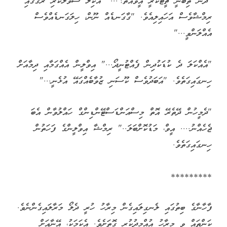
"ދެން ތިބުނީ ޗީޓްކުރީ އީވްއޭތަ؟..." އާކިލް ސުވާލުކުރި ރާގުގައި
ރިމްޝާވެސް އަހައިލިއެވެ. "ގާގަނޑެއް ނޫން، ހިލަގަނޑެއްވެސް
އެއްލަންވީ..."
"އެއްކަލަ ދެ ކުޑަކުދިން ފެއްޓުނީދޯ..." އިވްލީން އެއްގަމާއި ދިމާއަށް
ހިނގައިގަތެވެ. "އަބަދުވެސް ކޫސަނި ޒުވާބެއްގައޭ އުޅެނީ..."
"ދެމީހުން ދޭތެރޭ އޮތް މިސްއަންޑަސްޓޭންޑިންގް ހައްލުވާން އެބަ
ޖެހެއްނު.... އީވް، މަޑުކޮށްބަލަ.." ރިމްޝާ އިވްލީންގެ ފަހަތުން
ހިނގައިގަތެވެ.
*********
ފާހާނާގެ ބިތުގައި ލެނގިލައިގެން މިރާހު ހުރީ ދެލޯ މަރާލައިގެންނެވެ.
ކަންތައް ވީ މިރާހު އުއްމީދުކުރި ގޮތަށެވެ. އެކަމަކު، އޭނާއަށް