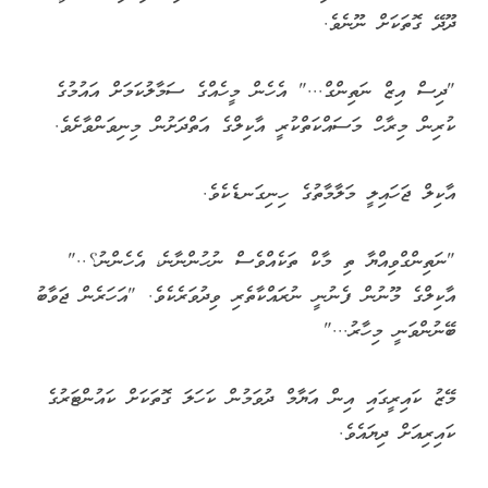
ދޫދޭ ގޮތަކަށް ނޫނެވެ.
"ދިސް އިޒް ނަތިންގް..." އެހެން މީހެއްގެ ސަމާލުކަމަށް އައުމުގެ
ކުރިން މިރާހް މަސައްކަތްކުރީ އާކިލްގެ އަތްދަށުން މިނިވަންވާށެވެ.
އާކިލް ޖަހައިލީ މަލާމާތުގެ ހިނިގަނޑެކެވެ.
"ނަތިންގްވިއްޔާ ތި މާކް ތަކެއްވެސް ނުހުންނާނެ، އެހެންނު؟.."
އާކިލްގެ މޫނުން ފެނުނީ ނުރައްކާތެރި ވިދުވަރެކެވެ. "އަހަރެން ޖަވާބު
ބޭނުންވަނީ މިހާރު..."
މޭޒު ކައިރީގައި އިން އަޔާމް ދުވަމުން ކަހަލަ ގޮތަކަށް ކައުންޓަރުގެ
ކައިރިއަށް ދިޔައެވެ.