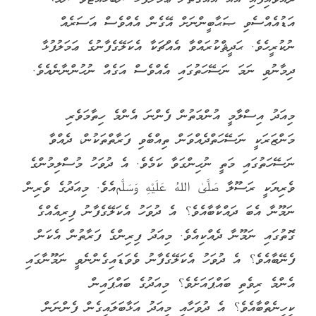
އަޑުއެއްސެވި ޞަޙާބީންނަށް އޭގެން އެއްވެސް އަސަރެއް
ނުކުރީހެވެ. ޙަދީޘްކުރައްވާ އެއްޗަކާ އެކަލޭގެފާނުގެ ޢަމަލުފުޅާ
ދިމާނުވި ނަމަ ނަސޭހަތުގައި އެއްވެސް އަގެއް ނުހުންނާނެއެވެ.
މިއަދު އިސްލާމީ އުންމަތުން ފެންނަ އެންމެ ހިތާމަވެރި
މަންޒަރަކީ ނަސޭހަތްދެއްވަން ތިއްބެވި ފަރާތްތަކުން، ދެއްވާ
ނަސޭހަތުގައި މަތީ ނުހިންގަވާ ކަމެވެ. އެ ދުވަހު މުސްލިމުންގެ
ވެރިޔަކީ ރަސޫލާ صَلَّىٰ اللهُ عَلَيْهِ وَسَلَّمއެވެ. މިއަދުގެ ވެރިން
ނަމޫނާ އެބަ ދައްކާބާއެވެ؟ އެ ދުވަހު އެކަލޭގެފާނު ފިރިއެއްގެ
ގޮތުގައި ނަމޫނާ ދެއްކިއެވެ. މިއަދު ފިރިންގެ ފަރާތުން އެކަން
ފެނޭބާއެވެ؟ އެ ދުވަހު އެކަލޭގެފާނު ވެވަޑައިގެންނެވީ ނަމޫނާގައި
އެންމެ ރިވެތި ބައްޕައަށެވެ؟ މިއަދުގެ ބައްޕައިން
ކިހިނެތްބާއެވެ؟ އެ ދުވަހާއި މިއަދު އަޅާބަލައިގެން ފެންނަން