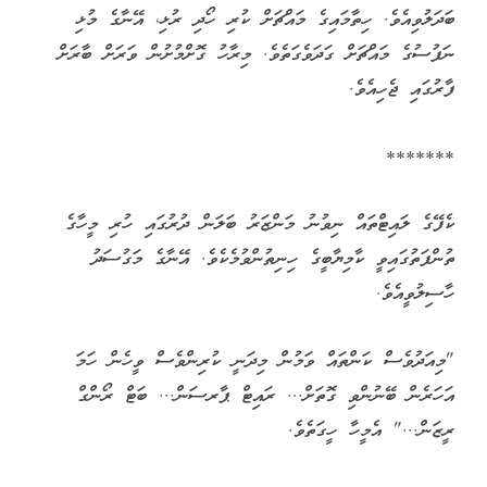
ބަދަލުވިއެވެ. ހިތާމައިގެ މައްޗަށް ކުރި ހޯދި ރުޅި، އޭނާގެ މުޅި
ނަފުސުގެ މައްޗަށް ގަދަވެގަތެވެ. މިރާހު ގޮށްމުށުން ވަރަށް ބާރަށް
ފާރުގައި ޖެހިއެވެ.
*******
ކެފޭގެ ލައިޓްތައް ނިވުނު މަންޒަރު ބަލަން ދުރުގައި ހުރި މީހާގެ
ތުންފަތުގައިވީ ކާމިޔާބީގެ ހިނިތުންވުމެކެވެ. އޭނާގެ މަގުސަދު
ހާސިލުވީއެވެ.
"މިއަދުވެސް ކަންތައް ވަމުން މިދަނީ ކުރިންވެސް ވީހެން ހަމަ
އަހަރެން ބޭނުންވި ގޮތަށް... ރައިޓް ޕާރސަން... ބަޓް ރޯންގް
ރީޒަން..." އެމީހާ ހީގަތެވެ.