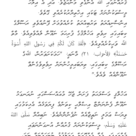
ޤުރުއާނުގައި ﷲ އެންގެވި މަންހަޖެވެ. އަދި އެ އިލާހު
މީސްތަކުންނަށް ޓަކައި އިޚްތިޔާރުކުރެއްވި ގޮތެވެ.
އިންސާނިއްޔަތު ތަރުބިއްޔަތު ކުރެއްވުމަށް ފޮނުއްވެވި ރަސޫލާގެ
ކިބައިގައި ރިވެތި އަޚުލާޤުގެ ފުރިހަމަ ނަމޫނާ ލެއްވެވިއެވެ. މާތް
ﷲ ވަޙީކުރެއްވިއެވެ. ‎﴿لَّقَدْ كَانَ لَكُمْ فِي رَسُولِ اللهِ أُسْوَةٌ
حَسَنَةٌ﴾ ‎(الأحزاب: ٢١)‏ މާނައީ: "ހަމަކަށަވަރުން، ﷲގެ
ރަސޫލާގެ ކިބައިގައި، ތިޔަބައިމީހުންނަށް ރިވެތިވެގެންވާ
ނަމޫނާއެއް ވެއެވެ."
އަޚުލާޤީ މަސްލަޙަތު ފަށަން ޖެހޭ މުއައްސަސާގައި ނުރަނގަޅު
ނަމޫނާ ފެންނަންޏާ އިޞްލާޙީ ކިތަންމެ ފިޔަވަޅެއް އެޅިކަމުގައި
ވިޔަސް ޢަމަލީ ނަތީޖާއެއް ނުފެންނާނެއެވެ. ނަބިއްޔާ صَلَّىٰ اللهُ
عَلَيْهِ وَسَلَّم، މީސްތަކުންނަށް ޤުރުއާން އުނގަންނަވައި
ދެއްވައިފައި އެއާ އެއްގޮތަށް ޢަމަލުފުޅު ނުބަހައްޓަވާ ނަމަ،