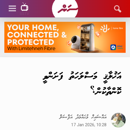
SSTV
SSTV LIVE
އަޚުލާޤީ މަސްލަހަތު ފަށަންވީ
ކޮންތާކުން؟
އައްޝައިޚް މުޙައްމަދު އަފްޟަލް
17 Jan 2026, 10:28