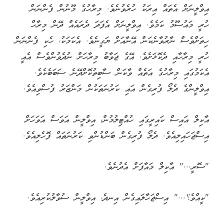
އިވްލީނަށް އެތައް އިރަކު ހުރެވުނެވެ. މިރާހުގެ މޫނުން ފެންނަން
ހުރީ މައުސޫމު ކަމެވެ. އިވްލީނަށް އެފަދަ ދެރައެއް ދޭން މިރާހް
ހިތަށްވެސް ނާރުވާނެކަން އޭނާއަށް ޔަގީނެވެ. އެކަމަކު، ހެކި ފެންނަން
ހުރީ މިރާހާއި ދެކޮޅަށެވެ. އޭގެ ޖަވާބު މިރާހަށް ނުދެވުންވެސް އެއީ
އެކަމުގައި މިރާހުގެ އަތެއް ވާކަން ސާބިތުކޮށްދޭނެ ސަބަބެކެވެ.
އިވްލީންގެ ދެލޯ ފުރިގެން އައި ކަރުނަތަކުން މަންޒަރު ފުސްވިއެވެ.
އާކިލް އައިސް ކައިރީގައި ހުއްޓިލުމުން، އިވްލީން އަވަސް އަވަހަށް
އިސްޖަހައިލިއެވެ. ދެލޯ ފުރިގެން ބަންޑުންވި ކަރުނަތައް ފޮހެލިއެވެ.
"ސޮރީ..." އާކިލް މައާފަށް އެދުނެވެ.
"ކީއްވެ؟..." އިސްޖަހާލައިގެން އިނދެ، އިވްލީން ސުވާލުކުރިއެވެ.