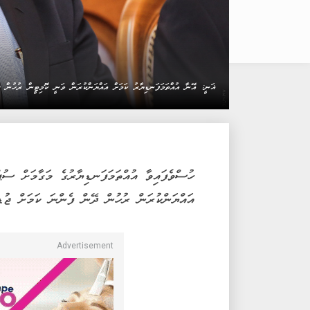
ޣަނީ: އޭނާ އުއްތަމަފަނޑިޔާރު ކަމަށް އައްޔަންކުރަން ވަނީ ކޮމިޓީން ރުހުން
ހުސްވެފައިވާ އުއްތަމަފަނޑިޔާރުގެ މަގާމަށް ސުޕ
އައްޔަންކުރަން ރުހުން ދޭން ފެންނަ ކަމަށް ޖުޑީ