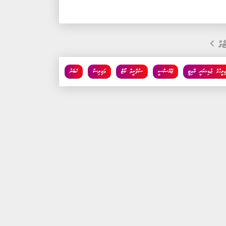
ެގު
ޖިލީހުގެ ޖުޑިޝަރީ ކޮމިޓީ
ޖޭއެސްސީ
ސުޕްރީމް ކޯޓް
މަޖިލިސް
ޚަބަރު