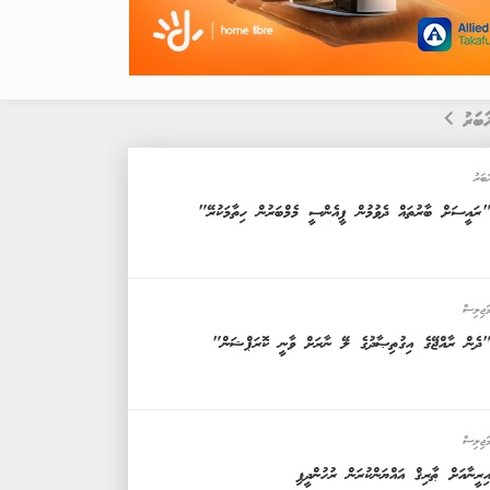
ަބަރު
ަބަރު
ރައީސަށް ބާރުތައް ދެވުމުން ޕީއެންސީ މެމްބަރުން ހިތާމަކުރޭ"
ަޖިލިސް
ދެން ރާއްޖޭގެ އިގުތިޞާދުގެ ލޭ ނާރަށް ވާނީ ކޮރަޕްޝަން"
ަޖިލިސް
ިރީނާއަށް ޠާރިޤް އައްޔަންކުރަން ރުހުންދީފި