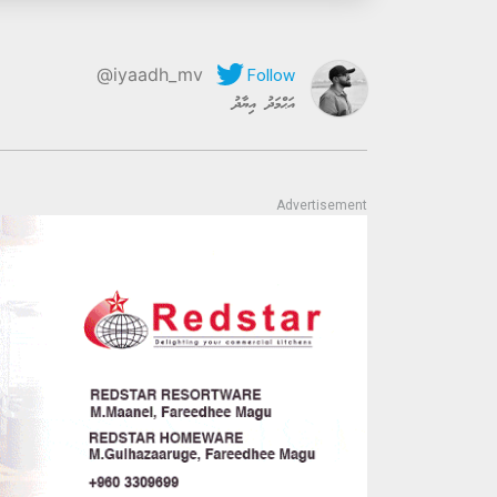
@iyaadh_mv
އަޙްމަދު އިޔާދު