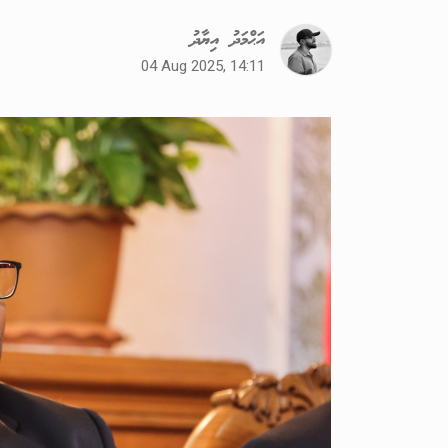
އަޙްމަދު އިޔާދު
04 Aug 2025, 14:11