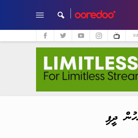
In
ދީން
ކޮލަމް
މަލްޓިމީޑިއާ
ހުން ދީފި