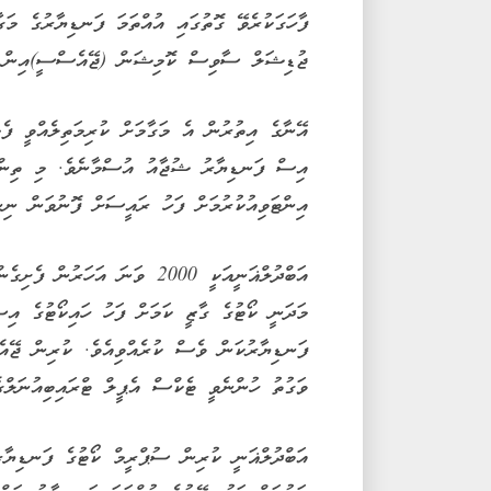
ފާހަގަކުރެވޭ ގޮތުގައި އުއްތަމަ ފަނޑިޔާރުގެ މަގ
ޖުޑިޝަލް ސާވިސް ކޮމިޝަން (ޖޭއެސްސީ)އިން ނި
އޭނާގެ އިތުރުން އެ މަގާމަށް ކުރިމަތިލެއްވީ ފެ
އިސް ފަނޑިޔާރު ޝުޖާއު އުސްމާނެވެ. މި ތިން 
އިންޓަވިއުކުރުމަށް ފަހު ރައީސަށް ފޮނުވަން ނިން
އަބްދުލްޣަނީއަކީ 2000 ވަނަ އަހ
މަދަނީ ކޯޓުގެ ގާޒީ ކަމަށް ފަހު ހައިކޯޓުގެ އިސ
ފަނޑިޔާރުކަން ވެސް ކުރެއްވިއެވެ. ކުރިން ޖޭއ
ވަގުތު ހުންނެވީ ޓެކްސް އެޕީލް ޓްރައިބިއުނަލްގެ
އަބްދުލްޣަނީ ކުރިން ސުޕްރީމް ކޯޓުގެ ފަނޑިޔާރު