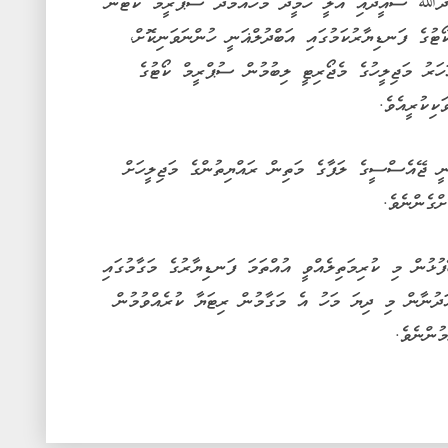
ްދުﷲ ސައީދާއި އަލީ ހަމީދު މުހައްމަދު ސުޕްރީމް ކޯޓުން
ޓުގެ ފަނޑިޔާރުކަމުގައި އަބްދުލްޣަނީ ހުންނަވަނިކޮށް،
ުވެ އެމްޑީޕީއަށް 2019 ވަނަ އަހަރު މަޖިލީހުގެ މެޖޯރިޓީ ލިބުމުން ސުޕްރީމް ކޯޓުގެ
ިކުރީއެވެ.
ނީ ޖޭއެސްސީގެ ލަފާގެ މަތިން ރައްޔިތުންގެ މަޖިލީހަށް
ްގެންނެވެ.
ުޅުން މި ކުރިމަތިލެއްވީ އުއްތަމަ ފަނޑިޔާރުގެ މަގާމުގައި
ަދުނާން މި ދިޔަ މަހު އެ މަގާމުން ރިޓަޔާ ކުރެއްވުމުން
ުންނެވެ.