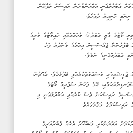
ާމަށް އަބްދުލްޣަނީ އައްޔަންކުރަން ރައީސަށް ލަފާދޭން
ންމީ ހޮނިހިރު ދުވަހެވެ.
މިލީ ކޯޓުގެ ގާޒީ އަބްދުﷲ މުހައްމަދާއި ހައިކޯޓުގެ ކުރީގެ
ބޭފުޅުންނާ ޖޭއެސްސީން އިއްޔެގެ މެންދުރު ފަހު
މީ އަބްދުލްޣަނީގެ ނަމެވެ.
ަރުން ފެށިގެން ޖުޑީޝަރީގައި މަސައްކަތްކުރެއްވި ބޭފުޅެކެވެ. އެގޮތުން،
ްފަނޑިޔާރުކަމާއި، އޭގެ ފަހުން ސުޕްރީމް ކޯޓުގެ
ެސްސީގެ ރައީސްކަން ވެސް ކުރެއްވި އަބްދުލްޣަނީ މި
 ރައީސްކަމުގެ މަގާމުގައެވެ.
ކަމަށް އައްޔަންކުރީ މަޝްހޫރު އެކެއް ފެބްރުއަރީގެ