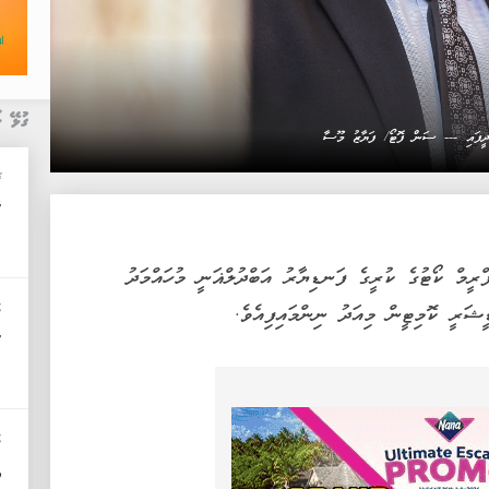
ގުޅޭ ޚ
 ދީފައި --- ސަން ފޮޓޯ/ ފަޔާޒު މޫސާ
ޚ
"
ްރީމް ކޯޓުގެ ކުރީގެ ފަނޑިޔާރު އަބްދުލްޣަނީ މުހައްމަދު
މ
ޝަރީ ކޮމިޓީން މިއަދު ނިންމައިފިއެވެ.
"
މ
އ