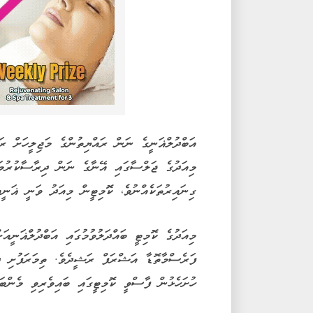
އަބްދުލްޣަނީގެ ނަން ރައްޔިތުންގެ މަޖިލީހަށް ރަ
މިއަދުގެ ޖަލްސާގައި އޭނާގެ ނަން ދިރާސާކުރުމަ
ގިނައިރުތަކެއްނުވެ، ކޮމިޓީން މިއަދު ވަނީ ޣަނީއ
މިއަދުގެ ކޮމިޓީ ބައްދަލުވުމުގައި އަބްދުލްޣަނީއ
ފަރެސްމާތޮޑާ އަޝްރަފް ރަޝީދެވެ. ތިމަރަފުށި ދާއ
ހުށަހެޅުން ފާސްވީ ކޮމިޓީގައި ބައިވެރިވި މެންބަރ