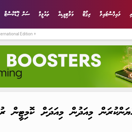
ި
ލައިފްސްޓައިލް
ރިޕޯޓް
މަލްޓިމީޑިއާ
ތައުލީމް
ސަން ޕޮޑްކާސްޓް
ternational Edition +
ނިޔެ
ވާހަކަ
ވިޔަފާރި
ލައިފްސްޓައިލް
ްޔަންކުރަން މިއަދުން މިއަދަށް ކޮމިޓީން ރު