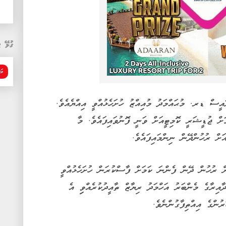
ގުޅޭ ޓ
މަ
އީސް ޑރ. މުޙައްމަދު މުއިއްޒު ހުށަހެޅުއްވީ އިއްޔެއެވެ.
ށް ޖުޑީޝަރީ ކޮމިޓީއަށް ވަނީ ފޮނުވައިފައެވެ. މާ
ަށް ރުހުންދޭން ނިންމައިފައެވެ.
ަށް ރުހުން ދޭން ފެންނަ ކަމަށް ފާސްކުރަން ހުށަހެޅުއްވީ
ިރާގެ މެންބަރު އަހްމަދު ރިޔާޒް ތާއީދުކުރެއްވިި އެ
ުންގެ އިއްތިފާގުންނެވެ.