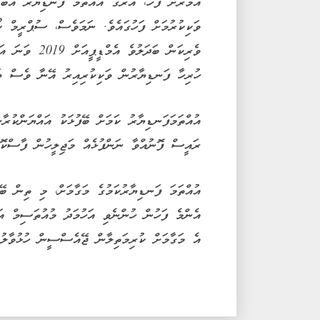
އަމުރަށް ފަހު، އޭރުގެ އުއްތަމަ ފަނޑިޔާރު އަބ
ވަކިކުރުމަށް ފަހުގައެވެ. ނަމަވެސް، ސުޕްރީމް ކޯ
ވެރިކަން ބަދަލ
ހުރިހާ ފަނޑިޔާރުން ވަކިކުރިއިރު އޭނާ ވެސް ވަކ
އުއްތަމަފަނޑިޔާރު ކަމަށް ބޭފުޅަކު އައްޔަންކުރާ
ރައީސް ފޮނުއްވާ ނަންފުޅެއް މަޖިލީހުން ފާސްކޮށ
އުއްތަމަ ފަނޑިޔާރުކަމުގެ މަގާމަށް، މި ތިން ބޭފ
އެންމެ ފަހުން ހުންނެވި އަހުމަދު މުއުތަސިމް އ
އެ މަގާމަށް ކުރިމަތިލާން ޖޭއެސްސީން ހުޅުވާލުމ