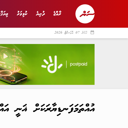
ރާއްޖެ
ދުނިޔެ
ކުޅިވަރު
ވިޔަފާރ
date_range
ހުކުރު 07 އޮގަސްޓް 2026
ރާއްޖެ
ރިޕޯޓް
ދު
އުއްތަމަފަނޑިޔާރަކަށް ޣަނީ އައ