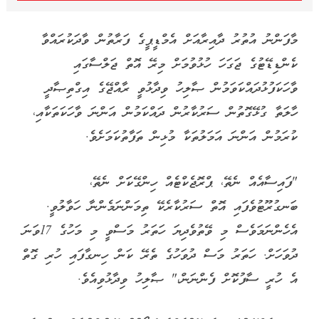
މާފަންނު އުތުރު ދާއިރާއަށް އެމްޑީޕީގެ ފަރާތުން ވާދަކުރައްވާ
ކެންޑިޑޭޓުގެ ޖަގަހަ ހުޅުވުމަށް މިރޭ އޮތް ޖަލްސާގައި
ވާހަކަފުޅުދައްކަވަމުން ޞާލިހު ވިދާޅުވީ ރާއްޖޭގެ އިގްތިޞާދީ
ހާލަތާ ގުޅޭގޮތުން ސަރުކާރުން ދައްކަމުން އަންނަ ވާހަކަތަކާއި،
ކުރަމުން އަންނަ އަމަލުތަކާ މުޅިން ތަފާތުކަމަށެވެ.
"ފައިސާއެއް ނެތޭ، ޕްރޮޖެކްޓެއް ހިންގޭކަަށް ނެތޭ،
ބަނގުރޫޓުވެފައި އޮތް ސަރުކާރެކޭ ތިމަންނަމެންނާ ހަވާލުވީ.
އެހެންނަމަވެސް މި ވޭތުވެދިޔަ ހަތަރު މަސްވީ މި މަހުގެ 17ވަނަ
ދުވަހަށް. ހަތަރު މަސް ދުވަހުގެ ތެރޭ ކަން ހިނގާފައި ހުރި ގޮތް
އެ ހުރީ ސާފުކޮށް ފެންނަން،" ޞާލިހު ވިދާޅުވިއެވެ.