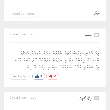
Send Comment
comment
ޟކހ
2 year 5 month ago
ތިޔަ އުޅެނީ އަދިވެސް ހަޖަމް ނުވެގެން ކިޔާނެ ނުކިޔާނެ އެެއޗެެެއް
ނޭނގިގެން މީހުންގެ ހިތުގައި ނަފްރަތު އުފެދޭނެހާ ގޮތް ގޮތަށް ވާހަކަ
ތިޔަ ދައްކަނީ ކަލޭގެ ސަރުކާރުގަ ސިޔާސީ މީހުން މާ ގިނަ
reply
thumb_up
thumb_down
Reply
3
0
comment
އިބޫސޯލިހް
2 year 5 month ago