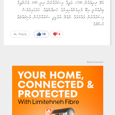
ކަލޭ ދިނީމެއްނު 1200 ވަޒީފާ މިސަރުކާރުން ދިނީ 300 އެހެންވީމާ
ތިދެއްކެނީ އިބޫ ވެރިކަންކުރިއިރުގެ ހަނދާންތައް. ހަމަގައިމުވެސް
މިސަރުކާރުން ވައްކަމެއް ނުކުރޭ އެމްޑީޕީ ސަރުކާރުހެން މުޅިދައުލަތް
ހުސްކޮއް
reply
thumb_up
thumb_down
Reply
19
4