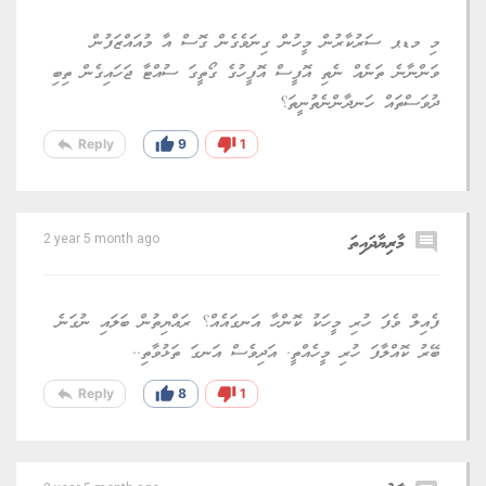
މި މޑޕ ސަރުކާރުން މީހުން ގިނަވެގެން ގޮސް އާ މުއައްޒަފުން
ވަންނާނެ ތަނެއް ނެތި އޮފީސް އޮފީހުގެ ގޯތީގަ ސުއްޓާ ޖަހައިގެން ތިބި
ދުވަސްތައް ހަނދާންނެތުނީތަ؟
reply
thumb_up
thumb_down
Reply
9
1
comment
މާރިޔާދައިތަ
2 year 5 month ago
ފެއިލް ވެފަ ހުރި މީހަކު ކޮންހާ އަނގައެއް؟ ރައްޔިތުން ބަލައި ނުގަނެ
ބޭރު ކޮއްލާފަ ހުރި މީހެއްތީ. އަދިވެސް އަނގަ ތަޅުވާތި..
reply
thumb_up
thumb_down
Reply
8
1