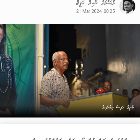
މުޙައްމަދު ނާއިލް ހަފީޒް
21 Mar 2024, 00:25
ކުރީގެ ރައީސް އިބްރާހިމް