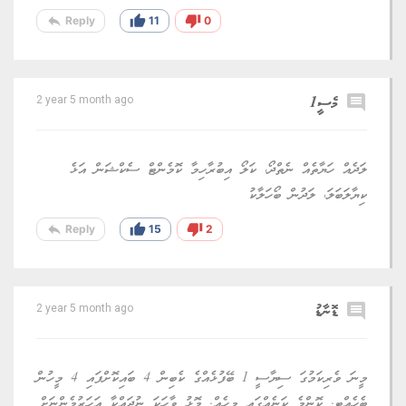
reply
thumb_up
thumb_down
Reply
11
0
comment
މެސީ1
2 year 5 month ago
ލަދެއް ހަޔާތެއް ނެތްދޯ، ކަލޯ އިބުރާހިމާ ކޮމެންޓް ސެކްޝަން އަޅެ
ކިޔާލަބަލަ، ލަދުން ބޯހަލާކު
reply
thumb_up
thumb_down
Reply
15
2
comment
ޑޮނާޑު
2 year 5 month ago
މީނަ ވެރިކަމުގަ ސިޔާސީ 1 ބޭފުޅެއްގެ ކެބިން 4 ބައިކޮށްފައި 4 މީހުން
ބެހެއްޓި. ކޮންމެ ކަނެއްގައި މީހެއް. މޮޅު ވާހަކަ ނުދައްކާ އަހަރުމެންނަށް