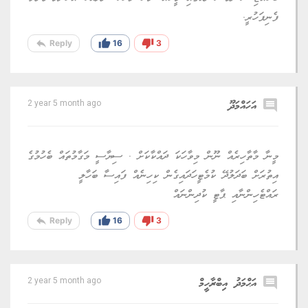
ފެނިފަހުރީ.
reply
thumb_up
thumb_down
Reply
16
3
comment
އަހައްމަދޫ
2 year 5 month ago
މީނާ މާތާހިރެއް ނޫން މިވާހަކަ ދައްކާކަށް . ސިޔާސީ މަގާމުތައް ބެހުމުގެ
އިތުރަށް ބަދަލުދޭ ކުމެޓީހަދައިގެން ކިހިނެއް ފައިސާ ބަހާލީ
ރައްޓެހިންނާއި ޕާޓީ ކުދިންނައް
reply
thumb_up
thumb_down
Reply
16
3
comment
އަޙްމަދު އިބްރާހީމް
2 year 5 month ago