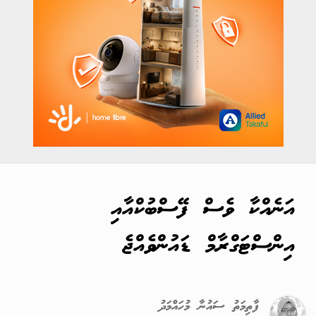
އަނެއްކާ ވެސް ފޭސްބުކްއާއި
އިންސްޓަގްރާމް ޑައުންވެއްޖެ
ފާތިމަތު ސައުނާ މުހައްމަދު