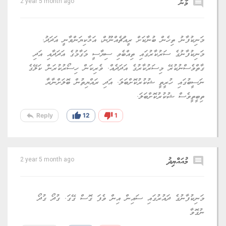
comment
މާނު
2 year 5 month ago
މަނިކުފާނު ތިހެން ބުނާކަށް ރީއްޗެއްނޫން، އަޅާކިޔަންވާނީ އަދަދު.
މަނިކުފާނުގެ ސަރުކާރުގައި ތިއްބެވި ސިޔާސީ މަގާމުގެ އަދަދާއި އަދި
ގާތްވެސްނުކުރޭ މިސަރުކާރުގެ އަދަދެއް. ވެރިކަން ހިސޯރުކުރަން ކަލޭގެ
ނަސީބުގައި ހުރީތީ ޝުކުރުކޮށްބަލަ. އަދި ރައްޔިތުން ބޮލަށްނާރާ
ތިބީތީވެސް ޝުކުރުކޮށްބަލަ.
reply
thumb_up
thumb_down
Reply
12
1
comment
މުއައްޔިދު
2 year 5 month ago
މަނިކުފާނުގެ ދައުރުގައި ސައިން އިން ވެފަ ގޮސް ގޭގަ. ގުދޯ ގުދޯ
ނުގޮވާ