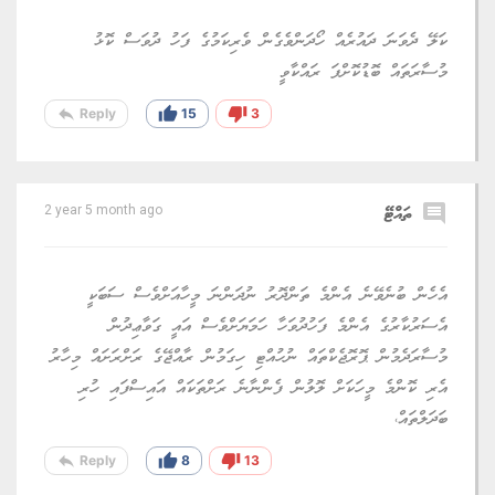
ކަލޭ ދެވަނަ ދައުރެއް ހޯދަންވެގެން ވެރިކަމުގެ ފަހު ދުވަސް ކޮޅު
މުސާރަތައް ބޮޑުކޮށްފަ ރައްކާވީ
reply
thumb_up
thumb_down
Reply
15
3
comment
ތައްޓޭ
2 year 5 month ago
އެހެން ބުނެވޭނެ އެންމެ ތަންދޮރު ނުދަންނަ މީހާއަށްވެސް ސަބަކީ
އެސަރުކާރުގެ އެންމެ ފަހުދުވަހާ ހަމަޔަށްވެސް އައީ ގަވާޢިދުން
މުސާރަދެމުން ޕޮރޮޖެކްތައް ނުހުއްޓި ހިގަމުން ރާއްޖޭގެ ރަށްރަށައް މިހާރު
އެރި ކޮންމެ މީހަކަށް ލޮލުން ފެންނާނެ ރަށްތަކައް އައިސްފައި ހުރި
ބަދަލްތައް،
reply
thumb_up
thumb_down
Reply
8
13