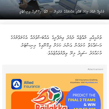
ތުރުކީއާ ދެމެދު މިއަދު ބޭއްވި ބައްދަލުމުގެ ތެރެއިން --- ފޮޓޯ/ އިކޮނޮމިކް މިނިސްޓްރީ
ތުރުކީއާއި ރާއްޖެއާ ދެމެދު ވިޔަފާރީގެ އެއްބަސްވުމެއް އެކުލަވާލުމުގެ
މަސައްކަތް ކުރަމުން އަންނަ ކަމަށް އިކޮނޮމިކް މިނިސްޓަރު
މުހައްމަދު ސައީދު މިރޭ ވިދާޅުވެއްޖެއެވެ.