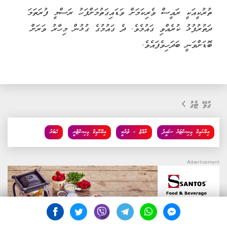
ތުރުކީއަކީ ރައީސް ވެރިކަމަށް ވަޑައިގަތުމަށްފަހު ރަސްމީ ފުރަތަމަ
ދަތުރުފުޅު ކުރެއްވި ގައުމެވެ. ދެ ގައުމުގެ ގުޅުން މިހާރު ވަރަށް
ބޮޑަށްވަނީ ބަދަހިވެފައެވެ.
ގުޅޭ ޓެގު
އިކޮނަމިކް މިނިސްޓަރު ސައީދު
ރާއްޖެ - ތުރުކީ
އިކޮނޮމިކް މިނިސްޓްރީ
ޚަބަރު