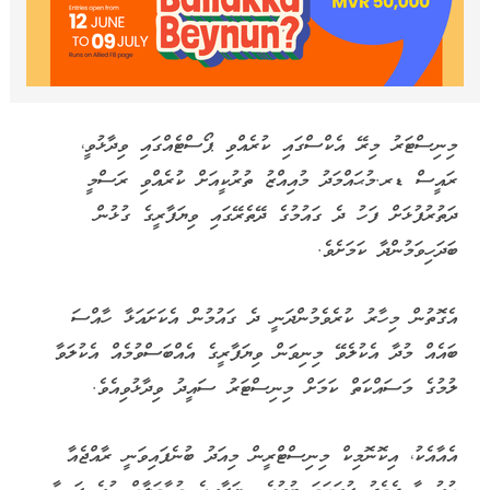
މިނިސްޓަރު މިރޭ އެކްސްގައި ކުރެއްވި ޕޯސްޓެއްގައި ވިދާޅުވީ،
ރައީސް ޑރ.މުޙައްމަދު މުއިއްޒު ތުރުކީއަށް ކުރެއްވި ރަސްމީ
ދަތުރުފުޅަށް ފަހު ދެ ގައުމުގެ ދޭތެރޭގައި ވިޔަފާރީގެ ގުޅުން
ބަދަހިވަމުންދާ ކަމަށެވެ.
އެގޮތުން މިހާރު ކުރެވެމުންދަނީ ދެ ގައުމުން އެކަށައަޅާ ހާއްސަ
ބައެއް މުދާ އެކުލެވޭ މިނިވަން ވިޔަފާރީގެ އެއްބަސްވުމެއް އެކުލަވާ
ލުމުގެ މަސައްކަތް ކަމަށް މިނިސްޓަރު ސައީދު ވިދާޅުވިއެވެ.
އެއާއެކު، އިކޮނޮމިކް މިނިސްޓްރީން މިއަދު ބުނެފައިވަނީ ރާއްޖެއާ