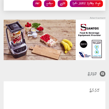
ރައީސް އިބްރާހިމް މުހައްމަދު ސޯލިހު
އެމްޑީޕީ
ސިޔާސީ
ޚަބަރު
comment
ކޮމެންޓް