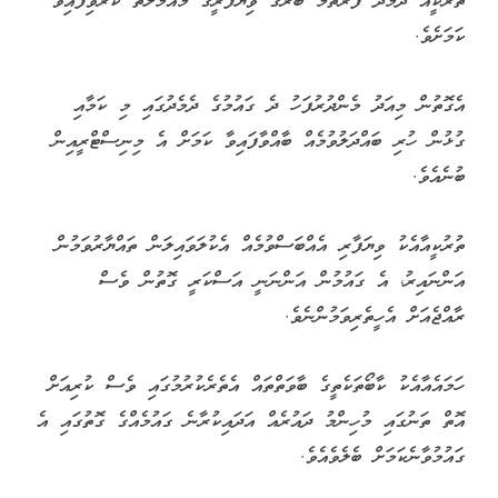
ތުރުކީއާ ދެމެދު ފުރަތަމަ ބުރުގެ ވިޔަފާރީގެ މުއާމަލާތް ކުރެވިފައިވާ
ކަމަށެވެ.
އެގޮތުން މިއަދު މެންދުރުފަހު ދެ ގައުމުގެ ދެމެދުގައި މި ކަމާއި
ގުޅުން ހުރި ބައްދަލުވުމެއް ބާއްވާފައިވާ ކަމަށް އެ މިނިސްޓްރީއިން
ބުނެއެވެ.
ތުރުކީއާއެކު ވިޔަފާރި އެއްބަސްވުމެއް އެކުލަވައިލަން ތައްޔާރުވަމުން
އަންނައިރު، އެ ގައުމުން އަންނަނީ އަސްކަރީ ގޮތުން ވެސް
ރާއްޖެއަށް އެހީތެރިވަމުންނެވެ.
ހަމައެއާއެކު ކާބޯތަކެތީގެ ބާވަތްތައް އެތެރެކުރުމުގައި ވެސް ކުރިއަށް
އޮތް ތަނުގައި މުހިންމު ދައުރެއް އަދައިކުރާނެ ގައުމެއްގެ ގޮތުގައި އެ
ގައުމުވާނެކަމަށް ބެލެވެއެވެ.