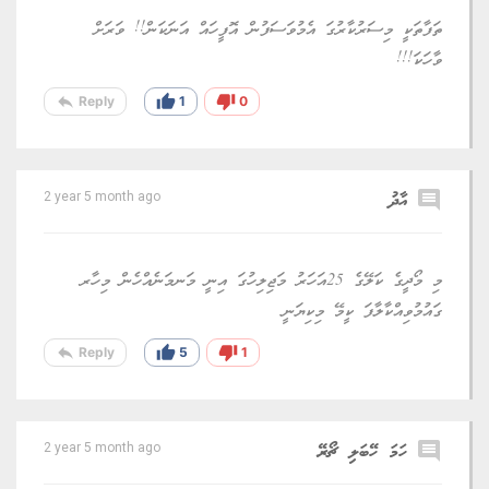
ތަފާތަކީ މިސަރުކާރުގަ އެމުވަސަފުން އޮފީހައް އަނަކަން!! ވަރަށް
ވާހަކަ!!!
reply
thumb_up
thumb_down
Reply
1
0
comment
އާދު
2 year 5 month ago
މި މޯދީގެ ކަލޭގެ 25އަހަރު މަޖިލިހުގަ އިނީ މަނމަނެއްހެން މިހާރ
ގައުމުވިއްކާލާފަ ކީމޭ މިކިޔަނީ
reply
thumb_up
thumb_down
Reply
5
1
comment
ހަމަ ހޭބަލި ޗޯރޭ
2 year 5 month ago