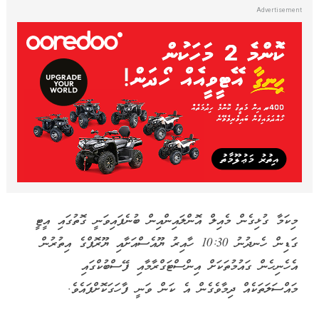
މިކަމާ ގުޅިގެން މެއިލް އޮންލައިންއިން ބުނެފައިވަނީ ގޮތުގައި އީޓީ
ގަޑިން ހެނދުނު 10:30 ހާއިރު ޔޫއެސްއަށާއި ޔޫރޮޕްގެ އިތުރުން
އެހެނިހެން ގައުމުތަކަށް އިންސްޓަގްރާމާއި ފޭސްބުކްގައި
މައްސަލަތަކެއް ދިމާވެގެން އެ ކަން ވަނީ ފާހަގަކޮށްފައެވެ.