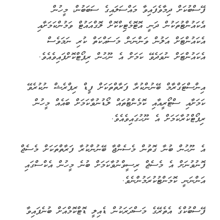
ފޭސްބުކަށް ދިމާވެފައިވާ މައްސަލައިގެ ސަބަބުން، މީހުން
އެކައުންޓުތަކުން ދަނީ އޮޓޮމެޓިކްކޮށް ލޮގްއައުޓް ވަމުންކަމަށާއި
އެކައުންޓަށް އަލުން ވަންނަން މަސައްކަތް ކުރި ނަމަވެސް
އެކައުންޓަށް ނުވަދެވޭ ކަމަށް އެ ނޫހުން ރިޕޯޓްކޮށްފައިވެއެވެ.
އިންސްޓަގްރާމް ބޭނުންކުރާ ފަރާތްތަކަށް ފީޑް ރިޕްރެޝް ނުކުރެވޭ
ކަމަށާއި ސްޓޯރީއާއި ކޮމެންޓުތައް ލޯޑުނުވާކަމަށް ބައެއް މީހުން
ރިޕޯޓްކުރާކަމަށް އެ ނޫހުގައިވެއެވެ.
އެ ނޫހުން ބުނާ ގޮތުން މެސެންޖާ ބޭނުންކުރާ ފަރާތްތަކަށް މެސެޖް
ފޮނުވުނަށް އެ މެސެޖް ރިސީވްނުވާކަމަށް ބުނެ މީހުން އެކްސްގައި
އަންނަނީ ކޮމަންޓުކުރަމުންނެވެ.
ފޭސްބުކްގެ އެތެރޭގެ މަސްދަރަކުން ޑެއިލީ ޑޮޓްކޮމްއަށް ބުނެފައިވާ