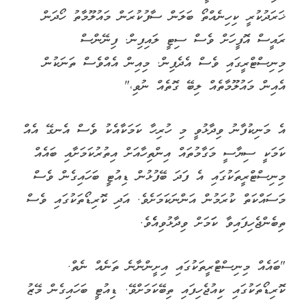
ޚަރަދުކުރީ ކިހިނެއްތޯ ބަލަން ސާފުކުރަން މައުލޫމާތު ހޯދަން
ރައީސް އޮފީހަށް ވެސް ސިޓީ ލައިފިން. ފިނޭންސް
މިނިސްޓްރީގައި ވެސް އެދެފިން. މިއިން އެއްވެސް ތަނަކުން
އެއިން މައުލޫމާތެއް ލިބޭ ގޮތެއް ނުވި،"
އެ މަނިކުފާނު ވިދާޅުވީ މި ހުރިހާ ކަމަކާއެކު ވެސް އެނގޭ އެއް
ކަމަކީ ސިޔާސީ މަގާމުތައް އިންތިހާއަށް އިތުރުކަމަށާއި ބައެއް
މިނިސްޓްރީތަކުގައި އެ ފަދަ ބޭފުޅުން ޑިއުޓީ ބަހައިގެން ވެސް
މަސައްކަތް ކުރަމުން އަންނަކަމަށެވެ. އަދި ކޮރިޑޯތަކުގައި ވެސް
ތިބެންޖެހިފައިވާ ކަަމަށް ވިދާޅުވިއެެވެ.
"ބައެއް މިނިސްޓްރީތަކުގައި އިށީންނާނެ ތަނެއް ނެތް.
ކޮރިޑޯތަކުގައި ކިއުޖެހިފައި ތިބޭކަމަށްވޭ. ޑިއުޓީ ބަހައިގެން މޭޒު