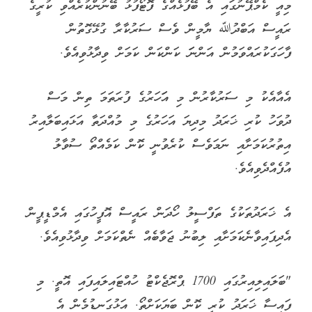
މިއީ ކެމްޕޭނުގައި އެ ބޭފުޅެއްގެ ފޮޓޯފުޅު ބޭނުންކުރެއްވި ކުރީގެ
ރައީސް އަބްދުﷲ ޔާމީން ވެސް ސަރުކާރާ ގުޅޭގޮތުން
ފާހަގަކުރައްވަމުން އަންނަަ ކަންކަން ކަމަށް ވިދާޅުވިއެވެ.
އެއާއެކު މި ސަރުކާރުން މި އަަހަރުގެ ފުރަތަމަ ތިން މަސް
ދުވަހު ކުރި ޚަރަދު މިދިޔަ އަހަރުގެ މި މުއްދަތާ އަޅައިބަލާއިރު
އިތުރުކަމަށާއި ނަމަވެސް ކުރެވުނީ ކޮން ކަމެއްތޯ ސުވާލު
އުފެއްދެވިއެވެ.
އެ ޚަރަދުތަކުގެ ތަފްސީލު ހޯދަން ރައީސް އޮފީހުގައި އެމްޑީޕީން
އެދިފައިވާނެކަމަށާއި ލިބުނު ޖަވާބެއް ނެތްކަމަށް ވިދާޅުވިއެވެ.
"ބަލައިލިއިރުގައި 1700 ޕްރޮޖެކްޓު ހުއްޓައިލައިފައި އޮތީ. މި
ފައިސާ ޚަރަދު ކުރީ ކޮން ބަޔަކަށްތޯ. އަޅުގަނޑުމެން އެ