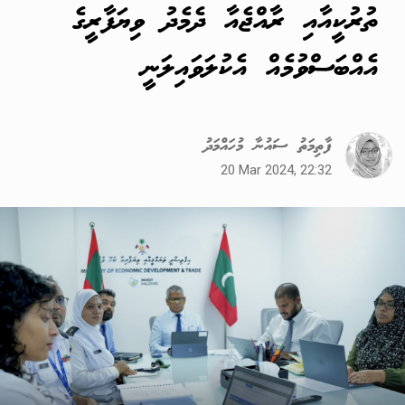
ތުރުކީއާއި ރާއްޖެއާ ދެމެދު ވިޔަފާރީގެ
އެއްބަސްވުމެއް އެކުލަވައިލަނީ
ފާތިމަތު ސައުނާ މުހައްމަދު
20 Mar 2024, 22:32