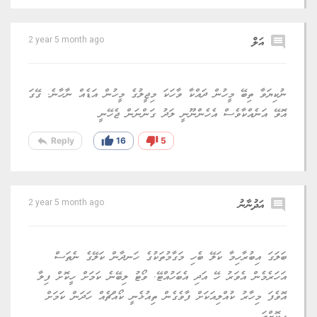
comment
އަލް
2 year 5 month ago
ނުކިޔަވާ ތިބޭ މީހުން ދައްކާ ވާހަކަ މިޖީލުގެ މީހުން އަޑެއް ނާހާނެ. ގޭގަ
އޮވޭ އަނެއްކާވެސް އެހެންނޫނީ ލަދު ގަންނަން ޖެހޭނީ
reply
thumb_up
thumb_down
Reply
16
5
comment
އަދުނާނު
2 year 5 month ago
ބަލަގަ އިބުރާހިމާ ކަލޭ ބެހި މަގާމުތަކުގެ ހަނދާން ކަލޭގެ ނެތަސް
އަހަރެމެން އެވަރު ހޭ އަދި އެބަހުއްޓޭ. ވޯޓު ލިބޭނެ ކަމަށް ހީކޮށް ފިލާ
އޮވެފަ މިހާރު ކުއްލިއަކަށް ފާވެގެން ތިއުޅެނީ ކޯއްޗެއް ހަދަން ކަމަށް