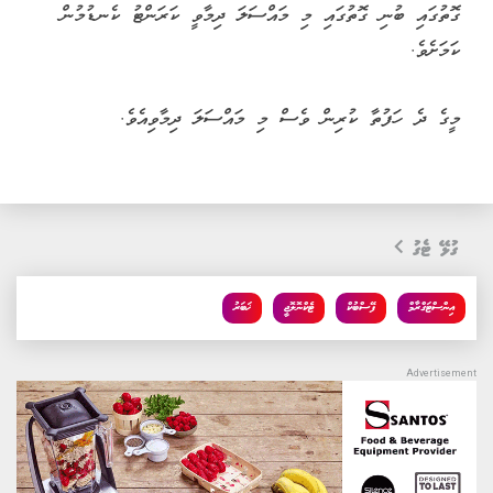
ގޮތުގައި ބުނި ގޮތުގައި މި މައްސަލަ ދިމާވީ ކަރަންޓު ކެނޑުމުން
ކަމަށެވެ.
މީގެ ދެ ހަފުތާ ކުރިން ވެސް މި މައްސަލަ ދިމާވިއެވެ.
ގުޅޭ ޓެގު
އިންސްޓަގްރާމް
ފޭސްބުކް
ޓެކްނޮލޮޖީ
ޚަބަރު