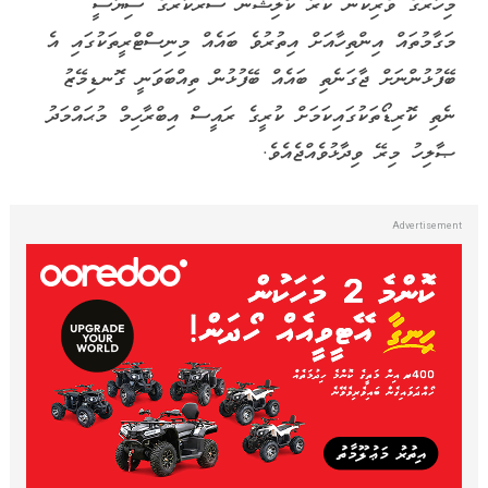
މިހާރުގެ ވެރިކަން ކުރާ ކޯލިޝަން ސަރުކާރުގެ ސިޔާސީ
މަގާމުތައް އިންތިހާއަށް އިތުރުވެ ބައެއް މިނިސްޓްރީތަކުގައި އެ
ބޭފުޅުންނަށް ޖާގަނެތި ބައެއް ބޭފުޅުން ތިއްބަވަނީ ގޮނޑިމޭޒު
ނެތި ކޮރިޑޯތަކުގައިކަމަށް ކުރީގެ ރައީސް އިބްރާހިމް މުޙައްމަދު
ޞާލިހު މިރޭ ވިދާޅުވެއްޖެއެވެ.