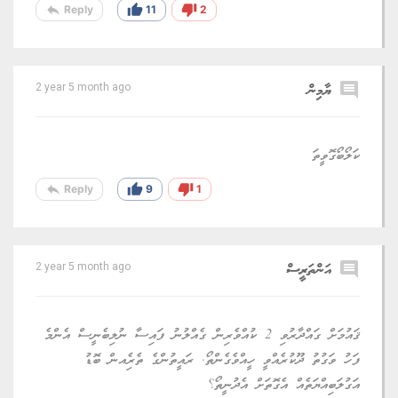
reply
thumb_up
thumb_down
Reply
11
2
comment
ޔާމިން
2 year 5 month ago
ކަލޯބޯގޮވީތަ
reply
thumb_up
thumb_down
Reply
9
1
comment
އަންތަރީސް
2 year 5 month ago
ޤައުމަށް ގައްދާރުވި 2 ކުއްވެރިން ގެއްލުނު ފައިސާ ނުލިބެނީސް އެންމެ
ފަހު ވަގުތު ދޫކުރެއްވީ ހީއްވެގެންތޯ. ރައީތުންގެ ތެރެިއން ބޮޑު
އަގުލަބިއްޔަތެއް އެގޮތަށް އެދުނީތޯ؟