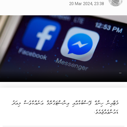
20 Mar 2024, 23:38
--
މެޓާއިން ހިންގާ ފޭސްބުކްއާއި އިންސްޓަގްރާމް އަނެއްކާވެސް މިއަދު
ޑައުންވެއްޖެއެވެ.