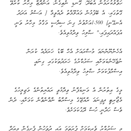
ހަވާލުކުރަމުން އެބަދޭ. ގޮނޑި ނެތިގެން. އަންދާޒާ މިހާރު ކުރެވޭ
ގޮތުގައި، އެ ބޭފުޅުން މައުލޫމާތު ދެއްވީމާ [ އަސްލު އަދަދު
އެނގޭނީ] 1،500އަށްވުރެ ގިނަ ސިޔާސީ މަގާމު މިހާރު ވަނީ
އުފައްދައިފައި،" ޞާލިހު ވިދާޅުވިއެވެ.
އެހެންނޫންނަމަ މުސާރައަށް އެހާ ބޮޑު ޚަރަދެއް ކުރަން
ނުޖެހޭނެކަމަށާއި ސަރުކާރުގެ ޚަރަދުތަކުގައި ގިނައީ
އިސްރާފުކަމަށް ޞާލިހު ވިދާޅުވިއެވެ.
މީގެ އިތުރުން އެ މަނިކުފާނު ވިދާޅުވީ ރައްޔިތުންގެ މަޖިލީހުގެ
މެޖޯރިޓީ ދީފިނަމަ ރާއްޖޭގެ މިސްރާބު ނާމާންވާނެ ކަމަށާއި، ދެން
ވެސް ހަދާނީ ހުސް ދޮގުކަމަށެވެ.
މި ސަރުކާރު ވެރިކަމަށް ފުރަތަމަ އައި ދުވަހުން ފެށިގެން މިއަދާ