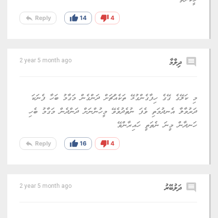
ހީކޮށްތަ
reply
thumb_up
thumb_down
Reply
14
4
comment
ދިލްމާ
2 year 5 month ago
މި ކަލޭގެ ގޭގެ ހިފާގެންގުޅޭ ތަކެއްޗަށް ދަންގެން މަގާމު ބަހާ ފެނަކަ
ދަރުވާލާ އެނދުމަތި ވެފަ ނުތެދުވެވޭ މީހުންނަށް ދަންދެން މަގާމު ބެހި
ހަނދާން މީނަ ނެތަތީ ހައިރާންވޭ
reply
thumb_up
thumb_down
Reply
16
4
comment
ދަލުބޭރު
2 year 5 month ago