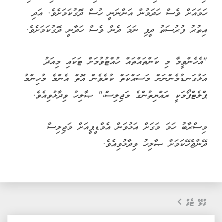
ހަމައަށް ވެސް ހަދަމުން އަންނަނީ ހުސް ދޮގުކަމަށެވެ. އަދި
އިތުރު ފުރުސަތު ދީފި ނަމަ ދެން ވެސް ހަދާނީ ދޮގުކަމަށެވެ.
"އެހެންވީމާ މި ކަންތައްތައް ހުއްޓުވުމަށް ޓަކައި މިއަދު
އަޅުގަނޑުމެންނަށް މަސައްކަތް ކުރެވެން އޮތް އެންމެ މުހިންމު
ޕްލެޓްފޯމަކީ ރައްޔިތުންގެ މަޖިލިސް،" ޞާލިހު ވިދާޅުވިއެވެ.
މިސްރާބު ހަމަ މަގަށް އަޅުވަން އެމްޑީޕީއަށް މަޖިލިސް
ދޭންޖެހޭކަމަށް ޞާލިހު ވިދާޅުވިއެވެ.
ގުޅޭ ޓެގު