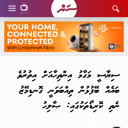
SSTV
SSTV LIVE
ސިޔާސީ މަގާމު އިންތިހާއަށް އިތުރުވެ
ބައެއް ބޭފުޅުން ތިއްބަވަނީ ގޮނޑިމޭޒު
ނެތި ކޮރިޑޯތަކުގައި: ޞާލިހު