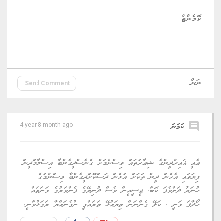
Send Comment
comment
ކަމަނަ
4 year 8 month ago
ޢެއީ ޣައިރުދީންގެ ޝިޢާރުތައް ވިސްނުމަށް ގެނެސްދީގެންބާ އިސްލާމްދީން
ފިޔަވައި އެހެން ދީން ތަކަށް އުޅެން ދަސްކޮށްދީގެންބާ ވިސްނުމުގެ
ހުނަރު ދަށްވެފަ ކޮބާ. ޖީސީއީން ވެސް ދުނިޔޭގެ ފެންވަރުގެ ވަނަތައް
ހޯދާފަ ވަނީ . ކަލޭ ގެންނަން ތިޔައުޅޭ ތަރައްގީ ނުގެނައްޔާ ރަގަޅުވާނީ.