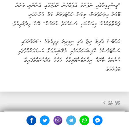
"މީސްމީޑިއާގައި ނަފުރަތު އުފެއްދުން ރާއްޖޭގައި އަންނަނީ ވަރަށް
ބޮޑަށް އިތުރުވަމުން. މިކަން ހުއްޓުވުމަށް ކަމާ ގުޅުންހުރި
ފަރާތްތަކާއެކު މިއަންނަނީ މަސައްކަތް ކުރަމުން" އޭނާ ވިދާޅުވިއެވެ.
އައްބާސް އާދިލް ރިޒާ އަކީ ނިމިދިޔަ ޕީޕީއެމްގެ ސަރުކާރުގައި
ކަސްޓަމްސްގެ ކޮމިޝަނަރުކަމާއި މެލޭޝިއާއަށް ކަނޑައަޅުއްވާފައި
ހުންނަވާ ޓްރޭޑް ރިޕްރަޒެންޓޭޓިވްގެ މަގާމު އަދާކުރައްވާފައިވާ
ބޭފުޅެކެވެ.
ގުޅޭ ޓެގު
ސީޕީ ހަމީދު
މިނިސްޓަރު މާރިޔާ އަހްމަދު ދީދީ
ޕީޕީއެމް
ސިޔާސީ
ފުލުހުން
ޚަބަރު