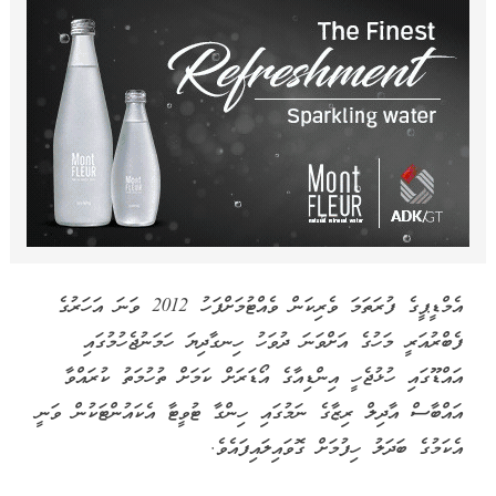
އެމްޑީޕީގެ ފުރަތަމަ ވެރިކަން ވެއްޓުމަށްފަހު 2012 ވަނަ އަހަރުގެ
ފެބްރުއަރީ މަހުގެ އަށްވަނަ ދުވަހު ހިނގާދިޔަ ހަމަނުޖެހުމުގައި
އައްޑޫގައި ހުޅުޖެހީ އިންޑިއާގެ އޯޑަރަށް ކަމަށް ތުހުމަތު ކުރައްވާ
އައްބާސް އާދިލް ރިޒާގެ ނަމުގައި ހިންގާ ޓުވީޓާ އެކައުންޓަކުން ވަނީ
އެކަމުގެ ބަދަލު ހިފުމަށް ގޮވައިލައިފައެވެ.