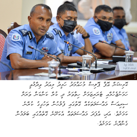
ކޮމިޝަނާ އޮފް ޕޮލިސް މުހައްމަދު ހަމީދު މިއަދު ވިދާޅުވީ
ހަމަނުޖެހުމާއި ޓެރަރިޒަމަށް ހިތްވަރު ދީ ކުރާ ކަންކަން ވަރަށް
ސީރިއަސް މައްސަލަތަކެއް ގޮތުގައި ފުލުހުން ތަހުގީގު ކުރާނެ
ކަމަށެވެ. އަދި، އެފަދަ މައްސަލަތައް އެކަށޭނެ ގޮތެއްގައި ބަލަމުން
ގެންދާނެ ކަމަށެވެ.