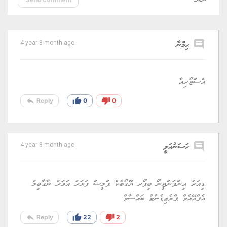
Send Comment
comment
ޙިމްނާ
4 year 8 month ago
އެސްޓޯރިއާ
reply
thumb_up
thumb_down
Reply
0
0
comment
ހަސަނުއަލީ
4 year 8 month ago
ޑިއަރު އިންފަންޓީނޯ ބިފޯރ ޔޫގޯބެކް ޕްލީސް ފަޔަރު އަވަރު ނާގާބިލު
އެފްއޭއެމް ޕްރެޒިޑެންޓް ބައްސާމް
reply
thumb_up
thumb_down
Reply
22
2