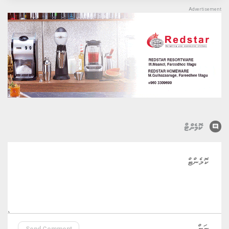
comment
ކޮމެންޓް