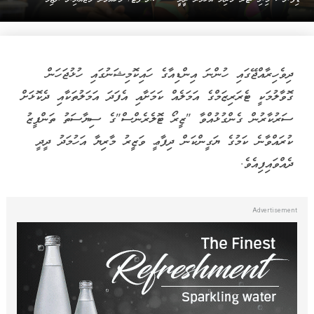
ދިވެހިރާއްޖޭގައި ހުންނަ އިންޑިއާގެ ހައިކޮމިޝަނުގައި ހުޅުޖަހަން
ގޮވާލުމަކީ ޓެރަރިޒަމްގެ އަމަލެއް ކަމަށާއި އެފަދަ އަމަލުތަކާއި ދެކޮޅަށް
ސަރުކާރުން ގެންގުޅުއްވާ "ޒީރޯ ޓޮލެރެންސް"ގެ ސިޔާސަތު ތަންފީޒު
ކުރައްވާނެ ކަމުގެ ޔަގީންކަން ދިފާޢީ ވަޒީރު މާރިޔާ އަހުމަދު ދީދީ
ދެއްވައިފިއެވެ.