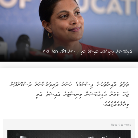
އެޑިއުކޭޝަން މިނިސްޓަރ އައިޝަތު އަލީ - ސަން ފޮޓޯ/ ފަޔާޒު މޫސާ
ތަފާތު ދާއިރާތަކުން ވިސްނުމުގެ ހުނަރު ދަރިވަރުންނަށް ދަސްކޮށްދޭން
ޖެހޭ ކަމަށް އެޑިއުކޭޝަން މިނިސްޓަރު އައިޝަތު އަލީ
ވިދާޅުވެއްޖެއެވެ.