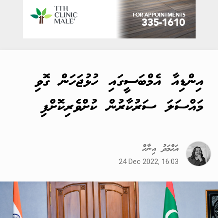
އިންޑިއާ އެމްބަސީގައި ހުޅުޖަހަން ގޮވި
މައްސަލަ ސަރުކާރުން ކުށްވެރިކޮށްފި
އަޙްމަދު އިނާހް
24 Dec 2022, 16:03