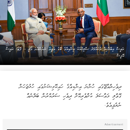
ރައީސް އިބްރާހިމް މުހައްމަދު ޞާލިހާއެކު އިންޑިއާގެ ބޮޑު ވަޒީރު ނަރެންދްރަ މޯދީ -- ފޮޓޯ/ ރައީސް
އޮފީސް
ދިވެހިރާއްޖޭގައި ހުންނަ އިންޑިއާގެ ހައިކޮމިޝަނުގައި ހުޅުޖަހަން
ގޮވާލި މައްސަލަ ކުށްވެރިކޮށް ދިވެހި ސަރުކާރުން ބަޔާނެއް
ނެރެފިއެވެ.