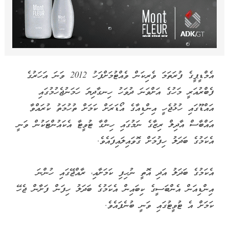
އެމްޑީޕީގެ ފުރަތަމަ ވެރިކަން ވެއްޓުމަށްފަހު 2012 ވަނަ އަހަރުގެ
ފެބްރުއަރީ މަހުގެ އަށްވަނަ ދުވަހު ހިނގާދިޔަ ހަމަނުޖެހުމުގައި
އައްޑޫގައި ހުޅުޖެހީ އިންޑިއާގެ އޯޑަރަށް ކަމަށް ތުހުމަތު ކުރައްވާ
އައްބާސް އާދިލް ރިޒާގެ ނަމުގައި ހިންގާ ޓުވީޓާ އެކައުންޓަކުން ވަނީ
އެކަމުގެ ބަދަލު ހިފުމަށް ގޮވައިލައިފައެވެ.
އެކަމުގެ ބަދަލު އަދި އޮތީ ނުހިފި ކަމަށާއި، ރާއްޖޭގައި ހުންނަ
އިންޑިއަން އެންބަސީގެ ކިބައިން އެކަމުގެ ބަދަލު ހިފަން ފަށާން ޖެހޭ
ކަމަށް އެ ޓުވީޓުގައި ވަނީ ބުނެފައެވެ.