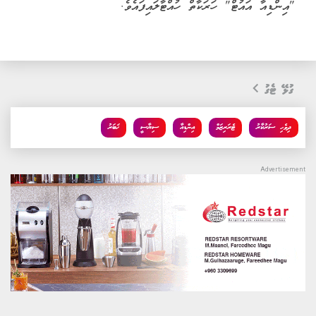
"އިންޑިއާ އައުޓް" ހަރަކާތް ހުއްޓާލައިފައެވެ.
ގުޅޭ ޓެގު
ދިވެހި ސަރުކާރު
ޓެރަރިޒަމް
އިންޑިއާ
ސިޔާސީ
ޚަބަރު