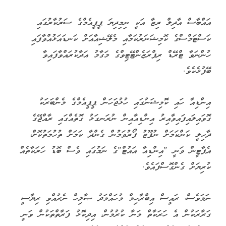
އައްބާސް އާދިލް ރިޒާ އަކީ ނިމިދިޔަ ޕީޕީއެމްގެ ސަރުކާރުގައި
ކަސްޓަމްސްގެ ކޮމިޝަނަރުކަމާއި މެލޭޝިއާއަށް ކަނޑައަޅުއްވާފައި
ހުންނަވާ ޓްރޭޑް ރިޕްރަޒެންޓޭޓިވްގެ މަގާމު އަދާކުރައްވާފައިވާ
ބޭފުޅެކެވެ.
އިންޑިއާ ހައި ކޮމިޝަނުގައި ހުޅުޖަހަން ޕީޕީއެމްގެ މެންބަރަކު
ގޮވައިލައިފައިވާއިރު އިންޑިއާއިން ނުރަނގަޅު ގޮތެއްގައި ރާއްޖޭގެ
ދާހިލީ ކަންކަމަށް ނުފޫޒު ފޯރުވަމުން ގެންދާ ކަމަށް ތުހުމަތުކޮށް،
އެޕާޓީން ވަނީ "އިންޑިއާ އައުޓް"ގެ ނަމުގައި ވެސް ބޮޑު ހަރަކާތެއް
ކުރިޔަށް ގެންގޮސްފައެވެ.
ނަމަވެސް، ރައީސް އިބްރާހިމް މުހައްމަދު ޞާލިހް ނެރުއްވި ރިޔާސީ
ގަރާރަކުން އެ ހަރަކާތް މަނާ ކުރުމުން، އިދިކޮޅު ފަރާތްތަކުން ވަނީ