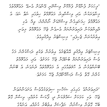
"މީހަކަށް ފުންކޮށް ފުޅާކޮށް ވިސްނޭނީ އޭނާއަށް އެނގޭ މަޢުލޫމާތުގެ
މިންވަރަކުން. އަދި ވިސްނާއިރު، މަޢުލޫމާތު ހިތުގައި ނެތް ނަމަ، އެ
މަޢުލޫމާތު ހިމަނައިގެން ވިސްނޭކަށް ނޯންނާނެ. ވީމާ، އެކި
ދާއިރާތަކުން ދަރިވަރުންނަށް އެނގެން ޖެހޭ މަޢުލޫމާތު މިވަނީ
އިތުރުކުރަން ޖެހިފައި" މިނިސްޓަރު ވިދާޅުވިއެވެ.
މިނިސްޓަރު ވިދާޅުވީ އޮއްޓަރުގެ އިތުރުން ތަކެތި ދަސްކުރާނެ މަގު
ވެސް ދަރިވަރުންނަށް ބުނެދޭން ޖެހޭ ކަމަށެވެ. އަދި، މައުލޫމާތު
ބޭނުންވުމުން، އެ ހާލަތެއްގައި އެ މައުލޫމާތެއް ދެނެގަނެ، އެ ބޭނުން
ކުރާނެ ގޮތް ވެސް ދަސްކޮށްދޭން ޖެހޭ ކަމަށެވެ.
"ދަރިވަރުންގެ ގައިގައި ޝަޚްޞީ ސިފަތަކެއްވެސް އަށަގަންނުވަން
ޖެހޭ. ވަކި ކަމަކަށް ސަމާލުކަން ދީ، ފޯކަސް ކުރުމާއި، ވިސްނާ ގޮތާ
ބެހޭ ގޮތުން ވިސްނުން. ނަފްސަށް އިތުބާރު ކުރުމާއި އަނެކާގެ