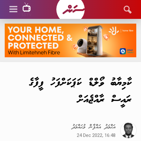
SSTV
SSTV LIVE
ކާމިޔާބު ވޯލްޑް ކަޕަކަށްފަހު ފީފާގެ
ރައީސް ރާއްޖެއަށް
އަޙްމަދު އައްފާން މުޙައްމަދު
24 Dec 2022, 16:48