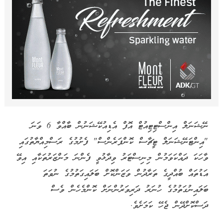
ނޭޝަނަލް އިންސްޓިޓިއުޓް އޮފް އެޑިއުކޭޝަނުން ބާއްވާ 6 ވަނަ
"އިންޓަނޭޝަނަލް ޓީޗާސް ކޮންފަރެންސް" ފެށުމުގެ ރަސްމިއްޔާތުގައި
ވާހަކަ ދައްކަވަމުން މިނިސްޓަރު ވިދާޅުވީ ފެންނަ މަންޒަރުތަކާއި އިވޭ
އަޑުތައް ބުއްދީގެ ތަރާދުން ވަޒަންކޮށް ބަލައިގަތުމުގެ ނުވަތަ
ބަލައިނުގަތުމުގެ ހުނަރު ދަރިވަރުންނަށް ކޮންމެހެން ވެސް
ދަސްކޮށްދޭން ޖެހޭ ކަމަށެވެ.