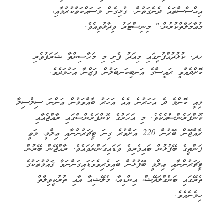
އިޙްސާސްތައް ދެނެގަތުން. ގުޅިގެން މަސައްކަތްކުރުމާއި،
މުޢާމަލާތްކުރުން." މިނިސްޓަރު ވިދާޅުވިއެވެ.
ހދ. ކުޅުދުއްފުށީގައި މިއަދު ފެށި މި މަހާސިންތާ ޝަރަފުވެރި
ކޮށްދެއްވީ ރައީސްގެ އަނބިކަނބަލުން ފަޒްނާ އަހުމަދެވެ.
މިއީ ކޮންމެ ދެ އަހަރުން އެއް އަހަރު ބާއްވަމުން އަންނަ ސިލްސިލާ
ކޮންފަރެންސްއެކެވެ. މި އަހަރުގެ ކޮންފަރެންސްގައި ރާއްޖެއާއި
ރާއްޖޭން ބޭރުން 220 އަށްވުރެ ގިނަ ޓީޗަރުންނާއި ޢިލްމީ، މަތީ
ފަންތީގެ ބޭފުޅުން ބައިވެރިވެ ވަޑައިގަންނަވައެވެ. ރާއްޖޭން ބޭރުން
ޓީޗަރުންނާއި ޢިލްމީ ބޭފުޅުން ބައިވެރިވެވަޑައިގަންނަވާ ޤައުމުތަކުގެ
ތެރޭގައި ބަންގްލަދޭޝް، އިންޑިއާ، މެލޭޝިއާ އާއި ތުރުކީވިލާތް
ހިމެނެއެވެ.