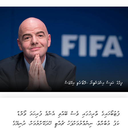
ފީފާގެ ރައީސް އިންފަންޓީނޯ --ފޮޓޯ/ގެޓީ އިމޭޖަސް
ފުޓުބޯޅައިގެ ތާރީޚުގައި ވެސް ބޭއްވި އެންމެ ފުރިހަމަ ވޯލްޑް
ކަޕު މުބާރާތް، ނިންމާލުމަށްފަހު ޗުއްޓީ ހޭދަކޮށްލުމަށް، ދުނިޔޭގެ