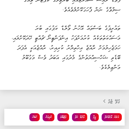
ފޯވާޑް ލުއިސް ސުއަރޭޒްއާއި ބްރެޒިލްގެ ކެޕްޓަން ތިއާގޯ
ސިލްވާގެ ނަން ފާހަގަކޮށްލެވެއެވެ.
ތައުރީފުގެ ބަސްތައް އޮހުނު ވޯލްޑް ކަޕުގައި ބުރަ
މަސައްކަތްތަކެއް ކުރުމަށްފަހު އިންފަންޓީނޯ ޗުއްޓީ ހޭދަކޮށްލައި،
ހަމަޖެހިލުމަށް ރާއްޖެ އިހްތިޔާރު ކުރިއިރު، ރާއްޖެއަކީ އެފަދަ
ބޮޑެތި ޝަހްސިއްޔަތުންގެ މެދުގައި އަބަދު ވެސް މަގުބޫލު
މަންޒިލެކެވެ.
ގުޅޭ ޓެގު
ގަތަރު ވޯލްޑްކަޕް
ފީފާ
ވޯލްޑް ކަޕް
ފުޓްބޯޅަ
ކުޅިވަރު
ޚަބަރު