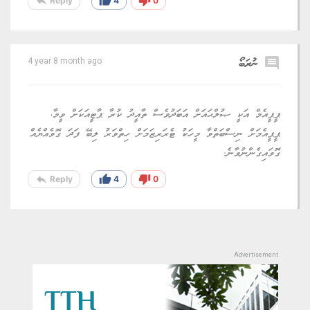
reply
thumb_up
thumb_down
Reply
4
0
comment
ނުރަބޯ
4 year 8 month ago
ޕީޕީއެމް އަކީ ޞުލްޙައަށް އަބަދުވެސް ތާއީދު ކުރާ ޕާޓީއަކަށް ވީމާ،
ޕީޕީއެމަށް ނިސްބަތްވާ މީހަކު ޓެރަރިޒަމަށް ހިތްވަރު ލިބޭ ފަދަ ގޮވެއްޔެއް
ގޮވައިގެންނުވާނެ.
reply
thumb_up
thumb_down
Reply
4
0