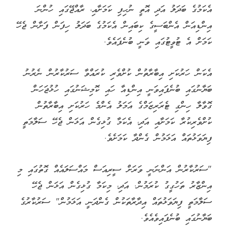
އެކަމުގެ ބަދަލު އަދި އޮތީ ނުހިފި ކަމަށާއި، ރާއްޖޭގައި ހުންނަ
އިންޑިއަން އެންބަސީގެ ކިބައިން އެކަމުގެ ބަދަލު ހިފަން ފަށާން ޖެހޭ
ކަމަށް އެ ޓުވީޓުގައި ވަނީ ބުނެފައެވެ.
އެކަން ހަރުކަށި އިބާރާތުން ކުށްވެރި ކުރައްވާ ސަރުކާރުން ނެރުނު
ބަޔާނުގައި ބުނެފައިވަނީ އިންޑިއާ ހައި ކޮމިޝަނުގައި ހުޅުޖަހަން
ގޮވާލާ ހިންގި ޓެރަރިޒަމްގެ އަމަލު އެންމެ ހަރުކަށި އިބާރާތުން
ކުށްވެރިކުރާ ކަމަށާއި އަދި، އެކަމާ ގުޅިގެން އަޅަން ޖެހޭ ސަލާމަތީ
ފިޔަވަޅުތައް އަޅަމުން ގެންދާ ކަމަށެވެ.
"ސަރުކާރުން އަންނަނީ ވަރަށް ސީރިއަސް މައްސަލައެއް ގޮތުގައި މި
އިންޒާރު ތަހުގީގު ކުރަމުން. އަދި، މިކަމާ ގުޅިގެން އަޅަން ޖެހޭ
ސަލާމަތީ ފިޔަވަޅުތައް އިދާރާތަކުން ގެންދަނީ އަޅަމުން" ސަރުކާރުގެ
ބަޔާނުގައި ބުނެފައިވެއެވެ.