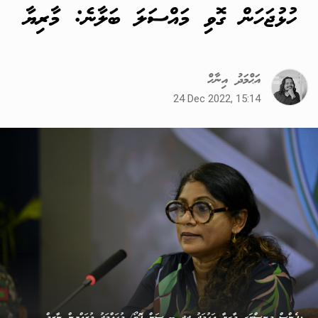
ހުޅުޖަހަން ގޮވި މައްސަލަ ބަލާނެ: މާރިޔާ
އަޙްމަދު އިނާހް
24 Dec 2022, 15:14
ޑިފެންސް މިނިސްޓަރ މާރިޔާ އަހުމަދު ދީދީ -- ސަން ފޮޓޯ/ މުހައްމަދު މުޒައްޔިން ނާޒިމް