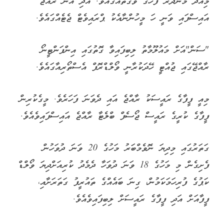
މިއަދު މެންދުރު ފަހުގެ ވަގުތެއްގައެވެ. އަދި އޭނާ ރާއްޖެ
އައިސްފައި ވަނީ ހަ މީހުންނާއެކު ޕްރައިވެޓް ޖެޓެއްގައެވެ.
"ސަން"އަށް މައުލޫމާތު ލިބިފައިވާ ގޮތުގައި އިންފަންޓީނޯ
ރާއްޖޭގައި ޖުއްޓީ ހޭދަކުރާނީ ވޯލްޑްރޮފް އެސްތޯރިއާގައެވެ.
މިއީ ފީފާގެ ރައީސަކު ރާއްޖެ އައި ދެވަނަ ފަހަރެވެ. މީގެކުރިން
ފީފާގެ ކުރީގެ ރައީސް ޖޯސެފް ބްލެޓާ ރާއްޖެ އައިސްފައިވެއެވެ.
ގަތަރުގައި މިދިޔަ ނޮވެމްބަރު މަހުގެ 20 ވަނަ ދުވަހުން
ފެށިގެން މި މަހުގެ 18 ވަނަ ދުވަހާ ދެމެދު ކުރިއަށްދިޔަ ވޯލްޑް
ކަޕުގެ ފުރިހަމަކަމުން، ގިނަ ބައެއްގެ ތައުރީފު ގަތަރަށާއި،
ފީފާއަށް އަދި ފީފާގެ ރައީސަށް ލިބިފައިވެއެވެ.