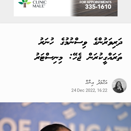
ދަރިވަރުންގެ ވިސްނުމުގެ ހުނަރު
ތަރައްގީކުރަން ޖެހޭ: މިނިސްޓަރު
އަޙްމަދު އިނާހް
24 Dec 2022, 16:22