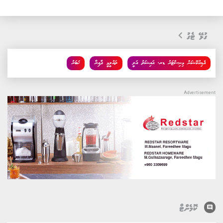
ގުޅޭ ޓެގު
އެޑިއުކޭޝަން މިނިސްޓަރު ޑރ. އައިޝަތު އަލީ
ތައުލީމީ ދާއިރާ
ޚަބަރު
comment
ކޮމެންޓް