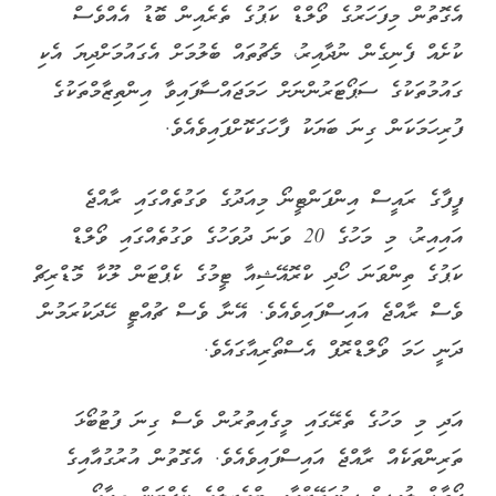
އެގޮތުން މިފަހަރުގެ ވޯލްޑް ކަޕުގެ ތެރެއިން ބޮޑު އެއްވެސް
ކުށެއް ފެނިގެން ނުދާއިރު، މެޗުތައް ބެލުމަށް އެގައުމަށްދިޔަ އެކި
ގައުމުތަކުގެ ސަޕޯޓަރުންނަށް ހަމަޖައްސާފައިވާ އިންތިޒާމްތަކުގެ
ފުރިހަމަކަން ގިނަ ބަޔަކު ފާހަގަކޮށްފައިވެއެވެ.
ފީފާގެ ރައީސް އިންފަންޓީނޯ މިއަދުގެ ވަގުތެއްގައި ރާއްޖެ
އައިއިރު، މި މަހުގެ 20 ވަނަ ދުވަހުގެ ވަގުތެއްގައި ވޯލްޑް
ކަޕުގެ ތިންވަނަ ހޯދި ކްރޮއޭޝިއާ ޓީމުގެ ކެޕްޓަން ލޫކާ މޮޑްރިޗް
ވެސް ރާއްޖެ އައިސްފައިވެއެވެ. އޭނާ ވެސް ޗުއްޓީ ހޭދަކުރަމުން
ދަނީ ހަމަ ވޯލްޑްރޮފް އެސްތޯރިއާގައެވެ.
އަދި މި މަހުގެ ތެރޭގައި މީގެއިތުރުން ވެސް ގިނަ ފުޓުބޯޅަ
ތަރިންތަކެއް ރާއްޖެ އައިސްފައިވެއެވެ. އެގޮތުން އުރުގުއާއިގެ