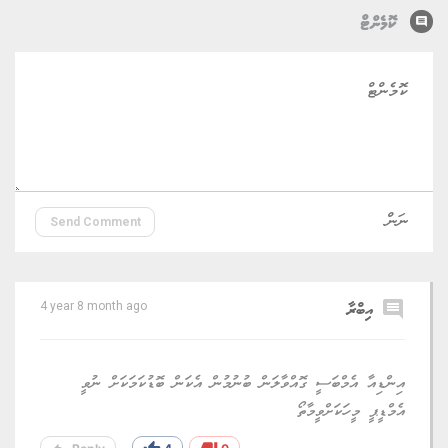
comment
ކޮމެންޓް
Send Comment
comment
އިބްރާ
4 year 8 month ago
އިންޑިއާ އެމްބަސީ ގޮއްވާލަން ބުނުމުން އެކަން ބޮޑުކަމަކަށް ނުވީ
އެމްޑީޕީ މީހަކަށްވީމާތޯ