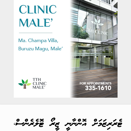
ޓެރަރިޒަމަށް އޮންނާނީ ޒީރޯ ޓޮލެރެންސް،