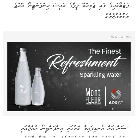
ފުޓުބޯޅައިގެ މައި ޖަމިއްޔާ ފީފާގެ ރައީސް އިންފަންޓީނޯ ރާއްޖެ
އަތުވެއްޖެއެވެ.
"ސަން"އަށް އެނގިފައިވާ ގޮތުގައި އިންފަންޓީނޯ ރާއްޖެއައީ