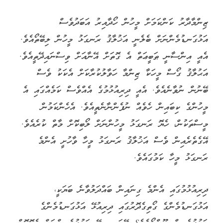
ޒިންމާދާރު ކަންކަމަށް މީހުން ހޯދާއިރު އަބަދުވެސް
އަޅުގަނޑުމެންނަށް ބެލެނީ އަޚުލާޤު ރަނގަޅު މީހުން ލިބޭތޯއެވެ.
އެއީ އިންސާނީ ޠަބީޢަތް އެ ގޮތަށް އޭނާއަށް ވިސްނައިދޭތީއެވެ.
އަޙުލާޤު ގޯސް މީހަކާ ޒިންމާ ހަވާލުކުރާކަށް އެކަކު ވެސް
ބޭނުން ނުވާނެއެވެ. އެއީ ދިރިއުޅުމުގެ އެއްވެސް ކަމެއްގައި އެ
މީހުންގެ ކިބައިން ހެވެއް ނުފެންނާނެތީއެވެ. އެހެންކަމުން
މީސްތަކުން، ހެޔޮ ރަނގަޅު މީހުންނަށް ލޯބިކޮށް މާތް ކުރެއެވެ.
އޭގެތެރެއިން ވެސް އަޚުލާޤު ރަނގަޅު މީހާ ވާހުށީ އެންމެ
ރަނގަޅު މީހާ ކަމުގައެވެ.
ދިރިއުޅުމުގައި އެންމެ ގިނައިން ބައްދަލުވާނެ ބަޔަކީ،
އަޅުގަނޑުމެންގެ ގޯތިގެދޮރުގައި ދިރިއުޅޭ އަޅުގަނޑުމެންގެ