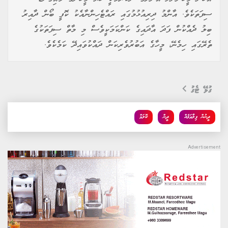
ސިފަތަކެވެ. އާންމު ދިރިއުޅުމުގައި ރައްޓެހިންނާއެކު ކޮފީ ބޯން ދާއިރު
ބިލު ދެއްކުން ފަދަ އާދައިގެ ކަންކަމަކީވެސް މި މާތް ސިފަތަކުގެ
ތެރޭގައި ހިމެނޭ، މީހާގެ އަބުރުވެރިކަން ދައްކުވައިދޭ ކަމެކެވެ.
ގުޅޭ ޓެގު
ދީނުން ފިލާވަޅެއް
ދީން
ކޮލަމް