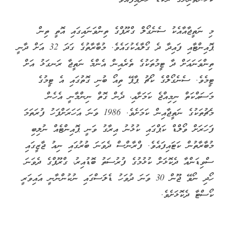
މި ނަތީޖާއާއެކު ސެނެގޯލް ގްރޫޕްގެ ތިންވަނައިގައި އޮތީ ތިން
ޕޮއިންޓާއި ފައިދާ ދެ ގޯލާއެކުގައެވެ. މުބާރާތުގެ ގަދަ 32 އަށް ދާނީ
ތިންވަނައަށް ދާ ޓީމުތަކުގެ ތެރެއިން އެންމެ ނަތީޖާ ރަނގަޅު އަށް
ޓީމެވެ. ސެނެގޯލްގެ ކޯޗު ޕާޕޭ ތިއޯ ބުނި ގޮތުގައި އެ ޓީމުގެ
މަސައްކަތް ނިމިއްޖެ ކަމަށާއި، ދެން ގޮތް ނިންމާނީ އެހެން
މެޗުތަކުގެ ނަތީޖާއިން ކަމަށެވެ. 1986 ވަނަ އަހަރަށްފަހު ފުރަތަމަ
ފަހަރަށް ވޯލްޑް ކަޕްގައި ކުޅުނު އިރާގު ވަނީ ޕޮއިންޓެއް ނުލިބި
މުބާރާތުން ކަޓައިފައެވެ. ފްރާންސް ދެވަނަ ބުރުގައި ނިއު ޖާޒީގައި
ސްވިޑަންއާ ދެކޮޅަށް ކުޅުމުގެ ފުރުސަތު ބޮޑުއިރު، ގްރޫޕްގެ ދެވަނަ
ހޯދި ނޯވޭ ޖޫން 30 ވަނަ ދުވަހު ޑެލަސްގައި ނުކުންނާނީ އައިވަރީ
ކޯސްޓާ ދެކޮޅަށެވެ.