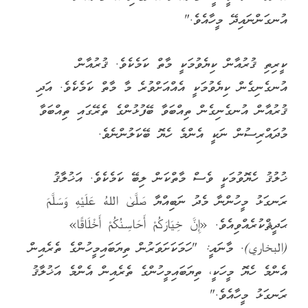
އުނގަންނައިދޭ މީހާއެވެ."
ކީރިތި ޤުރުއާން ކިޔެވުމަކީ މާތް ކަމެކެވެ. ޤުރުއާން
އުނގެނިގެން ކިޔެވުމަކީ އެއްއަށްވުރެ މާ މާތް ކަމެކެވެ. އަދި
ޤުރުއާން އުނގެނިގެން ތިއްބަވާ ބޭފުޅުންގެ ތެރޭގައި ތިއްބަވާ
މުދައްރިސުން ނަކީ އެންމެ ހެޔޮ ބޭކަލުންނެވެ.
ޚުލުޤު ހެޔޮވުމަކީ ވެސް މާތްކަން ލިބޭ ކަމެކެވެ. އަޚުލާޤު
ރަނގަޅު މީހުންނާ މެދު ނަބިއްޔާ صَلَّىٰ اللهُ عَلَيْهِ وَسَلَّمَ
ޙަދީޘްކުރެއްވިއެވެ. «إِنَّ خِيَارَكُمْ أَحَاسِنُكُمْ أَخْلَاقًا»
(البخاري). މާނައީ: "ހަމަކަށަވަރުން ތިޔަބައިމީހުންގެ ތެރެއިން
އެންމެ ހެޔޮ މީހަކީ، ތިޔަބައިމީހުންގެ ތެރެއިން އެންމެ އަޚުލާޤު
ރަނގަޅު މީހާއެވެ."