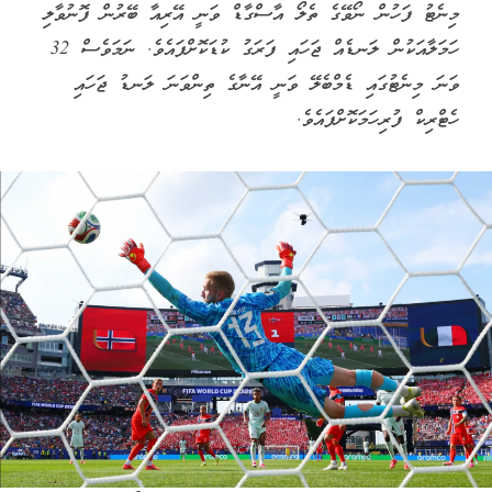
މިނެޓު ފަހުން ނޯވޭގެ ތެލޯ އާސްގާޑް ވަނީ އޭރިއާ ބޭރުން ފޮނުވާލި
ހަމަލާއަކުން ލަނޑެއް ޖަހައި ފަރަގު ކުޑަކޮށްފައެވެ. ނަމަވެސް 32
ވަނަ މިނެޓުގައި ޑެމްބެލޭ ވަނީ އޭނާގެ ތިންވަނަ ލަނޑު ޖަހައި
ހެޓްރިކް ފުރިހަމަކޮށްފައެވެ.