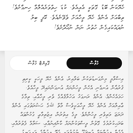
ހެޔޮކަން ބޮޑު ގޮތަކީ އެއީއެވެ. ކުޑަ ހިތްވަރެއްލާމާ ހިނގާށެވެ!
ތިބާއަށް އެންމެ ހެޔޮ މީހާއަށް ވެވޭނެއެވެ. ކޮފީ ބިލު
ނުދައްކައިގެން ހުތުރު ނަން ނުހޯދާށެވެ!
ޚުލާސާ
ޕޮއިންޓް ޚުލާސާ
އިސްލާމީ މިންގަނޑުތަކުން ބަލާއިރު، އެންމެ ހެޔޮ މީހަކީ ކީރިތި
ޤުރުއާން އުނގެނި އެހެން މީހުންނަށް އުނގަންނައިދޭ މީހާއެވެ.
ހަމައެހެންމެ، އެންމެ ރަނގަޅު އަޚުލާޤެއްގެ ވެރި މީހާއާއި، ތިމާގެ
ޢާއިލާއަށް އެންމެ ހެޔޮ މީހާއަކީވެސް މާތް ﷲގެ ޙަޟުރަތުގައި އެންމެ
ދަރަޖަ މަތިވެރި މީހުންނެވެ. މީގެ އިތުރުން، އިޖުތިމާޢީ ގުޅުންތައް
ބަދަހިކުރުމުގެ ގޮތުން މީސްތަކުންނަށް ކާންދިނުމާއި، ސަލާމް ފެތުރުމާއި،
އެހެން މީހުންނަށް އުނދަގޫ ނުކުރުމަކީ ހެޔޮ މީހުންގެ މައިގަނޑު