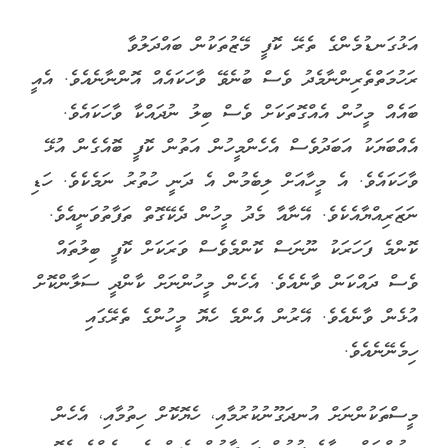
އަޅުގަނޑުމެންގެ ތެރޭ ކޮފީ މޭޒުތަކުން ބައްދަލުވާ
ރަހުމަތްތެރިންނާމެދު ވެސް ބުނެވޭ ވާހަކައެއް އޮންނާނެއެވެ. އެއީ
ބައެއް މީހުން އެއްގޮތަކަށް ވެސް ބިލު ނުދައްކާ ވާހަކައެވެ.
އެއްބަޔަކު އަބަދުވެސް އެހެންމީހުން އަތުން ކޮފީ ބޮއެގެން އުޅޭ
ވާހަކައެވެ. އެ މީހާއަށް ލިބެމުން އެ ދަނީ ހުތުރު ނަމެކެވެ. ހަޑި
ނަޒަރިއްޔާއެކެވެ. އޭނާއާ މެދު މީހުން ދެކޭގޮތް ތަފާތުވަނީއެވެ.
ކޮންމެ ފަހަރަކު ނޫނަސް ކޮންމެވެސް ވަރަކަށް ކޮފީ ބިލުތައް
ވެސް ދައްކަން ވާނެއެވެ. އެހެން މީހުންނަށް ކާންދީ ސަލާންކޮށް
އުޅެން ވާނެއެވެ. އޭރުން އެންމެ ހެޔޮ މީހުންގެ ތެރޭގައި
ހިމެނޭނެއެވެ.
މީސްތަކުންނަށް އުނދަގޫނުކުރުމާއި، ހެޔޮކޮށް ހިތުމާއި، އެހެން