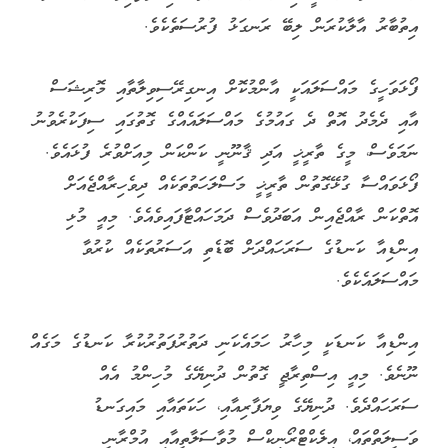
އިތުބާރު އާލާކުރަން ލިބޭ ރަނގަޅު ފުރުސަތެކެވެ.
ފޯޅަވަހީގެ މައްސަލައަކީ އާންމުކޮށް އިނގިރޭސިވިލާތާއި މޮރިޝަސް
އާއި ދެމެދު އޮތް ދެ ގައުމުގެ މައްސަލައެއްގެ ގޮތުގައި ސިފަކުރެވުނު
ނަމަވެސް، މީގެ ތާރީޚީ އަދި ޤާނޫނީ ކަންކަން މިއަށްވުރެ ފުޅައެވެ.
ފޯޅަވައްސާ ގުޅޭގޮތުން ތާރީޚީ މަސްލަހަތުތަކެއް ދިވެހިރާއްޖެއަށް
އޮތްކަން ރާއްޖެއިން އަބަދުވެސް ދަމަހައްޓާފައިވެއެވެ. މިއީ މުޅި
އިންޑިއާ ކަނޑުގެ ސަރަހައްދަށް ބޮޑެތި އަސަރުތަކެއް ކުރުވާ
މައްސަލައެކެވެ.
އިންޑިއާ ކަނޑަކީ މިހާރު ހަމައެކަނި ދަތުރުފަތުރުކުރާ ކަނޑުގެ މަގެއް
ނޫނެވެ. މިއީ އިސްތިރާޖީ ގޮތުން ދުނިޔޭގެ މުހިންމު އެއް
ސަރަހައްދެވެ. ދުނިޔޭގެ ވިޔަފާރިއާއި، ހަކަތައާއި މައިގަނޑު
ވަސީލަތްތައް، އިލެކްޓްރޯނިކްސް މުވާސަލާތީއާއި އުމްރާނީ