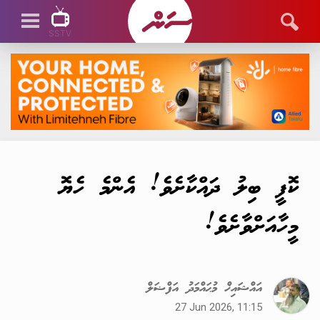
SSTV
SSTV LIVE
ކޮފީ ބިލު ދައްކާށެވެ! އެންމެ ހެޔޮ
މީހާއަށްވާށެވެ!
އައްޝައިޚް މުޙައްމަދު އަފްޟަލް
27 Jun 2026, 11:15