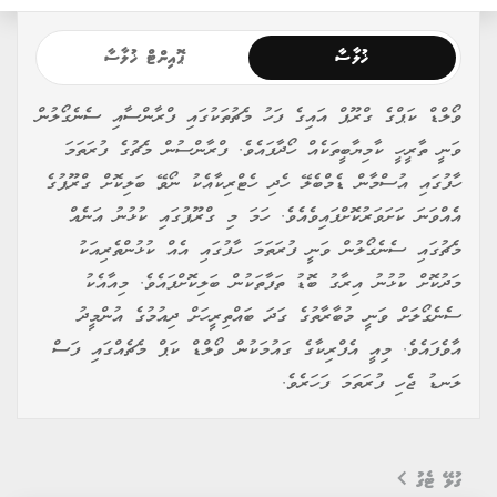
ޚުލާސާ
ޕޮއިންޓް ޚުލާސާ
ވޯލްޑް ކަޕްގެ ގްރޫޕް އައިގެ ފަހު މެޗުތަކުގައި ފްރާންސާއި ސެނެގޯލުން
ވަނީ ތާރީހީ ކާމިޔާބީތަކެއް ހޯދާފައެވެ. ފްރާންސުން މެޗުގެ ފުރަތަމަ
ހާފުގައި އުސްމާން ޑެމްބެލޭ ހެދި ހެޓްރިކާއެކު ނޯވޭ ބަލިކޮށް ގްރޫޕުގެ
އެއްވަނަ ކަށަވަރުކޮށްފައިވެއެވެ. ހަމަ މި ގްރޫޕުގައި ކުޅުނު އަނެއް
މެޗުގައި ސެނެގޯލުން ވަނީ ފުރަތަމަ ހާފުގައި އެއް ކުޅުންތެރިއަކު
މަދުކޮށް ކުޅުނު އިރާގު ބޮޑު ތަފާތަކުން ބަލިކޮށްފައެވެ. މިއާއެކު
ސެނެގޯލަށް ވަނީ މުބާރާތުގެ ގަދަ ބައްތިރީހަށް ދިއުމުގެ އުންމީދު
އާވެފައެވެ. މިއީ އެފްރިކާގެ ގައުމަކުން ވޯލްޑް ކަޕް މެޗެއްގައި ފަސް
ލަނޑު ޖެހި ފުރަތަމަ ފަހަރެވެ.
ގުޅޭ ޓެގު