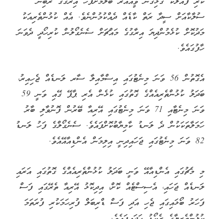
ކުރި ފައުލަކާ ގުޅިގެން ވީއޭއާރު ބެލުމަށްފަހު އިރާގުގެ ރެބިން
ސުލާކާއަށް ސީދާ ރަތް ކާޑެއް ދެއްކުމުންނެވެ. އެއް ކުޅުންތެރިއަކު
މަދުކޮށް ކުޅެމުންދިޔަ އިރާގުގެ މައްޗަށް ސެނެގޯލުން ކުރިހޯދީ ދެވަނަ
ހާފުގައެވެ.
އެގޮތުން 56 ވަނަ މިނެޓުގައި އިސްމާއިލާ ސާރ ލަނޑެއް ޖެހިއިރު،
ބަދަލު ކުޅުންތެރިއެއްގެ ގޮތުގައި ކުޅެން އެރި ޕާޕޭ ގޭއި ވަނީ 59
ވަނަ މިނެޓާއި 71 ވަނަ މިނެޓުގައި އޭރިއާ ބޭރުން ފޮނުވާލި ބާރު
ހަމަލާތަކަކުން ދެ ލަނޑު ކާމިޔާބުކޮށްފައެވެ. ސެނެގޯލްގެ ފަހު ލަނޑު
82 ވަނަ މިނެޓުގައި ޖަހައިދިނީ އިލިމަން އެންޑިއާއޭއެވެ.
މި މެޗުގައި އެންޑިއާއޭ ވަނީ ބަދަލު ކުޅުންތެރިއެއްގެ ގޮތުގައި އަރައި
ލަނޑެއް ޖަހައި، އެސިސްޓެއް ކޮށް، އިދިކޮޅު އޭރިއާ ތެރޭގައި ފަސް
ފަހަރު ބޯޅައިގައި ޖެހި އަދި ފަސް ޑްރިބަލް ފުރިހަމަކުރި ފުރަތަމަ
ކުޅުންތެރިޔާގެ ރެކޯޑު ހަދައިފައެވެ.