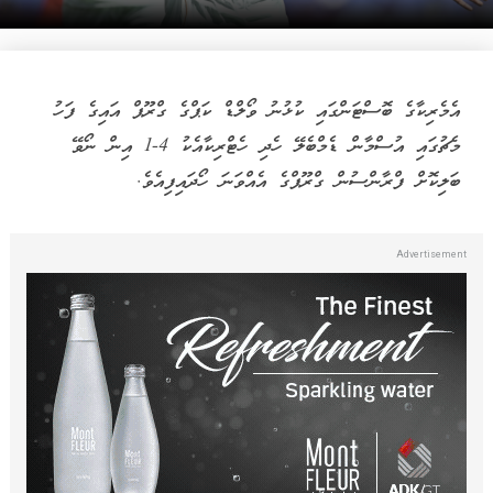
އެމެރިކާގެ ބޮސްޓަންގައި ކުޅުނު ވޯލްޑް ކަޕްގެ ގްރޫޕް އައިގެ ފަހު
މެޗުގައި އުސްމާން ޑެމްބެލޭ ހެދި ހެޓްރިކާއެކު 4-1 އިން ނޯވޭ
ބަލިކޮށް ފްރާންސުން ގްރޫޕްގެ އެއްވަނަ ހޯދައިފިއެވެ.