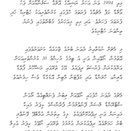
މިއީ 1994 ވަނަ އަހަރު ރަޝިއާގެ އޮލެގް ސަލެންކޯއަށް ފަހު
ވޯލްޑް ކަޕް މެޗެއްގެ ފުރަތަމަ ހާފުގައި ކުޅުންތެރިއަކު ހެޓްރިކް ހެދި
ފުރަތަމަ ފަހަރެވެ. އަދި މިއީ މިއަހަރުގެ މުބާރާތުގައި ފެނުނު
ތިންވަނަ ހެޓްރިކެވެ.
މި މެޗަށް ނުކުތްއިރު ދެވަނަ ބުރުގެ ޖާގައެއް ކަށަވަރުވެފައި
އޮތުމުން، ނޯވޭއިން ވަނީ އެ ޓީމުގެ މުހިންމު 10 ކުޅުންތެރިއަކަށް
އަރާމުކުރަން ފުރުސަތު ދީފައެވެ. އޭގެ ތެރޭގައި މަޝްހޫރު ފޯވާޑް
އާލިންގ ހާލަންޑް އަދި ކެޕްޓަން މާޓިން އޮޑެގާޑް ވެސް ހިމެނެއެވެ.
މެޗުގެ ދެވަނަ ހާފުގައި ނޯވޭއަށް ލިބުނު ޕެނަލްޓީއެއް ޔޯގަން
ސްޓްރޭންޑް ލާސަން ފޮނުވާލުމުން ފްރާންސްގެ ކީޕަރު މައިކް
މައިނަން ވަނީ ދިފާއުކޮށްފައެވެ. މީގެ އިތުރުން އެމްބާޕޭ ފޮނުވާލި
ބާރު ހަމަލާއެއް ދިފާއުކުރަން އުޅުމުގެ ތެރޭގައި ނޯވޭގެ ކީޕަރު އެގިލް