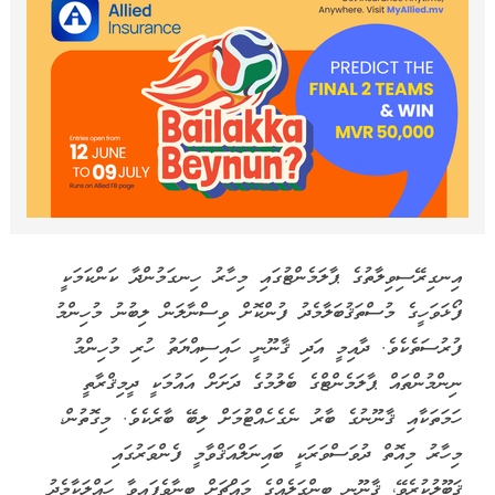
އިނގިރޭސިވިލާތުގެ ޕާލަމެންޓުގައި މިހާރު ހިނގަމުންދާ ކަންކަމަކީ
ފޯޅަވަހީގެ މުސްތަޤުބަލާމެދު ފުންކޮށް ވިސްނާލަން ލިބުނު މުހިންމު
ފުރުސަތެކެވެ. ދާއިމީ އަދި ޤާނޫނީ ހައިސިއްޔަތު ހުރި މުހިންމު
ނިންމުންތައް ޕާލަމެންޓްގެ ބެލުމުގެ ދަށަށް އައުމަކީ ދީމިޤްރާތީ
ހަމަތަކާއި ޤާނޫނުގެ ބާރު ނެގެހެއްޓުމަށް ލިބޭ ބާރެކެވެ. މިގޮތުން،
މިހާރު މިއޮތް ދުވަސްވަރަކީ ބައިނަލްއަޤްވާމީ ފެންވަރުގައި
ޤަބޫލުކުރެވޭ، ޤާނޫނީ ބިންގަލެއްގެ މައްޗަށް ބިނާވެފައިވާ ހައްލަކާމެދު