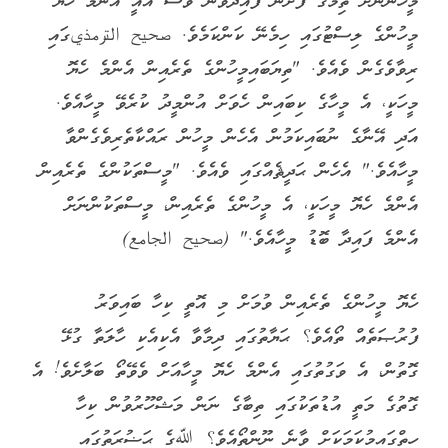
މީހުންނަށް ތިމާގެ ފުށުން ފައިދާވުން ވެސް އެއީ އެންމެ ހެޔޮ
މީހުންގެ ލިސްޓުގައި ހިމެނޭ ކަންކަމެވެ. صحيح الترمذيގައި
ރިވާވެގެން ވެއެވެ. "ތިޔަބައިމީހުންގެ ތެރެއިން އެންމެ ހެޔޮ
މީހަކީ، އެ މީހާގެ ކިބައިން ހެވަށް އުންމީދު ކުރެވޭ މީހާއެވެ.
އަދި އޭނާގެ ނުބައިކަމުން އެހެން މީހުން ރައްކާތެރިވެގެންވާ
މީހާއެވެ." އެހެން ޙަދީޘެއްގައި ވެއެވެ. "މީސްތަކުންގެ ތެރެއިން
އެންމެ ހެޔޮ މީހަކީ، އެ މީހުންގެ ތެރެއިން، މީސްތަކުންނަށް
އެންމެ ފައިދާ ބޮޑު މީހާއެވެ." (صحيح الجامع)
ހެޔޮ މީހުންގެ ތެރެއިން ވުމަށް މި އޮތީ ކިހާ ބައިވަރު
ފުރުޞަތެއް ތޯއެވެ؟ ޙަޔާތުގައި ދިމާވާ އެކިއެކި ހާލަތާ ގުޅޭ
ގޮތުން، އެ ވަގުތުގައި އެންމެ ހެޔޮ މީހާއަށް ވެވޭތޯ ބަލާށެވެ! އެ
ގޮތުގެ މަތީ އުޑުތަކުގައި ތިބާގެ ނަން މަޝްހޫރުވުން ކިހާ
ހިތްގައިމުކަމަކަށް ވާނެ ނޫންތޯއެވެ؟ ﷲގެ ޙަޟުރަތުގައި