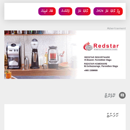
ފީފާ ވޯލްޑް ކަޕް 2026
ވޯލްޑް ކަޕް
ފްރާންސް
ބޭރު ކުޅިވަރު
comment
ކޮމެންޓް