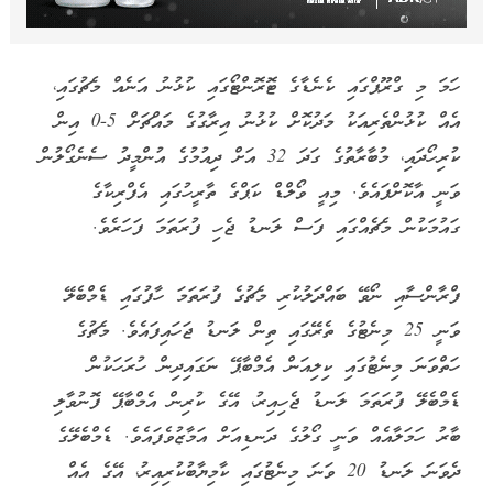
ހަމަ މި ގްރޫޕްގައި ކެނެޑާގެ ޓޮރޮންޓޯގައި ކުޅުނު އަނެއް މެޗުގައި،
އެއް ކުޅުންތެރިއަކު މަދުކޮށް ކުޅުނު އިރާގުގެ މައްޗަށް 5-0 އިން
ކުރިހޯދައި، މުބާރާތުގެ ގަދަ 32 އަށް ދިއުމުގެ އުންމީދު ސެނެގޯލުން
ވަނީ އާކޮށްފައެވެ. މިއީ ވޯލްޑް ކަޕްގެ ތާރީހުގައި އެފްރިކާގެ
ގައުމަކުން މެޗެއްގައި ފަސް ލަނޑު ޖެހި ފުރަތަމަ ފަހަރެވެ.
ފްރާންސާއި ނޯވޭ ބައްދަލުކުރި މެޗުގެ ފުރަތަމަ ހާފުގައި ޑެމްބެލޭ
ވަނީ 25 މިނެޓުގެ ތެރޭގައި ތިން ލަނޑު ޖަހައިފައެވެ. މެޗުގެ
ހަތްވަނަ މިނެޓުގައި ކިލިއަން އެމްބާޕޭ ނަގައިދިން ހުރަހަކުން
ޑެމްބެލޭ ފުރަތަމަ ލަނޑު ޖެހިއިރު، އޭގެ ކުރިން އެމްބާޕޭ ފޮނުވާލި
ބާރު ހަމަލާއެއް ވަނީ ގޯލުގެ ދަނޑިއަށް އަމާޒުވެފައެވެ. ޑެމްބެލޭގެ
ދެވަނަ ލަނޑު 20 ވަނަ މިނެޓުގައި ކާމިޔާބުކުރިއިރު، އޭގެ އެއް