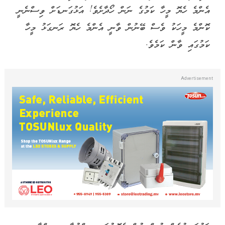
އެންމެ ހެޔޮ މީހާ ކަމުގެ ނަން ހޯދާށެވެ! އަޅުގަނޑަށް ވިސްނެނީ
ކޮންމެ މީހަކު ވެސް ބޭނުން ވާނީ އެންމެ ހެޔޮ ރަނގަޅު މީހާ
ކަމުގައި ވާން ކަމެވެ.