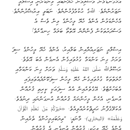
އަޅުގަނޑުމެން މުސްލިމުން ހެޔޮނުބައި މިންކުރާނީ އިސްލާމީ
ނަޒަރުންނެވެ. ﷲގެ ޙުކުމްފުޅުންނެވެ. ނަބަވީ އިރުޝާދުންނެވެ.
އެހެންކަމުން އެންމެ ހެޔޮ މީހުންގެ މިން ވެސް އެ
މަސްދަރުތަކުން ފެންނާން އޮތްތޯ ބަލަމާ ހިނގާށެވެ!
އިސްލާމީ ނަޒަރިއްޔާއިން ބަލާއިރު، އެންމެ ހެޔޮ މީހުންގެ ސިފަ
ވަރަށް ގިނަ ކަންކަމާ ގުޅުވައިގެން އެނގެން އެބަ އޮތެވެ.
ރަސޫލުﷲ صَلَّىٰ اللهُ عَلَيْهِ وَسَلَّمَ ވަރަށް ގިނަ ކަންކަމާއި
ހާލަތްތަކާ ގުޅުވައިގެން ހެޔޮ މީހުން ސިފަކޮށްދެއްވައިފައި
އެބަހުށްޓެވެ. އޭގެތެރެއިން އެއް ސިފައަކީ ކީރިތި ޤުރުއާން
އުނގެނި، އެހެން މީހުންނަށް ޤުރުއާން އުނގަންނައި ދިނުމެވެ.
އެކަލޭގެފާނު ޙަދީޘްކުރެއްވިއެވެ. «خَيْرُكُمْ مَنْ تَعَلَّمَ الْقُرْآنَ
وَعَلَّمَهُ» (البخاري). މާނައީ: "ތިޔަބައިމީހުންގެ ތެރެއިން
އެންމެ ހެޔޮ މީހަކީ، ޤުރުއާން އުނގެނި އެ ޤުރުއާން