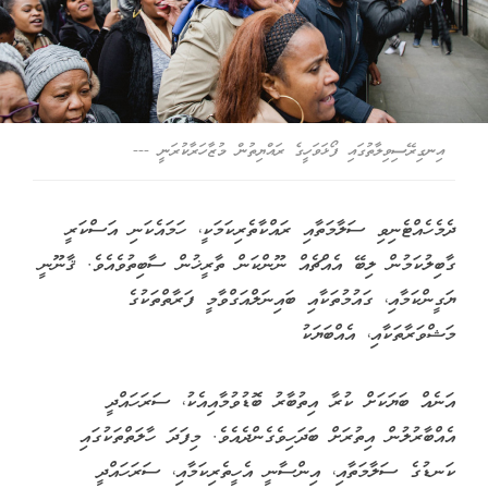
އިނގިރޭސިވިލާތުގައި ފޯޅަވަހީގެ ރައްޔިތުން މުޒާހަރާކުރަނީ ---
ދެމެހެއްޓެނިވި ސަލާމަތާއި ރައްކާތެރިކަމަކީ، ހަމައެކަނި އަސްކަރީ
ގާބިލުކަމުން ލިބޭ އެއްޗެއް ނޫންކަން ތާރީޚުން ސާބިތުވެއެވެ. ޤާނޫނީ
ޔަގީންކަމާއި، ގައުމުތަކާއި ބައިނަލްއަގްވާމީ ފަރާތްތަކުގެ
މަޝްވަރާތަކާއި، އެއްބަޔަކު
އަނެއް ބަޔަކަށް ކުރާ އިތުބާރު ބޮޑުވުމާއިއެކު، ސަރަހައްދީ
އެއްބާރުލުން އިތުރަށް ބަދަހިވެގެންދެއެވެ. މިފަދަ ހާލަތްތަކުގައި
ކަނޑުގެ ސަލާމަތާއި، އިންސާނީ އެހީތެރިކަމާއި، ސަރަހައްދީ