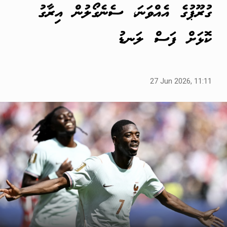
ގުރޫޕުގެ އެއްވަނަ، ސެނެގޯލުން އިރާގު
ކޮޅަށް ފަސް ލަނޑު
27 Jun 2026, 11:11