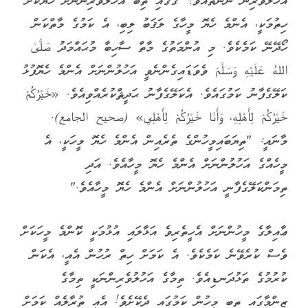
އަހުލުވެރިން ނޫންތޯއެވެ؟ ގޭގައި ތިބޭ އަހުލުވެރިންނަށް ހެޔޮކޮށް
ހިތުމަކީ، އެންމެ ހެޔޮ މީހާގެ ލަޤަބު ލިބި، އެ ކަމުގެ މާތްކަން
ހޯދޭނޭ ކަމެކެވެ. މި އުންމަތުގެ މާތް ސާހިބާ މުޙައްމަދު صَلَّىٰ
اللهُ عَلَيْهِ وَسَلَّمَ ވެވަޑައިގެންނެވީ އަހުލުންނަށް އެންމެ ހެޔޮފުޅު
ކަލޭގެފާނު ކަމުގައެވެ. އެކަލޭގެފާނު ޙަދީޘްކުރެއްވިއެވެ. «خَيْرُكُمْ
خَيْرُكُمْ لِأَهْلِهِ، وَأَنَا خَيْرُكُمْ لِأَهْلِي» (صحيح الجامع).
މާނައީ: "ތިޔަބައިމީހުންގެ ތެރެއިން އެންމެ ހެޔޮ މީހަކީ، އެ
މީހެއްގެ އަހުލުންނަށް އެންމެ ހެޔޮ މީހާއެވެ. އަދި
ތިމަންކަލޭގެފާނީ އަހުލުންނަށް އެންމެ ހެޔޮ މީހާއެވެ."
ޢާއިލާގެ މީހުންނަށް އެހީތެރިވެ އަޅާލައި އުޅުމަކީ ކޮންމެ މީހަކަށް
ވެސް ކުރެވޭނެ ކަމެކެވެ. އެ ކަމަށް ހިތް ރުހުން އެއީ، އެކަން
ކުރުމުގެ ތަޅުދަނޑިއެވެ. ތިމާގެ އަހުލުވެރިންނަކީ ތިމާގެ
ޒިންމާގައި ތިބި މީހުން ކަމުގައި ދެކޭށެވެ! އެއީ ތުރާލެއް ކަމަށް