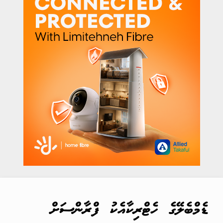
ޑެމްބެލޭގެ ހެޓްރިކާއެކު ފްރާންސަށް