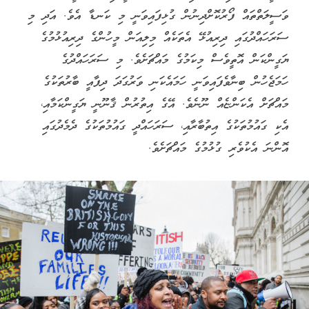
ވަސީލަތްތައް ފޯރުކޮށްދިނުން ގުޅިފައިވަނީ މި ކަނޑާ އެވެ. އަދި މި
ސަރަހައްދުގައި ދިރިއުޅޭ އެތަކެއް މިލިއަން މީހުންގެ ދިރިއުޅުމުގެ
ޔަގީންކަން އޮތީވެސް މިކަމުގެ މައްޗަށެވެ. މި ސަރަހައްދުގެ
ހަމަޖެހުން ބިނާވެފައިވަނީ ހަމައެކަނި ވަރުގަދަ ދިފާއީ ބާރުތަކުގެ
މައްޗަށް އެކަންޏެއް ނޫނެވެ. އޭގެ އިތުރުން ޤާނޫނީ ޔަގީންކަމާއި،
އެކި ގައުމުތަކުގެ އިތުބާރާއި، ސަރަހައްދީ ގައުމުތަކުގެ ދެމެދުގައި
އޮންނަ އެކުވެރި ގުޅުމުގެ މައްޗަށެވެ.