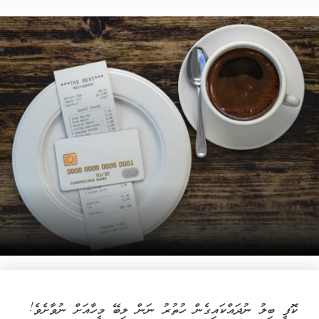
ކޮފީ ބިލު ނުދައްކައިގެން ހުތުރު ނަން ލިބޭ މީހާއަށް ނުވާށެވެ!