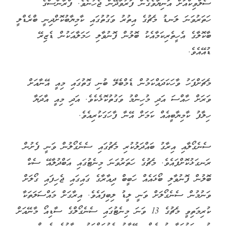
ސެލްވިކްއަށް އަނިޔާވެގެން ފަރުވާދޭން ޖެހުނެވެ. ފްރާންސްގެ
ހަތަރުވަނަ ލަނޑު މެޗުގެ އިތުރު ވަގުތުގައި ކާމިޔާބުކޮށްދިނީ ބްރެޑްލީ
ބާކޮލާގެ އެހީތެރިކަމާއެކު ބޮލުން ފޮނުވާލި ހަމަލާއަކުން ޑެޒިރޭ
ޑުއޭއެވެ.
މެޗަށްފަހު ވާހަކަދައްކަމުން ޑެމްބެލޭ ބުނި ގޮތުގައި މިއީ އޭނާއަށް
ވަރަށް ހާއްސަ އަދި މުހިންމު ވަގުތުކޮޅެކެވެ. އަދި މިއީ އާދަޔާ
ހިލާފު ކާމިޔާބީއެއް ކަމަށް އޭނާ ފާހަގަކުރިއެވެ.
ސެނެގޯލާއި އިރާގު ބައްދަލުކުރި މެޗުގައި ސެނެގޯލުން ވަނީ ފެށުން
ރަނގަޅުކޮށްފައެވެ. މެޗުގެ ހަތަރުވަނަ މިނެޓުގައި އަބްދުލާއޭ ސެކް
ބޮލުން ފޮނުވާލި ބޯޅައެއް ހަބީބް ދިއާރާގެ ގައިގައި ޖެހިފައި ގޯލަށް
ވަނުމުން ސެނެގޯލަށް ވަނީ ލީޑު ލިބިފައެވެ. އިރާގަށް މައްސަލަތަކާ
ކުރިމަތިވީ މެޗުގެ 13 ވަނަ މިނެޓުގައި ސެނެގޯލްގެ ސާޑިއޯ މާނޭއަށް