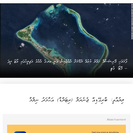
ފޯޅަވަހި މޮރިޝަސްއާ ހަވާލު ކުރުމާ ދެކޮޅަށް ރާއްޖެއިން ވަނީ އދ.ގެ އާއްމު މަޖިލީހުގައި ވޯޓު ދީފަ
-- ފޮޓޯ: ގެޓީ
ލިޔުއްވީ: ބްރިގޭޑިއާ ޖެނެރަލް (ރިޓަޔާޑް) އަޙްމަދު ނިލާމް