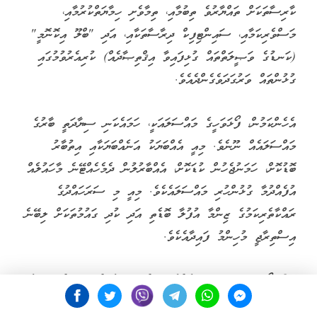
ކާރިސާތަކަށް ތައްޔާރުވެ ތިބުމާއި، ތިމާވެށި ހިމާޔަތްކުރުމާއި،
މަސްވެރިކަމާއި، ސައިންޓިފިކް ދިރާސާތަކާއި، އަދި "ބްލޫ އިކޮނޮމީ"
(ކަނޑުގެ ވަޞީލަތްތައް ގުޅިފައިވާ އިޤްތިޞާދެއް) ކުރިއެރުވުމުގައި
ގުޅުންތައް ވަރުގަދަވެގެންދެއެވެ.
އެހެންކަމުން، ފޯޅަވަހީގެ މައްސަލައަކީ، ހަމައެކަނި ސިޔާދަތީ ބާރުގެ
މައްސަލައެއް ނޫނެވެ. މިއީ އެއްބަޔަކު އަނެއްބަޔަކާއި އިތުބާރު
ބޮޑުކޮށް، ހަމަނުޖެހުން ކުޑަކޮށް، އެއްބާރުލުން ދެމެހެއްޓޭނެ މާހައުލެއް
އުފެއްދުމާ ގުޅުންހުރި މައްސަލައެކެވެ. މިއީ މި ސަރަހައްދުގެ
ރައްކާތެރިކަމުގެ ޒިންމާ އުފުލާ ބޮޑެތި އަދި ކުދި ގައުމުތަކަށް ލިބޭނެ
އިސްތިރާޖީ މުހިންމު ފައިދާއެކެވެ.
އޭރު ފޯޅަވަހީގައި ތިބި ބައެއްގެ މަސްލަހަތަކީވެސް މި މައްސަލައިގެ
ވަރަށް މުހިންމު ބައެކެވެ. އެ މީހުންގެ ތާރީޚާއި މުސްތަޤުބަލަކީ މި