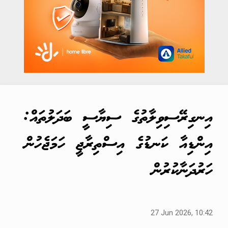
އިނގިރޭސިވިލާތުގެ ސިޔާސީ ބަދަލުތައް:
އިންޑިއާ ކަނޑުގެ އިސްތިރާޖީ ހަމަޖެހުން
ހަރުދަނާކުރުން
27 Jun 2026, 10:42