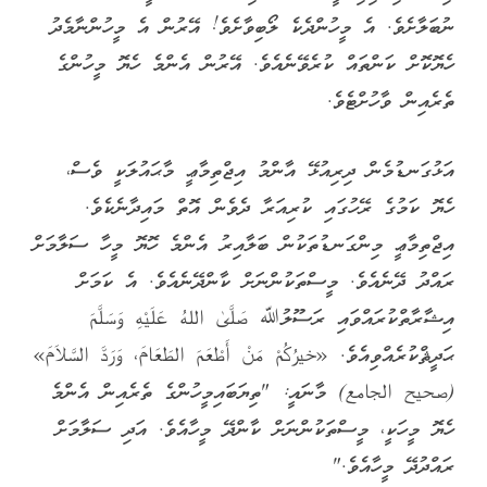
ނުބަލާށެވެ. އެ މީހުންދެކެ ލޯބިވާށެވެ! އޭރުން އެ މީހުންނާމެދު
ހެޔޮކޮށް ކަންތައް ކުރެވޭނެއެވެ. އޭރުން އެންމެ ހެޔޮ މީހުންގެ
ތެރެއިން ވާހުށްޓެވެ.
އަޅުގަނޑުމެން ދިރިއުޅޭ އާންމު އިޖްތިމާޢީ މާޙައުލަކީ ވެސް،
ހެޔޮ ކަމުގެ ރޭހުގައި ކުރިއަރާ ދެވެން އޮތް މައިދާނެކެވެ.
އިޖްތިމާޢީ މިންގަނޑުތަކުން ބަލާއިރު އެންމެ ހޮޔޮ މީހާ ސަލާމަށް
ރައްދު ދޭނެއެވެ. މީސްތަކުންނަށް ކާންދޭނެއެވެ. އެ ކަމަށް
އިޝާރާތްކުރައްވައި ރަސޫލުﷲ صَلَّىٰ اللهُ عَلَيْهِ وَسَلَّمَ
ޙަދީޘްކުރެއްވިއެވެ. «خيرُكُمْ مَنْ أَطْعَمَ الطَعَامَ، وَرَدَّ السَّلاَمَ»
(صحيح الجامع) މާނައީ: "ތިޔަބައިމީހުންގެ ތެރެއިން އެންމެ
ހެޔޮ މީހަކީ، މީސްތަކުންނަށް ކާންދޭ މީހާއެވެ. އަދި ސަލާމަށް
ރައްދުދޭ މީހާއެވެ."