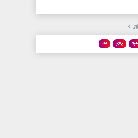
ެގު
ސްޓީއޯ
ވިޔަފާރި
ޚަބަރު