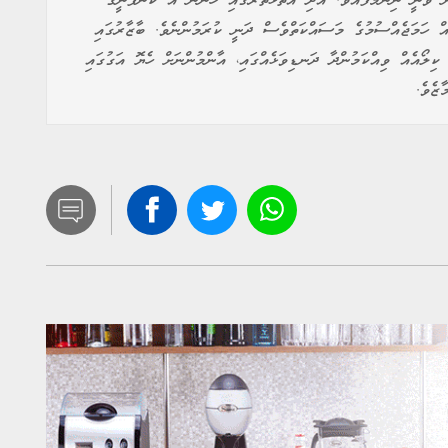
ް ވަނީ ނިންމާފައެވެ. އަދި އަތޮޅުތެރޭގައި ހުންނަ އެ ކުންފުނީގެ
ައް ހަމަޖެއްސުމުގެ މަސައްކަތްވެސް ދަނީ ކުރަމުންނެވެ. ބާޒާރުގައި
ން 30 އާއި 35 ރުފިޔާއަށް ފިޔާ ކިލޯއެއް ވިއްކަމުންދާ ދަނޑިވަޅެއްގައި، އާންމުންނަށް ހެޔޮ އަގުގައި
ޒެވެ.