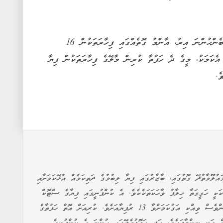
އެސްޓީއޯއިން ފިޔާ ކިލޯއިން 13 ރުފިޔާއަށް ލިބެންހުންނަ އިރު، އާންމު ގޮތެއްގައި ފިހާރަތަކުން 16
އެވެ. އެކަމަކު، މީގެ ދެ ހަފުތާ ކުރިން މާލޭގެ ފިހާރަތަކުން ފިޔާ
ުލޫމާތުދޭ ގޮތުގައި، ބާޒާރުގައި ފިޔާ ލިބުމުގެ ދަތިކަމެއް އުޅޭކަމަށާއި
ަކަކީ ހަގީގަތާ ޚިލާފު ވާހަކަތަކެކެވެ. އެ ކުންފުނީގައި ފިޔާގެ ސްޓޮކް
އެބަހުރިކަމަށާއި، މިހާރުވެސް ކިލޯއެއް ވިއްކަމުންދަނީ ކުރިންވެސް ވިއްކި އަގުކަމަށްވާ 13 ރުފިޔާއަށެވެ. ކުރިއަށް އޮތް ހަފުތާގެ