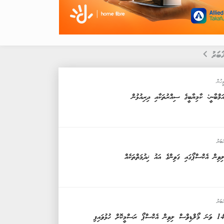
ަބަރު
ީހުން
ަމްބާނީ: ކާމިޔާބީގެ ސިއްރުތަކާއި ދިރިއުޅުން
ަބަރު
ިވިން އެކްސްޕޯގައި ގަވިންގެ އައު ޚިދުމަތްތަކެއް
ަބަރު
ވަނަ މޯލްޑިވްސް ލިވިން އެކްސްޕޯ ރަސްމީކޮށް ހުޅުވައިފި