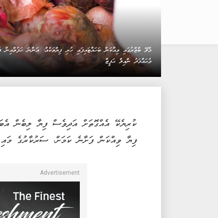
މާލޭ ބާޒާރުގައި ވިއްކަން ބަހައްޓައިފައި ހުރި ފިޔާތަކެއް: އަންނަ ހަފުތާއިން
މުޙައްމަދު ނާއިލް ޙަފީޒް
ކުރިޔެކޭ އެއްގޮތަށް އަދިވެސް ފިޔާ ލިބެން އެބަހ
ފިޔާ ވިއްކަން ފަށާނެ ކަމަށް، ސަރުކާރުގެ މައި 