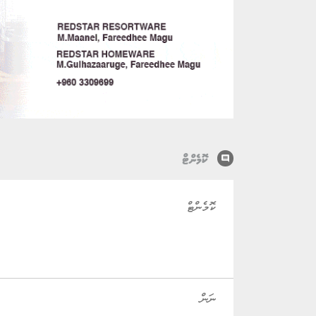
comment
ކޮމެންޓް