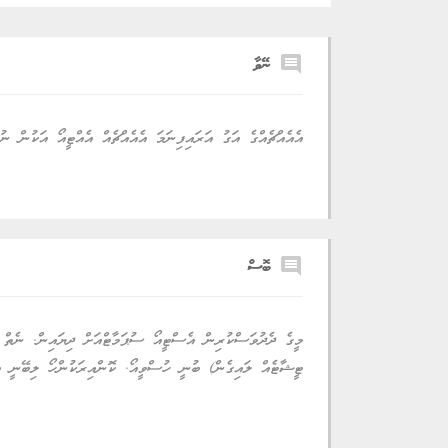
comment
ނޭވާ
އެއެއްޗެއްގެ އަގު އަރައިފިނަމަ އެއެއްޗެއް އެއްޓީއޯ އަކުން ނ
comment
ބޮސް
މީގެ ދެދުވަސްކުރިން އެސްޓީއޯ ސުޕަމާޓްއަށް ދިޔައިން. ނެތް 
ޓީޝާޓެއް ލައިގެން) ބުނީ ހުސްވީއޯ. ކޮންއިރަކުންހޯ ލިބޭނީ އ