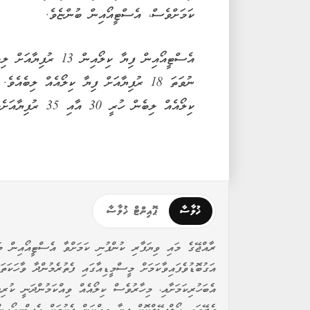
ކަމަށްވެސް، އެސްޓީއޯއިން ބުންޏެވެ.
ނުވަތަ 18 ރުފިޔާއަށް ފިޔާ ކިލޯއެއް ލިބެ
ކިލޯއެއް ލިބެން ހުރީ 30 އާއި 35 ރުފިޔާއަށެވެ.
ޚުލާސާ
ޕޮއިންޓް ޚުލާސާ
ރާއްޖޭގެ މައި ވިޔަފާރި ކުންފުނި ކަމަށްވާ އެސްޓީއޯއިން މައ
އަގުބޮޑުވެފައިވާކަމަށް މީސްމީޑިއާގައި ފެތުރެމުންދާ ވާހަކަތ