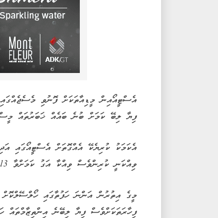
އެސްޓީއޯއިން މީޑިއާތަކަށް ފޮނުވި މެސެޖެއްގައިވ
ފިޔާ ލިބޭ ކަމަށް ބުނެ ބައެއް ޚަބަރުތައް މީސްމ
އެކަމަކު ކުރިޔެކޭ އެއްގޮތަށް އެސްޓީއޯގައި އަދ
ވިއްކަނީ ކުރިންވެސް ވިއްކާ އަގު ކަމަށްވާ 13 ރުފިޔާއަށް ކަމަށް، އެ ކުންފުނިން ބުންޏެވެ.
މީގެ އިތުރުން އަންނަ ހަފުތާގައި ހޯލްސޭލްކޮށް 
ފިހާރަތަކަށްވެސް ފިޔާ ލިބޭނެ އިންތިޒާމްތައް ހަ