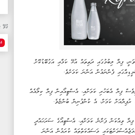
ގުޅޭ ޓ
އެ
ަނީ، ފިޔާ ލިބުމުގައި ދަތިތައް އުޅޭ ކަމާއި އަގުބޮޑުކޮށް
ީޑިއާގައި ފެންނަމުން އަންނަ ކަމަށެވެ.
ިވެސް ފިޔާ އެބަހުރި ކަމަށާއި، އެސްޓީއޯއިން ފިޔާ ކިލޯއެއް
ފިޔާ ވިއްކަން ފަށާނެ ކަމަށާއި، އެސްޓީއޯގެ ސަރަހައްދީ
މަޖެއްސުމަށްޓަކައި މަސައްކަތްތައް ކުރަމުން އަންނަ