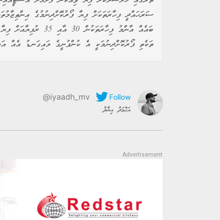
ތެރޭގައި ހޯލްސޭލްކޮށް ފިޔާ ވިއްކަން ފެށުމަށް އެސްޓީއޯއިނ
ސަރަހައްދީ ފިހާރަތަކަށް ފިޔާ ފޯރުކޮށްދިނުމުގެ އިންތިޒާމުތ
ބައެއް އާންމު ފިހާރަތަކު
ތަކެތި ފޯރުކޮށްދިނުމަކީ އެ ކުންފުނީގެ މައިގަނޑު އެއް އަމާ
@iyaadh_mv
އަޙްމަދު އިޔާދު