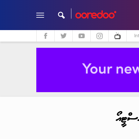
In
ދީން
ކޮލަމް
މަލްޓިމީޑިއާ
ސްޓީއޯ