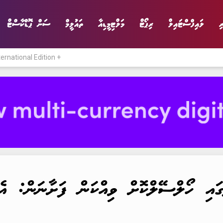
ި
ލައިފްސްޓައިލް
ރިޕޯޓް
މަލްޓިމީޑިއާ
ތައުލީމް
ސަން ޕޮޑްކާސްޓް
ternational Edition +
ނިޔެ
ވާހަކަ
ވިޔަފާރި
ލައިފްސްޓައިލް
ގައި ހޯލްސޭލްކޮށް ވިއްކަން ފަށާނަން: އެ