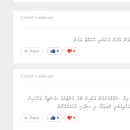
2 month 3 week ago
ުފެނޭ އެދެން ފެންނާނީ މާރުކޭޓު ތަކުން
reply
thumb_up
thumb_down
Reply
0
0
2 month 3 week ago
ފިޔާ. ސުވާލުކުރުމުން އެތާއިން ބޭރު މަންޖެއެއް (އެސްޓީއޯ ޖަހާފައިން
ަހާލީމަބުނީ ނޭނގެޔޯ. މީ ސިޔާސީ ވާހަކައެއްނޫން.
reply
thumb_up
thumb_down
Reply
4
4