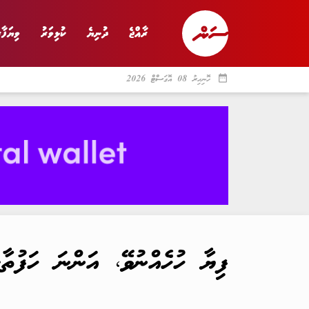
ރާއްޖެ
ދުނިޔެ
ކުޅިވަރު
ވިޔަފާރ
date_range
ހޮނިހިރު 08 އޮގަސްޓް 2026
ރާއްޖެ
ރިޕޯޓް
ދު
ފިޔާ ހުހެއްނުވޭ، އަންނަ ހަފުތާ