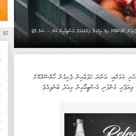
 ފެށިގެން ހޯލްސޭލްކޮށް ފިޔާ ވިއްކަން ފަށާނެކަމަށް އެސްޓީއޯއިން ބުނޭ -- ސަން ފޮޓޯ/
ގުޅޭ ޚ
މ
އ
ުރި ކަމަށާއި، އަންނަ ހަފުތާއިން ފެށިގެން ހޯލްސޭލްކޮށް
ވިޔަފާރި ކުންފުނި އެސްޓީއޯއިން މިއަދު ބުނެފިއެވެ.
ޚ
ލ
ޚ
14 