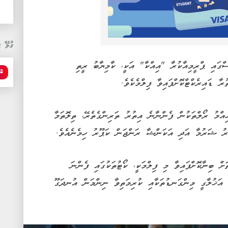
ގުޅޭ ޓ
 ނެޓްފްލިކްސްގައި ޕްރީމިއާކުރާ "އިއްކާ" އަކީ، ކާމިޔާބު ރީތި
ބޮލ
ާ ޑައިރެކްޓްކޮށްފައިވާ ފިލްމެކެވެ.
ްމު ރޯލްތަކުން ފެންނާނެ އިތުރު ތަރިންގެތެރޭ، ތިލޮތަމާ
 ޝަރުމާ އަދި އަކަންޝާ ރަންޖަން ކަޕޫރު ހިމެނެއެވެ.
ށް ބިނާކޮށްފައިވާ މި ފިލްމަކީ، ކޯޓުތަކުގައި ފެންނަ
ެ އަޚުލާގީ މިންގަނޑުތަކާއި ކުރިމަތިވާ ނިންމަން އުނދަގޫ