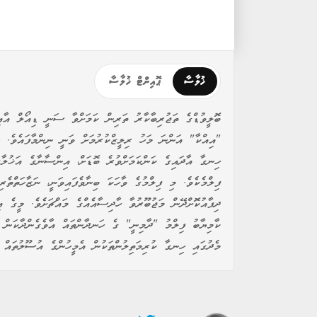
ޚުލާސާ
ޕޮއިންޓް ޚުލާސާ
"އިއްކާ" އަންނަ މަހު ރިލީޒްކުރުމަށް ވަނީ ނިންމާފައެވެ. ސި
ހިނގާ އާދައިގެ ކަންކަމަށްވުރެ ބޮޑަށް، އިންސާނާގެ އަޚުލާގ
ފިލްމެކެވެ. މި ފިލްމުގެ ވާހަކަ ބިނާވެފައިވަނީ، ނަޒާހަތްތެރ
ދިފާއުކޮށްދޭން މަޖުބޫރުވާ ހާދިސާއެއްގެ މައްޗަށެވެ. މީގެ 
ކާމިޔާބު ފިލްމު "ދާމިނީ" ގެ ހަނދާންތައް އާވެގެންދާކަން 
މެދުގައި ހިނގާ ކުރިމަތިލުންތަކުން އެމީހުންގެ އުސޫލުތައް އި