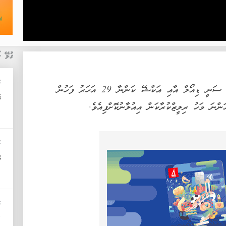
ގުޅޭ ޚ
މ
ބޮލީވުޑްގެ ތަޖުރިބާކާރު ފިލްމީ ތަރިން ކަމަށްވާ ސަނީ ޑިއޯލް އާއި އަކްޝޭ ކަންނާ 29 އަހަރު ފަހުން
އ
ްނަ މަހު ރިލީޒްކުރާކަން އިއުލާނުކޮށްފިއެވެ.
މ
ވ
މ
'