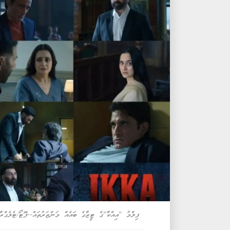
ފިލްމު "އިއްކާ"ގެ ޓީޒާގެ ބައެއް މަންޒަރުތައް--ފޮޓޯ/ޓެލެގްރާފ