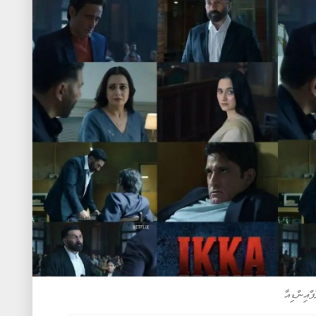
ްއިންޑިއާ