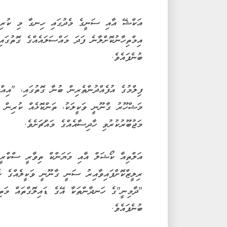
އަކްޝޭ އާއި ސަނީގެ މެދުގައި ހިނގާ މި ކުރިމަތ
އިމްތިހާނުކޮށްލާނެ ފަދަ މައްސަލައެއްގެ ގޮތުގަ
ބުނެފައެވެ.
ފިލްމުގެ އުފެއްދުންތެރިން ބުނާ ގޮތުގައި، "އިއް
މަޝްހޫރު ގާނޫނީ ވަކީލަކު، ތަންކޮޅެއް ކުރިން ގާ
މަޖުބޫރުކުރުވި ހާދިސާއެއްގެ މައްޗަށެވެ.
އަލްތިއާ ކޯޝަލް އާއި މަޔަންކް ތިވާރީ ސްކްރީން
ރިލީޒްކޮށްފައިވާއިރު ސަނީ ގާނޫނީ ވަކީލެއްގެ ހެ
"ދާމިނީ"ގެ ހަނދާންތަކާ އޭގެ ޑައިލޮގްތައް މަތ
ބުނެފައެވެ.