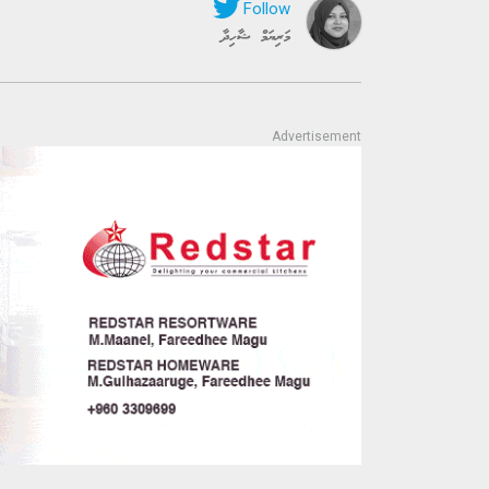
މަރިޔަމް ޝާހިދާ