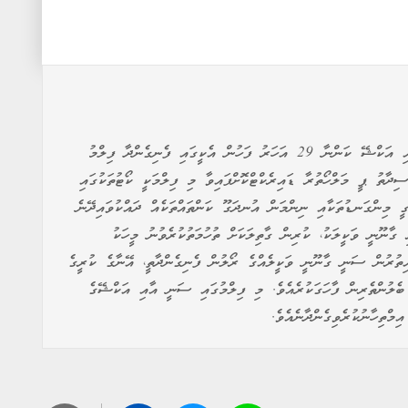
ބޮލީވުޑްގެ ތަޖުރިބާކާރު ތަރިން ކަމަށްވާ ސަނީ ޑިއޯލް އާއި އަކްޝޭ ކަންނާ 29 އަހަރު ފަހުން އެކީގައި ފެނިގެންދާ ފިލްމު
ދާތު ޕީ މަލްހޯތުރާ ޑައިރެކްޓްކޮށްފައިވާ މި ފިލްމަކީ ކޯޓުތަކުގައި
ީ މިންގަނޑުތަކާއި ނިންމަން އުނދަގޫ ކަންތައްތަކެއް ދައްކުވައިދޭނެ
ި ގާނޫނީ ވަކީލަކު، ކުރިން ގާތިލަކަށް ތުހުމަތުކުރެވުނު މީހަކު
އިތުރުން ސަނީ ގާނޫނީ ވަކީލެއްގެ ރޯލުން ފެނިގެންދާތީ، އޭނާގެ ކުރީގެ
ބެލުންތެރިން ފާހަގަކުރެއެވެ. މި ފިލްމުގައި ސަނީ އާއި އަކްޝޭގެ
މްތިހާނުކުރެވިގެންދާނެއެވެ.