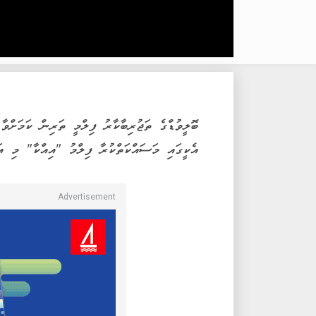
އެކީގައި މަސައްކަތްކުރާ ފިލްމު "އިއްކާ" މި އަނ