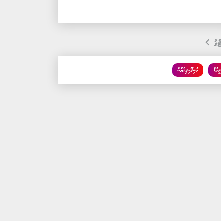
ެގު
ީވުޑް
މުނިފޫހިފިލުވުން