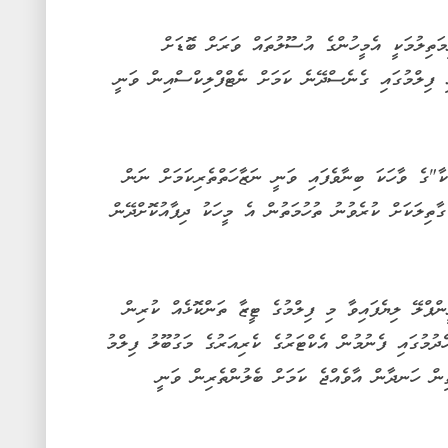
ިލުމަކީ އެމީހުންގެ އުސޫލުތައް ވަރަށް ބޮޑަށް
އި ފިލްމުގައި ގެނެސްދޭނެ ކަމަށް ނެޓްފްލިކްސްއިން ވަނީ
ކާ"ގެ ވާހަކަ ބިނާވެފައި ވަނީ ނަޒާހަތްތެރިކަމަށް ނަން
ތިލަކަށް ކުރެވުނު ތުހުމަތުން އެ މީހަކު ދިފާއުކޮށްދޭން
ޕްލޭ ލިޔެފައިވާ މި ފިލްމުގެ ޓީޒާ ތަންކޮޅެއް ކުރިން
ދުމުގައި ފެނުމުން އެކްޓަރުގެ ކެރިއަރުގެ މަގުބޫލު ފިލްމު
ިން ހަނދާން އާވެއްޖެ ކަމަށް ބެލުންތެރިން ވަނީ