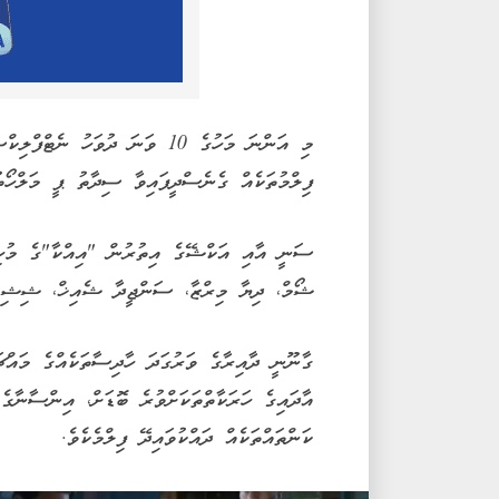
މި އަންނަ މަހުގެ 10 ވަނަ ދުވަހު
ފިލްމުތަކެއް ގެނެސްދީފައިވާ ސިދާތު ޕީ މަލްހޯތުރ
ސަނީ އާއި އަކްޝޭގެ އިތުރުން "އިއްކާ"ގެ މުހިއ
ޝޯމް، ދިޔާ މިރްޒާ، ސަންޖީދާ ޝެއިޚް، ޝިޝިރު
ގާނޫނީ ދާއިރާގެ ވަރުގަދަ ހާދިސާތަކެއްގެ މައްޗަ
އާދައިގެ ހަރަކާތްތަކަށްވުރެ ބޮޑަށް، އިންސާނާގ
ކަންތައްތަކެއް ދައްކުވައިދޭ ފިލްމެކެވެ.