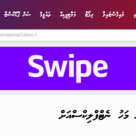
ި
ލައިފްސްޓައިލް
ރިޕޯޓް
މަލްޓިމީޑިއާ
ތައުލީމް
ސަން ޕޮޑްކާސްޓް
ternational Edition +
ނިޔެ
ވާހަކަ
ވިޔަފާރި
ލައިފްސްޓައިލް
 މަހު ނެޓްފްލިކްސްއަށް