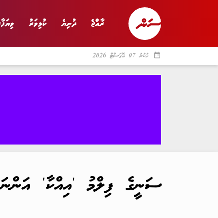
ރާއްޖެ
ދުނިޔެ
ކުޅިވަރު
ވިޔަފާރ
date_range
ހުކުރު 07 އޮގަސްޓް 2026
ރާއްޖެ
ރިޕޯޓް
ދު
ސަނީގެ ފިލްމު 'އިއްކާ' އަންނަ