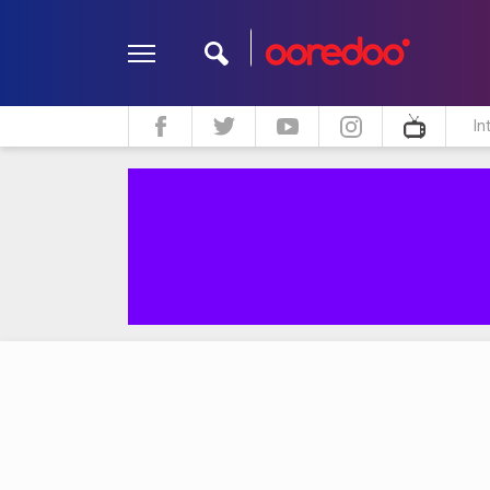
In
ދީން
ކޮލަމް
މަލްޓިމީޑިއާ