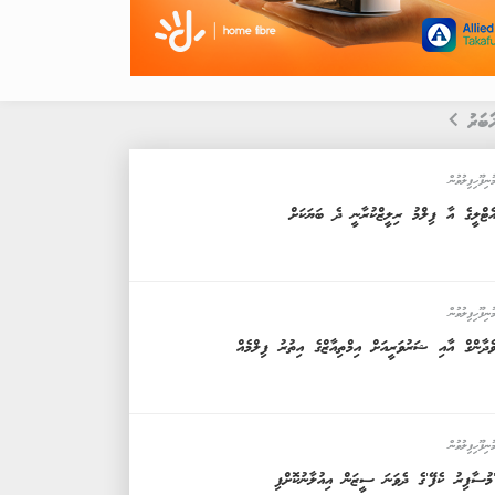
ަބަރު
ުނިފޫހިފިލުވުން
ެޓްލީގެ އާ ފިލްމު ރިލީޒްކުރާނީ ދެ ބަޔަކަށް
ުނިފޫހިފިލުވުން
ެދާންގް އާއި ޝަރުވަރީއަށް އިމްތިއާޒްގެ އިތުރު ފިލްމެއް
ުނިފޫހިފިލުވުން
މުސާފިރު ކެފޭ'ގެ ދެވަނަ ސީޒަން އިއުލާނުކޮށްފި