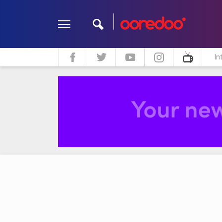
In
ދީން
ކޮލަމް
މަލްޓިމީޑިއާ