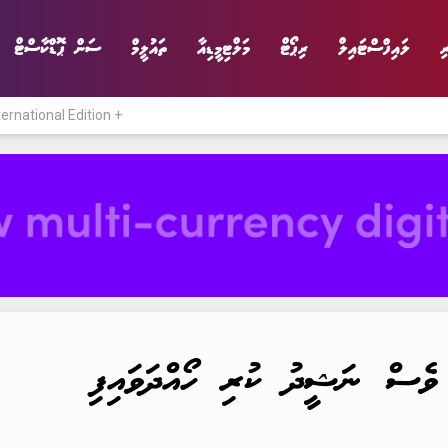
ި
ލައިފްސްޓައިލް
ރިޕޯޓް
މަލްޓިމީޑިއާ
ތައުލީމް
ސަން ޕޮޑްކާސްޓް
ternational Edition +
ނިޔެ
ވާހަކަ
ވިޔަފާރި
ލައިފްސްޓައިލް
 ވެސް ނަޝީދު ކުރި ހޯއްދަވައިފި