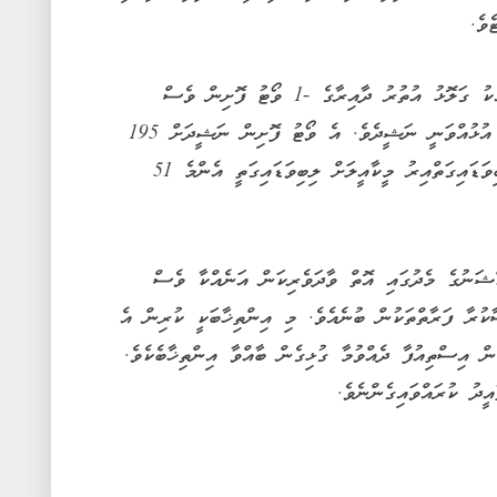
ހަމައެއާއެކު ގަލޮޅު އުތުރު ދާއިރާގެ -1 ވޯޓު ފޮށިން ވެސް
ކުރީގައި އުޅުއްވަނީ ނަޝީދެވެ. އެ ވޯޓު ފޮށިން ނަޝީދަށް 195
ވޯޓު ލިބިވަޑައިގަތްއިރު މީކާއީލަށް ލިބިވަޑައިގަތީ އެންމެ 51
ކްޝަނުގެ މެދުގައި އޮތް ވާދަވެރިކަން އަނެއްކާ ވެސް
ކުރާ ފަރާތްތަކުން ބުނެއެވެ. މި އިންތިޚާބަކީ ކުރިން އެ
ން އިސްތިއުފާ ދެއްވުމާ ގުޅިގެން ބާއްވާ އިންތިޚާބެކެވެ.
ދު ކުރައްވައިގެންނެވެ.