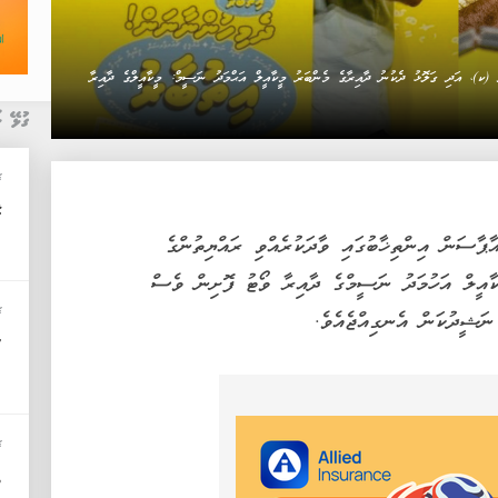
 (ކ)، އަދި ގަލޮޅު ދެކުނު ދާއިރާގެ މެންބަރު މީކާއީލް އަޙްމަދު ނަސީމް: މީކާއީލްގެ ދާއިރާ
ގުޅޭ ޚ
ޚ
ގ
ާޕާސަން އިންތިޚާބުގައި ވާދަކުރެއްވި ރައްޔިތުންގެ
ކާއީލް އަހުމަދު ނަސީމްގެ ދާއިރާ ވޯޓު ފޮށިން ވެސް
ޚ
ނަޝީދުކަން އެނގިއްޖެއެވެ.
"
ޚ
ތ