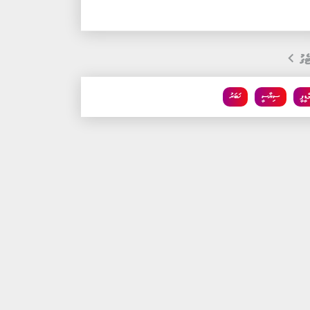
ެގު
ްޑީޕީ
ސިޔާސީ
ޚަބަރު