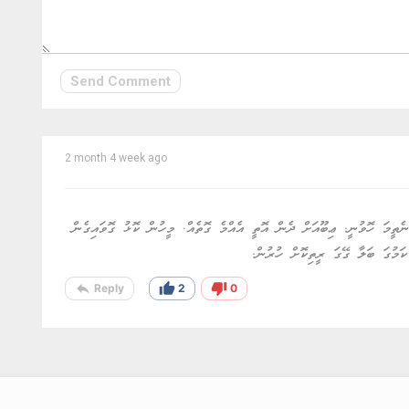
Send Comment
2 month 4 week ago
ެތީމަ ހޮވުނީ. ޢިބޫއަށް ދެން އޮތީ އެއްމެ ގޮތެއް. މީހުން ކޮޅު ގޮވައިގެން
މުގަ ބަލާ ގޭގަ ރީތިކޮށް ހުރުން.
reply
thumb_up
thumb_down
Reply
2
0