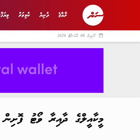
ރާއްޖެ
ދުނިޔެ
ކުޅިވަރު
ވިޔަފާރ
date_range
ހޮނިހިރު 08 އޮގަސްޓް 2026
ރާއްޖެ
ރިޕޯޓް
ދު
މީކާއީލްގެ ދާއިރާ ވޯޓު ފޮށިން