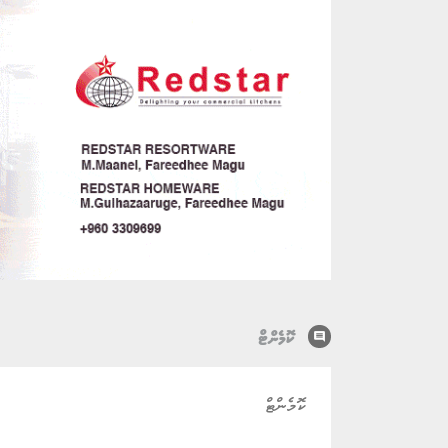
comment
ކޮމެންޓް