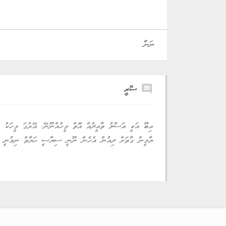
comment
ސޮރީ
އިބޫ އަކީ އަސްލު ތާއީދެއް އޮތް މީހެއްނޫނޭ. އޭރުގަ މީހަކު ނ
ޔާމީން ގާތަށް ދިއުން އެހެން ނޫނީ ސިޔާސީ ހަޔާތް ނިމުނީ ކަ