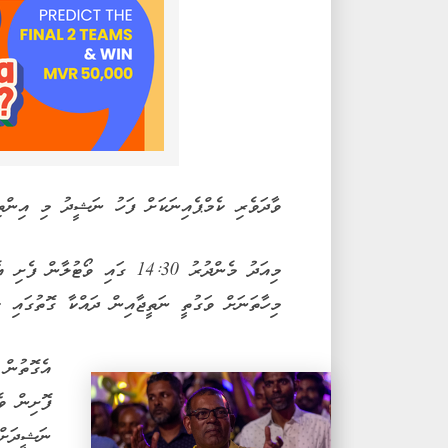
ވާދަވެރި ކެމްޕެއިނަކަށް ފަހު ނަޝީދު މި އިންތިޚ
މިހާތަނަށް ވަގުތީ ނަތީޖާއިން ދައްކާ ގޮތުގައި ކ
ފޮށިން ވ