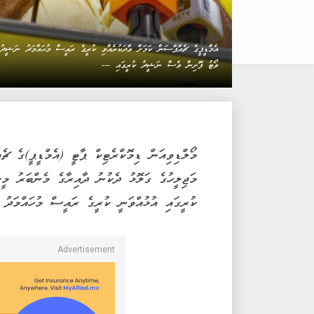
އެމްޑީޕީގެ ޗެއާޕާސަން ކަމަށް ވާދަކުރެއްވި ކުރީގެ ރައީސް މުޙައްމަދު ނަޝީދު
ވޯޓު ފޮށިން ވެސް ނަޝީދު ކުރީގައި ---
މޯލްޑިވިއަން ޑިމޮކްރެޓިކް ޕާޓީ (އެމްޑީޕީ)ގެ ޗެއ
މަޖިލީހުގެ ގަލޮޅު ދެކުނު ދާއިރާގެ މެންބަރު މީ
ކުރީގައި އުޅުއްވަނީ ކުރީގެ ރައީސް މުހައްމަދު 