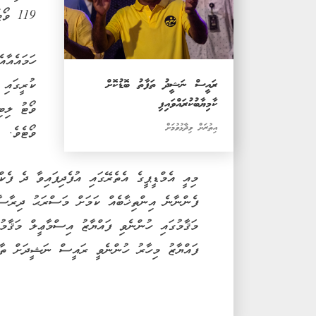
119 ވޯޓެވެ.
ރައީސް ނަޝީދު ތަފާތު ބޮޑުކޮށް
ކާމިޔާބުކުރައްވައިފި
އިތުރަށް ވިދާޅުވުމަށް
ވޯޓެވެ.
މިއީ އެމްޑީޕީގެ އެތެރޭގައި އުފެދިފައިވާ ދެ ފެ
ފެންނާނެ އިންތިޚާބެއް ކަމަށް މަސްރަޙު ދިރާސާ
މަޤާމުގައި ހުންނެވި ފައްޔާޒު އިސްމާޢީލް މަޤާމު
ފައްޔާޒު މިހާރު ހުންނެވީ ރައީސް ނަޝީދަށް ތާއީ