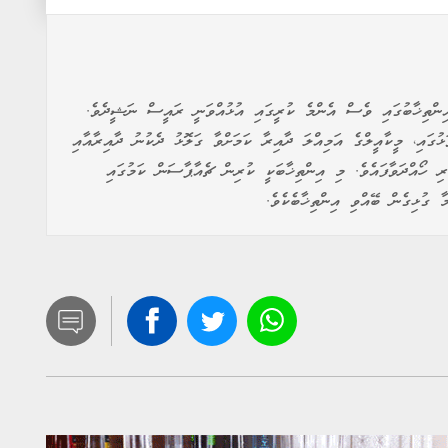
އިންތިޚާބުގައި ވެސް އެންމެ ކުރީގައި އުޅުއްވަނީ ރައީސް ނަޝީދެވެ.
ުގައި، މީކާއީލްގެ އަމިއްލަ ދާއިރާ ކަމަށްވާ ގަލޮޅު ދެކުނު ދާއިރާއާއި
 ހޯއްދަވާފައެވެ. މި އިންތިޚާބަކީ ކުރިން ޗެއާޕާސަން ކަމުގައި
 ގުޅިގެން ބޭއްވި އިންތިޚާބެކެވެ.