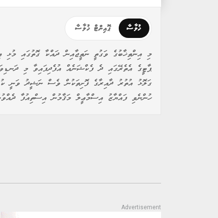
ޚުލާސާ
ޕޮއިންޓް ޚުލާސާ
މި އިންތިޚާބުގެ ވަގުތީ ނަތީޖާއިން ދައްކާ ގޮތުގައި މުޅި 
ޕާޓީގެ އެތެރޭގައި ދެ ފެކްޝަނެއް އުފެދިފައިވާ މި ދަނޑިވަޅ
ގަލޮޅު އުތުރު ދާއިރާގެ ފޮށިތަކުން ވެސް ނަޝީދު ވަނީ ކުރި
ހުންނެވި ފައްޔާޒު އިސްމާޢީލް މަޤާމުން އިސްތިއުފާ ދެއްވުމާ