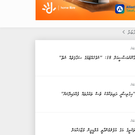
ަބަރު
ަބަރު
ާނޫނުއަސާސީއަށް 18: "ނެގެހެއްޓުމުގެ ސަގާފަތެއް ނެތް"
ަބަރު
އިގުތިޞާދީ ދަތިތަކާއެކު ވެސް ވައުދުތައް ފުއްދައިދޭނަން"
ަބަރު
ަކެތީގެ އަގު އުފުލެމުންދާތީ އެމްޑީޕީން މުޒާހަރާއަށް