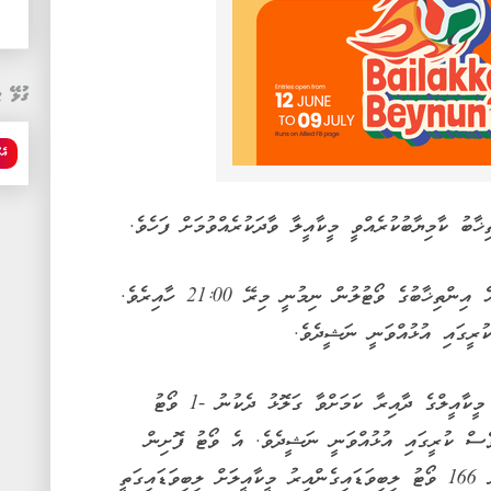
ގުޅޭ ޓ
އެމ
ާބު ކާމިޔާބުކުރެއްވީ މީކާއީލާ ވާދަކުރެއްވުމަށް ފަހެވެ.
މިއަދު މެންދުރު 14:30 ގައި ވޯޓުލާން ފެށި އެ އިންތިޚާބުގެ ވޯޓުލުން ނިމުނީ މިރޭ 21:00 ހާއިރެވެ.
ުރީގައި އުޅުއްވަނީ ނަޝީދެވެ.
އެގޮތުން މީކާއީލްގެ ދާއިރާ ކަމަށްވާ ގަލޮޅު ދެކުނު -1 ވޯޓު
ެސް ކުރީގައި އުޅުއްވަނީ ނަޝީދެވެ. އެ ވޯޓު ފޮށިން
ނަޝީދަށް 166 ވޯޓު ލިބިވަޑައިގެންއިރު މީކާއީލަށް ލިބިވަޑައިގަތީ