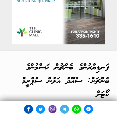
ފަނޑިޔާރުންގެ ބެންޗުން ޚަސްމުންގެ
ބެންޗަށް: ސުއޫދު އަލުން ސުޕްރީމް
ކޯޓަށް
04 Jun 2026, 13:59