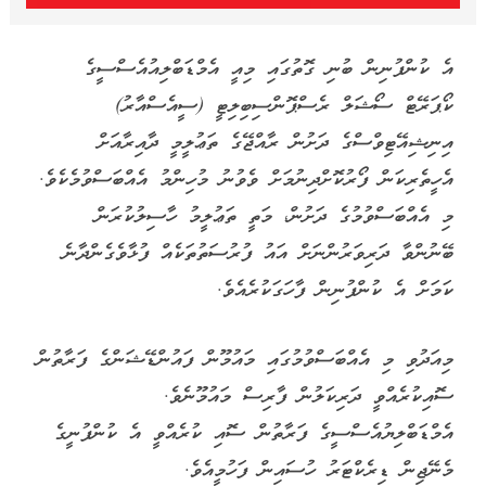
އެ ކުންފުނިން ބުނި ގޮތުގައި މިއީ އެމްޑަބްލިއުއެސްސީގެ
ކޯޕަރޭޓް ސޯޝަލް ރެސްޕޮންސިބިލިޓީ (ސީއެސްއާރު)
އިނިޝިއޭޓިވްސްގެ ދަށުން ރާއްޖޭގެ ތަޢުލީމީ ދާއިރާއަށް
އެހީތެރިކަން ފޯރުކޮށްދިނުމަށް ވެވުނު މުހިންމު އެއްބަސްވުމެކެވެ.
މި އެއްބަސްވުމުގެ ދަށުން، މަތީ ތަޢުލީމު ހާސިލުކުރަން
ބޭނުންވާ ދަރިވަރުންނަށް އައު ފުރުސަތުތަކެއް ފުޅާވެގެންދާނެ
ކަމަށް އެ ކުންފުނިން ފާހަގަކުރެއެވެ.
މިއަދުވި މި އެއްބަސްވުމުގައި މައުމޫން ފައުންޑޭޝަންގެ ފަރާތުން
ސޮއިކުރެއްވީ ދަރިކަލުން ފާރިސް މައުމޫނެވެ.
އެމްޑަބްލިޔުއެސްސީގެ ފަރާތުން ސޮއި ކުރެއްވީ އެ ކުންފުނީގެ
މެނޭޖިން ޑިރެކްޓަރު ހުސައިން ފަހުމީއެވެ.