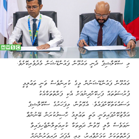
މި ސްކޮލާޝިޕް ދެނީ މައުމޫން ފައުންޑޭޝަން މެދުވެރިކޮށެވެ.
މައުމޫން ފައުންޑޭޝަނުން މީގެ ކުރިންވެސް ވަނީ ތަޢުލީމީ
ފުރުސަތުތައް ފަހިކޮށްދިނުމަށް އެކި ފަރާތްތަކާއެކު
މަސައްކަތްކޮށްފައެވެ. އެގޮތުން، މިފަހަރުގެ ސްކޮލާޝިޕް
އަމާޒުކޮށްފައިވަނީ މަތީ ތަޢުލީމު ހާސިލުކުރަން ބޭނުންވާ
ނަމަވެސް މާލީ ގޮތުން ދަތިތަކާ ކުރިމަތިލާންޖެހިފައިވާ
ފަރާތްތަކަށް ކަމަށްވާއިރު، މިއީ އެފަދަ ދަރިވަރުންނަށް