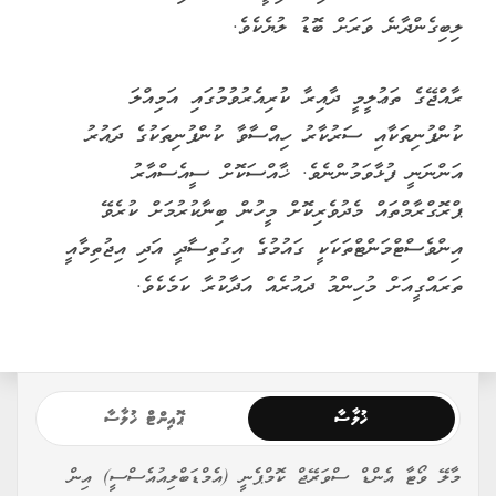
ލިބިގެންދާނެ ވަރަށް ބޮޑު ލުޔެކެވެ.
ރާއްޖޭގެ ތަޢުލީމީ ދާއިރާ ކުރިއެރުވުމުގައި އަމިއްލަ
ކުންފުނިތަކާއި ސަރުކާރު ހިއްސާވާ ކުންފުނިތަކުގެ ދައުރު
އަންނަނީ ފުޅާވަމުންނެވެ. ޚާއްސަކޮށް ސީއެސްއާރު
ޕްރޮގްރާމްތައް މެދުވެރިކޮށް މީހުން ބިނާކުރުމަށް ކުރެވޭ
އިންވެސްޓްމަންޓްތަކަކީ ގައުމުގެ އިގުތިސާދީ އަދި އިޖުތިމާއީ
ތަރައްގީއަށް މުހިންމު ދައުރެއް އަދާކުރާ ކަމެކެވެ.
ޚުލާސާ
ޕޮއިންޓް ޚުލާސާ
މާލޭ ވޯޓާ އެންޑް ސްވަރޭޖް ކޮމްޕެނީ (އެމްޑަބްލިއުއެސްސީ) އިން