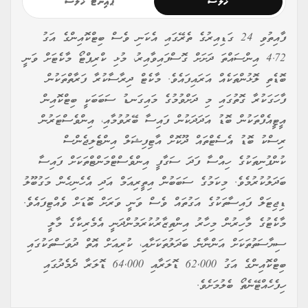
ޚުލާސާ
ޕޮއިންޓް ޚުލާސާ
ފާއިތުވި 24 ގަޑިއިރުގެ ތެރޭގައި އެކަނި ވެސް ބިޓްކޮއިންގެ އަގު
4.72 އިންސައްތަ ދަށަށް ގޮސްފައިވާއިރު، މުޅި ކްރިޕްޓޯ މާކެޓަށް ވަނީ
ބޮޑެތި ލޮޅުންތަކެއް އަރައިފައެވެ. މާކެޓް ދިރާސާކުރާ ފަރާތްތަކުން
ފާހަގަކުރާ ގޮތުގައި މި ދަށްވުމުގެ މައިގަނޑު ސަބަބަކީ ބިޓްކޮއިން
އީޓީއެފްތަކުން ބޮޑު އަދަދަކުން ފައިސާ ބޭރުވުމާއި، އިންވެސްޓަރުން
ރިސްކު ބޮޑު އެސެޓްތައް ދޫކޮށް އާޓިފިޝަލް އިންޓެލިޖެންސް
ކުންފުނިތަކުގެ ހިއްސާ ފަދަ ސަގާފީ އިންވެސްޓްމަންޓްތަކަށް ފައިސާ
ބަދަލުކުރުމެވެ. މިކަމުގެ ސަބަބުން އިތީރިއަމް އަދި އެހެނިހެން މަގުބޫލު
ޑިޖިޓަލް ފައިސާތަކުގެ އަގުތައް ވެސް ވަނީ ވަރަށް ބޮޑަށް ވެއްޓިފައެވެ.
މާކެޓުގެ މާހިރުން މިހާރު އިންތިޒާރުކުރަމުންދަނީ އެމެރިކާގެ މާލީ
ސިޔާސަތުތަކަށް އަންނާނެ ބަދަލުތަކަށާއި، ކުރިއަށް އޮތް ދުވަސްތަކުގައި
ބިޓްކޮއިންގެ އަގު 62,000 ޑޮލަރާއި 64,000 ޑޮލަރާ ދެމެދުގައި
ހިފެހެއްޓޭނެތޯ ބެލުމަށެވެ.