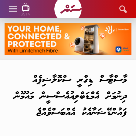
SSTV
SSTV LIVE
މާސްޓާސް ޑިގްރީ ސްކޮލާޝިޕެއް
ދިނުމަށް އެމްޑަބްލިއުއެސްސީން މައުމޫން
ފައުންޑޭޝަނާއެކު އެއްބަސްވެއްޖެ