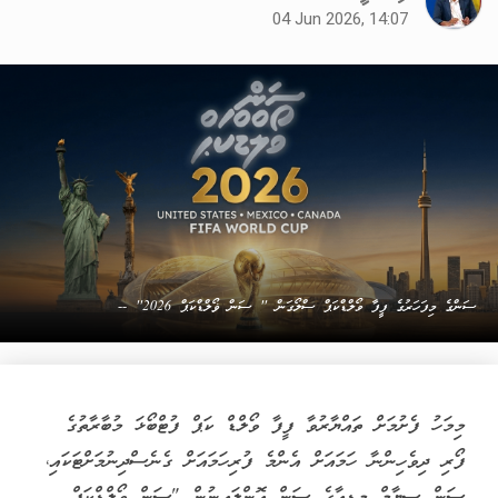
04 Jun 2026, 14:07
ސަންގެ މިފަހަރުގެ ފީފާ ވޯލްޑްކަޕް ސްލޯގަން '' ސަން ޥޯލްޑްކަޕް 2026'' --
މިމަހު ފެށުމަށް ތައްޔާރުވާ ފީފާ ވޯލްޑް ކަޕް ފުޓްބޯޅަ މުބާރާތުގެ
ފޯރި ދިވެހިންނާ ހަމައަށް އެންމެ ފުރިހަމައަށް ގެނެސްދިނުމަށްޓަކައި،
ސަން ސިޔާމް މީޑިއާގެ ސަން އޮންލައިނުން "ސަން ވޯލްޑްކަޕް