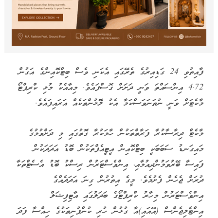
ފާއިތުވި 24 ގަޑިއިރުގެ ތެރޭގައި އެކަނި ވެސް ބިޓްކޮއިންގެ އަގުން
4.72 އިންސައްތަ ވަނީ ދަށަށް ގޮސްފައެވެ. މިއާއެކު މުޅި ކްރިޕްޓޯ
މާކެޓަށް ވަނީ ނުތަނަވަސްކަމާ އެކު ލޮޅުންތަކެއް އަރައިފައެވެ.
މާކެޓް ދިރާސާކުރާ ފަރާތްތަކުން ހާމަކުރާ ގޮތުގައި މި ދަށްވުމުގެ
މައިގަނޑު ސަބަބަކީ ބިޓްކޮއިން އީޓީއެފްތަކުން ބޮޑު އަދަދަކުން
ފައިސާ ބޭރުވަމުންދިއުމާއި، އިންވެސްޓަރުން ރިސްކު ބޮޑު އެސެޓްތަކާ
ދުރަށް ޖެހެން ފެށުމެވެ. މީގެ އިތުރުން ގިނަ އަދަދެއްގެ
އިންވެސްޓަރުން މިހާރު ކްރިޕްޓޯގެ ބަދަލުގައި އާޓިފިޝަލް
އިންޓެލިޖެންސް (އޭއައި)އާ ގުޅުން ހުރި ކުންފުނިތަކުގެ ހިއްސާ ފަދަ