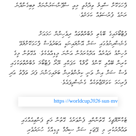
ފާހަގަކޮށް ސާއިލު ވިދާޅުވީ މިއީ ސްޕޮންސަރުންނަށް ލިބިގެންދާނެ
ރަނުގެ ފުރުސަތެއް ކަމަށެވެ.
ފުޓްބޯޅައިގެ ބޮޑެތި މުބާރާތްތައް ދިވެހިންނާ ހަމައަށް
ގެނެސްދިނުމުގައި ސަން އޮންލައިނަކީ އަބަދުވެސް ފާހަގަކޮށްލެވޭ
މުހިންމު ދައުރެއް އަދާކުރަމުން އަންނަ މީޑިއާއެކެވެ. އެގޮތުން މީގެ
ކުރިން ބޭއްވި ކޮންމެ ވޯލްޑް ކަޕަކާއި ޔޫރޯ ފުޓްބޯޅަ މުބާރާތްތަކުގައި
ވެސް ސަން އިން ވަނީ ކިޔުންތެރިން ބަލައިގަންނަ ފަދަ ތަފާތު އަދި
ފުރިހަމަ ކަވަރޭޖްތަކެއް ގެނެސްދީފައެވެ.
https://worldcup2026.sun.mv
ޓެކްނޮލޮޖީގެ ގޮތުންނާއި ފެންވަރުގެ ގޮތުން މަތީ ފަންތިއެއްގައި
ތައްޔާރުކުރި މި ޕޭޖަކީ ސަން ސިޔާމް މީޑިއާގެ ހުނަރުވެރި