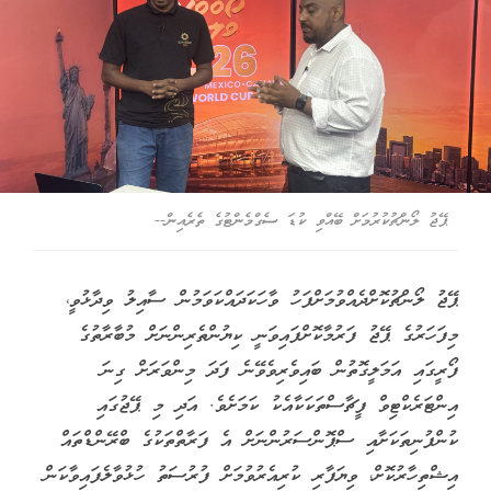
ޕޭޖު ލޯންޗުކުރުމަށް ބޭއްވި ކުޑަ ސެގްމެންޓުގެ ތެރެއިން--
ޕޭޖު ލޯންޗުކޮށްދެއްވުމަށްފަހު ވާހަކަދައްކަވަމުން ސާއިލު ވިދާޅުވީ،
މިފަހަރުގެ ޕޭޖު ފަރުމާކޮށްފައިވަނީ ކިޔުންތެރިންނަށް މުބާރާތުގެ
ފޯރީގައި އަމަލީގޮތުން ބައިވެރިވެވޭނެ ފަދަ މިންވަރަށް ގިނަ
އިންޓަރެކްޓިވް ފީޗާސްތަކަކާއެކު ކަމަށެވެ. އަދި މި ޕޭޖުގައި
ކުންފުނިތަކަށާއި ސްޕޮންސަރުންނަށް އެ ފަރާތްތަކުގެ ބްރޭންޑްތައް
އިޝްތިހާރުކޮށް، ވިޔަފާރި ކުރިއެރުވުމަށް ފުރުސަތު ހުޅުވާލެފައިވާކަން