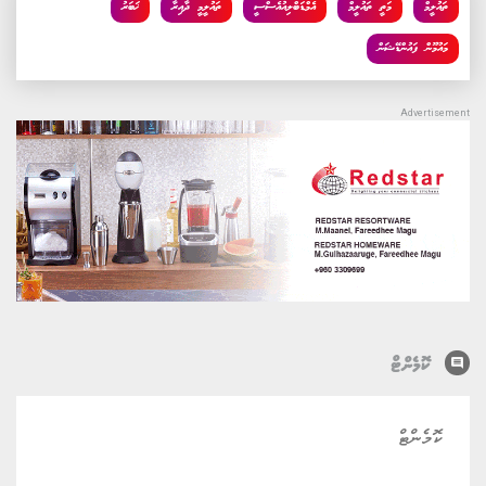
ތައުލީމް
މަތީ ތައުލީމް
އެމްޑަބްލިއުއެސްސީ
ތައުލީމީ ދާއިރާ
ޚަބަރު
މައުމޫން ފައުންޑޭޝަން
comment
ކޮމެންޓް