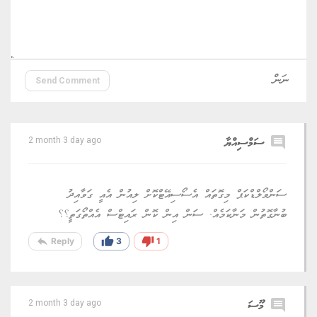
Send Comment
comment
ސަމްސިއްޔާ
2 month 3 day ago
ސަންވޯލްޑްކަޕް މިގޮތައް އެސޯސިއޭޓްކޮށް ލިއުން އެއީ ގަވާއިދު
ބުނާގޮތުން މަނާކަމެއް. ސަން އިން ކޮން ރައިޓްސް އެއްތޯގަތީ؟؟
reply
thumb_up
thumb_down
Reply
3
1
comment
މޫސަ
2 month 3 day ago