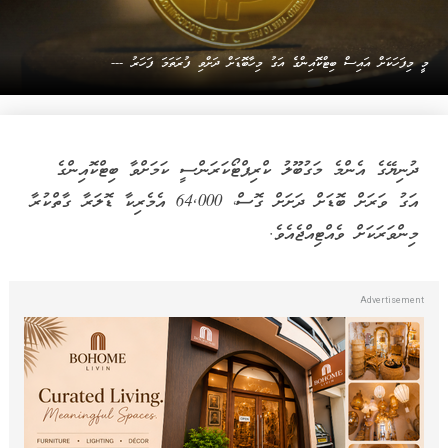
މީ މިފަހަކަށް އައިސް ބިޓްކޮއިންގެ އަގު މިހާބޮޑަށް ދަށްވި ފުރަތަމަ ފަހަރު ---
ދުނިޔޭގެ އެންމެ މަގުބޫލު ކްރިޕްޓޯކަރަންސީ ކަމަށްވާ ބިޓްކޮއިންގެ
އަގު ވަރަށް ބޮޑަށް ދަށަށް ގޮސް، 64,000 އެމެރިކާ ޑޮލަރާ ގާތްކުރާ
މިންވަރަކަށް ވެއްޓިއްޖެއެވެ.