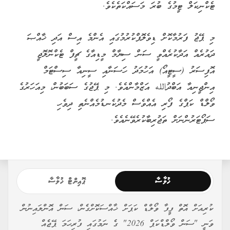
ޓެކްނިކަލް ޓީމުގެ ބުރަ މަސައްކަތެކެވެ.
މި ޕޭޖު ފަރުމާކޮށް ޑިވެލޮޕްކުރުމުގައި އެންމެ އިސް އަދި ޚާއްޞަ
ދައުރެއް އަދާކުރެއްވީ ސަން ސިޔާމް މީޑިއާގެ ޗީފް ޓެކްނޮލޮޖީ
އޮފިސަރު (ސީޓީއޯ) އަހުމަދު ހަސަނާއި ސީނިއާ ސިސްޓަމް
އިންޖީނިއާ އަބްދުالله އަޒްމާންއެވެ. މި ޕޭޖުގެ ސަބަބުން، މިއަހަރުގެ
ވޯލްޑް ކަޕްގެ ފޯރި އެއްވެސް މެދުކެނޑުމެއްނެތި ދިވެހި
ސަޕޯޓަރުންނަށް ތަޖުރިބާކުރެވޭނެއެވެ.
ޚުލާސާ
ޕޮއިންޓް ޚުލާސާ
ކުރިއަށް އޮތް ފީފާ ވޯލްޑް ކަޕަށް ޚާއްސަކޮށްގެން، ސަން އޮންލައިނުން
ވަނީ "ސަން ވޯލްޑްކަޕް 2026" ގެ ނަމުގައި ފުރިހަމަ ޕޭޖެއް