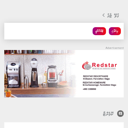
ގުޅޭ ޓެގު
ވިޔަފާރި
ޓެކްނޮލޮޖީ
comment
ކޮމެންޓް