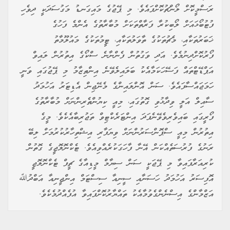
ރަސްމީކޮށް ލޯންޗުކޮށްފައެވެ. މި ޕޭޖުގެ މައިގަނޑު މަގުސަދަކީ ދިވެހި
ފުޓުބޯޅައަށް ލޯބިކުރާ ފަރާތްތަކަށް މުބާރާތުގެ އެންމެ ފަހުގެ
ޚަބަރުތަކާއި، މެޗުތަކުގެ ތާވަލުތަކާއި، ޓީމުތަކުގެ މައުލޫމާތު
ފޯރުކޮށްދިނުމެވެ. އަދި ވަގުތުން ފެންނާނެ ސްކޯގެ އިތުރުން ލައިވް
އަޕްޑޭޓްތައް ފަސޭހަކަމާއެކު ބަލައިލެވޭނެ އިންތިޒާމު މި ޕޭޖުގައި ވަނީ
ހަމަޖައްސާފައެވެ. ސަން އޮންލައިންގެ މެނޭޖިން އެޑިޓަރު އަހުމަދު
ސާއިލް އަލީ ވިދާޅުވި ގޮތުގައި، މިއީ ކިޔުންތެރިންނަށް މުބާރާތުގެ
ފޯރީގައި ބައިވެރިވެވޭނެފަދަ އިންޓަރެކްޓިވް ތަޖުރިބާއެކެވެ. މީގެ
އިތުރުން މިއީ ސްޕޮންސަރުންނަށް ވިޔަފާރި އިޝްތިހާރުކުރުމަށް ލިބޭ
ރަނުގެ ފުރުސަތެއްކަން އޭނާ ފާހަގަކުރެއްވިއެވެ. ޓެކްނޮލޮޖީގެ ގޮތުން
ކުރިއަރާފައިވާ މި ޕޭޖަކީ ސަން ސިޔާމް މީޑިއާގެ ޗީފް ޓެކްނޮލޮޖީ
އޮފިސަރު އަހުމަދު ހަސަނާއި ސީނިއާ ސިސްޓަމް އިންޖީނިއާ އަބްދުﷲ
އަޒްމާންގެ އިސްނެންގެވުމާއެކު ތައްޔާރުކޮށްފައިވާ އުފެއްދުމެކެވެ.