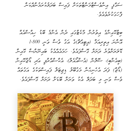
ސަގާފީ އިންވެސްޓްމަންޓްތަކަށް ފައިސާ ބަދަލުކުރަމުންދާކަން
ފާހަގަކުރެވެއެވެ.
ބިޓްކޮއިންގެ އިތުރުން މާކެޓްގައި ދެން އެންމެ ބޮޑު ހިއްސާއެއް
އޮންނަ އިތީރިއަމް (އީޓީއެޗް)ގެ އަގު ވެސް ވަނީ 1,800
ޑޮލަރަށްވުރެ ދަށަށް ގޮސްފައެވެ. ހަމައެއާއެކު ބައިނޭންސް ކޮއިން
(ބީއެންބީ)، ސޮލާނާ (އެސްއޯއެލް)، އެކްސްއާރްޕީ އަދި ޑޯޖްކޮއިން
(ޑޯޖް) ފަދަ އެހެނިހެން މަގުބޫލު ޑިޖިޓަލް ފައިސާތަކުގެ އަގުތައް
ވެސް ވަނީ މި ބަދަލާ އެކު ވަރަށް ބޮޑަށް ދަށަށް ގޮސްފައެވެ.