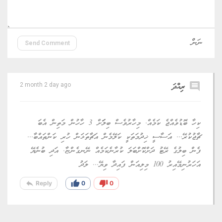
Send Comment
comment
ރިއްދަ
2 month 2 day ago
ކިހާ ބޮޑުވެއްޖެ ކަމެއް. މިހާރުވެސް ބިލަަަަށް 3 ހާހުން މަތިން އެބަ
ޗާޖުކުރޭ... އަސާސީ ޚިދުމަތަކީ ކަލޭމެން އަޗާތަޅަން ހުރި ކަންތައްބާ...
ފެން ބިލުގެ ރޭޓު ދަށްކޮށްބަލަ ކުރާނެކަމެއް ނޭނގެންޏާ. އަދި ބުނެޔޭ
އަހަރުނިމޭއިރު 100 މިލިއަން ފައިދާ ވިޔޭ... ލަދު
reply
thumb_up
thumb_down
Reply
0
0