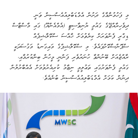
މި ފަހުމުނާމާގެ ދަށުން އެމްޑަބްލިއުއެސްސީން ވަނީ
ދިވެހިރާއްޖޭގެ ގައުމީ ޔުނިވާސިޓީ (އެމްއެންޔޫ) ގައި މާސްޓާސް
ޑިގްރީ ފެންވަރަށް ކިޔެވުމަށް ޚާއްސަ ސްކޮލާޝިޕެއް
ސްޕޮންސާކޮށްފައެވެ. މި ސްކޮލާޝިޕްގެ މައިގަނޑު މަގުސަދަކީ
ރާއްޖެއަށް ބޭނުންވާ ހުނަރުވެރި ފަންނީ މީހުން ބިނާކުރުމާއި،
ގައުމީ ފެންވަރުގައި ތަޢުލީމީ ނިޒާމު ކުރިއެރުވުމަށް އެއްބާރުލުން
ދިނުން ކަމަށް އެމްޑަބްލިއުއެސްސީން ބުނެއެވެ.