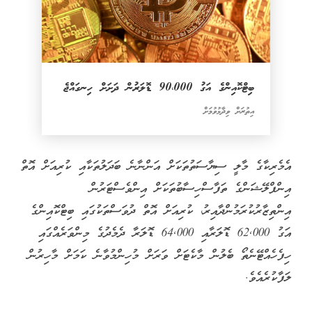
ބިޓްކޮއިންގެ އަގު 90،000 ޑޮލަރުން ދަށަށް ހިނގައްޖެ
އިތުރަށް ވިދާޅުވުމަށް
އެމެރިކާގެ މާލީ ސިޔާސަތުތަކަށް އަންނާނެ ބަދަލުތަކާއި ކުރިއަށް އޮތް
އިންފްލޭޝަންގެ ތަފާސްހިސާބުތަކަށް އިންވެސްޓަރުން
އިންތިޒާރުކުރަމުންދާއިރު، ކުރިއަށް އޮތް ދުވަސްތަކުގައި ބިޓްކޮއިންގެ
އަގު 62,000 ޑޮލަރާއި 64,000 ޑޮލަރާ ދެމެދުގެ މިންވަރެއްގައި
ހިފެހެއްޓޭނެތޯ ބެލުން މާކެޓަށް ވަރަށް މުހިންމުވާނެ ކަމަށް މާހިރުން
ލަފާކުރެއެވެ.