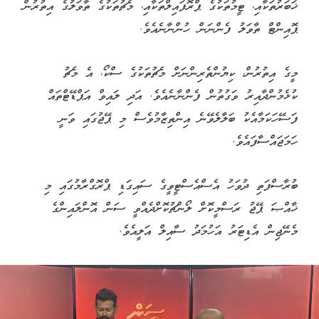
ޚަބަރުތަކާއި، ޓީމުތަކުގެ ޕްރޮފައިލްތަކާއި، މެޗުތަކުގެ ތާވަލުގެ އިތުރުން
ޕޮއިންޓް ތާވަލު ފެންނަން ހުންނާނެއެވެ.
މީގެ އިތުރުން، ކިޔުންތެރިންނަށް މެޗުތަކުގެ ސްކޯ، އެ މެޗު
ކުޅެމުންދާއިރު ވަގުތުން ފެންނާނެއެވެ. އަދި ލައިވް އަޕްޑޭޓްތައް
ފަސޭހަކަމާއެކު ބަލާލެވޭނެ އިންތިޒާމުވެސް މި ޕޭޖުގައި ވަނީ
ހަމަޖައްސާފައެވެ.
ބުރާސްފަތި ދުވަހު އެސްއެސްޓީވީގެ ސައިގަޑި ޕްރޮގްރާމުގައި މި
ޚާއްޞަ ޕޭޖު ރަސްމީކޮށް ލޯންޗުކޮށްދެއްވީ ސަން އޮންލައިންގެ
މެނޭޖިން އެޑިޓަރު އަހުމަދު ސާއިލް އަލީއެވެ.