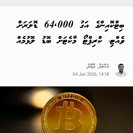
ބިޓްކޮއިންގެ އަގު 64,000 ޑޮލަރަށް
ވެއްޓި، ކްރިޕްޓޯ މާކެޓަށް ބޮޑު ލޮޅުމެއް
އަހްމަދު ދާއޫދު
04 Jun 2026, 14:18