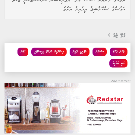
ދުވަހުގެ މެންދުރު 14:00 އެވެ. އެޕްލިކޭޝަން ހުށަހަޅަންޖެހެނީ ޒަކާތު
ހައުސްގެ ސްކޮލާޝިޕް އީމެއިލް އަށެވެ.
ގުޅޭ ޓެގު
ޒަކާތު ފަންޑު
ސަރުކާރު
ތައުލީމީ ދާއިރާ
އިސްލާމިކް އެފެއާޒް މިނިސްޓްރީ
ޚަބަރު
މަތީ ތައުލީމް