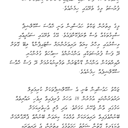
ފުރުސަތު މީގެ ތެރޭގައި ހިމެނެއެވެ.
މީގެ އިތުރުން ޒަކާތު ހައުސްއިން ވަނީ ޚާއްސަ ސްކޮލާޝިޕް
ސްކީމުތަކެއް ވެސް ތާރަފުކޮށްފައެވެ. އޭގެ ތެރޭގައި ސައުދީއާއި
މިސްރުގައި މިހާރު ކިޔަވާ ދަރިވަރުންނަށް ސްޓައިޕްންޑް ލިބޭ ގޮތަށް
ދޭ ފަސް ފުރުސަތަކާއި އަންހެނުންގެ ސިއްހަތާ ގުޅުންހުރި
ދާއިރާތަކުން އަންހެން ޑޮކްޓަރުން ތަމްރީނުކުރުމަށް ދޭ ފަސް ޚާއްސަަ
ސްކޮލާޝިޕެއް ހިމެނެއެވެ.
ޒަކާތު ހައުސްއިން ބުނީ އެ ސްކޮލާޝިޕްތަކަށް ކުރިމަތިލާ
ދަރުވަރުންނަކީ އުމުރުން 18 އަހަރު ފުރިފައިވާ ދިވެހި ރައްޔިތެއް
ކަމުގައި ވާން ޖެހޭނެ ކަމަށެވެ. އަދި މާލީ އެހީތެރިކަމަށް
ބޭނުންވެފައިވާ ދަރިވަރަކަށް ވުމާއެކު ކިޔަވަން ބޭނުންވާ ޕްރޮގްރާމަށް،
އެކަޑަމިކް ގޮތުން ޝަރުތު ހަމަވުމުގެ އިތުރުން، އެ ދަރިވަރަކީ