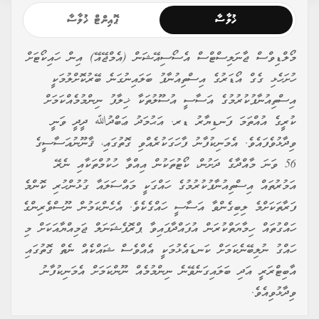
ޚުލާސާ
ޕޮއިންޓް ޚުލާސާ
މޯލްޑިވްސް ޖާނަލިސްޓްސް އެސޯސިއޭޝަން (އެމްޖޭއޭ) އިން ހައިކޯޓަށް
ހުށަހެޅި ގެގް އޯޑަރުގެ އިސްތިއުނާފު ބަލައިނުގަނެ ބޭރުކޮށްލުމަކީ
އިސްތިއުނާފުކުރުމުގެ އަސާސީ އުސޫލުތަކާ ޚިލާފު ނިންމުމެއްކަމަށް
ކުރީގެ އުއްތަމަ ފަނޑިޔާރު ޑރ. އަޙުމަދު ޢަބްދުﷲ ދީދީ ވަނީ
ވިދާޅުވެފައެވެ. އެމަނިކުފާނު ފާހަގަކުރެއްވި ގޮތުގައި، ޤާނޫނުއަސާސީގެ
56 ވަނަ މާއްދާގެ ދަށުން، ކޯޓުތަކުން އިއްވާ ހުކުމްތަކާއި ނެރޭ
އަމުރުތައް އިސްތިއުނާފުކުރުމުގެ ހައްގަކީ މައްސަލައާ ގުޅުންހުރި ކޮންމެ
ފަރާތަކަށްމެ ލިބިގެންވާ އަސާސީ ހައްގެކެވެ. އެހެންކަމުން ނޫސްވެރިންގެ
ހައްގުތައް ހިމާޔަތްކުރަން އުފައްދާފައިވާ ޕްރޮފެޝަނަލް ޖަމިއްޔާއަކަށް މި
ހައްގު ނުލިބޭނެކަމަށް ކަނޑައެޅުމަކީ އެއްވެސް ޝައްކެއް ނެތް ގޮތުގައި
އާބިޓްރަރީ އަދި ބަލައިގަނެވޭނެ ނިންމުމެއް ނޫންކަމަށް އެމަނިކުފާނު
ވިދާޅުވިއެވެ.