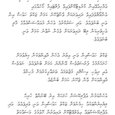
އެމްކިއުއޭއިން ކްރެޑިޓްކޮށްފައިވާ ފުލްޓައިމް ކޯހެއްގައި
އެންރޯލްވެފައިވާ ދަރިވަރަކަށް ވާންޖެހޭނެ ކަމަށް ޒަކާތު ހައުސް އިން
ވަނީ ބުނެފައެވެ. އަދި ސަރުކާރުގެ އެހެން މުއައްސަސާއެއްގެ މާލީ
އެހީތެރިކަން ލިބޭ ދަރިވަރަކަށް ވެގެން ނުވާނެ ކަމަށް ވަނީ
ބުނެފައެވެ.
ޒަކާތު ހައުސްއިން ވަނީ އިތުރު އެހެން ދާއިރާތަކުން ކިޔެވުމަށް
ހުށަހެޅުމުގެ ފުރުސަތުވެސް އޮންނާނެ ކަމަށް ބުނެފައެވެ. ނަމަވެސް
އެއީ ދިވެހި، އިސްލާމީ މުޖުތަމައު ތަރައްގީކުރުމަށް މުހިންމު
ދާއިރާއަކަށް ވާން ޖެހޭނެ ކަމަށް ބުންޏެވެ.
އެހެންކަމުން އެޕްލިކޭޝަން ހުށަހަޅާ އިރު ބޭނުންވާ ހުރިހާ
ލިޔެކިޔުންތަކެއް ހިމެނުމަށް ޒަކާތު ހައުސްއިން ވަނީ އެދިފައެވެ. އަދި
އެޕްލިކޭޝަންތައް އިވެލުއޭޓްކޮށް ދަރިވަރުން ހޮވުމުގެ މަސައްކަތް