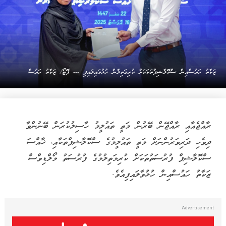
ޒަކާތު ހައުސްއިން ސްކޮލާޝިޕްތަކަކަށް ކުރިމަތިލާން ހުޅުވައިލައިފި --- ފޮޓޯ/ ޒަކާތު ހައުސް
ރާއްޖެއާއި ރާއްޖޭން ބޭރުން މަތީ ތައުލީމު ހާސިލުކުރަން ބޭނުންވާ
ދިވެހި ދަރިވަރުންނަށް މަތީ ތައުލީމުގެ ސްކޮލާޝިޕްތަކާއި، ޚާއްސަ
ސްކޮލާޝިޕް ފުރުސަތުތަކަށް ކުރިމަތިލުމުގެ ފުރުސަތު މޯލްޑިވްސް
ޒަކާތު ހައުސްއިން ހުޅުވާލައިފިއެވެ.