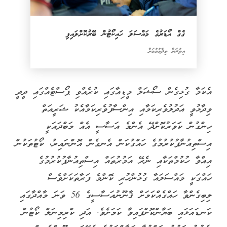
ގެގް އޯޑަރުގެ މައްސަލަ ހައިކޯޓުން ބޭރުކޮށްލައިފި
އިތުރަށް ވިދާޅުވުމަށް
އެކަމާ ގުޅިގެން ސޯޝަލް މީޑިއާގައި ކުރެއްވި ޕޯސްޓެއްގައި ދީދީ
ވިދާޅުވީ އަދުލުވެރިކަމާއި އިންސާފުވެރިކަމާއެކު ޝަރީއަތް
ހިންގުން ކަަވަރުކޮށްދޭ އެންމެ އަސާސީ އެއް މަބްދައަކީ
އިސްތިއުނާފުކުރުމުގެ ހައްގުކަން އެނގެން އޮންނައިރު، ކޯޓުތަކުން
އިއްވާ ހުކުމްތަކާއި ނެރޭ އަމުރުތައް އިސްތިއުނާފުކުރުމުގެ
ހައްގަކީ މައްސަލައާ ގުޅުންހުރި ކޮންމެ ފަރާތަކަށްވެސް
ލިބިގެންވާ ހައްގެއްކަމަށް ޤާނޫނުއަސާސީގެ 56 ވަނަ މާއްދާގައި
ކަނޑައަޅައި ބަޔާންކޮށްފައިވާ ކަމަށެވެ. އަދި ކްރިމިނަލް ކޯޓުން