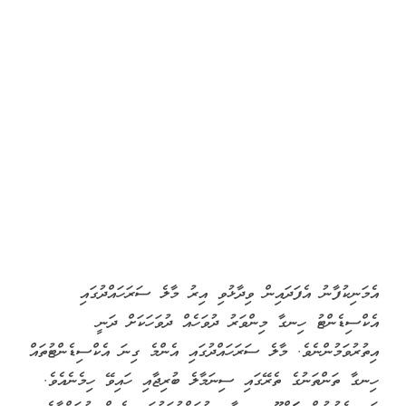
އެމަނިކުފާނު އެފަދައިން ވިދާޅުވި އިރު މާލެ ސަރަހައްދުގައި
އެކްސިޑެންޓު ހިނގާ މިންވަރު ދުވަހެއް ދުވަހަކަށް ދަނީ
އިތުރުވަމުންނެވެ. މާލެ ސަރަހައްދުގައި އެންމެ ގިނަ އެކްސިޑެންޓުތައް
ހިނގާ ތަންތަނުގެ ތެރޭގައި ސިނަމާލެ ބުރިޖާއި ހައިވޭ ހިމެނެއެވެ.