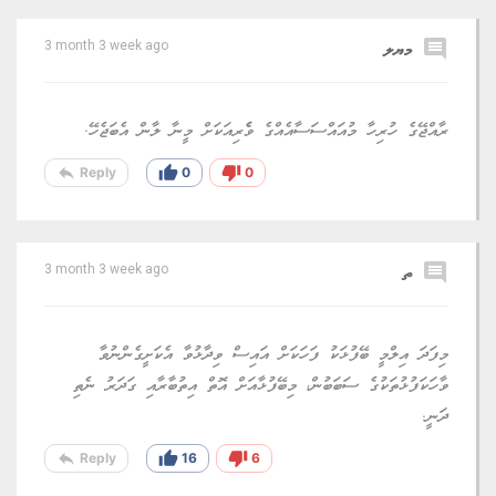
comment
މޔލ
3 month 3 week ago
ރާއްޖޭގެ ހުރިހާ މުއައްސަސާއެއްގެ ވެެރިއަކަށް މީނާ ލާން އެބަޖެހޭ.
reply
thumb_up
thumb_down
Reply
0
0
comment
ތ
3 month 3 week ago
މިފަދަ އިލްމީ ބޭފުޅަކު ފަހަކަށް އައިސް ވިދާޅުވާ އެކަށީގެންނުވާ
ވާހަކަފުޅުތަކުގެ ސަބަބުން، މިބޭފުޅާއަށް އޮތް އިތުބާރާއި ގަދަރު ނެތި
ދަނީ.
reply
thumb_up
thumb_down
Reply
16
6