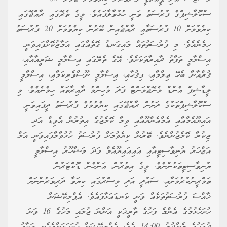
ސްކޮލާޝިޕްގެ ފުރުސަތު ވަނީ ހުޅުވާލާފައެވެ. މީގެ ތެރޭގައި ރާއްޖޭގައި
ކިޔެވުމަށް 10 ފުރުސަތާއި ރާއްޖެއިން ބޭރުން ކިޔެވުމަށް 20 ފުރުސަތު
ހިމެނެއެވެ. މި ފުރުސަތުތައް މައިގަނޑު ގޮތެއްގައި އަމާޒުކޮށްފައިވަނީ
އިސްލާމީ ތަފާތު ދާއިރާތަކަށެވެ. އޭގެ ތެރޭގައި އިސްލާމީ ޝަރީއާއާއި،
ޤުރްއާނާ ބެހޭ ޢިލްމާއި، ފިޤުހާއި، އިސްލާމީ ނޫސްވެރިކަމާއި، އިސްލާމީ
ލީޑާޝިޕް އެންޑް މެނޭޖްމަންޓް ފަދަ މުހިންމު ދާއިރާތައް ހިމެނެއެވެ. މި
ސްކޮލާޝިޕްތަކުގެ ދަށުން ރާއްޖޭގައި ކިޔެވުމުގެ ފުރުސަތު ދީފައިވަނީ
އައިޔޫއެމްއާއި އެމްއެންޔޫއާއި ވިލާ ކޮލެޖުގެ އިތުރުން އެވިޑް އަދި
ޒިކުރާ ކޮލެޖުންނެވެ. ބޭރުން ކިޔެވުމަށް ފުރުސަތު ހުޅުވާލާފައިވަނީ އަލް
އަޒްހަރު ޔުނިވާސިޓީއާއި އައިއައިޔޫއެމް ފަދަ މަޝްހޫރު އިސްލާމީ
ޔުނިވާސިޓީތަކުންނެވެ. މީގެ އިތުރުން، އަންހެން ޑޮކްޓަރުން
ތަމްރީނުކުރުމަށާއި، ސައުދީ އަދި މިސްރުގައި ކިޔަވާ ދަރިވަރުންނަށް
ޚާއްސަ ފުރުސަތުތަކެއް ވަނީ ކަނޑައަޅާފައެވެ. އެޕްލިކޭޝަން
ހުށަހެޅުމުގެ އެންމެ ފަހުގެ ތާރީޚަކީ އަންނަ ޖުލައި މަހުގެ 16 ވަނަ