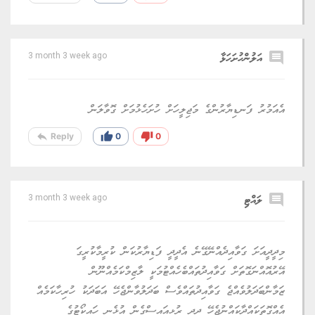
comment
އަލުންހުށަހަޅާ
3 month 3 week ago
އެއަމުރު ފަނޑިޔާރުންގެ މަޖިލީހަށް ހުށަހެޅުމަށް ގޮވާލަން
reply
thumb_up
thumb_down
Reply
0
0
comment
ލައްޓި
3 month 3 week ago
މިދީދީއަށަ ގަވާއިދެއްނޭގޭނެ އެދީދީ ފަޑިޔާރުކަން ކުރީމާކުރީގަ
އޭރުއޮއްނަގޮތަށް ގަވާއިދުތައްބެހެއްޓުމަކީ ލާޒިމްކަމެއްނޫން
ޒަމާންބަދަލުވެއްޖެ ގަވާއިދުތައްވެސް ބަދަލުވާންޖެހޭ އަބަދަކު ހުރިހާކަމެއް
އެއްގޮތަކައްދާކައްނުޖެހޭ ދީދީ ރުޅިއައިސްގެން އުޅެނީ ހައިކޯޓުގެ