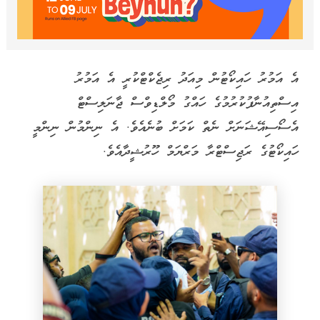
އެ އަމުރު ހައިކޯޓުން މިއަދު ރިޖެކްޓްކުރީ އެ އަމުރު
އިސްތިއުނާފުކުރުމުގެ ހައްގު މޯލްޑިވްސް ޖާނަލިސްޓް
އެސޯސިއޭޝަނަށް ނެތް ކަމަށް ބުނެއެވެ. އެ ނިންމުން ނިންމީ
ހައިކޯޓުގެ ރަޖިސްޓްރާ މަރްޔަމް ހޫރުޝީދާއެވެ.