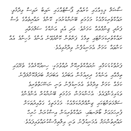
ސޯޝަލް މީޑިއާގައި ކުރެއްވި ޕޯސްޓެއްގައި ނައިބު ރައީސް ވިދާޅުވީ،
ރައްކާތެރިކަމާއެކު މަގުމަތި ބޭނުންކުރުމަކީ ކޮންމެ ރައްޔިތެއްގެ ވެސް
ފަރުދީ ޒިންމާއެއް ކަމަށެވެ. އަދި އެއީ އަނެކާގެ ސަލާމަތާއި
ރައްކާތެރިކަމަށްޓައި ތިމާގެ ފަރާތުން ކޮށްދެވޭނެ އެންމެ މުހިންމެ އެއް
ކަންތައް ކަމަށް އެމަނިކުފާނު ވިދާޅުވިއެވެ.
ފަރުވާކުޑަކަމާއި ނުރައްކާތެރިކޮށް ދުއްވުމަކީ، ހިނދުކޮޅެއްގެ ތެރޭގައި
ތިމާއާއި އަނެކާގެ ދިރިއުޅުން އަބަދުގެ އަބަދަށް ބަދަލުކޮށްލަފާނެ
ކަމެއް ކަމަށް ވިދާޅުވެ އެމަނިކުފާނު ވަނީ ނަސޭހަތްތެރިވެ
ވަޑައިގެންފައެވެ. އެހެންކަމުން، މަގުމަތި ބޭނުންކުރާ އެންމެންގެ
ސަލާމަތަށްޓަކައި ޒިންމާދާރުކަމާއެކު، މަގުމަތީގެ ގަވާއިދުތަކަށް
ފުރިހަމައަށް ބޯލަނބައި، ރައްކާތެރިކަން އިސްކުރަން ހުރިހާ
ރައްޔިތުންނަށް އެމަނިކުފާނު ވަނީ އިލްތިމާސްކުރައްވައިފައެވެ.