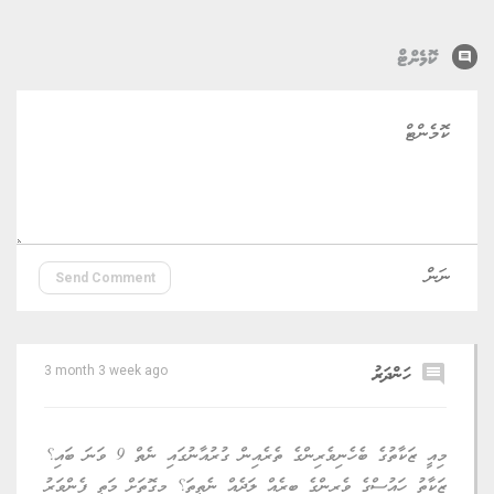
comment
ކޮމެންޓް
Send Comment
comment
ހަންދަރު
3 month 3 week ago
މިއީ ޒަކާތުގެ ބެހެނިވެރިންގެ ތެރެއިން ގުރުއާނުގައި ނެތް 9 ވަނަ ބައި؟
ޒަކާތު ހައުސްގެ ވެރިންގެ ބިރެއް ލަދެއް ނެތީތަ؟ މިގޮތަށް މަތީ ފެންވަރު