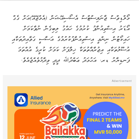
މޯލްޑިވްސް ޖާނަލިސްޓްސް އެސޯސިއޭޝަން (އެމްޖޭއޭ)އަށް ގެގް
އޯޑަރު އިސްތިއުނާފު ކުރުމުގެ ހައްގު ލިބިގެން ނުވާކަމަށް
ހައިކޯޓުން ނިންމީ އިސްތިއުނާފުކުރުމުގެ އަސާސީ ގަވާއިދުތަކާއި
އުސޫލުތަކާއި އިޖުރާއާތުތަކާ ޚިލާފަށް ކަމަށް ކުރީގެ އުއްތަމަ
ފަނޑިޔާރު ޑރ. އަޙުމަދު ޢަބްދުﷲ ދީދީ ވިދާޅުވެއްޖެއެވެ.