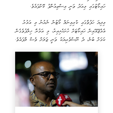
ހައިކޯޓުގައި މިއަދު ވަނީ އިސްތިއުނާފު ކޮށްފައެވެ.
މިދިޔަ ހަފުތާގައި ކްރިމިނަލް ކޯޓުން ނެރުނު މި އަމުރު
އެމްޖޭއޭއިން ހައިކޯޓަށް ހުށަހެޅިއިރު، މި އަމުރާ ޚިލާފުވެގެން
ކަމަށް ބުނެ، ދެ ނޫސްވެރިޔަކު ވަނީ ޖަލަށް ވެސް ލާފައެވެ.