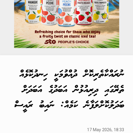
ނުރައްކާތެރިކޮށް ދުއްވުމަކީ ހިނދުކޮޅެއް
ތެރޭގައި ދިރިއުޅުން އަބަދުގެ އަބަދަށް
ބަދަލުކޮށްލަފާނެ ކަމެއް: ނައިބު ރައީސް
17 May 2026, 18:33