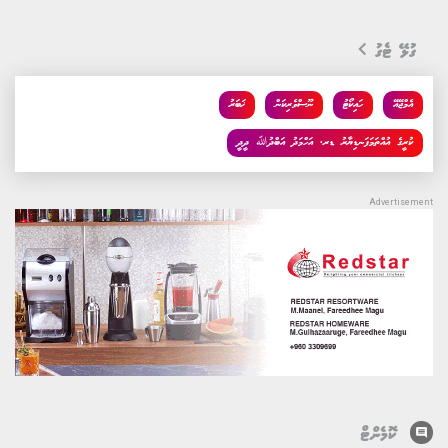
ގުޅޭ ޓެގު
އެމްޖޭއޭ
ހައިކޯޓު
ނޫސްވެރިކަން
ޚަބަރު
ކުރީގެ އުއްތަމަފަނޑިޔާރު ޑރ. އަހްމަދު އަބްދުﷲ ދީދީ
comment
ކޮމެންޓް