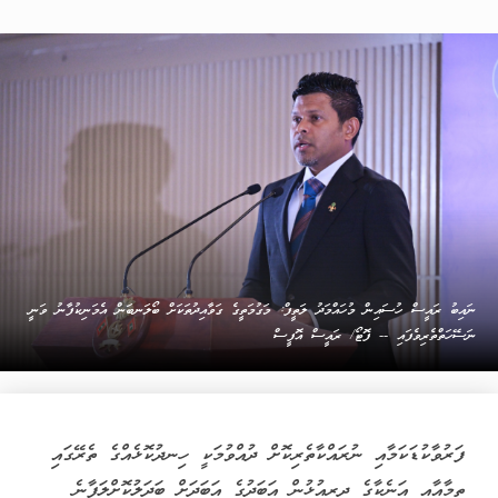
ނައިބު ރައީސް ހުސައިން މުހައްމަދު ލަތީފް: މަގުމަތީގެ ގަވާއިދުތަކަށް ބޯލަނބަން އެމަނިކުފާނު ވަނީ
ނަސޭހަތްތެރިވެފައި -- ފޮޓޯ/ ރައީސް އޮފީސް
ފަރުވާކުޑަކަމާއި ނުރައްކާތެރިކޮށް ދުއްވުމަކީ ހިނދުކޮޅެއްގެ ތެރޭގައި
ތިމާއާއި އަނެކާގެ ދިރިއުޅުން އަބަދުގެ އަބަދަށް ބަދަލުކޮށްލަފާނެ