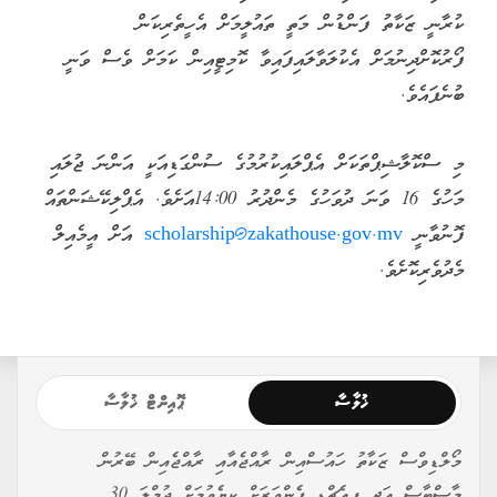
ކުރާނީ ޒަކާތު ފަންޑުން މަތީ ތައުލީމަށް އެހީތެރިކަން
ފޯރުކޮށްދިނުމަށް އެކުލަވާލައިފައިވާ ކޮމިޓީއިން ކަމަށް ވެސް ވަނީ
ބުނެފައެވެ.
މި ސްކޮލާޝިޕްތަކަށް އެޕްލައިކުރުމުގެ ސުންގަޑިއަކީ އަންނަ ޖުލައި
މަހުގެ 16 ވަނަ ދުވަހުގެ މެންދުރު 14:00އަށެވެ. އެޕްލިކޭޝަންތައް
ފޮނުވާނީ
scholarship@zakathouse.gov.mv
އަށް އީމެއިލް
މެދުވެރިކޮށެވެ.
ޚުލާސާ
ޕޮއިންޓް ޚުލާސާ
މޯލްޑިވްސް ޒަކާތު ހައުސްއިން ރާއްޖެއާއި ރާއްޖެއިން ބޭރުން
މާސްޓާސް އަދި ޕީއެޗްޑީ ފެންވަރަށް ކިޔެވުމަށް ޖުމްލަ 30