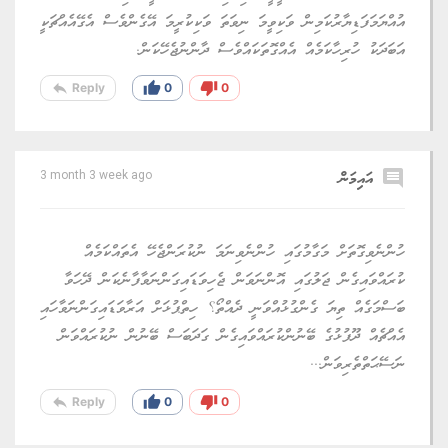
އުއްޔަމަފަޑިޔާރުކަމިން ވަކިވީމަ ނިވަތަ ވަކިކުރީމަ އޭގެންވެސް އެގޭއެއްޗަކީ
އަބަދަކު ހުރިހާކަމެއް އެއްގޮތަކައްވެސް ދާންނުޖެހޭކަން.
reply
thumb_up
thumb_down
Reply
0
0
comment
އައިމަން
3 month 3 week ago
ހުންނެވިގޮތަށް މަގާމުގައި ހުންނެވިނަމަ ނުކުރަންޖެހޭ އެތައްކަމެއް
ކުރައްވައިގެން ޖަލުގައި އޮންނަވަން ޖެހިވަޑައިގަންނަވާފާނެކަން ދޭހަވާ
ބަސްމަގެއް ތިޔަ ގެންގުޅުއްވަނީ ދެއްތޯ؟ ހިތްޕުޅަށް އަރާވަޑައިގަންނަވާހައި
އެއްޗެއް ދޫފުޅުގެ ބޭނުންކުރައްވައިގެން ގަދަބަސް ބޭނުން ނުކުރައްވަން
ނަސޭޙަތްތެރިވަން...
reply
thumb_up
thumb_down
Reply
0
0