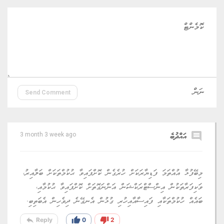
Send Comment
comment
އައްދުބެ
3 month 3 week ago
މިބޭފުޅާ އުއްތަމަ ފަޑިޔާރަކަށް ހުރެގެން ކޮށްފައިވާ ޙުކުމްތަކަށް ބަލާއިރު،
ވަކިފަރާތަކުން އިންސްޓްރަކްޝަން އަންނަގޮތަށް ކޮށްފައިވާ ޙުކުމާއި،
ބައެއް ހުކުމްތަކާއި ފައިސާއާއިހުރި ގުޅުން އެނގޭނެ ދިވެހިން އެބަތިބި.
reply
thumb_up
thumb_down
Reply
0
2