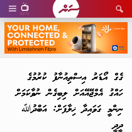
SSTV
SSTV LIVE
ގެގް އޯޑަރު އިސްތިއުނާފު ކުރުމުގެ
ހައްގު އެމްޖޭއޭއަށް ލިބިގެން ނުވާކަމަށް
ނިންމީ ގަވައިދާ ޚިލާފަށް: އަބްދުﷲ
ދީދީ