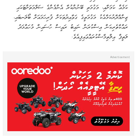
ކަމެއް ކަމަށާއި، މަގުމަތި ބޭނުންކުރާ އެންމެންގެ ސަލާމަތަށްޓަކައި
ޒިންމާދާރުކަމާއެކު މަގުމަތީގެ ގަވާއިދުތަކަށް ފުރިހަމައަށް ބޯލަނބައި،
ރައްކާތެރިކަން އިސްކުރަން ނައިބު ރައީސް ހުސައިން މުހައްމަދު
ލަތީފް އިލްތިމާސްކުރައްވައިފިއެވެ.