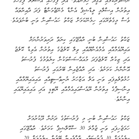
ނޫސްވެރިކަމާއި ޢަޤީދާ ހިމެނެއެވެ. އަދި ފިޤުހާއި އުސޫލުލް ފިޤުހުގެ
އިތުރުން އިސްލާމީ ލީޑާޝިޕް އެންޑް މެނޭޖްމަންޓް ފަދަ ދާއިރާތައް
ވެސް މީގެތެރޭގައި ހިމެނޭކަމަށް ޒަކާތު ހައުސްއިން ވަނީ ބުނެފައެވެ.
ޒަކާތު ހައުސްއިން ބުނީ ރާއްޖޭގައި ކިޔަވާ ދަރިވަރުންނަށް
އައިޔޫއެމްއާއި އެމްއެންޔޫއާއި ވިލާ ކޮލެޖުގެ އިތުރުން އެވިޑް ކޮލެޖު
އަދި ޒިކުރާ ކޮލެޖުފަދަ މުއައްސަސާތަކުން ކިޔެވުމުގެ ފުރުސަތު
އޮންނާނެ ކަމަށެވެ. އަދި ރާއްޖެއިން ބޭރުގައި ފުރުސަތު
ހުޅުވާލެވިފައި ވަނީ އަލް އަޒްހަރު ޔުނިވާސިޓީއާއި އައިއައިޔޫމްއާއި
އިންސިފްގެ އިތުރުން ޔޫއެސްއައިއެމްއާއި ޔޫބީޑީ އަދި އައިއައިޔޫއައި
އިންނެވެ.
ޒަކާތު ހައުސްއިން ބުނީ މި ފުރުސަތުގެ ދަށުން ދޫކުރުމަށް
ހަމަޖެހިފައި ވަނީ ޖުމްލަ 30 ސްކޮލާޝިޕް ކަމަށެވެ. ރާއްޖޭގައި
ކިޔެވުމަށް 10 ފުރުސަތާއި ރާއްޖެއިން ބޭރުން ކިޔެވުމަށް 20