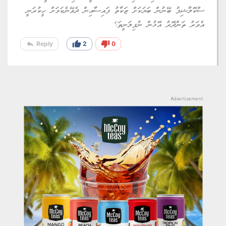
ސްކޮލާޝިޕު ބޭނުން ބަޔަކަށް ޒަކާތު ފައިސާއިން ދެވޭނެކަމަށް ހީކުރަނީ
އެވަރު ތަންދޮރު އޮޅުން ނުފިލަނީތަ؟
reply
thumb_up
thumb_down
Reply
2
0