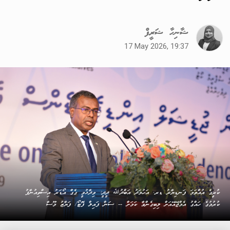
ޝާނިހާ ޝަރީފް
17 May 2026, 19:37
ކުރީގެ އުއްތަމަ ފަނޑިޔާރު ޑރ. އަހުމަދު އަބްދުﷲ ދީދީ: ވިދާޅުވީ ގެގް އޯޑަރު އިސްތިއުނާފު
ކުރުމުގެ ހައްގު އެމްޖޭއޭއަށް ލިބިގެންވާ ކަމަށް -- ސަން ފައިލް ފޮޓޯ/ ފަޔާޒު މޫސާ