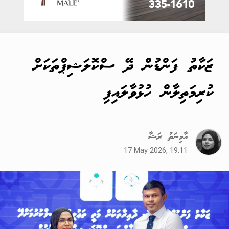
ޒަކާތު ފަންޑުން ދޭ ސްކޮލަޝިޕްތަކަށް
ކުރިމަތިލާން ހުޅުވާލައިފި
އާމިނަތު ރަޝާ
17 May 2026, 19:11