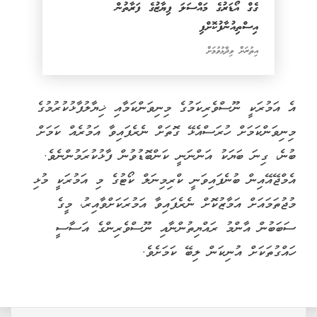
ގެގް އޯޑަރުގެ މައްސަލަ ފިޔާޒުގެ ފަރާތުން
އިސްތިއުނާފުކޮށްފި
އިތުރަށް ވިދާޅުވުމަށް
އެ އަމުރަކީ ނޫސްވެރިކަމުގެ މިނިވަންކަމާއި ޚިޔާލުފާޅުކުރުމުގެ
މިނިވަންކަމަށް ހުރަސްއެޅޭ ގޮތަށް ނެރެފައިވާ އަމުރެއް ކަމަށް
ބުނެ، ގިނަ ބަޔަކު އަންނަނީ ކަންބޮޑުވުން ފާޅުކުރަމުންނެވެ.
އެމްޖޭއޭއިން ބުނެފައިވަނީ ކްރިމިނަލް ކޯޓުގެ މި އަމުރަކީ މުޅި
މުޖުތަމައަށް އަމާޒުކޮށް ނެރެފައިވާ އަމުރަކަށްވާއިރު، މީގެ
ސަބަބުން އާންމު ރައްޔިތުންނާއި ނޫސްވެރިންގެ އަސާސީ
ހައްގުތަކަށް އުނިކަން ލިބޭ ކަމަށެވެ.