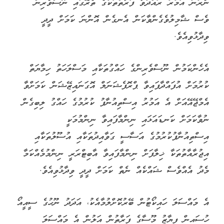
ނެރުނު އަމުރު ރައްދުވާ ފަރާތްތަކުގެ ތެރޭގައި ނޫސްވެރިން
ވެސް ޝާމިލުވެގެންވާކަން އެނގެން އޮންނަ ކަމަށް ދީދީ
ވިދާޅުވިއެވެ.
އެހެންކަމުން ނޫސްވެރިންގެ ހައްގުތަކާއި މަސްލަހަތު ހިމާޔަތް
ކުރުމަށް އުފައްދާފައިވާ ޕްރޮފެޝަނަލް އޮގަނައިޒޭޝަން ކަމަށްވާ
އެމްޖޭއޭއަށް އެ އަމުރު އިސްތިއުނާފު ކުރުމުގެ ހައްގު ލިބިގެން
ނުވާކަމަށް ކަނޑައަޅައި ނިންމާފައިވާ ނިންމުމަކީ
އިސްތިއުނާފުކުރުމުގެ އަސާސީ ގަވާއިދުތަކާއި އުސޫލުތަކާއި
އިޖުރާއާތުތަކާ ޚިލާފަށް ނިންމާފައިވާ އާބިޓްރަރީ ނިންމުމެއްކަމާ
މެދު އެއްވެސް ޝައްކެއް ނެތް ކަމަށް ދީދީ ވިދާޅުވިއެވެ.
އެ މައްސަލަ ހައިކޯޓުން ބޭރުކޮށްލުމާއެކު، އަދަދު ނޫހުގެ ސީއީއޯ
ހުސައިން ފިޔާޒު މޫސާގެ ފަރާތުން އަލުން އެ މައްސަލަ