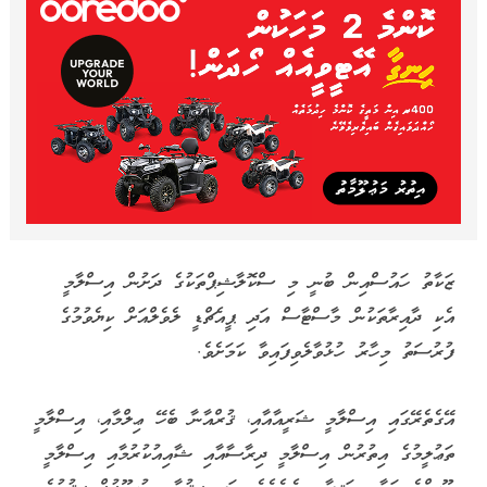
ޒަކާތު ހައުސްއިން ބުނީ މި ސްކޮލާޝިޕްތަކުގެ ދަށުން އިސްލާމީ
އެކި ދާއިރާތަކުން މާސްޓާސް އަދި ޕީއެޗްޑީ ލެވެލްއަށް ކިޔެވުމުގެ
ފުރުސަތު މިހާރު ހުޅުވާލެވިފައިވާ ކަމަށެވެ.
އޭގެތެރޭގައި އިސްލާމީ ޝަރީއާއާއި، ޤުރްއާނާ ބެހޭ ޢިލްމާއި، އިސްލާމީ
ތަޢުލީމުގެ އިތުރުން އިސްލާމީ ދިރާސާއާއި ޝާއިއުކުރުމާއި އިސްލާމީ