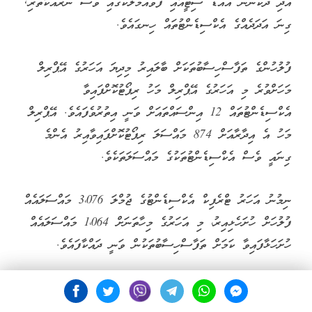
އަދި ދެކުނުން އަައްޑޫ ސިޓީއާއި ފުވައްމުލަކުގައި ވެސް ނުރައްކާތެރި,
ގިނަ އަދަދެއްގެ އެކްސިޑެންޓުތައް ހިނގައެވެ.
ފުލުހުންގެ ތަފާސްހިސާބުތަކަށް ބާލައިރު މިދިޔަ އަހަރުގެ އޭޕްރިލް
މަހަށްވުރެ މި އަހަރުގެ އޭޕްރިލް މަހު ރިޕޯޓުކޮށްފައިވާ
އެކްސިޑެންޓުތައް 12 އިންސައްތައަށް ވަނީ އިތުރުވެފައެވެ. އޭޕްރިލް
މަހު އެ އިދާރާއަށް 874 މައްސަލަ ރިޕޯޓުކޮށްފައިވާއިރު އެންމެ
ގިނައީ ވެސް އެކްސިޑެންޓުތަކުގެ މައްސަލަތަކެވެ.
ނިމުނު އަހަރު ޓްރެފިކް އެކްސިޑެންޓުގެ ޖުމްލަ 3،076 މައްސަލައެއް
ފުލުހަށް ހުށަހެޅިއިރު، މި އަހަރުގެ މިހާތަނަށް 1،064 މައްސަލައެއް
ހުށަހަޅާފައިވާ ކަމަށް ތަފާސްހިސާބުތަކުން ވަނީ ދައްކާފައެވެ.