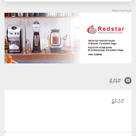
comment
ކޮމެންޓް