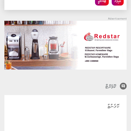
އައިފޯން
ޓެކްނޮލޮޖީ
comment
ކޮމެންޓް