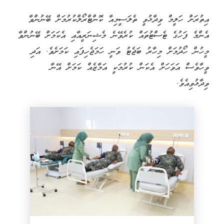
އިތުރަށް ހަލީމް ވިދާޅުވީ ތެލަސީމިއާ ކޮންޓްރޯލްކުރުމަށް ބޭނުންވާ
އެންމެ ފަހުގެ ޓެސްޓުތައް ކުރެވޭނެ މެޝިނަރީއާއި އެކަމަށް ބޭނުންވާ
މީހުން ހޯދުމަށް މިހާރު ބަޖެޓު ވަނީ ހަމަޖެހިފައި ކަމަށެވެ. އަދި
ވީހާވެސް އަވަހަށް އެކަން ކުރުމަކީ އަމާޒެއް ކަމަށް އޭނާ
ވިދާޅުވިއެވެ.