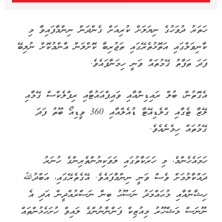
ހަތަރު ދުވަހުގެ ނިޔަލަށް ކުރިއަށް ގެންދަން ނިންމާފައިވާ މި
ކާނިވަލްގައި އަތޮޅުތެރޭގައި ތަޖުރިބާ ކޮށްލަން އާންމުކޮށް ނުލިބޭ
ފަދަ ތަފާތު ގޭމުތައް ވަނީ ހިމަނާފައެވެ.
އެގޮތުން، ބުލް ރައިޑިންއާއި ވައިޕްއައުޓާއި ރިފްލެކްސް ގޭމާއި
ލޭޒާ ޓެގާއި ގްލެޑިއޭޓާ ޑުއެލްއާއި 360 ވީޑިއޯ ބޫތު ފަދަ
ގޭމުތައް ހިމެނެއެވެ.
ހަމައެހެންމެ، މި ހަރަކާތުގައި ލަވަކިޔުންތެރިންގެ ހުނަރު
ދައްކާލުމަށް ވެސް ވަނީ ނިންމާފައެވެ. އޭގެތެރޭގައި، އަބްދުﷲ
ހިޝާންއާއި މުޙައްމަދު ނަސޫޙު ބިން ނަސްރުއްދީން އަދި އެ
ނޫނަސް މަޝްހޫރު މިއުޒިކް ފަންނާނުންގެ ލައިވް ހުށަހެޅުންތައް