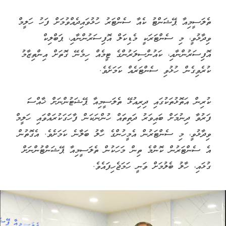
ތެލަސީމިއާ ޕޭޝަންޓު ކެއާ ސެންޓަރު ހުޅުވައިދެއްވުމަށް ފަހު ހަލީމް
ވިދާޅުވީ، މި ސެންޓަރަކީ މެޑިކަލް އޮފިސަރުންނާއި، ޕަބްލިކް
އޮފިސަރުންނާއި، ކައުންސިލަރުންގެ ޓީމެއް ހިމެނޭ ގޮތަށް އިންތިޒާމު
ކުރެވިގެން ހުޅުވި ސެންޓަރެއް ކަމަށެވެ.
ކުރިން އަތޮޅުތަކުގައި ދިރިއުޅޭ ތެލަސީމިއާ ޕޭޝަޓުންނަށް ޚާއްސަ
ފަރުވާ ދިނުމަށް ބައިވަރު ދަތިތައް ހުންނަކަން ފާހަގަކުރައްވައި ހަލީމް
ވިދާޅުވީ، މި ސެންޓަރުން އެމީހުންގެ ހާލު ބަލާނެ ކަމަށެވެ. އެގޮތުން
އެ ސެންޓަރުން ކޮންމެ ތިން މަހަކުން ތެލަސީމިއާ ޕޭޝަންޓުންނަށް
ގުޅައި، ހާލު ބެލުމަށް ވަނީ ހަމަޖެހިފައެވެ.