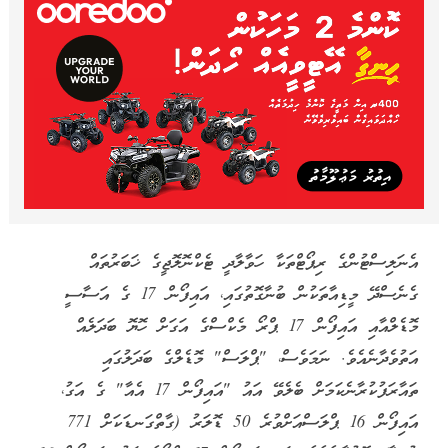
އެނަލިސްޓުންގެ ރިޕޯޓްތަކާ ހަވާލާދީ ޓެކްނޮލޮޖީގެ ޚަބަރުތައް
ގެނެސްދޭ މީޑިއާތަކުން ބުނާގޮތުގައި، އައިފޯން 17 ގެ އަސާސީ
މޮޑެލްއާއި އައިފޯން 17 ޕްރޯ މެކްސްގެ އަގަށް ހޮޔޮ ބަދަލެއް
އަތުވެދާނެއެވެ. ނަމަވެސް، "ޕްލަސް" މޮޑެލްގެ ބަދަލުގައި
ތައާރަފުކުރާނެކަމަށް ބެލެވޭ އައު "އައިފޯން 17 އެއާ" ގެ އަގު،
އައިފޯން 16 ޕްލަސްއަށްވުރެ 50 ޑޮލަރު (ގާތްގަނޑަކަށް 771