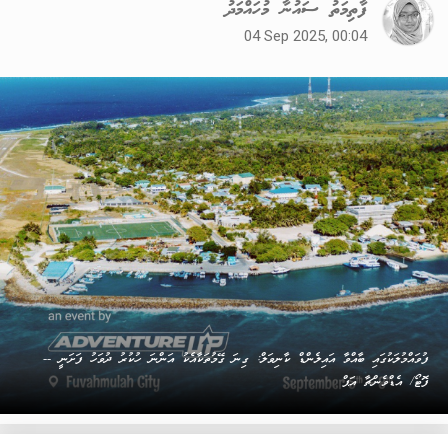
ފާތިމަތު ސައުނާ މުހައްމަދު
04 Sep 2025, 00:04
ފުވައްމުލަކުގައި ބާއްވާ އައިލެންޑް ކާނިވަލް: ގިނަ ގޭމުތަކާއެކު އަންނަ ހުކުރު ދުވަހު ފަށަނީ --
ފޮޓޯ/ އެޑްވެންޗާ އަޕް