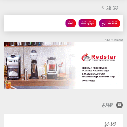
ގުޅޭ ޓެގު
ފުވައްމުލައް ސިޓީ
މުނިފޫހިފިލުވުން
ޚަބަރު
comment
ކޮމެންޓް