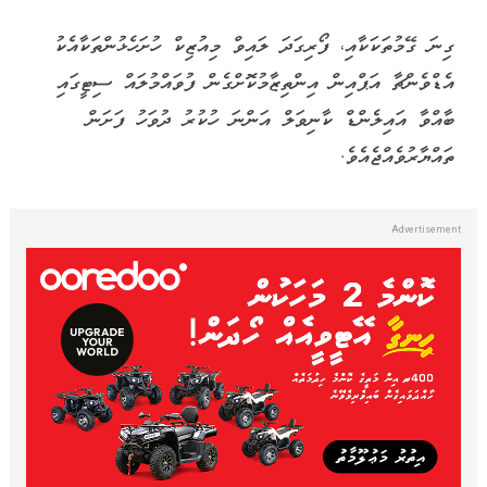
ގިނަ ގޭމުތަކަކާއި، ފޯރިގަދަ ލައިވް މިއުޒިކް ހުށަހެޅުންތަކާއެކު
އެޑްވެންޗާ އަޕްއިން އިންތިޒާމުކޮށްގެން ފުވައްމުލައް ސިޓީގައި
ބާއްވާ އައިލެންޑް ކާނިވަލް އަންނަ ހުކުރު ދުވަހު ފަށަން
ތައްޔާރުވެއްޖެއެވެ.