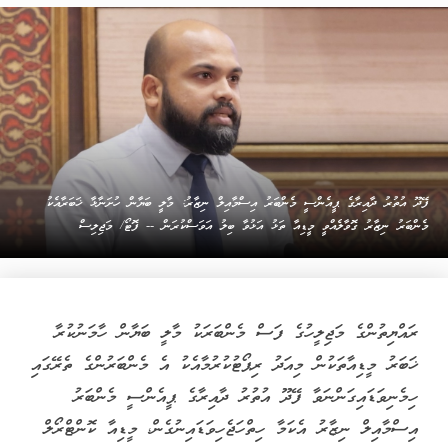
ފޭދޫ އުތުރު ދާއިރާގެ ޕީއެންސީ މެންބަރު އިސްމާއިލް ނިޒާރު: މާލީ ބަޔާން ހުށަނާޅާ ޚަބަރާއެކު
މެންބަރު ނިޒާރު ގޮވާލެއްވީ މީޑިއާ ތަޅު އަޅުވާ ބިލު އަވަސްކުރަން -- ފޮޓޯ/ މަޖިލިސް
ރައްޔިތުންގެ މަޖިލީހުގެ ފަސް މެންބަރަކު މާލީ ބަޔާން ހާމަނުކުރާ
ޚަބަރު މީޑިއާތަކުން މިއަދު ރިޕޯޓުކުރުމާއެކު އެ މެންބަރުންގެ ތެރޭގައި
ހިމެނިވަޑައިގަންނަވާ ފޭދޫ އުތުރު ދާއިރާގެ ޕީއެންސީ މެންބަރު
އިސްމާއިލް ނިޒާރު އެކަމާ ހިތްހަޖެހިވަޑައިނުގެން، މީޑިއާ ކޮންޓްރޯލް