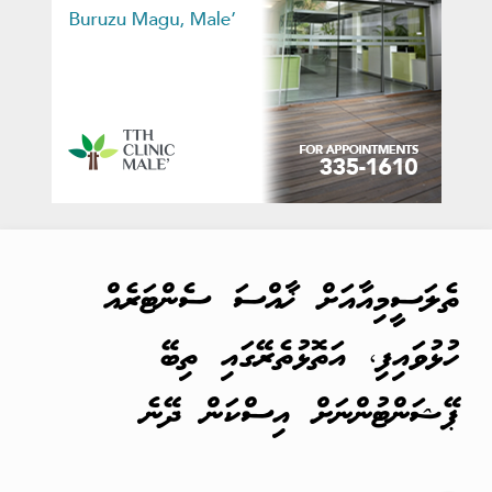
ތެލަސީމިއާއަށް ޚާއްސަ ސެންޓަރެއް
ހުޅުވައިފި، އަތޮޅުތެރޭގައި ތިބޭ
ޕޭޝަންޓުންނަށް އިސްކަން ދޭނެ