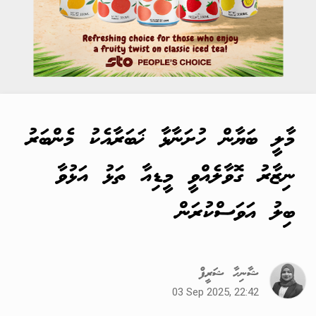
މާލީ ބަޔާން ހުށަނާޅާ ޚަބަރާއެކު މެންބަރު
ނިޒާރު ގޮވާލެއްވީ މީޑިއާ ތަޅު އަޅުވާ
ބިލު އަވަސްކުރަން
ޝާނިހާ ޝަރީފް
03 Sep 2025, 22:42