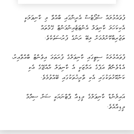
ފުވައްމުލައް ސްޕޯޓްސް އެރީނާގައި ބާއްވާ މި ކާނިވަލަކީ
އެކިކަހަލަ ކާނިވަލް އެންޓަޓެއިންމަންޓް ގޭމްތައް
ތަޖުރިބާކޮށްލުމަށް ލިބޭ ރަނުގެ ފުރުސަތެކެވެ.
ފުވައްމުލަކު ސިޓީގައި ކާނިވަލްގެ ފުރަތަމަ އިވެންޓު ބާއްވާއިރު،
އެޑްވެންޗާ އަޕްގެ އަމާޒަކީ އެ ކާނިވަލް ރާއްޖޭގެ އެކި
ކަންކޮޅުތަކުގައި އެކި ތާރީޚުތަކުގައި ބޭއްވުމެވެ.
އައިލެންޑް ކާނިވަލްގެ މީޑިއާ ޕާޓްނަރަކީ ސަން ސިޔާމް
މީޑިއާއެވެ.