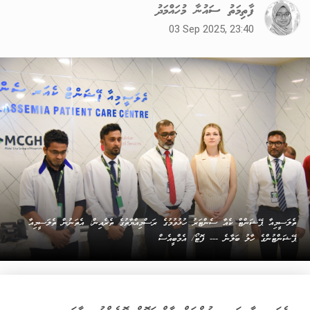
ފާތިމަތު ސައުނާ މުހައްމަދު
03 Sep 2025, 23:40
ތެލަސީމިއާ ޕޭޝަންޓް ކެއާ ސެންޓަރު ހުޅުވުމުގެ ރަސްމިއްޔާތުގެ ތެރެއިން: އެތަނުން ތެލަސީމިއާ
ޕޭޝަންޓުންގެ ހާލު ބަލާނެ --- ފޮޓޯ/ އެމްބީއެސް