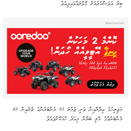
ބިލު އަވަސްކުރުމަށް ގޮވާލައްވައިފިއެވެ.
މަޖިލީހުގެ އިދާރާއިން ވަނީ ޖުމުލަ 93 މެންބަރުންގެ ތެރެއިން 88
މެންބަރެއްގެ މާލީ ބަޔާން މިއަދު ހާމަކޮށްފައެވެ.