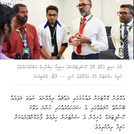
މާލެ ސިޓީ ގުރޫޕް އޮފް ހޮސްޕިޓަލްސްގެ ސީއީއޯ އިބްރާހިމް އަބްދުއްރައްޒާގު
ހަލީމް ސެންޓަރާ ގުޅޭ މައުލޫމާތު ދެނީ ---- ފޮޓޯ/ އެމްބީއެސް
އެގޮތުން ޑޮކްޓަރަށް ދެއްކުމުގައި ދައްޗެއް ދިމާވާނަމަ ނުވަތަ ލަފައެއް
ބޭނުންވާ ހާލަތެއްގައި އެ ސަރަހައްދެއްގައި ހުންނަ އަތޮޅު
ހޮސްޕިޓަލަކާ ގުޅިގެން އެ ސެންޓަރުން ޚިދުމަތް ފޯރުކޮށްދޭނެކަމަށް
ހަލީމް ވިދާޅުވިއެވެ.