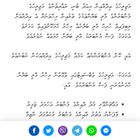
މަޖިލީހުގެ އިދާރާއިން މިއަދު ބުނީ، ރައްޔިތުންގެ މަޖިލީހުގެ
މެންބަރުންގެ މާލީ ބަޔާންތަކުގެ ތެރެއިން މިހާތަނަށް އެ އިދާރާއަށް
ލިބިފައިވާ ހުރިހާ މާލީ ބަޔާނެއް މިހާރު ހާމަކޮށްފައިވާ ކަމަށެވެ.
އެކަމަކު، ފަސް މެންބަރަކު މާލީ ބަޔާން ހާމައެއް ނުކުރެއެވެ.
އެއީ ކޮން މެންބަރުންނެއް ކަމެއް މަޖިލީހުގެ އިދާރާއަކުން ނުބުނެއެވެ.
އެކަމަކު، މަޖިލީހުގެ ވެބްސައިޓުގައި ވާގޮތުން މިހާރު މާލީ ބަޔާން
ހާމަނުކުރަނީ ފަސް މެންބަރެކެވެ. އެއީ:
މައްޗަންގޮޅި މެދު ދާއިރާގެ މެންބަރު އަހުމަދު ޒަމީރު
މާފަންނު އުތުރު ދާއިރާގެ މެންބަރު މުހައްމަދު ނާޒިމް
މާފަންނު ހުޅަނގު ދާއިރާގެ މެންބަރު މުހައްމަދު މުސްތަފާ
އިބްރާހީމް