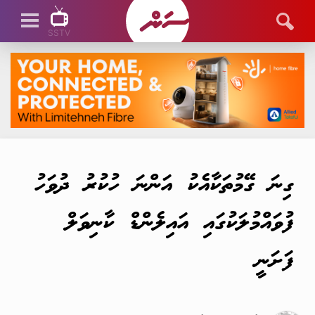
SSTV
SSTV LIVE
ގިނަ ގޭމުތަކާއެކު އަންނަ ހުކުރު ދުވަހު
ފުވައްމުލަކުގައި އައިލެންޑް ކާނިވަލް
ފަށަނީ