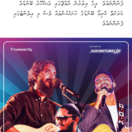
ފެންނާނެއެވެ. މީގެ އިތުރުން ރާއްޖޭގައި މަޝްހޫރު ބޭންޑެއް
ކަމަށްވާ ކްލިއޯ ބޭންޑުގެ ހުށަހެޅުންތައް ވެސް މި އިވެންޓުގައި
ފެންނާނެއެވެ.