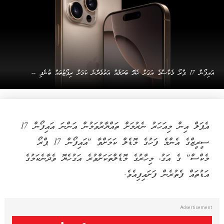
އައިފޯން 17 ޕްރޯ މެކްސްގެ އަގަށް ހެޔޮ ބަދަލެއް އަތުވެދާނެ ކަމަށް ރިޕޯޓުތައް ބުނެފި --
އެޕަލް އިން މިއަހަރު ނެރުމަށް ތައްޔާރުވަމުން އަންނަ އައިފޯން 17
ސީރީޒްގެ އެންމެ ފަހުގެ މޮޑެލް ކަމަށްވާ "އައިފޯން 17 ޕްރޯ
މެކްސް" ގެ އަގު، މިހާރުގެ މޮޑެލްތަކަށްވުރެ އަގުހެޔޮ ވެދާނެކަމުގެ
އަޑުތައް ފެތުރެން ފަށައިފިއެވެ.