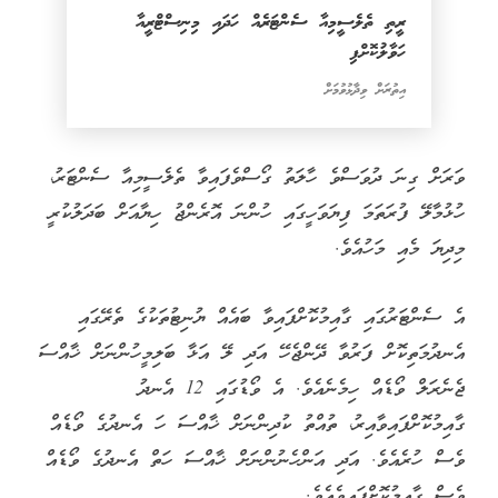
ރީތި ތެލެސީމިއާ ސެންޓަރެއް ހަދައި މިނިސްޓްރީއާ
ހަވާލުކޮށްފި
އިތުރަށް ވިދާޅުވުމަށް
ވަރަށް ގިނަ ދުވަސްވެ ހާލަތު ގޯސްވެފައިވާ ތެލެސީމިއާ ސެންޓަރު،
ހުޅުމާލޭ ފުރަތަމަ ފިޔަވަހީގައި ހުންނަ އޮރެންޖު ހިޔާއަށް ބަދަލުކުރީ
މިދިޔަ މެއި މަހުއެވެ.
އެ ސެންޓަރުގައި ގާއިމުކޮށްފައިވާ ބައެއް ޔުނިޓުތަކުގެ ތެރޭގައި
އެނދުމަތިކޮށް ފަރުވާ ދޭންޖެހޭ އަދި ލޭ އަޅާ ބަލިމީހުންނަށް ޚާއްސަ
ޖެނެރަލް ވޯޑެއް ހިމެނެއެވެ. އެ ވޯޑުގައި 12 އެނދު
ގާއިމުކޮށްފައިވާއިރު، ތުއްތު ކުދިންނަށް ޚާއްސަ ހަ އެނދުގެ ވޯޑެއް
ވެސް ހުރެއެވެ. އަދި އަންހެނުންނަށް ޚާއްސަ ހަތް އެނދުގެ ވޯޑެއް
ވެސް ގާއިމުކޮށްފައިވެއެވެ.