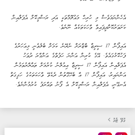
އެހެންނަމަވެސް މި ހުރިހާ މައުލޫމާތަކީ އަދި ރަސްމީކޮށް އެޕަލްއިން
ކަށަވަރުކޮށްދީފައިވާ ވާހަކަތަކެއް ނޫނެވެ.
އައިފޯން 17 ސީރީޒް ބާޒާރަށް ނެރޭނެ ކަމަށް ބެލެވެނީ މިއަހަރުގެ
ފަހުކޮޅުގައެވެ. އޭގެ ކުރިން އަންނަ ހަފުތާގެ އަންގާރަ ދުވަހު
އެޕަލްއިން އައިފޯން 17 ސީރީޒް އިއުލާނު ކުރުމަށް ތައްޔާރުވަމުން
އަންނައިރު، އައިފޯން 17 އާ ބެހޭގޮތުން ދެކެވޭ ވާހަކަތަކުގެ ހަގީގަތް
އެނގޭނީ، އެޕަލްއިން ރަސްމީކޮށް އެ ފޯނު ތައާރަފު ކުރުމުންނެވެ.
ގުޅޭ ޓެގު