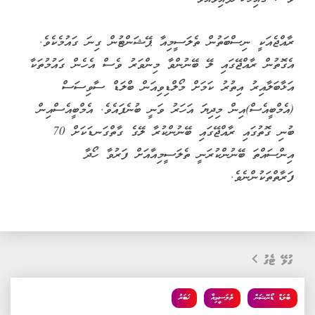
ރާއްޖެއަކީ ނިސްބަތުން ތެލަސީމިއާ ޕޭޝަންޓުން ގިނަ ގައުމެކެވެ.
އެގޮތުން ރާއްޖޭގައި ލޭ ބޭނުންވާ މިންވަރު ވެސް އެހެން ގައުމުތަކާ
އަޅާބަލާއިރު އިތުރު ކަމަށް މޯލްޑިވިއަން ބްލަޑް ސާވިސަސް
(އެމްބީއެސް)އިން މިދިޔަ އަހަރު ވަނީ ބުނެފައެވެ. އެމްބީއެސްއިން
ބުނި ގޮތުގައި ރާއްޖޭގައި ބޭނުންކުރާ ލޭގެ ގާތްގަނޑަކަށް 70
އިންސައްތަ ބޭނުންކުރަނީ ތެލަސީމިއާއަށް ފަރުވާ ހޯދާ
ފަރާތްތަކުންނެވެ.
ގުޅޭ ޓެގު
ބްލަޑް ޑޯނޭޝަން
ތެލަސީމިއާ
ޚަބަރު