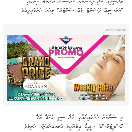
ތެލަސީމިއާ ބަލި މީހުންނަށް ޚާއްސަކޮށް އޮރެންޖު ހިޔާގައި
"ތެލެސީމިއާ ޕޭޝަންޓް ކެއާ ސެންޓަރު" މިއަދު ހުޅުވައިފިއެވެ.
މި ސެންޓަރު ހުޅުވައިދެއްވީ، މާލެ ސިޓީ ގުރޫޕް އޮފް
ހޮސްޕިޓަލްސްގެ ސީއީއޯ އިބްރާހިމް އަބްދުއްރައްޒާގު ހަލީމެވެ.