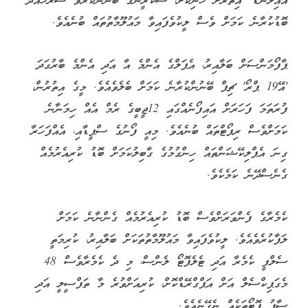
އައިލެންޑް' އިތުރަށް ހަނިކޮށް، ސްކްރީންގެ ބޭނުންކުރެވޭ ސަރަހައްދު
ބޮޑުކުރާނެ ކަމަށް ވެސް ލީކުވެފައިވާ މައުލޫމާތުތައް ބުނެއެވެ.
ޕާފޯމަންސަށް ބަލާއިރު، އެޕަލްގެ އެންމެ އާ އަދި އެންމެ ބާރުގަދަ
'އޭ19 ޕްރޯ' ޗިޕް ބޭނުންކުރާނެ ކަމަށް ބެލެވެއެވެ. މީގެ އިތުރުން،
ފުރަތަމަ ފަހަރަށް އައިފޯނެއްގައި 12ޖީބީގެ ރެމް އެއް ހިމަނާނެ
ކަމަށްވެސް ރިޕޯޓްތައް ބުނެއެވެ. މިއީ ފޯނުގެ ސްޕީޑާއި، އެއްފަހަރާ
ގިނަ އެޕްލިކޭޝަންތައް ހިންގުމުގެ ގާބިލުކަމަށް ބޮޑު ކުރިއެރުމެއް
ގެނެސްދޭނެ ކަމެކެވެ.
ކެމެރާގެ ފެންވަރަށްވެސް ބޮޑު ކުރިއެރުމެއް ގެންނާނެ ކަމަށް
ލަފާކުރެވެއެވެ. ލީކުވެފައިވާ މައުލޫމާތުތަކަށް ބަލާއިރު، ކުރިމަތީ
ސެލްފީ ކެމެރާ އަދި ޓެލެފޮޓޯ ލެންސް، މި ދެ ކެމެރާވެސް 48
މެގަޕިކްސެލް އަށް އަޕްގްރޭޑްކޮށް، ކުރިއަށްވުރެ މާ ތަފްސީލީ އަދި
ސާފު ފޮޓޯތަކެއް ނެގޭނެއެވެ.