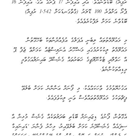
ރުފިޔާ) ބޮޑުވާނެއެވެ. އަދި އައިފޯން 17 ޕްރޯގެ އަގު، އައިފޯން 16
ޕްރޯ އަށްވުރެ 100 ޑޮލަރު (ގާތްގަނޑަކަށް 1,542 ރުފިޔާ)
ބޮޑުވާނެ ކަމަށް ލަފާކުރެވެއެވެ.
މި މައުލޫމާތުތައް ލިބެނީ އެޕަލްގެ އުފެއްދުންތަކާ ބެހޭގޮތުން
މައުލޫމާތު ލީކުކުރުމުގައި މަޝްހޫރު އެނަލިސްޓެއް ކަމަށްވާ ޖެފް ޕޫ
އާ ހަވާލާދީ ޓެކްނޮލޮޖީގެ ޚަބަރުތައް ގެނެސްދޭ ބައިނަލްއަގުވާމީ
މީޑިއާތަކުންނެވެ.
އަގުހެޔޮވުމުގެ ވާހަކައާއެކު، މި ފޯނަށް އަންނާނެ ކަމަށް ބެލެވޭ
ފީޗާތަކުގެ މައުލޫމާތުތައްވެސް ވަނީ ލީކުވެފައެވެ.
އެގޮތުން، ފޯނުގެ ޑިޒައިނަށް ބޮޑެތި ބަދަލުތަކެއް ގެނެސް، މުޅިން އާ
ސިފައެއް ގެނެސްދޭނެ ކަމަށް ބެލެވޭއިރު، މިހާރު ފެންނަ 'ޑައިނަމިކް