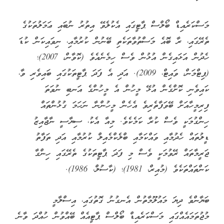
މަސްކަރެއިޑް ބޯލްސް ޕާޓީގައި އެކުލެވޭ އިތުރު ނުބައި ޢަމަލުތަކުގެ
ތެރޭގައި، ރާ ބޮއެ މަސްތުވާތަކެތި ބޭނުން ކުރުމާއި، ނިވައިކަން ކުޑަ
ހެދުން އަޅައިގެން އުޅުން ވެސް ހިމެނެއެވެ (ކޮވާން، 2007)؛
(ޕިޓްމަން، ވައިޓް، 2009). އަދި އެ ފަދަ ޕާޓީތަކުގައި ބައިވެރި ވާ،
ކައިވެނި ކޮށްގެން އުޅޭ މީހުން އެ މީހުންގެ އަނބި ނުވަތަ
ފިރިމީހާއަށް ބޭވަފާތެރިވެ އެހެން މީހުންނާ ނަހަމަ ގުޅުންތައް
ހިންގުމަކީ ވެސް ކުރާ ކަމެކެވެ. މިއާ އެކު، ސިޔާސީ ނާޖާއިޒު
ޑީލުތައް ހެދުމާއި ވައްކަމާއި ބްލެކްމެއިލް ކުރުމާއި އަދި ތަފާތު
ޖަރީމާތައް ރޭވުމަކީ ވެސް މި ފަދަ ޕާޓީތަކުގެ ތެރޭގައި ހިންގާ
ކަންތައްތަކެވެ (މުއިރް، 1981)؛ (ކާސުލް، 1986).
ބަޔާންވެ ދިޔަ މައުލޫމާތުން އެނގުނު ގޮތުގައި، އިސްލާމީ
މުޖުތަމައެއްގައި މަސްކަރެއިޑް ބޯލްސް ޕާޓީއެއް ބޭއްވުން ހުއްދަ ވާނެ