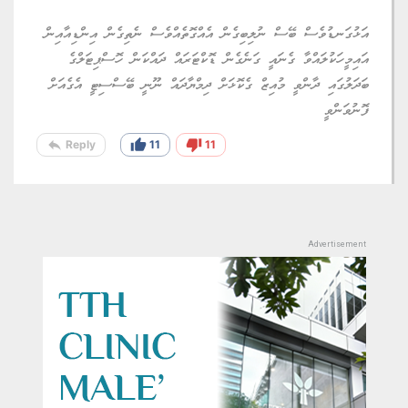
އަޅުގަނޑުވެސް ބޭސް ނުލިބިގެން އެއްގޮތެއްވެސް ނެތިގެން އިންޑިއާއިން
އައިމީހަކުލައްވާ ގެނައީ ގަނެގެން ޑޮކްޓަރައް ދައްކަން ހޮސްޕިޓަލްގެ
ބަދަލުގައި ދާންވީ މުއިޒް ގެކޮޅަށް ދިމްޔާދައް ނޫނީ ބޭސްސިޓީ އެގެއަށް
ފޮނުވަންވީ
reply
thumb_up
thumb_down
Reply
11
11