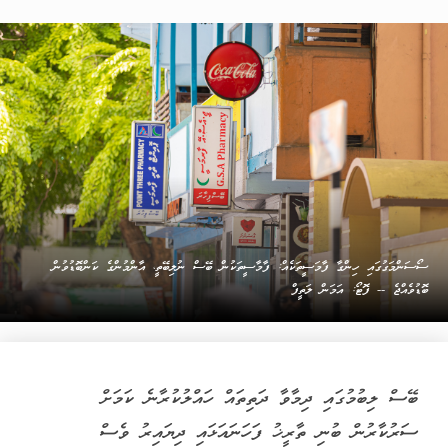
ސޯސަންމަގުގައި ހިންގާ ފާމަސީތަކެއް: ފާމާސީތަކުން ބޭސް ނުލިބޭތީ، އާންމުންގެ ކަންބޮޑުވުން
ބޮޑުވެއްޖެ -- ފޮޓޯ: އަމަން ލަތީފް
ބޭސް ލިބުމުގައި ދިމާވާ ދަތިތައް ހައްލުކުރާނެ ކަމަށް
ސަރުކާރުން ބުނި ތާރީޚު ފަހަނައަޅައި ދިޔައިރު ވެސް