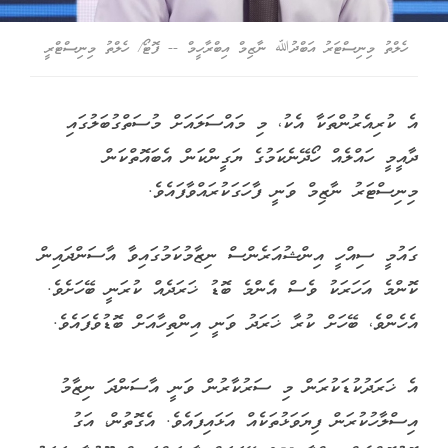
ހެލްތު މިނިސްޓަރު އަބްދުﷲ ނާޒިމް އިބްރާހީމް -- ފޮޓޯ/ ހެލްތު މިނިސްޓްރީ
އެ ކުރިއެރުންތަކާ އެކު، މި މައްސަލައަށް މުސަތްގުބަލުގައި
ދާއީމީ ހައްލެއް ހޯދޭނެކަމުގެ ޔަގީންކަން އެބައޮތްކަން
މިނިސްޓަރު ނާޒިމް ވަނީ ފާހަގަކުރައްވާފައެވެ.
ގައުމީ ސިއްހީ އިންޝުއަރެންސް ނިޒާމުކަމުގައިވާ އާސަންދައިން
ކޮންމެ އަހަރަކު ވެސް އެންމެ ބޮޑު ޚަރަދެއް ކުރަނީ ބޭހަށެވެ.
އެހެންވެ، ބޭހަށް ކުރާ ޚަރަދު ވަނީ އިންތިހާއަށް ބޮޑުވެފައެވެ.
އެ ޚަރަދުކުޑަކުރަން މި ސަރުކާރުން ވަނީ އާސަންދަ ނިޒާމު
އިސްލާހުކުރަން ފިޔަވަޅުތަކެއް އަޅައިފައެވެ. އެގޮތުން، އަގު