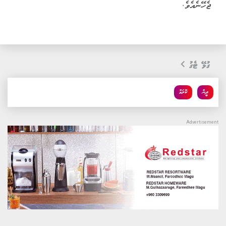
ޖެހޭނެއެވެ.
ގުޅޭ ޓެގު
ދީން
ކޮލަމް