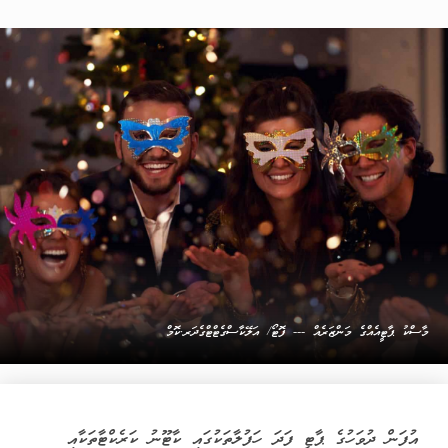
މާސްކު ޕާޓީއެއްގެ މަންޒަރެއް --- ފޮޓޯ/ އަލޭކާސްގެޓްޓްގެދަރ.ކޮމް
އުފަން ދުވަހުގެ ޕާޓީ ފަދަ ހަފުލާތަކުގައި ކާޓޫނު ކަރެކްޓާތަކާއި