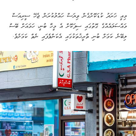
މިއީ ޚަރަދު ކުޑަކޮށްގެން ވިޔަސް ހައްލުކުރަން ޖެހޭ ސީރިއަސް
މައްސަލައެއްގެ ގޮތުގައި ސިފަކޮށް އެ މީހާ ބުނީ، ހަމައަށް ބޭސް
ލިބޭނެ ކަމަށް ބުނި ތާރީޚުތަކުގައި އެކަންވެފައި ނެތް ކަމަށެވެ.