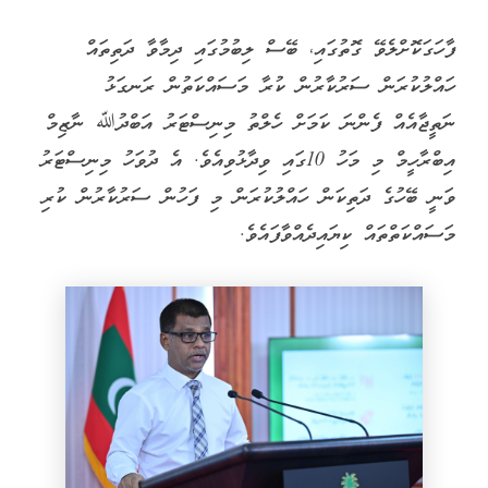
ފާހަގަކޮށްލެވޭ ގޮތުގައި، ބޭސް ލިބުމުގައި ދިމާވާ ދަތިތައް
ހައްލުކުރަން ސަރުކާރުން ކުރާ މަސައްކަތުން ރަނގަޅު
ނަތީޖާއެއް ފެންނަ ކަމަށް ހެލްތު މިނިސްޓަރު އަބްދުﷲ ނާޒިމް
އިބްރާހީމް މި މަހު 10ގައި ވިދާޅުވިއެވެ. އެ ދުވަހު މިނިސްޓަރު
ވަނީ ބޭހުގެ ދަތިކަން ހައްލުކުރަން މި ފަހުން ސަރުކާރުން ކުރި
މަސައްކަތްތައް ކިޔައިދެއްވާފައެވެ.