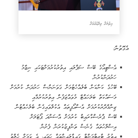
އިތުރަށް ވިދާޅުވުމަށް
އެގޮތުން:
އެސްޓީއޯގެ ބޭސް ސަޕްލައި އިތުރުކުރުމަށްޓަކައި ނިޒާމު
ހަރުދަނާކުރުން
ބޭހުގެ ކަންކަން ބެލެއްހެޓުމަށް ގަވަނަންސް ހަރުދަނާ ކުރުމަށް
މަސައްކަތް ބަލަހައްޓާ މުވައްޒަފުން އިތުރުކުރުމާއި
ޒިންމާދާރުކުރުމަށް އެސްއޯޕީތައް އެކުލާވައިގެން ބެލެހެއްޓުން
ބޭސް ޕްރެސްކްރައިބް ކުރުމަށް އާސަންދަ ޕޯޓަލަށް
އިސްލާހުތައް ގެނެސް ތަންފީޒުކުރަން ފެށުން
އިތުރު ޓްރީޓްމަންޓް ގައިޑްލައިންތައް ހަދައި، އެ ކަމަށް ހެލްތު