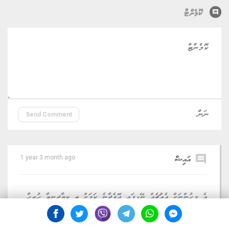
comment
ކޮމެންޓް
Send Comment
comment
އައިޝް
1 year 3 month ago
އެ މީހުންނަށް އެއްޗެއް ނޭގިފައި އޮވެދާނެ ކަމަށް ތި ކިޔާދިނީތާ ހުރިހާ
އެއްޗެއް. (އަސްލު ތިހާ ތަފުސީލުކޮށް ފާފަތައް ކުރާގޮތާއި ކުރެވޭނެގޮތުގެ
ވާހަކަ ކިޔާދޭން ނުވާނެ. ނިކަން ތަޤުވާވެރިކޮށް އުޅެވޭނެ ޤޮތްތަށް