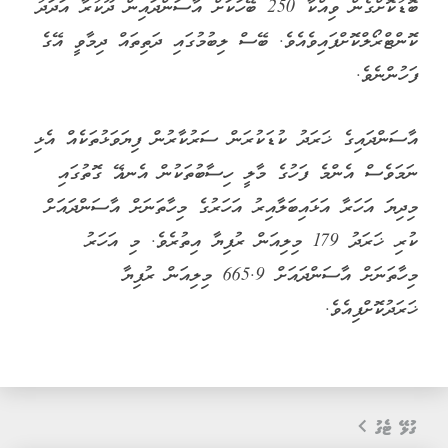
ބޮޑުކޮށްގެން ވިއްކާ 250 ބޭހަކަށް އާސަންދައިން ދޫކުރާ އަދަދު
ކޮންޓްރޯލްކޮށްފައިވެއެވެ. ބޭސް ލިބުމުގައި ދަތިތައް ދިމާވީ އޭގެ
ފަހުންނެވެ.
އާސަންދައިގެ ޚަރަދު ކުޑަކުރަން ސަރުކާރުން ފިޔަވަޅުތަކެއް އެޅި
ނަމަވެސް އެންމެ ފަހުގެ މާލީ ހިސާބުތަކުން އެނޣޭ ގޮތުގައި
މިދިޔަ އަހަރާ އަޅައިބަލާއިރު އަހަރުގެ މިހާތަނަށް އާސަންދައަށް
ކުރި ޚަރަދު 179 މިލިއަން ރުފިޔާ އިތުރެވެ. މި އަހަރު
މިހާތަނަށް އާސަންދައަށް 665.9 މިލިއަން ރުފިޔާ
ޚަރަދުކޮށްފިއެވެ.
ގުޅޭ ޓެގު