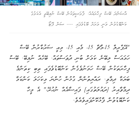
އާސަންދަ ބޭސް ފިހާރައެއް: ފާމަސީތަކުން ބޭސް ނުލިބޭތީ އެކަމުގެ
ކަންބޮޑުވުން ވަނީ ވަރަށް ބޮޑުވެފައި ---- ސަން ފޮޓޯ
"އޭޕްރީލް 15،މާޗް 15، މެއި 15، މިއީ ސަރުކާރުން ބޭސް
ހަމައަސް ލިބޭނެ ކަމަށް ބުނި ދުވަސްތައް. ބޭހެއް ނުލިބޭ. ބޭސް
ފިހާރަތަކުން ބޭސް ހަމަނުވެގެން ކަންބޮޑުވެފައި ތިބި ކިތަންމެ
ބަޔަކާ ދިމާވި. ރައްޔިތުންނާ ގުޅުން ހުންނަ މިކަހަލަ ކަންކަމާ
ދިމާވާއިރު [ދައުލަތުގައި] ފައިސާއެއް ނުހުރޭ،" އެ މީހާ
ކަންބޮޑުވުން ފާޅުކޮށްފައިވެއެވެ.