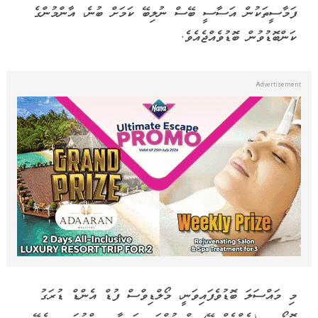
ފަމާސީތަކުން އަސާސީ ބޭސް ނުލިބޭ ކަމަށް ބުނެ، އާންމުންގެ
ކަންބޮޑުވުން ބޮޑުވެއްޖެއެވެ.
މި މައްސަލަ ބޮޑުވެފައިވަނީ، މޯލްޑިވްސް ފުޑް އެންޑް ޑުރަގު