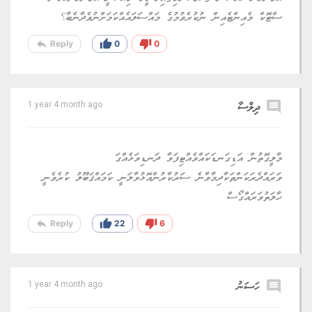
ސްޓޮކް މެއިންޓެއިން ނުކުރެވުމުގެ މައްސަލައެއްކަމަށްނުވެދާނެބާ؟
reply
thumb_up
thumb_down
Reply
0
0
comment
ދިލްސާ
1 year 4 month ago
މާލީގޮތުން އަޑިގަނޑަކައްވެއްޓިފަވާ ދަނޑިވަޅެއްގަ
ވަރައްދެރަކަންތަކާދިމާވާނެ ސަރުކާރުންއޮޅުވާލަނީ ކަމައްޤަބޫލު ކުރެވެނީ
ހާލަތުވަރައްގޯސް
reply
thumb_up
thumb_down
Reply
22
6
comment
ހަސަނު
1 year 4 month ago