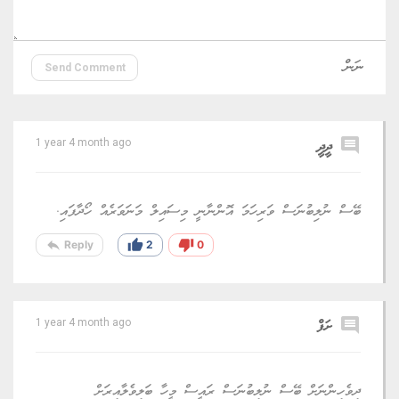
Send Comment
comment
ދީދީ
1 year 4 month ago
ބޭސް ނުލިބުނަސް ވަރިހަމަ އޮންނާނީ މިސައިލް މަނަވަރެއް ހޯދާފައި.
reply
thumb_up
thumb_down
Reply
2
0
comment
ށަފް
1 year 4 month ago
ދިވެހިންނަށް ބޭސް ނުލިބުނަސް ރައީސް މީހާ ބަލިވެލާއިރަށް