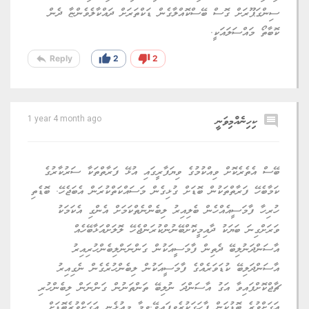
ސިންގަޕޫރަށް ގޮސް ބޭސްކޮއްލާގެން ޑަކްތަރަށް ދައްކާލެވެންޏާ ދެން
ކޮބާތޯ މައްސަލައަކީ.
reply
thumb_up
thumb_down
Reply
2
2
comment
ކިހިނެއްމިވަނީ
1 year 4 month ago
ބޭސް އެތެރެކޮށް ވިއްކުމުގެ ވިޔަފާރީގައި އުޅޭ ފަރާތްތަކާ ސަރުކާރުގެ
ކަމާބެހޭ ފަރާތްތަކުން ބޮޑަށް ގުޅިގެން މަސައްކަތްކުރަން އެބަޖެހޭ. ބޮޑެތި
ހުރިހާ ފާމަސީއެއްހެން ބެލިއިރު ލިބެންނެތްކަމަށް އެންގި އެކަމަކު
ވަރަށްގިނަ ބަޔަކު ދާއިމީކޮށްބޭނުންކުރަންޖެހޭ ލޮލަށްއަޅާބޭހެއް
އާސަންދަނުލިބޭ ދެތިން ފާމަސީއަކުން ގަންނަންލިބެންހުރިއިރު
އާސަންދަލިބޭ ކުޑަވަރެއްގެ ފާމަސީއަކުން ލިބެންހުރެގެން ނެގިއިރު
ޗާޖްކޮށްފައިވާ އަގު އާސަންދަ ނުލިބޭ ތަންތަނުން ގަންނަން ލިބެންހުރި
އަގަށްވުރެ ބޮޑުކަން ފާހަގަކުރެވިފައިވޭ.ވީމާ މިއުޅެނީ އަގަށްވުރެބޮޑަށް