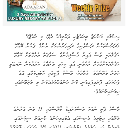
އިސްލާމީ މަންހަޖާ ބީރައްޓެހި ތަޢުލީމެއް ދެވޭ، މި ރާއްޖޭގެ
މަދަރުސާތަކުން ދަސްވެނިވާ ދަރިވަރުންނަށް، އެންމެ ފަހުން ބޭއްވޭ
ހަފުލާއަކީ ވެސް ޣައިރު މުސްލިމުންގެ ސަގާފަތާ އެއްގޮތަށް ބޭއްވޭ
ހަފުލާއަކަށްވުމަށް ރުހެވެނީ އެއީ ކިހައި ވަރެއްގެ ކަމެއްކަން ނޭނގޭތީ
ކަމަށް ވެދާނެއެވެ. ވުމާއެކު، މާސްކު ޕާޓީއަކީ ކޮބައިކަމާއި އޭގެ
ފަހަތުގައި ފޮރުވިފައިވަނީ ކޮން ކަންތައްތަކެއްކަން މި މަޒުމޫނުގައި
ހިމަނައިލާނަމެވެ.
މާސްކު ޕާޓީ ނުވަތަ މަސްކަރެއިޑް ބޯލްސްއަކީ 15 ވަނަ ގަރުނުގެ
ތެރޭގައި އިޓަލީގެ ވެނިސްގައި އެބައިމީހުންގެ ކާނިވަލް ސީޒަންގައި
ފެށިގެން އައި ކަމެކެވެ (ޓްރެޝަރ، 2021). އޭގެ ފަހުގައި، ޔޫރަޕުގެ