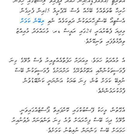
އޮތޯރިޓީ (އެމްއެފްޑީއޭ)އިން ހުއްދަ ދީފައިވާ ލިސްޓުގައި ހިމެނޭ
ހުރިހާ ބާވަތެއްގެ ބޭހެއް ވެސް، އޭޕްރީލް 15އިން ފެށިގެން
އެސްޓީއޯ ބޭސްފިހާރަތަކުން ދަތިކަމެއް ނެތި
ލިބޭނެ ކަމަށް
މިދިޔަ ފެބްރުއަރީ 24ގައި ރައީސް ޑރ. މުޙައްމަދު މުއިއްޒު
ވިދާޅުވެފައި ވަނިކޮށެވެ.
އެ މުއްދަތު ހަމަވެ، މިއަދަށް ހަފުތާއެއްވީއިރު ވެސް މާލޭގެ ގިނަ
ފާމަސީތަކުންނާއި އަތޮޅުތެރޭގެ ރަށްރަށުގެ ފާމަސީތަކުން ބޭސް
ނުލިބޭ ކަމަށް ބުނެ، ގިނަ ބަޔަކު އަންނަނީ ކަންބޮޑުވުން
ފާޅުކުރަމުންނެވެ.
އެގޮތުން، މީހަކު ފޭސްބުކްގައި ކޮށްފައިވާ ޕޯސްޓެއްގައިވަނީ
މާލޭގެ ދިހަ ބޭސް ފިހާރައަށް ވުރެ ގިނަ ތަންތަނަށް ދެވުނުއިރު
ހަމައަށް ބޭސް ގަންނަން ނުލިބުނު ކަމަށެވެ.