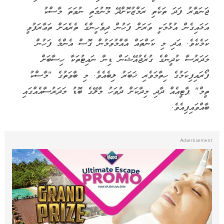
ޖަނަވާރު ފަދަ ތަކެތި ރަމްޒުކޮށްދޭ މޫނުމަތި ނުވަތަ މާސްކު
އަޅައިގެން އުޅުމަކީ ވަރަށް ފަހުން ދިވެހީންގެ ތެރެއަށް ތަޢާރަފުވީ
ކަމެކެވެ. އަދި މި ކަންތައް އާއްމުވަމުން ގޮސް އެންމެ ފަހުން
މަދަރުސާ ކުދީންގެ ގުރެޖުއޭޝަން ޑިނާ ނައިޓުތަކާ ހިސާބަށް
ފޯރައިފިކަމުގެ ހިތާމަވެރި ޚަބަރު ލިބެއެވެ. މި ބާވަތުގެ "މާސްކު
ތީމް" ޕާޓީއެއް ދާދި މިދާކަށް ދުވަހު މާލޭގެ ބޮޑު މަދަރުސާއެއްގައި
ބާއްވައިފިއެވެ.