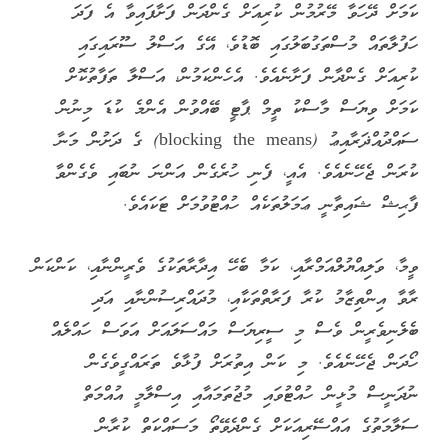
ކަމަށް ދޭހަވާ މޭރުމުން ކުރިއަށް ގެންދަން ފަށާފައިވާ އެ ފަދަ
ހަފުލާތައް މުސްތަގުބަލުގައި ބޮޑުވެ، އޭގެ އަސްލު ސޫރައިގައި
ކުރިއަށް ގެންދާން ފަށާނެއެވެ. އެހެންކަމުން، އަސްލާ ތަފާތުކޮށް
ކަމަށް ވިޔަސް މާސްކު ތީމް ޕާޓީ ބޭއްވުން އެންމެ ކުޑަ މިނުން
ސައްދުއްޛަރާއިޢު (blocking the means) ގެ ދަށުން މަނާ
ކުރަން ޖެހޭނެއެވެ. އެއީ، ފެނި ހުރެގެން އަންނަ ނުބައި ވެގެންވާ
ފާޙިޝް ޝައިތާނީ ޢަމަލުތަކެއް ހުއްޓުވުމަށް ޓަކައެވެ.
ވީމާ، ވަލިއްޔުލްއަމްރާއި، ކަމާ ބެހޭ އިދާރާތަކުގެ ވެރީންނާއި، ކަންކަން
ރާވާ އިންތިޒާމު ކުރާ ފަރާތްތަކާއި، މުދައްރިސުންނާއި އަދި
ބެލެނިވެރީން ވެސް މި ސީރިޔަސް މައްސަލައަށް އަވަސް ހައްލެއް
ހޯދަން ޖެހޭނެއެވެ. މި ކަން އިތުރަށް ފުޅާވެ ތަރައްގީވެގެން
ނުދަނީސް މުޅީން ހުއްޓުވައި މުޖުތަމައާއި އިސްލާމީ އުއްމަތް
ސަލާމަތުގެ އައްސޭރިއަކަށް ގެންދެވޭތޯ މަސައްކަތް ކުރާން