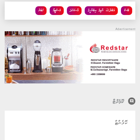
ބޭސް
އަބްދުﷲ ނާޒިމް އިބްރާހީމް
އާސަންދަ
އެސްޓީއޯ
ޚަބަރު
comment
ކޮމެންޓް