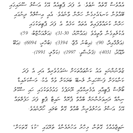
އެއްވެސް ގޮތެއް ނެތެވެ. އެ ފަދަ ޕާޓީއެއް އޭގެ އަސްލު ސޫރައިގައި
ބޭއްވުން ކަނޑައެޅިގެން ހަރާން ވާނެއެވެ. އެއީ އިސްލާމް ދީނުގައި
ހަރާން ކުރައްވާފައިވާ އެތައް ކަމެއް އެ ފަދަ ޕާޓީތަކުގައި
އެކުލެވިގެން ވާތީއެވެ (އައްނޫރު، 30-31)؛ (އަލްއަޙްޒާބު، 59)؛
(އަލްމާއިދާ، 90)؛ (އިބުނު މާޖާ، 3394)؛ (ބުޚާރީ، 6094)؛ (އަބޫ
ދާއޫދު، 4031)؛ (ޤަރުޟާވީ، 1997)؛ (ކަމާލީ، 1991).
ޒުވާނުންނަކީ އައު ކަންތައްތަކަށް ޝައުގުވެރިވާ އަދި އެ ފަދަ
ކަންކަމަށް ފަސޭހައިން ލެނބޭ ބަޔަކަށް ވުމާ އެކު، މަސްކަރެއިޑް
ބޯލްސް ޕާޓީއާއި އެމެރިކާއާއި ޔޫރަޕުގެ ގައުމުތަކުގައި ހައި ސްކޫލު
ނިންމާ ދަރިވަރުންނަށް ބާއްވާ ޕްރޮމް ނައިޓް ޕާޓީ ފަދަ ހަފުލާތައް
އޭގެ އަސްލު އަހުލުވެރީން ބާއްވާ ގޮތް ބަލައި ހޯދާނެއެވެ.
ނަތީޖާއެއްގެ ގޮތުން، މިހާރު އަހުރެމެންގެ ތެރޭގައި "ކުޑަ ގޮތަކަށް"