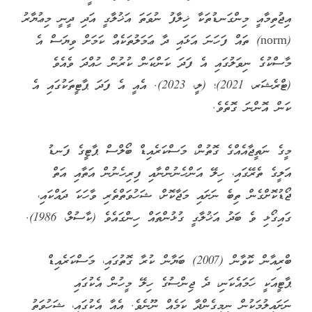
އިޖުތިމާއީ މިންގަނޑުތަކާ ޚިލާފު ނުވަތަ އަޚުލާގީ އަދި ދީނީ މިޢުޔާރު
(norm) ތައް ފަހަނަ އަޅައި ދާ ޢަމަލުތަކެއް ކަމަށް ވިޔަސް އެ
މާސްކުގެ ނިވަލުގައި އެ ފަދަ ކަންކަން ކުރުން ހުއްދަ ވެއެވެ
(ޓްރެޝަރ، 2021)؛ (ލީ، 2023). އެއީ އެ ފަދަ ޕާޓީތަކުގައި އެ
ކަން އޮންނަ ގޮތެވެ.
މީގެ ނަތީޖާއެއްގެ ގޮތުން، މަސްކަރެއިޑް ބޯލްސް ޕާޓީގެ ފަނޑު
އަލީގެ ތެރޭގައި، ހިލޭ އަންހެނުންނާއި ފިރިހެނުން އަތާއި އަތް
ޖޯޑުކޮށްގެން ތިބެ ނަށައި މަޖާކޮށް، ޝަހުވަތްތެރި ވާހަކަ ދައްކައި،
ގައިގޯޅި ވެ ބަދު އަޚުލާގީ ގުޅުންތައް ހިންގައެވެ (ކާސުލް، 1986).
ބްރިއާން ކޮވާން (2007) ބަޔާން ކުރާ ގޮތުގައި، މަސްކަރެއިޑް
ޕާޓީއަކީ ހަމައެކަނި، ދެ ޖިންސުގެ ހިލޭ މީހުން އެކުގައި
ނަށައިލުމަކުން ނިމިގެންދާ ކަމެއް ނޫނެވެ. އެއާ އެކުގައި، ޝަހުވަތު