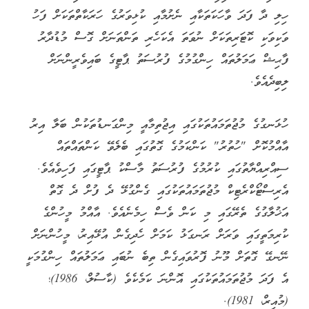
ހިލި ދާ ފަދަ ވާހަކަތަކާއި ނެށުމާއި ކުޅިވަރުގެ ހަރަކާތްތަކަށް ފަހު
ވަކިވަކި ކޮޓަރިތަކަށް ނުވަތަ އެކަހެރި ތަންތަނަށް ގޮސް މުޑުދާރު
ފާޙިޝް ޢަމަލުތައް ހިންގުމުގެ ފުރުސަތު ޕާޓީގެ ބައިވެރީންނަށް
ލިބިދެއެވެ.
ހުޅަނގުގެ މުޖުތަމައުތަކުގައި އިޖުތިމާއީ މިންގަނޑުތަކުން ބަލާ އިރު
އާއްމުކޮށް "ހުތުރު" ކަންކަމުގެ ގޮތުގައި ބެލެވޭ ކަންތައްތައް
ސިއްރިއްޔާތުގައި ކުރުމުގެ ފުރުސަތު މާސްކު ޕާޓީގައި ފަހިވެއެވެ.
އެރިސްޓޯކްރެޓިކް މުޖުތަމައުތަކުގައި ގެންގުޅޭ ދެ ފުށް ދެ ގޮތް
އަޚުލާގުގެ ތެރޭގައި މި ކަން ވެސް ހިމެނެއެވެ. އާއްމު މީހުންގެ
ކުރިމަތީގައި ވަރަށް ރަނގަޅު ކަމަށް ހެދިގެން އުޅޭއިރު، މީހުންނަށް
ނޭނގޭ ގޮތަށް މޫނު ފޮރުވައިގެން ތިބެ ނުބައި ޢަމަލުތައް ހިންގުމަކީ
އެ ފަދަ މުޖުތަމައުތަކުގައި އޮންނަ ކަމެކެވެ (ކާސުލް، 1986)؛
(މުއިރް، 1981).