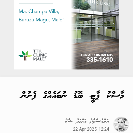
މާސްކު ޕާޓީ، ބޮޑު ނުބައެއްގެ ފެށުން
އަލްއުސްތާޛު އަޙްމަދު ޝާޒް
22 Apr 2025, 12:24