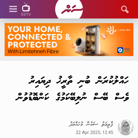
SSTV
SSTV LIVE
ހައްލުކުރަން ބުނި ތާރީޚު ދިޔައިރު
ވެސް ބޭސް ނުލިބޭކަމުގެ ކަންބޮޑުވުން
ފާތިމަތު ސައުނާ މުހައްމަދު
22 Apr 2025, 12:45