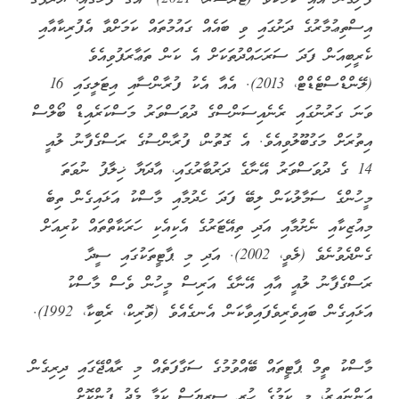
އިސްތިޢުމާރުގެ ދަށުގައި ވި ބައެއް ގައުމުތައް ކަމަށްވާ އެފުރިކާއާއި
ކެރީބިއަން ފަދަ ސަރަހައްދުތަކަށް އެ ކަން ތަޢާރަފުވިއެވެ
(ލޭންޑްސްޓެޑްޓް، 2013). އެއާ އެކު ފުރާންސާއި އިޓަލީގައި 16
ވަނަ ގަރުނުގައި ރެނެއިސަންސްގެ ދުވަސްވަރު މަސްކަރެއިޑް ބޯލްސް
އިތުރަށް މަގުބޫލުވިއެވެ. އެ ގޮތުން، ފުރާންސުގެ ރަސްގެފާނު ލުއީ
14 ގެ ދުވަސްވަރު އޭނާގެ ދަރުބާރުގައި، އާދަޔާ ޚިލާފު ނުވަތަ
މީހުންގެ ސަމާލުކަން ލިބޭ ފަދަ ހެދުމާއި މާސްކު އަޅައިގެން ތިބެ
މިއުޒިކާއި ނެށުމާއި އަދި ތިއޭޓަރުގެ އެކިއެކި ހަރަކާތްތައް ކުރިއަށް
ގެންދެވުނެވެ (ލެވީ، 2002). އަދި މި ޕާޓީތަކުގައި ސީދާ
ރަސްގެފާނު ލުއީ އާއި އޭނާގެ އަރިސް މީހުން ވެސް މާސްކު
އަޅައިގެން ބައިވެރިވެފައިވާކަން އެނގެއެވެ (ވޮރިކް، ރެބިކާ، 1992).
މާސްކު ތީމް ޕާޓީތައް ބޭއްވުމުގެ ސަގާފަތެއް މި ރާއްޖޭގައި ދިރިގެން
އަންނައިރު، މި ކަމުގެ ހުރި ސީރިޔަސް ކަމާ މެދު ފުންކޮށް