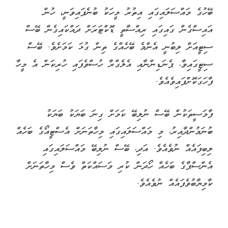
ބޭހުގެ މައްސަލައިގައި އިތުރު މީހަކު ބުނެފައިވަނީ، ހުން
އައިސްގެން ގައިގައި ރިއްސާތީ ޑޮކްޓަރަށް ދައްކައިގެން ބޭސް
ސިޓީއަށް ލިބުނީ އެންމެ ބޭހެއްގެ ތިން ގުޅަ ކަމަށެވެ. ބޭސް
ސިޓީގައިވާ، ޕެނަޑިންނާއި އެލެގްރާ ހުސްވެފައި ހުރިކަން އެ މީހާ
ފާހަގަކޮށްފައިވެއެވެ.
ފާމަސީތަކުން ބޭސް ނުލިބޭ ކަމަށް ގިނަ ބަޔަކު ބަޔަކު
ބުނަމުންދާއިރު، މި މައްސަލައިގައި މިހާތަނަށް އެސްޓީއޯގެ ބަހެއް
ލިބިފައެއް ނުވެއެވެ. އަދި، ބޭސް ނުލިބޭ މައްސަލައިގައި
އެންސްޕާގެ ބަހެއް ހޯދަން ކުރި މަސައްކަތް ވެސް މިހާތަނަށް
ކާމިޔާބުވެފައެއް ނުވެއެވެ.