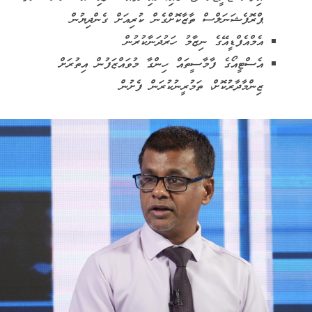
ޕްރޮފެޝަނަލްސް ތާޒާކޮށްގެން ކުރިއަށް ގެންދިޔުން
އެމްއެފްޑީއޭގެ ނިޒާމު ހަރުދަނާކުރުން
އެސްޓީއޯގެ ފާމާސީތައް ހިންގާ މުވައްޒަފުން އިތުރަށް
ޒިންމާދާރުކޮށް، ތަމުރީނުކުރަން ފެށުން