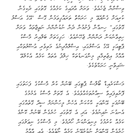
ވިސްނާން ޖެހެއެވެ. ވަރަށް އާދައިގެ ކަމެއްގެ ގޮތުގައި ދެކިގެން
ކުރިއަށް ގެންދެވޭ މި ހަރަކާތް ތަރައްގީވަމުން ގޮސް، "އޭގެ އަސްލު
ގޮތުގައި" ހިނގާން ފެށުމުން ދެން ނުކުންނާނެ ނަތީޖާތައް ވަރަށް
ހިތިވާނެކަން ދަންނާން ޖެހޭނެއެވެ. ހަގީގަތަށް ބަލާއިރު މާސްކު
ޕާޓީއަކީ އޭގެ އަސްލުގައި، އިސްލާމްދީނުގެ މަތިވެރި އުސޫލުތަކާއި
އާއްމު އިޖުތިމާއީ މިންގަނޑުތަކާ ޚިލާފު އެތައް ކަމެއް އެކުލެވޭ
ޝައިތާނީ ހަރަކާތެކެވެ.
މަސްކަރެއިޑް ބޯލްސް ޕާޓީގައި ބޭނުން ކުރާ މާސްކުގެ ފަހަތުގައި
ފޮރުވިފައިވާ ސިއްރުތަކެއްވެއެވެ. އެ ގޮތަށް މާސްކު އެޅުމުގެ
ބޭނުމަކީ އޭނާއަކީ ކާކުކަން އެހެން މީހުންނަށް ސީދާ ގޮތެއްގައި
އެނގުނަ ނުދިނުމެވެ. އަދި އެ ގޮތުގައި ހުރެގެން ބޭނުން ކޮންމެ
ކަމެއް ކުރުމުގެ މިނިވަންކަން ހޯދުމެވެ. މި މާސްކުގެ ނިވަލުގައި
ހުރެގެން އޭނާއަށް ނުކުރެވޭނެ ކަމެއް ނޯވެއެވެ. އެއީ އާއްމު