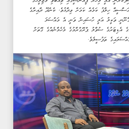
ކުރަނީ އެއީ މިހާރު ޕީއެންސީގައި ތިއްބެވި މަޖިލީހުގެ
އަސާސީއާ ހިލާފު ކަމެއް ކަމަށް ވިދާޅުވެ, ކެންދޫ ދާއިރާގެ
ގާނޫނީ ވަކީލު އަލީ ހުސައިން ވަނީ އެ މައްސަލަ
ާގެ އެޑިޓަރުގެ ސުވާލު ޕްރޮގްރާމުގެ މެހެމާނެއްގެ ގޮތަށް
އްސަލައިގެ ތަފުސީލެވެ.