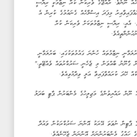
ހެއް ނޫނެވެ. ރާއްޖޭގެ ވެރިކަން ކުރާ ނިޒާމަކީ ރިޔާސީ
މާފައިވާއިރު މިފަދަ އިސްލާހެއް ގެނައުމުގެ ކުރިން އެ
. އެއީ، ރިޔާސީ ނިޒާމުތަކަށް ވެރިކަން ކުރާ
ހުންނާތީއެވެ.
ލަމާނީ ނިޒާމުތައް ހުންނަ ގައުމުތަކުގައި. ބަރުލަމާނީ
ން ގާނޫނު ބާއްވަން މި ޖެހެނީ ސަރުކާރުތައް ވެއްޓޭތީ،"
ެއް ހޭދަ ކުރައްވާފައިވާ އަލީ ވިދާޅުވިއެވެ.
ނޫން ރައްޔިތުންގެ މަޖިލީހުގެ މެންބަރުން ޕާޓީ ބަދަލު
ވާ ޕާޓީން ނުވަތަ އޭރަކު އޮންނަ ސަރުކާރަކުން ވައުދާ
ގެ ހައްގު މެންބަރުންނަށް އޮންނަން ޖެހޭނެއެވެ.