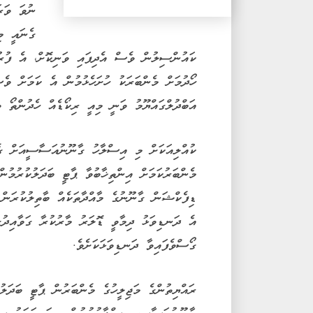
ނުވަ ވަރ
ގެނައީ މި
ކައުންސިލުން ވެސް އެދިފައި ވަނިކޮށް، އެ ފު
ހޯދުމަށް މެންބަރަކު ހުށަހެޅުމުން އެ ކަމަށް ވެ
އަބްދުލްގައްޔޫމު ވަނީ މިއީ ރިކޯޑެއް ހެދުންތޯ ވ
ކުއްލިއަކަށް މި އިސްލާހު ގާނޫނުއަސާސީއަށް ގެނ
މެންބަރުކަމަށް އިންތިޚާބުވާ ޕާޓީ ބަދަލުކުރުމުނ
ޑިފެކްޝަން ގާނޫނުގެ މާއްދާތަކެއް ބާތިލުކުރަން އ
އެ ދަނޑިވަޅު ދިމާވީ ޑޮލަރު މާރުކުރާ ގަވާއިދު
ގޯސްވެފައިވާ ދަނޑިވަޅަކަށެވެ.
ރައްޔިތުންގެ މަޖިލީހުގެ މެންބަރުން ޕާޓީ ބަދަލު