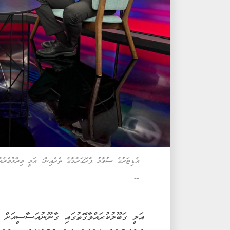
އެޑިޓަރުގެ ސުވާލު ޕްރޮގަރްމާގެ ތެރެއިން: އަލީ ވިދާޅުވެދެ
--
އަލީ ގަބޫލުކުރައްވާގޮތުގައި ގާނޫނުއަސާސީއަށް މ