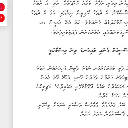
 މަޖިލީހުން މިވަނީ ތަފާތު ކަމެއް ކޮށްފައެވެ. އެއީ، އެ ދުވަހު
ޕީ
ަހުސްކޮށް, އެ ދުވަހު ކޮމިޓީން ނިންމައި، ހަމަ އެ ދުވަހު
ރަ
އިސްލާހުތަކެއް ގެނައުމެވެ. ހަމަ އެރޭ ރައީސް ޑރ.
ީގުކުރައްވައި އަމަލުކުރަން ފައްޓަވައިފައެވެ.
ސާސީއަށް ގެނައި މައިގަނޑު ތިން އިސްލާހަކީ:
ް ޕާޓީ ބަދަލުކުރުމުން ނުވަތަ ޕާޓީން ވަކިކުރުމުން ނުވަތަ
ޓީއަކަށް ގުޅުމުން ވަގުތުން ގޮނޑި ގެއްލޭ ގޮތް ހެދުން
ސަރަހައްދުން ބައެއް ދޫކޮށްލެވޭނީ ރައްޔިތުންގެ މަޖިލީހުން
ެން ކަމަށް ހެދުން
ި ބޭރު ގައުމެއްގެ އެއްވެސް އަސްކަރީ ބަޔަކަށް ތިބެވޭނީ
ް ފާސްކޮށްގެން ކަމަށް ހެދުން