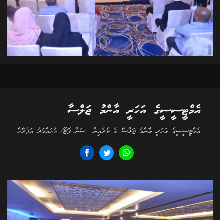
އެމްޓީސީސީގެ އަހަރީ އާންމު ޖަލްސާ
އެމްޓީސީސީގެ އަހަރީ އާންމު ޖަލްސާ ގެ ތެރެއިން---ސަން ފޮޓޯ/ މުހައްމަދު އަފްރާހް