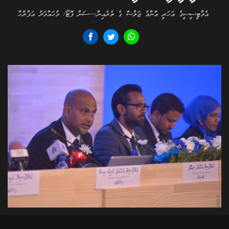
އެމްޓީސީސީގެ އަހަރީ އާންމު ޖަލްސާ ގެ ތެރެއިން---ސަން ފޮޓޯ/ މުހައްމަދު އަފްރާހް