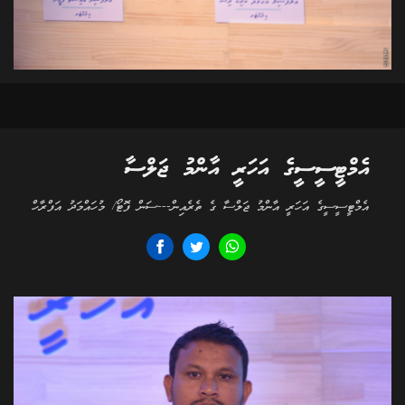
އެމްޓީސީސީގެ އަހަރީ އާންމު ޖަލްސާ
އެމްޓީސީސީގެ އަހަރީ އާންމު ޖަލްސާ ގެ ތެރެއިން---ސަން ފޮޓޯ/ މުހައްމަދު އަފްރާހް