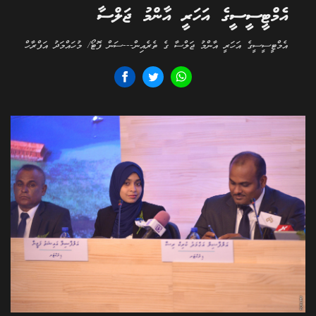
އެމްޓީސީސީގެ އަހަރީ އާންމު ޖަލްސާ
އެމްޓީސީސީގެ އަހަރީ އާންމު ޖަލްސާ ގެ ތެރެއިން---ސަން ފޮޓޯ/ މުހައްމަދު އަފްރާހް