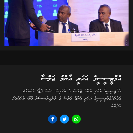
އެމްޓީސީސީގެ އަހަރީ އާންމު ޖަލްސާ
އެމްޓީސީސީގެ އަހަރީ އާންމު ޖަލްސާ ގެ ތެރެއިން---ސަން ފޮޓޯ/ މުހައްމަދު
އަފްރާހްއެމްޓީސީސީގެ އަހަރީ އާންމު ޖަލްސާ ގެ ތެރެއިން---ސަން ފޮޓޯ/ މުހައްމަދު
އަފްރާހް