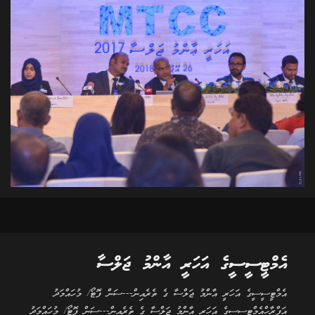
އެމްޓީސީސީގެ އަހަރީ އާންމު ޖަލްސާ
އެމްޓީސީސީގެ އަހަރީ އާންމު ޖަލްސާ ގެ ތެރެއިން---ސަން ފޮޓޯ/ މުހައްމަދު
އަފްރާހްއެމްޓީސީސީގެ އަހަރީ އާންމު ޖަލްސާ ގެ ތެރެއިން---ސަން ފޮޓޯ/ މުހައްމަދު