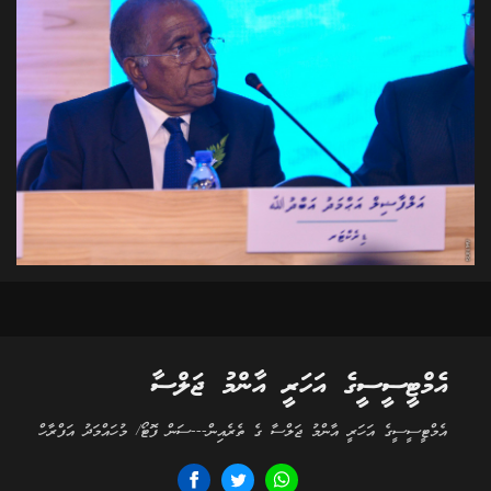
އެމްޓީސީސީގެ އަހަރީ އާންމު ޖަލްސާ
އެމްޓީސީސީގެ އަހަރީ އާންމު ޖަލްސާ ގެ ތެރެއިން---ސަން ފޮޓޯ/ މުހައްމަދު އަފްރާހް