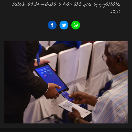
އަފްރާހްއެމްޓީސީސީގެ އަހަރީ އާންމު ޖަލްސާ ގެ ތެރެއިން---ސަން ފޮޓޯ/ މުހައްމަދު
އަފްރާހް