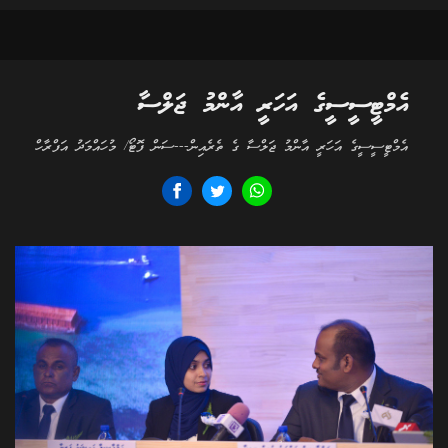
އެމްޓީސީސީގެ އަހަރީ އާންމު ޖަލްސާ
އެމްޓީސީސީގެ އަހަރީ އާންމު ޖަލްސާ ގެ ތެރެއިން---ސަން ފޮޓޯ/ މުހައްމަދު އަފްރާހް