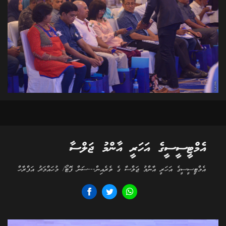
އެމްޓީސީސީގެ އަހަރީ އާންމު ޖަލްސާ
އެމްޓީސީސީގެ އަހަރީ އާންމު ޖަލްސާ ގެ ތެރެއިން---ސަން ފޮޓޯ/ މުހައްމަދު އަފްރާހް