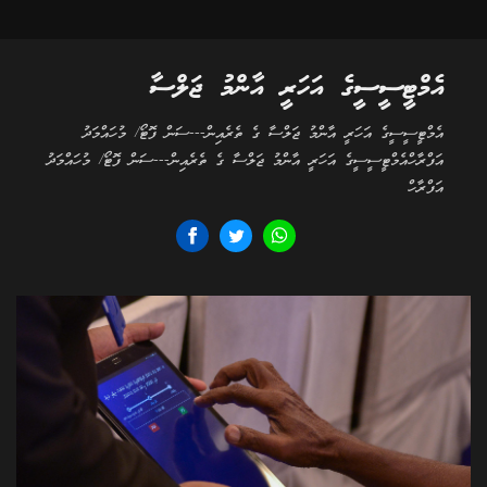
އެމްޓީސީސީގެ އަހަރީ އާންމު ޖަލްސާ
އެމްޓީސީސީގެ އަހަރީ އާންމު ޖަލްސާ ގެ ތެރެއިން---ސަން ފޮޓޯ/ މުހައްމަދު
އަފްރާހްއެމްޓީސީސީގެ އަހަރީ އާންމު ޖަލްސާ ގެ ތެރެއިން---ސަން ފޮޓޯ/ މުހައްމަދު
އަފްރާހް