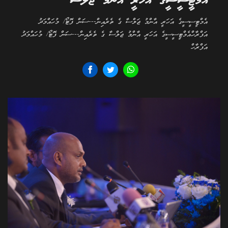
އެމްޓީސީސީގެ އަހަރީ އާންމު ޖަލްސާ
އެމްޓީސީސީގެ އަހަރީ އާންމު ޖަލްސާ ގެ ތެރެއިން---ސަން ފޮޓޯ/ މުހައްމަދު
އަފްރާހްއެމްޓީސީސީގެ އަހަރީ އާންމު ޖަލްސާ ގެ ތެރެއިން---ސަން ފޮޓޯ/ މުހައްމަދު
އަފްރާހް