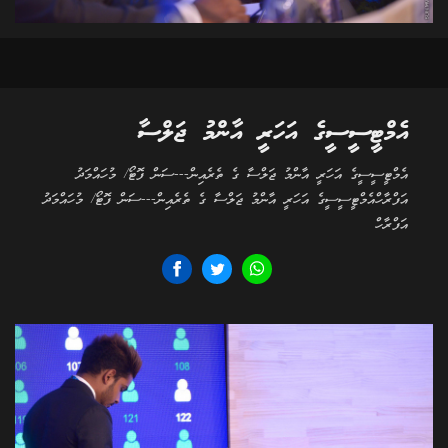
އެމްޓީސީސީގެ އަހަރީ އާންމު ޖަލްސާ
އެމްޓީސީސީގެ އަހަރީ އާންމު ޖަލްސާ ގެ ތެރެއިން---ސަން ފޮޓޯ/ މުހައްމަދު
އަފްރާހްއެމްޓީސީސީގެ އަހަރީ އާންމު ޖަލްސާ ގެ ތެރެއިން---ސަން ފޮޓޯ/ މުހައްމަދު
އަފްރާހް