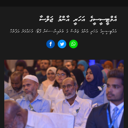
އެމްޓީސީސީގެ އަހަރީ އާންމު ޖަލްސާ
އެމްޓީސީސީގެ އަހަރީ އާންމު ޖަލްސާ ގެ ތެރެއިން---ސަން ފޮޓޯ/ މުހައްމަދު އަފްރާހް