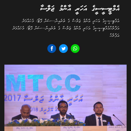
އެމްޓީސީސީގެ އަހަރީ އާންމު ޖަލްސާ
އެމްޓީސީސީގެ އަހަރީ އާންމު ޖަލްސާ ގެ ތެރެއިން---ސަން ފޮޓޯ/ މުހައްމަދު
އަފްރާހްއެމްޓީސީސީގެ އަހަރީ އާންމު ޖަލްސާ ގެ ތެރެއިން---ސަން ފޮޓޯ/ މުހައްމަދު
އަފްރާހް