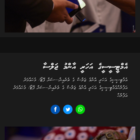
އެމްޓީސީސީގެ އަހަރީ އާންމު ޖަލްސާ
އެމްޓީސީސީގެ އަހަރީ އާންމު ޖަލްސާ ގެ ތެރެއިން---ސަން ފޮޓޯ/ މުހައްމަދު
އަފްރާހްއެމްޓީސީސީގެ އަހަރީ އާންމު ޖަލްސާ ގެ ތެރެއިން---ސަން ފޮޓޯ/ މުހައްމަދު
އަފްރާހް