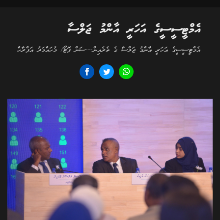
އެމްޓީސީސީގެ އަހަރީ އާންމު ޖަލްސާ
އެމްޓީސީސީގެ އަހަރީ އާންމު ޖަލްސާ ގެ ތެރެއިން---ސަން ފޮޓޯ/ މުހައްމަދު އަފްރާހް