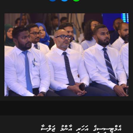
އެމްޓީސީސީގެ އަހަރީ އާންމު ޖަލްސާ