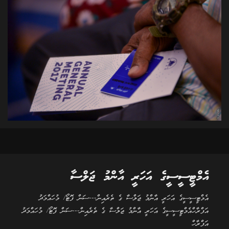
އެމްޓީސީސީގެ އަހަރީ އާންމު ޖަލްސާ
އެމްޓީސީސީގެ އަހަރީ އާންމު ޖަލްސާ ގެ ތެރެއިން---ސަން ފޮޓޯ/ މުހައްމަދު
އަފްރާހްއެމްޓީސީސީގެ އަހަރީ އާންމު ޖަލްސާ ގެ ތެރެއިން---ސަން ފޮޓޯ/ މުހައްމަދު
އަފްރާހް