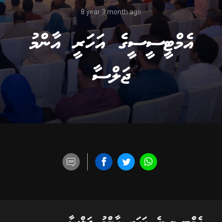
8 year 3 month ago
އެމްޓީސީސީގެ އަހަރީ އާންމު
ޖަލްސާ