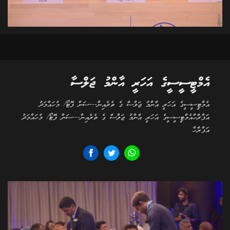
އެމްޓީސީސީގެ އަހަރީ އާންމު ޖަލްސާ
އެމްޓީސީސީގެ އަހަރީ އާންމު ޖަލްސާ ގެ ތެރެއިން---ސަން ފޮޓޯ/ މުހައްމަދު
އަފްރާހްއެމްޓީސީސީގެ އަހަރީ އާންމު ޖަލްސާ ގެ ތެރެއިން---ސަން ފޮޓޯ/ މުހައްމަދު
އަފްރާހް