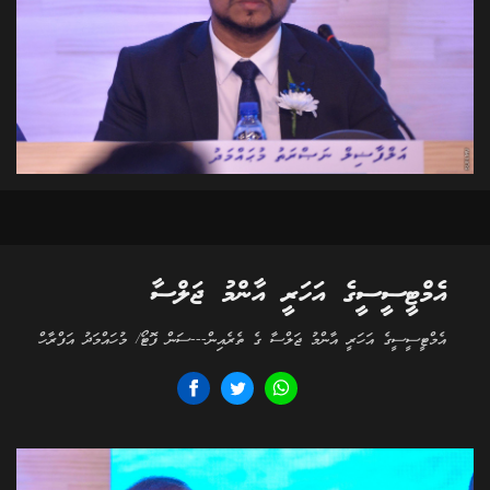
އެމްޓީސީސީގެ އަހަރީ އާންމު ޖަލްސާ
އެމްޓީސީސީގެ އަހަރީ އާންމު ޖަލްސާ ގެ ތެރެއިން---ސަން ފޮޓޯ/ މުހައްމަދު އަފްރާހް