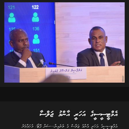
އެމްޓީސީސީގެ އަހަރީ އާންމު ޖަލްސާ
އެމްޓީސީސީގެ އަހަރީ އާންމު ޖަލްސާ ގެ ތެރެއިން---ސަން ފޮޓޯ/ މުހައްމަދު