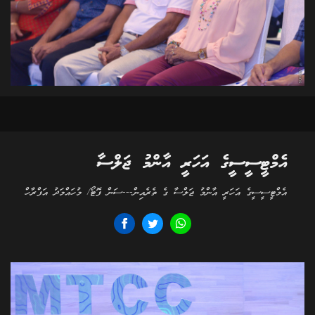
އެމްޓީސީސީގެ އަހަރީ އާންމު ޖަލްސާ
އެމްޓީސީސީގެ އަހަރީ އާންމު ޖަލްސާ ގެ ތެރެއިން---ސަން ފޮޓޯ/ މުހައްމަދު އަފްރާހް