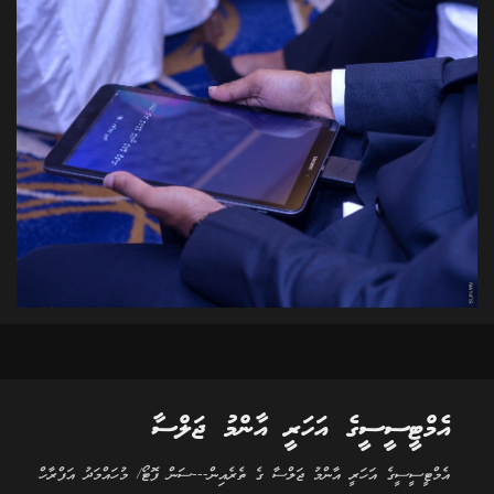
އެމްޓީސީސީގެ އަހަރީ އާންމު ޖަލްސާ
އެމްޓީސީސީގެ އަހަރީ އާންމު ޖަލްސާ ގެ ތެރެއިން---ސަން ފޮޓޯ/ މުހައްމަދު އަފްރާހް