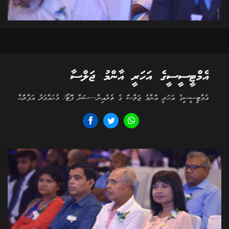
އެމްޓީސީސީގެ އަހަރީ އާންމު ޖަލްސާ
އެމްޓީސީސީގެ އަހަރީ އާންމު ޖަލްސާ ގެ ތެރެއިން---ސަން ފޮޓޯ/ މުހައްމަދު އަފްރާހް