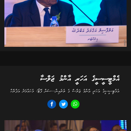
އެމްޓީސީސީގެ އަހަރީ އާންމު ޖަލްސާ
އެމްޓީސީސީގެ އަހަރީ އާންމު ޖަލްސާ ގެ ތެރެއިން---ސަން ފޮޓޯ/ މުހައްމަދު އަފްރާހް