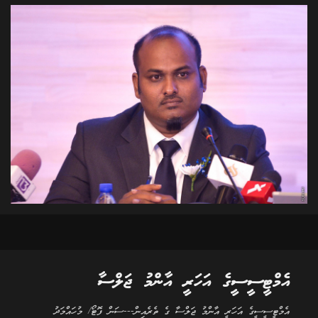
އެމްޓީސީސީގެ އަހަރީ އާންމު ޖަލްސާ
އެމްޓީސީސީގެ އަހަރީ އާންމު ޖަލްސާ ގެ ތެރެއިން---ސަން ފޮޓޯ/ މުހައްމަދު