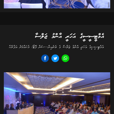
އެމްޓީސީސީގެ އަހަރީ އާންމު ޖަލްސާ
އެމްޓީސީސީގެ އަހަރީ އާންމު ޖަލްސާ ގެ ތެރެއިން---ސަން ފޮޓޯ/ މުހައްމަދު އަފްރާހް