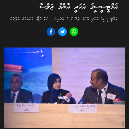
އެމްޓީސީސީގެ އަހަރީ އާންމު ޖަލްސާ
އެމްޓީސީސީގެ އަހަރީ އާންމު ޖަލްސާ ގެ ތެރެއިން---ސަން ފޮޓޯ/ މުހައްމަދު އަފްރާހް