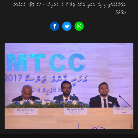
އަފްރާހްއެމްޓީސީސީގެ އަހަރީ އާންމު ޖަލްސާ ގެ ތެރެއިން---ސަން ފޮޓޯ/ މުހައްމަދު
އަފްރާހް