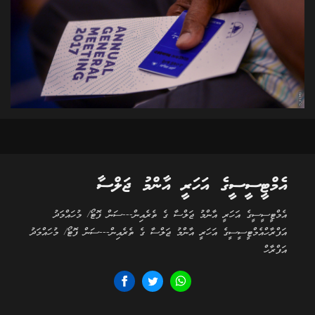
އެމްޓީސީސީގެ އަހަރީ އާންމު ޖަލްސާ
އެމްޓީސީސީގެ އަހަރީ އާންމު ޖަލްސާ ގެ ތެރެއިން---ސަން ފޮޓޯ/ މުހައްމަދު
އަފްރާހްއެމްޓީސީސީގެ އަހަރީ އާންމު ޖަލްސާ ގެ ތެރެއިން---ސަން ފޮޓޯ/ މުހައްމަދު
އަފްރާހް