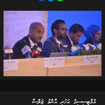
އެމްޓީސީސީގެ އަހަރީ އާންމު ޖަލްސާ