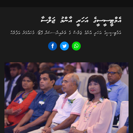
އެމްޓީސީސީގެ އަހަރީ އާންމު ޖަލްސާ
އެމްޓީސީސީގެ އަހަރީ އާންމު ޖަލްސާ ގެ ތެރެއިން---ސަން ފޮޓޯ/ މުހައްމަދު އަފްރާހް