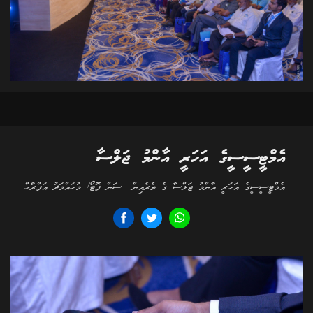
އެމްޓީސީސީގެ އަހަރީ އާންމު ޖަލްސާ
އެމްޓީސީސީގެ އަހަރީ އާންމު ޖަލްސާ ގެ ތެރެއިން---ސަން ފޮޓޯ/ މުހައްމަދު އަފްރާހް