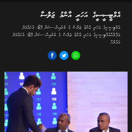
އެމްޓީސީސީގެ އަހަރީ އާންމު ޖަލްސާ
އެމްޓީސީސީގެ އަހަރީ އާންމު ޖަލްސާ ގެ ތެރެއިން---ސަން ފޮޓޯ/ މުހައްމަދު
އަފްރާހްއެމްޓީސީސީގެ އަހަރީ އާންމު ޖަލްސާ ގެ ތެރެއިން---ސަން ފޮޓޯ/ މުހައްމަދު
އަފްރާހް