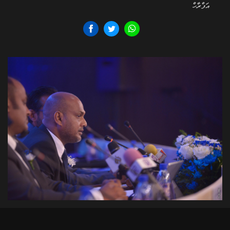
އަފްރާހް