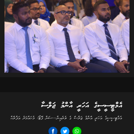
އެމްޓީސީސީގެ އަހަރީ އާންމު ޖަލްސާ
އެމްޓީސީސީގެ އަހަރީ އާންމު ޖަލްސާ ގެ ތެރެއިން---ސަން ފޮޓޯ/ މުހައްމަދު އަފްރާހް