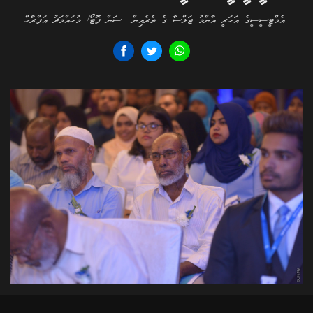
އެމްޓީސީސީގެ އަހަރީ އާންމު ޖަލްސާ ގެ ތެރެއިން---ސަން ފޮޓޯ/ މުހައްމަދު އަފްރާހް