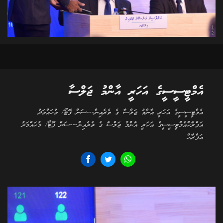
އެމްޓީސީސީގެ އަހަރީ އާންމު ޖަލްސާ
އެމްޓީސީސީގެ އަހަރީ އާންމު ޖަލްސާ ގެ ތެރެއިން---ސަން ފޮޓޯ/ މުހައްމަދު
އަފްރާހްއެމްޓީސީސީގެ އަހަރީ އާންމު ޖަލްސާ ގެ ތެރެއިން---ސަން ފޮޓޯ/ މުހައްމަދު
އަފްރާހް