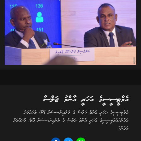
އެމްޓީސީސީގެ އަހަރީ އާންމު ޖަލްސާ
އެމްޓީސީސީގެ އަހަރީ އާންމު ޖަލްސާ ގެ ތެރެއިން---ސަން ފޮޓޯ/ މުހައްމަދު
އަފްރާހްއެމްޓީސީސީގެ އަހަރީ އާންމު ޖަލްސާ ގެ ތެރެއިން---ސަން ފޮޓޯ/ މުހައްމަދު
އަފްރާހް