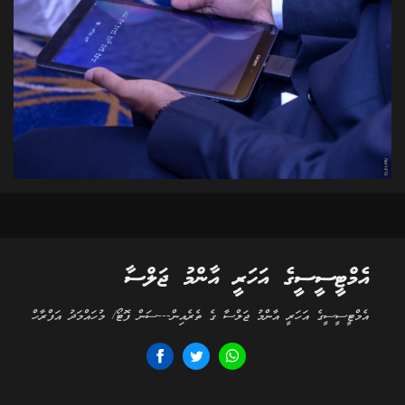
އެމްޓީސީސީގެ އަހަރީ އާންމު ޖަލްސާ
އެމްޓީސީސީގެ އަހަރީ އާންމު ޖަލްސާ ގެ ތެރެއިން---ސަން ފޮޓޯ/ މުހައްމަދު އަފްރާހް