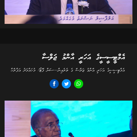
އެމްޓީސީސީގެ އަހަރީ އާންމު ޖަލްސާ
އެމްޓީސީސީގެ އަހަރީ އާންމު ޖަލްސާ ގެ ތެރެއިން---ސަން ފޮޓޯ/ މުހައްމަދު އަފްރާހް