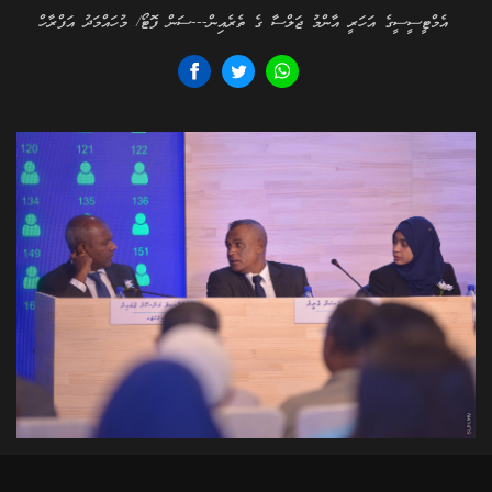
އެމްޓީސީސީގެ އަހަރީ އާންމު ޖަލްސާ ގެ ތެރެއިން---ސަން ފޮޓޯ/ މުހައްމަދު އަފްރާހް