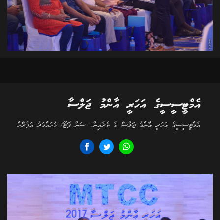
އެމްޓީސީސީގެ އަހަރީ އާންމު ޖަލްސާ
އެމްޓީސީސީގެ އަހަރީ އާންމު ޖަލްސާ ގެ ތެރެއިން---ސަން ފޮޓޯ/ މުހައްމަދު އަފްރާހް