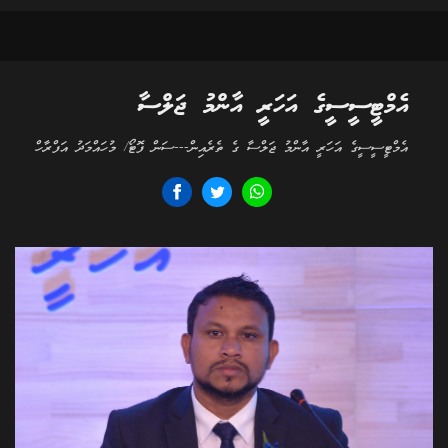
އެމްޓީސީސީގެ އަހަރީ އާންމު ޖަލްސާ
އެމްޓީސީސީގެ އަހަރީ އާންމު ޖަލްސާ ގެ ތެރެއިން---ސަން ފޮޓޯ/ މުހައްމަދު އަފްރާހް