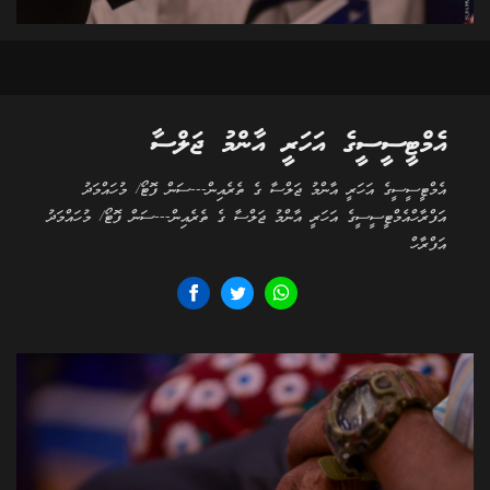
އެމްޓީސީސީގެ އަހަރީ އާންމު ޖަލްސާ
އެމްޓީސީސީގެ އަހަރީ އާންމު ޖަލްސާ ގެ ތެރެއިން---ސަން ފޮޓޯ/ މުހައްމަދު
އަފްރާހްއެމްޓީސީސީގެ އަހަރީ އާންމު ޖަލްސާ ގެ ތެރެއިން---ސަން ފޮޓޯ/ މުހައްމަދު
އަފްރާހް