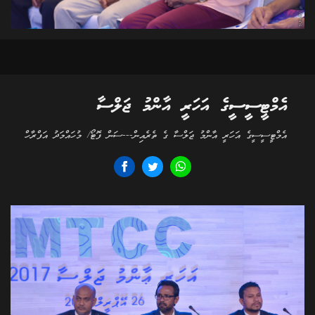
އެމްޓީސީސީގެ އަހަރީ އާންމު ޖަލްސާ
އެމްޓީސީސީގެ އަހަރީ އާންމު ޖަލްސާ ގެ ތެރެއިން---ސަން ފޮޓޯ/ މުހައްމަދު އަފްރާހް