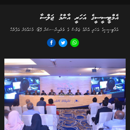
އެމްޓީސީސީގެ އަހަރީ އާންމު ޖަލްސާ
އެމްޓީސީސީގެ އަހަރީ އާންމު ޖަލްސާ ގެ ތެރެއިން---ސަން ފޮޓޯ/ މުހައްމަދު އަފްރާހް