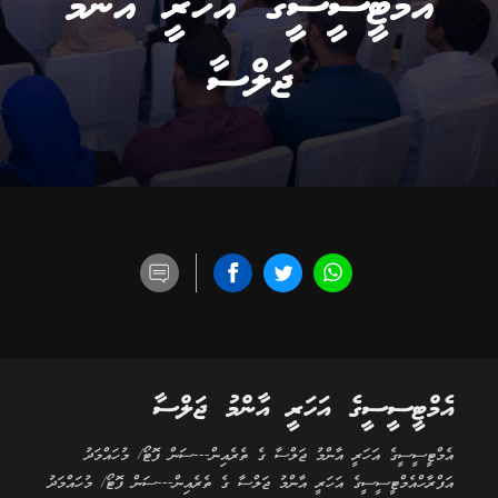
އެމްޓީސީސީގެ އަހަރީ އާންމު
ޖަލްސާ
އެމްޓީސީސީގެ އަހަރީ އާންމު ޖަލްސާ
އެމްޓީސީސީގެ އަހަރީ އާންމު ޖަލްސާ ގެ ތެރެއިން---ސަން ފޮޓޯ/ މުހައްމަދު
އަފްރާހްއެމްޓީސީސީގެ އަހަރީ އާންމު ޖަލްސާ ގެ ތެރެއިން---ސަން ފޮޓޯ/ މުހައްމަދު