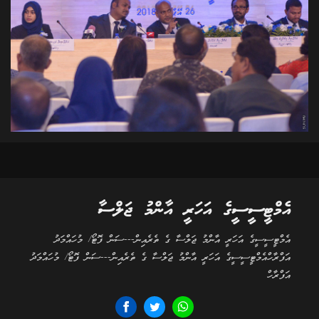
އެމްޓީސީސީގެ އަހަރީ އާންމު ޖަލްސާ
އެމްޓީސީސީގެ އަހަރީ އާންމު ޖަލްސާ ގެ ތެރެއިން---ސަން ފޮޓޯ/ މުހައްމަދު
އަފްރާހްއެމްޓީސީސީގެ އަހަރީ އާންމު ޖަލްސާ ގެ ތެރެއިން---ސަން ފޮޓޯ/ މުހައްމަދު
އަފްރާހް