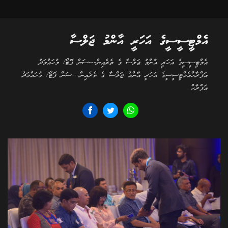
އެމްޓީސީސީގެ އަހަރީ އާންމު ޖަލްސާ
އެމްޓީސީސީގެ އަހަރީ އާންމު ޖަލްސާ ގެ ތެރެއިން---ސަން ފޮޓޯ/ މުހައްމަދު
އަފްރާހްއެމްޓީސީސީގެ އަހަރީ އާންމު ޖަލްސާ ގެ ތެރެއިން---ސަން ފޮޓޯ/ މުހައްމަދު
އަފްރާހް