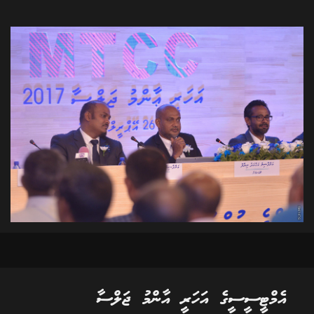
އެމްޓީސީސީގެ އަހަރީ އާންމު ޖަލްސާ