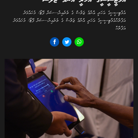
އެމްޓީސީސީގެ އަހަރީ އާންމު ޖަލްސާ
އެމްޓީސީސީގެ އަހަރީ އާންމު ޖަލްސާ ގެ ތެރެއިން---ސަން ފޮޓޯ/ މުހައްމަދު
އަފްރާހްއެމްޓީސީސީގެ އަހަރީ އާންމު ޖަލްސާ ގެ ތެރެއިން---ސަން ފޮޓޯ/ މުހައްމަދު
އަފްރާހް