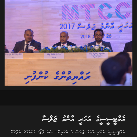
އެމްޓީސީސީގެ އަހަރީ އާންމު ޖަލްސާ
އެމްޓީސީސީގެ އަހަރީ އާންމު ޖަލްސާ ގެ ތެރެއިން---ސަން ފޮޓޯ/ މުހައްމަދު އަފްރާހް